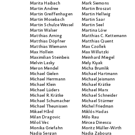
Marita Haibach
Mark Siemons
Martin Andree
Martin Broszat
Martin Greiffenhagen
Martin Hellwig
Martin Mosebach
Martin Saar
Martin Schulze Wessel
Martin Seel
Martin Walser
Martina Löw
Matthias Arning
Matthias C. Kettemann
Matthias Döpfner
Matthias Quent
Matthias Wiemann
Max Czollek
Max Hollein
Max Willutzki
Maximilian Steinbeis
Meinhard Miegel
Melvin Lasky
Mely Kiyak
Meron Mendel
Micha Brumlik
Michael Gielen
Michael Hartmann
Michael Herrmann
Michael Jeismann
Michael Klein
Michael Krätke
Michael Lüders
Michael Marx
Michael R. Krätke
Michael Schneider
Michael Schumacher
Michael Stürmer
Michael Theunissen
Michel Friedman
Mikael Hård
Miklós Hadas
Milan Dragovic
Milo Rau
Miloš Vec
Mircea Dinescu
Monika Griefahn
Moritz Müller-Wirth
Nadia Sergan
Nadia Zaboura