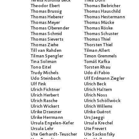
Teresa Koloma Beck
Thea Dorn
Theodor Ebert
Thomas Biebricher
Thomas Brussig
Thomas Hauschild
Thomas Heberer
Thomas Hestermann
Thomas Meyer
Thomas Mücke
Thomas Oberender
Thomas Röske
Thomas Schmid
Thomas Schuster
Thomas Sieverts
Thomas Thiel
Thomas Ziehe
Thorsten Thiel
Till van Rahden
Tilman Allert
Tilman Spengler
Timon Gremmels
Tina Soliman
Tomáš Kafka
Tono Eitel
Torsten Rhau
Trudy Michels
Udo di Fabio
Udo Steinbach
Ulf Erdmann Ziegler
Ulf Fink
Ulrich Beck
Ulrich Fichtner
Ulrich Haltern
Ulrich Herbert
Ulrich Noss
Ulrich Rasche
Ulrich Schöllwöck
Ulrich Wickert
Ulrich Willems
Ulrike Draesner
Ulrike Guérot
Ulrike Herrmann
Urs Jaeggi
Ursula Engelen-Kefer
Ursula Krechel
Ursula Lehr
Ute Frevert
Ute Gerhardt-Teuscher
Ute Sacksofsky