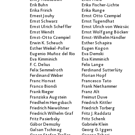
Erik Buhn
Erika Fischer-Lichte
Erika Fririch
Erika Runge
Ernest Jouhy
Ernst Otto Czempiel
Ernst Schwarz
Ernst Tugendhat
Ernst Ulrich Scheffler
Ernst Ulrich von Weizsäcker
Ernst Wendt
Ernst Wolfgang Böckenför
Ernst-Otto Czempiel
Ernst-Wilhelm Händler
Erwin K. Scheuch
Esther Schapira
Esther Weikel-Poller
Eugen Kogon
Eugenio Muñoz del Rio
Eva Demski
Eva Kimminich
Eva Kimminich
F. C. Delius
Felix Lange
Felix Semmelroth
Ferdinand Sutterlüty
Ferdinand Weber
Florian Hopf
Franc Horvat
Francesco Tato
Franco Biondi
Frank Niethammer
Frank Rieger
Franz Alt
Franziska Augstein
Freimut Duve
Friedhelm Hengsbach
Friedrich Kittler
Friedrich Niewöhner
Friedrich Torberg
Friedrich Wilhelm Graf
Fritz J. Raddatz
Fritz Pasierbsky
Fritz Schenk
Gábor Demszky
Gabriele Klein
Galsan Tschinag
Georg G. Iggers