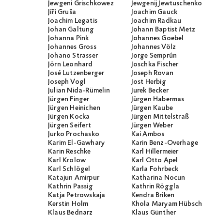
Jewgeni Grischkowez
Jewgenij Jewtuschenko
Jíři Gruša
Joachim Gauck
Joachim Legatis
Joachim Radkau
Johan Galtung
Johann Baptist Metz
Johanna Pink
Johannes Goebel
Johannes Gross
Johannes Völz
Johano Strasser
Jorge Semprún
Jörn Leonhard
Joschka Fischer
José Lutzenberger
Joseph Rovan
Joseph Vogl
Jost Herbig
Julian Nida-Rümelin
Jurek Becker
Jürgen Finger
Jürgen Habermas
Jürgen Heinichen
Jürgen Kaube
Jürgen Kocka
Jürgen Mittelstraß
Jürgen Seifert
Jürgen Weber
Jurko Prochasko
Kai Ambos
Karim El-Gawhary
Karin Benz-Overhage
Karin Reschke
Karl Hillermeier
Karl Krolow
Karl Otto Apel
Karl Schlögel
Karla Fohrbeck
Katajun Amirpur
Katharina Nocun
Kathrin Passig
Kathrin Röggla
Katja Petrowskaja
Kendra Briken
Kerstin Holm
Khola Maryam Hübsch
Klaus Bednarz
Klaus Günther