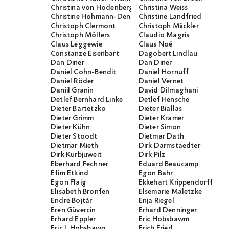
Christina von Hodenberg
Christina Weiss
Christine Hohmann-Dennhardt
Christine Landfried
Christoph Clermont
Christoph Mäckler
Christoph Möllers
Claudio Magris
Claus Leggewie
Claus Noé
Constanze Eisenbart
Dagobert Lindlau
Dan Diner
Dan Diner
Daniel Cohn-Bendit
Daniel Hornuff
Daniel Röder
Daniel Vernet
Daniil Granin
David Dilmaghani
Detlef Bernhard Linke
Detlef Hensche
Dieter Bartetzko
Dieter Biallas
Dieter Grimm
Dieter Kramer
Dieter Kühn
Dieter Simon
Dieter Stoodt
Dietmar Dath
Dietmar Mieth
Dirk Darmstaedter
Dirk Kurbjuweit
Dirk Pilz
Eberhard Fechner
Eduard Beaucamp
Efim Etkind
Egon Bahr
Egon Flaig
Ekkehart Krippendorff
Elisabeth Bronfen
Elsemarie Maletzke
Endre Bojtár
Enja Riegel
Eren Güvercin
Erhard Denninger
Erhard Eppler
Eric Hobsbawm
Eric J. Hobsbawn
Erich Fried