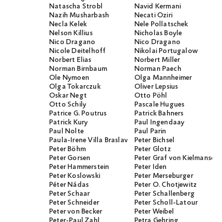
Natascha Strobl
Navid Kermani
Nazih Musharbash
Necati Öziri
Necla Kelek
Nele Pollatschek
Nelson Killius
Nicholas Boyle
Nico Dragano
Nico Dragano
Nicole Deitelhoff
Nikolai Portugalow
Norbert Elias
Norbert Miller
Norman Birnbaum
Norman Paech
Ole Nymoen
Olga Mannheimer
Olga Tokarczuk
Oliver Lepsius
Oskar Negt
Otto Pöhl
Otto Schily
Pascale Hugues
Patrice G. Poutrus
Patrick Bahners
Patrick Kury
Paul Ingendaay
Paul Nolte
Paul Parin
Paula-Irene Villa Braslavsky
Peter Bichsel
Peter Böhm
Peter Glotz
Peter Gorsen
Peter Graf von Kielmanseg
Peter Hammerstein
Peter Iden
Peter Koslowski
Peter Merseburger
Péter Nádas
Peter O. Chotjewitz
Peter Schaar
Peter Schallenberg
Peter Schneider
Peter Scholl-Latour
Peter von Becker
Peter Weibel
Peter-Paul Zahl
Petra Gehring