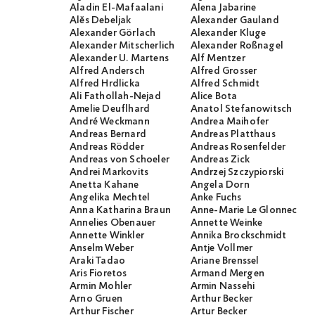
Aladin El-Mafaalani
Alena Jabarine
Alĕs Debeljak
Alexander Gauland
Alexander Görlach
Alexander Kluge
Alexander Mitscherlich
Alexander Roßnagel
Alexander U. Martens
Alf Mentzer
Alfred Andersch
Alfred Grosser
Alfred Hrdlicka
Alfred Schmidt
Ali Fathollah-Nejad
Alice Bota
Amelie Deuflhard
Anatol Stefanowitsch
André Weckmann
Andrea Maihofer
Andreas Bernard
Andreas Platthaus
Andreas Rödder
Andreas Rosenfelder
Andreas von Schoeler
Andreas Zick
Andrei Markovits
Andrzej Szczypiorski
Anetta Kahane
Angela Dorn
Angelika Mechtel
Anke Fuchs
Anna Katharina Braun
Anne-Marie Le Glonnec
Annelies Obenauer
Annette Weinke
Annette Winkler
Annika Brockschmidt
Anselm Weber
Antje Vollmer
Araki Tadao
Ariane Brenssel
Aris Fioretos
Armand Mergen
Armin Mohler
Armin Nassehi
Arno Gruen
Arthur Becker
Arthur Fischer
Artur Becker