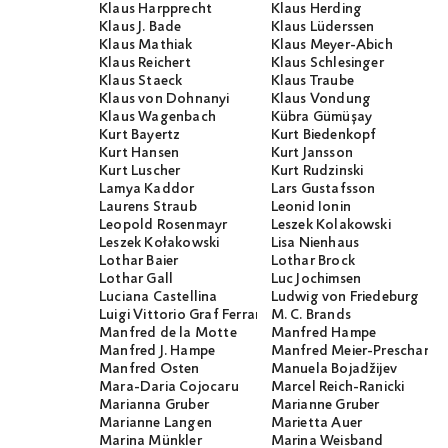
Klaus Harpprecht
Klaus Herding
Klaus J. Bade
Klaus Lüderssen
Klaus Mathiak
Klaus Meyer-Abich
Klaus Reichert
Klaus Schlesinger
Klaus Staeck
Klaus Traube
Klaus von Dohnanyi
Klaus Vondung
Klaus Wagenbach
Kübra Gümüşay
Kurt Bayertz
Kurt Biedenkopf
Kurt Hansen
Kurt Jansson
Kurt Luscher
Kurt Rudzinski
Lamya Kaddor
Lars Gustafsson
Laurens Straub
Leonid Ionin
Leopold Rosenmayr
Leszek Kolakowski
Leszek Kołakowski
Lisa Nienhaus
Lothar Baier
Lothar Brock
Lothar Gall
Luc Jochimsen
Luciana Castellina
Ludwig von Friedeburg
Luigi Vittorio Graf Ferraris
M. C. Brands
Manfred de la Motte
Manfred Hampe
Manfred J. Hampe
Manfred Meier-Preschany
Manfred Osten
Manuela Bojadžijev
Mara-Daria Cojocaru
Marcel Reich-Ranicki
Marianna Gruber
Marianne Gruber
Marianne Langen
Marietta Auer
Marina Münkler
Marina Weisband