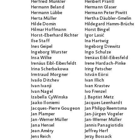
Herfried Münkler
Heribert Prantl
Hermann Beland
Hermann Glaser
Hermann Lübbe
Hermann Peter Piwitt
Herta Müller
Hertha Däubler-Gmelin
Hilde Domin
Hildegard Hamm-Brücher
Hilmar Hoffmann
Horst Bingel
Horst-Eberhard Richter
Igor Lasić
Ilse Staff
Ina Hartwig
Ines Geipel
Ingeborg Drewitz
Ingeborg Wurster
Ingo Schulze
Insa Wilke
Irenäus Eibl-Eibesfeld
Irenäus Eibl-Eibesfeldt
Irene Hardach-Pinke
Irina Scherbakowa
Iring Fetscher
Irmtraud Morgner
István Eörsi
Ivailo Ditchev
Ivan Illich
Ivan Ivanji
Ivan Krastev
Ivan Nagel
Ivo Frenzel
Izabella CyWinska
J. Baptist Metz
Jaako Iloniemi
Jacques Leenhardt
Jacques-Pierre Gougeon
Jan Philipp Reemtsma
Jan Plamper
Jan-Jürgen Vogeler
Jan-Werner Müller
Jan-Werner Müller
Jana Hensel
Jannis Panagiotidis
Jean Améry
Jeffrey Herf
Jens Reich
Jerzy Bossack