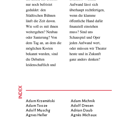
nur noch befristet
Aufwand lässt sich
geduldet: den
überhaupt rechtfertigen,
Städtischen Bühnen
wenn die klamme
läuft die Zeit davon.
öffentliche Hand dafür
Wie soll es mit ihnen
finanziell einstehen
weitergehen? Neubau
muss? Sind uns
oder Sanierung? Von
Schauspiel und Oper
dem Tag an, an dem die
jeden Aufwand wert,
möglichen Kosten
oder müssen wir Theater
bekannt wurden, sind
heute und in Zukunft
die Debatten
ganz anders denken?
leidenschaftlich und
INDEX
Adam Krzemiński
Adam Michnik
Adam Tooze
Adolf Dresen
Adolf Muschg
Adrian Daub
Agnes Heller
Agnès Michaux