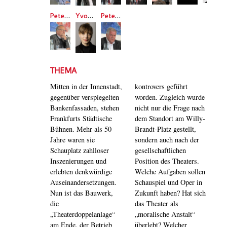
Peter Böhm
Yvonne Büdenhölzer
Peter Iden
THEMA
Mitten in der Innenstadt,
kontrovers geführt
gegenüber verspiegelten
worden. Zugleich wurde
Bankenfassaden, stehen
nicht nur die Frage nach
Frankfurts Städtische
dem Standort am Willy-
Bühnen. Mehr als 50
Brandt-Platz gestellt,
Jahre waren sie
sondern auch nach der
Schauplatz zahlloser
gesellschaftlichen
Inszenierungen und
Position des Theaters.
erlebten denkwürdige
Welche Aufgaben sollen
Auseinandersetzungen.
Schauspiel und Oper in
Nun ist das Bauwerk,
Zukunft haben? Hat sich
die
das Theater als
„Theaterdoppelanlage“
„moralische Anstalt“
am Ende, der Betrieb
überlebt? Welcher