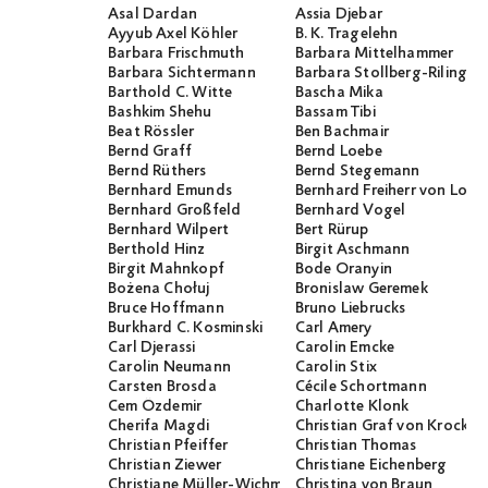
Asal Dardan
Assia Djebar
Ayyub Axel Köhler
B. K. Tragelehn
Barbara Frischmuth
Barbara Mittelhammer
Barbara Sichtermann
Barbara Stollberg-Rilinger
Barthold C. Witte
Bascha Mika
Bashkim Shehu
Bassam Tibi
Beat Rössler
Ben Bachmair
Bernd Graff
Bernd Loebe
Bernd Rüthers
Bernd Stegemann
Bernhard Emunds
Bernhard Freiherr von Loef
Bernhard Großfeld
Bernhard Vogel
Bernhard Wilpert
Bert Rürup
Berthold Hinz
Birgit Aschmann
Birgit Mahnkopf
Bode Oranyin
Bożena Chołuj
Bronislaw Geremek
Bruce Hoffmann
Bruno Liebrucks
Burkhard C. Kosminski
Carl Amery
Carl Djerassi
Carolin Emcke
Carolin Neumann
Carolin Stix
Carsten Brosda
Cécile Schortmann
Cem Özdemir
Charlotte Klonk
Cherifa Magdi
Christian Graf von Krocko
Christian Pfeiffer
Christian Thomas
Christian Ziewer
Christiane Eichenberg
Christiane Müller-Wichmann
Christina von Braun