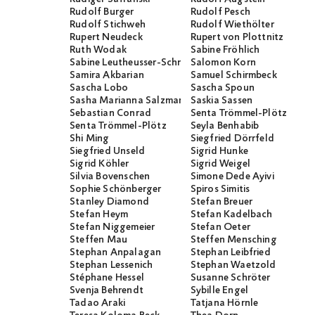
Rudolf Burger
Rudolf Pesch
Rudolf Stichweh
Rudolf Wiethölter
Rupert Neudeck
Rupert von Plottnitz
Ruth Wodak
Sabine Fröhlich
Sabine Leutheusser-Schnarrenberger
Salomon Korn
Samira Akbarian
Samuel Schirmbeck
Sascha Lobo
Sascha Spoun
Sasha Marianna Salzmann
Saskia Sassen
Sebastian Conrad
Senta Trömmel-Plötz
Senta Trömmel-Plötz
Seyla Benhabib
Shi Ming
Siegfried Dörrfeld
Siegfried Unseld
Sigrid Hunke
Sigrid Köhler
Sigrid Weigel
Silvia Bovenschen
Simone Dede Ayivi
Sophie Schönberger
Spiros Simitis
Stanley Diamond
Stefan Breuer
Stefan Heym
Stefan Kadelbach
Stefan Niggemeier
Stefan Oeter
Steffen Mau
Steffen Mensching
Stephan Anpalagan
Stephan Leibfried
Stephan Lessenich
Stephan Waetzold
Stéphane Hessel
Susanne Schröter
Svenja Behrendt
Sybille Engel
Tadao Araki
Tatjana Hörnle