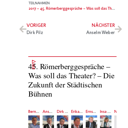
TEILNAHMEN
2017
– 45. Römerberggespräche – Was soll das Theater? – Die Zukunft der Städtischen Bühnen
VORIGER
NÄCHSTER
Dirk Pilz
Anselm Weber
2017
45. Römerberggespräche –
Was soll das Theater? – Die
Zukunft der Städtischen
Bühnen
Bernd Loebe
Anselm Weber
Dirk Pilz
Erika Fischer-Lichte
Ernst Ulrich Scheffler
Insa Wilke
Necati Öziri