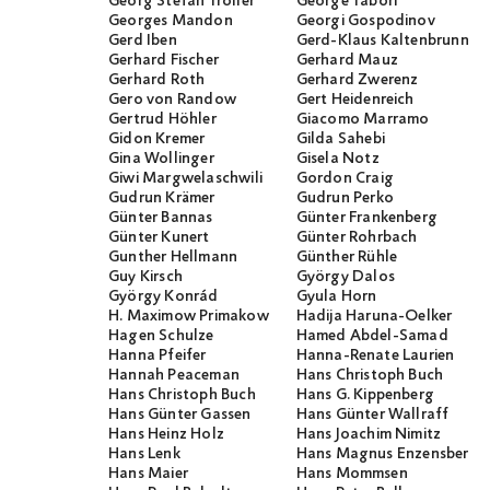
Georg Stefan Troller
George Tabori
Georges Mandon
Georgi Gospodinov
Gerd Iben
Gerd-Klaus Kaltenbrunner
Gerhard Fischer
Gerhard Mauz
Gerhard Roth
Gerhard Zwerenz
Gero von Randow
Gert Heidenreich
Gertrud Höhler
Giacomo Marramo
Gidon Kremer
Gilda Sahebi
Gina Wollinger
Gisela Notz
Giwi Margwelaschwili
Gordon Craig
Gudrun Krämer
Gudrun Perko
Günter Bannas
Günter Frankenberg
Günter Kunert
Günter Rohrbach
Gunther Hellmann
Günther Rühle
Guy Kirsch
György Dalos
György Konrád
Gyula Horn
H. Maximow Primakow
Hadija Haruna-Oelker
Hagen Schulze
Hamed Abdel-Samad
Hanna Pfeifer
Hanna-Renate Laurien
Hannah Peaceman
Hans Christoph Buch
Hans Christoph Buch
Hans G. Kippenberg
Hans Günter Gassen
Hans Günter Wallraff
Hans Heinz Holz
Hans Joachim Nimitz
Hans Lenk
Hans Magnus Enzensberge
Hans Maier
Hans Mommsen