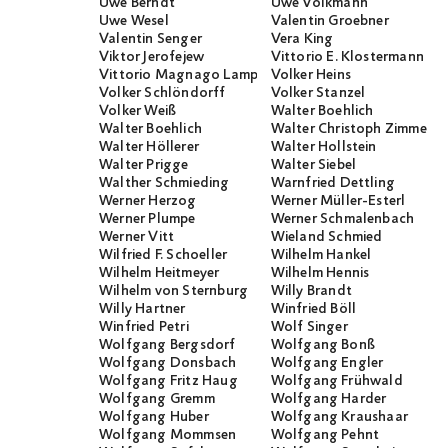
Uwe Berndt
Uwe Volkmann
Uwe Wesel
Valentin Groebner
Valentin Senger
Vera King
Viktor Jerofejew
Vittorio E. Klostermann
Vittorio Magnago Lampugnani
Volker Heins
Volker Schlöndorff
Volker Stanzel
Volker Weiß
Walter Boehlich
Walter Boehlich
Walter Christoph Zimmerli
Walter Höllerer
Walter Hollstein
Walter Prigge
Walter Siebel
Walther Schmieding
Warnfried Dettling
Werner Herzog
Werner Müller-Esterl
Werner Plumpe
Werner Schmalenbach
Werner Vitt
Wieland Schmied
Wilfried F. Schoeller
Wilhelm Hankel
Wilhelm Heitmeyer
Wilhelm Hennis
Wilhelm von Sternburg
Willy Brandt
Willy Hartner
Winfried Böll
Winfried Petri
Wolf Singer
Wolfgang Bergsdorf
Wolfgang Bonß
Wolfgang Donsbach
Wolfgang Engler
Wolfgang Fritz Haug
Wolfgang Frühwald
Wolfgang Gremm
Wolfgang Harder
Wolfgang Huber
Wolfgang Kraushaar
Wolfgang Mommsen
Wolfgang Pehnt