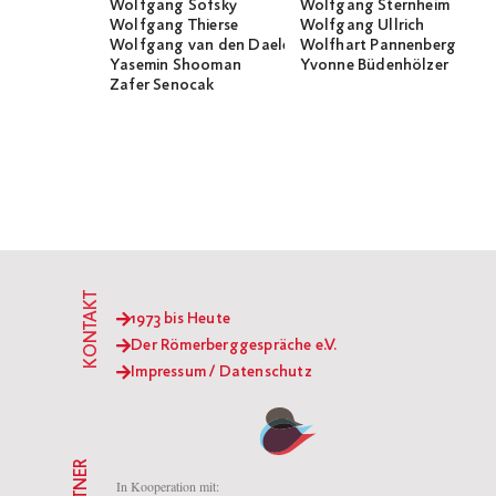
Wolfgang Sofsky
Wolfgang Sternheim
Wolfgang Thierse
Wolfgang Ullrich
Wolfgang van den Daele
Wolfhart Pannenberg
Yasemin Shooman
Yvonne Büdenhölzer
Zafer Senocak
KONTAKT
1973 bis Heute
Der Römerberggespräche e.V.
Impressum / Datenschutz
PARTNER
In Kooperation mit: