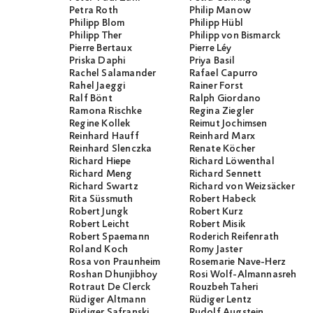
Petra Roth
Philip Manow
Philipp Blom
Philipp Hübl
Philipp Ther
Philipp von Bismarck
Pierre Bertaux
Pierre Léy
Priska Daphi
Priya Basil
Rachel Salamander
Rafael Capurro
Rahel Jaeggi
Rainer Forst
Ralf Bönt
Ralph Giordano
Ramona Rischke
Regina Ziegler
Regine Kollek
Reimut Jochimsen
Reinhard Hauff
Reinhard Marx
Reinhard Slenczka
Renate Köcher
Richard Hiepe
Richard Löwenthal
Richard Meng
Richard Sennett
Richard Swartz
Richard von Weizsäcker
Rita Süssmuth
Robert Habeck
Robert Jungk
Robert Kurz
Robert Leicht
Robert Misik
Robert Spaemann
Roderich Reifenrath
Roland Koch
Romy Jaster
Rosa von Praunheim
Rosemarie Nave-Herz
Roshan Dhunjibhoy
Rosi Wolf-Almannasreh
Rotraut De Clerck
Rouzbeh Taheri
Rüdiger Altmann
Rüdiger Lentz
Rüdiger Safranski
Rudolf Augstein