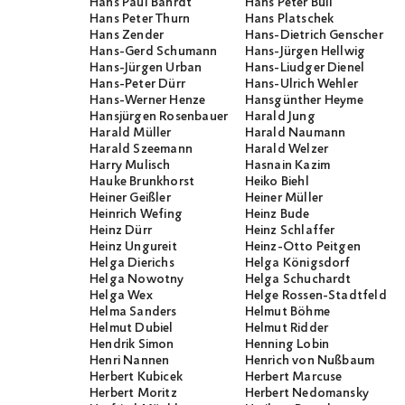
Hans Paul Bahrdt
Hans Peter Bull
Hans Peter Thurn
Hans Platschek
Hans Zender
Hans-Dietrich Genscher
Hans-Gerd Schumann
Hans-Jürgen Hellwig
Hans-Jürgen Urban
Hans-Liudger Dienel
Hans-Peter Dürr
Hans-Ulrich Wehler
Hans-Werner Henze
Hansgünther Heyme
Hansjürgen Rosenbauer
Harald Jung
Harald Müller
Harald Naumann
Harald Szeemann
Harald Welzer
Harry Mulisch
Hasnain Kazim
Hauke Brunkhorst
Heiko Biehl
Heiner Geißler
Heiner Müller
Heinrich Wefing
Heinz Bude
Heinz Dürr
Heinz Schlaffer
Heinz Ungureit
Heinz-Otto Peitgen
Helga Dierichs
Helga Königsdorf
Helga Nowotny
Helga Schuchardt
Helga Wex
Helge Rossen-Stadtfeld
Helma Sanders
Helmut Böhme
Helmut Dubiel
Helmut Ridder
Hendrik Simon
Henning Lobin
Henri Nannen
Henrich von Nußbaum
Herbert Kubicek
Herbert Marcuse
Herbert Moritz
Herbert Nedomansky