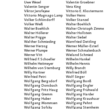
Uwe Wesel
Valentin Groebner
Valentin Senger
Vera King
Viktor Jerofejew
Vittorio E. Klostermann
Vittorio Magnago Lampugnani
Volker Heins
Volker Schlöndorff
Volker Stanzel
Volker Weiß
Walter Boehlich
Walter Boehlich
Walter Christoph Zimmerli
Walter Höllerer
Walter Hollstein
Walter Prigge
Walter Siebel
Walther Schmieding
Warnfried Dettling
Werner Herzog
Werner Müller-Esterl
Werner Plumpe
Werner Schmalenbach
Werner Vitt
Wieland Schmied
Wilfried F. Schoeller
Wilhelm Hankel
Wilhelm Heitmeyer
Wilhelm Hennis
Wilhelm von Sternburg
Willy Brandt
Willy Hartner
Winfried Böll
Winfried Petri
Wolf Singer
Wolfgang Bergsdorf
Wolfgang Bonß
Wolfgang Donsbach
Wolfgang Engler
Wolfgang Fritz Haug
Wolfgang Frühwald
Wolfgang Gremm
Wolfgang Harder
Wolfgang Huber
Wolfgang Kraushaar
Wolfgang Mommsen
Wolfgang Pehnt
Wolfgang Sofsky
Wolfgang Sternheim