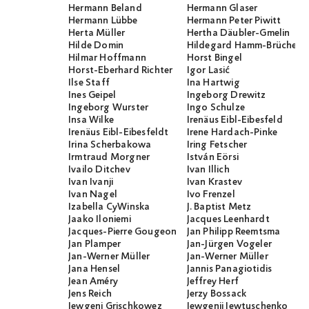
Hermann Beland
Hermann Glaser
Hermann Lübbe
Hermann Peter Piwitt
Herta Müller
Hertha Däubler-Gmelin
Hilde Domin
Hildegard Hamm-Brücher
Hilmar Hoffmann
Horst Bingel
Horst-Eberhard Richter
Igor Lasić
Ilse Staff
Ina Hartwig
Ines Geipel
Ingeborg Drewitz
Ingeborg Wurster
Ingo Schulze
Insa Wilke
Irenäus Eibl-Eibesfeld
Irenäus Eibl-Eibesfeldt
Irene Hardach-Pinke
Irina Scherbakowa
Iring Fetscher
Irmtraud Morgner
István Eörsi
Ivailo Ditchev
Ivan Illich
Ivan Ivanji
Ivan Krastev
Ivan Nagel
Ivo Frenzel
Izabella CyWinska
J. Baptist Metz
Jaako Iloniemi
Jacques Leenhardt
Jacques-Pierre Gougeon
Jan Philipp Reemtsma
Jan Plamper
Jan-Jürgen Vogeler
Jan-Werner Müller
Jan-Werner Müller
Jana Hensel
Jannis Panagiotidis
Jean Améry
Jeffrey Herf
Jens Reich
Jerzy Bossack
Jewgeni Grischkowez
Jewgenij Jewtuschenko