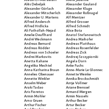
Alĕs Debeljak
Alexander Gauland
Alexander Görlach
Alexander Kluge
Alexander Mitscherlich
Alexander Roßnagel
Alexander U. Martens
Alf Mentzer
Alfred Andersch
Alfred Grosser
Alfred Hrdlicka
Alfred Schmidt
Ali Fathollah-Nejad
Alice Bota
Amelie Deuflhard
Anatol Stefanowitsch
André Weckmann
Andrea Maihofer
Andreas Bernard
Andreas Platthaus
Andreas Rödder
Andreas Rosenfelder
Andreas von Schoeler
Andreas Zick
Andrei Markovits
Andrzej Szczypiorski
Anetta Kahane
Angela Dorn
Angelika Mechtel
Anke Fuchs
Anna Katharina Braun
Anne-Marie Le Glonnec
Annelies Obenauer
Annette Weinke
Annette Winkler
Annika Brockschmidt
Anselm Weber
Antje Vollmer
Araki Tadao
Ariane Brenssel
Aris Fioretos
Armand Mergen
Armin Mohler
Armin Nassehi
Arno Gruen
Arthur Becker
Arthur Fischer
Artur Becker