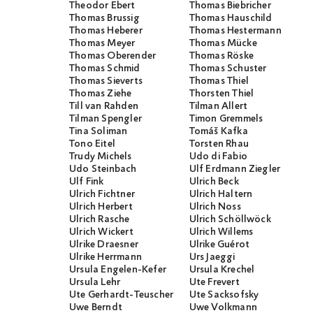
Theodor Ebert
Thomas Biebricher
Thomas Brussig
Thomas Hauschild
Thomas Heberer
Thomas Hestermann
Thomas Meyer
Thomas Mücke
Thomas Oberender
Thomas Röske
Thomas Schmid
Thomas Schuster
Thomas Sieverts
Thomas Thiel
Thomas Ziehe
Thorsten Thiel
Till van Rahden
Tilman Allert
Tilman Spengler
Timon Gremmels
Tina Soliman
Tomáš Kafka
Tono Eitel
Torsten Rhau
Trudy Michels
Udo di Fabio
Udo Steinbach
Ulf Erdmann Ziegler
Ulf Fink
Ulrich Beck
Ulrich Fichtner
Ulrich Haltern
Ulrich Herbert
Ulrich Noss
Ulrich Rasche
Ulrich Schöllwöck
Ulrich Wickert
Ulrich Willems
Ulrike Draesner
Ulrike Guérot
Ulrike Herrmann
Urs Jaeggi
Ursula Engelen-Kefer
Ursula Krechel
Ursula Lehr
Ute Frevert
Ute Gerhardt-Teuscher
Ute Sacksofsky
Uwe Berndt
Uwe Volkmann