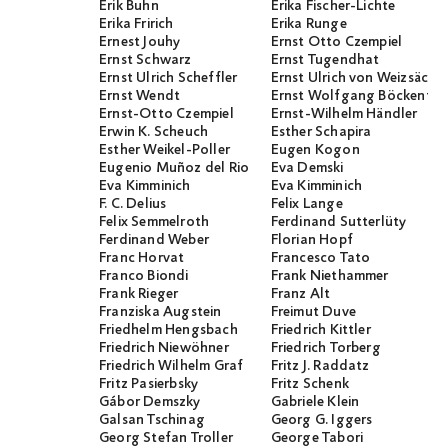
Erik Buhn
Erika Fischer-Lichte
Erika Fririch
Erika Runge
Ernest Jouhy
Ernst Otto Czempiel
Ernst Schwarz
Ernst Tugendhat
Ernst Ulrich Scheffler
Ernst Ulrich von Weizsäcker
Ernst Wendt
Ernst Wolfgang Böckenför
Ernst-Otto Czempiel
Ernst-Wilhelm Händler
Erwin K. Scheuch
Esther Schapira
Esther Weikel-Poller
Eugen Kogon
Eugenio Muñoz del Rio
Eva Demski
Eva Kimminich
Eva Kimminich
F. C. Delius
Felix Lange
Felix Semmelroth
Ferdinand Sutterlüty
Ferdinand Weber
Florian Hopf
Franc Horvat
Francesco Tato
Franco Biondi
Frank Niethammer
Frank Rieger
Franz Alt
Franziska Augstein
Freimut Duve
Friedhelm Hengsbach
Friedrich Kittler
Friedrich Niewöhner
Friedrich Torberg
Friedrich Wilhelm Graf
Fritz J. Raddatz
Fritz Pasierbsky
Fritz Schenk
Gábor Demszky
Gabriele Klein
Galsan Tschinag
Georg G. Iggers
Georg Stefan Troller
George Tabori