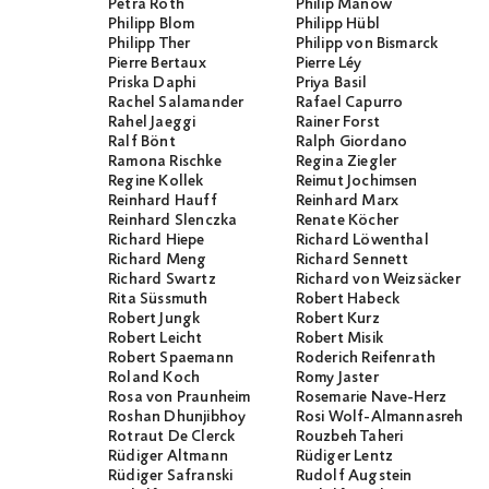
Petra Roth
Philip Manow
Philipp Blom
Philipp Hübl
Philipp Ther
Philipp von Bismarck
Pierre Bertaux
Pierre Léy
Priska Daphi
Priya Basil
Rachel Salamander
Rafael Capurro
Rahel Jaeggi
Rainer Forst
Ralf Bönt
Ralph Giordano
Ramona Rischke
Regina Ziegler
Regine Kollek
Reimut Jochimsen
Reinhard Hauff
Reinhard Marx
Reinhard Slenczka
Renate Köcher
Richard Hiepe
Richard Löwenthal
Richard Meng
Richard Sennett
Richard Swartz
Richard von Weizsäcker
Rita Süssmuth
Robert Habeck
Robert Jungk
Robert Kurz
Robert Leicht
Robert Misik
Robert Spaemann
Roderich Reifenrath
Roland Koch
Romy Jaster
Rosa von Praunheim
Rosemarie Nave-Herz
Roshan Dhunjibhoy
Rosi Wolf-Almannasreh
Rotraut De Clerck
Rouzbeh Taheri
Rüdiger Altmann
Rüdiger Lentz
Rüdiger Safranski
Rudolf Augstein