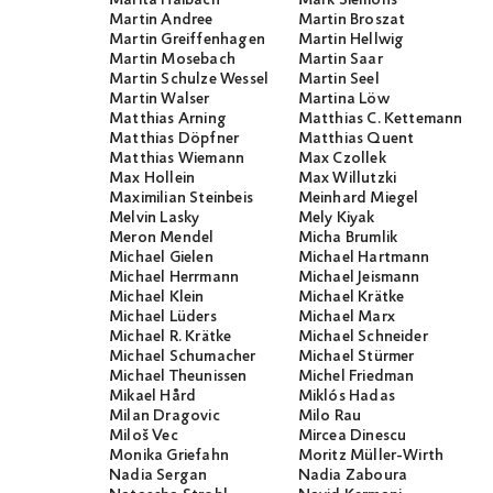
Martin Andree
Martin Broszat
Martin Greiffenhagen
Martin Hellwig
Martin Mosebach
Martin Saar
Martin Schulze Wessel
Martin Seel
Martin Walser
Martina Löw
Matthias Arning
Matthias C. Kettemann
Matthias Döpfner
Matthias Quent
Matthias Wiemann
Max Czollek
Max Hollein
Max Willutzki
Maximilian Steinbeis
Meinhard Miegel
Melvin Lasky
Mely Kiyak
Meron Mendel
Micha Brumlik
Michael Gielen
Michael Hartmann
Michael Herrmann
Michael Jeismann
Michael Klein
Michael Krätke
Michael Lüders
Michael Marx
Michael R. Krätke
Michael Schneider
Michael Schumacher
Michael Stürmer
Michael Theunissen
Michel Friedman
Mikael Hård
Miklós Hadas
Milan Dragovic
Milo Rau
Miloš Vec
Mircea Dinescu
Monika Griefahn
Moritz Müller-Wirth
Nadia Sergan
Nadia Zaboura