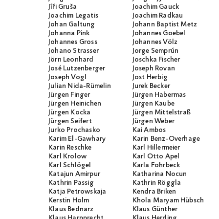
Jíři Gruša
Joachim Gauck
Joachim Legatis
Joachim Radkau
Johan Galtung
Johann Baptist Metz
Johanna Pink
Johannes Goebel
Johannes Gross
Johannes Völz
Johano Strasser
Jorge Semprún
Jörn Leonhard
Joschka Fischer
José Lutzenberger
Joseph Rovan
Joseph Vogl
Jost Herbig
Julian Nida-Rümelin
Jurek Becker
Jürgen Finger
Jürgen Habermas
Jürgen Heinichen
Jürgen Kaube
Jürgen Kocka
Jürgen Mittelstraß
Jürgen Seifert
Jürgen Weber
Jurko Prochasko
Kai Ambos
Karim El-Gawhary
Karin Benz-Overhage
Karin Reschke
Karl Hillermeier
Karl Krolow
Karl Otto Apel
Karl Schlögel
Karla Fohrbeck
Katajun Amirpur
Katharina Nocun
Kathrin Passig
Kathrin Röggla
Katja Petrowskaja
Kendra Briken
Kerstin Holm
Khola Maryam Hübsch
Klaus Bednarz
Klaus Günther
Klaus Harpprecht
Klaus Herding