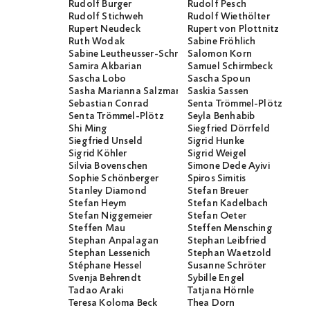
Rudolf Burger
Rudolf Pesch
Rudolf Stichweh
Rudolf Wiethölter
Rupert Neudeck
Rupert von Plottnitz
Ruth Wodak
Sabine Fröhlich
Sabine Leutheusser-Schnarrenberger
Salomon Korn
Samira Akbarian
Samuel Schirmbeck
Sascha Lobo
Sascha Spoun
Sasha Marianna Salzmann
Saskia Sassen
Sebastian Conrad
Senta Trömmel-Plötz
Senta Trömmel-Plötz
Seyla Benhabib
Shi Ming
Siegfried Dörrfeld
Siegfried Unseld
Sigrid Hunke
Sigrid Köhler
Sigrid Weigel
Silvia Bovenschen
Simone Dede Ayivi
Sophie Schönberger
Spiros Simitis
Stanley Diamond
Stefan Breuer
Stefan Heym
Stefan Kadelbach
Stefan Niggemeier
Stefan Oeter
Steffen Mau
Steffen Mensching
Stephan Anpalagan
Stephan Leibfried
Stephan Lessenich
Stephan Waetzold
Stéphane Hessel
Susanne Schröter
Svenja Behrendt
Sybille Engel
Tadao Araki
Tatjana Hörnle
Teresa Koloma Beck
Thea Dorn