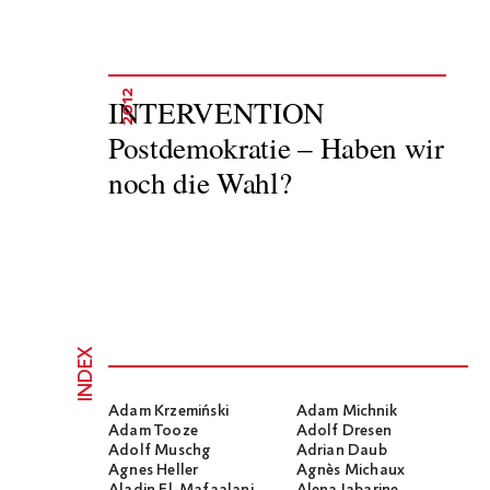
2012
INTERVENTION
Postdemokratie – Haben wir
noch die Wahl?
INDEX
Adam Krzemiński
Adam Michnik
Adam Tooze
Adolf Dresen
Adolf Muschg
Adrian Daub
Agnes Heller
Agnès Michaux
Aladin El-Mafaalani
Alena Jabarine