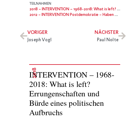
TEILNAHMEN
2018
– INTERVENTION – 1968-2018: What is left? Errungenschaften und Bürde eines politischen Aufbruchs
2012
– INTERVENTION Postdemokratie – Haben wir noch die Wahl?
VORIGER
NÄCHSTER
Joseph Vogl
Paul Nolte
2018
INTERVENTION – 1968-
2018: What is left?
Errungenschaften und
Bürde eines politischen
Aufbruchs