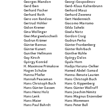
Georges Mandon
Georgi Gospodinov
Gerd Iben
Gerd-Klaus Kaltenbrunner
Gerhard Fischer
Gerhard Mauz
Gerhard Roth
Gerhard Zwerenz
Gero von Randow
Gert Heidenreich
Gertrud Höhler
Giacomo Marramo
Gidon Kremer
Gilda Sahebi
Gina Wollinger
Gisela Notz
Giwi Margwelaschwili
Gordon Craig
Gudrun Krämer
Gudrun Perko
Günter Bannas
Günter Frankenberg
Günter Kunert
Günter Rohrbach
Gunther Hellmann
Günther Rühle
Guy Kirsch
György Dalos
György Konrád
Gyula Horn
H. Maximow Primakow
Hadija Haruna-Oelker
Hagen Schulze
Hamed Abdel-Samad
Hanna Pfeifer
Hanna-Renate Laurien
Hannah Peaceman
Hans Christoph Buch
Hans Christoph Buch
Hans G. Kippenberg
Hans Günter Gassen
Hans Günter Wallraff
Hans Heinz Holz
Hans Joachim Nimitz
Hans Lenk
Hans Magnus Enzensberge
Hans Maier
Hans Mommsen
Hans Paul Bahrdt
Hans Peter Bull