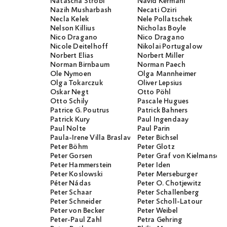
Natascha Strobl
Navid Kermani
Nazih Musharbash
Necati Öziri
Necla Kelek
Nele Pollatschek
Nelson Killius
Nicholas Boyle
Nico Dragano
Nico Dragano
Nicole Deitelhoff
Nikolai Portugalow
Norbert Elias
Norbert Miller
Norman Birnbaum
Norman Paech
Ole Nymoen
Olga Mannheimer
Olga Tokarczuk
Oliver Lepsius
Oskar Negt
Otto Pöhl
Otto Schily
Pascale Hugues
Patrice G. Poutrus
Patrick Bahners
Patrick Kury
Paul Ingendaay
Paul Nolte
Paul Parin
Paula-Irene Villa Braslavsky
Peter Bichsel
Peter Böhm
Peter Glotz
Peter Gorsen
Peter Graf von Kielmanseg
Peter Hammerstein
Peter Iden
Peter Koslowski
Peter Merseburger
Péter Nádas
Peter O. Chotjewitz
Peter Schaar
Peter Schallenberg
Peter Schneider
Peter Scholl-Latour
Peter von Becker
Peter Weibel
Peter-Paul Zahl
Petra Gehring