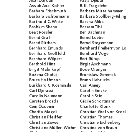
Asal Dardan
Assia Djebar
Ayyub Axel Köhler
B. K. Tragelehn
Barbara Frischmuth
Barbara Mittelhammer
Barbara Sichtermann
Barbara Stollberg-Rilinger
Barthold C. Witte
Bascha Mika
Bashkim Shehu
Bassam Tibi
Beat Rössler
Ben Bachmair
Bernd Graff
Bernd Loebe
Bernd Rüthers
Bernd Stegemann
Bernhard Emunds
Bernhard Freiherr von Loef
Bernhard Großfeld
Bernhard Vogel
Bernhard Wilpert
Bert Rürup
Berthold Hinz
Birgit Aschmann
Birgit Mahnkopf
Bode Oranyin
Bożena Chołuj
Bronislaw Geremek
Bruce Hoffmann
Bruno Liebrucks
Burkhard C. Kosminski
Carl Amery
Carl Djerassi
Carolin Emcke
Carolin Neumann
Carolin Stix
Carsten Brosda
Cécile Schortmann
Cem Özdemir
Charlotte Klonk
Cherifa Magdi
Christian Graf von Krocko
Christian Pfeiffer
Christian Thomas
Christian Ziewer
Christiane Eichenberg
Christiane Müller-Wichmann
Christina von Braun