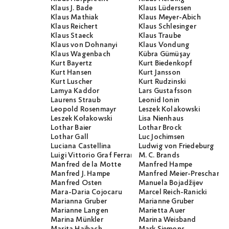
Klaus J. Bade
Klaus Lüderssen
Klaus Mathiak
Klaus Meyer-Abich
Klaus Reichert
Klaus Schlesinger
Klaus Staeck
Klaus Traube
Klaus von Dohnanyi
Klaus Vondung
Klaus Wagenbach
Kübra Gümüşay
Kurt Bayertz
Kurt Biedenkopf
Kurt Hansen
Kurt Jansson
Kurt Luscher
Kurt Rudzinski
Lamya Kaddor
Lars Gustafsson
Laurens Straub
Leonid Ionin
Leopold Rosenmayr
Leszek Kolakowski
Leszek Kołakowski
Lisa Nienhaus
Lothar Baier
Lothar Brock
Lothar Gall
Luc Jochimsen
Luciana Castellina
Ludwig von Friedeburg
Luigi Vittorio Graf Ferraris
M. C. Brands
Manfred de la Motte
Manfred Hampe
Manfred J. Hampe
Manfred Meier-Preschany
Manfred Osten
Manuela Bojadžijev
Mara-Daria Cojocaru
Marcel Reich-Ranicki
Marianna Gruber
Marianne Gruber
Marianne Langen
Marietta Auer
Marina Münkler
Marina Weisband
Marita Haibach
Mark Siemons