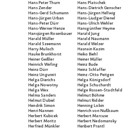
Hans Peter Thurn
Hans Platschek
Hans Zender
Hans-Dietrich Genscher
Hans-Gerd Schumann
Hans-Jürgen Hellwig
Hans-Jürgen Urban
Hans-Liudger Dienel
Hans-Peter Dürr
Hans-Ulrich Wehler
Hans-Werner Henze
Hansgünther Heyme
Hansjürgen Rosenbauer
Harald Jung
Harald Müller
Harald Naumann
Harald Szeemann
Harald Welzer
Harry Mulisch
Hasnain Kazim
Hauke Brunkhorst
Heiko Biehl
Heiner Geißler
Heiner Müller
Heinrich Wefing
Heinz Bude
Heinz Dürr
Heinz Schlaffer
Heinz Ungureit
Heinz-Otto Peitgen
Helga Dierichs
Helga Königsdorf
Helga Nowotny
Helga Schuchardt
Helga Wex
Helge Rossen-Stadtfeld
Helma Sanders
Helmut Böhme
Helmut Dubiel
Helmut Ridder
Hendrik Simon
Henning Lobin
Henri Nannen
Henrich von Nußbaum
Herbert Kubicek
Herbert Marcuse
Herbert Moritz
Herbert Nedomansky
Herfried Münkler
Heribert Prantl