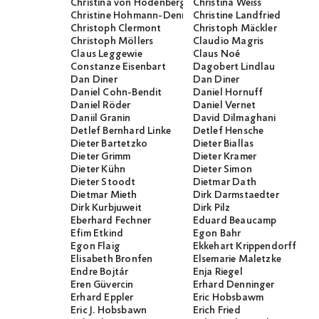
Christina von Hodenberg
Christina Weiss
Christine Hohmann-Dennhardt
Christine Landfried
Christoph Clermont
Christoph Mäckler
Christoph Möllers
Claudio Magris
Claus Leggewie
Claus Noé
Constanze Eisenbart
Dagobert Lindlau
Dan Diner
Dan Diner
Daniel Cohn-Bendit
Daniel Hornuff
Daniel Röder
Daniel Vernet
Daniil Granin
David Dilmaghani
Detlef Bernhard Linke
Detlef Hensche
Dieter Bartetzko
Dieter Biallas
Dieter Grimm
Dieter Kramer
Dieter Kühn
Dieter Simon
Dieter Stoodt
Dietmar Dath
Dietmar Mieth
Dirk Darmstaedter
Dirk Kurbjuweit
Dirk Pilz
Eberhard Fechner
Eduard Beaucamp
Efim Etkind
Egon Bahr
Egon Flaig
Ekkehart Krippendorff
Elisabeth Bronfen
Elsemarie Maletzke
Endre Bojtár
Enja Riegel
Eren Güvercin
Erhard Denninger
Erhard Eppler
Eric Hobsbawm
Eric J. Hobsbawn
Erich Fried