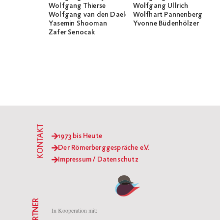
Wolfgang Thierse
Wolfgang Ullrich
Wolfgang van den Daele
Wolfhart Pannenberg
Yasemin Shooman
Yvonne Büdenhölzer
Zafer Senocak
KONTAKT
1973 bis Heute
Der Römerberggespräche e.V.
Impressum / Datenschutz
PARTNER
In Kooperation mit: