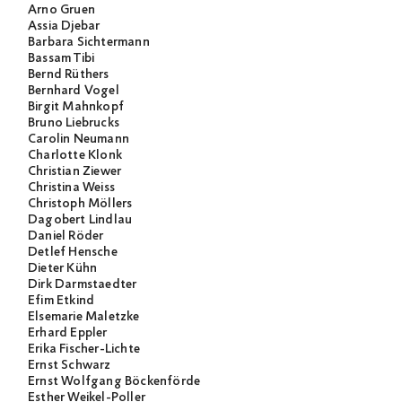
Arno Gruen
Assia Djebar
Barbara Sichtermann
Bassam Tibi
Bernd Rüthers
Bernhard Vogel
Birgit Mahnkopf
Bruno Liebrucks
Carolin Neumann
Charlotte Klonk
Christian Ziewer
Christina Weiss
Christoph Möllers
Dagobert Lindlau
Daniel Röder
Detlef Hensche
Dieter Kühn
Dirk Darmstaedter
Efim Etkind
Elsemarie Maletzke
Erhard Eppler
Erika Fischer-Lichte
Ernst Schwarz
Ernst Wolfgang Böckenförde
Esther Weikel-Poller