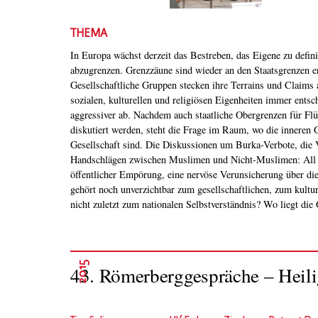
THEMA
In Europa wächst derzeit das Bestreben, das Eigene zu defini
Eigene sich auflöst und das Fremde beginnt? Worauf spe
abzugrenzen. Grenzzäune sind wieder an den Staatsgrenzen er
Identitätskonzept, das populistische Parteien in ganz Europa derze
Gesellschaftliche Gruppen stecken ihre Terrains und Claims 
propagieren, in einer globalisierten Welt? Die Römerbergg
sozialen, kulturellen und religiösen Eigenheiten immer entsch
Erfahrung bringen, wie mit individuellen Verunsicherungen 
aggressiver ab. Nachdem auch staatliche Obergrenzen für Flü
Unbehagen umgegangen werden kann? Was sagen uns diese Identität
diskutiert werden, steht die Frage im Raum, wo die inneren 
unsere Gesellschaft? Welche Formen der Identität gibt es in e
Gesellschaft sind. Die Diskussionen um Burka-Verbote, die Verweigerung von
Gesellschaft? Und wie soll ein liberaler Rechtsstaat mit den Herausforderungen
Handschlägen zwischen Muslimen und Nicht-Muslimen: All da
gelebter und beanspruchter Mannigfaltigkeit umgehen? Wievi
öffentlicher Empörung, eine nervöse Verunsicherung über die
ertragen, wieviel Einheit müssen wir fordern, und was da
gehört noch unverzichtbar zum gesellschaftlichen, zum kultur
nicht zuletzt zum nationalen Selbstverständnis? Wo liegt die 
2015
43. Römerberggespräche – Heili