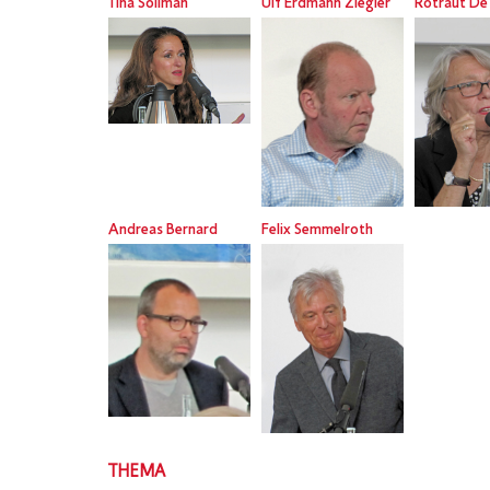
Tina Soliman
Ulf Erdmann Ziegler
Rotraut De 
Andreas Bernard
Felix Semmelroth
THEMA