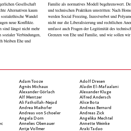
erlichen Gesellschaft
 Vielzahl von sozialen
echte Alternativen kaum
nd Regenbogenfamilie
 sozialethische Wandel
rt. Der Streit betrifft
eugen neue Konflikte.
r sozialen Rollen, er
n sind längst nicht mehr
hbaren. Wo liegen die
n sozialer Verbindungen,
Grenzen von Ehe und Familie, und wie sollen wi
ich bleiben Ehe und
Adam Tooze
Adolf Dresen
Agnès Michaux
Aladin El-Mafaalani
Alexander Görlach
Alexander Kluge
Alf Mentzer
Alfred Andersch
Ali Fathollah-Nejad
Alice Bota
Andrea Maihofer
Andreas Bernard
Andreas von Schoeler
Andreas Zick
Angela Dorn
Angelika Mechtel
ec
Annelies Obenauer
Annette Weinke
Antje Vollmer
Araki Tadao