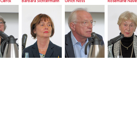
Clerck
Barbara Sichtermann
Ulrich Noss
Rosemarie Nave