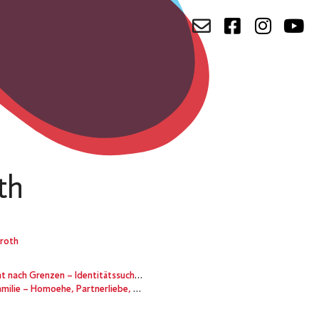
th
lroth
– Identitätssuche in Zeiten des Populismus
 – Homoehe, Partnerliebe, Kinderkult