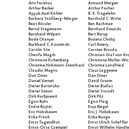
Aris Fioretos
Armand Mergen
Arthur Becker
Arthur Fischer
Ayyub Axel Köhler
B. K. Tragelehn
Barbara Stollberg-Rilinger
Barthold C. Witte
Beat Rössler
Ben Bachmair
Bernd Stegemann
Bernhard Emunds
Bernhard Wilpert
Bert Rürup
Bode Oranyin
Bożena Chołuj
Burkhard C. Kosminski
Carl Amery
Carolin Stix
Carsten Brosda
Cherifa Magdi
Christian Graf von K
Christiane Eichenberg
Christiane Müller-W
Christine Hohmann-Dennhardt
Christine Landfried
Claudio Magris
Claus Leggewie
Dan Diner
Dan Diner
Daniel Vernet
Daniil Granin
Dieter Bartetzko
Dieter Biallas
Dieter Simon
Dieter Stoodt
Dirk Kurbjuweit
Dirk Pilz
Egon Bahr
Egon Flaig
Endre Bojtár
Enja Riegel
Eric Hobsbawm
Eric J. Hobsbawn
Erika Fririch
Erika Runge
Ernst Tugendhat
Ernst Ulrich Scheffler
Ernst-Otto Czempiel
Ernst-Wilhelm Händle