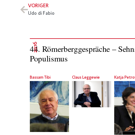
VORIGER
Udo di Fabio
2016
44. Römerberggespräche – Sehns
Populismus
Bassam Tibi
Claus Leggewie
Katja Petr