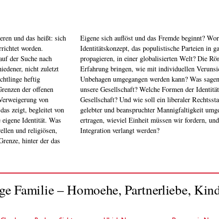
eren und das heißt: sich
kuliert ein völkisches
richtet worden.
it so erfolgreich
auf der Suche nach
espräche wollen in
iedener, nicht zuletzt
und einem allgemeinen
chtlinge heftig
skonflikte über
Grenzen der offenen
iner pluralistischen
s zeigt, begleitet von
el Vielfalt können wir
 eigene Identität. Was
rf an wechselseitiger
ellen und religiösen,
Integration verlangt werden?
Grenze, hinter der das
ge Familie – Homoehe, Partnerliebe, Kind