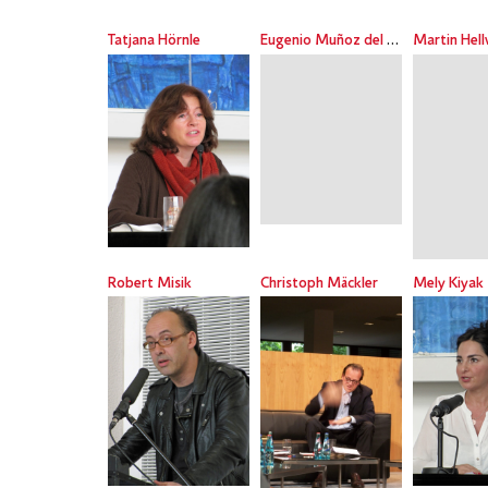
Tatjana Hörnle
Eugenio Muñoz del Rio
Martin Hel
Robert Misik
Christoph Mäckler
Mely Kiyak