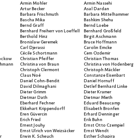
Armin Mohler
Armin Nassehi
Artur Becker
Asal Dardan
Barbara Frischmuth
Barbara Mittelhammer
Bascha Mika
Bashkim Shehu
Bernd Graff
Bernd Loebe
Bernhard Freiherr von Loeffelholz
Bernhard Großfeld
Berthold Hinz
Birgit Aschmann
Bronislaw Geremek
Bruce Hoffmann
Carl Djerassi
Carolin Emcke
Cécile Schortmann
Cem Özdemir
rockow
Christian Pfeiffer
Christian Thomas
ichmann
Christina von Braun
Christina von Hodenberg
Christoph Clermont
Christoph Mäckler
Claus Noé
Constanze Eisenbart
Daniel Cohn-Bendit
Daniel Hornuff
David Dilmaghani
Detlef Bernhard Linke
Dieter Grimm
Dieter Kramer
Dietmar Dath
Dietmar Mieth
Eberhard Fechner
Eduard Beaucamp
Ekkehart Krippendorff
Elisabeth Bronfen
Eren Güvercin
Erhard Denninger
Erich Fried
Erik Buhn
Ernest Jouhy
Ernst Otto Czempiel
Ernst Ulrich von Weizsäcker
Ernst Wendt
r
Erwin K. Scheuch
Esther Schapira