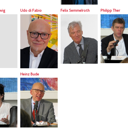
lwig
Udo di Fabio
Felix Semmelroth
Philipp Ther
Heinz Bude