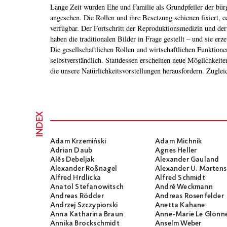
Lange Zeit wurden Ehe und Familie als Grundpfeiler der bürg
Familie als normatives Modell begehrenswert. Derzeit ist eine
angesehen. Die Rollen und ihre Besetzung schienen fixiert, 
und technischen Praktiken umstritten: Nach Homoehe u
verfügbar. Der Fortschritt der Reproduktionsmedizin und der
werden Social Freezing, Inzestverbot und Polyamorie diskutie
haben die traditionalen Bilder in Frage gestellt – und sie erz
nicht nur die Liberalisierung und rechtlichen Anerkennung de
Die gesellschaftlichen Rollen und wirtschaftlichen Funktione
umfasst auch Fragen der Legitimität des technisch Mac
selbstverständlich. Stattdessen erscheinen neue Möglichkeite
die unsere Natürlichkeitsvorstellungen herausfordern. Zugle
INDEX
Adam Krzemiński
Adam Michnik
Adrian Daub
Agnes Heller
Alĕs Debeljak
Alexander Gauland
Alexander Roßnagel
Alexander U. Martens
Alfred Hrdlicka
Alfred Schmidt
Anatol Stefanowitsch
André Weckmann
Andreas Rödder
Andreas Rosenfelder
Andrzej Szczypiorski
Anetta Kahane
Anna Katharina Braun
Anne-Marie Le Glonn
Annika Brockschmidt
Anselm Weber