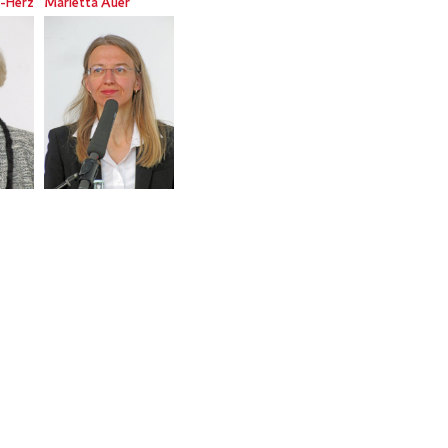
-Herz
Marietta Auer