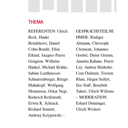
THEMA
REFERENTEN: Ulrich
GESPRÄCHSTEILNE
Beck, Hauke
HMER: Rüdiger
Brunkhorst, Daniel
Altmann, Christoph
Cohn-Bendit, Efim
Clermont, Johannes
Etkind, Jacques-Pierre
Goebel, Dieter Grimm,
Gougeon, Wilhelm
Annetta Kahane, Pierre
Hankel, Michael Krätke,
Léy, Andrea Maihofer,
Sabine Leutheusser-
Cem Özdemir, Torsten
Schnarrenberger, Birigit
Rhau, Jürgen Seifert,
Mahnkopf, Wolfgang
Ilse Staff, Rouzbeh
Mommsen, Oskar Negt,
Taheri, Ulrich Willems
Roderich Reifenrath,
– MODERATION:
Erwin K. Scheuch,
Erhard Denninger,
Richard Sennett,
Ulrich Wickert
Andrzej Sczypiorski –