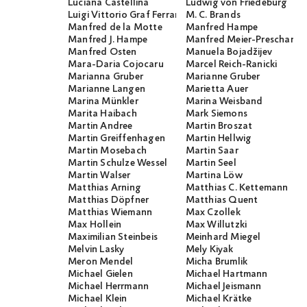
Luciana Castellina
Ludwig von Friedeburg
Luigi Vittorio Graf Ferraris
M. C. Brands
Manfred de la Motte
Manfred Hampe
Manfred J. Hampe
Manfred Meier-Preschany
Manfred Osten
Manuela Bojadžijev
Mara-Daria Cojocaru
Marcel Reich-Ranicki
Marianna Gruber
Marianne Gruber
Marianne Langen
Marietta Auer
Marina Münkler
Marina Weisband
Marita Haibach
Mark Siemons
Martin Andree
Martin Broszat
Martin Greiffenhagen
Martin Hellwig
Martin Mosebach
Martin Saar
Martin Schulze Wessel
Martin Seel
Martin Walser
Martina Löw
Matthias Arning
Matthias C. Kettemann
Matthias Döpfner
Matthias Quent
Matthias Wiemann
Max Czollek
Max Hollein
Max Willutzki
Maximilian Steinbeis
Meinhard Miegel
Melvin Lasky
Mely Kiyak
Meron Mendel
Micha Brumlik
Michael Gielen
Michael Hartmann
Michael Herrmann
Michael Jeismann
Michael Klein
Michael Krätke