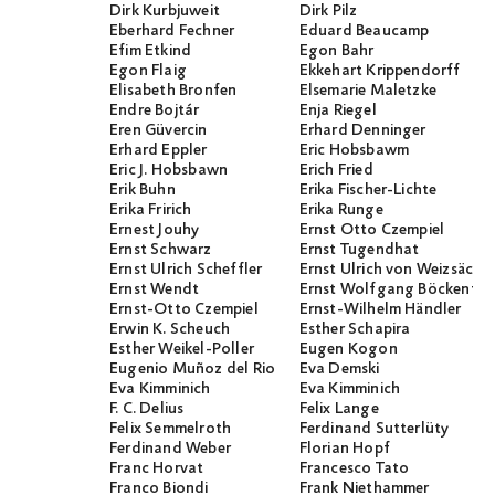
Dirk Kurbjuweit
Dirk Pilz
Eberhard Fechner
Eduard Beaucamp
Efim Etkind
Egon Bahr
Egon Flaig
Ekkehart Krippendorff
Elisabeth Bronfen
Elsemarie Maletzke
Endre Bojtár
Enja Riegel
Eren Güvercin
Erhard Denninger
Erhard Eppler
Eric Hobsbawm
Eric J. Hobsbawn
Erich Fried
Erik Buhn
Erika Fischer-Lichte
Erika Fririch
Erika Runge
Ernest Jouhy
Ernst Otto Czempiel
Ernst Schwarz
Ernst Tugendhat
Ernst Ulrich Scheffler
Ernst Ulrich von Weizsäcker
Ernst Wendt
Ernst Wolfgang Böckenför
Ernst-Otto Czempiel
Ernst-Wilhelm Händler
Erwin K. Scheuch
Esther Schapira
Esther Weikel-Poller
Eugen Kogon
Eugenio Muñoz del Rio
Eva Demski
Eva Kimminich
Eva Kimminich
F. C. Delius
Felix Lange
Felix Semmelroth
Ferdinand Sutterlüty
Ferdinand Weber
Florian Hopf
Franc Horvat
Francesco Tato
Franco Biondi
Frank Niethammer