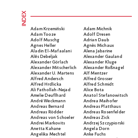
INDEX
Adam Krzemiński
Adam Michnik
Adam Tooze
Adolf Dresen
Adolf Muschg
Adrian Daub
Agnes Heller
Agnès Michaux
Aladin El-Mafaalani
Alena Jabarine
Alĕs Debeljak
Alexander Gauland
Alexander Görlach
Alexander Kluge
Alexander Mitscherlich
Alexander Roßnagel
Alexander U. Martens
Alf Mentzer
Alfred Andersch
Alfred Grosser
Alfred Hrdlicka
Alfred Schmidt
Ali Fathollah-Nejad
Alice Bota
Amelie Deuflhard
Anatol Stefanowitsch
André Weckmann
Andrea Maihofer
Andreas Bernard
Andreas Platthaus
Andreas Rödder
Andreas Rosenfelder
Andreas von Schoeler
Andreas Zick
Andrei Markovits
Andrzej Szczypiorski
Anetta Kahane
Angela Dorn
Angelika Mechtel
Anke Fuchs