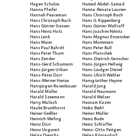
Hagen Schulze
Hamed Abdel-Samad
Hanna Pfeifer
Hanna-Renate Laurien
Hannah Peaceman
Hans Christoph Buch
Hans Christoph Buch
Hans G. Kippenberg
Hans Günter Gassen
Hans Günter Wallraff
Hans Heinz Holz
Hans Joachim Nimitz
Hans Lenk
Hans Magnus Enzensberge
Hans Maier
Hans Mommsen
Hans Paul Bahrdt
Hans Peter Bull
Hans Peter Thurn
Hans Platschek
Hans Zender
Hans-Dietrich Genscher
Hans-Gerd Schumann
Hans-Jürgen Hellwig
Hans-Jürgen Urban
Hans-Liudger Dienel
Hans-Peter Dürr
Hans-Ulrich Wehler
Hans-Werner Henze
Hansgünther Heyme
Hansjürgen Rosenbauer
Harald Jung
Harald Müller
Harald Naumann
Harald Szeemann
Harald Welzer
Harry Mulisch
Hasnain Kazim
Hauke Brunkhorst
Heiko Biehl
Heiner Geißler
Heiner Müller
Heinrich Wefing
Heinz Bude
Heinz Dürr
Heinz Schlaffer
Heinz Ungureit
Heinz-Otto Peitgen
Helga Dierichs
Helga Königsdorf