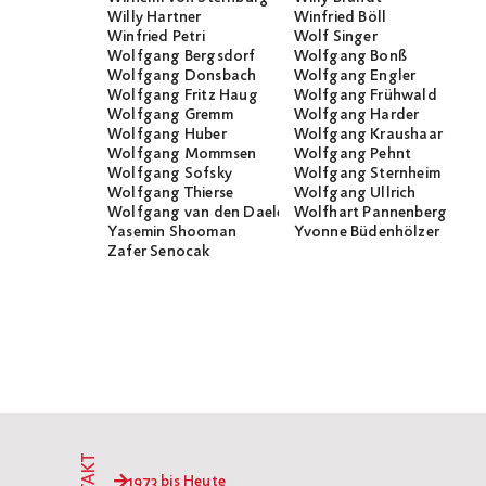
Willy Hartner
Winfried Böll
Winfried Petri
Wolf Singer
Wolfgang Bergsdorf
Wolfgang Bonß
Wolfgang Donsbach
Wolfgang Engler
Wolfgang Fritz Haug
Wolfgang Frühwald
Wolfgang Gremm
Wolfgang Harder
Wolfgang Huber
Wolfgang Kraushaar
Wolfgang Mommsen
Wolfgang Pehnt
Wolfgang Sofsky
Wolfgang Sternheim
Wolfgang Thierse
Wolfgang Ullrich
Wolfgang van den Daele
Wolfhart Pannenberg
Yasemin Shooman
Yvonne Büdenhölzer
Zafer Senocak
1973 bis Heute