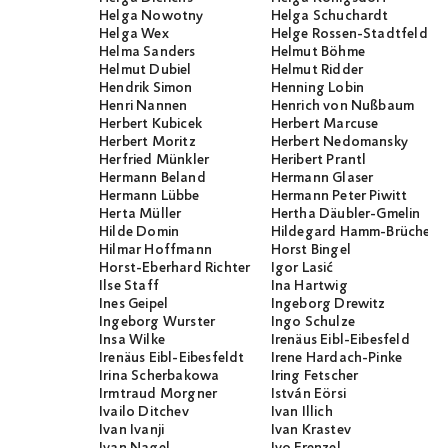
Helga Nowotny
Helga Schuchardt
Helga Wex
Helge Rossen-Stadtfeld
Helma Sanders
Helmut Böhme
Helmut Dubiel
Helmut Ridder
Hendrik Simon
Henning Lobin
Henri Nannen
Henrich von Nußbaum
Herbert Kubicek
Herbert Marcuse
Herbert Moritz
Herbert Nedomansky
Herfried Münkler
Heribert Prantl
Hermann Beland
Hermann Glaser
Hermann Lübbe
Hermann Peter Piwitt
Herta Müller
Hertha Däubler-Gmelin
Hilde Domin
Hildegard Hamm-Brücher
Hilmar Hoffmann
Horst Bingel
Horst-Eberhard Richter
Igor Lasić
Ilse Staff
Ina Hartwig
Ines Geipel
Ingeborg Drewitz
Ingeborg Wurster
Ingo Schulze
Insa Wilke
Irenäus Eibl-Eibesfeld
Irenäus Eibl-Eibesfeldt
Irene Hardach-Pinke
Irina Scherbakowa
Iring Fetscher
Irmtraud Morgner
István Eörsi
Ivailo Ditchev
Ivan Illich
Ivan Ivanji
Ivan Krastev