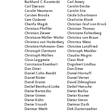
Burkhard C. Kosminski
Carl Amery
Carl Djerassi
Carolin Emcke
Carolin Neumann
Carolin Stix
Carsten Brosda
Cécile Schortmann
Cem Özdemir
Charlotte Klonk
Cherifa Magdi
Christian Graf von Krocko
Christian Pfeiffer
Christian Thomas
Christian Ziewer
Christiane Eichenberg
Christiane Müller-Wichmann
Christina von Braun
Christina von Hodenberg
Christina Weiss
Christine Hohmann-Dennhardt
Christine Landfried
Christoph Clermont
Christoph Mäckler
Christoph Möllers
Claudio Magris
Claus Leggewie
Claus Noé
Constanze Eisenbart
Dagobert Lindlau
Dan Diner
Dan Diner
Daniel Cohn-Bendit
Daniel Hornuff
Daniel Röder
Daniel Vernet
Daniil Granin
David Dilmaghani
Detlef Bernhard Linke
Detlef Hensche
Dieter Bartetzko
Dieter Biallas
Dieter Grimm
Dieter Kramer
Dieter Kühn
Dieter Simon
Dieter Stoodt
Dietmar Dath
Dietmar Mieth
Dirk Darmstaedter