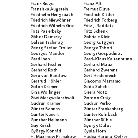
Frank Rieger
Franz Alt
Franziska Augstein
Freimut Duve
Friedhelm Hengsbach
Friedrich Kittler
Friedrich Niewöhner
Friedrich Torberg
Friedrich Wilhelm Graf
Fritz J. Raddatz
Fritz Pasierbsky
Fritz Schenk
Gábor Demszky
Gabriele Klein
Galsan Tschinag
Georg G. Iggers
Georg Stefan Troller
George Tabori
Georges Mandon
Georgi Gospodinov
Gerd Iben
Gerd-Klaus Kaltenbrunner
Gerhard Fischer
Gerhard Mauz
Gerhard Roth
Gerhard Zwerenz
Gero von Randow
Gert Heidenreich
Gertrud Höhler
Giacomo Marramo
Gidon Kremer
Gilda Sahebi
Gina Wollinger
Gisela Notz
Giwi Margwelaschwili
Gordon Craig
Gudrun Krämer
Gudrun Perko
Günter Bannas
Günter Frankenberg
Günter Kunert
Günter Rohrbach
Gunther Hellmann
Günther Rühle
Guy Kirsch
György Dalos
György Konrád
Gyula Horn
H. Maximow Primakow
Hadija Haruna-Oelker