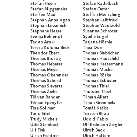
Stefan Heym
Stefan Kadelbach
Stefan Niggemeier
Stefan Oeter
Steffen Mau
Steffen Mensching
Stephan Anpalagan
Stephan Leibfried
Stephan Lessenich
Stephan Waetzold
Stéphane Hessel
Susanne Schröter
Svenja Behrendt
Sybille Engel
Tadao Araki
Tatjana Hörnle
Teresa Koloma Beck
Thea Dorn
Theodor Ebert
Thomas Biebricher
Thomas Brussig
Thomas Hauschild
Thomas Heberer
Thomas Hestermann
Thomas Meyer
Thomas Mücke
Thomas Oberender
Thomas Röske
Thomas Schmid
Thomas Schuster
Thomas Sieverts
Thomas Thiel
Thomas Ziehe
Thorsten Thiel
Till van Rahden
Tilman Allert
Tilman Spengler
Timon Gremmels
Tina Soliman
Tomáš Kafka
Tono Eitel
Torsten Rhau
Trudy Michels
Udo di Fabio
Udo Steinbach
Ulf Erdmann Ziegler
Ulf Fink
Ulrich Beck
Ulrich Fichtner
Ulrich Haltern