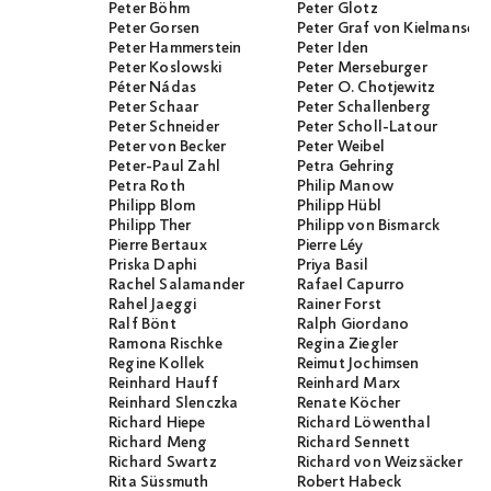
Peter Böhm
Peter Glotz
Peter Gorsen
Peter Graf von Kielmanseg
Peter Hammerstein
Peter Iden
Peter Koslowski
Peter Merseburger
Péter Nádas
Peter O. Chotjewitz
Peter Schaar
Peter Schallenberg
Peter Schneider
Peter Scholl-Latour
Peter von Becker
Peter Weibel
Peter-Paul Zahl
Petra Gehring
Petra Roth
Philip Manow
Philipp Blom
Philipp Hübl
Philipp Ther
Philipp von Bismarck
Pierre Bertaux
Pierre Léy
Priska Daphi
Priya Basil
Rachel Salamander
Rafael Capurro
Rahel Jaeggi
Rainer Forst
Ralf Bönt
Ralph Giordano
Ramona Rischke
Regina Ziegler
Regine Kollek
Reimut Jochimsen
Reinhard Hauff
Reinhard Marx
Reinhard Slenczka
Renate Köcher
Richard Hiepe
Richard Löwenthal
Richard Meng
Richard Sennett
Richard Swartz
Richard von Weizsäcker
Rita Süssmuth
Robert Habeck