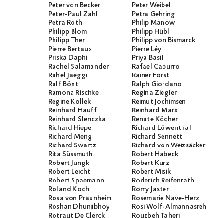
Peter von Becker
Peter Weibel
Peter-Paul Zahl
Petra Gehring
Petra Roth
Philip Manow
Philipp Blom
Philipp Hübl
Philipp Ther
Philipp von Bismarck
Pierre Bertaux
Pierre Léy
Priska Daphi
Priya Basil
Rachel Salamander
Rafael Capurro
Rahel Jaeggi
Rainer Forst
Ralf Bönt
Ralph Giordano
Ramona Rischke
Regina Ziegler
Regine Kollek
Reimut Jochimsen
Reinhard Hauff
Reinhard Marx
Reinhard Slenczka
Renate Köcher
Richard Hiepe
Richard Löwenthal
Richard Meng
Richard Sennett
Richard Swartz
Richard von Weizsäcker
Rita Süssmuth
Robert Habeck
Robert Jungk
Robert Kurz
Robert Leicht
Robert Misik
Robert Spaemann
Roderich Reifenrath
Roland Koch
Romy Jaster
Rosa von Praunheim
Rosemarie Nave-Herz
Roshan Dhunjibhoy
Rosi Wolf-Almannasreh
Rotraut De Clerck
Rouzbeh Taheri