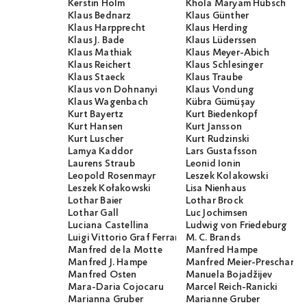
Kerstin Holm
Khola Maryam Hübsch
Klaus Bednarz
Klaus Günther
Klaus Harpprecht
Klaus Herding
Klaus J. Bade
Klaus Lüderssen
Klaus Mathiak
Klaus Meyer-Abich
Klaus Reichert
Klaus Schlesinger
Klaus Staeck
Klaus Traube
Klaus von Dohnanyi
Klaus Vondung
Klaus Wagenbach
Kübra Gümüşay
Kurt Bayertz
Kurt Biedenkopf
Kurt Hansen
Kurt Jansson
Kurt Luscher
Kurt Rudzinski
Lamya Kaddor
Lars Gustafsson
Laurens Straub
Leonid Ionin
Leopold Rosenmayr
Leszek Kolakowski
Leszek Kołakowski
Lisa Nienhaus
Lothar Baier
Lothar Brock
Lothar Gall
Luc Jochimsen
Luciana Castellina
Ludwig von Friedeburg
Luigi Vittorio Graf Ferraris
M. C. Brands
Manfred de la Motte
Manfred Hampe
Manfred J. Hampe
Manfred Meier-Preschany
Manfred Osten
Manuela Bojadžijev
Mara-Daria Cojocaru
Marcel Reich-Ranicki
Marianna Gruber
Marianne Gruber