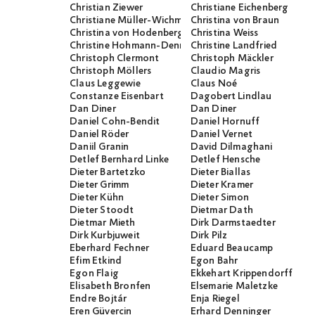
Christian Ziewer
Christiane Eichenberg
Christiane Müller-Wichmann
Christina von Braun
Christina von Hodenberg
Christina Weiss
Christine Hohmann-Dennhardt
Christine Landfried
Christoph Clermont
Christoph Mäckler
Christoph Möllers
Claudio Magris
Claus Leggewie
Claus Noé
Constanze Eisenbart
Dagobert Lindlau
Dan Diner
Dan Diner
Daniel Cohn-Bendit
Daniel Hornuff
Daniel Röder
Daniel Vernet
Daniil Granin
David Dilmaghani
Detlef Bernhard Linke
Detlef Hensche
Dieter Bartetzko
Dieter Biallas
Dieter Grimm
Dieter Kramer
Dieter Kühn
Dieter Simon
Dieter Stoodt
Dietmar Dath
Dietmar Mieth
Dirk Darmstaedter
Dirk Kurbjuweit
Dirk Pilz
Eberhard Fechner
Eduard Beaucamp
Efim Etkind
Egon Bahr
Egon Flaig
Ekkehart Krippendorff
Elisabeth Bronfen
Elsemarie Maletzke
Endre Bojtár
Enja Riegel
Eren Güvercin
Erhard Denninger