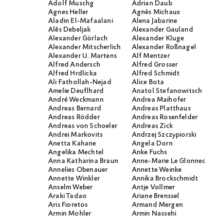
Adolf Muschg
Adrian Daub
Agnes Heller
Agnès Michaux
Aladin El-Mafaalani
Alena Jabarine
Alĕs Debeljak
Alexander Gauland
Alexander Görlach
Alexander Kluge
Alexander Mitscherlich
Alexander Roßnagel
Alexander U. Martens
Alf Mentzer
Alfred Andersch
Alfred Grosser
Alfred Hrdlicka
Alfred Schmidt
Ali Fathollah-Nejad
Alice Bota
Amelie Deuflhard
Anatol Stefanowitsch
André Weckmann
Andrea Maihofer
Andreas Bernard
Andreas Platthaus
Andreas Rödder
Andreas Rosenfelder
Andreas von Schoeler
Andreas Zick
Andrei Markovits
Andrzej Szczypiorski
Anetta Kahane
Angela Dorn
Angelika Mechtel
Anke Fuchs
Anna Katharina Braun
Anne-Marie Le Glonnec
Annelies Obenauer
Annette Weinke
Annette Winkler
Annika Brockschmidt
Anselm Weber
Antje Vollmer
Araki Tadao
Ariane Brenssel
Aris Fioretos
Armand Mergen
Armin Mohler
Armin Nassehi