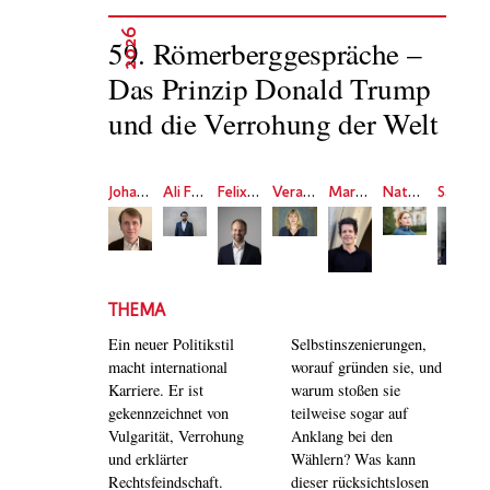
2026
59. Römerberggespräche –
Das Prinzip Donald Trump
und die Verrohung der Welt
Johannes Völz
Ali Fathollah-Nejad
Felix Lange
Vera King
Martin Andree
Natascha Strobl
Samira Akbarian
THEMA
Ein neuer Politikstil
Selbstinszenierungen,
macht international
worauf gründen sie, und
Karriere. Er ist
warum stoßen sie
gekennzeichnet von
teilweise sogar auf
Vulgarität, Verrohung
Anklang bei den
und erklärter
Wählern? Was kann
Rechtsfeindschaft.
dieser rücksichtslosen