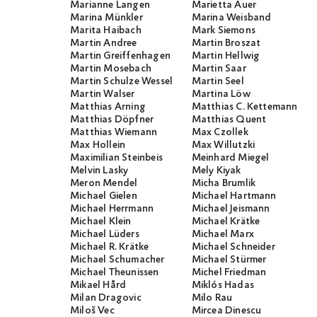
Marianne Langen
Marietta Auer
Marina Münkler
Marina Weisband
Marita Haibach
Mark Siemons
Martin Andree
Martin Broszat
Martin Greiffenhagen
Martin Hellwig
Martin Mosebach
Martin Saar
Martin Schulze Wessel
Martin Seel
Martin Walser
Martina Löw
Matthias Arning
Matthias C. Kettemann
Matthias Döpfner
Matthias Quent
Matthias Wiemann
Max Czollek
Max Hollein
Max Willutzki
Maximilian Steinbeis
Meinhard Miegel
Melvin Lasky
Mely Kiyak
Meron Mendel
Micha Brumlik
Michael Gielen
Michael Hartmann
Michael Herrmann
Michael Jeismann
Michael Klein
Michael Krätke
Michael Lüders
Michael Marx
Michael R. Krätke
Michael Schneider
Michael Schumacher
Michael Stürmer
Michael Theunissen
Michel Friedman
Mikael Hård
Miklós Hadas
Milan Dragovic
Milo Rau
Miloš Vec
Mircea Dinescu