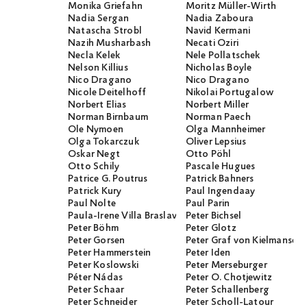
Monika Griefahn
Moritz Müller-Wirth
Nadia Sergan
Nadia Zaboura
Natascha Strobl
Navid Kermani
Nazih Musharbash
Necati Öziri
Necla Kelek
Nele Pollatschek
Nelson Killius
Nicholas Boyle
Nico Dragano
Nico Dragano
Nicole Deitelhoff
Nikolai Portugalow
Norbert Elias
Norbert Miller
Norman Birnbaum
Norman Paech
Ole Nymoen
Olga Mannheimer
Olga Tokarczuk
Oliver Lepsius
Oskar Negt
Otto Pöhl
Otto Schily
Pascale Hugues
Patrice G. Poutrus
Patrick Bahners
Patrick Kury
Paul Ingendaay
Paul Nolte
Paul Parin
Paula-Irene Villa Braslavsky
Peter Bichsel
Peter Böhm
Peter Glotz
Peter Gorsen
Peter Graf von Kielmanseg
Peter Hammerstein
Peter Iden
Peter Koslowski
Peter Merseburger
Péter Nádas
Peter O. Chotjewitz
Peter Schaar
Peter Schallenberg
Peter Schneider
Peter Scholl-Latour