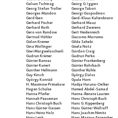
Galsan Tschinag
Georg G. Iggers
Georg Stefan Troller
George Tabori
Georges Mandon
Georgi Gospodinov
Gerd Iben
Gerd-Klaus Kaltenbrunner
Gerhard Fischer
Gerhard Mauz
Gerhard Roth
Gerhard Zwerenz
Gero von Randow
Gert Heidenreich
Gertrud Höhler
Giacomo Marramo
Gidon Kremer
Gilda Sahebi
Gina Wollinger
Gisela Notz
Giwi Margwelaschwili
Gordon Craig
Gudrun Krämer
Gudrun Perko
Günter Bannas
Günter Frankenberg
Günter Kunert
Günter Rohrbach
Gunther Hellmann
Günther Rühle
Guy Kirsch
György Dalos
György Konrád
Gyula Horn
H. Maximow Primakow
Hadija Haruna-Oelker
Hagen Schulze
Hamed Abdel-Samad
Hanna Pfeifer
Hanna-Renate Laurien
Hannah Peaceman
Hans Christoph Buch
Hans Christoph Buch
Hans G. Kippenberg
Hans Günter Gassen
Hans Günter Wallraff
Hans Heinz Holz
Hans Joachim Nimitz
Hans Lenk
Hans Magnus Enzensberge