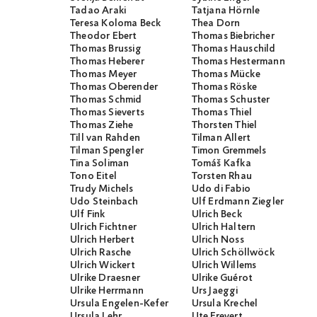
Tadao Araki
Tatjana Hörnle
Teresa Koloma Beck
Thea Dorn
Theodor Ebert
Thomas Biebricher
Thomas Brussig
Thomas Hauschild
Thomas Heberer
Thomas Hestermann
Thomas Meyer
Thomas Mücke
Thomas Oberender
Thomas Röske
Thomas Schmid
Thomas Schuster
Thomas Sieverts
Thomas Thiel
Thomas Ziehe
Thorsten Thiel
Till van Rahden
Tilman Allert
Tilman Spengler
Timon Gremmels
Tina Soliman
Tomáš Kafka
Tono Eitel
Torsten Rhau
Trudy Michels
Udo di Fabio
Udo Steinbach
Ulf Erdmann Ziegler
Ulf Fink
Ulrich Beck
Ulrich Fichtner
Ulrich Haltern
Ulrich Herbert
Ulrich Noss
Ulrich Rasche
Ulrich Schöllwöck
Ulrich Wickert
Ulrich Willems
Ulrike Draesner
Ulrike Guérot
Ulrike Herrmann
Urs Jaeggi
Ursula Engelen-Kefer
Ursula Krechel
Ursula Lehr
Ute Frevert