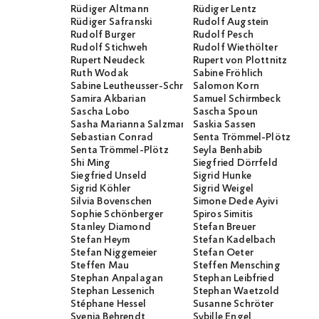
Rüdiger Altmann
Rüdiger Lentz
Rüdiger Safranski
Rudolf Augstein
Rudolf Burger
Rudolf Pesch
Rudolf Stichweh
Rudolf Wiethölter
Rupert Neudeck
Rupert von Plottnitz
Ruth Wodak
Sabine Fröhlich
Sabine Leutheusser-Schnarrenberger
Salomon Korn
Samira Akbarian
Samuel Schirmbeck
Sascha Lobo
Sascha Spoun
Sasha Marianna Salzmann
Saskia Sassen
Sebastian Conrad
Senta Trömmel-Plötz
Senta Trömmel-Plötz
Seyla Benhabib
Shi Ming
Siegfried Dörrfeld
Siegfried Unseld
Sigrid Hunke
Sigrid Köhler
Sigrid Weigel
Silvia Bovenschen
Simone Dede Ayivi
Sophie Schönberger
Spiros Simitis
Stanley Diamond
Stefan Breuer
Stefan Heym
Stefan Kadelbach
Stefan Niggemeier
Stefan Oeter
Steffen Mau
Steffen Mensching
Stephan Anpalagan
Stephan Leibfried
Stephan Lessenich
Stephan Waetzold
Stéphane Hessel
Susanne Schröter
Svenja Behrendt
Sybille Engel