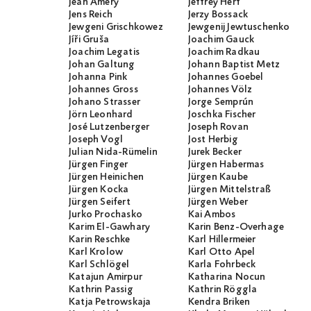
Jean Améry
Jeffrey Herf
Jens Reich
Jerzy Bossack
Jewgeni Grischkowez
Jewgenij Jewtuschenko
Jíři Gruša
Joachim Gauck
Joachim Legatis
Joachim Radkau
Johan Galtung
Johann Baptist Metz
Johanna Pink
Johannes Goebel
Johannes Gross
Johannes Völz
Johano Strasser
Jorge Semprún
Jörn Leonhard
Joschka Fischer
José Lutzenberger
Joseph Rovan
Joseph Vogl
Jost Herbig
Julian Nida-Rümelin
Jurek Becker
Jürgen Finger
Jürgen Habermas
Jürgen Heinichen
Jürgen Kaube
Jürgen Kocka
Jürgen Mittelstraß
Jürgen Seifert
Jürgen Weber
Jurko Prochasko
Kai Ambos
Karim El-Gawhary
Karin Benz-Overhage
Karin Reschke
Karl Hillermeier
Karl Krolow
Karl Otto Apel
Karl Schlögel
Karla Fohrbeck
Katajun Amirpur
Katharina Nocun
Kathrin Passig
Kathrin Röggla
Katja Petrowskaja
Kendra Briken