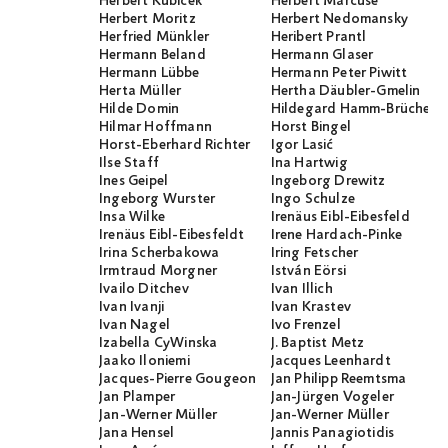
Herbert Kubicek
Herbert Marcuse
Herbert Moritz
Herbert Nedomansky
Herfried Münkler
Heribert Prantl
Hermann Beland
Hermann Glaser
Hermann Lübbe
Hermann Peter Piwitt
Herta Müller
Hertha Däubler-Gmelin
Hilde Domin
Hildegard Hamm-Brücher
Hilmar Hoffmann
Horst Bingel
Horst-Eberhard Richter
Igor Lasić
Ilse Staff
Ina Hartwig
Ines Geipel
Ingeborg Drewitz
Ingeborg Wurster
Ingo Schulze
Insa Wilke
Irenäus Eibl-Eibesfeld
Irenäus Eibl-Eibesfeldt
Irene Hardach-Pinke
Irina Scherbakowa
Iring Fetscher
Irmtraud Morgner
István Eörsi
Ivailo Ditchev
Ivan Illich
Ivan Ivanji
Ivan Krastev
Ivan Nagel
Ivo Frenzel
Izabella CyWinska
J. Baptist Metz
Jaako Iloniemi
Jacques Leenhardt
Jacques-Pierre Gougeon
Jan Philipp Reemtsma
Jan Plamper
Jan-Jürgen Vogeler
Jan-Werner Müller
Jan-Werner Müller
Jana Hensel
Jannis Panagiotidis