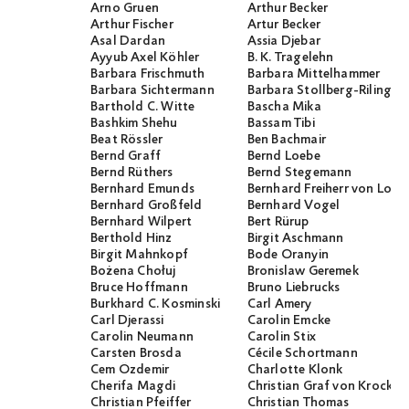
Arno Gruen
Arthur Becker
Arthur Fischer
Artur Becker
Asal Dardan
Assia Djebar
Ayyub Axel Köhler
B. K. Tragelehn
Barbara Frischmuth
Barbara Mittelhammer
Barbara Sichtermann
Barbara Stollberg-Rilinger
Barthold C. Witte
Bascha Mika
Bashkim Shehu
Bassam Tibi
Beat Rössler
Ben Bachmair
Bernd Graff
Bernd Loebe
Bernd Rüthers
Bernd Stegemann
Bernhard Emunds
Bernhard Freiherr von Loef
Bernhard Großfeld
Bernhard Vogel
Bernhard Wilpert
Bert Rürup
Berthold Hinz
Birgit Aschmann
Birgit Mahnkopf
Bode Oranyin
Bożena Chołuj
Bronislaw Geremek
Bruce Hoffmann
Bruno Liebrucks
Burkhard C. Kosminski
Carl Amery
Carl Djerassi
Carolin Emcke
Carolin Neumann
Carolin Stix
Carsten Brosda
Cécile Schortmann
Cem Özdemir
Charlotte Klonk
Cherifa Magdi
Christian Graf von Krocko
Christian Pfeiffer
Christian Thomas