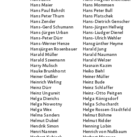
Hans Maier
Hans Mommsen
Hans Paul Bahrdt
Hans Peter Bull
Hans Peter Thurn
Hans Platschek
Hans Zender
Hans-Dietrich Genscher
Hans-Gerd Schumann
Hans-Jürgen Hellwig
Hans-Jürgen Urban
Hans-Liudger Dienel
Hans-Peter Dürr
Hans-Ulrich Wehler
Hans-Werner Henze
Hansgünther Heyme
Hansjürgen Rosenbauer
Harald Jung
Harald Müller
Harald Naumann
Harald Szeemann
Harald Welzer
Harry Mulisch
Hasnain Kazim
Hauke Brunkhorst
Heiko Biehl
Heiner Geißler
Heiner Müller
Heinrich Wefing
Heinz Bude
Heinz Dürr
Heinz Schlaffer
Heinz Ungureit
Heinz-Otto Peitgen
Helga Dierichs
Helga Königsdorf
Helga Nowotny
Helga Schuchardt
Helga Wex
Helge Rossen-Stadtfeld
Helma Sanders
Helmut Böhme
Helmut Dubiel
Helmut Ridder
Hendrik Simon
Henning Lobin
Henri Nannen
Henrich von Nußbaum