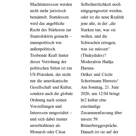
Machtinteressen werden
Selbstherrlichkeit noch
nicht mehr juristisch
entgegengesetzt werden,
bemäntelt. Stattdessen
oder ist die neue Realität
wird das angebliche
jene alte, in der „die
Recht des Stärkeren zur
Starken tun, was sie
Staatsdoktrin gemacht –
wollen, und die
innenpolitisch wie
Schwachen ertragen,
außenpolitisch.
was sie müssen“
Treibende Kraft hinter
(Thukydides)?
dieser Verrohung der
Moderation Hadija
politischen Sitten ist ein
Haruna-
US-Präsident, der nicht
Oelker und Cécile
nur die amerikanische
Schortmann Hinweis!
Gesellschaft und Kultur,
Am Sonntag, 21. Juni
sondern auch die globale
2026, um 12:04 bringt
Ordnung nach seinen
hr2 kultur eine
Vorstellungen und
einstündige
Interessen umgestaltet –
Zusammenfassung über
und sich dabei immer
unsere 59.
unverhohlener als
Römerberggespräche.
Monarch oder Cäsar
Danach ist sie auf der