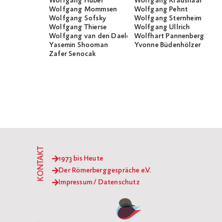
Wolfgang Huber
Wolfgang Kraushaar
Wolfgang Mommsen
Wolfgang Pehnt
Wolfgang Sofsky
Wolfgang Sternheim
Wolfgang Thierse
Wolfgang Ullrich
Wolfgang van den Daele
Wolfhart Pannenberg
Yasemin Shooman
Yvonne Büdenhölzer
Zafer Senocak
KONTAKT
1973 bis Heute
Der Römerberggespräche e.V.
Impressum / Datenschutz