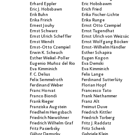
Erhard Eppler
Eric Hobsbawm
Eric J. Hobsbawn
Erich Fried
Erik Buhn
Erika Fischer-Lichte
Erika Fririch
Erika Runge
Ernest Jouhy
Ernst Otto Czempiel
Ernst Schwarz
Ernst Tugendhat
Ernst Ulrich Scheffler
Ernst Ulrich von Weizsäcker
Ernst Wendt
Ernst Wolfgang Böckenför
Ernst-Otto Czempiel
Ernst-Wilhelm Händler
Erwin K. Scheuch
Esther Schapira
Esther Weikel-Poller
Eugen Kogon
Eugenio Muñoz del Rio
Eva Demski
Eva Kimminich
Eva Kimminich
F. C. Delius
Felix Lange
Felix Semmelroth
Ferdinand Sutterlüty
Ferdinand Weber
Florian Hopf
Franc Horvat
Francesco Tato
Franco Biondi
Frank Niethammer
Frank Rieger
Franz Alt
Franziska Augstein
Freimut Duve
Friedhelm Hengsbach
Friedrich Kittler
Friedrich Niewöhner
Friedrich Torberg
Friedrich Wilhelm Graf
Fritz J. Raddatz
Fritz Pasierbsky
Fritz Schenk
Gábor Demszky
Gabriele Klein