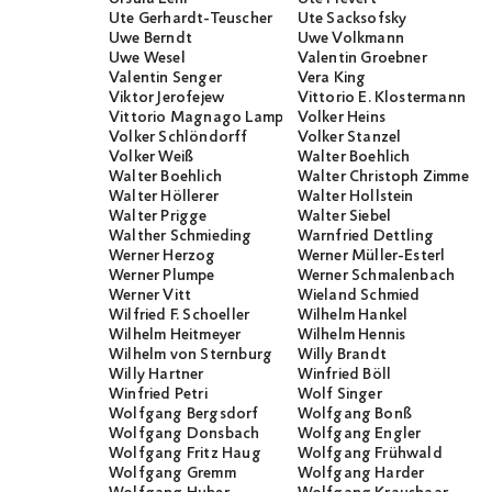
Ute Gerhardt-Teuscher
Ute Sacksofsky
Uwe Berndt
Uwe Volkmann
Uwe Wesel
Valentin Groebner
Valentin Senger
Vera King
Viktor Jerofejew
Vittorio E. Klostermann
Vittorio Magnago Lampugnani
Volker Heins
Volker Schlöndorff
Volker Stanzel
Volker Weiß
Walter Boehlich
Walter Boehlich
Walter Christoph Zimmerli
Walter Höllerer
Walter Hollstein
Walter Prigge
Walter Siebel
Walther Schmieding
Warnfried Dettling
Werner Herzog
Werner Müller-Esterl
Werner Plumpe
Werner Schmalenbach
Werner Vitt
Wieland Schmied
Wilfried F. Schoeller
Wilhelm Hankel
Wilhelm Heitmeyer
Wilhelm Hennis
Wilhelm von Sternburg
Willy Brandt
Willy Hartner
Winfried Böll
Winfried Petri
Wolf Singer
Wolfgang Bergsdorf
Wolfgang Bonß
Wolfgang Donsbach
Wolfgang Engler
Wolfgang Fritz Haug
Wolfgang Frühwald
Wolfgang Gremm
Wolfgang Harder