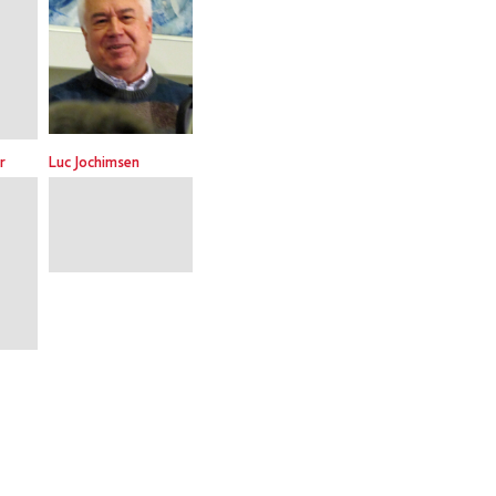
r
Luc Jochimsen