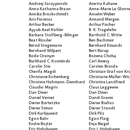
Andrzej Szczypiorski
Anetta Kahane
Anna Katharina Braun
Anne-Marie Le Glonn
Annika Brockschmidt
Anselm Weber
Aris Fioretos
Armand Mergen
Arthur Becker
Arthur Fischer
Ayyub Axel Köhler
B. K. Tragelehn
Barbara Stollberg-Rilinger
Barthold C. Witte
Beat Rössler
Ben Bachmair
Bernd Stegemann
Bernhard Emunds
Bernhard Wilpert
Bert Rürup
Bode Oranyin
Bożena Chołuj
Burkhard C. Kosminski
Carl Amery
Carolin Stix
Carsten Brosda
Cherifa Magdi
Christian Graf von K
Christiane Eichenberg
Christiane Müller-W
Christine Hohmann-Dennhardt
Christine Landfried
Claudio Magris
Claus Leggewie
Dan Diner
Dan Diner
Daniel Vernet
Daniil Granin
Dieter Bartetzko
Dieter Biallas
Dieter Simon
Dieter Stoodt
Dirk Kurbjuweit
Dirk Pilz
Egon Bahr
Egon Flaig
Endre Bojtár
Enja Riegel
Eric Hobsbawm
Eric J. Hobsbawn