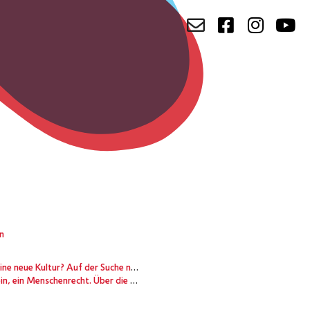
en
der Suche nach Wirklichkeit im Medienzeitalter
keit universaler Normen mit kultureller und ethnischer Vielfalt