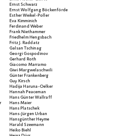
Ernst Schwarz
Ernst Wolfgang Böckenförde
Esther Weikel-Poller
Eva Kimminich
Ferdinand Weber
Frank Niethammer
Friedhelm Hengsbach
Fritz J. Raddatz
Galsan Tschinag
Georgi Gospodinov
Gerhard Roth
Giacomo Marramo
Giwi Margwelaschwili
Günter Frankenberg
Guy Kirsch
Hadija Haruna-Oelker
Hannah Peaceman
Hans Günter Wallraff
r
Hans Maier
Hans Platschek
Hans-Jürgen Urban
Hansgünther Heyme
Harald Szeemann
Heiko Biehl
Heinz Dürr