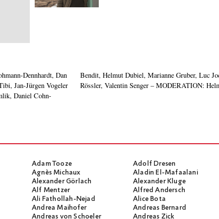
ohmann-Dennhardt, Dan
, Cherifa Magdi, Beat
Tibi, Jan-Jürgen Vogeler
Rössler, Valentin Senger – MODERATION: Helmu
ik, Daniel Cohn-
Adam Tooze
Adolf Dresen
Agnès Michaux
Aladin El-Mafaalani
Alexander Görlach
Alexander Kluge
Alf Mentzer
Alfred Andersch
Ali Fathollah-Nejad
Alice Bota
Andrea Maihofer
Andreas Bernard
Andreas von Schoeler
Andreas Zick