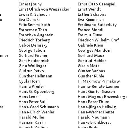
Ernest Jouhy
Ernst Otto Czempiel
Ernst Ulrich von Weizsäcker
Ernst Wendt
r
Erwin K. Scheuch
Esther Schapira
io
Eva Demski
Eva Kimminich
Felix Semmelroth
Ferdinand Sutterlüty
Francesco Tato
Franco Biondi
Franziska Augstein
Freimut Duve
Friedrich Torberg
Friedrich Wilhelm Graf
Gábor Demszky
Gabriele Klein
George Tabori
Georges Mandon
unner
Gerhard Fischer
Gerhard Mauz
Gert Heidenreich
Gertrud Höhler
Gina Wollinger
Gisela Notz
Gudrun Perko
Günter Bannas
Gunther Hellmann
Günther Rühle
Gyula Horn
H. Maximow Primakow
Hanna Pfeifer
Hanna-Renate Laurien
Hans G. Kippenberg
Hans Günter Gassen
Hans Lenk
Hans Magnus Enzensberge
Hans Peter Bull
Hans Peter Thurn
er
Hans-Gerd Schumann
Hans-Jürgen Hellwig
Hans-Ulrich Wehler
Hans-Werner Henze
Harald Müller
Harald Naumann
Hasnain Kazim
Hauke Brunkhorst
Heinrich Wefing
Heinz Bude