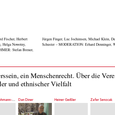
 Fischer, Herbert
hard Linke, Thomas
g, Helga Nowotny,
Schuster – MODERATION: Erhard Denninger, Wil
HMER: Stefan Breuer,
ssein, ein Menschenrecht. Über die Vere
er und ethnischer Vielfalt
Christine Hohmann-Dennhardt
Dan Diner
Heiner Geißler
Zafer Senocak