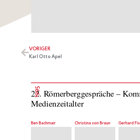
VORIGER
Karl Otto Apel
1995
22. Römerberggespräche – Komm
Medienzeitalter
Ben Bachmair
Christina von Braun
Gerhard Fis