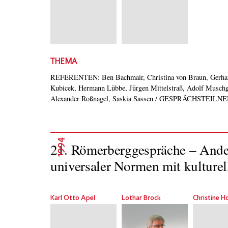
THEMA
REFERENTEN: Ben Bachmair, Christina von Braun, Gerhard
Jürgen Finger, Luc Jochimsen, Michael Klein, Detlef Bern
Kubicek, Hermann Lübbe, Jürgen Mittelstraß, Adolf Musch
Alexander Roßnagel, Saskia Sassen / GESPRÄCHSTEILNE
1994
21. Römerberggespräche – Ander
universaler Normen mit kulturell
Karl Otto Apel
Lothar Brock