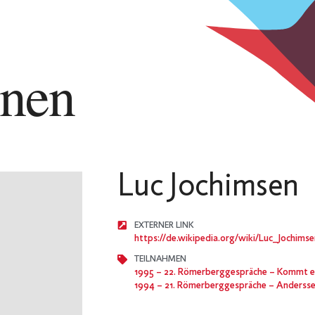
nnen
Luc Jochimsen
EXTERNER LINK
https://de.wikipedia.org/wiki/Luc_Jochims
TEILNAHMEN
1995
– 22. Römerberggespräche – Kommt eine neue Kultur? Auf 
1994
– 21. Römerberggespräche – Anderssein, ein Menschenrecht. Über die Vereinbar