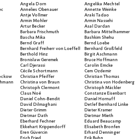
Angela Dorn
Angelika Mechtel
ec
Annelies Obenauer
Annette Weinke
Antje Vollmer
Araki Tadao
Armin Mohler
Armin Nassehi
Artur Becker
Asal Dardan
Barbara Frischmuth
Barbara Mittelhammer
Bascha Mika
Bashkim Shehu
Bernd Graff
Bernd Loebe
Bernhard Freiherr von Loeffelholz
Bernhard Großfeld
Berthold Hinz
Birgit Aschmann
Bronislaw Geremek
Bruce Hoffmann
Carl Djerassi
Carolin Emcke
Cécile Schortmann
Cem Özdemir
rockow
Christian Pfeiffer
Christian Thomas
ichmann
Christina von Braun
Christina von Hodenberg
Christoph Clermont
Christoph Mäckler
Claus Noé
Constanze Eisenbart
Daniel Cohn-Bendit
Daniel Hornuff
David Dilmaghani
Detlef Bernhard Linke
Dieter Grimm
Dieter Kramer
Dietmar Dath
Dietmar Mieth
Eberhard Fechner
Eduard Beaucamp
Ekkehart Krippendorff
Elisabeth Bronfen
Eren Güvercin
Erhard Denninger
Erich Fried
Erik Buhn