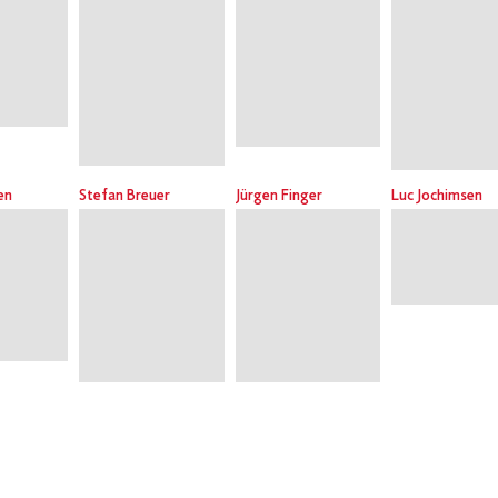
en
Stefan Breuer
Jürgen Finger
Luc Jochimsen