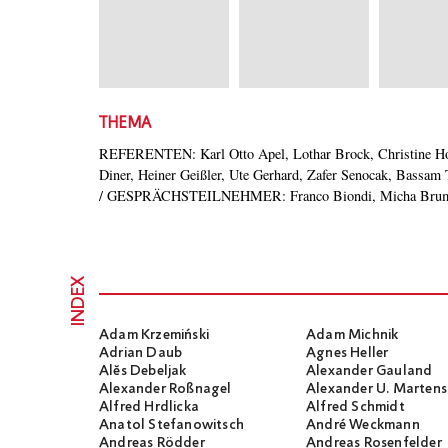
THEMA
REFERENTEN: Karl Otto Apel, Lothar Brock, Christine H
Bendit, Helmut Dubiel, Marianne Gruber, Luc Jochimsen
Diner, Heiner Geißler, Ute Gerhard, Zafer Senocak, Bassam 
/ GESPRÄCHSTEILNEHMER: Franco Biondi, Micha Bruml
INDEX
Adam Krzemiński
Adam Michnik
Adrian Daub
Agnes Heller
Alĕs Debeljak
Alexander Gauland
Alexander Roßnagel
Alexander U. Martens
Alfred Hrdlicka
Alfred Schmidt
Anatol Stefanowitsch
André Weckmann
Andreas Rödder
Andreas Rosenfelder