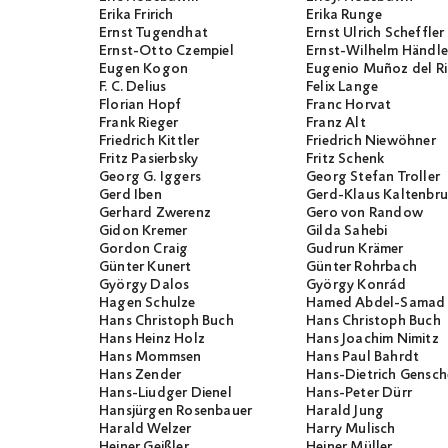
Erika Fririch
Erika Runge
Ernst Tugendhat
Ernst Ulrich Scheffler
Ernst-Otto Czempiel
Ernst-Wilhelm Händle
Eugen Kogon
Eugenio Muñoz del R
F. C. Delius
Felix Lange
Florian Hopf
Franc Horvat
Frank Rieger
Franz Alt
Friedrich Kittler
Friedrich Niewöhner
Fritz Pasierbsky
Fritz Schenk
Georg G. Iggers
Georg Stefan Troller
Gerd Iben
Gerd-Klaus Kaltenbr
Gerhard Zwerenz
Gero von Randow
Gidon Kremer
Gilda Sahebi
Gordon Craig
Gudrun Krämer
Günter Kunert
Günter Rohrbach
György Dalos
György Konrád
Hagen Schulze
Hamed Abdel-Samad
Hans Christoph Buch
Hans Christoph Buch
Hans Heinz Holz
Hans Joachim Nimitz
Hans Mommsen
Hans Paul Bahrdt
Hans Zender
Hans-Dietrich Gensch
Hans-Liudger Dienel
Hans-Peter Dürr
Hansjürgen Rosenbauer
Harald Jung
Harald Welzer
Harry Mulisch
Heiner Geißler
Heiner Müller