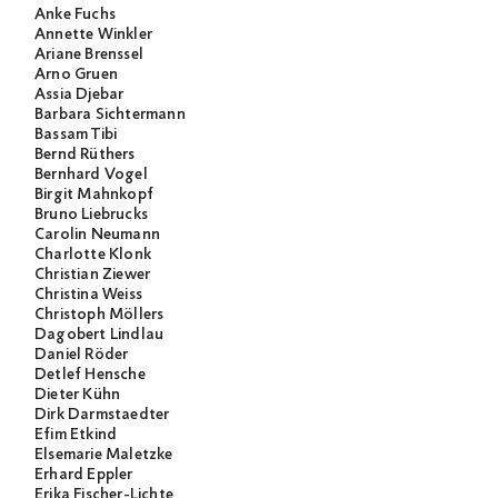
Anke Fuchs
Annette Winkler
Ariane Brenssel
Arno Gruen
Assia Djebar
Barbara Sichtermann
Bassam Tibi
Bernd Rüthers
Bernhard Vogel
Birgit Mahnkopf
Bruno Liebrucks
Carolin Neumann
Charlotte Klonk
Christian Ziewer
Christina Weiss
Christoph Möllers
Dagobert Lindlau
Daniel Röder
Detlef Hensche
Dieter Kühn
Dirk Darmstaedter
Efim Etkind
Elsemarie Maletzke
Erhard Eppler
Erika Fischer-Lichte