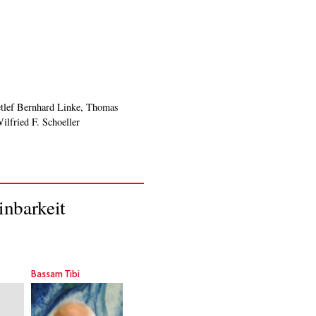
fried F. Schoeller
inbarkeit
Bassam Tibi