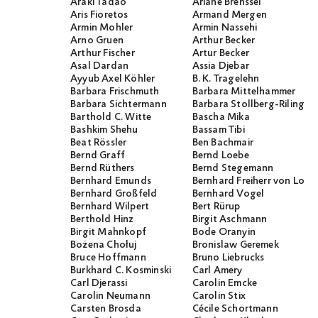
Araki Tadao
Ariane Brenssel
Aris Fioretos
Armand Mergen
Armin Mohler
Armin Nassehi
Arno Gruen
Arthur Becker
Arthur Fischer
Artur Becker
Asal Dardan
Assia Djebar
Ayyub Axel Köhler
B. K. Tragelehn
Barbara Frischmuth
Barbara Mittelhammer
Barbara Sichtermann
Barbara Stollberg-Rilinger
Barthold C. Witte
Bascha Mika
Bashkim Shehu
Bassam Tibi
Beat Rössler
Ben Bachmair
Bernd Graff
Bernd Loebe
Bernd Rüthers
Bernd Stegemann
Bernhard Emunds
Bernhard Freiherr von Loef
Bernhard Großfeld
Bernhard Vogel
Bernhard Wilpert
Bert Rürup
Berthold Hinz
Birgit Aschmann
Birgit Mahnkopf
Bode Oranyin
Bożena Chołuj
Bronislaw Geremek
Bruce Hoffmann
Bruno Liebrucks
Burkhard C. Kosminski
Carl Amery
Carl Djerassi
Carolin Emcke
Carolin Neumann
Carolin Stix
Carsten Brosda
Cécile Schortmann