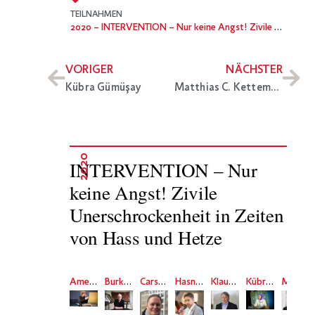
TEILNAHMEN
2020
– INTERVENTION – Nur keine Angst! Zivile Unerschrockenheit in Zeiten von Hass und Hetze
VORIGER
NÄCHSTER
Kübra Gümüşay
Matthias C. Kettemann
2020
INTERVENTION – Nur
keine Angst! Zivile
Unerschrockenheit in Zeiten
von Hass und Hetze
Amelie Deuflhard
Burkhard C. Kosminski
Carsten Brosda
Hasnain Kazim
Klaus Günther
Kübra Gümüşay
Matthias C. Kettemann