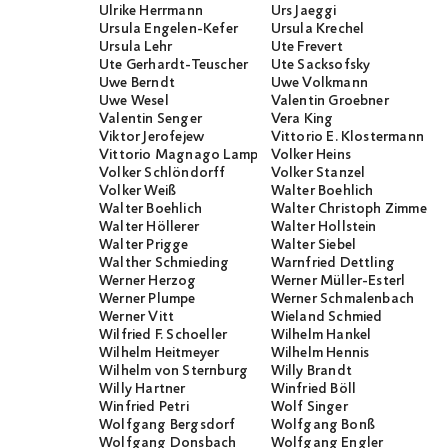
Ulrike Herrmann
Urs Jaeggi
Ursula Engelen-Kefer
Ursula Krechel
Ursula Lehr
Ute Frevert
Ute Gerhardt-Teuscher
Ute Sacksofsky
Uwe Berndt
Uwe Volkmann
Uwe Wesel
Valentin Groebner
Valentin Senger
Vera King
Viktor Jerofejew
Vittorio E. Klostermann
Vittorio Magnago Lampugnani
Volker Heins
Volker Schlöndorff
Volker Stanzel
Volker Weiß
Walter Boehlich
Walter Boehlich
Walter Christoph Zimmerli
Walter Höllerer
Walter Hollstein
Walter Prigge
Walter Siebel
Walther Schmieding
Warnfried Dettling
Werner Herzog
Werner Müller-Esterl
Werner Plumpe
Werner Schmalenbach
Werner Vitt
Wieland Schmied
Wilfried F. Schoeller
Wilhelm Hankel
Wilhelm Heitmeyer
Wilhelm Hennis
Wilhelm von Sternburg
Willy Brandt
Willy Hartner
Winfried Böll
Winfried Petri
Wolf Singer
Wolfgang Bergsdorf
Wolfgang Bonß
Wolfgang Donsbach
Wolfgang Engler