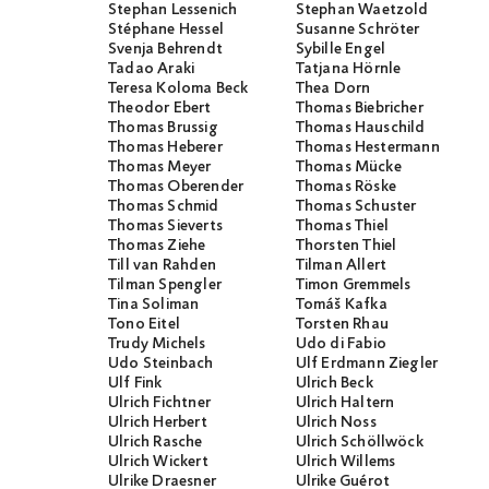
Stephan Lessenich
Stephan Waetzold
Stéphane Hessel
Susanne Schröter
Svenja Behrendt
Sybille Engel
Tadao Araki
Tatjana Hörnle
Teresa Koloma Beck
Thea Dorn
Theodor Ebert
Thomas Biebricher
Thomas Brussig
Thomas Hauschild
Thomas Heberer
Thomas Hestermann
Thomas Meyer
Thomas Mücke
Thomas Oberender
Thomas Röske
Thomas Schmid
Thomas Schuster
Thomas Sieverts
Thomas Thiel
Thomas Ziehe
Thorsten Thiel
Till van Rahden
Tilman Allert
Tilman Spengler
Timon Gremmels
Tina Soliman
Tomáš Kafka
Tono Eitel
Torsten Rhau
Trudy Michels
Udo di Fabio
Udo Steinbach
Ulf Erdmann Ziegler
Ulf Fink
Ulrich Beck
Ulrich Fichtner
Ulrich Haltern
Ulrich Herbert
Ulrich Noss
Ulrich Rasche
Ulrich Schöllwöck
Ulrich Wickert
Ulrich Willems
Ulrike Draesner
Ulrike Guérot