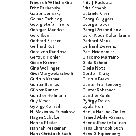
Friedrich Wilhelm Graf
Fritz J. Raddatz
Fritz Pasierbsky
Fritz Schenk
Gábor Demszky
Gabriele Klein
Galsan Tschinag
Georg G. Iggers
Georg Stefan Troller
George Tabori
Georges Mandon
Georgi Gospodinov
Gerd Iben
Gerd-Klaus Kaltenbrunner
Gerhard Fischer
Gerhard Mauz
Gerhard Roth
Gerhard Zwerenz
Gero von Randow
Gert Heidenreich
Gertrud Höhler
Giacomo Marramo
Gidon Kremer
Gilda Sahebi
Gina Wollinger
Gisela Notz
Giwi Margwelaschwili
Gordon Craig
Gudrun Krämer
Gudrun Perko
Günter Bannas
Günter Frankenberg
Günter Kunert
Günter Rohrbach
Gunther Hellmann
Günther Rühle
Guy Kirsch
György Dalos
György Konrád
Gyula Horn
H. Maximow Primakow
Hadija Haruna-Oelker
Hagen Schulze
Hamed Abdel-Samad
Hanna Pfeifer
Hanna-Renate Laurien
Hannah Peaceman
Hans Christoph Buch
Hans Christoph Buch
Hans G. Kippenberg