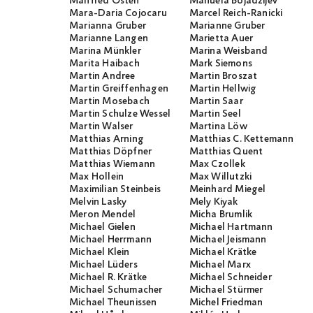
Manfred Osten
Manuela Bojadžijev
Mara-Daria Cojocaru
Marcel Reich-Ranicki
Marianna Gruber
Marianne Gruber
Marianne Langen
Marietta Auer
Marina Münkler
Marina Weisband
Marita Haibach
Mark Siemons
Martin Andree
Martin Broszat
Martin Greiffenhagen
Martin Hellwig
Martin Mosebach
Martin Saar
Martin Schulze Wessel
Martin Seel
Martin Walser
Martina Löw
Matthias Arning
Matthias C. Kettemann
Matthias Döpfner
Matthias Quent
Matthias Wiemann
Max Czollek
Max Hollein
Max Willutzki
Maximilian Steinbeis
Meinhard Miegel
Melvin Lasky
Mely Kiyak
Meron Mendel
Micha Brumlik
Michael Gielen
Michael Hartmann
Michael Herrmann
Michael Jeismann
Michael Klein
Michael Krätke
Michael Lüders
Michael Marx
Michael R. Krätke
Michael Schneider
Michael Schumacher
Michael Stürmer
Michael Theunissen
Michel Friedman