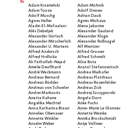
Adam Krzemiński
Adam Michnik
Adam Tooze
Adolf Dresen
Adolf Muschg
Adrian Daub
Agnes Heller
Agnès Michaux
Aladin El-Mafaalani
Alena Jabarine
Alĕs Debeljak
Alexander Gauland
Alexander Görlach
Alexander Kluge
Alexander Mitscherlich
Alexander Roßnagel
Alexander U. Martens
Alf Mentzer
Alfred Andersch
Alfred Grosser
Alfred Hrdlicka
Alfred Schmidt
Ali Fathollah-Nejad
Alice Bota
Amelie Deuflhard
Anatol Stefanowitsch
André Weckmann
Andrea Maihofer
Andreas Bernard
Andreas Platthaus
Andreas Rödder
Andreas Rosenfelder
Andreas von Schoeler
Andreas Zick
Andrei Markovits
Andrzej Szczypiorski
Anetta Kahane
Angela Dorn
Angelika Mechtel
Anke Fuchs
Anna Katharina Braun
Anne-Marie Le Glonnec
Annelies Obenauer
Annette Weinke
Annette Winkler
Annika Brockschmidt
Anselm Weber
Antje Vollmer