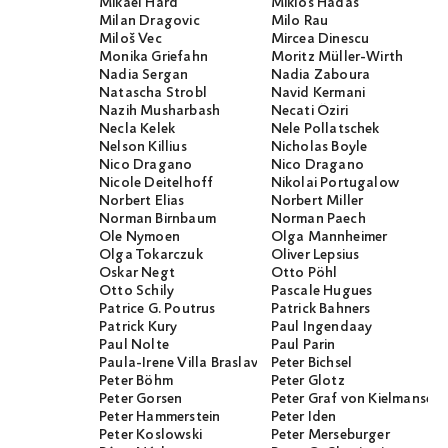
Mikael Hård
Miklós Hadas
Milan Dragovic
Milo Rau
Miloš Vec
Mircea Dinescu
Monika Griefahn
Moritz Müller-Wirth
Nadia Sergan
Nadia Zaboura
Natascha Strobl
Navid Kermani
Nazih Musharbash
Necati Öziri
Necla Kelek
Nele Pollatschek
Nelson Killius
Nicholas Boyle
Nico Dragano
Nico Dragano
Nicole Deitelhoff
Nikolai Portugalow
Norbert Elias
Norbert Miller
Norman Birnbaum
Norman Paech
Ole Nymoen
Olga Mannheimer
Olga Tokarczuk
Oliver Lepsius
Oskar Negt
Otto Pöhl
Otto Schily
Pascale Hugues
Patrice G. Poutrus
Patrick Bahners
Patrick Kury
Paul Ingendaay
Paul Nolte
Paul Parin
Paula-Irene Villa Braslavsky
Peter Bichsel
Peter Böhm
Peter Glotz
Peter Gorsen
Peter Graf von Kielmanseg
Peter Hammerstein
Peter Iden
Peter Koslowski
Peter Merseburger