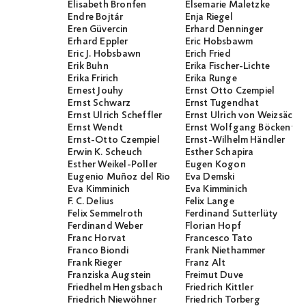
Elisabeth Bronfen
Elsemarie Maletzke
Endre Bojtár
Enja Riegel
Eren Güvercin
Erhard Denninger
Erhard Eppler
Eric Hobsbawm
Eric J. Hobsbawn
Erich Fried
Erik Buhn
Erika Fischer-Lichte
Erika Fririch
Erika Runge
Ernest Jouhy
Ernst Otto Czempiel
Ernst Schwarz
Ernst Tugendhat
Ernst Ulrich Scheffler
Ernst Ulrich von Weizsäcker
Ernst Wendt
Ernst Wolfgang Böckenför
Ernst-Otto Czempiel
Ernst-Wilhelm Händler
Erwin K. Scheuch
Esther Schapira
Esther Weikel-Poller
Eugen Kogon
Eugenio Muñoz del Rio
Eva Demski
Eva Kimminich
Eva Kimminich
F. C. Delius
Felix Lange
Felix Semmelroth
Ferdinand Sutterlüty
Ferdinand Weber
Florian Hopf
Franc Horvat
Francesco Tato
Franco Biondi
Frank Niethammer
Frank Rieger
Franz Alt
Franziska Augstein
Freimut Duve
Friedhelm Hengsbach
Friedrich Kittler
Friedrich Niewöhner
Friedrich Torberg