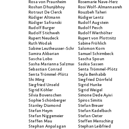
Rosa von Praunheim
Rosemarie Nave-Herz
Roshan Dhunjibhoy
Rosi Wolf-Almannasreh
Rotraut De Clerck
Rouzbeh Taheri
Rüdiger Altmann
Rüdiger Lentz
Rüdiger Safranski
Rudolf Augstein
Rudolf Burger
Rudolf Pesch
Rudolf Stichweh
Rudolf Wiethölter
Rupert Neudeck
Rupert von Plottnitz
Ruth Wodak
Sabine Fröhlich
Sabine Leutheusser-Schnarrenberger
Salomon Korn
Samira Akbarian
Samuel Schirmbeck
Sascha Lobo
Sascha Spoun
Sasha Marianna Salzmann
Saskia Sassen
Sebastian Conrad
Senta Trömmel-Plötz
Senta Trömmel-Plötz
Seyla Benhabib
Shi Ming
Siegfried Dörrfeld
Siegfried Unseld
Sigrid Hunke
Sigrid Köhler
Sigrid Weigel
Silvia Bovenschen
Simone Dede Ayivi
Sophie Schönberger
Spiros Simitis
Stanley Diamond
Stefan Breuer
Stefan Heym
Stefan Kadelbach
Stefan Niggemeier
Stefan Oeter
Steffen Mau
Steffen Mensching
Stephan Anpalagan
Stephan Leibfried