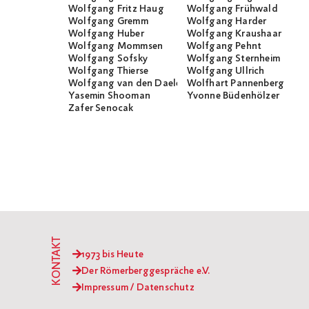
Wolfgang Fritz Haug
Wolfgang Frühwald
Wolfgang Gremm
Wolfgang Harder
Wolfgang Huber
Wolfgang Kraushaar
Wolfgang Mommsen
Wolfgang Pehnt
Wolfgang Sofsky
Wolfgang Sternheim
Wolfgang Thierse
Wolfgang Ullrich
Wolfgang van den Daele
Wolfhart Pannenberg
Yasemin Shooman
Yvonne Büdenhölzer
Zafer Senocak
KONTAKT
1973 bis Heute
Der Römerberggespräche e.V.
Impressum / Datenschutz