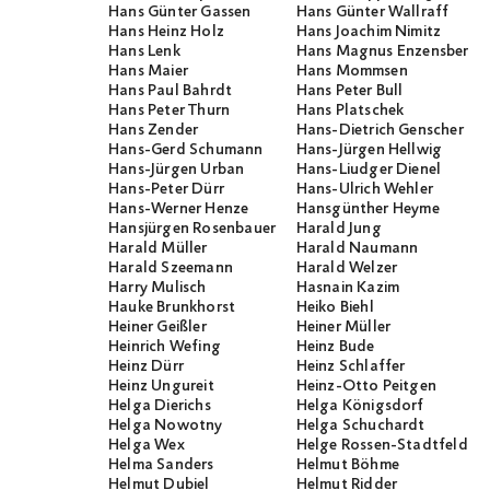
Hans Günter Gassen
Hans Günter Wallraff
Hans Heinz Holz
Hans Joachim Nimitz
Hans Lenk
Hans Magnus Enzensberge
Hans Maier
Hans Mommsen
Hans Paul Bahrdt
Hans Peter Bull
Hans Peter Thurn
Hans Platschek
Hans Zender
Hans-Dietrich Genscher
Hans-Gerd Schumann
Hans-Jürgen Hellwig
Hans-Jürgen Urban
Hans-Liudger Dienel
Hans-Peter Dürr
Hans-Ulrich Wehler
Hans-Werner Henze
Hansgünther Heyme
Hansjürgen Rosenbauer
Harald Jung
Harald Müller
Harald Naumann
Harald Szeemann
Harald Welzer
Harry Mulisch
Hasnain Kazim
Hauke Brunkhorst
Heiko Biehl
Heiner Geißler
Heiner Müller
Heinrich Wefing
Heinz Bude
Heinz Dürr
Heinz Schlaffer
Heinz Ungureit
Heinz-Otto Peitgen
Helga Dierichs
Helga Königsdorf
Helga Nowotny
Helga Schuchardt
Helga Wex
Helge Rossen-Stadtfeld
Helma Sanders
Helmut Böhme
Helmut Dubiel
Helmut Ridder