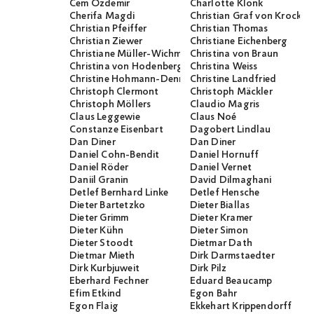
Cem Özdemir
Charlotte Klonk
Cherifa Magdi
Christian Graf von Krocko
Christian Pfeiffer
Christian Thomas
Christian Ziewer
Christiane Eichenberg
Christiane Müller-Wichmann
Christina von Braun
Christina von Hodenberg
Christina Weiss
Christine Hohmann-Dennhardt
Christine Landfried
Christoph Clermont
Christoph Mäckler
Christoph Möllers
Claudio Magris
Claus Leggewie
Claus Noé
Constanze Eisenbart
Dagobert Lindlau
Dan Diner
Dan Diner
Daniel Cohn-Bendit
Daniel Hornuff
Daniel Röder
Daniel Vernet
Daniil Granin
David Dilmaghani
Detlef Bernhard Linke
Detlef Hensche
Dieter Bartetzko
Dieter Biallas
Dieter Grimm
Dieter Kramer
Dieter Kühn
Dieter Simon
Dieter Stoodt
Dietmar Dath
Dietmar Mieth
Dirk Darmstaedter
Dirk Kurbjuweit
Dirk Pilz
Eberhard Fechner
Eduard Beaucamp
Efim Etkind
Egon Bahr
Egon Flaig
Ekkehart Krippendorff