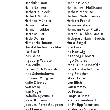
Hendrik Simon
Henning Lobin
Henri Nannen
Henrich von Nußbaum
Herbert Kubicek
Herbert Marcuse
Herbert Moritz
Herbert Nedomansky
Herfried Münkler
Heribert Prantl
Hermann Beland
Hermann Glaser
Hermann Lübbe
Hermann Peter Piwitt
Herta Müller
Hertha Däubler-Gmelin
Hilde Domin
Hildegard Hamm-Brücher
Hilmar Hoffmann
Horst Bingel
Horst-Eberhard Richter
Igor Lasić
Ilse Staff
Ina Hartwig
Ines Geipel
Ingeborg Drewitz
Ingeborg Wurster
Ingo Schulze
Insa Wilke
Irenäus Eibl-Eibesfeld
Irenäus Eibl-Eibesfeldt
Irene Hardach-Pinke
Irina Scherbakowa
Iring Fetscher
Irmtraud Morgner
István Eörsi
Ivailo Ditchev
Ivan Illich
Ivan Ivanji
Ivan Krastev
Ivan Nagel
Ivo Frenzel
Izabella CyWinska
J. Baptist Metz
Jaako Iloniemi
Jacques Leenhardt
Jacques-Pierre Gougeon
Jan Philipp Reemtsma
Jan Plamper
Jan-Jürgen Vogeler