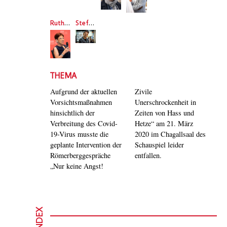
Ruth Wodak
Steffen Mensching
THEMA
Aufgrund der aktuellen
Zivile
Vorsichtsmaßnahmen
Unerschrockenheit in
hinsichtlich der
Zeiten von Hass und
Verbreitung des Covid-
Hetze“ am 21. März
19-Virus musste die
2020 im Chagallsaal des
geplante Intervention der
Schauspiel leider
Römerberggespräche
entfallen.
„Nur keine Angst!
INDEX