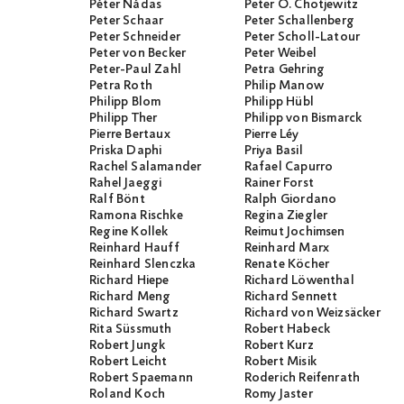
Péter Nádas
Peter O. Chotjewitz
Peter Schaar
Peter Schallenberg
Peter Schneider
Peter Scholl-Latour
Peter von Becker
Peter Weibel
Peter-Paul Zahl
Petra Gehring
Petra Roth
Philip Manow
Philipp Blom
Philipp Hübl
Philipp Ther
Philipp von Bismarck
Pierre Bertaux
Pierre Léy
Priska Daphi
Priya Basil
Rachel Salamander
Rafael Capurro
Rahel Jaeggi
Rainer Forst
Ralf Bönt
Ralph Giordano
Ramona Rischke
Regina Ziegler
Regine Kollek
Reimut Jochimsen
Reinhard Hauff
Reinhard Marx
Reinhard Slenczka
Renate Köcher
Richard Hiepe
Richard Löwenthal
Richard Meng
Richard Sennett
Richard Swartz
Richard von Weizsäcker
Rita Süssmuth
Robert Habeck
Robert Jungk
Robert Kurz
Robert Leicht
Robert Misik
Robert Spaemann
Roderich Reifenrath
Roland Koch
Romy Jaster