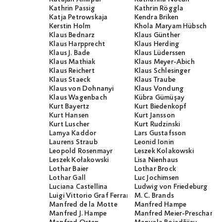
Kathrin Passig
Kathrin Röggla
Katja Petrowskaja
Kendra Briken
Kerstin Holm
Khola Maryam Hübsch
Klaus Bednarz
Klaus Günther
Klaus Harpprecht
Klaus Herding
Klaus J. Bade
Klaus Lüderssen
Klaus Mathiak
Klaus Meyer-Abich
Klaus Reichert
Klaus Schlesinger
Klaus Staeck
Klaus Traube
Klaus von Dohnanyi
Klaus Vondung
Klaus Wagenbach
Kübra Gümüşay
Kurt Bayertz
Kurt Biedenkopf
Kurt Hansen
Kurt Jansson
Kurt Luscher
Kurt Rudzinski
Lamya Kaddor
Lars Gustafsson
Laurens Straub
Leonid Ionin
Leopold Rosenmayr
Leszek Kolakowski
Leszek Kołakowski
Lisa Nienhaus
Lothar Baier
Lothar Brock
Lothar Gall
Luc Jochimsen
Luciana Castellina
Ludwig von Friedeburg
Luigi Vittorio Graf Ferraris
M. C. Brands
Manfred de la Motte
Manfred Hampe
Manfred J. Hampe
Manfred Meier-Preschany