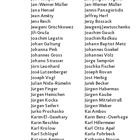
Jan-Werner Müller
Jan-Werner Müller
Jana Hensel
Jannis Panagiotidis
Jean Améry
Jeffrey Herf
Jens Reich
Jerzy Bossack
Jewgeni Grischkowez
Jewgenij Jewtuschenko
Jíři Gruša
Joachim Gauck
Joachim Legatis
Joachim Radkau
Johan Galtung
Johann Baptist Metz
Johanna Pink
Johannes Goebel
Johannes Gross
Johannes Völz
Johano Strasser
Jorge Semprún
Jörn Leonhard
Joschka Fischer
José Lutzenberger
Joseph Rovan
Joseph Vogl
Jost Herbig
Julian Nida-Rümelin
Jurek Becker
Jürgen Finger
Jürgen Habermas
Jürgen Heinichen
Jürgen Kaube
Jürgen Kocka
Jürgen Mittelstraß
Jürgen Seifert
Jürgen Weber
Jurko Prochasko
Kai Ambos
Karim El-Gawhary
Karin Benz-Overhage
Karin Reschke
Karl Hillermeier
Karl Krolow
Karl Otto Apel
Karl Schlögel
Karla Fohrbeck
Katajun Amirpur
Katharina Nocun