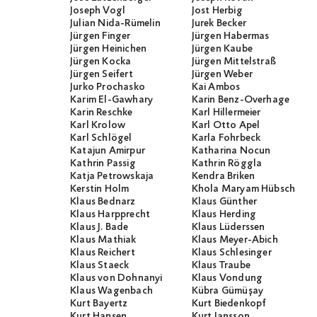
Joseph Vogl
Jost Herbig
Julian Nida-Rümelin
Jurek Becker
Jürgen Finger
Jürgen Habermas
Jürgen Heinichen
Jürgen Kaube
Jürgen Kocka
Jürgen Mittelstraß
Jürgen Seifert
Jürgen Weber
Jurko Prochasko
Kai Ambos
Karim El-Gawhary
Karin Benz-Overhage
Karin Reschke
Karl Hillermeier
Karl Krolow
Karl Otto Apel
Karl Schlögel
Karla Fohrbeck
Katajun Amirpur
Katharina Nocun
Kathrin Passig
Kathrin Röggla
Katja Petrowskaja
Kendra Briken
Kerstin Holm
Khola Maryam Hübsch
Klaus Bednarz
Klaus Günther
Klaus Harpprecht
Klaus Herding
Klaus J. Bade
Klaus Lüderssen
Klaus Mathiak
Klaus Meyer-Abich
Klaus Reichert
Klaus Schlesinger
Klaus Staeck
Klaus Traube
Klaus von Dohnanyi
Klaus Vondung
Klaus Wagenbach
Kübra Gümüşay
Kurt Bayertz
Kurt Biedenkopf
Kurt Hansen
Kurt Jansson