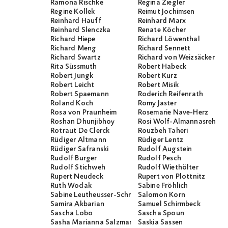
Ramona Rischke
Regina Ziegler
Regine Kollek
Reimut Jochimsen
Reinhard Hauff
Reinhard Marx
Reinhard Slenczka
Renate Köcher
Richard Hiepe
Richard Löwenthal
Richard Meng
Richard Sennett
Richard Swartz
Richard von Weizsäcker
Rita Süssmuth
Robert Habeck
Robert Jungk
Robert Kurz
Robert Leicht
Robert Misik
Robert Spaemann
Roderich Reifenrath
Roland Koch
Romy Jaster
Rosa von Praunheim
Rosemarie Nave-Herz
Roshan Dhunjibhoy
Rosi Wolf-Almannasreh
Rotraut De Clerck
Rouzbeh Taheri
Rüdiger Altmann
Rüdiger Lentz
Rüdiger Safranski
Rudolf Augstein
Rudolf Burger
Rudolf Pesch
Rudolf Stichweh
Rudolf Wiethölter
Rupert Neudeck
Rupert von Plottnitz
Ruth Wodak
Sabine Fröhlich
Sabine Leutheusser-Schnarrenberger
Salomon Korn
Samira Akbarian
Samuel Schirmbeck
Sascha Lobo
Sascha Spoun
Sasha Marianna Salzmann
Saskia Sassen