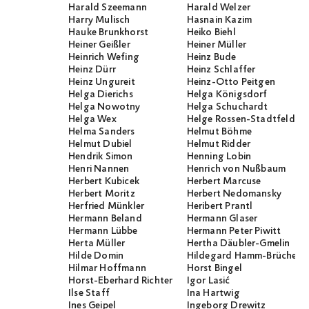
Harald Szeemann
Harald Welzer
Harry Mulisch
Hasnain Kazim
Hauke Brunkhorst
Heiko Biehl
Heiner Geißler
Heiner Müller
Heinrich Wefing
Heinz Bude
Heinz Dürr
Heinz Schlaffer
Heinz Ungureit
Heinz-Otto Peitgen
Helga Dierichs
Helga Königsdorf
Helga Nowotny
Helga Schuchardt
Helga Wex
Helge Rossen-Stadtfeld
Helma Sanders
Helmut Böhme
Helmut Dubiel
Helmut Ridder
Hendrik Simon
Henning Lobin
Henri Nannen
Henrich von Nußbaum
Herbert Kubicek
Herbert Marcuse
Herbert Moritz
Herbert Nedomansky
Herfried Münkler
Heribert Prantl
Hermann Beland
Hermann Glaser
Hermann Lübbe
Hermann Peter Piwitt
Herta Müller
Hertha Däubler-Gmelin
Hilde Domin
Hildegard Hamm-Brücher
Hilmar Hoffmann
Horst Bingel
Horst-Eberhard Richter
Igor Lasić
Ilse Staff
Ina Hartwig
Ines Geipel
Ingeborg Drewitz