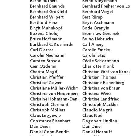
Bernd Rüthers
Bernd Stegemann
Bernhard Emunds
Bernhard Freiherr von Loef
Bernhard Großfeld
Bernhard Vogel
Bernhard Wilpert
Bert Rürup
Berthold Hinz
Birgit Aschmann
Birgit Mahnkopf
Bode Oranyin
Bożena Chołuj
Bronislaw Geremek
Bruce Hoffmann
Bruno Liebrucks
Burkhard C. Kosminski
Carl Amery
Carl Djerassi
Carolin Emcke
Carolin Neumann
Carolin Stix
Carsten Brosda
Cécile Schortmann
Cem Özdemir
Charlotte Klonk
Cherifa Magdi
Christian Graf von Krocko
Christian Pfeiffer
Christian Thomas
Christian Ziewer
Christiane Eichenberg
Christiane Müller-Wichmann
Christina von Braun
Christina von Hodenberg
Christina Weiss
Christine Hohmann-Dennhardt
Christine Landfried
Christoph Clermont
Christoph Mäckler
Christoph Möllers
Claudio Magris
Claus Leggewie
Claus Noé
Constanze Eisenbart
Dagobert Lindlau
Dan Diner
Dan Diner
Daniel Cohn-Bendit
Daniel Hornuff