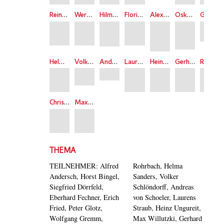
Reinhard Hauff
Werner Herzog
Hilmar Hoffmann
Florian Hopf
Alexander Kluge
Oskar Negt
Günter Rohrbach
Helma Sanders
Volker Schlöndorff
Andreas von Schoeler
Laurens Straub
Heinz Ungureit
Gerhard Zwerenz
Regina Ziegler
Christian Ziewer
Max Willutzki
THEMA
TEILNEHMER: Alfred
Rohrbach, Helma
Andersch, Horst Bingel,
Sanders, Volker
Siegfried Dörrfeld,
Schlöndorff, Andreas
Eberhard Fechner, Erich
von Schoeler, Laurens
Fried, Peter Glotz,
Straub, Heinz Ungureit,
Wolfgang Gremm,
Max Willutzki, Gerhard