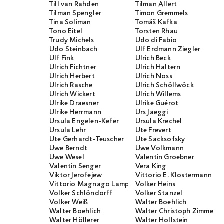
Till van Rahden
Tilman Allert
Tilman Spengler
Timon Gremmels
Tina Soliman
Tomáš Kafka
Tono Eitel
Torsten Rhau
Trudy Michels
Udo di Fabio
Udo Steinbach
Ulf Erdmann Ziegler
Ulf Fink
Ulrich Beck
Ulrich Fichtner
Ulrich Haltern
Ulrich Herbert
Ulrich Noss
Ulrich Rasche
Ulrich Schöllwöck
Ulrich Wickert
Ulrich Willems
Ulrike Draesner
Ulrike Guérot
Ulrike Herrmann
Urs Jaeggi
Ursula Engelen-Kefer
Ursula Krechel
Ursula Lehr
Ute Frevert
Ute Gerhardt-Teuscher
Ute Sacksofsky
Uwe Berndt
Uwe Volkmann
Uwe Wesel
Valentin Groebner
Valentin Senger
Vera King
Viktor Jerofejew
Vittorio E. Klostermann
Vittorio Magnago Lampugnani
Volker Heins
Volker Schlöndorff
Volker Stanzel
Volker Weiß
Walter Boehlich
Walter Boehlich
Walter Christoph Zimmerli
Walter Höllerer
Walter Hollstein