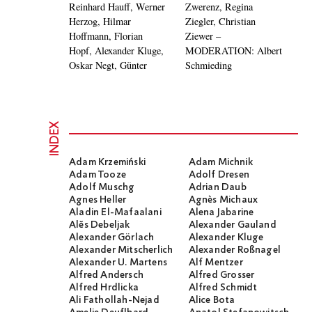
Reinhard Hauff, Werner
Zwerenz, Regina
Herzog, Hilmar
Ziegler, Christian
Hoffmann, Florian
Ziewer –
Hopf, Alexander Kluge,
MODERATION: Albert
Oskar Negt, Günter
Schmieding
INDEX
Adam Krzemiński
Adam Michnik
Adam Tooze
Adolf Dresen
Adolf Muschg
Adrian Daub
Agnes Heller
Agnès Michaux
Aladin El-Mafaalani
Alena Jabarine
Alĕs Debeljak
Alexander Gauland
Alexander Görlach
Alexander Kluge
Alexander Mitscherlich
Alexander Roßnagel
Alexander U. Martens
Alf Mentzer
Alfred Andersch
Alfred Grosser
Alfred Hrdlicka
Alfred Schmidt
Ali Fathollah-Nejad
Alice Bota