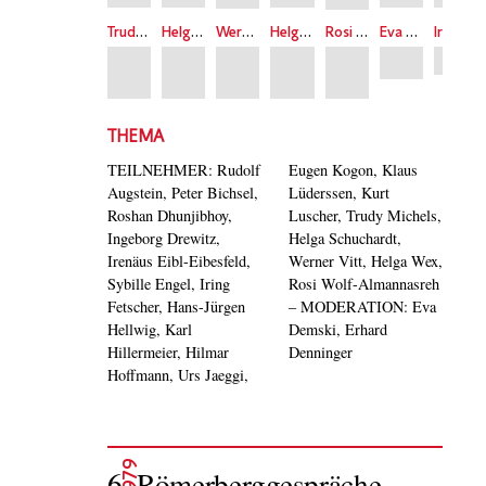
Trudy Michels
Helga Schuchardt
Werner Vitt
Helga Wex
Rosi Wolf-Almannasreh
Eva Demski
Irenäus Eibl-Eibesfeldt
THEMA
TEILNEHMER: Rudolf
Eugen Kogon, Klaus
Augstein, Peter Bichsel,
Lüderssen, Kurt
Roshan Dhunjibhoy,
Luscher, Trudy Michels,
Ingeborg Drewitz,
Helga Schuchardt,
Irenäus Eibl-Eibesfeld,
Werner Vitt, Helga Wex,
Sybille Engel, Iring
Rosi Wolf-Almannasreh
Fetscher, Hans-Jürgen
– MODERATION: Eva
Hellwig, Karl
Demski, Erhard
Hillermeier, Hilmar
Denninger
Hoffmann, Urs Jaeggi,
1979
6. Römerberggespräche –