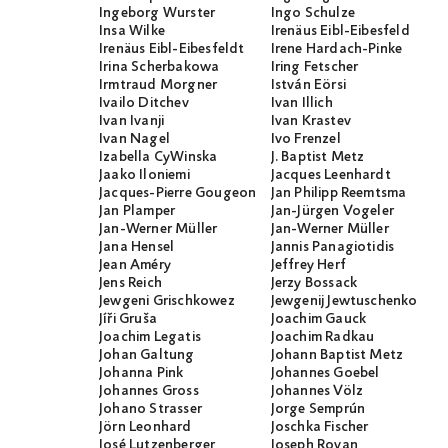
Ingeborg Wurster
Ingo Schulze
Insa Wilke
Irenäus Eibl-Eibesfeld
Irenäus Eibl-Eibesfeldt
Irene Hardach-Pinke
Irina Scherbakowa
Iring Fetscher
Irmtraud Morgner
István Eörsi
Ivailo Ditchev
Ivan Illich
Ivan Ivanji
Ivan Krastev
Ivan Nagel
Ivo Frenzel
Izabella CyWinska
J. Baptist Metz
Jaako Iloniemi
Jacques Leenhardt
Jacques-Pierre Gougeon
Jan Philipp Reemtsma
Jan Plamper
Jan-Jürgen Vogeler
Jan-Werner Müller
Jan-Werner Müller
Jana Hensel
Jannis Panagiotidis
Jean Améry
Jeffrey Herf
Jens Reich
Jerzy Bossack
Jewgeni Grischkowez
Jewgenij Jewtuschenko
Jíři Gruša
Joachim Gauck
Joachim Legatis
Joachim Radkau
Johan Galtung
Johann Baptist Metz
Johanna Pink
Johannes Goebel
Johannes Gross
Johannes Völz
Johano Strasser
Jorge Semprún
Jörn Leonhard
Joschka Fischer
José Lutzenberger
Joseph Rovan