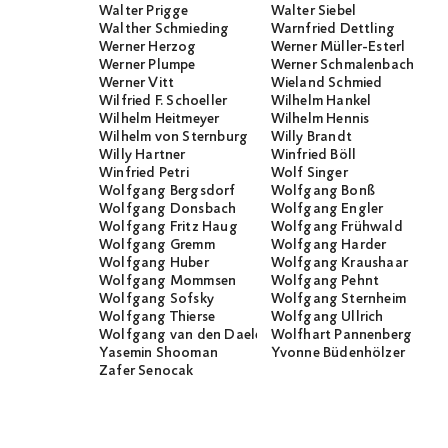
Walter Prigge
Walter Siebel
Walther Schmieding
Warnfried Dettling
Werner Herzog
Werner Müller-Esterl
Werner Plumpe
Werner Schmalenbach
Werner Vitt
Wieland Schmied
Wilfried F. Schoeller
Wilhelm Hankel
Wilhelm Heitmeyer
Wilhelm Hennis
Wilhelm von Sternburg
Willy Brandt
Willy Hartner
Winfried Böll
Winfried Petri
Wolf Singer
Wolfgang Bergsdorf
Wolfgang Bonß
Wolfgang Donsbach
Wolfgang Engler
Wolfgang Fritz Haug
Wolfgang Frühwald
Wolfgang Gremm
Wolfgang Harder
Wolfgang Huber
Wolfgang Kraushaar
Wolfgang Mommsen
Wolfgang Pehnt
Wolfgang Sofsky
Wolfgang Sternheim
Wolfgang Thierse
Wolfgang Ullrich
Wolfgang van den Daele
Wolfhart Pannenberg
Yasemin Shooman
Yvonne Büdenhölzer
Zafer Senocak