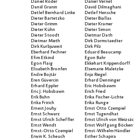
Daniel Röder
Daniel Vernet
Daniil Granin
David Dilmaghani
Detlef Bernhard Linke
Detlef Hensche
Dieter Bartetzko
Dieter Biallas
Dieter Grimm
Dieter Kramer
Dieter Kühn
Dieter Simon
Dieter Stoodt
Dietmar Dath
Dietmar Mieth
Dirk Darmstaedter
Dirk Kurbjuweit
Dirk Pilz
Eberhard Fechner
Eduard Beaucamp
Efim Etkind
Egon Bahr
Egon Flaig
Ekkehart Krippendorff
Elisabeth Bronfen
Elsemarie Maletzke
Endre Bojtár
Enja Riegel
Eren Güvercin
Erhard Denninger
Erhard Eppler
Eric Hobsbawm
Eric J. Hobsbawn
Erich Fried
Erik Buhn
Erika Fischer-Lichte
Erika Fririch
Erika Runge
Ernest Jouhy
Ernst Otto Czempiel
Ernst Schwarz
Ernst Tugendhat
Ernst Ulrich Scheffler
Ernst Ulrich von Weizsäcker
Ernst Wendt
Ernst Wolfgang Böckenför
Ernst-Otto Czempiel
Ernst-Wilhelm Händler
Erwin K. Scheuch
Esther Schapira