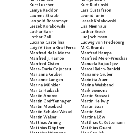
Kurt Luscher
Kurt Rudzinski
Lamya Kaddor
Lars Gustafsson
Laurens Straub
Leonid Ionin
Leopold Rosenmayr
Leszek Kolakowski
Leszek Kołakowski
Lisa Nienhaus
Lothar Baier
Lothar Brock
Lothar Gall
Luc Jochimsen
Luciana Castellina
Ludwig von Friedeburg
Luigi Vittorio Graf Ferraris
M. C. Brands
Manfred de la Motte
Manfred Hampe
Manfred J. Hampe
Manfred Meier-Preschany
Manfred Osten
Manuela Bojadžijev
Mara-Daria Cojocaru
Marcel Reich-Ranicki
Marianna Gruber
Marianne Gruber
Marianne Langen
Marietta Auer
Marina Münkler
Marina Weisband
Marita Haibach
Mark Siemons
Martin Andree
Martin Broszat
Martin Greiffenhagen
Martin Hellwig
Martin Mosebach
Martin Saar
Martin Schulze Wessel
Martin Seel
Martin Walser
Martina Löw
Matthias Arning
Matthias C. Kettemann
Matthias Döpfner
Matthias Quent