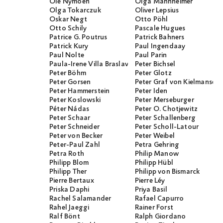
Ole Nymoen
Olga Mannheimer
Olga Tokarczuk
Oliver Lepsius
Oskar Negt
Otto Pöhl
Otto Schily
Pascale Hugues
Patrice G. Poutrus
Patrick Bahners
Patrick Kury
Paul Ingendaay
Paul Nolte
Paul Parin
Paula-Irene Villa Braslavsky
Peter Bichsel
Peter Böhm
Peter Glotz
Peter Gorsen
Peter Graf von Kielmanseg
Peter Hammerstein
Peter Iden
Peter Koslowski
Peter Merseburger
Péter Nádas
Peter O. Chotjewitz
Peter Schaar
Peter Schallenberg
Peter Schneider
Peter Scholl-Latour
Peter von Becker
Peter Weibel
Peter-Paul Zahl
Petra Gehring
Petra Roth
Philip Manow
Philipp Blom
Philipp Hübl
Philipp Ther
Philipp von Bismarck
Pierre Bertaux
Pierre Léy
Priska Daphi
Priya Basil
Rachel Salamander
Rafael Capurro
Rahel Jaeggi
Rainer Forst
Ralf Bönt
Ralph Giordano