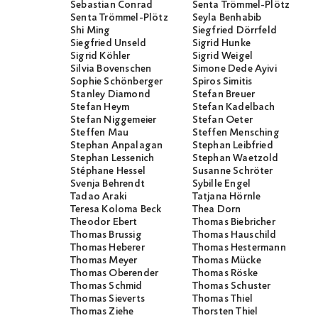
Sebastian Conrad
Senta Trömmel-Plötz
Senta Trömmel-Plötz
Seyla Benhabib
Shi Ming
Siegfried Dörrfeld
Siegfried Unseld
Sigrid Hunke
Sigrid Köhler
Sigrid Weigel
Silvia Bovenschen
Simone Dede Ayivi
Sophie Schönberger
Spiros Simitis
Stanley Diamond
Stefan Breuer
Stefan Heym
Stefan Kadelbach
Stefan Niggemeier
Stefan Oeter
Steffen Mau
Steffen Mensching
Stephan Anpalagan
Stephan Leibfried
Stephan Lessenich
Stephan Waetzold
Stéphane Hessel
Susanne Schröter
Svenja Behrendt
Sybille Engel
Tadao Araki
Tatjana Hörnle
Teresa Koloma Beck
Thea Dorn
Theodor Ebert
Thomas Biebricher
Thomas Brussig
Thomas Hauschild
Thomas Heberer
Thomas Hestermann
Thomas Meyer
Thomas Mücke
Thomas Oberender
Thomas Röske
Thomas Schmid
Thomas Schuster
Thomas Sieverts
Thomas Thiel
Thomas Ziehe
Thorsten Thiel