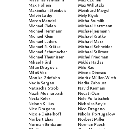
Matthias Wiemann
Max Czollek
Max Hollein
Max Willutzki
Maximilian Steinbeis
Meinhard Miegel
Melvin Lasky
Mely Kiyak
Meron Mendel
Micha Brumlik
Michael Gielen
Michael Hartmann
Michael Herrmann
Michael Jeismann
Michael Klein
Michael Krätke
Michael Lüders
Michael Marx
Michael R. Krätke
Michael Schneider
Michael Schumacher
Michael Stürmer
Michael Theunissen
Michel Friedman
Mikael Hård
Miklós Hadas
Milan Dragovic
Milo Rau
Miloš Vec
Mircea Dinescu
Monika Griefahn
Moritz Müller-Wirth
Nadia Sergan
Nadia Zaboura
Natascha Strobl
Navid Kermani
Nazih Musharbash
Necati Öziri
Necla Kelek
Nele Pollatschek
Nelson Killius
Nicholas Boyle
Nico Dragano
Nico Dragano
Nicole Deitelhoff
Nikolai Portugalow
Norbert Elias
Norbert Miller
Norman Birnbaum
Norman Paech