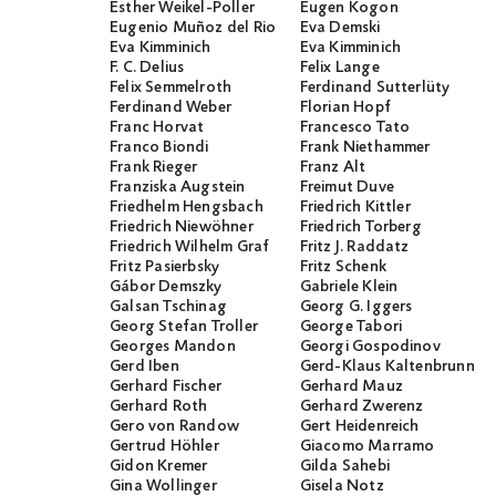
Esther Weikel-Poller
Eugen Kogon
Eugenio Muñoz del Rio
Eva Demski
Eva Kimminich
Eva Kimminich
F. C. Delius
Felix Lange
Felix Semmelroth
Ferdinand Sutterlüty
Ferdinand Weber
Florian Hopf
Franc Horvat
Francesco Tato
Franco Biondi
Frank Niethammer
Frank Rieger
Franz Alt
Franziska Augstein
Freimut Duve
Friedhelm Hengsbach
Friedrich Kittler
Friedrich Niewöhner
Friedrich Torberg
Friedrich Wilhelm Graf
Fritz J. Raddatz
Fritz Pasierbsky
Fritz Schenk
Gábor Demszky
Gabriele Klein
Galsan Tschinag
Georg G. Iggers
Georg Stefan Troller
George Tabori
Georges Mandon
Georgi Gospodinov
Gerd Iben
Gerd-Klaus Kaltenbrunner
Gerhard Fischer
Gerhard Mauz
Gerhard Roth
Gerhard Zwerenz
Gero von Randow
Gert Heidenreich
Gertrud Höhler
Giacomo Marramo
Gidon Kremer
Gilda Sahebi
Gina Wollinger
Gisela Notz