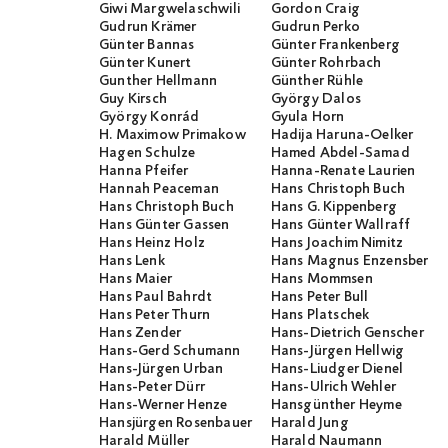
Giwi Margwelaschwili
Gordon Craig
Gudrun Krämer
Gudrun Perko
Günter Bannas
Günter Frankenberg
Günter Kunert
Günter Rohrbach
Gunther Hellmann
Günther Rühle
Guy Kirsch
György Dalos
György Konrád
Gyula Horn
H. Maximow Primakow
Hadija Haruna-Oelker
Hagen Schulze
Hamed Abdel-Samad
Hanna Pfeifer
Hanna-Renate Laurien
Hannah Peaceman
Hans Christoph Buch
Hans Christoph Buch
Hans G. Kippenberg
Hans Günter Gassen
Hans Günter Wallraff
Hans Heinz Holz
Hans Joachim Nimitz
Hans Lenk
Hans Magnus Enzensberge
Hans Maier
Hans Mommsen
Hans Paul Bahrdt
Hans Peter Bull
Hans Peter Thurn
Hans Platschek
Hans Zender
Hans-Dietrich Genscher
Hans-Gerd Schumann
Hans-Jürgen Hellwig
Hans-Jürgen Urban
Hans-Liudger Dienel
Hans-Peter Dürr
Hans-Ulrich Wehler
Hans-Werner Henze
Hansgünther Heyme
Hansjürgen Rosenbauer
Harald Jung
Harald Müller
Harald Naumann