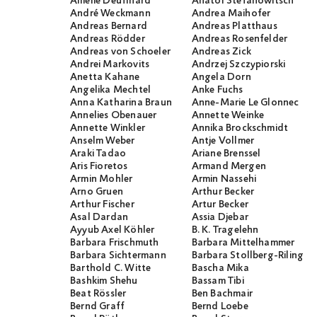
Amelie Deuflhard
Anatol Stefanowitsch
André Weckmann
Andrea Maihofer
Andreas Bernard
Andreas Platthaus
Andreas Rödder
Andreas Rosenfelder
Andreas von Schoeler
Andreas Zick
Andrei Markovits
Andrzej Szczypiorski
Anetta Kahane
Angela Dorn
Angelika Mechtel
Anke Fuchs
Anna Katharina Braun
Anne-Marie Le Glonnec
Annelies Obenauer
Annette Weinke
Annette Winkler
Annika Brockschmidt
Anselm Weber
Antje Vollmer
Araki Tadao
Ariane Brenssel
Aris Fioretos
Armand Mergen
Armin Mohler
Armin Nassehi
Arno Gruen
Arthur Becker
Arthur Fischer
Artur Becker
Asal Dardan
Assia Djebar
Ayyub Axel Köhler
B. K. Tragelehn
Barbara Frischmuth
Barbara Mittelhammer
Barbara Sichtermann
Barbara Stollberg-Rilinger
Barthold C. Witte
Bascha Mika
Bashkim Shehu
Bassam Tibi
Beat Rössler
Ben Bachmair
Bernd Graff
Bernd Loebe