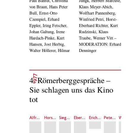
Paul Bahrdt, Christina
Jungk, Herbert Marcuse,
von Braun, Hans Peter
Klaus Meyer-Abich,
Bull, Ernst-Otto
Wolfhart Pannenberg,
Czempiel, Erhard
Winfried Petri, Horst-
Eppler, Iring Fetscher,
Eberhard Richter, Kurt
Johan Galtung, Irene
Rudzinski, Klaus
Hardach-Pinke, Kurt
Traube, Werner Vitt –
Hansen, Jost Herbig,
MODERATION: Erhard
Walter Höllerer, Hilmar
Denninger
1977
4. Römerberggespräche –
Sie schlagen uns das Kino
tot
Alfred Andersch
Horst Bingel
Siegfried Dörrfeld
Eberhard Fechner
Erich Fried
Peter Glotz
Wolfgang Gremm