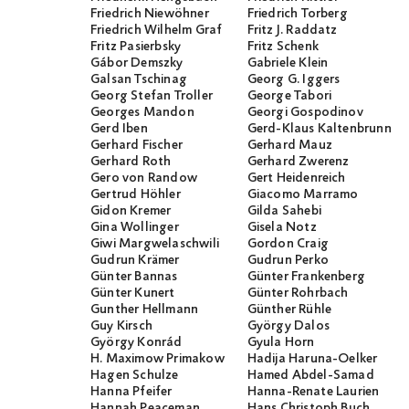
Friedrich Niewöhner
Friedrich Torberg
Friedrich Wilhelm Graf
Fritz J. Raddatz
Fritz Pasierbsky
Fritz Schenk
Gábor Demszky
Gabriele Klein
Galsan Tschinag
Georg G. Iggers
Georg Stefan Troller
George Tabori
Georges Mandon
Georgi Gospodinov
Gerd Iben
Gerd-Klaus Kaltenbrunner
Gerhard Fischer
Gerhard Mauz
Gerhard Roth
Gerhard Zwerenz
Gero von Randow
Gert Heidenreich
Gertrud Höhler
Giacomo Marramo
Gidon Kremer
Gilda Sahebi
Gina Wollinger
Gisela Notz
Giwi Margwelaschwili
Gordon Craig
Gudrun Krämer
Gudrun Perko
Günter Bannas
Günter Frankenberg
Günter Kunert
Günter Rohrbach
Gunther Hellmann
Günther Rühle
Guy Kirsch
György Dalos
György Konrád
Gyula Horn
H. Maximow Primakow
Hadija Haruna-Oelker
Hagen Schulze
Hamed Abdel-Samad
Hanna Pfeifer
Hanna-Renate Laurien
Hannah Peaceman
Hans Christoph Buch