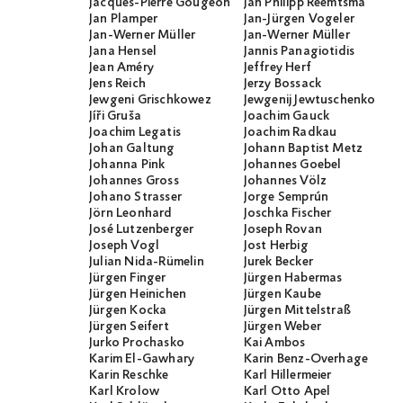
Jacques-Pierre Gougeon
Jan Philipp Reemtsma
Jan Plamper
Jan-Jürgen Vogeler
Jan-Werner Müller
Jan-Werner Müller
Jana Hensel
Jannis Panagiotidis
Jean Améry
Jeffrey Herf
Jens Reich
Jerzy Bossack
Jewgeni Grischkowez
Jewgenij Jewtuschenko
Jíři Gruša
Joachim Gauck
Joachim Legatis
Joachim Radkau
Johan Galtung
Johann Baptist Metz
Johanna Pink
Johannes Goebel
Johannes Gross
Johannes Völz
Johano Strasser
Jorge Semprún
Jörn Leonhard
Joschka Fischer
José Lutzenberger
Joseph Rovan
Joseph Vogl
Jost Herbig
Julian Nida-Rümelin
Jurek Becker
Jürgen Finger
Jürgen Habermas
Jürgen Heinichen
Jürgen Kaube
Jürgen Kocka
Jürgen Mittelstraß
Jürgen Seifert
Jürgen Weber
Jurko Prochasko
Kai Ambos
Karim El-Gawhary
Karin Benz-Overhage
Karin Reschke
Karl Hillermeier
Karl Krolow
Karl Otto Apel