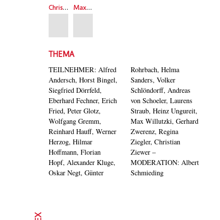
Christian Ziewer
Max Willutzki
THEMA
TEILNEHMER: Alfred
Rohrbach, Helma
Andersch, Horst Bingel,
Sanders, Volker
Siegfried Dörrfeld,
Schlöndorff, Andreas
Eberhard Fechner, Erich
von Schoeler, Laurens
Fried, Peter Glotz,
Straub, Heinz Ungureit,
Wolfgang Gremm,
Max Willutzki, Gerhard
Reinhard Hauff, Werner
Zwerenz, Regina
Herzog, Hilmar
Ziegler, Christian
Hoffmann, Florian
Ziewer –
Hopf, Alexander Kluge,
MODERATION: Albert
Oskar Negt, Günter
Schmieding