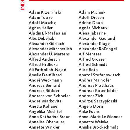
INDEX
Adam Krzemiński
Adam Michnik
Adam Tooze
Adolf Dresen
Adolf Muschg
Adrian Daub
Agnes Heller
Agnès Michaux
Aladin El-Mafaalani
Alena Jabarine
Alĕs Debeljak
Alexander Gauland
Alexander Görlach
Alexander Kluge
Alexander Mitscherlich
Alexander Roßnagel
Alexander U. Martens
Alf Mentzer
Alfred Andersch
Alfred Grosser
Alfred Hrdlicka
Alfred Schmidt
Ali Fathollah-Nejad
Alice Bota
Amelie Deuflhard
Anatol Stefanowitsch
André Weckmann
Andrea Maihofer
Andreas Bernard
Andreas Platthaus
Andreas Rödder
Andreas Rosenfelder
Andreas von Schoeler
Andreas Zick
Andrei Markovits
Andrzej Szczypiorski
Anetta Kahane
Angela Dorn
Angelika Mechtel
Anke Fuchs
Anna Katharina Braun
Anne-Marie Le Glonnec
Annelies Obenauer
Annette Weinke
Annette Winkler
Annika Brockschmidt