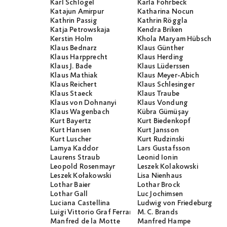
Karl Schlögel
Karla Fohrbeck
Katajun Amirpur
Katharina Nocun
Kathrin Passig
Kathrin Röggla
Katja Petrowskaja
Kendra Briken
Kerstin Holm
Khola Maryam Hübsch
Klaus Bednarz
Klaus Günther
Klaus Harpprecht
Klaus Herding
Klaus J. Bade
Klaus Lüderssen
Klaus Mathiak
Klaus Meyer-Abich
Klaus Reichert
Klaus Schlesinger
Klaus Staeck
Klaus Traube
Klaus von Dohnanyi
Klaus Vondung
Klaus Wagenbach
Kübra Gümüşay
Kurt Bayertz
Kurt Biedenkopf
Kurt Hansen
Kurt Jansson
Kurt Luscher
Kurt Rudzinski
Lamya Kaddor
Lars Gustafsson
Laurens Straub
Leonid Ionin
Leopold Rosenmayr
Leszek Kolakowski
Leszek Kołakowski
Lisa Nienhaus
Lothar Baier
Lothar Brock
Lothar Gall
Luc Jochimsen
Luciana Castellina
Ludwig von Friedeburg
Luigi Vittorio Graf Ferraris
M. C. Brands
Manfred de la Motte
Manfred Hampe