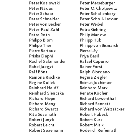
Peter Koslowski
Peter Merseburger
Péter Nádas
Peter O. Chotjewitz
Peter Schaar
Peter Schallenberg
Peter Schneider
Peter Scholl-Latour
Peter von Becker
Peter Weibel
Peter-Paul Zahl
Petra Gehring
Petra Roth
Philip Manow
Philipp Blom
Philipp Hübl
Philipp Ther
Philipp von Bismarck
Pierre Bertaux
Pierre Léy
Priska Daphi
Priya Basil
Rachel Salamander
Rafael Capurro
Rahel Jaeggi
Rainer Forst
Ralf Bönt
Ralph Giordano
Ramona Rischke
Regina Ziegler
Regine Kollek
Reimut Jochimsen
Reinhard Hauff
Reinhard Marx
Reinhard Slenczka
Renate Köcher
Richard Hiepe
Richard Löwenthal
Richard Meng
Richard Sennett
Richard Swartz
Richard von Weizsäcker
Rita Süssmuth
Robert Habeck
Robert Jungk
Robert Kurz
Robert Leicht
Robert Misik
Robert Spaemann
Roderich Reifenrath