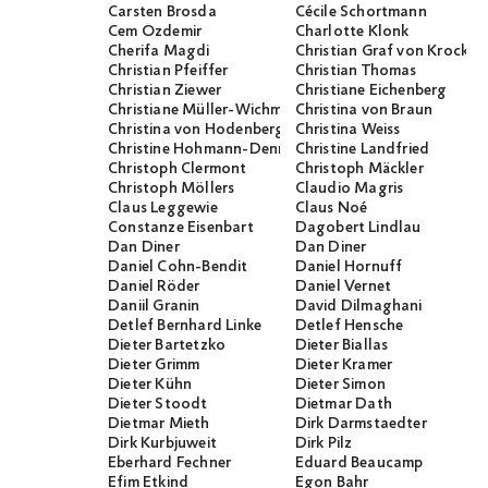
Carsten Brosda
Cécile Schortmann
Cem Özdemir
Charlotte Klonk
Cherifa Magdi
Christian Graf von Krocko
Christian Pfeiffer
Christian Thomas
Christian Ziewer
Christiane Eichenberg
Christiane Müller-Wichmann
Christina von Braun
Christina von Hodenberg
Christina Weiss
Christine Hohmann-Dennhardt
Christine Landfried
Christoph Clermont
Christoph Mäckler
Christoph Möllers
Claudio Magris
Claus Leggewie
Claus Noé
Constanze Eisenbart
Dagobert Lindlau
Dan Diner
Dan Diner
Daniel Cohn-Bendit
Daniel Hornuff
Daniel Röder
Daniel Vernet
Daniil Granin
David Dilmaghani
Detlef Bernhard Linke
Detlef Hensche
Dieter Bartetzko
Dieter Biallas
Dieter Grimm
Dieter Kramer
Dieter Kühn
Dieter Simon
Dieter Stoodt
Dietmar Dath
Dietmar Mieth
Dirk Darmstaedter
Dirk Kurbjuweit
Dirk Pilz
Eberhard Fechner
Eduard Beaucamp
Efim Etkind
Egon Bahr