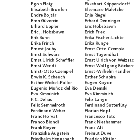
Egon Flaig
Ekkehart Krippendorff
Elisabeth Bronfen
Elsemarie Maletzke
Endre Bojtár
Enja Riegel
Eren Güvercin
Erhard Denninger
Erhard Eppler
Eric Hobsbawm
Eric J. Hobsbawn
Erich Fried
Erik Buhn
Erika Fischer-Lichte
Erika Fririch
Erika Runge
Ernest Jouhy
Ernst Otto Czempiel
Ernst Schwarz
Ernst Tugendhat
Ernst Ulrich Scheffler
Ernst Ulrich von Weizsäcker
Ernst Wendt
Ernst Wolfgang Böckenför
Ernst-Otto Czempiel
Ernst-Wilhelm Händler
Erwin K. Scheuch
Esther Schapira
Esther Weikel-Poller
Eugen Kogon
Eugenio Muñoz del Rio
Eva Demski
Eva Kimminich
Eva Kimminich
F. C. Delius
Felix Lange
Felix Semmelroth
Ferdinand Sutterlüty
Ferdinand Weber
Florian Hopf
Franc Horvat
Francesco Tato
Franco Biondi
Frank Niethammer
Frank Rieger
Franz Alt
Franziska Augstein
Freimut Duve
Friedhelm Hengsbach
Friedrich Kittler