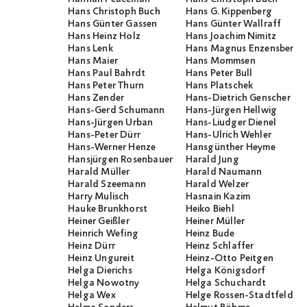
Hans Christoph Buch
Hans G. Kippenberg
Hans Günter Gassen
Hans Günter Wallraff
Hans Heinz Holz
Hans Joachim Nimitz
Hans Lenk
Hans Magnus Enzensberge
Hans Maier
Hans Mommsen
Hans Paul Bahrdt
Hans Peter Bull
Hans Peter Thurn
Hans Platschek
Hans Zender
Hans-Dietrich Genscher
Hans-Gerd Schumann
Hans-Jürgen Hellwig
Hans-Jürgen Urban
Hans-Liudger Dienel
Hans-Peter Dürr
Hans-Ulrich Wehler
Hans-Werner Henze
Hansgünther Heyme
Hansjürgen Rosenbauer
Harald Jung
Harald Müller
Harald Naumann
Harald Szeemann
Harald Welzer
Harry Mulisch
Hasnain Kazim
Hauke Brunkhorst
Heiko Biehl
Heiner Geißler
Heiner Müller
Heinrich Wefing
Heinz Bude
Heinz Dürr
Heinz Schlaffer
Heinz Ungureit
Heinz-Otto Peitgen
Helga Dierichs
Helga Königsdorf
Helga Nowotny
Helga Schuchardt
Helga Wex
Helge Rossen-Stadtfeld