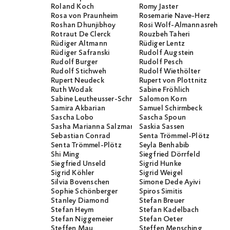
Roland Koch
Romy Jaster
Rosa von Praunheim
Rosemarie Nave-Herz
Roshan Dhunjibhoy
Rosi Wolf-Almannasreh
Rotraut De Clerck
Rouzbeh Taheri
Rüdiger Altmann
Rüdiger Lentz
Rüdiger Safranski
Rudolf Augstein
Rudolf Burger
Rudolf Pesch
Rudolf Stichweh
Rudolf Wiethölter
Rupert Neudeck
Rupert von Plottnitz
Ruth Wodak
Sabine Fröhlich
Sabine Leutheusser-Schnarrenberger
Salomon Korn
Samira Akbarian
Samuel Schirmbeck
Sascha Lobo
Sascha Spoun
Sasha Marianna Salzmann
Saskia Sassen
Sebastian Conrad
Senta Trömmel-Plötz
Senta Trömmel-Plötz
Seyla Benhabib
Shi Ming
Siegfried Dörrfeld
Siegfried Unseld
Sigrid Hunke
Sigrid Köhler
Sigrid Weigel
Silvia Bovenschen
Simone Dede Ayivi
Sophie Schönberger
Spiros Simitis
Stanley Diamond
Stefan Breuer
Stefan Heym
Stefan Kadelbach
Stefan Niggemeier
Stefan Oeter
Steffen Mau
Steffen Mensching