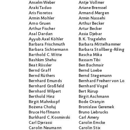
Anselm Weber
Antje Vollmer
Araki Tadao
Ariane Brenssel
Aris Fioretos
Armand Mergen
Armin Mohler
Armin Nassehi
Arno Gruen
Arthur Becker
Arthur Fischer
Artur Becker
Asal Dardan
Assia Djebar
Ayyub Axel Köhler
B. K. Tragelehn
Barbara Frischmuth
Barbara Mittelhammer
Barbara Sichtermann
Barbara Stollberg-Rilinger
Barthold C. Witte
Bascha Mika
Bashkim Shehu
Bassam Tibi
Beat Rössler
Ben Bachmair
Bernd Graff
Bernd Loebe
Bernd Rüthers
Bernd Stegemann
Bernhard Emunds
Bernhard Freiherr von Loef
Bernhard Großfeld
Bernhard Vogel
Bernhard Wilpert
Bert Rürup
Berthold Hinz
Birgit Aschmann
Birgit Mahnkopf
Bode Oranyin
Bożena Chołuj
Bronislaw Geremek
Bruce Hoffmann
Bruno Liebrucks
Burkhard C. Kosminski
Carl Amery
Carl Djerassi
Carolin Emcke
Carolin Neumann
Carolin Stix