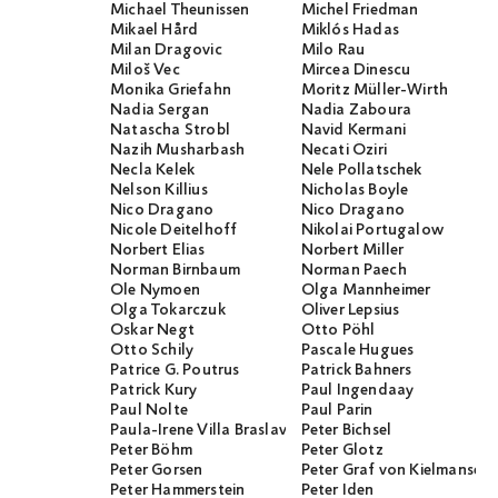
Michael Theunissen
Michel Friedman
Mikael Hård
Miklós Hadas
Milan Dragovic
Milo Rau
Miloš Vec
Mircea Dinescu
Monika Griefahn
Moritz Müller-Wirth
Nadia Sergan
Nadia Zaboura
Natascha Strobl
Navid Kermani
Nazih Musharbash
Necati Öziri
Necla Kelek
Nele Pollatschek
Nelson Killius
Nicholas Boyle
Nico Dragano
Nico Dragano
Nicole Deitelhoff
Nikolai Portugalow
Norbert Elias
Norbert Miller
Norman Birnbaum
Norman Paech
Ole Nymoen
Olga Mannheimer
Olga Tokarczuk
Oliver Lepsius
Oskar Negt
Otto Pöhl
Otto Schily
Pascale Hugues
Patrice G. Poutrus
Patrick Bahners
Patrick Kury
Paul Ingendaay
Paul Nolte
Paul Parin
Paula-Irene Villa Braslavsky
Peter Bichsel
Peter Böhm
Peter Glotz
Peter Gorsen
Peter Graf von Kielmanseg
Peter Hammerstein
Peter Iden