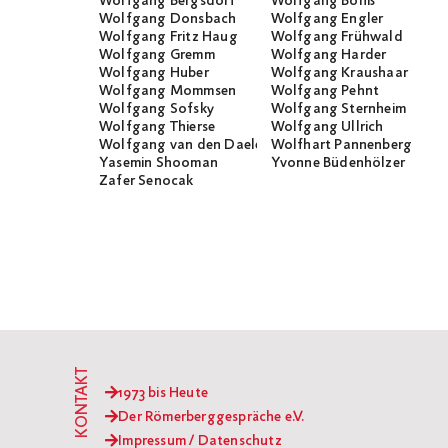
Wolfgang Bergsdorf
Wolfgang Bonß
Wolfgang Donsbach
Wolfgang Engler
Wolfgang Fritz Haug
Wolfgang Frühwald
Wolfgang Gremm
Wolfgang Harder
Wolfgang Huber
Wolfgang Kraushaar
Wolfgang Mommsen
Wolfgang Pehnt
Wolfgang Sofsky
Wolfgang Sternheim
Wolfgang Thierse
Wolfgang Ullrich
Wolfgang van den Daele
Wolfhart Pannenberg
Yasemin Shooman
Yvonne Büdenhölzer
Zafer Senocak
KONTAKT
1973 bis Heute
Der Römerberggespräche e.V.
Impressum / Datenschutz