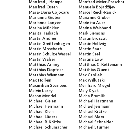
Manfred J. Hampe
Manfred Meier-Preschany
Manfred Osten
Manuela Bojadžijev
Mara-Daria Cojocaru
Marcel Reich-Ranicki
Marianna Gruber
Marianne Gruber
Marianne Langen
Marietta Auer
Marina Münkler
Marina Weisband
Marita Haibach
Mark Siemons
Martin Andree
Martin Broszat
Martin Greiffenhagen
Martin Hellwig
Martin Mosebach
Martin Saar
Martin Schulze Wessel
Martin Seel
Martin Walser
Martina Löw
Matthias Arning
Matthias C. Kettemann
Matthias Döpfner
Matthias Quent
Matthias Wiemann
Max Czollek
Max Hollein
Max Willutzki
Maximilian Steinbeis
Meinhard Miegel
Melvin Lasky
Mely Kiyak
Meron Mendel
Micha Brumlik
Michael Gielen
Michael Hartmann
Michael Herrmann
Michael Jeismann
Michael Klein
Michael Krätke
Michael Lüders
Michael Marx
Michael R. Krätke
Michael Schneider
Michael Schumacher
Michael Stürmer