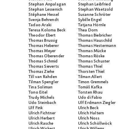
Stephan Anpalagan
Stephan Leibfried
Stephan Lessenich
Stephan Waetzold
Stéphane Hessel
Susanne Schröter
Svenja Behrendt
Sybille Engel
Tadao Araki
Tatjana Hörnle
Teresa Koloma Beck
Thea Dorn
Theodor Ebert
Thomas Biebricher
Thomas Brussig
Thomas Hauschild
Thomas Heberer
Thomas Hestermann
Thomas Meyer
Thomas Mücke
Thomas Oberender
Thomas Röske
Thomas Schmid
Thomas Schuster
Thomas Sieverts
Thomas Thiel
Thomas Ziehe
Thorsten Thiel
Till van Rahden
Tilman Allert
Tilman Spengler
Timon Gremmels
Tina Soliman
Tomáš Kafka
Tono Eitel
Torsten Rhau
Trudy Michels
Udo di Fabio
Udo Steinbach
Ulf Erdmann Ziegler
Ulf Fink
Ulrich Beck
Ulrich Fichtner
Ulrich Haltern
Ulrich Herbert
Ulrich Noss
Ulrich Rasche
Ulrich Schöllwöck
Ulrich Wickert
Ulrich Willems