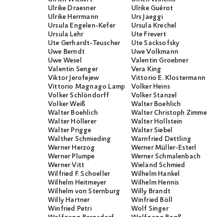
Ulrike Draesner
Ulrike Guérot
Ulrike Herrmann
Urs Jaeggi
Ursula Engelen-Kefer
Ursula Krechel
Ursula Lehr
Ute Frevert
Ute Gerhardt-Teuscher
Ute Sacksofsky
Uwe Berndt
Uwe Volkmann
Uwe Wesel
Valentin Groebner
Valentin Senger
Vera King
Viktor Jerofejew
Vittorio E. Klostermann
Vittorio Magnago Lampugnani
Volker Heins
Volker Schlöndorff
Volker Stanzel
Volker Weiß
Walter Boehlich
Walter Boehlich
Walter Christoph Zimmerli
Walter Höllerer
Walter Hollstein
Walter Prigge
Walter Siebel
Walther Schmieding
Warnfried Dettling
Werner Herzog
Werner Müller-Esterl
Werner Plumpe
Werner Schmalenbach
Werner Vitt
Wieland Schmied
Wilfried F. Schoeller
Wilhelm Hankel
Wilhelm Heitmeyer
Wilhelm Hennis
Wilhelm von Sternburg
Willy Brandt
Willy Hartner
Winfried Böll
Winfried Petri
Wolf Singer