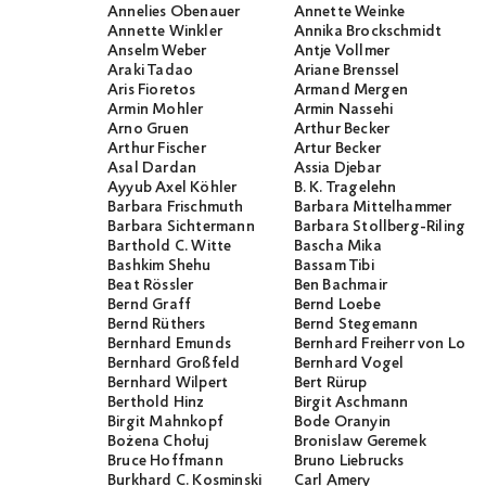
Annelies Obenauer
Annette Weinke
Annette Winkler
Annika Brockschmidt
Anselm Weber
Antje Vollmer
Araki Tadao
Ariane Brenssel
Aris Fioretos
Armand Mergen
Armin Mohler
Armin Nassehi
Arno Gruen
Arthur Becker
Arthur Fischer
Artur Becker
Asal Dardan
Assia Djebar
Ayyub Axel Köhler
B. K. Tragelehn
Barbara Frischmuth
Barbara Mittelhammer
Barbara Sichtermann
Barbara Stollberg-Rilinger
Barthold C. Witte
Bascha Mika
Bashkim Shehu
Bassam Tibi
Beat Rössler
Ben Bachmair
Bernd Graff
Bernd Loebe
Bernd Rüthers
Bernd Stegemann
Bernhard Emunds
Bernhard Freiherr von Loef
Bernhard Großfeld
Bernhard Vogel
Bernhard Wilpert
Bert Rürup
Berthold Hinz
Birgit Aschmann
Birgit Mahnkopf
Bode Oranyin
Bożena Chołuj
Bronislaw Geremek
Bruce Hoffmann
Bruno Liebrucks
Burkhard C. Kosminski
Carl Amery