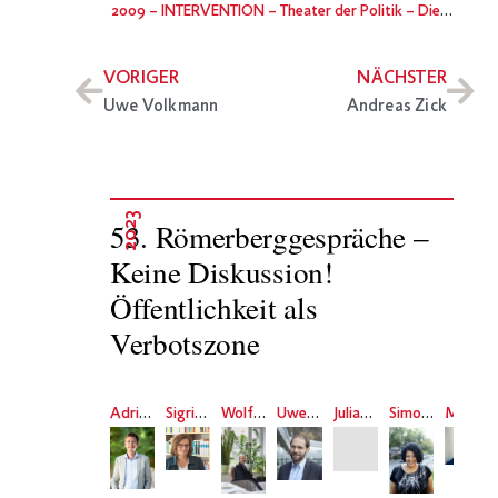
2009
– INTERVENTION – Theater der Politik – Die inszenierte Demokratie und ihre Rituale
VORIGER
NÄCHSTER
Uwe Volkmann
Andreas Zick
2023
53. Römerberggespräche –
Keine Diskussion!
Öffentlichkeit als
Verbotszone
Adrian Daub
Sigrid Köhler
Wolfgang Ullrich
Uwe Volkmann
Julian Nida-Rümelin
Simone Dede Ayivi
Meron Mendel