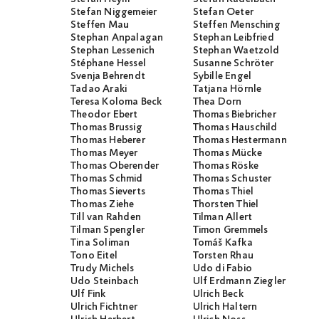
Stefan Niggemeier
Stefan Oeter
Steffen Mau
Steffen Mensching
Stephan Anpalagan
Stephan Leibfried
Stephan Lessenich
Stephan Waetzold
Stéphane Hessel
Susanne Schröter
Svenja Behrendt
Sybille Engel
Tadao Araki
Tatjana Hörnle
Teresa Koloma Beck
Thea Dorn
Theodor Ebert
Thomas Biebricher
Thomas Brussig
Thomas Hauschild
Thomas Heberer
Thomas Hestermann
Thomas Meyer
Thomas Mücke
Thomas Oberender
Thomas Röske
Thomas Schmid
Thomas Schuster
Thomas Sieverts
Thomas Thiel
Thomas Ziehe
Thorsten Thiel
Till van Rahden
Tilman Allert
Tilman Spengler
Timon Gremmels
Tina Soliman
Tomáš Kafka
Tono Eitel
Torsten Rhau
Trudy Michels
Udo di Fabio
Udo Steinbach
Ulf Erdmann Ziegler
Ulf Fink
Ulrich Beck
Ulrich Fichtner
Ulrich Haltern