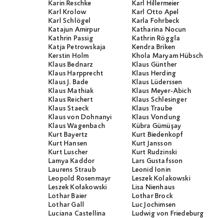
Karin Reschke
Karl Hillermeier
Karl Krolow
Karl Otto Apel
Karl Schlögel
Karla Fohrbeck
Katajun Amirpur
Katharina Nocun
Kathrin Passig
Kathrin Röggla
Katja Petrowskaja
Kendra Briken
Kerstin Holm
Khola Maryam Hübsch
Klaus Bednarz
Klaus Günther
Klaus Harpprecht
Klaus Herding
Klaus J. Bade
Klaus Lüderssen
Klaus Mathiak
Klaus Meyer-Abich
Klaus Reichert
Klaus Schlesinger
Klaus Staeck
Klaus Traube
Klaus von Dohnanyi
Klaus Vondung
Klaus Wagenbach
Kübra Gümüşay
Kurt Bayertz
Kurt Biedenkopf
Kurt Hansen
Kurt Jansson
Kurt Luscher
Kurt Rudzinski
Lamya Kaddor
Lars Gustafsson
Laurens Straub
Leonid Ionin
Leopold Rosenmayr
Leszek Kolakowski
Leszek Kołakowski
Lisa Nienhaus
Lothar Baier
Lothar Brock
Lothar Gall
Luc Jochimsen
Luciana Castellina
Ludwig von Friedeburg