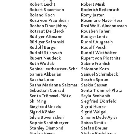
Robert Leicht
Robert Misik
Robert Spaemann
Roderich Reifenrath
Roland Koch
Romy Jaster
Rosa von Praunheim
Rosemarie Nave-Herz
Roshan Dhunjibhoy
Rosi Wolf-Almannasreh
Rotraut De Clerck
Rouzbeh Taheri
Rüdiger Altmann
Rüdiger Lentz
Rüdiger Safranski
Rudolf Augstein
Rudolf Burger
Rudolf Pesch
Rudolf Stichweh
Rudolf Wiethölter
Rupert Neudeck
Rupert von Plottnitz
Ruth Wodak
Sabine Fröhlich
Sabine Leutheusser-Schnarrenberger
Salomon Korn
Samira Akbarian
Samuel Schirmbeck
Sascha Lobo
Sascha Spoun
Sasha Marianna Salzmann
Saskia Sassen
Sebastian Conrad
Senta Trömmel-Plötz
Senta Trömmel-Plötz
Seyla Benhabib
Shi Ming
Siegfried Dörrfeld
Siegfried Unseld
Sigrid Hunke
Sigrid Köhler
Sigrid Weigel
Silvia Bovenschen
Simone Dede Ayivi
Sophie Schönberger
Spiros Simitis
Stanley Diamond
Stefan Breuer
Stefan Heym
Stefan Kadelbach