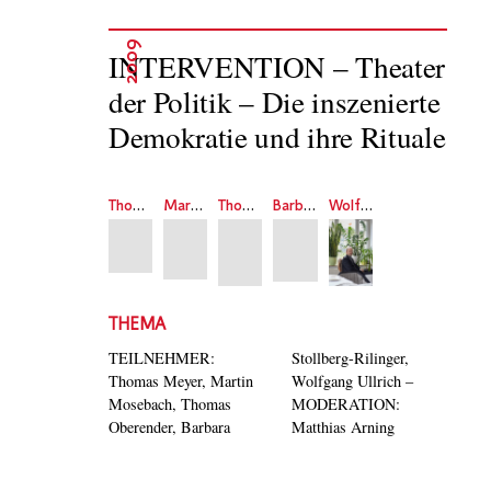
2009
INTERVENTION – Theater
der Politik – Die inszenierte
Demokratie und ihre Rituale
Thomas Meyer
Martin Mosebach
Thomas Oberender
Barbara Stollberg-Rilinger
Wolfgang Ullrich
THEMA
TEILNEHMER:
Stollberg-Rilinger,
Thomas Meyer, Martin
Wolfgang Ullrich –
Mosebach, Thomas
MODERATION:
Oberender, Barbara
Matthias Arning