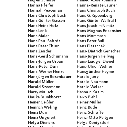
Hagen Schulze
Hamed Abdel-Samad
Hanna Pfeifer
Hanna-Renate Laurien
Hannah Peaceman
Hans Christoph Buch
Hans Christoph Buch
Hans G. Kippenberg
Hans Günter Gassen
Hans Günter Wallraff
Hans Heinz Holz
Hans Joachim Nimitz
Hans Lenk
Hans Magnus Enzensberge
Hans Maier
Hans Mommsen
Hans Paul Bahrdt
Hans Peter Bull
Hans Peter Thurn
Hans Platschek
Hans Zender
Hans-Dietrich Genscher
Hans-Gerd Schumann
Hans-Jürgen Hellwig
Hans-Jürgen Urban
Hans-Liudger Dienel
Hans-Peter Dürr
Hans-Ulrich Wehler
Hans-Werner Henze
Hansgünther Heyme
Hansjürgen Rosenbauer
Harald Jung
Harald Müller
Harald Naumann
Harald Szeemann
Harald Welzer
Harry Mulisch
Hasnain Kazim
Hauke Brunkhorst
Heiko Biehl
Heiner Geißler
Heiner Müller
Heinrich Wefing
Heinz Bude
Heinz Dürr
Heinz Schlaffer
Heinz Ungureit
Heinz-Otto Peitgen
Helga Dierichs
Helga Königsdorf