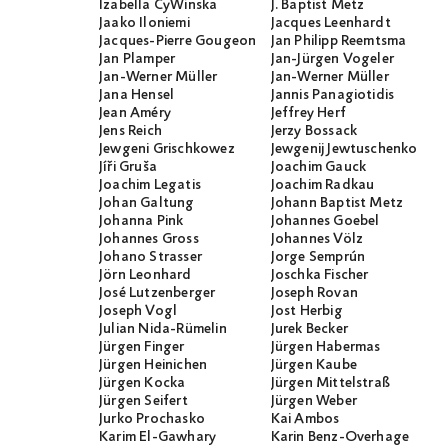
Izabella CyWinska
J. Baptist Metz
Jaako Iloniemi
Jacques Leenhardt
Jacques-Pierre Gougeon
Jan Philipp Reemtsma
Jan Plamper
Jan-Jürgen Vogeler
Jan-Werner Müller
Jan-Werner Müller
Jana Hensel
Jannis Panagiotidis
Jean Améry
Jeffrey Herf
Jens Reich
Jerzy Bossack
Jewgeni Grischkowez
Jewgenij Jewtuschenko
Jíři Gruša
Joachim Gauck
Joachim Legatis
Joachim Radkau
Johan Galtung
Johann Baptist Metz
Johanna Pink
Johannes Goebel
Johannes Gross
Johannes Völz
Johano Strasser
Jorge Semprún
Jörn Leonhard
Joschka Fischer
José Lutzenberger
Joseph Rovan
Joseph Vogl
Jost Herbig
Julian Nida-Rümelin
Jurek Becker
Jürgen Finger
Jürgen Habermas
Jürgen Heinichen
Jürgen Kaube
Jürgen Kocka
Jürgen Mittelstraß
Jürgen Seifert
Jürgen Weber
Jurko Prochasko
Kai Ambos
Karim El-Gawhary
Karin Benz-Overhage