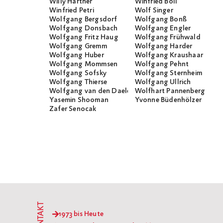
Willy Hartner
Winfried Böll
Winfried Petri
Wolf Singer
Wolfgang Bergsdorf
Wolfgang Bonß
Wolfgang Donsbach
Wolfgang Engler
Wolfgang Fritz Haug
Wolfgang Frühwald
Wolfgang Gremm
Wolfgang Harder
Wolfgang Huber
Wolfgang Kraushaar
Wolfgang Mommsen
Wolfgang Pehnt
Wolfgang Sofsky
Wolfgang Sternheim
Wolfgang Thierse
Wolfgang Ullrich
Wolfgang van den Daele
Wolfhart Pannenberg
Yasemin Shooman
Yvonne Büdenhölzer
Zafer Senocak
KONTAKT
1973 bis Heute