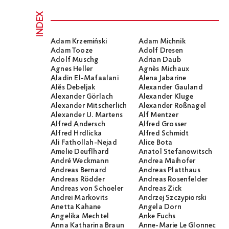
INDEX
Adam Krzemiński
Adam Michnik
Adam Tooze
Adolf Dresen
Adolf Muschg
Adrian Daub
Agnes Heller
Agnès Michaux
Aladin El-Mafaalani
Alena Jabarine
Alĕs Debeljak
Alexander Gauland
Alexander Görlach
Alexander Kluge
Alexander Mitscherlich
Alexander Roßnagel
Alexander U. Martens
Alf Mentzer
Alfred Andersch
Alfred Grosser
Alfred Hrdlicka
Alfred Schmidt
Ali Fathollah-Nejad
Alice Bota
Amelie Deuflhard
Anatol Stefanowitsch
André Weckmann
Andrea Maihofer
Andreas Bernard
Andreas Platthaus
Andreas Rödder
Andreas Rosenfelder
Andreas von Schoeler
Andreas Zick
Andrei Markovits
Andrzej Szczypiorski
Anetta Kahane
Angela Dorn
Angelika Mechtel
Anke Fuchs
Anna Katharina Braun
Anne-Marie Le Glonnec