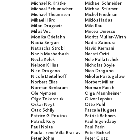
Michael R. Krätke
Michael Schneider
Michael Schumacher
Michael Stürmer
Michael Theunissen
Michel Friedman
Mikael Hård
Miklós Hadas
Milan Dragovic
Milo Rau
Miloš Vec
Mircea Dinescu
Monika Griefahn
Moritz Müller-Wirth
Nadia Sergan
Nadia Zaboura
Natascha Strobl
Navid Kermani
Nazih Musharbash
Necati Öziri
Necla Kelek
Nele Pollatschek
Nelson Killius
Nicholas Boyle
Nico Dragano
Nico Dragano
Nicole Deitelhoff
Nikolai Portugalow
Norbert Elias
Norbert Miller
Norman Birnbaum
Norman Paech
Ole Nymoen
Olga Mannheimer
Olga Tokarczuk
Oliver Lepsius
Oskar Negt
Otto Pöhl
Otto Schily
Pascale Hugues
Patrice G. Poutrus
Patrick Bahners
Patrick Kury
Paul Ingendaay
Paul Nolte
Paul Parin
Paula-Irene Villa Braslavsky
Peter Bichsel
Peter Böhm
Peter Glotz