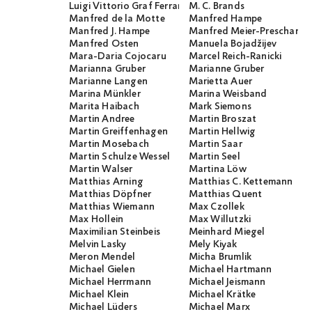
Luigi Vittorio Graf Ferraris
M. C. Brands
Manfred de la Motte
Manfred Hampe
Manfred J. Hampe
Manfred Meier-Preschany
Manfred Osten
Manuela Bojadžijev
Mara-Daria Cojocaru
Marcel Reich-Ranicki
Marianna Gruber
Marianne Gruber
Marianne Langen
Marietta Auer
Marina Münkler
Marina Weisband
Marita Haibach
Mark Siemons
Martin Andree
Martin Broszat
Martin Greiffenhagen
Martin Hellwig
Martin Mosebach
Martin Saar
Martin Schulze Wessel
Martin Seel
Martin Walser
Martina Löw
Matthias Arning
Matthias C. Kettemann
Matthias Döpfner
Matthias Quent
Matthias Wiemann
Max Czollek
Max Hollein
Max Willutzki
Maximilian Steinbeis
Meinhard Miegel
Melvin Lasky
Mely Kiyak
Meron Mendel
Micha Brumlik
Michael Gielen
Michael Hartmann
Michael Herrmann
Michael Jeismann
Michael Klein
Michael Krätke
Michael Lüders
Michael Marx