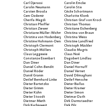
Carl Djerassi
Carolin Emcke
Carolin Neumann
Carolin Stix
Carsten Brosda
Cécile Schortmann
Cem Özdemir
Charlotte Klonk
Cherifa Magdi
Christian Graf von Krocko
Christian Pfeiffer
Christian Thomas
Christian Ziewer
Christiane Eichenberg
Christiane Müller-Wichmann
Christina von Braun
Christina von Hodenberg
Christina Weiss
Christine Hohmann-Dennhardt
Christine Landfried
Christoph Clermont
Christoph Mäckler
Christoph Möllers
Claudio Magris
Claus Leggewie
Claus Noé
Constanze Eisenbart
Dagobert Lindlau
Dan Diner
Dan Diner
Daniel Cohn-Bendit
Daniel Hornuff
Daniel Röder
Daniel Vernet
Daniil Granin
David Dilmaghani
Detlef Bernhard Linke
Detlef Hensche
Dieter Bartetzko
Dieter Biallas
Dieter Grimm
Dieter Kramer
Dieter Kühn
Dieter Simon
Dieter Stoodt
Dietmar Dath
Dietmar Mieth
Dirk Darmstaedter
Dirk Kurbjuweit
Dirk Pilz