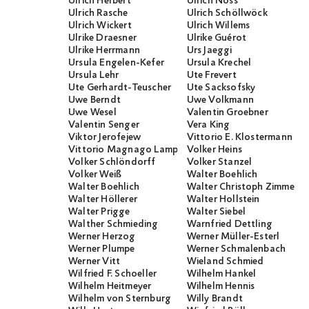
Ulrich Herbert
Ulrich Noss
Ulrich Rasche
Ulrich Schöllwöck
Ulrich Wickert
Ulrich Willems
Ulrike Draesner
Ulrike Guérot
Ulrike Herrmann
Urs Jaeggi
Ursula Engelen-Kefer
Ursula Krechel
Ursula Lehr
Ute Frevert
Ute Gerhardt-Teuscher
Ute Sacksofsky
Uwe Berndt
Uwe Volkmann
Uwe Wesel
Valentin Groebner
Valentin Senger
Vera King
Viktor Jerofejew
Vittorio E. Klostermann
Vittorio Magnago Lampugnani
Volker Heins
Volker Schlöndorff
Volker Stanzel
Volker Weiß
Walter Boehlich
Walter Boehlich
Walter Christoph Zimmerli
Walter Höllerer
Walter Hollstein
Walter Prigge
Walter Siebel
Walther Schmieding
Warnfried Dettling
Werner Herzog
Werner Müller-Esterl
Werner Plumpe
Werner Schmalenbach
Werner Vitt
Wieland Schmied
Wilfried F. Schoeller
Wilhelm Hankel
Wilhelm Heitmeyer
Wilhelm Hennis
Wilhelm von Sternburg
Willy Brandt