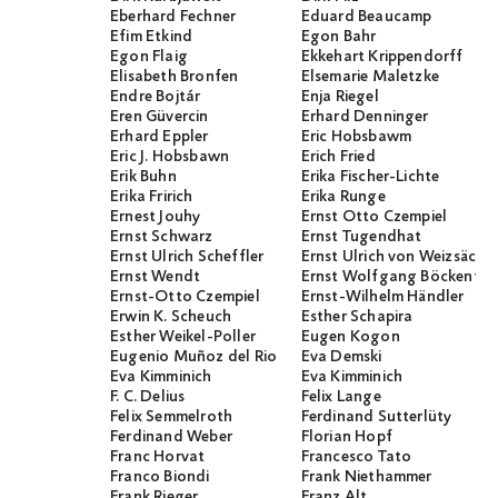
Eberhard Fechner
Eduard Beaucamp
Efim Etkind
Egon Bahr
Egon Flaig
Ekkehart Krippendorff
Elisabeth Bronfen
Elsemarie Maletzke
Endre Bojtár
Enja Riegel
Eren Güvercin
Erhard Denninger
Erhard Eppler
Eric Hobsbawm
Eric J. Hobsbawn
Erich Fried
Erik Buhn
Erika Fischer-Lichte
Erika Fririch
Erika Runge
Ernest Jouhy
Ernst Otto Czempiel
Ernst Schwarz
Ernst Tugendhat
Ernst Ulrich Scheffler
Ernst Ulrich von Weizsäcker
Ernst Wendt
Ernst Wolfgang Böckenför
Ernst-Otto Czempiel
Ernst-Wilhelm Händler
Erwin K. Scheuch
Esther Schapira
Esther Weikel-Poller
Eugen Kogon
Eugenio Muñoz del Rio
Eva Demski
Eva Kimminich
Eva Kimminich
F. C. Delius
Felix Lange
Felix Semmelroth
Ferdinand Sutterlüty
Ferdinand Weber
Florian Hopf
Franc Horvat
Francesco Tato
Franco Biondi
Frank Niethammer
Frank Rieger
Franz Alt