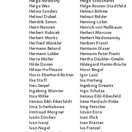
Helga Nowotny
Helga Schuchardt
Helga Wex
Helge Rossen-Stadtfeld
Helma Sanders
Helmut Böhme
Helmut Dubiel
Helmut Ridder
Hendrik Simon
Henning Lobin
Henri Nannen
Henrich von Nußbaum
Herbert Kubicek
Herbert Marcuse
Herbert Moritz
Herbert Nedomansky
Herfried Münkler
Heribert Prantl
Hermann Beland
Hermann Glaser
Hermann Lübbe
Hermann Peter Piwitt
Herta Müller
Hertha Däubler-Gmelin
Hilde Domin
Hildegard Hamm-Brücher
Hilmar Hoffmann
Horst Bingel
Horst-Eberhard Richter
Igor Lasić
Ilse Staff
Ina Hartwig
Ines Geipel
Ingeborg Drewitz
Ingeborg Wurster
Ingo Schulze
Insa Wilke
Irenäus Eibl-Eibesfeld
Irenäus Eibl-Eibesfeldt
Irene Hardach-Pinke
Irina Scherbakowa
Iring Fetscher
Irmtraud Morgner
István Eörsi
Ivailo Ditchev
Ivan Illich
Ivan Ivanji
Ivan Krastev
Ivan Nagel
Ivo Frenzel