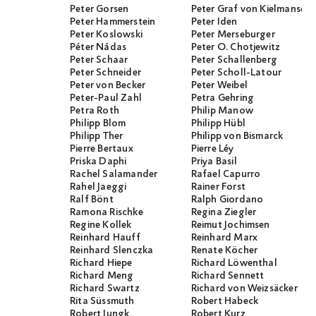
Peter Gorsen
Peter Graf von Kielmanseg
Peter Hammerstein
Peter Iden
Peter Koslowski
Peter Merseburger
Péter Nádas
Peter O. Chotjewitz
Peter Schaar
Peter Schallenberg
Peter Schneider
Peter Scholl-Latour
Peter von Becker
Peter Weibel
Peter-Paul Zahl
Petra Gehring
Petra Roth
Philip Manow
Philipp Blom
Philipp Hübl
Philipp Ther
Philipp von Bismarck
Pierre Bertaux
Pierre Léy
Priska Daphi
Priya Basil
Rachel Salamander
Rafael Capurro
Rahel Jaeggi
Rainer Forst
Ralf Bönt
Ralph Giordano
Ramona Rischke
Regina Ziegler
Regine Kollek
Reimut Jochimsen
Reinhard Hauff
Reinhard Marx
Reinhard Slenczka
Renate Köcher
Richard Hiepe
Richard Löwenthal
Richard Meng
Richard Sennett
Richard Swartz
Richard von Weizsäcker
Rita Süssmuth
Robert Habeck
Robert Jungk
Robert Kurz