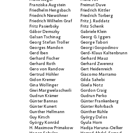
Franziska Augstein
Freimut Duve
Friedhelm Hengsbach
Friedrich Kittler
Friedrich Niewöhner
Friedrich Torberg
Friedrich Wilhelm Graf
Fritz J. Raddatz
Fritz Pasierbsky
Fritz Schenk
Gábor Demszky
Gabriele Klein
Galsan Tschinag
Georg G. Iggers
Georg Stefan Troller
George Tabori
Georges Mandon
Georgi Gospodinov
Gerd Iben
Gerd-Klaus Kaltenbrunner
Gerhard Fischer
Gerhard Mauz
Gerhard Roth
Gerhard Zwerenz
Gero von Randow
Gert Heidenreich
Gertrud Höhler
Giacomo Marramo
Gidon Kremer
Gilda Sahebi
Gina Wollinger
Gisela Notz
Giwi Margwelaschwili
Gordon Craig
Gudrun Krämer
Gudrun Perko
Günter Bannas
Günter Frankenberg
Günter Kunert
Günter Rohrbach
Gunther Hellmann
Günther Rühle
Guy Kirsch
György Dalos
György Konrád
Gyula Horn
H. Maximow Primakow
Hadija Haruna-Oelker