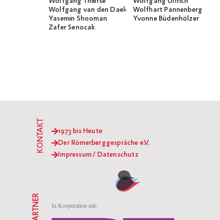
Wolfgang Thierse
Wolfgang Ullrich
Wolfgang van den Daele
Wolfhart Pannenberg
Yasemin Shooman
Yvonne Büdenhölzer
Zafer Senocak
KONTAKT
1973 bis Heute
Der Römerberggespräche e.V.
Impressum / Datenschutz
PARTNER
In Kooperation mit: