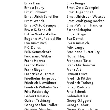
Erika Fririch
Erika Runge
Ernest Jouhy
Ernst Otto Czempiel
Ernst Schwarz
Ernst Tugendhat
Ernst Ulrich Scheffler
Ernst Ulrich von Weizsäcker
Ernst Wendt
Ernst Wolfgang Böckenför
Ernst-Otto Czempiel
Ernst-Wilhelm Händler
Erwin K. Scheuch
Esther Schapira
Esther Weikel-Poller
Eugen Kogon
Eugenio Muñoz del Rio
Eva Demski
Eva Kimminich
Eva Kimminich
F. C. Delius
Felix Lange
Felix Semmelroth
Ferdinand Sutterlüty
Ferdinand Weber
Florian Hopf
Franc Horvat
Francesco Tato
Franco Biondi
Frank Niethammer
Frank Rieger
Franz Alt
Franziska Augstein
Freimut Duve
Friedhelm Hengsbach
Friedrich Kittler
Friedrich Niewöhner
Friedrich Torberg
Friedrich Wilhelm Graf
Fritz J. Raddatz
Fritz Pasierbsky
Fritz Schenk
Gábor Demszky
Gabriele Klein
Galsan Tschinag
Georg G. Iggers
Georg Stefan Troller
George Tabori
Georges Mandon
Georgi Gospodinov