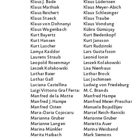
Klaus J. Bade
Klaus Lüderssen
Klaus Mathiak
Klaus Meyer-Abich
Klaus Reichert
Klaus Schlesinger
Klaus Staeck
Klaus Traube
Klaus von Dohnanyi
Klaus Vondung
Klaus Wagenbach
Kübra Gümüşay
Kurt Bayertz
Kurt Biedenkopf
Kurt Hansen
Kurt Jansson
Kurt Luscher
Kurt Rudzinski
Lamya Kaddor
Lars Gustafsson
Laurens Straub
Leonid Ionin
Leopold Rosenmayr
Leszek Kolakowski
Leszek Kołakowski
Lisa Nienhaus
Lothar Baier
Lothar Brock
Lothar Gall
Luc Jochimsen
Luciana Castellina
Ludwig von Friedeburg
Luigi Vittorio Graf Ferraris
M. C. Brands
Manfred de la Motte
Manfred Hampe
Manfred J. Hampe
Manfred Meier-Preschany
Manfred Osten
Manuela Bojadžijev
Mara-Daria Cojocaru
Marcel Reich-Ranicki
Marianna Gruber
Marianne Gruber
Marianne Langen
Marietta Auer
Marina Münkler
Marina Weisband
Marita Haibach
Mark Siemons