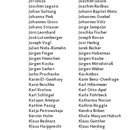
Jíři Gruša
Joachim Gauck
Joachim Legatis
Joachim Radkau
Johan Galtung
Johann Baptist Metz
Johanna Pink
Johannes Goebel
Johannes Gross
Johannes Völz
Johano Strasser
Jorge Semprún
Jörn Leonhard
Joschka Fischer
José Lutzenberger
Joseph Rovan
Joseph Vogl
Jost Herbig
Julian Nida-Rümelin
Jurek Becker
Jürgen Finger
Jürgen Habermas
Jürgen Heinichen
Jürgen Kaube
Jürgen Kocka
Jürgen Mittelstraß
Jürgen Seifert
Jürgen Weber
Jurko Prochasko
Kai Ambos
Karim El-Gawhary
Karin Benz-Overhage
Karin Reschke
Karl Hillermeier
Karl Krolow
Karl Otto Apel
Karl Schlögel
Karla Fohrbeck
Katajun Amirpur
Katharina Nocun
Kathrin Passig
Kathrin Röggla
Katja Petrowskaja
Kendra Briken
Kerstin Holm
Khola Maryam Hübsch
Klaus Bednarz
Klaus Günther
Klaus Harpprecht
Klaus Herding