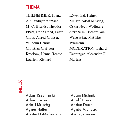
THEMA
TEILNEHMER: Franz
Löwenthal, Heiner
Alt, Rüdiger Altmann,
Müller, Adolf Muschg,
M. C. Brands, Theodor
Oskar Negt, Wolfgang
Ebert, Erich Fried, Peter
Sternheim, Richard von
Glotz, Alfred Grosser,
Weizsäcker, Matthias
Wilhelm Hennis,
Wiemann –
Christian Graf von
MODERATION: Erhard
Krockow, Hanna-Renate
Denninger, Alexander U.
Laurien, Richard
Martens
INDEX
Adam Krzemiński
Adam Michnik
Adam Tooze
Adolf Dresen
Adolf Muschg
Adrian Daub
Agnes Heller
Agnès Michaux
Aladin El-Mafaalani
Alena Jabarine