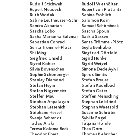
Rudolf Stichweh
Rudolf Wiethölter
Rupert Neudeck
Rupert von Plottnitz
Ruth Wodak
Sabine Fröhlich
Sabine Leutheusser-Schnarrenberger
Salomon Korn
Samira Akbarian
Samuel Schirmbeck
Sascha Lobo
Sascha Spoun
Sasha Marianna Salzmann
Saskia Sassen
Sebastian Conrad
Senta Trömmel-Plötz
Senta Trömmel-Plötz
Seyla Benhabib
Shi Ming
Siegfried Dörrfeld
Siegfried Unseld
Sigrid Hunke
Sigrid Köhler
Sigrid Weigel
Silvia Bovenschen
Simone Dede Ayivi
Sophie Schönberger
Spiros Simitis
Stanley Diamond
Stefan Breuer
Stefan Heym
Stefan Kadelbach
Stefan Niggemeier
Stefan Oeter
Steffen Mau
Steffen Mensching
Stephan Anpalagan
Stephan Leibfried
Stephan Lessenich
Stephan Waetzold
Stéphane Hessel
Susanne Schröter
Svenja Behrendt
Sybille Engel
Tadao Araki
Tatjana Hörnle
Teresa Koloma Beck
Thea Dorn
Theodor Ebert
Thomas Biebricher