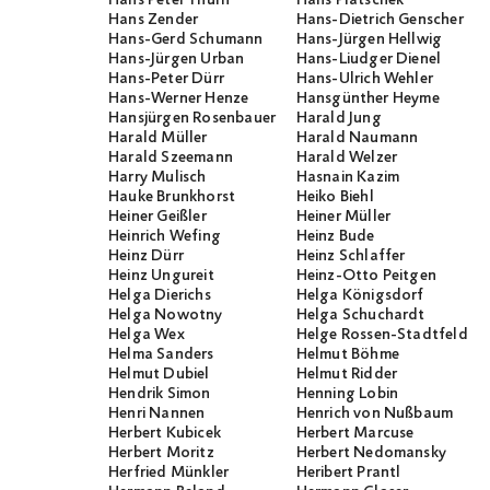
Hans Zender
Hans-Dietrich Genscher
Hans-Gerd Schumann
Hans-Jürgen Hellwig
Hans-Jürgen Urban
Hans-Liudger Dienel
Hans-Peter Dürr
Hans-Ulrich Wehler
Hans-Werner Henze
Hansgünther Heyme
Hansjürgen Rosenbauer
Harald Jung
Harald Müller
Harald Naumann
Harald Szeemann
Harald Welzer
Harry Mulisch
Hasnain Kazim
Hauke Brunkhorst
Heiko Biehl
Heiner Geißler
Heiner Müller
Heinrich Wefing
Heinz Bude
Heinz Dürr
Heinz Schlaffer
Heinz Ungureit
Heinz-Otto Peitgen
Helga Dierichs
Helga Königsdorf
Helga Nowotny
Helga Schuchardt
Helga Wex
Helge Rossen-Stadtfeld
Helma Sanders
Helmut Böhme
Helmut Dubiel
Helmut Ridder
Hendrik Simon
Henning Lobin
Henri Nannen
Henrich von Nußbaum
Herbert Kubicek
Herbert Marcuse
Herbert Moritz
Herbert Nedomansky
Herfried Münkler
Heribert Prantl