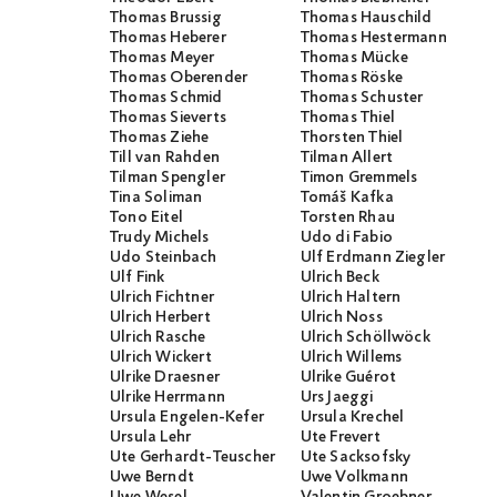
Thomas Brussig
Thomas Hauschild
Thomas Heberer
Thomas Hestermann
Thomas Meyer
Thomas Mücke
Thomas Oberender
Thomas Röske
Thomas Schmid
Thomas Schuster
Thomas Sieverts
Thomas Thiel
Thomas Ziehe
Thorsten Thiel
Till van Rahden
Tilman Allert
Tilman Spengler
Timon Gremmels
Tina Soliman
Tomáš Kafka
Tono Eitel
Torsten Rhau
Trudy Michels
Udo di Fabio
Udo Steinbach
Ulf Erdmann Ziegler
Ulf Fink
Ulrich Beck
Ulrich Fichtner
Ulrich Haltern
Ulrich Herbert
Ulrich Noss
Ulrich Rasche
Ulrich Schöllwöck
Ulrich Wickert
Ulrich Willems
Ulrike Draesner
Ulrike Guérot
Ulrike Herrmann
Urs Jaeggi
Ursula Engelen-Kefer
Ursula Krechel
Ursula Lehr
Ute Frevert
Ute Gerhardt-Teuscher
Ute Sacksofsky
Uwe Berndt
Uwe Volkmann
Uwe Wesel
Valentin Groebner