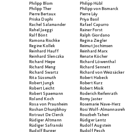
Philipp Blom
Philipp Hübl
Philipp Ther
Philipp von Bismarck
Pierre Bertaux
Pierre Léy
Priska Daphi
Priya Basil
Rachel Salamander
Rafael Capurro
Rahel Jaeggi
Rainer Forst
Ralf Bönt
Ralph Giordano
Ramona Rischke
Regina Ziegler
Regine Kollek
Reimut Jochimsen
Reinhard Hauff
Reinhard Marx
Reinhard Slenczka
Renate Köcher
Richard Hiepe
Richard Löwenthal
Richard Meng
Richard Sennett
Richard Swartz
Richard von Weizsäcker
Rita Süssmuth
Robert Habeck
Robert Jungk
Robert Kurz
Robert Leicht
Robert Misik
Robert Spaemann
Roderich Reifenrath
Roland Koch
Romy Jaster
Rosa von Praunheim
Rosemarie Nave-Herz
Roshan Dhunjibhoy
Rosi Wolf-Almannasreh
Rotraut De Clerck
Rouzbeh Taheri
Rüdiger Altmann
Rüdiger Lentz
Rüdiger Safranski
Rudolf Augstein
Rudolf Burger
Rudolf Pesch