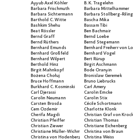
Ayyub Axel Köhler
B. K. Tragelehn
Barbara Frischmuth
Barbara Mittelhammer
Barbara Sichtermann
Barbara Stollberg-Rilinger
Barthold C. Witte
Bascha Mika
Bashkim Shehu
Bassam Tibi
Beat Rössler
Ben Bachmair
Bernd Graff
Bernd Loebe
Bernd Rüthers
Bernd Stegemann
Bernhard Emunds
Bernhard Freiherr von Loef
Bernhard Großfeld
Bernhard Vogel
Bernhard Wilpert
Bert Rürup
Berthold Hinz
Birgit Aschmann
Birgit Mahnkopf
Bode Oranyin
Bożena Chołuj
Bronislaw Geremek
Bruce Hoffmann
Bruno Liebrucks
Burkhard C. Kosminski
Carl Amery
Carl Djerassi
Carolin Emcke
Carolin Neumann
Carolin Stix
Carsten Brosda
Cécile Schortmann
Cem Özdemir
Charlotte Klonk
Cherifa Magdi
Christian Graf von Krocko
Christian Pfeiffer
Christian Thomas
Christian Ziewer
Christiane Eichenberg
Christiane Müller-Wichmann
Christina von Braun
Christina von Hodenberg
Christina Weiss