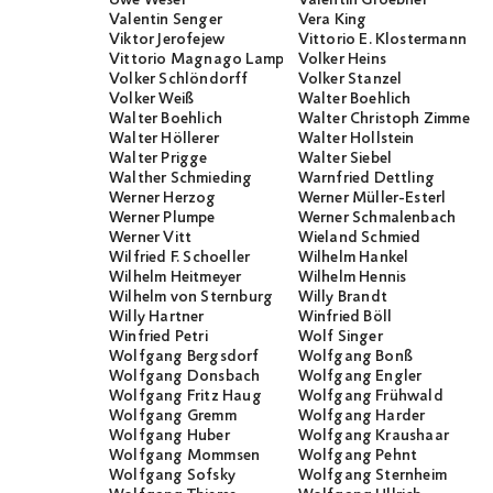
Valentin Senger
Vera King
Viktor Jerofejew
Vittorio E. Klostermann
Vittorio Magnago Lampugnani
Volker Heins
Volker Schlöndorff
Volker Stanzel
Volker Weiß
Walter Boehlich
Walter Boehlich
Walter Christoph Zimmerli
Walter Höllerer
Walter Hollstein
Walter Prigge
Walter Siebel
Walther Schmieding
Warnfried Dettling
Werner Herzog
Werner Müller-Esterl
Werner Plumpe
Werner Schmalenbach
Werner Vitt
Wieland Schmied
Wilfried F. Schoeller
Wilhelm Hankel
Wilhelm Heitmeyer
Wilhelm Hennis
Wilhelm von Sternburg
Willy Brandt
Willy Hartner
Winfried Böll
Winfried Petri
Wolf Singer
Wolfgang Bergsdorf
Wolfgang Bonß
Wolfgang Donsbach
Wolfgang Engler
Wolfgang Fritz Haug
Wolfgang Frühwald
Wolfgang Gremm
Wolfgang Harder
Wolfgang Huber
Wolfgang Kraushaar
Wolfgang Mommsen
Wolfgang Pehnt
Wolfgang Sofsky
Wolfgang Sternheim