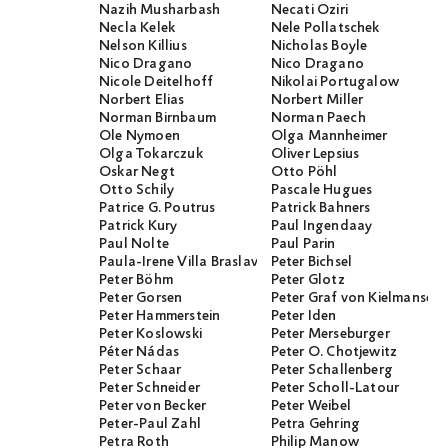
Nazih Musharbash
Necati Öziri
Necla Kelek
Nele Pollatschek
Nelson Killius
Nicholas Boyle
Nico Dragano
Nico Dragano
Nicole Deitelhoff
Nikolai Portugalow
Norbert Elias
Norbert Miller
Norman Birnbaum
Norman Paech
Ole Nymoen
Olga Mannheimer
Olga Tokarczuk
Oliver Lepsius
Oskar Negt
Otto Pöhl
Otto Schily
Pascale Hugues
Patrice G. Poutrus
Patrick Bahners
Patrick Kury
Paul Ingendaay
Paul Nolte
Paul Parin
Paula-Irene Villa Braslavsky
Peter Bichsel
Peter Böhm
Peter Glotz
Peter Gorsen
Peter Graf von Kielmanseg
Peter Hammerstein
Peter Iden
Peter Koslowski
Peter Merseburger
Péter Nádas
Peter O. Chotjewitz
Peter Schaar
Peter Schallenberg
Peter Schneider
Peter Scholl-Latour
Peter von Becker
Peter Weibel
Peter-Paul Zahl
Petra Gehring
Petra Roth
Philip Manow