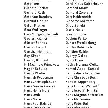
Gerd Iben
Gerd-Klaus Kaltenbrunner
Gerhard Fischer
Gerhard Mauz
Gerhard Roth
Gerhard Zwerenz
Gero von Randow
Gert Heidenreich
Gertrud Höhler
Giacomo Marramo
Gidon Kremer
Gilda Sahebi
Gina Wollinger
Gisela Notz
Giwi Margwelaschwili
Gordon Craig
Gudrun Krämer
Gudrun Perko
Günter Bannas
Günter Frankenberg
Günter Kunert
Günter Rohrbach
Gunther Hellmann
Günther Rühle
Guy Kirsch
György Dalos
György Konrád
Gyula Horn
H. Maximow Primakow
Hadija Haruna-Oelker
Hagen Schulze
Hamed Abdel-Samad
Hanna Pfeifer
Hanna-Renate Laurien
Hannah Peaceman
Hans Christoph Buch
Hans Christoph Buch
Hans G. Kippenberg
Hans Günter Gassen
Hans Günter Wallraff
Hans Heinz Holz
Hans Joachim Nimitz
Hans Lenk
Hans Magnus Enzensberge
Hans Maier
Hans Mommsen
Hans Paul Bahrdt
Hans Peter Bull
Hans Peter Thurn
Hans Platschek