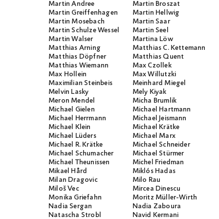
Martin Andree
Martin Broszat
Martin Greiffenhagen
Martin Hellwig
Martin Mosebach
Martin Saar
Martin Schulze Wessel
Martin Seel
Martin Walser
Martina Löw
Matthias Arning
Matthias C. Kettemann
Matthias Döpfner
Matthias Quent
Matthias Wiemann
Max Czollek
Max Hollein
Max Willutzki
Maximilian Steinbeis
Meinhard Miegel
Melvin Lasky
Mely Kiyak
Meron Mendel
Micha Brumlik
Michael Gielen
Michael Hartmann
Michael Herrmann
Michael Jeismann
Michael Klein
Michael Krätke
Michael Lüders
Michael Marx
Michael R. Krätke
Michael Schneider
Michael Schumacher
Michael Stürmer
Michael Theunissen
Michel Friedman
Mikael Hård
Miklós Hadas
Milan Dragovic
Milo Rau
Miloš Vec
Mircea Dinescu
Monika Griefahn
Moritz Müller-Wirth
Nadia Sergan
Nadia Zaboura
Natascha Strobl
Navid Kermani