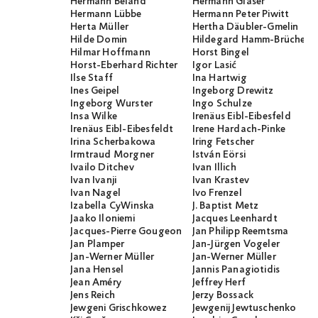
Hermann Beland
Hermann Glaser
Hermann Lübbe
Hermann Peter Piwitt
Herta Müller
Hertha Däubler-Gmelin
Hilde Domin
Hildegard Hamm-Brücher
Hilmar Hoffmann
Horst Bingel
Horst-Eberhard Richter
Igor Lasić
Ilse Staff
Ina Hartwig
Ines Geipel
Ingeborg Drewitz
Ingeborg Wurster
Ingo Schulze
Insa Wilke
Irenäus Eibl-Eibesfeld
Irenäus Eibl-Eibesfeldt
Irene Hardach-Pinke
Irina Scherbakowa
Iring Fetscher
Irmtraud Morgner
István Eörsi
Ivailo Ditchev
Ivan Illich
Ivan Ivanji
Ivan Krastev
Ivan Nagel
Ivo Frenzel
Izabella CyWinska
J. Baptist Metz
Jaako Iloniemi
Jacques Leenhardt
Jacques-Pierre Gougeon
Jan Philipp Reemtsma
Jan Plamper
Jan-Jürgen Vogeler
Jan-Werner Müller
Jan-Werner Müller
Jana Hensel
Jannis Panagiotidis
Jean Améry
Jeffrey Herf
Jens Reich
Jerzy Bossack
Jewgeni Grischkowez
Jewgenij Jewtuschenko