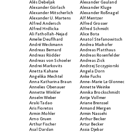
Alĕs Debeljak
Alexander Gauland
Alexander Görlach
Alexander Kluge
Alexander Mitscherlich
Alexander Roßnagel
Alexander U. Martens
Alf Mentzer
Alfred Andersch
Alfred Grosser
Alfred Hrdlicka
Alfred Schmidt
Ali Fathollah-Nejad
Alice Bota
Amelie Deuflhard
Anatol Stefanowitsch
André Weckmann
Andrea Maihofer
Andreas Bernard
Andreas Platthaus
Andreas Rödder
Andreas Rosenfelder
Andreas von Schoeler
Andreas Zick
Andrei Markovits
Andrzej Szczypiorski
Anetta Kahane
Angela Dorn
Angelika Mechtel
Anke Fuchs
Anna Katharina Braun
Anne-Marie Le Glonnec
Annelies Obenauer
Annette Weinke
Annette Winkler
Annika Brockschmidt
Anselm Weber
Antje Vollmer
Araki Tadao
Ariane Brenssel
Aris Fioretos
Armand Mergen
Armin Mohler
Armin Nassehi
Arno Gruen
Arthur Becker
Arthur Fischer
Artur Becker
Asal Dardan
Assia Djebar