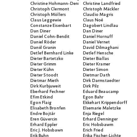
Christine Hohmann-Dennhardt
Christine Landfried
Christoph Clermont
Christoph Mäckler
Christoph Möllers
Claudio Magris
Claus Leggewie
Claus Noé
Constanze Eisenbart
Dagobert Lindlau
Dan Diner
Dan Diner
Daniel Cohn-Bendit
Daniel Hornuff
Daniel Röder
Daniel Vernet
Daniil Granin
David Dilmaghani
Detlef Bernhard Linke
Detlef Hensche
Dieter Bartetzko
Dieter Biallas
Dieter Grimm
Dieter Kramer
Dieter Kühn
Dieter Simon
Dieter Stoodt
Dietmar Dath
Dietmar Mieth
Dirk Darmstaedter
Dirk Kurbjuweit
Dirk Pilz
Eberhard Fechner
Eduard Beaucamp
Efim Etkind
Egon Bahr
Egon Flaig
Ekkehart Krippendorff
Elisabeth Bronfen
Elsemarie Maletzke
Endre Bojtár
Enja Riegel
Eren Güvercin
Erhard Denninger
Erhard Eppler
Eric Hobsbawm
Eric J. Hobsbawn
Erich Fried
Erik Buhn
Erika Fischer-Lichte