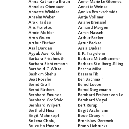
Anna Katharina Braun
Anne-Marie Le Glonnec
Annelies Obenauer
Annette Weinke
Annette Winkler
Annika Brockschmidt
Anselm Weber
Antje Vollmer
Araki Tadao
Ariane Brenssel
Aris Fioretos
Armand Mergen
Armin Mohler
Armin Nassehi
Arno Gruen
Arthur Becker
Arthur Fischer
Artur Becker
Asal Dardan
Assia Djebar
Ayyub Axel Köhler
B. K. Tragelehn
Barbara Frischmuth
Barbara Mittelhammer
Barbara Sichtermann
Barbara Stollberg-Rilinger
Barthold C. Witte
Bascha Mika
Bashkim Shehu
Bassam Tibi
Beat Rössler
Ben Bachmair
Bernd Graff
Bernd Loebe
Bernd Rüthers
Bernd Stegemann
Bernhard Emunds
Bernhard Freiherr von Loef
Bernhard Großfeld
Bernhard Vogel
Bernhard Wilpert
Bert Rürup
Berthold Hinz
Birgit Aschmann
Birgit Mahnkopf
Bode Oranyin
Bożena Chołuj
Bronislaw Geremek
Bruce Hoffmann
Bruno Liebrucks