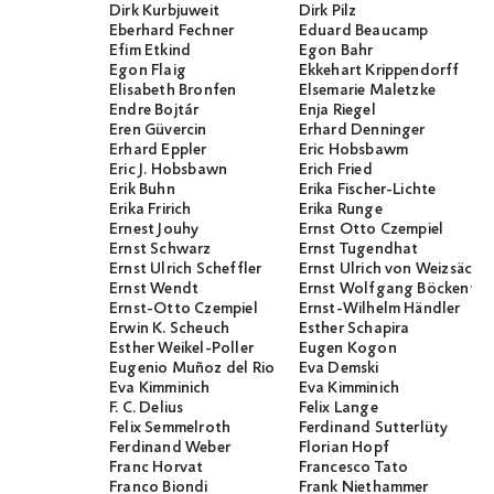
Dirk Kurbjuweit
Dirk Pilz
Eberhard Fechner
Eduard Beaucamp
Efim Etkind
Egon Bahr
Egon Flaig
Ekkehart Krippendorff
Elisabeth Bronfen
Elsemarie Maletzke
Endre Bojtár
Enja Riegel
Eren Güvercin
Erhard Denninger
Erhard Eppler
Eric Hobsbawm
Eric J. Hobsbawn
Erich Fried
Erik Buhn
Erika Fischer-Lichte
Erika Fririch
Erika Runge
Ernest Jouhy
Ernst Otto Czempiel
Ernst Schwarz
Ernst Tugendhat
Ernst Ulrich Scheffler
Ernst Ulrich von Weizsäcker
Ernst Wendt
Ernst Wolfgang Böckenför
Ernst-Otto Czempiel
Ernst-Wilhelm Händler
Erwin K. Scheuch
Esther Schapira
Esther Weikel-Poller
Eugen Kogon
Eugenio Muñoz del Rio
Eva Demski
Eva Kimminich
Eva Kimminich
F. C. Delius
Felix Lange
Felix Semmelroth
Ferdinand Sutterlüty
Ferdinand Weber
Florian Hopf
Franc Horvat
Francesco Tato
Franco Biondi
Frank Niethammer