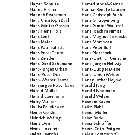
Hagen Schulze
Hamed Abdel-Samad
Hanna Pfeifer
Hanna-Renate Laurien
Hannah Peaceman
Hans Christoph Buch
Hans Christoph Buch
Hans G. Kippenberg
Hans Günter Gassen
Hans Günter Wallraff
Hans Heinz Holz
Hans Joachim Nimitz
Hans Lenk
Hans Magnus Enzensberge
Hans Maier
Hans Mommsen
Hans Paul Bahrdt
Hans Peter Bull
Hans Peter Thurn
Hans Platschek
Hans Zender
Hans-Dietrich Genscher
Hans-Gerd Schumann
Hans-Jürgen Hellwig
Hans-Jürgen Urban
Hans-Liudger Dienel
Hans-Peter Dürr
Hans-Ulrich Wehler
Hans-Werner Henze
Hansgünther Heyme
Hansjürgen Rosenbauer
Harald Jung
Harald Müller
Harald Naumann
Harald Szeemann
Harald Welzer
Harry Mulisch
Hasnain Kazim
Hauke Brunkhorst
Heiko Biehl
Heiner Geißler
Heiner Müller
Heinrich Wefing
Heinz Bude
Heinz Dürr
Heinz Schlaffer
Heinz Ungureit
Heinz-Otto Peitgen
Helga Dierichs
Helga Königsdorf