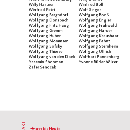
Willy Hartner
Winfried Böll
Winfried Petri
Wolf Singer
Wolfgang Bergsdorf
Wolfgang Bonß
Wolfgang Donsbach
Wolfgang Engler
Wolfgang Fritz Haug
Wolfgang Frühwald
Wolfgang Gremm
Wolfgang Harder
Wolfgang Huber
Wolfgang Kraushaar
Wolfgang Mommsen
Wolfgang Pehnt
Wolfgang Sofsky
Wolfgang Sternheim
Wolfgang Thierse
Wolfgang Ullrich
Wolfgang van den Daele
Wolfhart Pannenberg
Yasemin Shooman
Yvonne Büdenhölzer
Zafer Senocak
1973 bis Heute