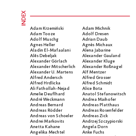
INDEX
Adam Krzemiński
Adam Michnik
Adam Tooze
Adolf Dresen
Adolf Muschg
Adrian Daub
Agnes Heller
Agnès Michaux
Aladin El-Mafaalani
Alena Jabarine
Alĕs Debeljak
Alexander Gauland
Alexander Görlach
Alexander Kluge
Alexander Mitscherlich
Alexander Roßnagel
Alexander U. Martens
Alf Mentzer
Alfred Andersch
Alfred Grosser
Alfred Hrdlicka
Alfred Schmidt
Ali Fathollah-Nejad
Alice Bota
Amelie Deuflhard
Anatol Stefanowitsch
André Weckmann
Andrea Maihofer
Andreas Bernard
Andreas Platthaus
Andreas Rödder
Andreas Rosenfelder
Andreas von Schoeler
Andreas Zick
Andrei Markovits
Andrzej Szczypiorski
Anetta Kahane
Angela Dorn
Angelika Mechtel
Anke Fuchs