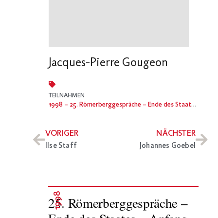
Jacques-Pierre Gougeon
TEILNAHMEN
1998
– 25. Römerberggespräche – Ende des Staates – Anfang der Bürgergesellschaft? Die Zukunft der sozialen Demokratie
VORIGER
NÄCHSTER
Ilse Staff
Johannes Goebel
1998
25. Römerberggespräche –