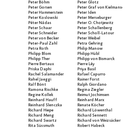
Peter Böhm
Peter Glotz
Peter Gorsen
Peter Graf von Kielmanseg
Peter Hammerstein
Peter Iden
Peter Koslowski
Peter Merseburger
Péter Nádas
Peter O. Chotjewitz
Peter Schaar
Peter Schallenberg
Peter Schneider
Peter Scholl-Latour
Peter von Becker
Peter Weibel
Peter-Paul Zahl
Petra Gehring
Petra Roth
Philip Manow
Philipp Blom
Philipp Hübl
Philipp Ther
Philipp von Bismarck
Pierre Bertaux
Pierre Léy
Priska Daphi
Priya Basil
Rachel Salamander
Rafael Capurro
Rahel Jaeggi
Rainer Forst
Ralf Bönt
Ralph Giordano
Ramona Rischke
Regina Ziegler
Regine Kollek
Reimut Jochimsen
Reinhard Hauff
Reinhard Marx
Reinhard Slenczka
Renate Köcher
Richard Hiepe
Richard Löwenthal
Richard Meng
Richard Sennett
Richard Swartz
Richard von Weizsäcker
Rita Süssmuth
Robert Habeck