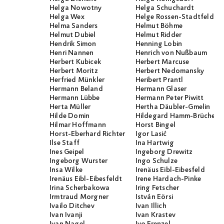
Helga Nowotny
Helga Schuchardt
Helga Wex
Helge Rossen-Stadtfeld
Helma Sanders
Helmut Böhme
Helmut Dubiel
Helmut Ridder
Hendrik Simon
Henning Lobin
Henri Nannen
Henrich von Nußbaum
Herbert Kubicek
Herbert Marcuse
Herbert Moritz
Herbert Nedomansky
Herfried Münkler
Heribert Prantl
Hermann Beland
Hermann Glaser
Hermann Lübbe
Hermann Peter Piwitt
Herta Müller
Hertha Däubler-Gmelin
Hilde Domin
Hildegard Hamm-Brücher
Hilmar Hoffmann
Horst Bingel
Horst-Eberhard Richter
Igor Lasić
Ilse Staff
Ina Hartwig
Ines Geipel
Ingeborg Drewitz
Ingeborg Wurster
Ingo Schulze
Insa Wilke
Irenäus Eibl-Eibesfeld
Irenäus Eibl-Eibesfeldt
Irene Hardach-Pinke
Irina Scherbakowa
Iring Fetscher
Irmtraud Morgner
István Eörsi
Ivailo Ditchev
Ivan Illich
Ivan Ivanji
Ivan Krastev