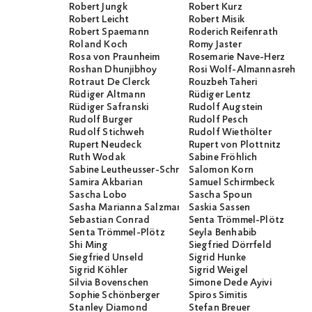
Robert Jungk
Robert Kurz
Robert Leicht
Robert Misik
Robert Spaemann
Roderich Reifenrath
Roland Koch
Romy Jaster
Rosa von Praunheim
Rosemarie Nave-Herz
Roshan Dhunjibhoy
Rosi Wolf-Almannasreh
Rotraut De Clerck
Rouzbeh Taheri
Rüdiger Altmann
Rüdiger Lentz
Rüdiger Safranski
Rudolf Augstein
Rudolf Burger
Rudolf Pesch
Rudolf Stichweh
Rudolf Wiethölter
Rupert Neudeck
Rupert von Plottnitz
Ruth Wodak
Sabine Fröhlich
Sabine Leutheusser-Schnarrenberger
Salomon Korn
Samira Akbarian
Samuel Schirmbeck
Sascha Lobo
Sascha Spoun
Sasha Marianna Salzmann
Saskia Sassen
Sebastian Conrad
Senta Trömmel-Plötz
Senta Trömmel-Plötz
Seyla Benhabib
Shi Ming
Siegfried Dörrfeld
Siegfried Unseld
Sigrid Hunke
Sigrid Köhler
Sigrid Weigel
Silvia Bovenschen
Simone Dede Ayivi
Sophie Schönberger
Spiros Simitis
Stanley Diamond
Stefan Breuer