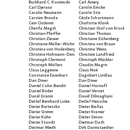
Burkhard C. Kosminski
Carl Amery
Carl Djerassi
Carolin Emcke
Carolin Neumann
Carolin Stix
Carsten Brosda
Cécile Schortmann
Cem Özdemir
Charlotte Klonk
Cherifa Magdi
Christian Graf von Krocko
Christian Pfeiffer
Christian Thomas
Christian Ziewer
Christiane Eichenberg
Christiane Müller-Wichmann
Christina von Braun
Christina von Hodenberg
Christina Weiss
Christine Hohmann-Dennhardt
Christine Landfried
Christoph Clermont
Christoph Mäckler
Christoph Möllers
Claudio Magris
Claus Leggewie
Claus Noé
Constanze Eisenbart
Dagobert Lindlau
Dan Diner
Dan Diner
Daniel Cohn-Bendit
Daniel Hornuff
Daniel Röder
Daniel Vernet
Daniil Granin
David Dilmaghani
Detlef Bernhard Linke
Detlef Hensche
Dieter Bartetzko
Dieter Biallas
Dieter Grimm
Dieter Kramer
Dieter Kühn
Dieter Simon
Dieter Stoodt
Dietmar Dath
Dietmar Mieth
Dirk Darmstaedter