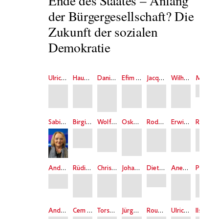
Ende des Staates – Anfang
der Bürgergesellschaft? Die
Zukunft der sozialen
Demokratie
Ulrich Beck
Hauke Brunkhorst
Daniel Cohn-Bendit
Efim Etkind
Jacques-Pierre Gougeon
Wilhelm Hankel
Michael Krätke
Sabine Leutheusser-Schnarrenberger
Birgit Mahnkopf
Wolfgang Mommsen
Oskar Negt
Roderich Reifenrath
Erwin K. Scheuch
Richard Sennett
Andrzej Szczypiorski
Rüdiger Altmann
Christoph Clermont
Johannes Goebel
Dieter Grimm
Anetta Kahane
Pierre Léy
Andrea Maihofer
Cem Özdemir
Torsten Rhau
Jürgen Seifert
Rouzbeh Taheri
Ulrich Willems
Ilse Staff