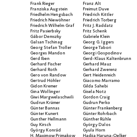
Frank Rieger
Franz Alt
Franziska Augstein
Freimut Duve
Friedhelm Hengsbach
Friedrich Kittler
Friedrich Niewöhner
Friedrich Torberg
Friedrich Wilhelm Graf
Fritz J. Raddatz
Fritz Pasierbsky
Fritz Schenk
Gábor Demszky
Gabriele Klein
Galsan Tschinag
Georg G. Iggers
Georg Stefan Troller
George Tabori
Georges Mandon
Georgi Gospodinov
Gerd Iben
Gerd-Klaus Kaltenbrunner
Gerhard Fischer
Gerhard Mauz
Gerhard Roth
Gerhard Zwerenz
Gero von Randow
Gert Heidenreich
Gertrud Höhler
Giacomo Marramo
Gidon Kremer
Gilda Sahebi
Gina Wollinger
Gisela Notz
Giwi Margwelaschwili
Gordon Craig
Gudrun Krämer
Gudrun Perko
Günter Bannas
Günter Frankenberg
Günter Kunert
Günter Rohrbach
Gunther Hellmann
Günther Rühle
Guy Kirsch
György Dalos
György Konrád
Gyula Horn
H. Maximow Primakow
Hadija Haruna-Oelker