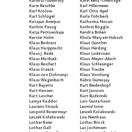
Karim El-Gawhary
Karin Benz-Overhage
Karin Reschke
Karl Hillermeier
Karl Krolow
Karl Otto Apel
Karl Schlögel
Karla Fohrbeck
Katajun Amirpur
Katharina Nocun
Kathrin Passig
Kathrin Röggla
Katja Petrowskaja
Kendra Briken
Kerstin Holm
Khola Maryam Hübsch
Klaus Bednarz
Klaus Günther
Klaus Harpprecht
Klaus Herding
Klaus J. Bade
Klaus Lüderssen
Klaus Mathiak
Klaus Meyer-Abich
Klaus Reichert
Klaus Schlesinger
Klaus Staeck
Klaus Traube
Klaus von Dohnanyi
Klaus Vondung
Klaus Wagenbach
Kübra Gümüşay
Kurt Bayertz
Kurt Biedenkopf
Kurt Hansen
Kurt Jansson
Kurt Luscher
Kurt Rudzinski
Lamya Kaddor
Lars Gustafsson
Laurens Straub
Leonid Ionin
Leopold Rosenmayr
Leszek Kolakowski
Leszek Kołakowski
Lisa Nienhaus
Lothar Baier
Lothar Brock
Lothar Gall
Luc Jochimsen