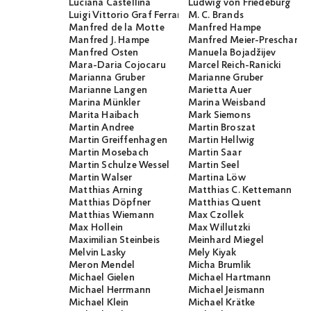
Luciana Castellina
Ludwig von Friedeburg
Luigi Vittorio Graf Ferraris
M. C. Brands
Manfred de la Motte
Manfred Hampe
Manfred J. Hampe
Manfred Meier-Preschany
Manfred Osten
Manuela Bojadžijev
Mara-Daria Cojocaru
Marcel Reich-Ranicki
Marianna Gruber
Marianne Gruber
Marianne Langen
Marietta Auer
Marina Münkler
Marina Weisband
Marita Haibach
Mark Siemons
Martin Andree
Martin Broszat
Martin Greiffenhagen
Martin Hellwig
Martin Mosebach
Martin Saar
Martin Schulze Wessel
Martin Seel
Martin Walser
Martina Löw
Matthias Arning
Matthias C. Kettemann
Matthias Döpfner
Matthias Quent
Matthias Wiemann
Max Czollek
Max Hollein
Max Willutzki
Maximilian Steinbeis
Meinhard Miegel
Melvin Lasky
Mely Kiyak
Meron Mendel
Micha Brumlik
Michael Gielen
Michael Hartmann
Michael Herrmann
Michael Jeismann
Michael Klein
Michael Krätke