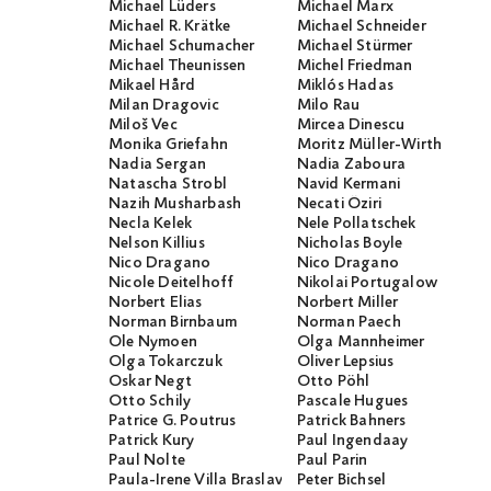
Michael Lüders
Michael Marx
Michael R. Krätke
Michael Schneider
Michael Schumacher
Michael Stürmer
Michael Theunissen
Michel Friedman
Mikael Hård
Miklós Hadas
Milan Dragovic
Milo Rau
Miloš Vec
Mircea Dinescu
Monika Griefahn
Moritz Müller-Wirth
Nadia Sergan
Nadia Zaboura
Natascha Strobl
Navid Kermani
Nazih Musharbash
Necati Öziri
Necla Kelek
Nele Pollatschek
Nelson Killius
Nicholas Boyle
Nico Dragano
Nico Dragano
Nicole Deitelhoff
Nikolai Portugalow
Norbert Elias
Norbert Miller
Norman Birnbaum
Norman Paech
Ole Nymoen
Olga Mannheimer
Olga Tokarczuk
Oliver Lepsius
Oskar Negt
Otto Pöhl
Otto Schily
Pascale Hugues
Patrice G. Poutrus
Patrick Bahners
Patrick Kury
Paul Ingendaay
Paul Nolte
Paul Parin
Paula-Irene Villa Braslavsky
Peter Bichsel