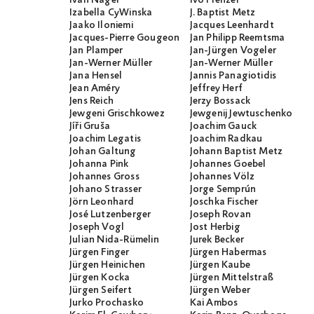
Ivan Nagel
Ivo Frenzel
Izabella CyWinska
J. Baptist Metz
Jaako Iloniemi
Jacques Leenhardt
Jacques-Pierre Gougeon
Jan Philipp Reemtsma
Jan Plamper
Jan-Jürgen Vogeler
Jan-Werner Müller
Jan-Werner Müller
Jana Hensel
Jannis Panagiotidis
Jean Améry
Jeffrey Herf
Jens Reich
Jerzy Bossack
Jewgeni Grischkowez
Jewgenij Jewtuschenko
Jíři Gruša
Joachim Gauck
Joachim Legatis
Joachim Radkau
Johan Galtung
Johann Baptist Metz
Johanna Pink
Johannes Goebel
Johannes Gross
Johannes Völz
Johano Strasser
Jorge Semprún
Jörn Leonhard
Joschka Fischer
José Lutzenberger
Joseph Rovan
Joseph Vogl
Jost Herbig
Julian Nida-Rümelin
Jurek Becker
Jürgen Finger
Jürgen Habermas
Jürgen Heinichen
Jürgen Kaube
Jürgen Kocka
Jürgen Mittelstraß
Jürgen Seifert
Jürgen Weber
Jurko Prochasko
Kai Ambos