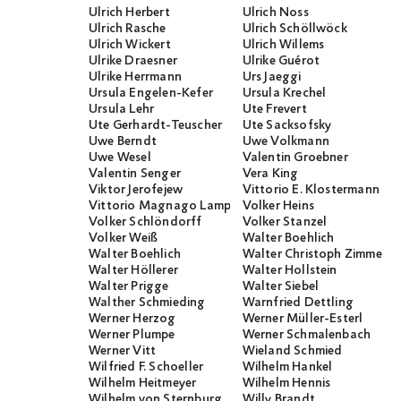
Ulrich Herbert
Ulrich Noss
Ulrich Rasche
Ulrich Schöllwöck
Ulrich Wickert
Ulrich Willems
Ulrike Draesner
Ulrike Guérot
Ulrike Herrmann
Urs Jaeggi
Ursula Engelen-Kefer
Ursula Krechel
Ursula Lehr
Ute Frevert
Ute Gerhardt-Teuscher
Ute Sacksofsky
Uwe Berndt
Uwe Volkmann
Uwe Wesel
Valentin Groebner
Valentin Senger
Vera King
Viktor Jerofejew
Vittorio E. Klostermann
Vittorio Magnago Lampugnani
Volker Heins
Volker Schlöndorff
Volker Stanzel
Volker Weiß
Walter Boehlich
Walter Boehlich
Walter Christoph Zimmerli
Walter Höllerer
Walter Hollstein
Walter Prigge
Walter Siebel
Walther Schmieding
Warnfried Dettling
Werner Herzog
Werner Müller-Esterl
Werner Plumpe
Werner Schmalenbach
Werner Vitt
Wieland Schmied
Wilfried F. Schoeller
Wilhelm Hankel
Wilhelm Heitmeyer
Wilhelm Hennis
Wilhelm von Sternburg
Willy Brandt