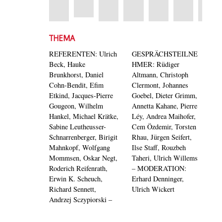
THEMA
REFERENTEN: Ulrich
GESPRÄCHSTEILNE
Beck, Hauke
HMER: Rüdiger
Brunkhorst, Daniel
Altmann, Christoph
Cohn-Bendit, Efim
Clermont, Johannes
Etkind, Jacques-Pierre
Goebel, Dieter Grimm,
Gougeon, Wilhelm
Annetta Kahane, Pierre
Hankel, Michael Krätke,
Léy, Andrea Maihofer,
Sabine Leutheusser-
Cem Özdemir, Torsten
Schnarrenberger, Birigit
Rhau, Jürgen Seifert,
Mahnkopf, Wolfgang
Ilse Staff, Rouzbeh
Mommsen, Oskar Negt,
Taheri, Ulrich Willems
Roderich Reifenrath,
– MODERATION:
Erwin K. Scheuch,
Erhard Denninger,
Richard Sennett,
Ulrich Wickert
Andrzej Sczypiorski –