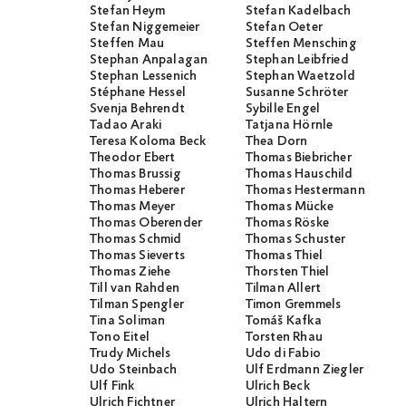
Stefan Heym
Stefan Kadelbach
Stefan Niggemeier
Stefan Oeter
Steffen Mau
Steffen Mensching
Stephan Anpalagan
Stephan Leibfried
Stephan Lessenich
Stephan Waetzold
Stéphane Hessel
Susanne Schröter
Svenja Behrendt
Sybille Engel
Tadao Araki
Tatjana Hörnle
Teresa Koloma Beck
Thea Dorn
Theodor Ebert
Thomas Biebricher
Thomas Brussig
Thomas Hauschild
Thomas Heberer
Thomas Hestermann
Thomas Meyer
Thomas Mücke
Thomas Oberender
Thomas Röske
Thomas Schmid
Thomas Schuster
Thomas Sieverts
Thomas Thiel
Thomas Ziehe
Thorsten Thiel
Till van Rahden
Tilman Allert
Tilman Spengler
Timon Gremmels
Tina Soliman
Tomáš Kafka
Tono Eitel
Torsten Rhau
Trudy Michels
Udo di Fabio
Udo Steinbach
Ulf Erdmann Ziegler
Ulf Fink
Ulrich Beck
Ulrich Fichtner
Ulrich Haltern