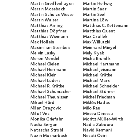
Martin Greiffenhagen
Martin Hellwig
Martin Mosebach
Martin Saar
Martin Schulze Wessel
Martin Seel
Martin Walser
Martina Löw
Matthias Arning
Matthias C. Kettemann
Matthias Döpfner
Matthias Quent
Matthias Wiemann
Max Czollek
Max Hollein
Max Willutzki
Maximilian Steinbeis
Meinhard Miegel
Melvin Lasky
Mely Kiyak
Meron Mendel
Micha Brumlik
Michael Gielen
Michael Hartmann
Michael Herrmann
Michael Jeismann
Michael Klein
Michael Krätke
Michael Lüders
Michael Marx
Michael R. Krätke
Michael Schneider
Michael Schumacher
Michael Stürmer
Michael Theunissen
Michel Friedman
Mikael Hård
Miklós Hadas
Milan Dragovic
Milo Rau
Miloš Vec
Mircea Dinescu
Monika Griefahn
Moritz Müller-Wirth
Nadia Sergan
Nadia Zaboura
Natascha Strobl
Navid Kermani
Nazih Musharbash
Necati Öziri