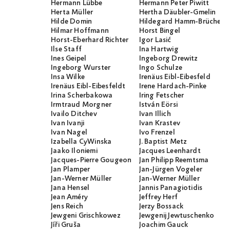
Hermann Lübbe
Hermann Peter Piwitt
Herta Müller
Hertha Däubler-Gmelin
Hilde Domin
Hildegard Hamm-Brücher
Hilmar Hoffmann
Horst Bingel
Horst-Eberhard Richter
Igor Lasić
Ilse Staff
Ina Hartwig
Ines Geipel
Ingeborg Drewitz
Ingeborg Wurster
Ingo Schulze
Insa Wilke
Irenäus Eibl-Eibesfeld
Irenäus Eibl-Eibesfeldt
Irene Hardach-Pinke
Irina Scherbakowa
Iring Fetscher
Irmtraud Morgner
István Eörsi
Ivailo Ditchev
Ivan Illich
Ivan Ivanji
Ivan Krastev
Ivan Nagel
Ivo Frenzel
Izabella CyWinska
J. Baptist Metz
Jaako Iloniemi
Jacques Leenhardt
Jacques-Pierre Gougeon
Jan Philipp Reemtsma
Jan Plamper
Jan-Jürgen Vogeler
Jan-Werner Müller
Jan-Werner Müller
Jana Hensel
Jannis Panagiotidis
Jean Améry
Jeffrey Herf
Jens Reich
Jerzy Bossack
Jewgeni Grischkowez
Jewgenij Jewtuschenko
Jíři Gruša
Joachim Gauck