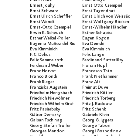
Erika Fririch
Erika Runge
Ernest Jouhy
Ernst Otto Czempiel
Ernst Schwarz
Ernst Tugendhat
Ernst Ulrich Scheffler
Ernst Ulrich von Weizsäcker
Ernst Wendt
Ernst Wolfgang Böckenför
Ernst-Otto Czempiel
Ernst-Wilhelm Händler
Erwin K. Scheuch
Esther Schapira
Esther Weikel-Poller
Eugen Kogon
Eugenio Muñoz del Rio
Eva Demski
Eva Kimminich
Eva Kimminich
F. C. Delius
Felix Lange
Felix Semmelroth
Ferdinand Sutterlüty
Ferdinand Weber
Florian Hopf
Franc Horvat
Francesco Tato
Franco Biondi
Frank Niethammer
Frank Rieger
Franz Alt
Franziska Augstein
Freimut Duve
Friedhelm Hengsbach
Friedrich Kittler
Friedrich Niewöhner
Friedrich Torberg
Friedrich Wilhelm Graf
Fritz J. Raddatz
Fritz Pasierbsky
Fritz Schenk
Gábor Demszky
Gabriele Klein
Galsan Tschinag
Georg G. Iggers
Georg Stefan Troller
George Tabori
Georges Mandon
Georgi Gospodinov