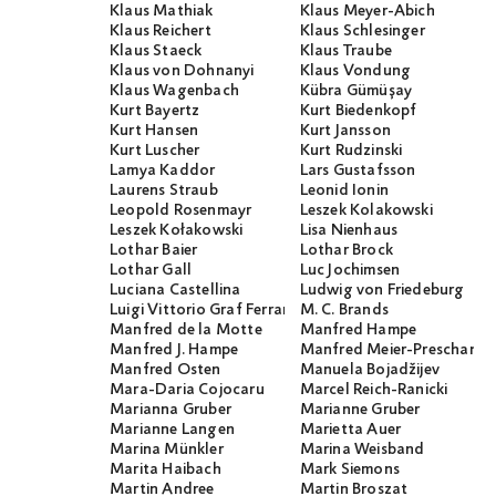
Klaus Mathiak
Klaus Meyer-Abich
Klaus Reichert
Klaus Schlesinger
Klaus Staeck
Klaus Traube
Klaus von Dohnanyi
Klaus Vondung
Klaus Wagenbach
Kübra Gümüşay
Kurt Bayertz
Kurt Biedenkopf
Kurt Hansen
Kurt Jansson
Kurt Luscher
Kurt Rudzinski
Lamya Kaddor
Lars Gustafsson
Laurens Straub
Leonid Ionin
Leopold Rosenmayr
Leszek Kolakowski
Leszek Kołakowski
Lisa Nienhaus
Lothar Baier
Lothar Brock
Lothar Gall
Luc Jochimsen
Luciana Castellina
Ludwig von Friedeburg
Luigi Vittorio Graf Ferraris
M. C. Brands
Manfred de la Motte
Manfred Hampe
Manfred J. Hampe
Manfred Meier-Preschany
Manfred Osten
Manuela Bojadžijev
Mara-Daria Cojocaru
Marcel Reich-Ranicki
Marianna Gruber
Marianne Gruber
Marianne Langen
Marietta Auer
Marina Münkler
Marina Weisband
Marita Haibach
Mark Siemons
Martin Andree
Martin Broszat