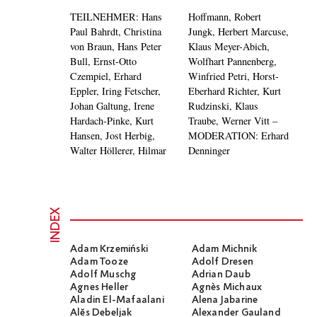
TEILNEHMER: Hans
Hoffmann, Robert
Paul Bahrdt, Christina
Jungk, Herbert Marcuse,
von Braun, Hans Peter
Klaus Meyer-Abich,
Bull, Ernst-Otto
Wolfhart Pannenberg,
Czempiel, Erhard
Winfried Petri, Horst-
Eppler, Iring Fetscher,
Eberhard Richter, Kurt
Johan Galtung, Irene
Rudzinski, Klaus
Hardach-Pinke, Kurt
Traube, Werner Vitt –
Hansen, Jost Herbig,
MODERATION: Erhard
Walter Höllerer, Hilmar
Denninger
INDEX
Adam Krzemiński
Adam Michnik
Adam Tooze
Adolf Dresen
Adolf Muschg
Adrian Daub
Agnes Heller
Agnès Michaux
Aladin El-Mafaalani
Alena Jabarine
Alĕs Debeljak
Alexander Gauland