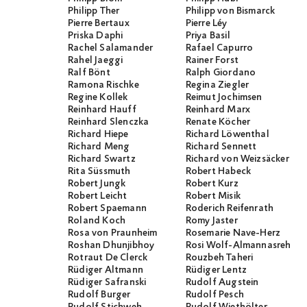
Philipp Ther
Philipp von Bismarck
Pierre Bertaux
Pierre Léy
Priska Daphi
Priya Basil
Rachel Salamander
Rafael Capurro
Rahel Jaeggi
Rainer Forst
Ralf Bönt
Ralph Giordano
Ramona Rischke
Regina Ziegler
Regine Kollek
Reimut Jochimsen
Reinhard Hauff
Reinhard Marx
Reinhard Slenczka
Renate Köcher
Richard Hiepe
Richard Löwenthal
Richard Meng
Richard Sennett
Richard Swartz
Richard von Weizsäcker
Rita Süssmuth
Robert Habeck
Robert Jungk
Robert Kurz
Robert Leicht
Robert Misik
Robert Spaemann
Roderich Reifenrath
Roland Koch
Romy Jaster
Rosa von Praunheim
Rosemarie Nave-Herz
Roshan Dhunjibhoy
Rosi Wolf-Almannasreh
Rotraut De Clerck
Rouzbeh Taheri
Rüdiger Altmann
Rüdiger Lentz
Rüdiger Safranski
Rudolf Augstein
Rudolf Burger
Rudolf Pesch