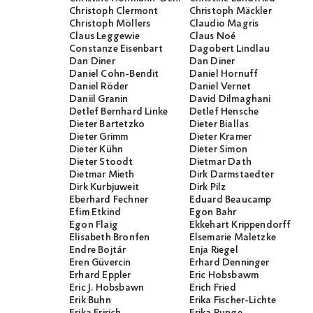
Christoph Clermont
Christoph Mäckler
Christoph Möllers
Claudio Magris
Claus Leggewie
Claus Noé
Constanze Eisenbart
Dagobert Lindlau
Dan Diner
Dan Diner
Daniel Cohn-Bendit
Daniel Hornuff
Daniel Röder
Daniel Vernet
Daniil Granin
David Dilmaghani
Detlef Bernhard Linke
Detlef Hensche
Dieter Bartetzko
Dieter Biallas
Dieter Grimm
Dieter Kramer
Dieter Kühn
Dieter Simon
Dieter Stoodt
Dietmar Dath
Dietmar Mieth
Dirk Darmstaedter
Dirk Kurbjuweit
Dirk Pilz
Eberhard Fechner
Eduard Beaucamp
Efim Etkind
Egon Bahr
Egon Flaig
Ekkehart Krippendorff
Elisabeth Bronfen
Elsemarie Maletzke
Endre Bojtár
Enja Riegel
Eren Güvercin
Erhard Denninger
Erhard Eppler
Eric Hobsbawm
Eric J. Hobsbawn
Erich Fried
Erik Buhn
Erika Fischer-Lichte