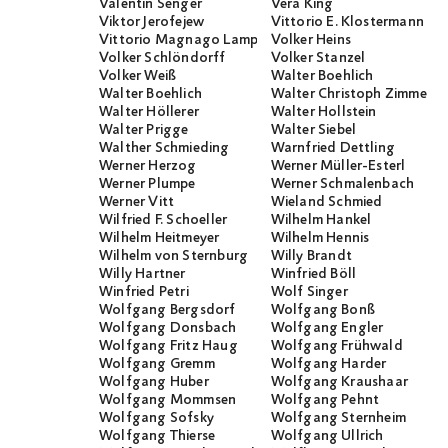
Valentin Senger
Vera King
Viktor Jerofejew
Vittorio E. Klostermann
Vittorio Magnago Lampugnani
Volker Heins
Volker Schlöndorff
Volker Stanzel
Volker Weiß
Walter Boehlich
Walter Boehlich
Walter Christoph Zimmerli
Walter Höllerer
Walter Hollstein
Walter Prigge
Walter Siebel
Walther Schmieding
Warnfried Dettling
Werner Herzog
Werner Müller-Esterl
Werner Plumpe
Werner Schmalenbach
Werner Vitt
Wieland Schmied
Wilfried F. Schoeller
Wilhelm Hankel
Wilhelm Heitmeyer
Wilhelm Hennis
Wilhelm von Sternburg
Willy Brandt
Willy Hartner
Winfried Böll
Winfried Petri
Wolf Singer
Wolfgang Bergsdorf
Wolfgang Bonß
Wolfgang Donsbach
Wolfgang Engler
Wolfgang Fritz Haug
Wolfgang Frühwald
Wolfgang Gremm
Wolfgang Harder
Wolfgang Huber
Wolfgang Kraushaar
Wolfgang Mommsen
Wolfgang Pehnt
Wolfgang Sofsky
Wolfgang Sternheim
Wolfgang Thierse
Wolfgang Ullrich