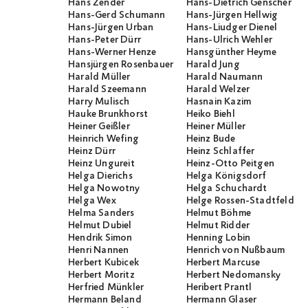
Hans Zender
Hans-Dietrich Genscher
Hans-Gerd Schumann
Hans-Jürgen Hellwig
Hans-Jürgen Urban
Hans-Liudger Dienel
Hans-Peter Dürr
Hans-Ulrich Wehler
Hans-Werner Henze
Hansgünther Heyme
Hansjürgen Rosenbauer
Harald Jung
Harald Müller
Harald Naumann
Harald Szeemann
Harald Welzer
Harry Mulisch
Hasnain Kazim
Hauke Brunkhorst
Heiko Biehl
Heiner Geißler
Heiner Müller
Heinrich Wefing
Heinz Bude
Heinz Dürr
Heinz Schlaffer
Heinz Ungureit
Heinz-Otto Peitgen
Helga Dierichs
Helga Königsdorf
Helga Nowotny
Helga Schuchardt
Helga Wex
Helge Rossen-Stadtfeld
Helma Sanders
Helmut Böhme
Helmut Dubiel
Helmut Ridder
Hendrik Simon
Henning Lobin
Henri Nannen
Henrich von Nußbaum
Herbert Kubicek
Herbert Marcuse
Herbert Moritz
Herbert Nedomansky
Herfried Münkler
Heribert Prantl
Hermann Beland
Hermann Glaser