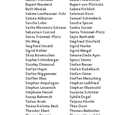
Rudolf Stichweh
Rudolf Wiethölter
Rupert Neudeck
Rupert von Plottnitz
Ruth Wodak
Sabine Fröhlich
Sabine Leutheusser-Schnarrenberger
Salomon Korn
Samira Akbarian
Samuel Schirmbeck
Sascha Lobo
Sascha Spoun
Sasha Marianna Salzmann
Saskia Sassen
Sebastian Conrad
Senta Trömmel-Plötz
Senta Trömmel-Plötz
Seyla Benhabib
Shi Ming
Siegfried Dörrfeld
Siegfried Unseld
Sigrid Hunke
Sigrid Köhler
Sigrid Weigel
Silvia Bovenschen
Simone Dede Ayivi
Sophie Schönberger
Spiros Simitis
Stanley Diamond
Stefan Breuer
Stefan Heym
Stefan Kadelbach
Stefan Niggemeier
Stefan Oeter
Steffen Mau
Steffen Mensching
Stephan Anpalagan
Stephan Leibfried
Stephan Lessenich
Stephan Waetzold
Stéphane Hessel
Susanne Schröter
Svenja Behrendt
Sybille Engel
Tadao Araki
Tatjana Hörnle
Teresa Koloma Beck
Thea Dorn
Theodor Ebert
Thomas Biebricher