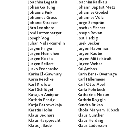
Joachim Legatis
Joachim Radkau
Johan Galtung
Johann Baptist Metz
Johanna Pink
Johannes Goebel
Johannes Gross
Johannes Völz
Johano Strasser
Jorge Semprún
Jörn Leonhard
Joschka Fischer
José Lutzenberger
Joseph Rovan
Joseph Vogl
Jost Herbig
Julian Nida-Rümelin
Jurek Becker
Jürgen Finger
Jürgen Habermas
Jürgen Heinichen
Jürgen Kaube
Jürgen Kocka
Jürgen Mittelstraß
Jürgen Seifert
Jürgen Weber
Jurko Prochasko
Kai Ambos
Karim El-Gawhary
Karin Benz-Overhage
Karin Reschke
Karl Hillermeier
Karl Krolow
Karl Otto Apel
Karl Schlögel
Karla Fohrbeck
Katajun Amirpur
Katharina Nocun
Kathrin Passig
Kathrin Röggla
Katja Petrowskaja
Kendra Briken
Kerstin Holm
Khola Maryam Hübsch
Klaus Bednarz
Klaus Günther
Klaus Harpprecht
Klaus Herding
Klaus J. Bade
Klaus Lüderssen