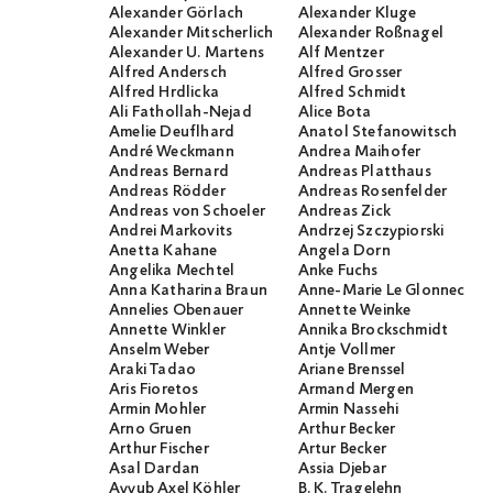
Alexander Görlach
Alexander Kluge
Alexander Mitscherlich
Alexander Roßnagel
Alexander U. Martens
Alf Mentzer
Alfred Andersch
Alfred Grosser
Alfred Hrdlicka
Alfred Schmidt
Ali Fathollah-Nejad
Alice Bota
Amelie Deuflhard
Anatol Stefanowitsch
André Weckmann
Andrea Maihofer
Andreas Bernard
Andreas Platthaus
Andreas Rödder
Andreas Rosenfelder
Andreas von Schoeler
Andreas Zick
Andrei Markovits
Andrzej Szczypiorski
Anetta Kahane
Angela Dorn
Angelika Mechtel
Anke Fuchs
Anna Katharina Braun
Anne-Marie Le Glonnec
Annelies Obenauer
Annette Weinke
Annette Winkler
Annika Brockschmidt
Anselm Weber
Antje Vollmer
Araki Tadao
Ariane Brenssel
Aris Fioretos
Armand Mergen
Armin Mohler
Armin Nassehi
Arno Gruen
Arthur Becker
Arthur Fischer
Artur Becker
Asal Dardan
Assia Djebar
Ayyub Axel Köhler
B. K. Tragelehn