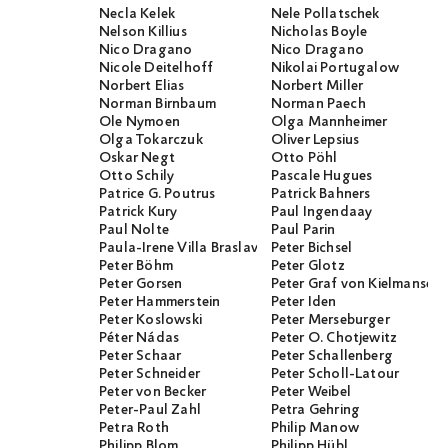
Necla Kelek
Nele Pollatschek
Nelson Killius
Nicholas Boyle
Nico Dragano
Nico Dragano
Nicole Deitelhoff
Nikolai Portugalow
Norbert Elias
Norbert Miller
Norman Birnbaum
Norman Paech
Ole Nymoen
Olga Mannheimer
Olga Tokarczuk
Oliver Lepsius
Oskar Negt
Otto Pöhl
Otto Schily
Pascale Hugues
Patrice G. Poutrus
Patrick Bahners
Patrick Kury
Paul Ingendaay
Paul Nolte
Paul Parin
Paula-Irene Villa Braslavsky
Peter Bichsel
Peter Böhm
Peter Glotz
Peter Gorsen
Peter Graf von Kielmanseg
Peter Hammerstein
Peter Iden
Peter Koslowski
Peter Merseburger
Péter Nádas
Peter O. Chotjewitz
Peter Schaar
Peter Schallenberg
Peter Schneider
Peter Scholl-Latour
Peter von Becker
Peter Weibel
Peter-Paul Zahl
Petra Gehring
Petra Roth
Philip Manow
Philipp Blom
Philipp Hübl