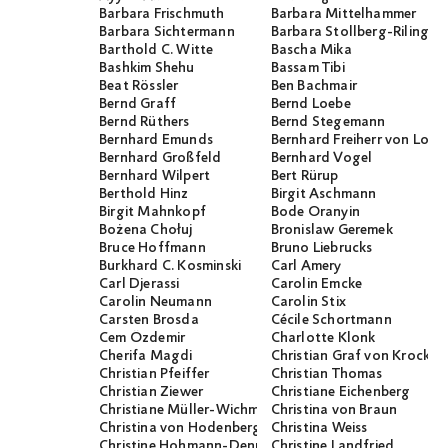
Barbara Frischmuth
Barbara Mittelhammer
Barbara Sichtermann
Barbara Stollberg-Rilinger
Barthold C. Witte
Bascha Mika
Bashkim Shehu
Bassam Tibi
Beat Rössler
Ben Bachmair
Bernd Graff
Bernd Loebe
Bernd Rüthers
Bernd Stegemann
Bernhard Emunds
Bernhard Freiherr von Loef
Bernhard Großfeld
Bernhard Vogel
Bernhard Wilpert
Bert Rürup
Berthold Hinz
Birgit Aschmann
Birgit Mahnkopf
Bode Oranyin
Bożena Chołuj
Bronislaw Geremek
Bruce Hoffmann
Bruno Liebrucks
Burkhard C. Kosminski
Carl Amery
Carl Djerassi
Carolin Emcke
Carolin Neumann
Carolin Stix
Carsten Brosda
Cécile Schortmann
Cem Özdemir
Charlotte Klonk
Cherifa Magdi
Christian Graf von Krocko
Christian Pfeiffer
Christian Thomas
Christian Ziewer
Christiane Eichenberg
Christiane Müller-Wichmann
Christina von Braun
Christina von Hodenberg
Christina Weiss
Christine Hohmann-Dennhardt
Christine Landfried