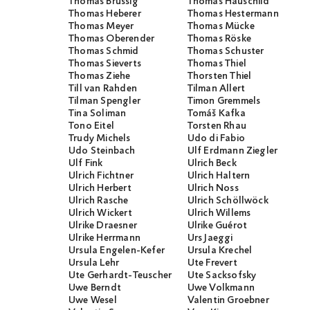
Thomas Brussig
Thomas Hauschild
Thomas Heberer
Thomas Hestermann
Thomas Meyer
Thomas Mücke
Thomas Oberender
Thomas Röske
Thomas Schmid
Thomas Schuster
Thomas Sieverts
Thomas Thiel
Thomas Ziehe
Thorsten Thiel
Till van Rahden
Tilman Allert
Tilman Spengler
Timon Gremmels
Tina Soliman
Tomáš Kafka
Tono Eitel
Torsten Rhau
Trudy Michels
Udo di Fabio
Udo Steinbach
Ulf Erdmann Ziegler
Ulf Fink
Ulrich Beck
Ulrich Fichtner
Ulrich Haltern
Ulrich Herbert
Ulrich Noss
Ulrich Rasche
Ulrich Schöllwöck
Ulrich Wickert
Ulrich Willems
Ulrike Draesner
Ulrike Guérot
Ulrike Herrmann
Urs Jaeggi
Ursula Engelen-Kefer
Ursula Krechel
Ursula Lehr
Ute Frevert
Ute Gerhardt-Teuscher
Ute Sacksofsky
Uwe Berndt
Uwe Volkmann
Uwe Wesel
Valentin Groebner