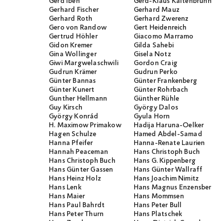
Gerd Iben
Gerd-Klaus Kaltenbrunner
Gerhard Fischer
Gerhard Mauz
Gerhard Roth
Gerhard Zwerenz
Gero von Randow
Gert Heidenreich
Gertrud Höhler
Giacomo Marramo
Gidon Kremer
Gilda Sahebi
Gina Wollinger
Gisela Notz
Giwi Margwelaschwili
Gordon Craig
Gudrun Krämer
Gudrun Perko
Günter Bannas
Günter Frankenberg
Günter Kunert
Günter Rohrbach
Gunther Hellmann
Günther Rühle
Guy Kirsch
György Dalos
György Konrád
Gyula Horn
H. Maximow Primakow
Hadija Haruna-Oelker
Hagen Schulze
Hamed Abdel-Samad
Hanna Pfeifer
Hanna-Renate Laurien
Hannah Peaceman
Hans Christoph Buch
Hans Christoph Buch
Hans G. Kippenberg
Hans Günter Gassen
Hans Günter Wallraff
Hans Heinz Holz
Hans Joachim Nimitz
Hans Lenk
Hans Magnus Enzensberge
Hans Maier
Hans Mommsen
Hans Paul Bahrdt
Hans Peter Bull
Hans Peter Thurn
Hans Platschek