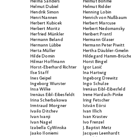
Helma Sanders
Helmut Böhme
Helmut Dubiel
Helmut Ridder
Hendrik Simon
Henning Lobin
Henri Nannen
Henrich von Nußbaum
Herbert Kubicek
Herbert Marcuse
Herbert Moritz
Herbert Nedomansky
Herfried Münkler
Heribert Prantl
Hermann Beland
Hermann Glaser
Hermann Lübbe
Hermann Peter Piwitt
Herta Müller
Hertha Däubler-Gmelin
Hilde Domin
Hildegard Hamm-Brücher
Hilmar Hoffmann
Horst Bingel
Horst-Eberhard Richter
Igor Lasić
Ilse Staff
Ina Hartwig
Ines Geipel
Ingeborg Drewitz
Ingeborg Wurster
Ingo Schulze
Insa Wilke
Irenäus Eibl-Eibesfeld
Irenäus Eibl-Eibesfeldt
Irene Hardach-Pinke
Irina Scherbakowa
Iring Fetscher
Irmtraud Morgner
István Eörsi
Ivailo Ditchev
Ivan Illich
Ivan Ivanji
Ivan Krastev
Ivan Nagel
Ivo Frenzel
Izabella CyWinska
J. Baptist Metz
Jaako Iloniemi
Jacques Leenhardt