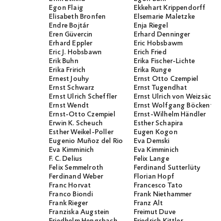
Egon Flaig
Ekkehart Krippendorff
Elisabeth Bronfen
Elsemarie Maletzke
Endre Bojtár
Enja Riegel
Eren Güvercin
Erhard Denninger
Erhard Eppler
Eric Hobsbawm
Eric J. Hobsbawn
Erich Fried
Erik Buhn
Erika Fischer-Lichte
Erika Fririch
Erika Runge
Ernest Jouhy
Ernst Otto Czempiel
Ernst Schwarz
Ernst Tugendhat
Ernst Ulrich Scheffler
Ernst Ulrich von Weizsäcker
Ernst Wendt
Ernst Wolfgang Böckenför
Ernst-Otto Czempiel
Ernst-Wilhelm Händler
Erwin K. Scheuch
Esther Schapira
Esther Weikel-Poller
Eugen Kogon
Eugenio Muñoz del Rio
Eva Demski
Eva Kimminich
Eva Kimminich
F. C. Delius
Felix Lange
Felix Semmelroth
Ferdinand Sutterlüty
Ferdinand Weber
Florian Hopf
Franc Horvat
Francesco Tato
Franco Biondi
Frank Niethammer
Frank Rieger
Franz Alt
Franziska Augstein
Freimut Duve