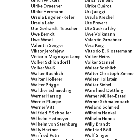
Ulrich Wickert
Ulrich Willems
Ulrike Draesner
Ulrike Guérot
Ulrike Herrmann
Urs Jaeggi
Ursula Engelen-Kefer
Ursula Krechel
Ursula Lehr
Ute Frevert
Ute Gerhardt-Teuscher
Ute Sacksofsky
Uwe Berndt
Uwe Volkmann
Uwe Wesel
Valentin Groebner
Valentin Senger
Vera King
Viktor Jerofejew
Vittorio E. Klostermann
Vittorio Magnago Lampugnani
Volker Heins
Volker Schlöndorff
Volker Stanzel
Volker Weiß
Walter Boehlich
Walter Boehlich
Walter Christoph Zimmerli
Walter Höllerer
Walter Hollstein
Walter Prigge
Walter Siebel
Walther Schmieding
Warnfried Dettling
Werner Herzog
Werner Müller-Esterl
Werner Plumpe
Werner Schmalenbach
Werner Vitt
Wieland Schmied
Wilfried F. Schoeller
Wilhelm Hankel
Wilhelm Heitmeyer
Wilhelm Hennis
Wilhelm von Sternburg
Willy Brandt
Willy Hartner
Winfried Böll
Winfried Petri
Wolf Singer