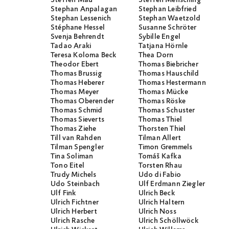
Steffen Mau
Steffen Mensching
Stephan Anpalagan
Stephan Leibfried
Stephan Lessenich
Stephan Waetzold
Stéphane Hessel
Susanne Schröter
Svenja Behrendt
Sybille Engel
Tadao Araki
Tatjana Hörnle
Teresa Koloma Beck
Thea Dorn
Theodor Ebert
Thomas Biebricher
Thomas Brussig
Thomas Hauschild
Thomas Heberer
Thomas Hestermann
Thomas Meyer
Thomas Mücke
Thomas Oberender
Thomas Röske
Thomas Schmid
Thomas Schuster
Thomas Sieverts
Thomas Thiel
Thomas Ziehe
Thorsten Thiel
Till van Rahden
Tilman Allert
Tilman Spengler
Timon Gremmels
Tina Soliman
Tomáš Kafka
Tono Eitel
Torsten Rhau
Trudy Michels
Udo di Fabio
Udo Steinbach
Ulf Erdmann Ziegler
Ulf Fink
Ulrich Beck
Ulrich Fichtner
Ulrich Haltern
Ulrich Herbert
Ulrich Noss
Ulrich Rasche
Ulrich Schöllwöck