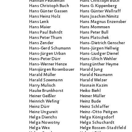
Hannah Peaceman
Hans Christoph Buch
Hans Christoph Buch
Hans G. Kippenberg
Hans Günter Gassen
Hans Günter Wallraff
Hans Heinz Holz
Hans Joachim Nimitz
Hans Lenk
Hans Magnus Enzensberge
Hans Maier
Hans Mommsen
Hans Paul Bahrdt
Hans Peter Bull
Hans Peter Thurn
Hans Platschek
Hans Zender
Hans-Dietrich Genscher
Hans-Gerd Schumann
Hans-Jürgen Hellwig
Hans-Jürgen Urban
Hans-Liudger Dienel
Hans-Peter Dürr
Hans-Ulrich Wehler
Hans-Werner Henze
Hansgünther Heyme
Hansjürgen Rosenbauer
Harald Jung
Harald Müller
Harald Naumann
Harald Szeemann
Harald Welzer
Harry Mulisch
Hasnain Kazim
Hauke Brunkhorst
Heiko Biehl
Heiner Geißler
Heiner Müller
Heinrich Wefing
Heinz Bude
Heinz Dürr
Heinz Schlaffer
Heinz Ungureit
Heinz-Otto Peitgen
Helga Dierichs
Helga Königsdorf
Helga Nowotny
Helga Schuchardt
Helga Wex
Helge Rossen-Stadtfeld