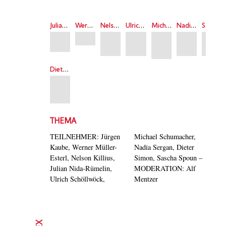
Julian Nida-Rümelin
Werner Müller-Esterl
Nelson Killius
Ulrich Schöllwöck
Michael Schumacher
Nadia Sergan
Sascha Spoun
Dieter Simon
THEMA
TEILNEHMER: Jürgen
Michael Schumacher,
Kaube, Werner Müller-
Nadia Sergan, Dieter
Esterl, Nelson Killius,
Simon, Sascha Spoun –
Julian Nida-Rümelin,
MODERATION: Alf
Ulrich Schöllwöck,
Mentzer