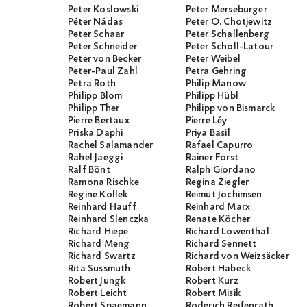
Peter Koslowski
Peter Merseburger
Péter Nádas
Peter O. Chotjewitz
Peter Schaar
Peter Schallenberg
Peter Schneider
Peter Scholl-Latour
Peter von Becker
Peter Weibel
Peter-Paul Zahl
Petra Gehring
Petra Roth
Philip Manow
Philipp Blom
Philipp Hübl
Philipp Ther
Philipp von Bismarck
Pierre Bertaux
Pierre Léy
Priska Daphi
Priya Basil
Rachel Salamander
Rafael Capurro
Rahel Jaeggi
Rainer Forst
Ralf Bönt
Ralph Giordano
Ramona Rischke
Regina Ziegler
Regine Kollek
Reimut Jochimsen
Reinhard Hauff
Reinhard Marx
Reinhard Slenczka
Renate Köcher
Richard Hiepe
Richard Löwenthal
Richard Meng
Richard Sennett
Richard Swartz
Richard von Weizsäcker
Rita Süssmuth
Robert Habeck
Robert Jungk
Robert Kurz
Robert Leicht
Robert Misik
Robert Spaemann
Roderich Reifenrath