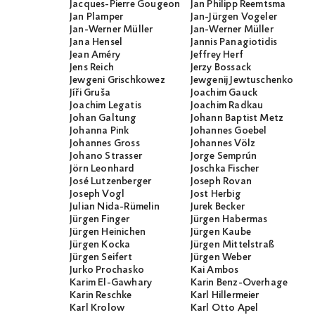
Jacques-Pierre Gougeon
Jan Philipp Reemtsma
Jan Plamper
Jan-Jürgen Vogeler
Jan-Werner Müller
Jan-Werner Müller
Jana Hensel
Jannis Panagiotidis
Jean Améry
Jeffrey Herf
Jens Reich
Jerzy Bossack
Jewgeni Grischkowez
Jewgenij Jewtuschenko
Jíři Gruša
Joachim Gauck
Joachim Legatis
Joachim Radkau
Johan Galtung
Johann Baptist Metz
Johanna Pink
Johannes Goebel
Johannes Gross
Johannes Völz
Johano Strasser
Jorge Semprún
Jörn Leonhard
Joschka Fischer
José Lutzenberger
Joseph Rovan
Joseph Vogl
Jost Herbig
Julian Nida-Rümelin
Jurek Becker
Jürgen Finger
Jürgen Habermas
Jürgen Heinichen
Jürgen Kaube
Jürgen Kocka
Jürgen Mittelstraß
Jürgen Seifert
Jürgen Weber
Jurko Prochasko
Kai Ambos
Karim El-Gawhary
Karin Benz-Overhage
Karin Reschke
Karl Hillermeier
Karl Krolow
Karl Otto Apel