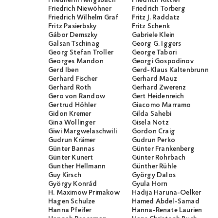
Friedhelm Hengsbach
Friedrich Kittler
Friedrich Niewöhner
Friedrich Torberg
Friedrich Wilhelm Graf
Fritz J. Raddatz
Fritz Pasierbsky
Fritz Schenk
Gábor Demszky
Gabriele Klein
Galsan Tschinag
Georg G. Iggers
Georg Stefan Troller
George Tabori
Georges Mandon
Georgi Gospodinov
Gerd Iben
Gerd-Klaus Kaltenbrunner
Gerhard Fischer
Gerhard Mauz
Gerhard Roth
Gerhard Zwerenz
Gero von Randow
Gert Heidenreich
Gertrud Höhler
Giacomo Marramo
Gidon Kremer
Gilda Sahebi
Gina Wollinger
Gisela Notz
Giwi Margwelaschwili
Gordon Craig
Gudrun Krämer
Gudrun Perko
Günter Bannas
Günter Frankenberg
Günter Kunert
Günter Rohrbach
Gunther Hellmann
Günther Rühle
Guy Kirsch
György Dalos
György Konrád
Gyula Horn
H. Maximow Primakow
Hadija Haruna-Oelker
Hagen Schulze
Hamed Abdel-Samad
Hanna Pfeifer
Hanna-Renate Laurien