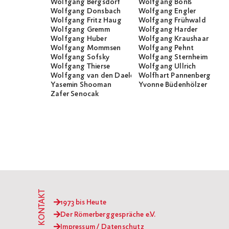
Wolfgang Bergsdorf
Wolfgang Bonß
Wolfgang Donsbach
Wolfgang Engler
Wolfgang Fritz Haug
Wolfgang Frühwald
Wolfgang Gremm
Wolfgang Harder
Wolfgang Huber
Wolfgang Kraushaar
Wolfgang Mommsen
Wolfgang Pehnt
Wolfgang Sofsky
Wolfgang Sternheim
Wolfgang Thierse
Wolfgang Ullrich
Wolfgang van den Daele
Wolfhart Pannenberg
Yasemin Shooman
Yvonne Büdenhölzer
Zafer Senocak
KONTAKT
1973 bis Heute
Der Römerberggespräche e.V.
Impressum / Datenschutz