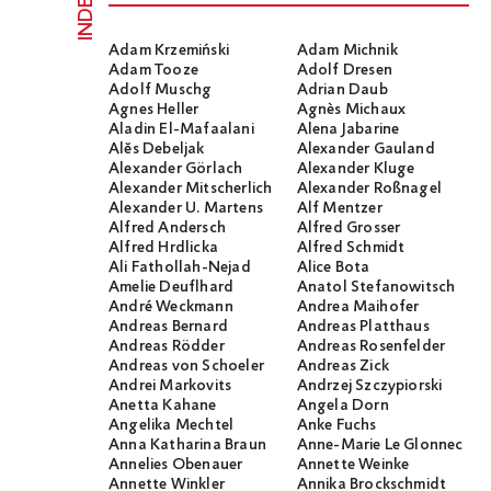
INDEX
Adam Krzemiński
Adam Michnik
Adam Tooze
Adolf Dresen
Adolf Muschg
Adrian Daub
Agnes Heller
Agnès Michaux
Aladin El-Mafaalani
Alena Jabarine
Alĕs Debeljak
Alexander Gauland
Alexander Görlach
Alexander Kluge
Alexander Mitscherlich
Alexander Roßnagel
Alexander U. Martens
Alf Mentzer
Alfred Andersch
Alfred Grosser
Alfred Hrdlicka
Alfred Schmidt
Ali Fathollah-Nejad
Alice Bota
Amelie Deuflhard
Anatol Stefanowitsch
André Weckmann
Andrea Maihofer
Andreas Bernard
Andreas Platthaus
Andreas Rödder
Andreas Rosenfelder
Andreas von Schoeler
Andreas Zick
Andrei Markovits
Andrzej Szczypiorski
Anetta Kahane
Angela Dorn
Angelika Mechtel
Anke Fuchs
Anna Katharina Braun
Anne-Marie Le Glonnec
Annelies Obenauer
Annette Weinke
Annette Winkler
Annika Brockschmidt