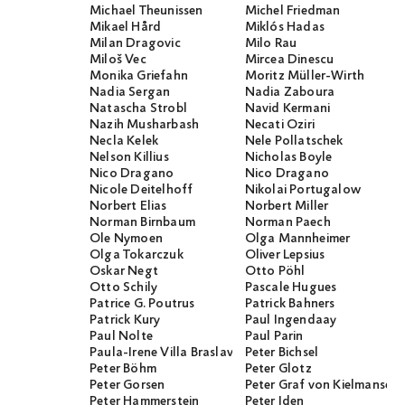
Michael Theunissen
Michel Friedman
Mikael Hård
Miklós Hadas
Milan Dragovic
Milo Rau
Miloš Vec
Mircea Dinescu
Monika Griefahn
Moritz Müller-Wirth
Nadia Sergan
Nadia Zaboura
Natascha Strobl
Navid Kermani
Nazih Musharbash
Necati Öziri
Necla Kelek
Nele Pollatschek
Nelson Killius
Nicholas Boyle
Nico Dragano
Nico Dragano
Nicole Deitelhoff
Nikolai Portugalow
Norbert Elias
Norbert Miller
Norman Birnbaum
Norman Paech
Ole Nymoen
Olga Mannheimer
Olga Tokarczuk
Oliver Lepsius
Oskar Negt
Otto Pöhl
Otto Schily
Pascale Hugues
Patrice G. Poutrus
Patrick Bahners
Patrick Kury
Paul Ingendaay
Paul Nolte
Paul Parin
Paula-Irene Villa Braslavsky
Peter Bichsel
Peter Böhm
Peter Glotz
Peter Gorsen
Peter Graf von Kielmanseg
Peter Hammerstein
Peter Iden