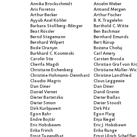
Annika Brockschmidt
Anselm Weber
Aris Fioretos
Armand Mergen
Arthur Becker
Arthur Fischer
Ayyub Axel Köhler
B. K. Tragelehn
Barbara Stollberg-Rilinger
Barthold C. Witte
Beat Rössler
Ben Bachmair
Bernd Stegemann
Bernhard Emunds
Bernhard Wilpert
Bert Rürup
Bode Oranyin
Bożena Chołuj
Burkhard C. Kosminski
Carl Amery
Carolin Stix
Carsten Brosda
Cherifa Magdi
Christian Graf von K
Christiane Eichenberg
Christiane Müller-W
Christine Hohmann-Dennhardt
Christine Landfried
Claudio Magris
Claus Leggewie
Dan Diner
Dan Diner
Daniel Vernet
Daniil Granin
Dieter Bartetzko
Dieter Biallas
Dieter Simon
Dieter Stoodt
Dirk Kurbjuweit
Dirk Pilz
Egon Bahr
Egon Flaig
Endre Bojtár
Enja Riegel
Eric Hobsbawm
Eric J. Hobsbawn
Erika Fririch
Erika Runge
Ernst Tugendhat
Ernst Ulrich Scheffler