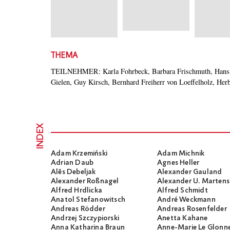
THEMA
TEILNEHMER: Karla Fohrbeck, Barbara Frischmuth, Hans-
Staeck, Bernhard Vogel, Stephan Waetzold, Barthold C
Gielen, Guy Kirsch, Bernhard Freiherr von Loeffelholz, Her
INDEX
Adam Krzemiński
Adam Michnik
Adrian Daub
Agnes Heller
Alĕs Debeljak
Alexander Gauland
Alexander Roßnagel
Alexander U. Martens
Alfred Hrdlicka
Alfred Schmidt
Anatol Stefanowitsch
André Weckmann
Andreas Rödder
Andreas Rosenfelder
Andrzej Szczypiorski
Anetta Kahane
Anna Katharina Braun
Anne-Marie Le Glonn