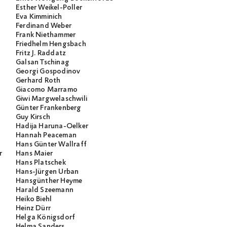
Esther Weikel-Poller
Eva Kimminich
Ferdinand Weber
Frank Niethammer
Friedhelm Hengsbach
Fritz J. Raddatz
Galsan Tschinag
Georgi Gospodinov
Gerhard Roth
Giacomo Marramo
Giwi Margwelaschwili
Günter Frankenberg
Guy Kirsch
Hadija Haruna-Oelker
Hannah Peaceman
Hans Günter Wallraff
r
Hans Maier
Hans Platschek
Hans-Jürgen Urban
Hansgünther Heyme
Harald Szeemann
Heiko Biehl
Heinz Dürr
Helga Königsdorf
Helma Sanders