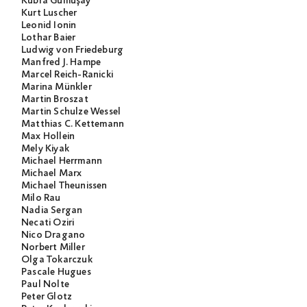
Kübra Gümüşay
Kurt Luscher
Leonid Ionin
Lothar Baier
Ludwig von Friedeburg
Manfred J. Hampe
Marcel Reich-Ranicki
Marina Münkler
Martin Broszat
Martin Schulze Wessel
Matthias C. Kettemann
Max Hollein
Mely Kiyak
Michael Herrmann
Michael Marx
Michael Theunissen
Milo Rau
Nadia Sergan
Necati Öziri
Nico Dragano
Norbert Miller
Olga Tokarczuk
Pascale Hugues
Paul Nolte
Peter Glotz