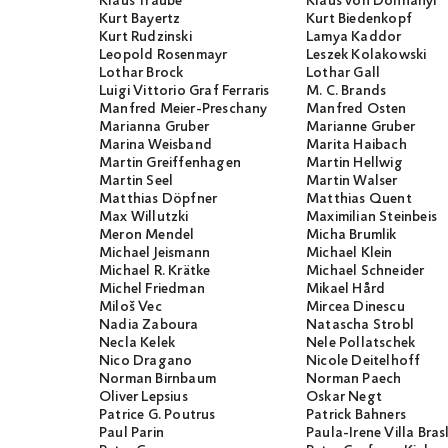
Klaus Traube
Klaus von Dohnanyi
Kurt Bayertz
Kurt Biedenkopf
Kurt Rudzinski
Lamya Kaddor
Leopold Rosenmayr
Leszek Kolakowski
Lothar Brock
Lothar Gall
Luigi Vittorio Graf Ferraris
M. C. Brands
Manfred Meier-Preschany
Manfred Osten
Marianna Gruber
Marianne Gruber
Marina Weisband
Marita Haibach
Martin Greiffenhagen
Martin Hellwig
Martin Seel
Martin Walser
Matthias Döpfner
Matthias Quent
Max Willutzki
Maximilian Steinbeis
Meron Mendel
Micha Brumlik
Michael Jeismann
Michael Klein
Michael R. Krätke
Michael Schneider
Michel Friedman
Mikael Hård
Miloš Vec
Mircea Dinescu
Nadia Zaboura
Natascha Strobl
Necla Kelek
Nele Pollatschek
Nico Dragano
Nicole Deitelhoff
Norman Birnbaum
Norman Paech
Oliver Lepsius
Oskar Negt
Patrice G. Poutrus
Patrick Bahners
Paul Parin
Paula-Irene Villa Bras