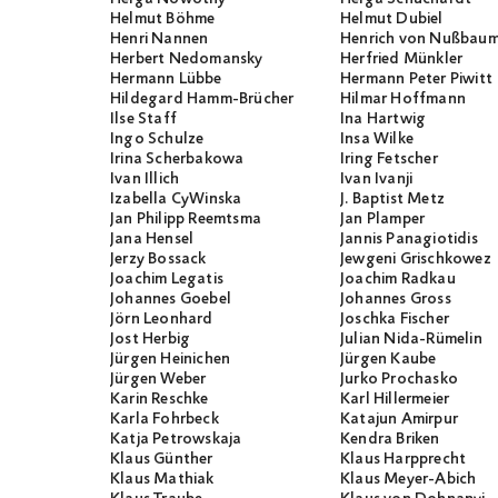
Helmut Böhme
Helmut Dubiel
Henri Nannen
Henrich von Nußbau
Herbert Nedomansky
Herfried Münkler
Hermann Lübbe
Hermann Peter Piwitt
Hildegard Hamm-Brücher
Hilmar Hoffmann
Ilse Staff
Ina Hartwig
Ingo Schulze
Insa Wilke
Irina Scherbakowa
Iring Fetscher
Ivan Illich
Ivan Ivanji
Izabella CyWinska
J. Baptist Metz
Jan Philipp Reemtsma
Jan Plamper
Jana Hensel
Jannis Panagiotidis
Jerzy Bossack
Jewgeni Grischkowez
Joachim Legatis
Joachim Radkau
Johannes Goebel
Johannes Gross
Jörn Leonhard
Joschka Fischer
Jost Herbig
Julian Nida-Rümelin
Jürgen Heinichen
Jürgen Kaube
Jürgen Weber
Jurko Prochasko
Karin Reschke
Karl Hillermeier
Karla Fohrbeck
Katajun Amirpur
Katja Petrowskaja
Kendra Briken
Klaus Günther
Klaus Harpprecht
Klaus Mathiak
Klaus Meyer-Abich