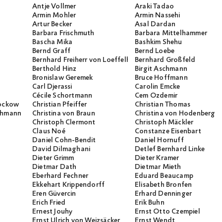
Antje Vollmer
Araki Tadao
Armin Mohler
Armin Nassehi
Artur Becker
Asal Dardan
Barbara Frischmuth
Barbara Mittelhammer
Bascha Mika
Bashkim Shehu
Bernd Graff
Bernd Loebe
Bernhard Freiherr von Loeffelholz
Bernhard Großfeld
Berthold Hinz
Birgit Aschmann
Bronislaw Geremek
Bruce Hoffmann
Carl Djerassi
Carolin Emcke
Cécile Schortmann
Cem Özdemir
rockow
Christian Pfeiffer
Christian Thomas
ichmann
Christina von Braun
Christina von Hodenberg
Christoph Clermont
Christoph Mäckler
Claus Noé
Constanze Eisenbart
Daniel Cohn-Bendit
Daniel Hornuff
David Dilmaghani
Detlef Bernhard Linke
Dieter Grimm
Dieter Kramer
Dietmar Dath
Dietmar Mieth
Eberhard Fechner
Eduard Beaucamp
Ekkehart Krippendorff
Elisabeth Bronfen
Eren Güvercin
Erhard Denninger
Erich Fried
Erik Buhn
Ernest Jouhy
Ernst Otto Czempiel
Ernst Ulrich von Weizsäcker
Ernst Wendt