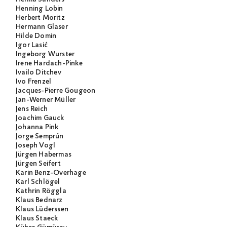
Henning Lobin
Herbert Moritz
Hermann Glaser
Hilde Domin
Igor Lasić
Ingeborg Wurster
Irene Hardach-Pinke
Ivailo Ditchev
Ivo Frenzel
Jacques-Pierre Gougeon
Jan-Werner Müller
Jens Reich
Joachim Gauck
Johanna Pink
Jorge Semprún
Joseph Vogl
Jürgen Habermas
Jürgen Seifert
Karin Benz-Overhage
Karl Schlögel
Kathrin Röggla
Klaus Bednarz
Klaus Lüderssen
Klaus Staeck