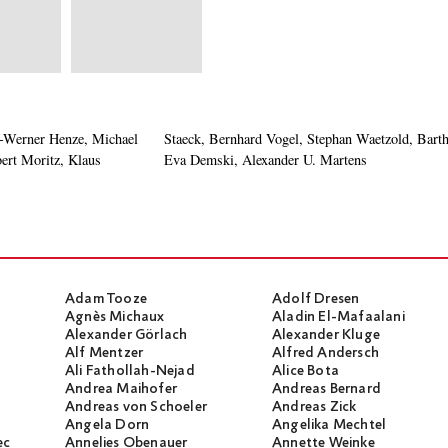
Werner Henze, Michael
. Witte – MODERATION:
bert Moritz, Klaus
Eva Demski, Alexander U. Martens
Adam Tooze
Adolf Dresen
Agnès Michaux
Aladin El-Mafaalani
Alexander Görlach
Alexander Kluge
Alf Mentzer
Alfred Andersch
Ali Fathollah-Nejad
Alice Bota
Andrea Maihofer
Andreas Bernard
Andreas von Schoeler
Andreas Zick
Angela Dorn
Angelika Mechtel
ec
Annelies Obenauer
Annette Weinke