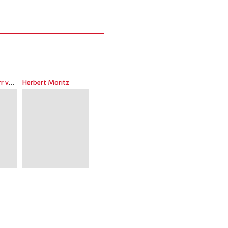
Bernhard Freiherr von Loeffelholz
Herbert Moritz