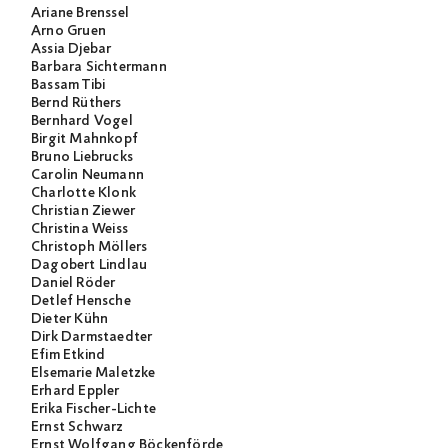
Ariane Brenssel
Arno Gruen
Assia Djebar
Barbara Sichtermann
Bassam Tibi
Bernd Rüthers
Bernhard Vogel
Birgit Mahnkopf
Bruno Liebrucks
Carolin Neumann
Charlotte Klonk
Christian Ziewer
Christina Weiss
Christoph Möllers
Dagobert Lindlau
Daniel Röder
Detlef Hensche
Dieter Kühn
Dirk Darmstaedter
Efim Etkind
Elsemarie Maletzke
Erhard Eppler
Erika Fischer-Lichte
Ernst Schwarz
Ernst Wolfgang Böckenförde