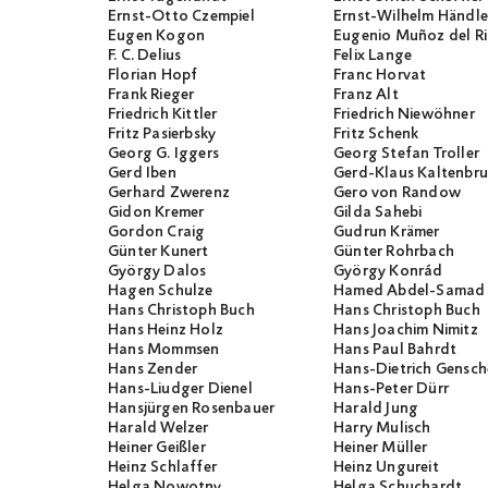
Ernst-Otto Czempiel
Ernst-Wilhelm Händle
Eugen Kogon
Eugenio Muñoz del R
F. C. Delius
Felix Lange
Florian Hopf
Franc Horvat
Frank Rieger
Franz Alt
Friedrich Kittler
Friedrich Niewöhner
Fritz Pasierbsky
Fritz Schenk
Georg G. Iggers
Georg Stefan Troller
Gerd Iben
Gerd-Klaus Kaltenbr
Gerhard Zwerenz
Gero von Randow
Gidon Kremer
Gilda Sahebi
Gordon Craig
Gudrun Krämer
Günter Kunert
Günter Rohrbach
György Dalos
György Konrád
Hagen Schulze
Hamed Abdel-Samad
Hans Christoph Buch
Hans Christoph Buch
Hans Heinz Holz
Hans Joachim Nimitz
Hans Mommsen
Hans Paul Bahrdt
Hans Zender
Hans-Dietrich Gensch
Hans-Liudger Dienel
Hans-Peter Dürr
Hansjürgen Rosenbauer
Harald Jung
Harald Welzer
Harry Mulisch
Heiner Geißler
Heiner Müller
Heinz Schlaffer
Heinz Ungureit
Helga Nowotny
Helga Schuchardt