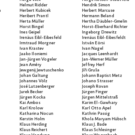
Helmut Ridder
Hendrik Simon
m
Herbert Kubicek
Herbert Marcuse
Heribert Prantl
Hermann Beland
Herta Müller
Hertha Däubler-Gmelin
Horst Bingel
Horst-Eberhard Richter
Ines Geipel
Ingeborg Drewitz
Irenäus Eibl-Eibesfeld
Irenäus Eibl-Eibesfeldt
Irmtraud Morgner
István Eörsi
Ivan Krastev
Ivan Nagel
Jaako Iloniemi
Jacques Leenhardt
Jan-Jürgen Vogeler
Jan-Werner Müller
Jean Améry
Jeffrey Herf
Jewgenij Jewtuschenko
Jíři Gruša
Johan Galtung
Johann Baptist Metz
Johannes Völz
Johano Strasser
José Lutzenberger
Joseph Rovan
Jurek Becker
Jürgen Finger
Jürgen Kocka
Jürgen Mittelstraß
Kai Ambos
Karim El-Gawhary
Karl Krolow
Karl Otto Apel
Katharina Nocun
Kathrin Passig
Kerstin Holm
Khola Maryam Hübsch
Klaus Herding
Klaus J. Bade
Klaus Reichert
Klaus Schlesinger