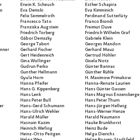
r
Erwin K. Scheuch
Esther Schapira
io
Eva Demski
Eva Kimminich
Felix Semmelroth
Ferdinand Sutterlüty
Francesco Tato
Franco Biondi
Franziska Augstein
Freimut Duve
Friedrich Torberg
Friedrich Wilhelm Graf
Gábor Demszky
Gabriele Klein
George Tabori
Georges Mandon
unner
Gerhard Fischer
Gerhard Mauz
Gert Heidenreich
Gertrud Höhler
Gina Wollinger
Gisela Notz
Gudrun Perko
Günter Bannas
Gunther Hellmann
Günther Rühle
Gyula Horn
H. Maximow Primakow
Hanna Pfeifer
Hanna-Renate Laurien
Hans G. Kippenberg
Hans Günter Gassen
Hans Lenk
Hans Magnus Enzensberge
Hans Peter Bull
Hans Peter Thurn
er
Hans-Gerd Schumann
Hans-Jürgen Hellwig
Hans-Ulrich Wehler
Hans-Werner Henze
Harald Müller
Harald Naumann
Hasnain Kazim
Hauke Brunkhorst
Heinrich Wefing
Heinz Bude
Heinz-Otto Peitgen
Helga Dierichs
Helga Wex
Helge Rossen-Stadtfeld