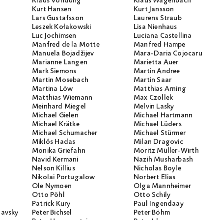
Klaus Vondung
Klaus Wagenbach
Kurt Hansen
Kurt Jansson
Lars Gustafsson
Laurens Straub
Leszek Kołakowski
Lisa Nienhaus
Luc Jochimsen
Luciana Castellina
Manfred de la Motte
Manfred Hampe
Manuela Bojadžijev
Mara-Daria Cojocaru
Marianne Langen
Marietta Auer
Mark Siemons
Martin Andree
Martin Mosebach
Martin Saar
Martina Löw
Matthias Arning
Matthias Wiemann
Max Czollek
Meinhard Miegel
Melvin Lasky
Michael Gielen
Michael Hartmann
Michael Krätke
Michael Lüders
Michael Schumacher
Michael Stürmer
Miklós Hadas
Milan Dragovic
Monika Griefahn
Moritz Müller-Wirth
Navid Kermani
Nazih Musharbash
Nelson Killius
Nicholas Boyle
Nikolai Portugalow
Norbert Elias
Ole Nymoen
Olga Mannheimer
Otto Pöhl
Otto Schily
Patrick Kury
Paul Ingendaay
lavsky
Peter Bichsel
Peter Böhm