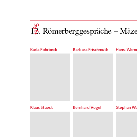
1985
12. Römerberggespräche – Mäze
Karla Fohrbeck
Barbara Frischmuth
Hans-Wern
Klaus Staeck
Bernhard Vogel
Stephan Wa