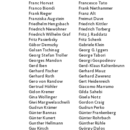
Franc Horvat
Francesco Tato
Franco Biondi
Frank Niethammer
Frank Rieger
Franz Alt
Franziska Augstein
Freimut Duve
Friedhelm Hengsbach
Friedrich Kittler
Friedrich Niewöhner
Friedrich Torberg
Friedrich Wilhelm Graf
Fritz J. Raddatz
Fritz Pasierbsky
Fritz Schenk
Gábor Demszky
Gabriele Klein
Galsan Tschinag
Georg G. Iggers
Georg Stefan Troller
George Tabori
Georges Mandon
Georgi Gospodinov
Gerd Iben
Gerd-Klaus Kaltenbrunner
Gerhard Fischer
Gerhard Mauz
Gerhard Roth
Gerhard Zwerenz
Gero von Randow
Gert Heidenreich
Gertrud Höhler
Giacomo Marramo
Gidon Kremer
Gilda Sahebi
Gina Wollinger
Gisela Notz
Giwi Margwelaschwili
Gordon Craig
Gudrun Krämer
Gudrun Perko
Günter Bannas
Günter Frankenberg
Günter Kunert
Günter Rohrbach
Gunther Hellmann
Günther Rühle
Guy Kirsch
György Dalos