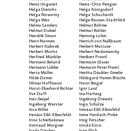
Heinz Ungureit
Heinz-Otto Peitgen
Helga Dierichs
Helga Königsdorf
Helga Nowotny
Helga Schuchardt
Helga Wex
Helge Rossen-Stadtfeld
Helma Sanders
Helmut Böhme
Helmut Dubiel
Helmut Ridder
Hendrik Simon
Henning Lobin
Henri Nannen
Henrich von Nußbaum
Herbert Kubicek
Herbert Marcuse
Herbert Moritz
Herbert Nedomansky
Herfried Münkler
Heribert Prantl
Hermann Beland
Hermann Glaser
Hermann Lübbe
Hermann Peter Piwitt
Herta Müller
Hertha Däubler-Gmelin
Hilde Domin
Hildegard Hamm-Brücher
Hilmar Hoffmann
Horst Bingel
Horst-Eberhard Richter
Igor Lasić
Ilse Staff
Ina Hartwig
Ines Geipel
Ingeborg Drewitz
Ingeborg Wurster
Ingo Schulze
Insa Wilke
Irenäus Eibl-Eibesfeld
Irenäus Eibl-Eibesfeldt
Irene Hardach-Pinke
Irina Scherbakowa
Iring Fetscher
Irmtraud Morgner
István Eörsi
Ivailo Ditchev
Ivan Illich