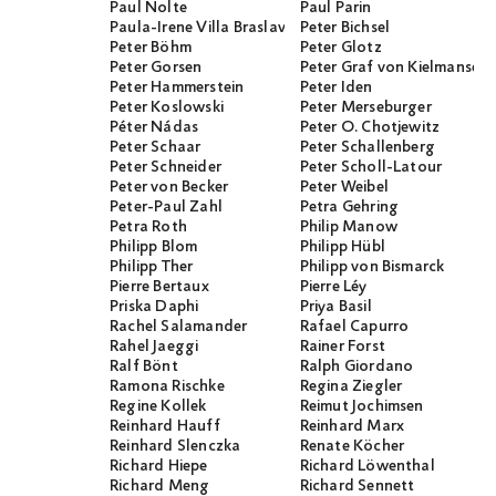
Paul Nolte
Paul Parin
Paula-Irene Villa Braslavsky
Peter Bichsel
Peter Böhm
Peter Glotz
Peter Gorsen
Peter Graf von Kielmanseg
Peter Hammerstein
Peter Iden
Peter Koslowski
Peter Merseburger
Péter Nádas
Peter O. Chotjewitz
Peter Schaar
Peter Schallenberg
Peter Schneider
Peter Scholl-Latour
Peter von Becker
Peter Weibel
Peter-Paul Zahl
Petra Gehring
Petra Roth
Philip Manow
Philipp Blom
Philipp Hübl
Philipp Ther
Philipp von Bismarck
Pierre Bertaux
Pierre Léy
Priska Daphi
Priya Basil
Rachel Salamander
Rafael Capurro
Rahel Jaeggi
Rainer Forst
Ralf Bönt
Ralph Giordano
Ramona Rischke
Regina Ziegler
Regine Kollek
Reimut Jochimsen
Reinhard Hauff
Reinhard Marx
Reinhard Slenczka
Renate Köcher
Richard Hiepe
Richard Löwenthal
Richard Meng
Richard Sennett