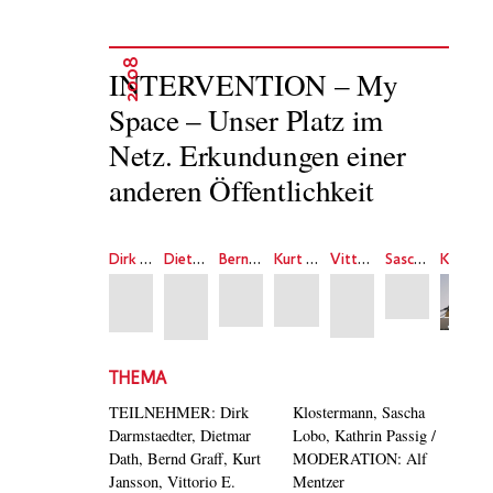
2008
INTERVENTION – My
Space – Unser Platz im
Netz. Erkundungen einer
anderen Öffentlichkeit
Dirk Darmstaedter
Dietmar Dath
Bernd Graff
Kurt Jansson
Vittorio E. Klostermann
Sascha Lobo
Kathrin Passig
THEMA
TEILNEHMER: Dirk
Klostermann, Sascha
Darmstaedter, Dietmar
Lobo, Kathrin Passig /
Dath, Bernd Graff, Kurt
MODERATION: Alf
Jansson, Vittorio E.
Mentzer