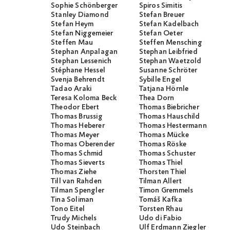
Sophie Schönberger
Spiros Simitis
Stanley Diamond
Stefan Breuer
Stefan Heym
Stefan Kadelbach
Stefan Niggemeier
Stefan Oeter
Steffen Mau
Steffen Mensching
Stephan Anpalagan
Stephan Leibfried
Stephan Lessenich
Stephan Waetzold
Stéphane Hessel
Susanne Schröter
Svenja Behrendt
Sybille Engel
Tadao Araki
Tatjana Hörnle
Teresa Koloma Beck
Thea Dorn
Theodor Ebert
Thomas Biebricher
Thomas Brussig
Thomas Hauschild
Thomas Heberer
Thomas Hestermann
Thomas Meyer
Thomas Mücke
Thomas Oberender
Thomas Röske
Thomas Schmid
Thomas Schuster
Thomas Sieverts
Thomas Thiel
Thomas Ziehe
Thorsten Thiel
Till van Rahden
Tilman Allert
Tilman Spengler
Timon Gremmels
Tina Soliman
Tomáš Kafka
Tono Eitel
Torsten Rhau
Trudy Michels
Udo di Fabio
Udo Steinbach
Ulf Erdmann Ziegler