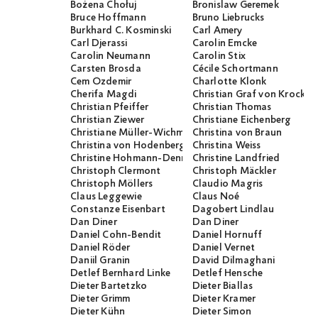
Bożena Chołuj
Bronislaw Geremek
Bruce Hoffmann
Bruno Liebrucks
Burkhard C. Kosminski
Carl Amery
Carl Djerassi
Carolin Emcke
Carolin Neumann
Carolin Stix
Carsten Brosda
Cécile Schortmann
Cem Özdemir
Charlotte Klonk
Cherifa Magdi
Christian Graf von Krocko
Christian Pfeiffer
Christian Thomas
Christian Ziewer
Christiane Eichenberg
Christiane Müller-Wichmann
Christina von Braun
Christina von Hodenberg
Christina Weiss
Christine Hohmann-Dennhardt
Christine Landfried
Christoph Clermont
Christoph Mäckler
Christoph Möllers
Claudio Magris
Claus Leggewie
Claus Noé
Constanze Eisenbart
Dagobert Lindlau
Dan Diner
Dan Diner
Daniel Cohn-Bendit
Daniel Hornuff
Daniel Röder
Daniel Vernet
Daniil Granin
David Dilmaghani
Detlef Bernhard Linke
Detlef Hensche
Dieter Bartetzko
Dieter Biallas
Dieter Grimm
Dieter Kramer
Dieter Kühn
Dieter Simon