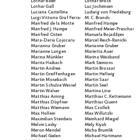
Lothar Baier
Lothar Brock
Lothar Gall
Luc Jochimsen
Luciana Castellina
Ludwig von Friedeburg
Luigi Vittorio Graf Ferraris
M. C. Brands
Manfred de la Motte
Manfred Hampe
Manfred J. Hampe
Manfred Meier-Preschany
Manfred Osten
Manuela Bojadžijev
Mara-Daria Cojocaru
Marcel Reich-Ranicki
Marianna Gruber
Marianne Gruber
Marianne Langen
Marietta Auer
Marina Münkler
Marina Weisband
Marita Haibach
Mark Siemons
Martin Andree
Martin Broszat
Martin Greiffenhagen
Martin Hellwig
Martin Mosebach
Martin Saar
Martin Schulze Wessel
Martin Seel
Martin Walser
Martina Löw
Matthias Arning
Matthias C. Kettemann
Matthias Döpfner
Matthias Quent
Matthias Wiemann
Max Czollek
Max Hollein
Max Willutzki
Maximilian Steinbeis
Meinhard Miegel
Melvin Lasky
Mely Kiyak
Meron Mendel
Micha Brumlik
Michael Gielen
Michael Hartmann