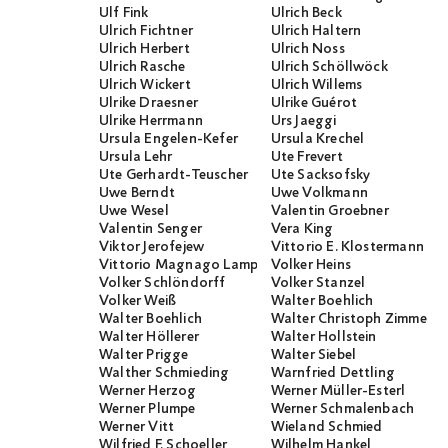
Ulf Fink
Ulrich Beck
Ulrich Fichtner
Ulrich Haltern
Ulrich Herbert
Ulrich Noss
Ulrich Rasche
Ulrich Schöllwöck
Ulrich Wickert
Ulrich Willems
Ulrike Draesner
Ulrike Guérot
Ulrike Herrmann
Urs Jaeggi
Ursula Engelen-Kefer
Ursula Krechel
Ursula Lehr
Ute Frevert
Ute Gerhardt-Teuscher
Ute Sacksofsky
Uwe Berndt
Uwe Volkmann
Uwe Wesel
Valentin Groebner
Valentin Senger
Vera King
Viktor Jerofejew
Vittorio E. Klostermann
Vittorio Magnago Lampugnani
Volker Heins
Volker Schlöndorff
Volker Stanzel
Volker Weiß
Walter Boehlich
Walter Boehlich
Walter Christoph Zimmerli
Walter Höllerer
Walter Hollstein
Walter Prigge
Walter Siebel
Walther Schmieding
Warnfried Dettling
Werner Herzog
Werner Müller-Esterl
Werner Plumpe
Werner Schmalenbach
Werner Vitt
Wieland Schmied
Wilfried F. Schoeller
Wilhelm Hankel