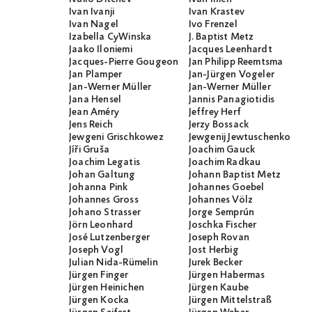
Ivan Ivanji
Ivan Krastev
Ivan Nagel
Ivo Frenzel
Izabella CyWinska
J. Baptist Metz
Jaako Iloniemi
Jacques Leenhardt
Jacques-Pierre Gougeon
Jan Philipp Reemtsma
Jan Plamper
Jan-Jürgen Vogeler
Jan-Werner Müller
Jan-Werner Müller
Jana Hensel
Jannis Panagiotidis
Jean Améry
Jeffrey Herf
Jens Reich
Jerzy Bossack
Jewgeni Grischkowez
Jewgenij Jewtuschenko
Jíři Gruša
Joachim Gauck
Joachim Legatis
Joachim Radkau
Johan Galtung
Johann Baptist Metz
Johanna Pink
Johannes Goebel
Johannes Gross
Johannes Völz
Johano Strasser
Jorge Semprún
Jörn Leonhard
Joschka Fischer
José Lutzenberger
Joseph Rovan
Joseph Vogl
Jost Herbig
Julian Nida-Rümelin
Jurek Becker
Jürgen Finger
Jürgen Habermas
Jürgen Heinichen
Jürgen Kaube
Jürgen Kocka
Jürgen Mittelstraß