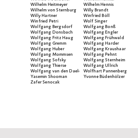
Wilhelm Heitmeyer
Wilhelm Hennis
Wilhelm von Sternburg
Willy Brandt
Willy Hartner
Winfried Böll
Winfried Petri
Wolf Singer
Wolfgang Bergsdorf
Wolfgang Bonß
Wolfgang Donsbach
Wolfgang Engler
Wolfgang Fritz Haug
Wolfgang Frühwald
Wolfgang Gremm
Wolfgang Harder
Wolfgang Huber
Wolfgang Kraushaar
Wolfgang Mommsen
Wolfgang Pehnt
Wolfgang Sofsky
Wolfgang Sternheim
Wolfgang Thierse
Wolfgang Ullrich
Wolfgang van den Daele
Wolfhart Pannenberg
Yasemin Shooman
Yvonne Büdenhölzer
Zafer Senocak