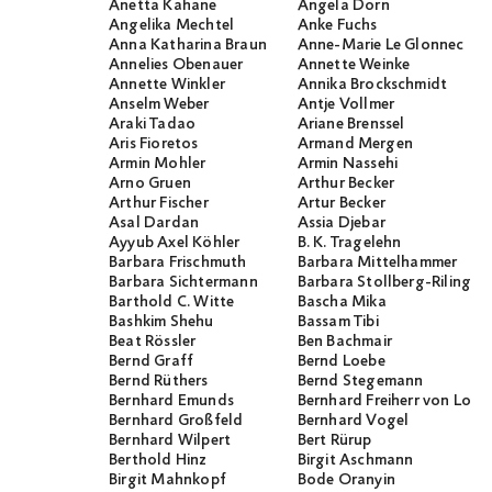
Anetta Kahane
Angela Dorn
Angelika Mechtel
Anke Fuchs
Anna Katharina Braun
Anne-Marie Le Glonnec
Annelies Obenauer
Annette Weinke
Annette Winkler
Annika Brockschmidt
Anselm Weber
Antje Vollmer
Araki Tadao
Ariane Brenssel
Aris Fioretos
Armand Mergen
Armin Mohler
Armin Nassehi
Arno Gruen
Arthur Becker
Arthur Fischer
Artur Becker
Asal Dardan
Assia Djebar
Ayyub Axel Köhler
B. K. Tragelehn
Barbara Frischmuth
Barbara Mittelhammer
Barbara Sichtermann
Barbara Stollberg-Rilinger
Barthold C. Witte
Bascha Mika
Bashkim Shehu
Bassam Tibi
Beat Rössler
Ben Bachmair
Bernd Graff
Bernd Loebe
Bernd Rüthers
Bernd Stegemann
Bernhard Emunds
Bernhard Freiherr von Loef
Bernhard Großfeld
Bernhard Vogel
Bernhard Wilpert
Bert Rürup
Berthold Hinz
Birgit Aschmann
Birgit Mahnkopf
Bode Oranyin