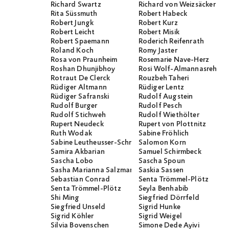
Richard Swartz
Richard von Weizsäcker
Rita Süssmuth
Robert Habeck
Robert Jungk
Robert Kurz
Robert Leicht
Robert Misik
Robert Spaemann
Roderich Reifenrath
Roland Koch
Romy Jaster
Rosa von Praunheim
Rosemarie Nave-Herz
Roshan Dhunjibhoy
Rosi Wolf-Almannasreh
Rotraut De Clerck
Rouzbeh Taheri
Rüdiger Altmann
Rüdiger Lentz
Rüdiger Safranski
Rudolf Augstein
Rudolf Burger
Rudolf Pesch
Rudolf Stichweh
Rudolf Wiethölter
Rupert Neudeck
Rupert von Plottnitz
Ruth Wodak
Sabine Fröhlich
Sabine Leutheusser-Schnarrenberger
Salomon Korn
Samira Akbarian
Samuel Schirmbeck
Sascha Lobo
Sascha Spoun
Sasha Marianna Salzmann
Saskia Sassen
Sebastian Conrad
Senta Trömmel-Plötz
Senta Trömmel-Plötz
Seyla Benhabib
Shi Ming
Siegfried Dörrfeld
Siegfried Unseld
Sigrid Hunke
Sigrid Köhler
Sigrid Weigel
Silvia Bovenschen
Simone Dede Ayivi