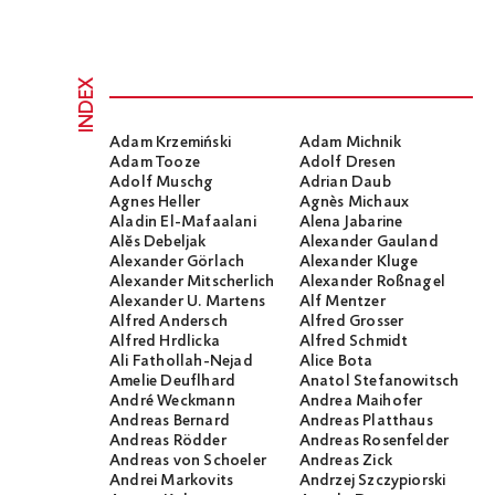
INDEX
Adam Krzemiński
Adam Michnik
Adam Tooze
Adolf Dresen
Adolf Muschg
Adrian Daub
Agnes Heller
Agnès Michaux
Aladin El-Mafaalani
Alena Jabarine
Alĕs Debeljak
Alexander Gauland
Alexander Görlach
Alexander Kluge
Alexander Mitscherlich
Alexander Roßnagel
Alexander U. Martens
Alf Mentzer
Alfred Andersch
Alfred Grosser
Alfred Hrdlicka
Alfred Schmidt
Ali Fathollah-Nejad
Alice Bota
Amelie Deuflhard
Anatol Stefanowitsch
André Weckmann
Andrea Maihofer
Andreas Bernard
Andreas Platthaus
Andreas Rödder
Andreas Rosenfelder
Andreas von Schoeler
Andreas Zick
Andrei Markovits
Andrzej Szczypiorski