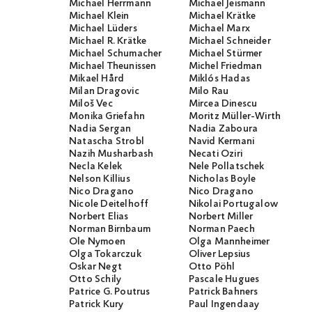
Michael Herrmann
Michael Jeismann
Michael Klein
Michael Krätke
Michael Lüders
Michael Marx
Michael R. Krätke
Michael Schneider
Michael Schumacher
Michael Stürmer
Michael Theunissen
Michel Friedman
Mikael Hård
Miklós Hadas
Milan Dragovic
Milo Rau
Miloš Vec
Mircea Dinescu
Monika Griefahn
Moritz Müller-Wirth
Nadia Sergan
Nadia Zaboura
Natascha Strobl
Navid Kermani
Nazih Musharbash
Necati Öziri
Necla Kelek
Nele Pollatschek
Nelson Killius
Nicholas Boyle
Nico Dragano
Nico Dragano
Nicole Deitelhoff
Nikolai Portugalow
Norbert Elias
Norbert Miller
Norman Birnbaum
Norman Paech
Ole Nymoen
Olga Mannheimer
Olga Tokarczuk
Oliver Lepsius
Oskar Negt
Otto Pöhl
Otto Schily
Pascale Hugues
Patrice G. Poutrus
Patrick Bahners
Patrick Kury
Paul Ingendaay