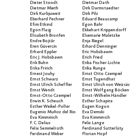
Dieter Stoodt
Dietmar Dath
Dietmar Mieth
Dirk Darmstaedter
Dirk Kurbjuweit
Dirk Pilz
Eberhard Fechner
Eduard Beaucamp
Efim Etkind
Egon Bahr
Egon Flaig
Ekkehart Krippendorff
Elisabeth Bronfen
Elsemarie Maletzke
Endre Bojtár
Enja Riegel
Eren Güvercin
Erhard Denninger
Erhard Eppler
Eric Hobsbawm
Eric J. Hobsbawn
Erich Fried
Erik Buhn
Erika Fischer-Lichte
Erika Fririch
Erika Runge
Ernest Jouhy
Ernst Otto Czempiel
Ernst Schwarz
Ernst Tugendhat
Ernst Ulrich Scheffler
Ernst Ulrich von Weizsäcker
Ernst Wendt
Ernst Wolfgang Böckenför
Ernst-Otto Czempiel
Ernst-Wilhelm Händler
Erwin K. Scheuch
Esther Schapira
Esther Weikel-Poller
Eugen Kogon
Eugenio Muñoz del Rio
Eva Demski
Eva Kimminich
Eva Kimminich
F. C. Delius
Felix Lange
Felix Semmelroth
Ferdinand Sutterlüty
Ferdinand Weber
Florian Hopf