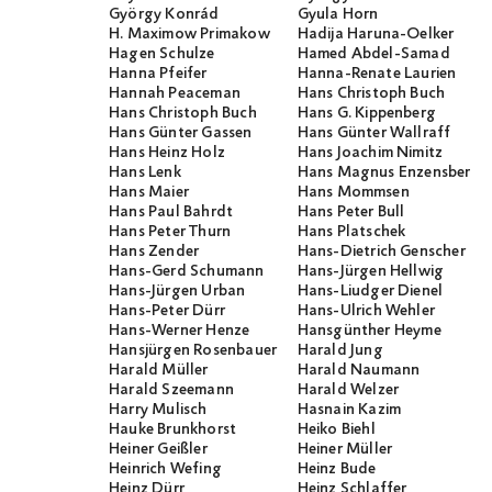
György Konrád
Gyula Horn
H. Maximow Primakow
Hadija Haruna-Oelker
Hagen Schulze
Hamed Abdel-Samad
Hanna Pfeifer
Hanna-Renate Laurien
Hannah Peaceman
Hans Christoph Buch
Hans Christoph Buch
Hans G. Kippenberg
Hans Günter Gassen
Hans Günter Wallraff
Hans Heinz Holz
Hans Joachim Nimitz
Hans Lenk
Hans Magnus Enzensberge
Hans Maier
Hans Mommsen
Hans Paul Bahrdt
Hans Peter Bull
Hans Peter Thurn
Hans Platschek
Hans Zender
Hans-Dietrich Genscher
Hans-Gerd Schumann
Hans-Jürgen Hellwig
Hans-Jürgen Urban
Hans-Liudger Dienel
Hans-Peter Dürr
Hans-Ulrich Wehler
Hans-Werner Henze
Hansgünther Heyme
Hansjürgen Rosenbauer
Harald Jung
Harald Müller
Harald Naumann
Harald Szeemann
Harald Welzer
Harry Mulisch
Hasnain Kazim
Hauke Brunkhorst
Heiko Biehl
Heiner Geißler
Heiner Müller
Heinrich Wefing
Heinz Bude
Heinz Dürr
Heinz Schlaffer