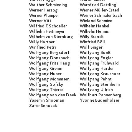
Walther Schmieding
Warnfried Dettling
Werner Herzog
Werner Müller-Esterl
Werner Plumpe
Werner Schmalenbach
Werner Vitt
Wieland Schmied
Wilfried F. Schoeller
Wilhelm Hankel
Wilhelm Heitmeyer
Wilhelm Hennis
Wilhelm von Sternburg
Willy Brandt
Willy Hartner
Winfried Böll
Winfried Petri
Wolf Singer
Wolfgang Bergsdorf
Wolfgang Bonß
Wolfgang Donsbach
Wolfgang Engler
Wolfgang Fritz Haug
Wolfgang Frühwald
Wolfgang Gremm
Wolfgang Harder
Wolfgang Huber
Wolfgang Kraushaar
Wolfgang Mommsen
Wolfgang Pehnt
Wolfgang Sofsky
Wolfgang Sternheim
Wolfgang Thierse
Wolfgang Ullrich
Wolfgang van den Daele
Wolfhart Pannenberg
Yasemin Shooman
Yvonne Büdenhölzer
Zafer Senocak