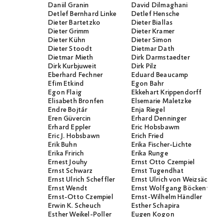
Daniil Granin
David Dilmaghani
Detlef Bernhard Linke
Detlef Hensche
Dieter Bartetzko
Dieter Biallas
Dieter Grimm
Dieter Kramer
Dieter Kühn
Dieter Simon
Dieter Stoodt
Dietmar Dath
Dietmar Mieth
Dirk Darmstaedter
Dirk Kurbjuweit
Dirk Pilz
Eberhard Fechner
Eduard Beaucamp
Efim Etkind
Egon Bahr
Egon Flaig
Ekkehart Krippendorff
Elisabeth Bronfen
Elsemarie Maletzke
Endre Bojtár
Enja Riegel
Eren Güvercin
Erhard Denninger
Erhard Eppler
Eric Hobsbawm
Eric J. Hobsbawn
Erich Fried
Erik Buhn
Erika Fischer-Lichte
Erika Fririch
Erika Runge
Ernest Jouhy
Ernst Otto Czempiel
Ernst Schwarz
Ernst Tugendhat
Ernst Ulrich Scheffler
Ernst Ulrich von Weizsäcker
Ernst Wendt
Ernst Wolfgang Böckenför
Ernst-Otto Czempiel
Ernst-Wilhelm Händler
Erwin K. Scheuch
Esther Schapira
Esther Weikel-Poller
Eugen Kogon