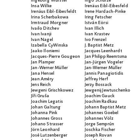
Ingeborg Wurster
Ingo Schulze
Insa Wilke
Irenäus Eibl-Eibesfeld
Irenäus Eibl-Eibesfeldt
Irene Hardach-Pinke
Irina Scherbakowa
Iring Fetscher
Irmtraud Morgner
István Eörsi
Ivailo Ditchev
Ivan Illich
Ivan Ivanji
Ivan Krastev
Ivan Nagel
Ivo Frenzel
Izabella CyWinska
J. Baptist Metz
Jaako Iloniemi
Jacques Leenhardt
Jacques-Pierre Gougeon
Jan Philipp Reemtsma
Jan Plamper
Jan-Jürgen Vogeler
Jan-Werner Müller
Jan-Werner Müller
Jana Hensel
Jannis Panagiotidis
Jean Améry
Jeffrey Herf
Jens Reich
Jerzy Bossack
Jewgeni Grischkowez
Jewgenij Jewtuschenko
Jíři Gruša
Joachim Gauck
Joachim Legatis
Joachim Radkau
Johan Galtung
Johann Baptist Metz
Johanna Pink
Johannes Goebel
Johannes Gross
Johannes Völz
Johano Strasser
Jorge Semprún
Jörn Leonhard
Joschka Fischer
José Lutzenberger
Joseph Rovan