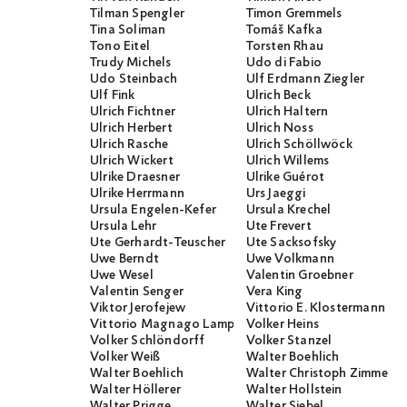
Tilman Spengler
Timon Gremmels
Tina Soliman
Tomáš Kafka
Tono Eitel
Torsten Rhau
Trudy Michels
Udo di Fabio
Udo Steinbach
Ulf Erdmann Ziegler
Ulf Fink
Ulrich Beck
Ulrich Fichtner
Ulrich Haltern
Ulrich Herbert
Ulrich Noss
Ulrich Rasche
Ulrich Schöllwöck
Ulrich Wickert
Ulrich Willems
Ulrike Draesner
Ulrike Guérot
Ulrike Herrmann
Urs Jaeggi
Ursula Engelen-Kefer
Ursula Krechel
Ursula Lehr
Ute Frevert
Ute Gerhardt-Teuscher
Ute Sacksofsky
Uwe Berndt
Uwe Volkmann
Uwe Wesel
Valentin Groebner
Valentin Senger
Vera King
Viktor Jerofejew
Vittorio E. Klostermann
Vittorio Magnago Lampugnani
Volker Heins
Volker Schlöndorff
Volker Stanzel
Volker Weiß
Walter Boehlich
Walter Boehlich
Walter Christoph Zimmerli
Walter Höllerer
Walter Hollstein
Walter Prigge
Walter Siebel