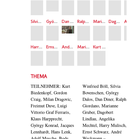
Silvia Bovenschen
György Dalos
Dan Diner
Ralph Giordano
Marianna Gruber
Dagobert Lindlau
Angelika Mechtel
Harry Mulisch
Ernst Schwarz
André Weckmann
Marianne Gruber
Kurt Biedenkopf
THEMA
TEILNEHMER: Kurt
Winfried Böll, Silvia
Biedenkopf, Gordon
Bovenschen, György
Craig, Milan Dragovic,
Dalos, Dan Diner, Ralph
Freimut Duve, Luigi
Giordano, Marianne
Vittorio Graf Ferraris,
Gruber, Dagobert
Klaus Harpprecht,
Lindlau, Angelika
György Konrad, Jacques
Mechtel, Harry Mulisch,
Lennhardt, Hans Lenk,
Ernst Schwarz, André
Adolf Muschg, Bode
Weckmann –