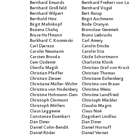
Bernhard Emunds
Bernhard Freiherr von Loef
Bernhard Großfeld
Bernhard Vogel
Bernhard Wilpert
Bert Rürup
Berthold Hinz
Birgit Aschmann
Birgit Mahnkopf
Bode Oranyin
Bożena Chołuj
Bronislaw Geremek
Bruce Hoffmann
Bruno Liebrucks
Burkhard C. Kosminski
Carl Amery
Carl Djerassi
Carolin Emcke
Carolin Neumann
Carolin Stix
Carsten Brosda
Cécile Schortmann
Cem Özdemir
Charlotte Klonk
Cherifa Magdi
Christian Graf von Krocko
Christian Pfeiffer
Christian Thomas
Christian Ziewer
Christiane Eichenberg
Christiane Müller-Wichmann
Christina von Braun
Christina von Hodenberg
Christina Weiss
Christine Hohmann-Dennhardt
Christine Landfried
Christoph Clermont
Christoph Mäckler
Christoph Möllers
Claudio Magris
Claus Leggewie
Claus Noé
Constanze Eisenbart
Dagobert Lindlau
Dan Diner
Dan Diner
Daniel Cohn-Bendit
Daniel Hornuff
Daniel Röder
Daniel Vernet