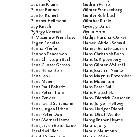
Gudrun Krämer
Gudrun Perko
Günter Bannas
Günter Frankenberg
Günter Kunert
Günter Rohrbach
Gunther Hellmann
Günther Rühle
Guy Kirsch
György Dalos
György Konrád
Gyula Horn
H. Maximow Primakow
Hadija Haruna-Oelker
Hagen Schulze
Hamed Abdel-Samad
Hanna Pfeifer
Hanna-Renate Laurien
Hannah Peaceman
Hans Christoph Buch
Hans Christoph Buch
Hans G. Kippenberg
Hans Günter Gassen
Hans Günter Wallraff
Hans Heinz Holz
Hans Joachim Nimitz
Hans Lenk
Hans Magnus Enzensberge
Hans Maier
Hans Mommsen
Hans Paul Bahrdt
Hans Peter Bull
Hans Peter Thurn
Hans Platschek
Hans Zender
Hans-Dietrich Genscher
Hans-Gerd Schumann
Hans-Jürgen Hellwig
Hans-Jürgen Urban
Hans-Liudger Dienel
Hans-Peter Dürr
Hans-Ulrich Wehler
Hans-Werner Henze
Hansgünther Heyme
Hansjürgen Rosenbauer
Harald Jung
Harald Müller
Harald Naumann
Harald Szeemann
Harald Welzer