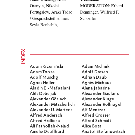
Oranyin, Nikolai
MODERATION: Erhard
Portugalow, Araki Tadao
Denninger, Wilfried F.
/ Gesprächsteilnehmer:
Schoeller
Seyla Benhabib,
INDEX
Adam Krzemiński
Adam Michnik
Adam Tooze
Adolf Dresen
Adolf Muschg
Adrian Daub
Agnes Heller
Agnès Michaux
Aladin El-Mafaalani
Alena Jabarine
Alĕs Debeljak
Alexander Gauland
Alexander Görlach
Alexander Kluge
Alexander Mitscherlich
Alexander Roßnagel
Alexander U. Martens
Alf Mentzer
Alfred Andersch
Alfred Grosser
Alfred Hrdlicka
Alfred Schmidt
Ali Fathollah-Nejad
Alice Bota
Amelie Deuflhard
Anatol Stefanowitsch