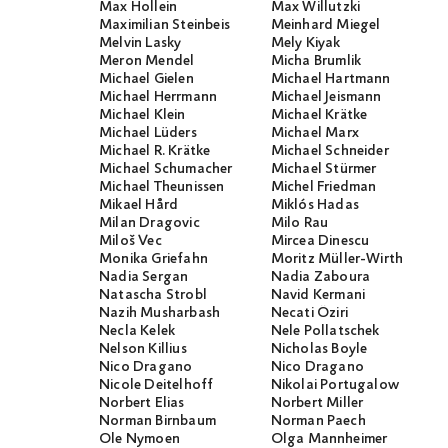
Max Hollein
Max Willutzki
Maximilian Steinbeis
Meinhard Miegel
Melvin Lasky
Mely Kiyak
Meron Mendel
Micha Brumlik
Michael Gielen
Michael Hartmann
Michael Herrmann
Michael Jeismann
Michael Klein
Michael Krätke
Michael Lüders
Michael Marx
Michael R. Krätke
Michael Schneider
Michael Schumacher
Michael Stürmer
Michael Theunissen
Michel Friedman
Mikael Hård
Miklós Hadas
Milan Dragovic
Milo Rau
Miloš Vec
Mircea Dinescu
Monika Griefahn
Moritz Müller-Wirth
Nadia Sergan
Nadia Zaboura
Natascha Strobl
Navid Kermani
Nazih Musharbash
Necati Öziri
Necla Kelek
Nele Pollatschek
Nelson Killius
Nicholas Boyle
Nico Dragano
Nico Dragano
Nicole Deitelhoff
Nikolai Portugalow
Norbert Elias
Norbert Miller
Norman Birnbaum
Norman Paech
Ole Nymoen
Olga Mannheimer