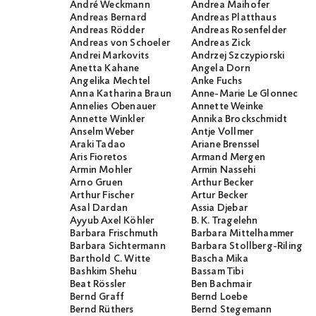
André Weckmann
Andrea Maihofer
Andreas Bernard
Andreas Platthaus
Andreas Rödder
Andreas Rosenfelder
Andreas von Schoeler
Andreas Zick
Andrei Markovits
Andrzej Szczypiorski
Anetta Kahane
Angela Dorn
Angelika Mechtel
Anke Fuchs
Anna Katharina Braun
Anne-Marie Le Glonnec
Annelies Obenauer
Annette Weinke
Annette Winkler
Annika Brockschmidt
Anselm Weber
Antje Vollmer
Araki Tadao
Ariane Brenssel
Aris Fioretos
Armand Mergen
Armin Mohler
Armin Nassehi
Arno Gruen
Arthur Becker
Arthur Fischer
Artur Becker
Asal Dardan
Assia Djebar
Ayyub Axel Köhler
B. K. Tragelehn
Barbara Frischmuth
Barbara Mittelhammer
Barbara Sichtermann
Barbara Stollberg-Rilinger
Barthold C. Witte
Bascha Mika
Bashkim Shehu
Bassam Tibi
Beat Rössler
Ben Bachmair
Bernd Graff
Bernd Loebe
Bernd Rüthers
Bernd Stegemann