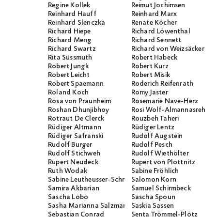
Regine Kollek
Reimut Jochimsen
Reinhard Hauff
Reinhard Marx
Reinhard Slenczka
Renate Köcher
Richard Hiepe
Richard Löwenthal
Richard Meng
Richard Sennett
Richard Swartz
Richard von Weizsäcker
Rita Süssmuth
Robert Habeck
Robert Jungk
Robert Kurz
Robert Leicht
Robert Misik
Robert Spaemann
Roderich Reifenrath
Roland Koch
Romy Jaster
Rosa von Praunheim
Rosemarie Nave-Herz
Roshan Dhunjibhoy
Rosi Wolf-Almannasreh
Rotraut De Clerck
Rouzbeh Taheri
Rüdiger Altmann
Rüdiger Lentz
Rüdiger Safranski
Rudolf Augstein
Rudolf Burger
Rudolf Pesch
Rudolf Stichweh
Rudolf Wiethölter
Rupert Neudeck
Rupert von Plottnitz
Ruth Wodak
Sabine Fröhlich
Sabine Leutheusser-Schnarrenberger
Salomon Korn
Samira Akbarian
Samuel Schirmbeck
Sascha Lobo
Sascha Spoun
Sasha Marianna Salzmann
Saskia Sassen
Sebastian Conrad
Senta Trömmel-Plötz