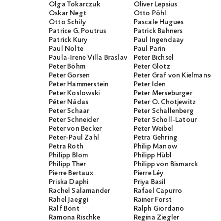
Olga Tokarczuk
Oliver Lepsius
Oskar Negt
Otto Pöhl
Otto Schily
Pascale Hugues
Patrice G. Poutrus
Patrick Bahners
Patrick Kury
Paul Ingendaay
Paul Nolte
Paul Parin
Paula-Irene Villa Braslavsky
Peter Bichsel
Peter Böhm
Peter Glotz
Peter Gorsen
Peter Graf von Kielmanseg
Peter Hammerstein
Peter Iden
Peter Koslowski
Peter Merseburger
Péter Nádas
Peter O. Chotjewitz
Peter Schaar
Peter Schallenberg
Peter Schneider
Peter Scholl-Latour
Peter von Becker
Peter Weibel
Peter-Paul Zahl
Petra Gehring
Petra Roth
Philip Manow
Philipp Blom
Philipp Hübl
Philipp Ther
Philipp von Bismarck
Pierre Bertaux
Pierre Léy
Priska Daphi
Priya Basil
Rachel Salamander
Rafael Capurro
Rahel Jaeggi
Rainer Forst
Ralf Bönt
Ralph Giordano
Ramona Rischke
Regina Ziegler