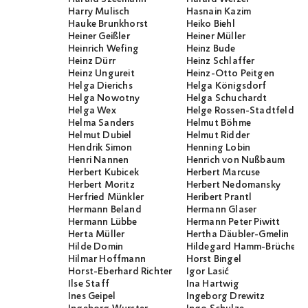
Harry Mulisch
Hasnain Kazim
Hauke Brunkhorst
Heiko Biehl
Heiner Geißler
Heiner Müller
Heinrich Wefing
Heinz Bude
Heinz Dürr
Heinz Schlaffer
Heinz Ungureit
Heinz-Otto Peitgen
Helga Dierichs
Helga Königsdorf
Helga Nowotny
Helga Schuchardt
Helga Wex
Helge Rossen-Stadtfeld
Helma Sanders
Helmut Böhme
Helmut Dubiel
Helmut Ridder
Hendrik Simon
Henning Lobin
Henri Nannen
Henrich von Nußbaum
Herbert Kubicek
Herbert Marcuse
Herbert Moritz
Herbert Nedomansky
Herfried Münkler
Heribert Prantl
Hermann Beland
Hermann Glaser
Hermann Lübbe
Hermann Peter Piwitt
Herta Müller
Hertha Däubler-Gmelin
Hilde Domin
Hildegard Hamm-Brücher
Hilmar Hoffmann
Horst Bingel
Horst-Eberhard Richter
Igor Lasić
Ilse Staff
Ina Hartwig
Ines Geipel
Ingeborg Drewitz