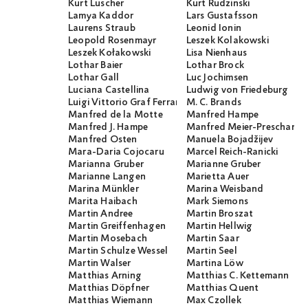
Kurt Luscher
Kurt Rudzinski
Lamya Kaddor
Lars Gustafsson
Laurens Straub
Leonid Ionin
Leopold Rosenmayr
Leszek Kolakowski
Leszek Kołakowski
Lisa Nienhaus
Lothar Baier
Lothar Brock
Lothar Gall
Luc Jochimsen
Luciana Castellina
Ludwig von Friedeburg
Luigi Vittorio Graf Ferraris
M. C. Brands
Manfred de la Motte
Manfred Hampe
Manfred J. Hampe
Manfred Meier-Preschany
Manfred Osten
Manuela Bojadžijev
Mara-Daria Cojocaru
Marcel Reich-Ranicki
Marianna Gruber
Marianne Gruber
Marianne Langen
Marietta Auer
Marina Münkler
Marina Weisband
Marita Haibach
Mark Siemons
Martin Andree
Martin Broszat
Martin Greiffenhagen
Martin Hellwig
Martin Mosebach
Martin Saar
Martin Schulze Wessel
Martin Seel
Martin Walser
Martina Löw
Matthias Arning
Matthias C. Kettemann
Matthias Döpfner
Matthias Quent
Matthias Wiemann
Max Czollek