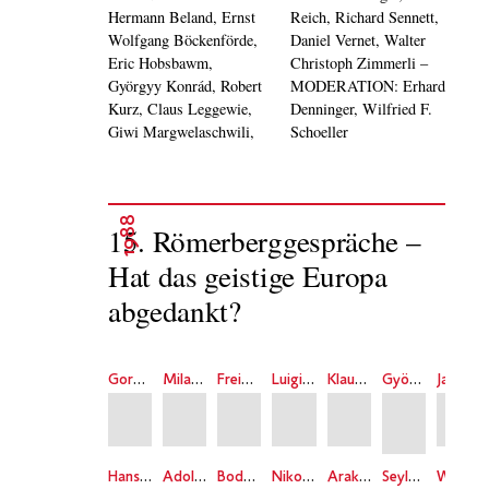
Hermann Beland, Ernst
Reich, Richard Sennett,
Wolfgang Böckenförde,
Daniel Vernet, Walter
Eric Hobsbawm,
Christoph Zimmerli –
Györgyy Konrád, Robert
MODERATION: Erhard
Kurz, Claus Leggewie,
Denninger, Wilfried F.
Giwi Margwelaschwili,
Schoeller
1988
15. Römerberggespräche –
Hat das geistige Europa
abgedankt?
Gordon Craig
Milan Dragovic
Freimut Duve
Luigi Vittorio Graf Ferraris
Klaus Harpprecht
György Konrád
Jacques Leenhardt
Hans Lenk
Adolf Muschg
Bode Oranyin
Nikolai Portugalow
Araki Tadao
Seyla Benhabib
Winfried Böll