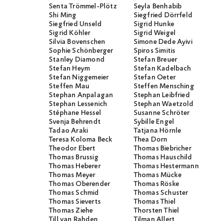
Senta Trömmel-Plötz
Seyla Benhabib
Shi Ming
Siegfried Dörrfeld
Siegfried Unseld
Sigrid Hunke
Sigrid Köhler
Sigrid Weigel
Silvia Bovenschen
Simone Dede Ayivi
Sophie Schönberger
Spiros Simitis
Stanley Diamond
Stefan Breuer
Stefan Heym
Stefan Kadelbach
Stefan Niggemeier
Stefan Oeter
Steffen Mau
Steffen Mensching
Stephan Anpalagan
Stephan Leibfried
Stephan Lessenich
Stephan Waetzold
Stéphane Hessel
Susanne Schröter
Svenja Behrendt
Sybille Engel
Tadao Araki
Tatjana Hörnle
Teresa Koloma Beck
Thea Dorn
Theodor Ebert
Thomas Biebricher
Thomas Brussig
Thomas Hauschild
Thomas Heberer
Thomas Hestermann
Thomas Meyer
Thomas Mücke
Thomas Oberender
Thomas Röske
Thomas Schmid
Thomas Schuster
Thomas Sieverts
Thomas Thiel
Thomas Ziehe
Thorsten Thiel
Till van Rahden
Tilman Allert