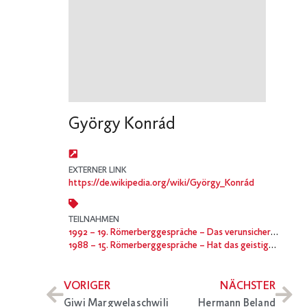
György Konrád
EXTERNER LINK
https://de.wikipedia.org/wiki/György_Konrád
TEILNAHMEN
1992
– 19. Römerberggespräche – Das verunsicherte Europa
1988
– 15. Römerberggespräche – Hat das geistige Europa abgedankt?
VORIGER
NÄCHSTER
Giwi Margwelaschwili
Hermann Beland