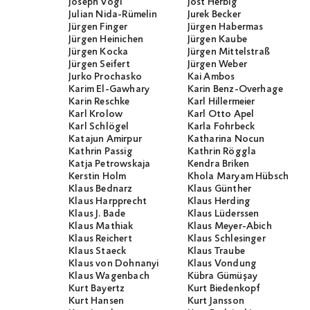
Joseph Vogl
Jost Herbig
Julian Nida-Rümelin
Jurek Becker
Jürgen Finger
Jürgen Habermas
Jürgen Heinichen
Jürgen Kaube
Jürgen Kocka
Jürgen Mittelstraß
Jürgen Seifert
Jürgen Weber
Jurko Prochasko
Kai Ambos
Karim El-Gawhary
Karin Benz-Overhage
Karin Reschke
Karl Hillermeier
Karl Krolow
Karl Otto Apel
Karl Schlögel
Karla Fohrbeck
Katajun Amirpur
Katharina Nocun
Kathrin Passig
Kathrin Röggla
Katja Petrowskaja
Kendra Briken
Kerstin Holm
Khola Maryam Hübsch
Klaus Bednarz
Klaus Günther
Klaus Harpprecht
Klaus Herding
Klaus J. Bade
Klaus Lüderssen
Klaus Mathiak
Klaus Meyer-Abich
Klaus Reichert
Klaus Schlesinger
Klaus Staeck
Klaus Traube
Klaus von Dohnanyi
Klaus Vondung
Klaus Wagenbach
Kübra Gümüşay
Kurt Bayertz
Kurt Biedenkopf
Kurt Hansen
Kurt Jansson