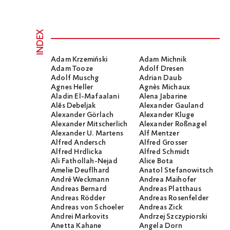
INDEX
Adam Krzemiński
Adam Michnik
Adam Tooze
Adolf Dresen
Adolf Muschg
Adrian Daub
Agnes Heller
Agnès Michaux
Aladin El-Mafaalani
Alena Jabarine
Alĕs Debeljak
Alexander Gauland
Alexander Görlach
Alexander Kluge
Alexander Mitscherlich
Alexander Roßnagel
Alexander U. Martens
Alf Mentzer
Alfred Andersch
Alfred Grosser
Alfred Hrdlicka
Alfred Schmidt
Ali Fathollah-Nejad
Alice Bota
Amelie Deuflhard
Anatol Stefanowitsch
André Weckmann
Andrea Maihofer
Andreas Bernard
Andreas Platthaus
Andreas Rödder
Andreas Rosenfelder
Andreas von Schoeler
Andreas Zick
Andrei Markovits
Andrzej Szczypiorski
Anetta Kahane
Angela Dorn