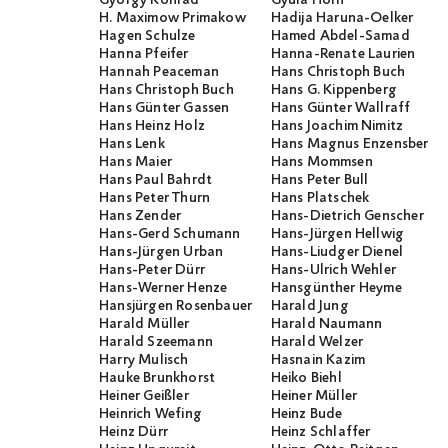
György Konrád
Gyula Horn
H. Maximow Primakow
Hadija Haruna-Oelker
Hagen Schulze
Hamed Abdel-Samad
Hanna Pfeifer
Hanna-Renate Laurien
Hannah Peaceman
Hans Christoph Buch
Hans Christoph Buch
Hans G. Kippenberg
Hans Günter Gassen
Hans Günter Wallraff
Hans Heinz Holz
Hans Joachim Nimitz
Hans Lenk
Hans Magnus Enzensberge
Hans Maier
Hans Mommsen
Hans Paul Bahrdt
Hans Peter Bull
Hans Peter Thurn
Hans Platschek
Hans Zender
Hans-Dietrich Genscher
Hans-Gerd Schumann
Hans-Jürgen Hellwig
Hans-Jürgen Urban
Hans-Liudger Dienel
Hans-Peter Dürr
Hans-Ulrich Wehler
Hans-Werner Henze
Hansgünther Heyme
Hansjürgen Rosenbauer
Harald Jung
Harald Müller
Harald Naumann
Harald Szeemann
Harald Welzer
Harry Mulisch
Hasnain Kazim
Hauke Brunkhorst
Heiko Biehl
Heiner Geißler
Heiner Müller
Heinrich Wefing
Heinz Bude
Heinz Dürr
Heinz Schlaffer