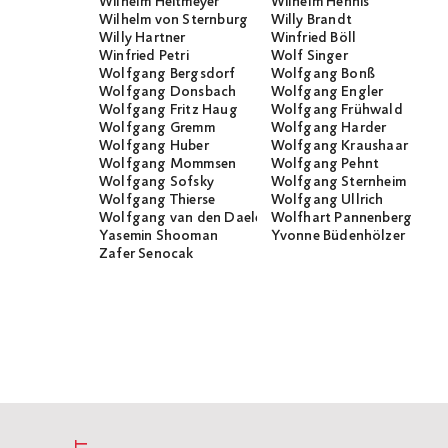
Wilhelm Heitmeyer
Wilhelm Hennis
Wilhelm von Sternburg
Willy Brandt
Willy Hartner
Winfried Böll
Winfried Petri
Wolf Singer
Wolfgang Bergsdorf
Wolfgang Bonß
Wolfgang Donsbach
Wolfgang Engler
Wolfgang Fritz Haug
Wolfgang Frühwald
Wolfgang Gremm
Wolfgang Harder
Wolfgang Huber
Wolfgang Kraushaar
Wolfgang Mommsen
Wolfgang Pehnt
Wolfgang Sofsky
Wolfgang Sternheim
Wolfgang Thierse
Wolfgang Ullrich
Wolfgang van den Daele
Wolfhart Pannenberg
Yasemin Shooman
Yvonne Büdenhölzer
Zafer Senocak