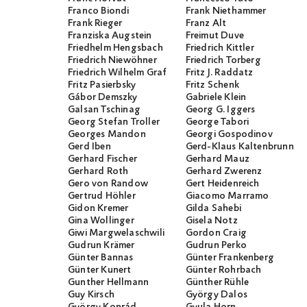
Franco Biondi
Frank Niethammer
Frank Rieger
Franz Alt
Franziska Augstein
Freimut Duve
Friedhelm Hengsbach
Friedrich Kittler
Friedrich Niewöhner
Friedrich Torberg
Friedrich Wilhelm Graf
Fritz J. Raddatz
Fritz Pasierbsky
Fritz Schenk
Gábor Demszky
Gabriele Klein
Galsan Tschinag
Georg G. Iggers
Georg Stefan Troller
George Tabori
Georges Mandon
Georgi Gospodinov
Gerd Iben
Gerd-Klaus Kaltenbrunner
Gerhard Fischer
Gerhard Mauz
Gerhard Roth
Gerhard Zwerenz
Gero von Randow
Gert Heidenreich
Gertrud Höhler
Giacomo Marramo
Gidon Kremer
Gilda Sahebi
Gina Wollinger
Gisela Notz
Giwi Margwelaschwili
Gordon Craig
Gudrun Krämer
Gudrun Perko
Günter Bannas
Günter Frankenberg
Günter Kunert
Günter Rohrbach
Gunther Hellmann
Günther Rühle
Guy Kirsch
György Dalos