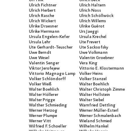
Ulf Fink
Ulrich Beck
Ulrich Fichtner
Ulrich Haltern
Ulrich Herbert
Ulrich Noss
Ulrich Rasche
Ulrich Schöllwöck
Ulrich Wickert
Ulrich Willems
Ulrike Draesner
Ulrike Guérot
Ulrike Herrmann
Urs Jaeggi
Ursula Engelen-Kefer
Ursula Krechel
Ursula Lehr
Ute Frevert
Ute Gerhardt-Teuscher
Ute Sacksofsky
Uwe Berndt
Uwe Volkmann
Uwe Wesel
Valentin Groebner
Valentin Senger
Vera King
Viktor Jerofejew
Vittorio E. Klostermann
Vittorio Magnago Lampugnani
Volker Heins
Volker Schlöndorff
Volker Stanzel
Volker Weiß
Walter Boehlich
Walter Boehlich
Walter Christoph Zimmerli
Walter Höllerer
Walter Hollstein
Walter Prigge
Walter Siebel
Walther Schmieding
Warnfried Dettling
Werner Herzog
Werner Müller-Esterl
Werner Plumpe
Werner Schmalenbach
Werner Vitt
Wieland Schmied
Wilfried F. Schoeller
Wilhelm Hankel