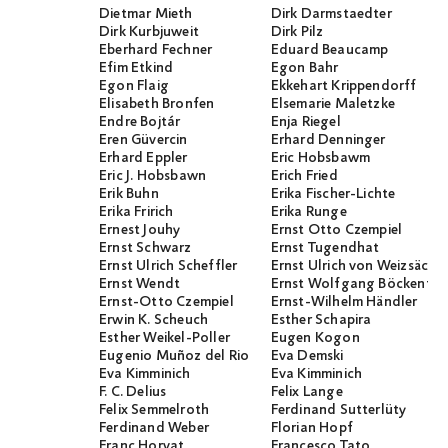
Dietmar Mieth
Dirk Darmstaedter
Dirk Kurbjuweit
Dirk Pilz
Eberhard Fechner
Eduard Beaucamp
Efim Etkind
Egon Bahr
Egon Flaig
Ekkehart Krippendorff
Elisabeth Bronfen
Elsemarie Maletzke
Endre Bojtár
Enja Riegel
Eren Güvercin
Erhard Denninger
Erhard Eppler
Eric Hobsbawm
Eric J. Hobsbawn
Erich Fried
Erik Buhn
Erika Fischer-Lichte
Erika Fririch
Erika Runge
Ernest Jouhy
Ernst Otto Czempiel
Ernst Schwarz
Ernst Tugendhat
Ernst Ulrich Scheffler
Ernst Ulrich von Weizsäcker
Ernst Wendt
Ernst Wolfgang Böckenför
Ernst-Otto Czempiel
Ernst-Wilhelm Händler
Erwin K. Scheuch
Esther Schapira
Esther Weikel-Poller
Eugen Kogon
Eugenio Muñoz del Rio
Eva Demski
Eva Kimminich
Eva Kimminich
F. C. Delius
Felix Lange
Felix Semmelroth
Ferdinand Sutterlüty
Ferdinand Weber
Florian Hopf
Franc Horvat
Francesco Tato