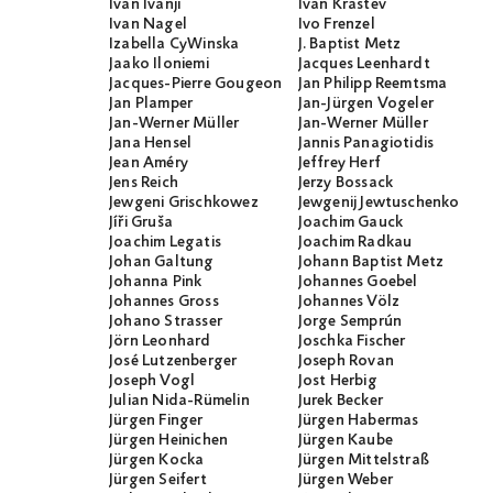
Ivan Ivanji
Ivan Krastev
Ivan Nagel
Ivo Frenzel
Izabella CyWinska
J. Baptist Metz
Jaako Iloniemi
Jacques Leenhardt
Jacques-Pierre Gougeon
Jan Philipp Reemtsma
Jan Plamper
Jan-Jürgen Vogeler
Jan-Werner Müller
Jan-Werner Müller
Jana Hensel
Jannis Panagiotidis
Jean Améry
Jeffrey Herf
Jens Reich
Jerzy Bossack
Jewgeni Grischkowez
Jewgenij Jewtuschenko
Jíři Gruša
Joachim Gauck
Joachim Legatis
Joachim Radkau
Johan Galtung
Johann Baptist Metz
Johanna Pink
Johannes Goebel
Johannes Gross
Johannes Völz
Johano Strasser
Jorge Semprún
Jörn Leonhard
Joschka Fischer
José Lutzenberger
Joseph Rovan
Joseph Vogl
Jost Herbig
Julian Nida-Rümelin
Jurek Becker
Jürgen Finger
Jürgen Habermas
Jürgen Heinichen
Jürgen Kaube
Jürgen Kocka
Jürgen Mittelstraß
Jürgen Seifert
Jürgen Weber