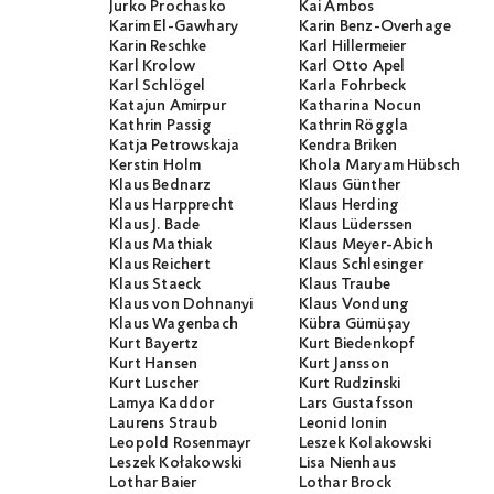
Jurko Prochasko
Kai Ambos
Karim El-Gawhary
Karin Benz-Overhage
Karin Reschke
Karl Hillermeier
Karl Krolow
Karl Otto Apel
Karl Schlögel
Karla Fohrbeck
Katajun Amirpur
Katharina Nocun
Kathrin Passig
Kathrin Röggla
Katja Petrowskaja
Kendra Briken
Kerstin Holm
Khola Maryam Hübsch
Klaus Bednarz
Klaus Günther
Klaus Harpprecht
Klaus Herding
Klaus J. Bade
Klaus Lüderssen
Klaus Mathiak
Klaus Meyer-Abich
Klaus Reichert
Klaus Schlesinger
Klaus Staeck
Klaus Traube
Klaus von Dohnanyi
Klaus Vondung
Klaus Wagenbach
Kübra Gümüşay
Kurt Bayertz
Kurt Biedenkopf
Kurt Hansen
Kurt Jansson
Kurt Luscher
Kurt Rudzinski
Lamya Kaddor
Lars Gustafsson
Laurens Straub
Leonid Ionin
Leopold Rosenmayr
Leszek Kolakowski
Leszek Kołakowski
Lisa Nienhaus
Lothar Baier
Lothar Brock