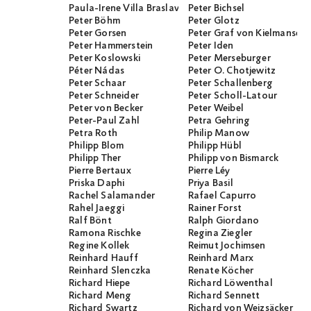
Paula-Irene Villa Braslavsky
Peter Bichsel
Peter Böhm
Peter Glotz
Peter Gorsen
Peter Graf von Kielmanseg
Peter Hammerstein
Peter Iden
Peter Koslowski
Peter Merseburger
Péter Nádas
Peter O. Chotjewitz
Peter Schaar
Peter Schallenberg
Peter Schneider
Peter Scholl-Latour
Peter von Becker
Peter Weibel
Peter-Paul Zahl
Petra Gehring
Petra Roth
Philip Manow
Philipp Blom
Philipp Hübl
Philipp Ther
Philipp von Bismarck
Pierre Bertaux
Pierre Léy
Priska Daphi
Priya Basil
Rachel Salamander
Rafael Capurro
Rahel Jaeggi
Rainer Forst
Ralf Bönt
Ralph Giordano
Ramona Rischke
Regina Ziegler
Regine Kollek
Reimut Jochimsen
Reinhard Hauff
Reinhard Marx
Reinhard Slenczka
Renate Köcher
Richard Hiepe
Richard Löwenthal
Richard Meng
Richard Sennett
Richard Swartz
Richard von Weizsäcker