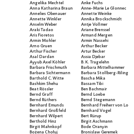
Angelika Mechtel
Anke Fuchs
Anna Katharina Braun
Anne-Marie Le Glonnec
Annelies Obenauer
Annette Weinke
Annette Winkler
Annika Brockschmidt
Anselm Weber
Antje Vollmer
Araki Tadao
Ariane Brenssel
Aris Fioretos
Armand Mergen
Armin Mohler
Armin Nassehi
Arno Gruen
Arthur Becker
Arthur Fischer
Artur Becker
Asal Dardan
Assia Djebar
Ayyub Axel Köhler
B. K. Tragelehn
Barbara Frischmuth
Barbara Mittelhammer
Barbara Sichtermann
Barbara Stollberg-Rilinger
Barthold C. Witte
Bascha Mika
Bashkim Shehu
Bassam Tibi
Beat Rössler
Ben Bachmair
Bernd Graff
Bernd Loebe
Bernd Rüthers
Bernd Stegemann
Bernhard Emunds
Bernhard Freiherr von Loef
Bernhard Großfeld
Bernhard Vogel
Bernhard Wilpert
Bert Rürup
Berthold Hinz
Birgit Aschmann
Birgit Mahnkopf
Bode Oranyin
Bożena Chołuj
Bronislaw Geremek