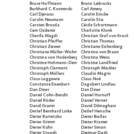
Bruce Hoffmann
Bruno Liebrucks
Burkhard C. Kosminski
Carl Amery
Carl Djerassi
Carolin Emcke
Carolin Neumann
Carolin Stix
Carsten Brosda
Cécile Schortmann
Cem Özdemir
Charlotte Klonk
Cherifa Magdi
Christian Graf von Krocko
Christian Pfeiffer
Christian Thomas
Christian Ziewer
Christiane Eichenberg
Christiane Müller-Wichmann
Christina von Braun
Christina von Hodenberg
Christina Weiss
Christine Hohmann-Dennhardt
Christine Landfried
Christoph Clermont
Christoph Mäckler
Christoph Möllers
Claudio Magris
Claus Leggewie
Claus Noé
Constanze Eisenbart
Dagobert Lindlau
Dan Diner
Dan Diner
Daniel Cohn-Bendit
Daniel Hornuff
Daniel Röder
Daniel Vernet
Daniil Granin
David Dilmaghani
Detlef Bernhard Linke
Detlef Hensche
Dieter Bartetzko
Dieter Biallas
Dieter Grimm
Dieter Kramer
Dieter Kühn
Dieter Simon
Dieter Stoodt
Dietmar Dath