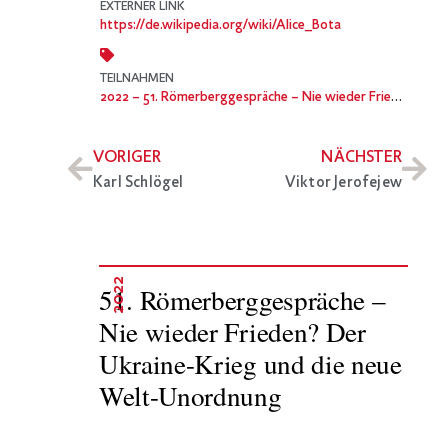
EXTERNER LINK
https://de.wikipedia.org/wiki/Alice_Bota
TEILNAHMEN
2022
– 51. Römerberggespräche – Nie wieder Frieden? Der Ukraine-Krieg und die neue Welt-Unordnung
VORIGER
NÄCHSTER
Karl Schlögel
Viktor Jerofejew
2022
51. Römerberggespräche –
Nie wieder Frieden? Der
Ukraine-Krieg und die neue
Welt-Unordnung