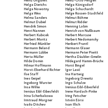
Heinz Ungureit
Heinz-Otto Peitgen
Helga Dierichs
Helga Königsdorf
Helga Nowotny
Helga Schuchardt
Helga Wex
Helge Rossen-Stadtfeld
Helma Sanders
Helmut Böhme
Helmut Dubiel
Helmut Ridder
Hendrik Simon
Henning Lobin
Henri Nannen
Henrich von Nußbaum
Herbert Kubicek
Herbert Marcuse
Herbert Moritz
Herbert Nedomansky
Herfried Münkler
Heribert Prantl
Hermann Beland
Hermann Glaser
Hermann Lübbe
Hermann Peter Piwitt
Herta Müller
Hertha Däubler-Gmelin
Hilde Domin
Hildegard Hamm-Brücher
Hilmar Hoffmann
Horst Bingel
Horst-Eberhard Richter
Igor Lasić
Ilse Staff
Ina Hartwig
Ines Geipel
Ingeborg Drewitz
Ingeborg Wurster
Ingo Schulze
Insa Wilke
Irenäus Eibl-Eibesfeld
Irenäus Eibl-Eibesfeldt
Irene Hardach-Pinke
Irina Scherbakowa
Iring Fetscher
Irmtraud Morgner
István Eörsi
Ivailo Ditchev
Ivan Illich