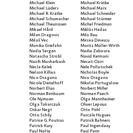
Michael Klein
Michael Krätke
Michael Lüders
Michael Marx
Michael R. Krätke
Michael Schneider
Michael Schumacher
Michael Stürmer
Michael Theunissen
Michel Friedman
Mikael Hård
Miklós Hadas
Milan Dragovic
Milo Rau
Miloš Vec
Mircea Dinescu
Monika Griefahn
Moritz Müller-Wirth
Nadia Sergan
Nadia Zaboura
Natascha Strobl
Navid Kermani
Nazih Musharbash
Necati Öziri
Necla Kelek
Nele Pollatschek
Nelson Killius
Nicholas Boyle
Nico Dragano
Nico Dragano
Nicole Deitelhoff
Nikolai Portugalow
Norbert Elias
Norbert Miller
Norman Birnbaum
Norman Paech
Ole Nymoen
Olga Mannheimer
Olga Tokarczuk
Oliver Lepsius
Oskar Negt
Otto Pöhl
Otto Schily
Pascale Hugues
Patrice G. Poutrus
Patrick Bahners
Patrick Kury
Paul Ingendaay
Paul Nolte
Paul Parin