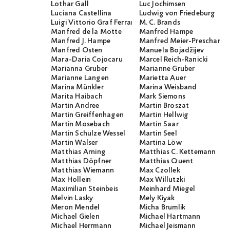
Lothar Gall
Luc Jochimsen
Luciana Castellina
Ludwig von Friedeburg
Luigi Vittorio Graf Ferraris
M. C. Brands
Manfred de la Motte
Manfred Hampe
Manfred J. Hampe
Manfred Meier-Preschany
Manfred Osten
Manuela Bojadžijev
Mara-Daria Cojocaru
Marcel Reich-Ranicki
Marianna Gruber
Marianne Gruber
Marianne Langen
Marietta Auer
Marina Münkler
Marina Weisband
Marita Haibach
Mark Siemons
Martin Andree
Martin Broszat
Martin Greiffenhagen
Martin Hellwig
Martin Mosebach
Martin Saar
Martin Schulze Wessel
Martin Seel
Martin Walser
Martina Löw
Matthias Arning
Matthias C. Kettemann
Matthias Döpfner
Matthias Quent
Matthias Wiemann
Max Czollek
Max Hollein
Max Willutzki
Maximilian Steinbeis
Meinhard Miegel
Melvin Lasky
Mely Kiyak
Meron Mendel
Micha Brumlik
Michael Gielen
Michael Hartmann
Michael Herrmann
Michael Jeismann