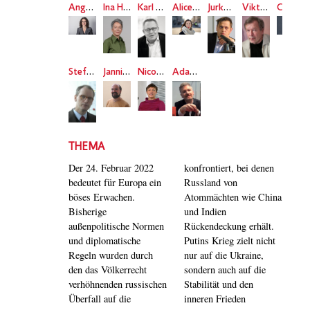
Angela Dorn
Ina Hartwig
Karl Schlögel
Alice Bota
Jurko Prochasko
Viktor Jerofejew
Charlotte Klonk
Stefan Kadelbach
Jannis Panagiotidis
Nicole Deitelhoff
Adam Tooze
THEMA
Der 24. Februar 2022
konfrontiert, bei denen
bedeutet für Europa ein
Russland von
böses Erwachen.
Atommächten wie China
Bisherige
und Indien
außenpolitische Normen
Rückendeckung erhält.
und diplomatische
Putins Krieg zielt nicht
Regeln wurden durch
nur auf die Ukraine,
den das Völkerrecht
sondern auch auf die
verhöhnenden russischen
Stabilität und den
Überfall auf die
inneren Frieden