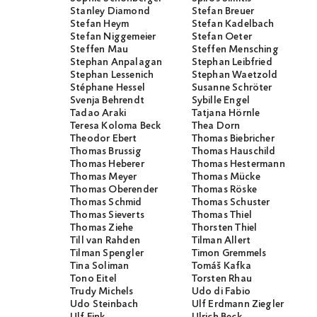
Stanley Diamond
Stefan Breuer
Stefan Heym
Stefan Kadelbach
Stefan Niggemeier
Stefan Oeter
Steffen Mau
Steffen Mensching
Stephan Anpalagan
Stephan Leibfried
Stephan Lessenich
Stephan Waetzold
Stéphane Hessel
Susanne Schröter
Svenja Behrendt
Sybille Engel
Tadao Araki
Tatjana Hörnle
Teresa Koloma Beck
Thea Dorn
Theodor Ebert
Thomas Biebricher
Thomas Brussig
Thomas Hauschild
Thomas Heberer
Thomas Hestermann
Thomas Meyer
Thomas Mücke
Thomas Oberender
Thomas Röske
Thomas Schmid
Thomas Schuster
Thomas Sieverts
Thomas Thiel
Thomas Ziehe
Thorsten Thiel
Till van Rahden
Tilman Allert
Tilman Spengler
Timon Gremmels
Tina Soliman
Tomáš Kafka
Tono Eitel
Torsten Rhau
Trudy Michels
Udo di Fabio
Udo Steinbach
Ulf Erdmann Ziegler