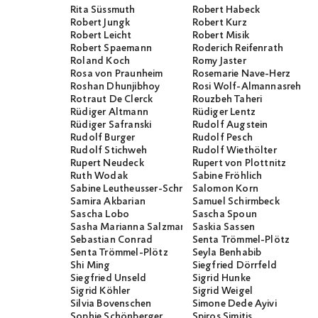
Rita Süssmuth
Robert Habeck
Robert Jungk
Robert Kurz
Robert Leicht
Robert Misik
Robert Spaemann
Roderich Reifenrath
Roland Koch
Romy Jaster
Rosa von Praunheim
Rosemarie Nave-Herz
Roshan Dhunjibhoy
Rosi Wolf-Almannasreh
Rotraut De Clerck
Rouzbeh Taheri
Rüdiger Altmann
Rüdiger Lentz
Rüdiger Safranski
Rudolf Augstein
Rudolf Burger
Rudolf Pesch
Rudolf Stichweh
Rudolf Wiethölter
Rupert Neudeck
Rupert von Plottnitz
Ruth Wodak
Sabine Fröhlich
Sabine Leutheusser-Schnarrenberger
Salomon Korn
Samira Akbarian
Samuel Schirmbeck
Sascha Lobo
Sascha Spoun
Sasha Marianna Salzmann
Saskia Sassen
Sebastian Conrad
Senta Trömmel-Plötz
Senta Trömmel-Plötz
Seyla Benhabib
Shi Ming
Siegfried Dörrfeld
Siegfried Unseld
Sigrid Hunke
Sigrid Köhler
Sigrid Weigel
Silvia Bovenschen
Simone Dede Ayivi
Sophie Schönberger
Spiros Simitis