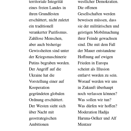
territoriale Integrität
westlicher Demokratien.
eines freien Landes in
Die offenen
ihren Grundfesten
Gesellschaften werden
erschüttert, nicht zuletzt
beweisen müssen, dass
ein traditionell
sie der militärischen und
verankerter Pazifismus.
geistigen Mobilmachung
Zahllose Menschen,
ihrer Feinde gewachsen
aber auch bisherige
sind. Die mit dem Fall
Gewissheiten sind unter
der Mauer entstandene
der Kriegsmaschinerie
Hoffnung auf ewigen
Putins begraben worden.
Frieden in Europa
Der Angriff auf die
scheint als Illusion
Ukraine hat die
entlarvt worden zu sein.
Vorstellung einer auf
Worauf werden wir uns
Kooperation
in Zukunft überhaupt
gegründeten globalen
noch verlassen können?
Ordnung erschüttert.
Was sollen wir tun?
Der Westen sieht sich
Was dürfen wir hoffen?
über Nacht mit
Moderation Hadija
geostrategischen
Haruna-Oelker und Alf
Ambitionen
Mentzer