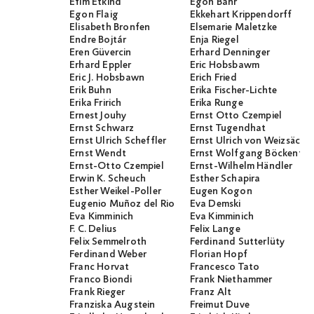
Efim Etkind
Egon Bahr
Egon Flaig
Ekkehart Krippendorff
Elisabeth Bronfen
Elsemarie Maletzke
Endre Bojtár
Enja Riegel
Eren Güvercin
Erhard Denninger
Erhard Eppler
Eric Hobsbawm
Eric J. Hobsbawn
Erich Fried
Erik Buhn
Erika Fischer-Lichte
Erika Fririch
Erika Runge
Ernest Jouhy
Ernst Otto Czempiel
Ernst Schwarz
Ernst Tugendhat
Ernst Ulrich Scheffler
Ernst Ulrich von Weizsäcker
Ernst Wendt
Ernst Wolfgang Böckenför
Ernst-Otto Czempiel
Ernst-Wilhelm Händler
Erwin K. Scheuch
Esther Schapira
Esther Weikel-Poller
Eugen Kogon
Eugenio Muñoz del Rio
Eva Demski
Eva Kimminich
Eva Kimminich
F. C. Delius
Felix Lange
Felix Semmelroth
Ferdinand Sutterlüty
Ferdinand Weber
Florian Hopf
Franc Horvat
Francesco Tato
Franco Biondi
Frank Niethammer
Frank Rieger
Franz Alt
Franziska Augstein
Freimut Duve