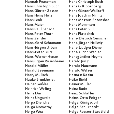
Hannah Peaceman
Hans Christoph Buch
Hans Christoph Buch
Hans G. Kippenberg
Hans Günter Gassen
Hans Günter Wallraff
Hans Heinz Holz
Hans Joachim Nimitz
Hans Lenk
Hans Magnus Enzensberge
Hans Maier
Hans Mommsen
Hans Paul Bahrdt
Hans Peter Bull
Hans Peter Thurn
Hans Platschek
Hans Zender
Hans-Dietrich Genscher
Hans-Gerd Schumann
Hans-Jürgen Hellwig
Hans-Jürgen Urban
Hans-Liudger Dienel
Hans-Peter Dürr
Hans-Ulrich Wehler
Hans-Werner Henze
Hansgünther Heyme
Hansjürgen Rosenbauer
Harald Jung
Harald Müller
Harald Naumann
Harald Szeemann
Harald Welzer
Harry Mulisch
Hasnain Kazim
Hauke Brunkhorst
Heiko Biehl
Heiner Geißler
Heiner Müller
Heinrich Wefing
Heinz Bude
Heinz Dürr
Heinz Schlaffer
Heinz Ungureit
Heinz-Otto Peitgen
Helga Dierichs
Helga Königsdorf
Helga Nowotny
Helga Schuchardt
Helga Wex
Helge Rossen-Stadtfeld