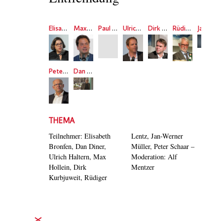
Elisabeth Bronfen
Max Hollein
Paul Ingendaay
Ulrich Haltern
Dirk Kurbjuweit
Rüdiger Lentz
Jan-Werner Müller
Peter Schaar
Dan Diner
THEMA
Teilnehmer: Elisabeth
Lentz, Jan-Werner
Bronfen, Dan Diner,
Müller, Peter Schaar –
Ulrich Haltern, Max
Moderation: Alf
Hollein, Dirk
Mentzer
Kurbjuweit, Rüdiger