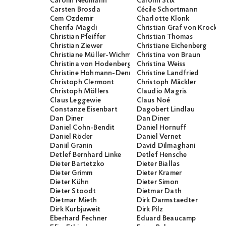
Carolin Neumann
Carolin Stix
Carsten Brosda
Cécile Schortmann
Cem Özdemir
Charlotte Klonk
Cherifa Magdi
Christian Graf von Krocko
Christian Pfeiffer
Christian Thomas
Christian Ziewer
Christiane Eichenberg
Christiane Müller-Wichmann
Christina von Braun
Christina von Hodenberg
Christina Weiss
Christine Hohmann-Dennhardt
Christine Landfried
Christoph Clermont
Christoph Mäckler
Christoph Möllers
Claudio Magris
Claus Leggewie
Claus Noé
Constanze Eisenbart
Dagobert Lindlau
Dan Diner
Dan Diner
Daniel Cohn-Bendit
Daniel Hornuff
Daniel Röder
Daniel Vernet
Daniil Granin
David Dilmaghani
Detlef Bernhard Linke
Detlef Hensche
Dieter Bartetzko
Dieter Biallas
Dieter Grimm
Dieter Kramer
Dieter Kühn
Dieter Simon
Dieter Stoodt
Dietmar Dath
Dietmar Mieth
Dirk Darmstaedter
Dirk Kurbjuweit
Dirk Pilz
Eberhard Fechner
Eduard Beaucamp