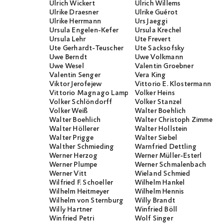
Ulrich Wickert
Ulrich Willems
Ulrike Draesner
Ulrike Guérot
Ulrike Herrmann
Urs Jaeggi
Ursula Engelen-Kefer
Ursula Krechel
Ursula Lehr
Ute Frevert
Ute Gerhardt-Teuscher
Ute Sacksofsky
Uwe Berndt
Uwe Volkmann
Uwe Wesel
Valentin Groebner
Valentin Senger
Vera King
Viktor Jerofejew
Vittorio E. Klostermann
Vittorio Magnago Lampugnani
Volker Heins
Volker Schlöndorff
Volker Stanzel
Volker Weiß
Walter Boehlich
Walter Boehlich
Walter Christoph Zimmerli
Walter Höllerer
Walter Hollstein
Walter Prigge
Walter Siebel
Walther Schmieding
Warnfried Dettling
Werner Herzog
Werner Müller-Esterl
Werner Plumpe
Werner Schmalenbach
Werner Vitt
Wieland Schmied
Wilfried F. Schoeller
Wilhelm Hankel
Wilhelm Heitmeyer
Wilhelm Hennis
Wilhelm von Sternburg
Willy Brandt
Willy Hartner
Winfried Böll
Winfried Petri
Wolf Singer