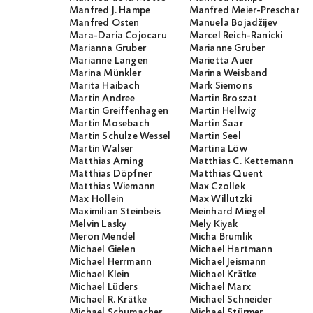
Manfred J. Hampe
Manfred Meier-Preschany
Manfred Osten
Manuela Bojadžijev
Mara-Daria Cojocaru
Marcel Reich-Ranicki
Marianna Gruber
Marianne Gruber
Marianne Langen
Marietta Auer
Marina Münkler
Marina Weisband
Marita Haibach
Mark Siemons
Martin Andree
Martin Broszat
Martin Greiffenhagen
Martin Hellwig
Martin Mosebach
Martin Saar
Martin Schulze Wessel
Martin Seel
Martin Walser
Martina Löw
Matthias Arning
Matthias C. Kettemann
Matthias Döpfner
Matthias Quent
Matthias Wiemann
Max Czollek
Max Hollein
Max Willutzki
Maximilian Steinbeis
Meinhard Miegel
Melvin Lasky
Mely Kiyak
Meron Mendel
Micha Brumlik
Michael Gielen
Michael Hartmann
Michael Herrmann
Michael Jeismann
Michael Klein
Michael Krätke
Michael Lüders
Michael Marx
Michael R. Krätke
Michael Schneider
Michael Schumacher
Michael Stürmer