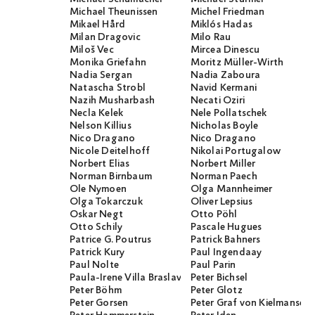
Michael Theunissen
Michel Friedman
Mikael Hård
Miklós Hadas
Milan Dragovic
Milo Rau
Miloš Vec
Mircea Dinescu
Monika Griefahn
Moritz Müller-Wirth
Nadia Sergan
Nadia Zaboura
Natascha Strobl
Navid Kermani
Nazih Musharbash
Necati Öziri
Necla Kelek
Nele Pollatschek
Nelson Killius
Nicholas Boyle
Nico Dragano
Nico Dragano
Nicole Deitelhoff
Nikolai Portugalow
Norbert Elias
Norbert Miller
Norman Birnbaum
Norman Paech
Ole Nymoen
Olga Mannheimer
Olga Tokarczuk
Oliver Lepsius
Oskar Negt
Otto Pöhl
Otto Schily
Pascale Hugues
Patrice G. Poutrus
Patrick Bahners
Patrick Kury
Paul Ingendaay
Paul Nolte
Paul Parin
Paula-Irene Villa Braslavsky
Peter Bichsel
Peter Böhm
Peter Glotz
Peter Gorsen
Peter Graf von Kielmanseg