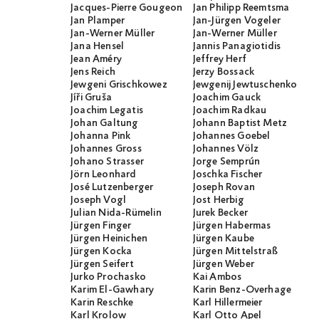
Jacques-Pierre Gougeon
Jan Philipp Reemtsma
Jan Plamper
Jan-Jürgen Vogeler
Jan-Werner Müller
Jan-Werner Müller
Jana Hensel
Jannis Panagiotidis
Jean Améry
Jeffrey Herf
Jens Reich
Jerzy Bossack
Jewgeni Grischkowez
Jewgenij Jewtuschenko
Jíři Gruša
Joachim Gauck
Joachim Legatis
Joachim Radkau
Johan Galtung
Johann Baptist Metz
Johanna Pink
Johannes Goebel
Johannes Gross
Johannes Völz
Johano Strasser
Jorge Semprún
Jörn Leonhard
Joschka Fischer
José Lutzenberger
Joseph Rovan
Joseph Vogl
Jost Herbig
Julian Nida-Rümelin
Jurek Becker
Jürgen Finger
Jürgen Habermas
Jürgen Heinichen
Jürgen Kaube
Jürgen Kocka
Jürgen Mittelstraß
Jürgen Seifert
Jürgen Weber
Jurko Prochasko
Kai Ambos
Karim El-Gawhary
Karin Benz-Overhage
Karin Reschke
Karl Hillermeier
Karl Krolow
Karl Otto Apel