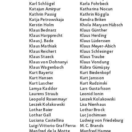
Karl Schlögel
Karla Fohrbeck
Katajun Amirpur
Katharina Nocun
Kathrin Passig
Kathrin Röggla
Katja Petrowskaja
Kendra Briken
Kerstin Holm
Khola Maryam Hübsch
Klaus Bednarz
Klaus Günther
Klaus Harpprecht
Klaus Herding
Klaus J. Bade
Klaus Lüderssen
Klaus Mathiak
Klaus Meyer-Abich
Klaus Reichert
Klaus Schlesinger
Klaus Staeck
Klaus Traube
Klaus von Dohnanyi
Klaus Vondung
Klaus Wagenbach
Kübra Gümüşay
Kurt Bayertz
Kurt Biedenkopf
Kurt Hansen
Kurt Jansson
Kurt Luscher
Kurt Rudzinski
Lamya Kaddor
Lars Gustafsson
Laurens Straub
Leonid Ionin
Leopold Rosenmayr
Leszek Kolakowski
Leszek Kołakowski
Lisa Nienhaus
Lothar Baier
Lothar Brock
Lothar Gall
Luc Jochimsen
Luciana Castellina
Ludwig von Friedeburg
Luigi Vittorio Graf Ferraris
M. C. Brands
Manfred de la Motte
Manfred Hampe