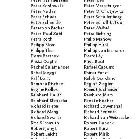
Peter Hammerstein
Peter Iden
Peter Koslowski
Peter Merseburger
Péter Nádas
Peter O. Chotjewitz
Peter Schaar
Peter Schallenberg
Peter Schneider
Peter Scholl-Latour
Peter von Becker
Peter Weibel
Peter-Paul Zahl
Petra Gehring
Petra Roth
Philip Manow
Philipp Blom
Philipp Hübl
Philipp Ther
Philipp von Bismarck
Pierre Bertaux
Pierre Léy
Priska Daphi
Priya Basil
Rachel Salamander
Rafael Capurro
Rahel Jaeggi
Rainer Forst
Ralf Bönt
Ralph Giordano
Ramona Rischke
Regina Ziegler
Regine Kollek
Reimut Jochimsen
Reinhard Hauff
Reinhard Marx
Reinhard Slenczka
Renate Köcher
Richard Hiepe
Richard Löwenthal
Richard Meng
Richard Sennett
Richard Swartz
Richard von Weizsäcker
Rita Süssmuth
Robert Habeck
Robert Jungk
Robert Kurz
Robert Leicht
Robert Misik