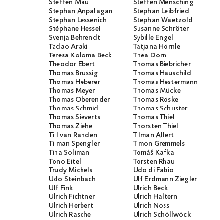
Steffen Mau
Steffen Mensching
Stephan Anpalagan
Stephan Leibfried
Stephan Lessenich
Stephan Waetzold
Stéphane Hessel
Susanne Schröter
Svenja Behrendt
Sybille Engel
Tadao Araki
Tatjana Hörnle
Teresa Koloma Beck
Thea Dorn
Theodor Ebert
Thomas Biebricher
Thomas Brussig
Thomas Hauschild
Thomas Heberer
Thomas Hestermann
Thomas Meyer
Thomas Mücke
Thomas Oberender
Thomas Röske
Thomas Schmid
Thomas Schuster
Thomas Sieverts
Thomas Thiel
Thomas Ziehe
Thorsten Thiel
Till van Rahden
Tilman Allert
Tilman Spengler
Timon Gremmels
Tina Soliman
Tomáš Kafka
Tono Eitel
Torsten Rhau
Trudy Michels
Udo di Fabio
Udo Steinbach
Ulf Erdmann Ziegler
Ulf Fink
Ulrich Beck
Ulrich Fichtner
Ulrich Haltern
Ulrich Herbert
Ulrich Noss
Ulrich Rasche
Ulrich Schöllwöck