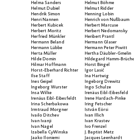
Helma Sanders
Helmut Böhme
Helmut Dubiel
Helmut Ridder
Hendrik Simon
Henning Lobin
Henri Nannen
Henrich von Nußbaum
Herbert Kubicek
Herbert Marcuse
Herbert Moritz
Herbert Nedomansky
Herfried Münkler
Heribert Prantl
Hermann Beland
Hermann Glaser
Hermann Lübbe
Hermann Peter Piwitt
Herta Müller
Hertha Däubler-Gmelin
Hilde Domin
Hildegard Hamm-Brücher
Hilmar Hoffmann
Horst Bingel
Horst-Eberhard Richter
Igor Lasić
Ilse Staff
Ina Hartwig
Ines Geipel
Ingeborg Drewitz
Ingeborg Wurster
Ingo Schulze
Insa Wilke
Irenäus Eibl-Eibesfeld
Irenäus Eibl-Eibesfeldt
Irene Hardach-Pinke
Irina Scherbakowa
Iring Fetscher
Irmtraud Morgner
István Eörsi
Ivailo Ditchev
Ivan Illich
Ivan Ivanji
Ivan Krastev
Ivan Nagel
Ivo Frenzel
Izabella CyWinska
J. Baptist Metz
Jaako Iloniemi
Jacques Leenhardt