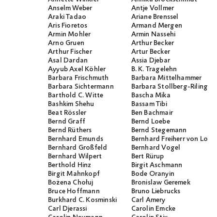
Anselm Weber
Antje Vollmer
Araki Tadao
Ariane Brenssel
Aris Fioretos
Armand Mergen
Armin Mohler
Armin Nassehi
Arno Gruen
Arthur Becker
Arthur Fischer
Artur Becker
Asal Dardan
Assia Djebar
Ayyub Axel Köhler
B. K. Tragelehn
Barbara Frischmuth
Barbara Mittelhammer
Barbara Sichtermann
Barbara Stollberg-Rilinger
Barthold C. Witte
Bascha Mika
Bashkim Shehu
Bassam Tibi
Beat Rössler
Ben Bachmair
Bernd Graff
Bernd Loebe
Bernd Rüthers
Bernd Stegemann
Bernhard Emunds
Bernhard Freiherr von Loef
Bernhard Großfeld
Bernhard Vogel
Bernhard Wilpert
Bert Rürup
Berthold Hinz
Birgit Aschmann
Birgit Mahnkopf
Bode Oranyin
Bożena Chołuj
Bronislaw Geremek
Bruce Hoffmann
Bruno Liebrucks
Burkhard C. Kosminski
Carl Amery
Carl Djerassi
Carolin Emcke