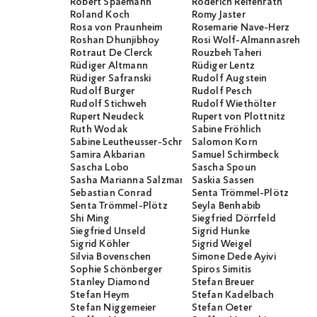
Robert Spaemann
Roderich Reifenrath
Roland Koch
Romy Jaster
Rosa von Praunheim
Rosemarie Nave-Herz
Roshan Dhunjibhoy
Rosi Wolf-Almannasreh
Rotraut De Clerck
Rouzbeh Taheri
Rüdiger Altmann
Rüdiger Lentz
Rüdiger Safranski
Rudolf Augstein
Rudolf Burger
Rudolf Pesch
Rudolf Stichweh
Rudolf Wiethölter
Rupert Neudeck
Rupert von Plottnitz
Ruth Wodak
Sabine Fröhlich
Sabine Leutheusser-Schnarrenberger
Salomon Korn
Samira Akbarian
Samuel Schirmbeck
Sascha Lobo
Sascha Spoun
Sasha Marianna Salzmann
Saskia Sassen
Sebastian Conrad
Senta Trömmel-Plötz
Senta Trömmel-Plötz
Seyla Benhabib
Shi Ming
Siegfried Dörrfeld
Siegfried Unseld
Sigrid Hunke
Sigrid Köhler
Sigrid Weigel
Silvia Bovenschen
Simone Dede Ayivi
Sophie Schönberger
Spiros Simitis
Stanley Diamond
Stefan Breuer
Stefan Heym
Stefan Kadelbach
Stefan Niggemeier
Stefan Oeter