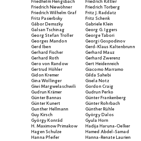
Friedhelm Hengsbach
Friedrich Kittler
Friedrich Niewöhner
Friedrich Torberg
Friedrich Wilhelm Graf
Fritz J. Raddatz
Fritz Pasierbsky
Fritz Schenk
Gábor Demszky
Gabriele Klein
Galsan Tschinag
Georg G. Iggers
Georg Stefan Troller
George Tabori
Georges Mandon
Georgi Gospodinov
Gerd Iben
Gerd-Klaus Kaltenbrunner
Gerhard Fischer
Gerhard Mauz
Gerhard Roth
Gerhard Zwerenz
Gero von Randow
Gert Heidenreich
Gertrud Höhler
Giacomo Marramo
Gidon Kremer
Gilda Sahebi
Gina Wollinger
Gisela Notz
Giwi Margwelaschwili
Gordon Craig
Gudrun Krämer
Gudrun Perko
Günter Bannas
Günter Frankenberg
Günter Kunert
Günter Rohrbach
Gunther Hellmann
Günther Rühle
Guy Kirsch
György Dalos
György Konrád
Gyula Horn
H. Maximow Primakow
Hadija Haruna-Oelker
Hagen Schulze
Hamed Abdel-Samad
Hanna Pfeifer
Hanna-Renate Laurien