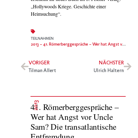
„Hollywoods Kriege. Geschichte einer
Heimsuchung“.
TEILNAHMEN
2013
– 41. Römerberggespräche – Wer hat Angst vor Uncle Sam? Die transatlantische Entfremdung
VORIGER
NÄCHSTER
Tilman Allert
Ulrich Haltern
2013
41. Römerberggespräche –
Wer hat Angst vor Uncle
Sam? Die transatlantische
Entfremdung