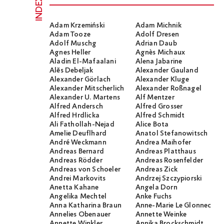
INDEX
Adam Krzemiński
Adam Michnik
Adam Tooze
Adolf Dresen
Adolf Muschg
Adrian Daub
Agnes Heller
Agnès Michaux
Aladin El-Mafaalani
Alena Jabarine
Alĕs Debeljak
Alexander Gauland
Alexander Görlach
Alexander Kluge
Alexander Mitscherlich
Alexander Roßnagel
Alexander U. Martens
Alf Mentzer
Alfred Andersch
Alfred Grosser
Alfred Hrdlicka
Alfred Schmidt
Ali Fathollah-Nejad
Alice Bota
Amelie Deuflhard
Anatol Stefanowitsch
André Weckmann
Andrea Maihofer
Andreas Bernard
Andreas Platthaus
Andreas Rödder
Andreas Rosenfelder
Andreas von Schoeler
Andreas Zick
Andrei Markovits
Andrzej Szczypiorski
Anetta Kahane
Angela Dorn
Angelika Mechtel
Anke Fuchs
Anna Katharina Braun
Anne-Marie Le Glonnec
Annelies Obenauer
Annette Weinke
Annette Winkler
Annika Brockschmidt