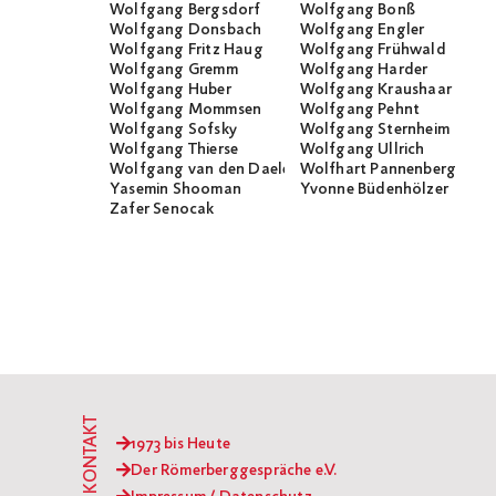
Wolfgang Bergsdorf
Wolfgang Bonß
Wolfgang Donsbach
Wolfgang Engler
Wolfgang Fritz Haug
Wolfgang Frühwald
Wolfgang Gremm
Wolfgang Harder
Wolfgang Huber
Wolfgang Kraushaar
Wolfgang Mommsen
Wolfgang Pehnt
Wolfgang Sofsky
Wolfgang Sternheim
Wolfgang Thierse
Wolfgang Ullrich
Wolfgang van den Daele
Wolfhart Pannenberg
Yasemin Shooman
Yvonne Büdenhölzer
Zafer Senocak
KONTAKT
1973 bis Heute
Der Römerberggespräche e.V.