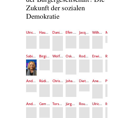
Zukunft der sozialen
Demokratie
Ulrich Beck
Hauke Brunkhorst
Daniel Cohn-Bendit
Efim Etkind
Jacques-Pierre Gougeon
Wilhelm Hankel
Michael Krätke
Sabine Leutheusser-Schnarrenberger
Birgit Mahnkopf
Wolfgang Mommsen
Oskar Negt
Roderich Reifenrath
Erwin K. Scheuch
Richard Sennett
Andrzej Szczypiorski
Rüdiger Altmann
Christoph Clermont
Johannes Goebel
Dieter Grimm
Anetta Kahane
Pierre Léy
Andrea Maihofer
Cem Özdemir
Torsten Rhau
Jürgen Seifert
Rouzbeh Taheri
Ulrich Willems
Ilse Staff