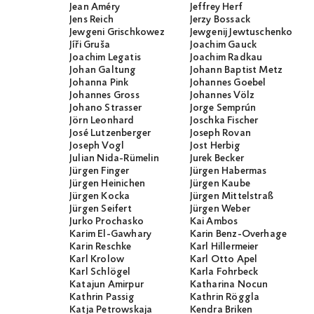
Jean Améry
Jeffrey Herf
Jens Reich
Jerzy Bossack
Jewgeni Grischkowez
Jewgenij Jewtuschenko
Jíři Gruša
Joachim Gauck
Joachim Legatis
Joachim Radkau
Johan Galtung
Johann Baptist Metz
Johanna Pink
Johannes Goebel
Johannes Gross
Johannes Völz
Johano Strasser
Jorge Semprún
Jörn Leonhard
Joschka Fischer
José Lutzenberger
Joseph Rovan
Joseph Vogl
Jost Herbig
Julian Nida-Rümelin
Jurek Becker
Jürgen Finger
Jürgen Habermas
Jürgen Heinichen
Jürgen Kaube
Jürgen Kocka
Jürgen Mittelstraß
Jürgen Seifert
Jürgen Weber
Jurko Prochasko
Kai Ambos
Karim El-Gawhary
Karin Benz-Overhage
Karin Reschke
Karl Hillermeier
Karl Krolow
Karl Otto Apel
Karl Schlögel
Karla Fohrbeck
Katajun Amirpur
Katharina Nocun
Kathrin Passig
Kathrin Röggla
Katja Petrowskaja
Kendra Briken