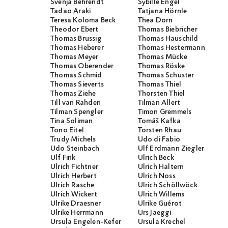
Svenja Behrendt
Sybille Engel
Tadao Araki
Tatjana Hörnle
Teresa Koloma Beck
Thea Dorn
Theodor Ebert
Thomas Biebricher
Thomas Brussig
Thomas Hauschild
Thomas Heberer
Thomas Hestermann
Thomas Meyer
Thomas Mücke
Thomas Oberender
Thomas Röske
Thomas Schmid
Thomas Schuster
Thomas Sieverts
Thomas Thiel
Thomas Ziehe
Thorsten Thiel
Till van Rahden
Tilman Allert
Tilman Spengler
Timon Gremmels
Tina Soliman
Tomáš Kafka
Tono Eitel
Torsten Rhau
Trudy Michels
Udo di Fabio
Udo Steinbach
Ulf Erdmann Ziegler
Ulf Fink
Ulrich Beck
Ulrich Fichtner
Ulrich Haltern
Ulrich Herbert
Ulrich Noss
Ulrich Rasche
Ulrich Schöllwöck
Ulrich Wickert
Ulrich Willems
Ulrike Draesner
Ulrike Guérot
Ulrike Herrmann
Urs Jaeggi
Ursula Engelen-Kefer
Ursula Krechel