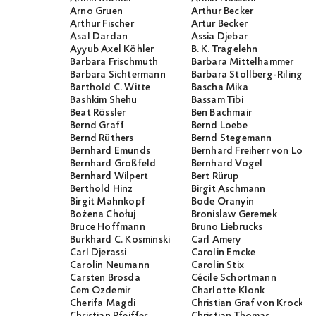
Arno Gruen
Arthur Becker
Arthur Fischer
Artur Becker
Asal Dardan
Assia Djebar
Ayyub Axel Köhler
B. K. Tragelehn
Barbara Frischmuth
Barbara Mittelhammer
Barbara Sichtermann
Barbara Stollberg-Rilinger
Barthold C. Witte
Bascha Mika
Bashkim Shehu
Bassam Tibi
Beat Rössler
Ben Bachmair
Bernd Graff
Bernd Loebe
Bernd Rüthers
Bernd Stegemann
Bernhard Emunds
Bernhard Freiherr von Loef
Bernhard Großfeld
Bernhard Vogel
Bernhard Wilpert
Bert Rürup
Berthold Hinz
Birgit Aschmann
Birgit Mahnkopf
Bode Oranyin
Bożena Chołuj
Bronislaw Geremek
Bruce Hoffmann
Bruno Liebrucks
Burkhard C. Kosminski
Carl Amery
Carl Djerassi
Carolin Emcke
Carolin Neumann
Carolin Stix
Carsten Brosda
Cécile Schortmann
Cem Özdemir
Charlotte Klonk
Cherifa Magdi
Christian Graf von Krocko