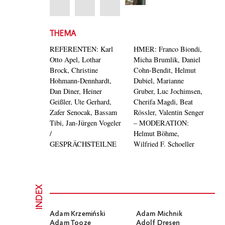
THEMA
REFERENTEN: Karl
HMER: Franco Biondi,
Otto Apel, Lothar
Micha Brumlik, Daniel
Brock, Christine
Cohn-Bendit, Helmut
Hohmann-Dennhardt,
Dubiel, Marianne
Dan Diner, Heiner
Gruber, Luc Jochimsen,
Geißler, Ute Gerhard,
Cherifa Magdi, Beat
Zafer Senocak, Bassam
Rössler, Valentin Senger
Tibi, Jan-Jürgen Vogeler
– MODERATION:
/
Helmut Böhme,
GESPRÄCHSTEILNE
Wilfried F. Schoeller
INDEX
Adam Krzemiński
Adam Michnik
Adam Tooze
Adolf Dresen