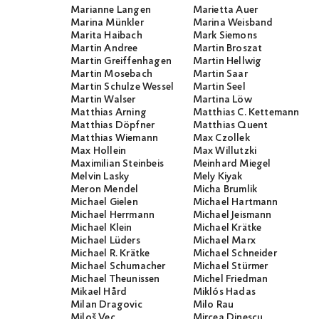
Marianne Langen
Marietta Auer
Marina Münkler
Marina Weisband
Marita Haibach
Mark Siemons
Martin Andree
Martin Broszat
Martin Greiffenhagen
Martin Hellwig
Martin Mosebach
Martin Saar
Martin Schulze Wessel
Martin Seel
Martin Walser
Martina Löw
Matthias Arning
Matthias C. Kettemann
Matthias Döpfner
Matthias Quent
Matthias Wiemann
Max Czollek
Max Hollein
Max Willutzki
Maximilian Steinbeis
Meinhard Miegel
Melvin Lasky
Mely Kiyak
Meron Mendel
Micha Brumlik
Michael Gielen
Michael Hartmann
Michael Herrmann
Michael Jeismann
Michael Klein
Michael Krätke
Michael Lüders
Michael Marx
Michael R. Krätke
Michael Schneider
Michael Schumacher
Michael Stürmer
Michael Theunissen
Michel Friedman
Mikael Hård
Miklós Hadas
Milan Dragovic
Milo Rau
Miloš Vec
Mircea Dinescu