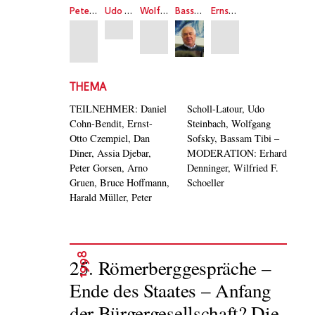
Peter Scholl-Latour
Udo Steinbach
Wolfgang Sofsky
Bassam Tibi
Ernst-Otto Czempiel
THEMA
TEILNEHMER: Daniel
Scholl-Latour, Udo
Cohn-Bendit, Ernst-
Steinbach, Wolfgang
Otto Czempiel, Dan
Sofsky, Bassam Tibi –
Diner, Assia Djebar,
MODERATION: Erhard
Peter Gorsen, Arno
Denninger, Wilfried F.
Gruen, Bruce Hoffmann,
Schoeller
Harald Müller, Peter
1998
25. Römerberggespräche –
Ende des Staates – Anfang
der Bürgergesellschaft? Die