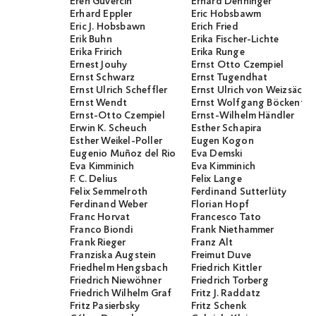
Eren Güvercin
Erhard Denninger
Erhard Eppler
Eric Hobsbawm
Eric J. Hobsbawn
Erich Fried
Erik Buhn
Erika Fischer-Lichte
Erika Fririch
Erika Runge
Ernest Jouhy
Ernst Otto Czempiel
Ernst Schwarz
Ernst Tugendhat
Ernst Ulrich Scheffler
Ernst Ulrich von Weizsäcker
Ernst Wendt
Ernst Wolfgang Böckenför
Ernst-Otto Czempiel
Ernst-Wilhelm Händler
Erwin K. Scheuch
Esther Schapira
Esther Weikel-Poller
Eugen Kogon
Eugenio Muñoz del Rio
Eva Demski
Eva Kimminich
Eva Kimminich
F. C. Delius
Felix Lange
Felix Semmelroth
Ferdinand Sutterlüty
Ferdinand Weber
Florian Hopf
Franc Horvat
Francesco Tato
Franco Biondi
Frank Niethammer
Frank Rieger
Franz Alt
Franziska Augstein
Freimut Duve
Friedhelm Hengsbach
Friedrich Kittler
Friedrich Niewöhner
Friedrich Torberg
Friedrich Wilhelm Graf
Fritz J. Raddatz
Fritz Pasierbsky
Fritz Schenk