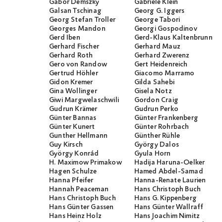
Gábor Demszky
Gabriele Klein
Galsan Tschinag
Georg G. Iggers
Georg Stefan Troller
George Tabori
Georges Mandon
Georgi Gospodinov
Gerd Iben
Gerd-Klaus Kaltenbrunner
Gerhard Fischer
Gerhard Mauz
Gerhard Roth
Gerhard Zwerenz
Gero von Randow
Gert Heidenreich
Gertrud Höhler
Giacomo Marramo
Gidon Kremer
Gilda Sahebi
Gina Wollinger
Gisela Notz
Giwi Margwelaschwili
Gordon Craig
Gudrun Krämer
Gudrun Perko
Günter Bannas
Günter Frankenberg
Günter Kunert
Günter Rohrbach
Gunther Hellmann
Günther Rühle
Guy Kirsch
György Dalos
György Konrád
Gyula Horn
H. Maximow Primakow
Hadija Haruna-Oelker
Hagen Schulze
Hamed Abdel-Samad
Hanna Pfeifer
Hanna-Renate Laurien
Hannah Peaceman
Hans Christoph Buch
Hans Christoph Buch
Hans G. Kippenberg
Hans Günter Gassen
Hans Günter Wallraff
Hans Heinz Holz
Hans Joachim Nimitz