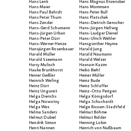
Hans Lenk
Hans Magnus Enzensberge
Hans Maier
Hans Mommsen
Hans Paul Bahrdt
Hans Peter Bull
Hans Peter Thurn
Hans Platschek
Hans Zender
Hans-Dietrich Genscher
Hans-Gerd Schumann
Hans-Jürgen Hellwig
Hans-Jürgen Urban
Hans-Liudger Dienel
Hans-Peter Dürr
Hans-Ulrich Wehler
Hans-Werner Henze
Hansgünther Heyme
Hansjürgen Rosenbauer
Harald Jung
Harald Müller
Harald Naumann
Harald Szeemann
Harald Welzer
Harry Mulisch
Hasnain Kazim
Hauke Brunkhorst
Heiko Biehl
Heiner Geißler
Heiner Müller
Heinrich Wefing
Heinz Bude
Heinz Dürr
Heinz Schlaffer
Heinz Ungureit
Heinz-Otto Peitgen
Helga Dierichs
Helga Königsdorf
Helga Nowotny
Helga Schuchardt
Helga Wex
Helge Rossen-Stadtfeld
Helma Sanders
Helmut Böhme
Helmut Dubiel
Helmut Ridder
Hendrik Simon
Henning Lobin
Henri Nannen
Henrich von Nußbaum