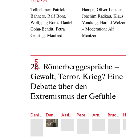
THEMA
Teilnehmer: Patrick
Hampe, Oliver Lepsius,
Bahners, Ralf Bönt,
Joachim Radkau, Klaus
Wolfgang Bonß, Daniel
Vondung, Harald Welzer
Cohn-Bendit, Petra
– Moderation: Alf
Gehring, Manfred
Mentzer
2001
28. Römerberggespräche –
Gewalt, Terror, Krieg? Eine
Debatte über den
Extremismus der Gefühle
Daniel Cohn-Bendit
Dan Diner
Assia Djebar
Peter Gorsen
Arno Gruen
Bruce Hoffmann
Harald Müller