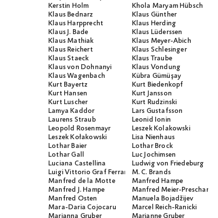
Kerstin Holm
Khola Maryam Hübsch
Klaus Bednarz
Klaus Günther
Klaus Harpprecht
Klaus Herding
Klaus J. Bade
Klaus Lüderssen
Klaus Mathiak
Klaus Meyer-Abich
Klaus Reichert
Klaus Schlesinger
Klaus Staeck
Klaus Traube
Klaus von Dohnanyi
Klaus Vondung
Klaus Wagenbach
Kübra Gümüşay
Kurt Bayertz
Kurt Biedenkopf
Kurt Hansen
Kurt Jansson
Kurt Luscher
Kurt Rudzinski
Lamya Kaddor
Lars Gustafsson
Laurens Straub
Leonid Ionin
Leopold Rosenmayr
Leszek Kolakowski
Leszek Kołakowski
Lisa Nienhaus
Lothar Baier
Lothar Brock
Lothar Gall
Luc Jochimsen
Luciana Castellina
Ludwig von Friedeburg
Luigi Vittorio Graf Ferraris
M. C. Brands
Manfred de la Motte
Manfred Hampe
Manfred J. Hampe
Manfred Meier-Preschany
Manfred Osten
Manuela Bojadžijev
Mara-Daria Cojocaru
Marcel Reich-Ranicki
Marianna Gruber
Marianne Gruber