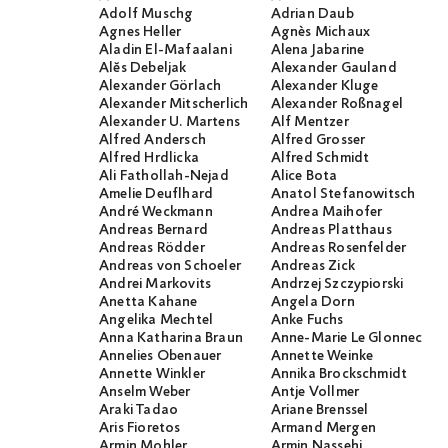
Adolf Muschg
Adrian Daub
Agnes Heller
Agnès Michaux
Aladin El-Mafaalani
Alena Jabarine
Alĕs Debeljak
Alexander Gauland
Alexander Görlach
Alexander Kluge
Alexander Mitscherlich
Alexander Roßnagel
Alexander U. Martens
Alf Mentzer
Alfred Andersch
Alfred Grosser
Alfred Hrdlicka
Alfred Schmidt
Ali Fathollah-Nejad
Alice Bota
Amelie Deuflhard
Anatol Stefanowitsch
André Weckmann
Andrea Maihofer
Andreas Bernard
Andreas Platthaus
Andreas Rödder
Andreas Rosenfelder
Andreas von Schoeler
Andreas Zick
Andrei Markovits
Andrzej Szczypiorski
Anetta Kahane
Angela Dorn
Angelika Mechtel
Anke Fuchs
Anna Katharina Braun
Anne-Marie Le Glonnec
Annelies Obenauer
Annette Weinke
Annette Winkler
Annika Brockschmidt
Anselm Weber
Antje Vollmer
Araki Tadao
Ariane Brenssel
Aris Fioretos
Armand Mergen
Armin Mohler
Armin Nassehi