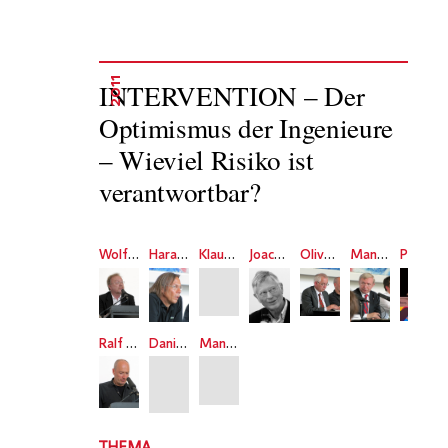
2011
INTERVENTION – Der
Optimismus der Ingenieure
– Wieviel Risiko ist
verantwortbar?
Wolfgang Bonß
Harald Welzer
Klaus Vondung
Joachim Radkau
Oliver Lepsius
Manfred J. Hampe
Petra Gehring
Ralf Bönt
Daniel Cohn-Bendit
Manfred Hampe