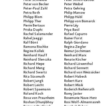
Peter Schneider
Peter Scholl-Latour
Peter von Becker
Peter Weibel
Peter-Paul Zahl
Petra Gehring
Petra Roth
Philip Manow
Philipp Blom
Philipp Hübl
Philipp Ther
Philipp von Bismarck
Pierre Bertaux
Pierre Léy
Priska Daphi
Priya Basil
Rachel Salamander
Rafael Capurro
Rahel Jaeggi
Rainer Forst
Ralf Bönt
Ralph Giordano
Ramona Rischke
Regina Ziegler
Regine Kollek
Reimut Jochimsen
Reinhard Hauff
Reinhard Marx
Reinhard Slenczka
Renate Köcher
Richard Hiepe
Richard Löwenthal
Richard Meng
Richard Sennett
Richard Swartz
Richard von Weizsäcker
Rita Süssmuth
Robert Habeck
Robert Jungk
Robert Kurz
Robert Leicht
Robert Misik
Robert Spaemann
Roderich Reifenrath
Roland Koch
Romy Jaster
Rosa von Praunheim
Rosemarie Nave-Herz
Roshan Dhunjibhoy
Rosi Wolf-Almannasreh