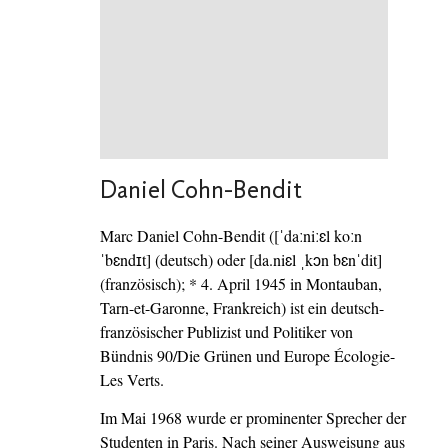
Daniel Cohn-Bendit
Marc Daniel Cohn-Bendit ([ˈdaːniːɛl koːn
ˈbɛndɪt] (deutsch) oder [da.niɛl ˌkɔn bɛnˈdit]
(französisch); * 4. April 1945 in Montauban,
Tarn-et-Garonne, Frankreich) ist ein deutsch-
französischer Publizist und Politiker von
Bündnis 90/Die Grünen und Europe Écologie-
Les Verts.
Im Mai 1968 wurde er prominenter Sprecher der
Studenten in Paris. Nach seiner Ausweisung aus