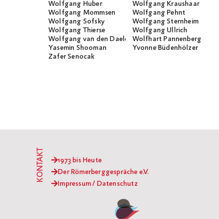
Wolfgang Huber
Wolfgang Kraushaar
Wolfgang Mommsen
Wolfgang Pehnt
Wolfgang Sofsky
Wolfgang Sternheim
Wolfgang Thierse
Wolfgang Ullrich
Wolfgang van den Daele
Wolfhart Pannenberg
Yasemin Shooman
Yvonne Büdenhölzer
Zafer Senocak
KONTAKT
1973 bis Heute
Der Römerberggespräche e.V.
Impressum / Datenschutz