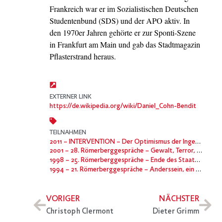
Frankreich war er im Sozialistischen Deutschen
Studentenbund (SDS) und der APO aktiv. In
den 1970er Jahren gehörte er zur Sponti-Szene
in Frankfurt am Main und gab das Stadtmagazin
Pflasterstrand heraus.
EXTERNER LINK
https://de.wikipedia.org/wiki/Daniel_Cohn-Bendit
TEILNAHMEN
2011
– INTERVENTION – Der Optimismus der Ingenieure – Wieviel Risiko ist verantwortbar?
2001
– 28. Römerberggespräche – Gewalt, Terror, Krieg? Eine Debatte über den Extremismus der Gefühle
1998
– 25. Römerberggespräche – Ende des Staates – Anfang der Bürgergesellschaft? Die Zukunft der sozialen Demokratie
1994
– 21. Römerberggespräche – Anderssein, ein Menschenrecht. Über die Vereinbarkeit universaler Normen mit kultureller und ethnischer Vielfalt
VORIGER
NÄCHSTER
Christoph Clermont
Dieter Grimm