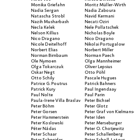
Monika Griefahn
Moritz Müller-Wirth
Nadia Sergan
Nadia Zaboura
Natascha Strobl
Navid Kermani
Nazih Musharbash
Necati Öziri
Necla Kelek
Nele Pollatschek
Nelson Killius
Nicholas Boyle
Nico Dragano
Nico Dragano
Nicole Deitelhoff
Nikolai Portugalow
Norbert Elias
Norbert Miller
Norman Birnbaum
Norman Paech
Ole Nymoen
Olga Mannheimer
Olga Tokarczuk
Oliver Lepsius
Oskar Negt
Otto Pöhl
Otto Schily
Pascale Hugues
Patrice G. Poutrus
Patrick Bahners
Patrick Kury
Paul Ingendaay
Paul Nolte
Paul Parin
Paula-Irene Villa Braslavsky
Peter Bichsel
Peter Böhm
Peter Glotz
Peter Gorsen
Peter Graf von Kielmanseg
Peter Hammerstein
Peter Iden
Peter Koslowski
Peter Merseburger
Péter Nádas
Peter O. Chotjewitz
Peter Schaar
Peter Schallenberg