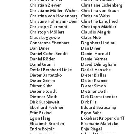
Christian Pfeiffer
Christian Thomas
Christian Ziewer
Christiane Eichenberg
Christiane Müller-Wichmann
Christina von Braun
Christina von Hodenberg
Christina Weiss
Christine Hohmann-Dennhardt
Christine Landfried
Christoph Clermont
Christoph Mäckler
Christoph Möllers
Claudio Magris
Claus Leggewie
Claus Noé
Constanze Eisenbart
Dagobert Lindlau
Dan Diner
Dan Diner
Daniel Cohn-Bendit
Daniel Hornuff
Daniel Röder
Daniel Vernet
Daniil Granin
David Dilmaghani
Detlef Bernhard Linke
Detlef Hensche
Dieter Bartetzko
Dieter Biallas
Dieter Grimm
Dieter Kramer
Dieter Kühn
Dieter Simon
Dieter Stoodt
Dietmar Dath
Dietmar Mieth
Dirk Darmstaedter
Dirk Kurbjuweit
Dirk Pilz
Eberhard Fechner
Eduard Beaucamp
Efim Etkind
Egon Bahr
Egon Flaig
Ekkehart Krippendorff
Elisabeth Bronfen
Elsemarie Maletzke
Endre Bojtár
Enja Riegel