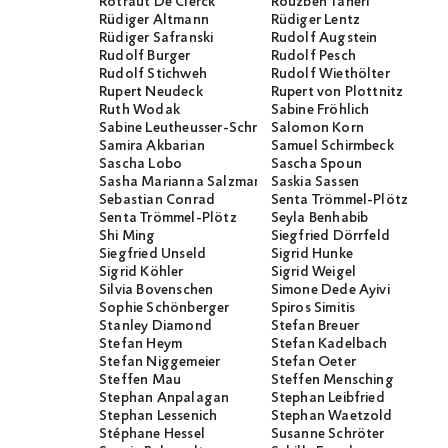
Rotraut De Clerck
Rouzbeh Taheri
Rüdiger Altmann
Rüdiger Lentz
Rüdiger Safranski
Rudolf Augstein
Rudolf Burger
Rudolf Pesch
Rudolf Stichweh
Rudolf Wiethölter
Rupert Neudeck
Rupert von Plottnitz
Ruth Wodak
Sabine Fröhlich
Sabine Leutheusser-Schnarrenberger
Salomon Korn
Samira Akbarian
Samuel Schirmbeck
Sascha Lobo
Sascha Spoun
Sasha Marianna Salzmann
Saskia Sassen
Sebastian Conrad
Senta Trömmel-Plötz
Senta Trömmel-Plötz
Seyla Benhabib
Shi Ming
Siegfried Dörrfeld
Siegfried Unseld
Sigrid Hunke
Sigrid Köhler
Sigrid Weigel
Silvia Bovenschen
Simone Dede Ayivi
Sophie Schönberger
Spiros Simitis
Stanley Diamond
Stefan Breuer
Stefan Heym
Stefan Kadelbach
Stefan Niggemeier
Stefan Oeter
Steffen Mau
Steffen Mensching
Stephan Anpalagan
Stephan Leibfried
Stephan Lessenich
Stephan Waetzold
Stéphane Hessel
Susanne Schröter