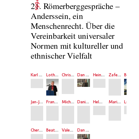
1994
21. Römerberggespräche –
Anderssein, ein
Menschenrecht. Über die
Vereinbarkeit universaler
Normen mit kultureller und
ethnischer Vielfalt
Karl Otto Apel
Lothar Brock
Christine Hohmann-Dennhardt
Dan Diner
Heiner Geißler
Zafer Senocak
Bassam Tibi
Jan-Jürgen Vogeler
Franco Biondi
Micha Brumlik
Daniel Cohn-Bendit
Helmut Dubiel
Marianne Gruber
Luc Jochimsen
Cherifa Magdi
Beat Rössler
Valentin Senger
Dan Diner