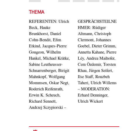
THEMA
REFERENTEN: Ulrich
GESPRÄCHSTEILNE
Beck, Hauke
HMER: Rüdiger
Brunkhorst, Daniel
Altmann, Christoph
Cohn-Bendit, Efim
Clermont, Johannes
Etkind, Jacques-Pierre
Goebel, Dieter Grimm,
Gougeon, Wilhelm
Annetta Kahane, Pierre
Hankel, Michael Krätke,
Léy, Andrea Maihofer,
Sabine Leutheusser-
Cem Özdemir, Torsten
Schnarrenberger, Birigit
Rhau, Jürgen Seifert,
Mahnkopf, Wolfgang
Ilse Staff, Rouzbeh
Mommsen, Oskar Negt,
Taheri, Ulrich Willems
Roderich Reifenrath,
– MODERATION:
Erwin K. Scheuch,
Erhard Denninger,
Richard Sennett,
Ulrich Wickert
Andrzej Sczypiorski –