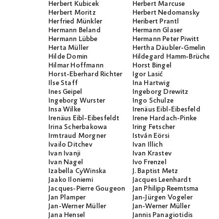
Herbert Kubicek
Herbert Marcuse
Herbert Moritz
Herbert Nedomansky
Herfried Münkler
Heribert Prantl
Hermann Beland
Hermann Glaser
Hermann Lübbe
Hermann Peter Piwitt
Herta Müller
Hertha Däubler-Gmelin
Hilde Domin
Hildegard Hamm-Brücher
Hilmar Hoffmann
Horst Bingel
Horst-Eberhard Richter
Igor Lasić
Ilse Staff
Ina Hartwig
Ines Geipel
Ingeborg Drewitz
Ingeborg Wurster
Ingo Schulze
Insa Wilke
Irenäus Eibl-Eibesfeld
Irenäus Eibl-Eibesfeldt
Irene Hardach-Pinke
Irina Scherbakowa
Iring Fetscher
Irmtraud Morgner
István Eörsi
Ivailo Ditchev
Ivan Illich
Ivan Ivanji
Ivan Krastev
Ivan Nagel
Ivo Frenzel
Izabella CyWinska
J. Baptist Metz
Jaako Iloniemi
Jacques Leenhardt
Jacques-Pierre Gougeon
Jan Philipp Reemtsma
Jan Plamper
Jan-Jürgen Vogeler
Jan-Werner Müller
Jan-Werner Müller
Jana Hensel
Jannis Panagiotidis