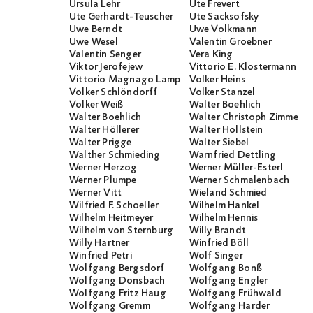
Ursula Lehr
Ute Frevert
Ute Gerhardt-Teuscher
Ute Sacksofsky
Uwe Berndt
Uwe Volkmann
Uwe Wesel
Valentin Groebner
Valentin Senger
Vera King
Viktor Jerofejew
Vittorio E. Klostermann
Vittorio Magnago Lampugnani
Volker Heins
Volker Schlöndorff
Volker Stanzel
Volker Weiß
Walter Boehlich
Walter Boehlich
Walter Christoph Zimmerli
Walter Höllerer
Walter Hollstein
Walter Prigge
Walter Siebel
Walther Schmieding
Warnfried Dettling
Werner Herzog
Werner Müller-Esterl
Werner Plumpe
Werner Schmalenbach
Werner Vitt
Wieland Schmied
Wilfried F. Schoeller
Wilhelm Hankel
Wilhelm Heitmeyer
Wilhelm Hennis
Wilhelm von Sternburg
Willy Brandt
Willy Hartner
Winfried Böll
Winfried Petri
Wolf Singer
Wolfgang Bergsdorf
Wolfgang Bonß
Wolfgang Donsbach
Wolfgang Engler
Wolfgang Fritz Haug
Wolfgang Frühwald
Wolfgang Gremm
Wolfgang Harder