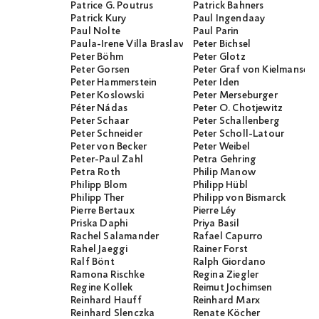
Patrice G. Poutrus
Patrick Bahners
Patrick Kury
Paul Ingendaay
Paul Nolte
Paul Parin
Paula-Irene Villa Braslavsky
Peter Bichsel
Peter Böhm
Peter Glotz
Peter Gorsen
Peter Graf von Kielmanseg
Peter Hammerstein
Peter Iden
Peter Koslowski
Peter Merseburger
Péter Nádas
Peter O. Chotjewitz
Peter Schaar
Peter Schallenberg
Peter Schneider
Peter Scholl-Latour
Peter von Becker
Peter Weibel
Peter-Paul Zahl
Petra Gehring
Petra Roth
Philip Manow
Philipp Blom
Philipp Hübl
Philipp Ther
Philipp von Bismarck
Pierre Bertaux
Pierre Léy
Priska Daphi
Priya Basil
Rachel Salamander
Rafael Capurro
Rahel Jaeggi
Rainer Forst
Ralf Bönt
Ralph Giordano
Ramona Rischke
Regina Ziegler
Regine Kollek
Reimut Jochimsen
Reinhard Hauff
Reinhard Marx
Reinhard Slenczka
Renate Köcher