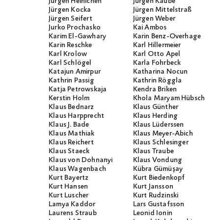
Jürgen Heinichen
Jürgen Kaube
Jürgen Kocka
Jürgen Mittelstraß
Jürgen Seifert
Jürgen Weber
Jurko Prochasko
Kai Ambos
Karim El-Gawhary
Karin Benz-Overhage
Karin Reschke
Karl Hillermeier
Karl Krolow
Karl Otto Apel
Karl Schlögel
Karla Fohrbeck
Katajun Amirpur
Katharina Nocun
Kathrin Passig
Kathrin Röggla
Katja Petrowskaja
Kendra Briken
Kerstin Holm
Khola Maryam Hübsch
Klaus Bednarz
Klaus Günther
Klaus Harpprecht
Klaus Herding
Klaus J. Bade
Klaus Lüderssen
Klaus Mathiak
Klaus Meyer-Abich
Klaus Reichert
Klaus Schlesinger
Klaus Staeck
Klaus Traube
Klaus von Dohnanyi
Klaus Vondung
Klaus Wagenbach
Kübra Gümüşay
Kurt Bayertz
Kurt Biedenkopf
Kurt Hansen
Kurt Jansson
Kurt Luscher
Kurt Rudzinski
Lamya Kaddor
Lars Gustafsson
Laurens Straub
Leonid Ionin