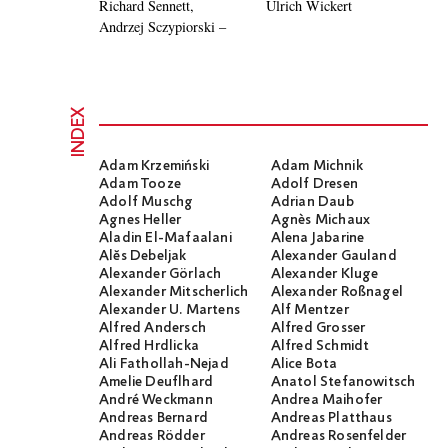
Richard Sennett,
Ulrich Wickert
Andrzej Sczypiorski –
INDEX
Adam Krzemiński
Adam Michnik
Adam Tooze
Adolf Dresen
Adolf Muschg
Adrian Daub
Agnes Heller
Agnès Michaux
Aladin El-Mafaalani
Alena Jabarine
Alĕs Debeljak
Alexander Gauland
Alexander Görlach
Alexander Kluge
Alexander Mitscherlich
Alexander Roßnagel
Alexander U. Martens
Alf Mentzer
Alfred Andersch
Alfred Grosser
Alfred Hrdlicka
Alfred Schmidt
Ali Fathollah-Nejad
Alice Bota
Amelie Deuflhard
Anatol Stefanowitsch
André Weckmann
Andrea Maihofer
Andreas Bernard
Andreas Platthaus
Andreas Rödder
Andreas Rosenfelder