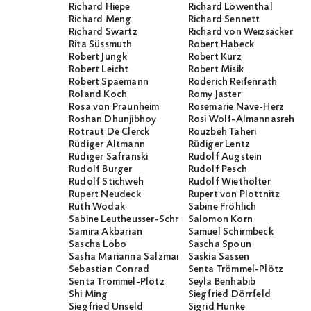
Richard Hiepe
Richard Löwenthal
Richard Meng
Richard Sennett
Richard Swartz
Richard von Weizsäcker
Rita Süssmuth
Robert Habeck
Robert Jungk
Robert Kurz
Robert Leicht
Robert Misik
Robert Spaemann
Roderich Reifenrath
Roland Koch
Romy Jaster
Rosa von Praunheim
Rosemarie Nave-Herz
Roshan Dhunjibhoy
Rosi Wolf-Almannasreh
Rotraut De Clerck
Rouzbeh Taheri
Rüdiger Altmann
Rüdiger Lentz
Rüdiger Safranski
Rudolf Augstein
Rudolf Burger
Rudolf Pesch
Rudolf Stichweh
Rudolf Wiethölter
Rupert Neudeck
Rupert von Plottnitz
Ruth Wodak
Sabine Fröhlich
Sabine Leutheusser-Schnarrenberger
Salomon Korn
Samira Akbarian
Samuel Schirmbeck
Sascha Lobo
Sascha Spoun
Sasha Marianna Salzmann
Saskia Sassen
Sebastian Conrad
Senta Trömmel-Plötz
Senta Trömmel-Plötz
Seyla Benhabib
Shi Ming
Siegfried Dörrfeld
Siegfried Unseld
Sigrid Hunke