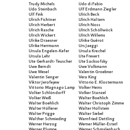
Trudy Michels
Udo di Fabio
Udo Steinbach
Ulf Erdmann Ziegler
Ulf Fink
Ulrich Beck
Ulrich Fichtner
Ulrich Haltern
Ulrich Herbert
Ulrich Noss
Ulrich Rasche
Ulrich Schöllwöck
Ulrich Wickert
Ulrich Willems
Ulrike Draesner
Ulrike Guérot
Ulrike Herrmann
Urs Jaeggi
Ursula Engelen-Kefer
Ursula Krechel
Ursula Lehr
Ute Frevert
Ute Gerhardt-Teuscher
Ute Sacksofsky
Uwe Berndt
Uwe Volkmann
Uwe Wesel
Valentin Groebner
Valentin Senger
Vera King
Viktor Jerofejew
Vittorio E. Klostermann
Vittorio Magnago Lampugnani
Volker Heins
Volker Schlöndorff
Volker Stanzel
Volker Weiß
Walter Boehlich
Walter Boehlich
Walter Christoph Zimmerli
Walter Höllerer
Walter Hollstein
Walter Prigge
Walter Siebel
Walther Schmieding
Warnfried Dettling
Werner Herzog
Werner Müller-Esterl
Werner Plumpe
Werner Schmalenbach