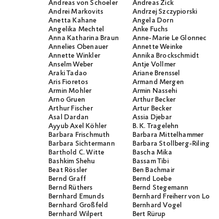
Andreas von Schoeler
Andreas Zick
Andrei Markovits
Andrzej Szczypiorski
Anetta Kahane
Angela Dorn
Angelika Mechtel
Anke Fuchs
Anna Katharina Braun
Anne-Marie Le Glonnec
Annelies Obenauer
Annette Weinke
Annette Winkler
Annika Brockschmidt
Anselm Weber
Antje Vollmer
Araki Tadao
Ariane Brenssel
Aris Fioretos
Armand Mergen
Armin Mohler
Armin Nassehi
Arno Gruen
Arthur Becker
Arthur Fischer
Artur Becker
Asal Dardan
Assia Djebar
Ayyub Axel Köhler
B. K. Tragelehn
Barbara Frischmuth
Barbara Mittelhammer
Barbara Sichtermann
Barbara Stollberg-Rilinger
Barthold C. Witte
Bascha Mika
Bashkim Shehu
Bassam Tibi
Beat Rössler
Ben Bachmair
Bernd Graff
Bernd Loebe
Bernd Rüthers
Bernd Stegemann
Bernhard Emunds
Bernhard Freiherr von Loef
Bernhard Großfeld
Bernhard Vogel
Bernhard Wilpert
Bert Rürup