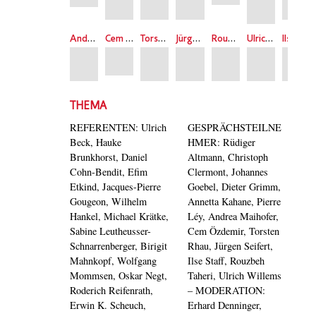
Andrea Maihofer
Cem Özdemir
Torsten Rhau
Jürgen Seifert
Rouzbeh Taheri
Ulrich Willems
Ilse Staff
THEMA
REFERENTEN: Ulrich
GESPRÄCHSTEILNE
Beck, Hauke
HMER: Rüdiger
Brunkhorst, Daniel
Altmann, Christoph
Cohn-Bendit, Efim
Clermont, Johannes
Etkind, Jacques-Pierre
Goebel, Dieter Grimm,
Gougeon, Wilhelm
Annetta Kahane, Pierre
Hankel, Michael Krätke,
Léy, Andrea Maihofer,
Sabine Leutheusser-
Cem Özdemir, Torsten
Schnarrenberger, Birigit
Rhau, Jürgen Seifert,
Mahnkopf, Wolfgang
Ilse Staff, Rouzbeh
Mommsen, Oskar Negt,
Taheri, Ulrich Willems
Roderich Reifenrath,
– MODERATION:
Erwin K. Scheuch,
Erhard Denninger,