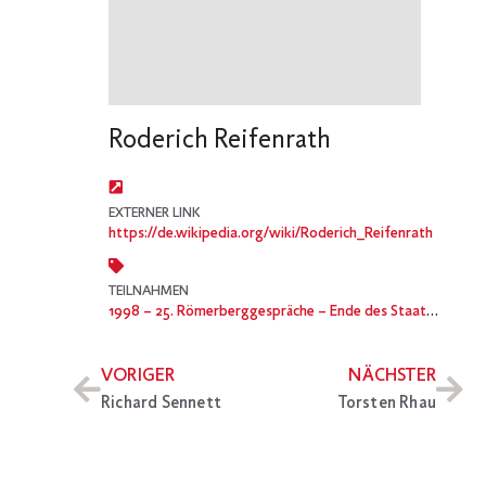
Roderich Reifenrath
EXTERNER LINK
https://de.wikipedia.org/wiki/Roderich_Reifenrath
TEILNAHMEN
1998
– 25. Römerberggespräche – Ende des Staates – Anfang der Bürgergesellschaft? Die Zukunft der sozialen Demokratie
VORIGER
NÄCHSTER
Richard Sennett
Torsten Rhau