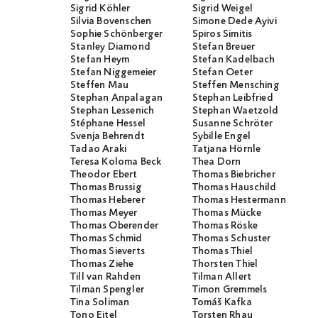
Sigrid Köhler
Sigrid Weigel
Silvia Bovenschen
Simone Dede Ayivi
Sophie Schönberger
Spiros Simitis
Stanley Diamond
Stefan Breuer
Stefan Heym
Stefan Kadelbach
Stefan Niggemeier
Stefan Oeter
Steffen Mau
Steffen Mensching
Stephan Anpalagan
Stephan Leibfried
Stephan Lessenich
Stephan Waetzold
Stéphane Hessel
Susanne Schröter
Svenja Behrendt
Sybille Engel
Tadao Araki
Tatjana Hörnle
Teresa Koloma Beck
Thea Dorn
Theodor Ebert
Thomas Biebricher
Thomas Brussig
Thomas Hauschild
Thomas Heberer
Thomas Hestermann
Thomas Meyer
Thomas Mücke
Thomas Oberender
Thomas Röske
Thomas Schmid
Thomas Schuster
Thomas Sieverts
Thomas Thiel
Thomas Ziehe
Thorsten Thiel
Till van Rahden
Tilman Allert
Tilman Spengler
Timon Gremmels
Tina Soliman
Tomáš Kafka
Tono Eitel
Torsten Rhau