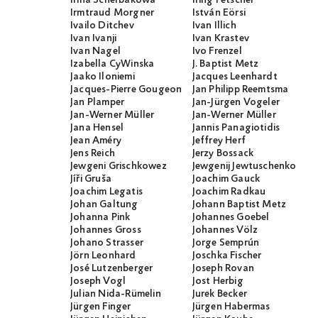
Irina Scherbakowa
Iring Fetscher
Irmtraud Morgner
István Eörsi
Ivailo Ditchev
Ivan Illich
Ivan Ivanji
Ivan Krastev
Ivan Nagel
Ivo Frenzel
Izabella CyWinska
J. Baptist Metz
Jaako Iloniemi
Jacques Leenhardt
Jacques-Pierre Gougeon
Jan Philipp Reemtsma
Jan Plamper
Jan-Jürgen Vogeler
Jan-Werner Müller
Jan-Werner Müller
Jana Hensel
Jannis Panagiotidis
Jean Améry
Jeffrey Herf
Jens Reich
Jerzy Bossack
Jewgeni Grischkowez
Jewgenij Jewtuschenko
Jíři Gruša
Joachim Gauck
Joachim Legatis
Joachim Radkau
Johan Galtung
Johann Baptist Metz
Johanna Pink
Johannes Goebel
Johannes Gross
Johannes Völz
Johano Strasser
Jorge Semprún
Jörn Leonhard
Joschka Fischer
José Lutzenberger
Joseph Rovan
Joseph Vogl
Jost Herbig
Julian Nida-Rümelin
Jurek Becker
Jürgen Finger
Jürgen Habermas