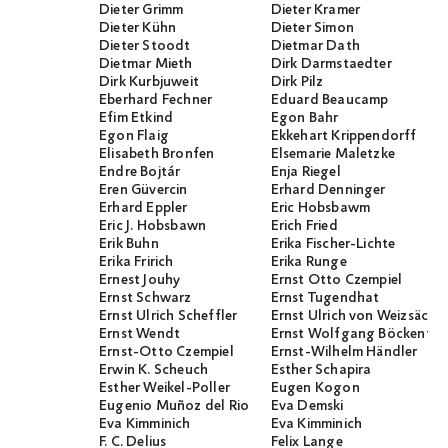
Dieter Grimm
Dieter Kramer
Dieter Kühn
Dieter Simon
Dieter Stoodt
Dietmar Dath
Dietmar Mieth
Dirk Darmstaedter
Dirk Kurbjuweit
Dirk Pilz
Eberhard Fechner
Eduard Beaucamp
Efim Etkind
Egon Bahr
Egon Flaig
Ekkehart Krippendorff
Elisabeth Bronfen
Elsemarie Maletzke
Endre Bojtár
Enja Riegel
Eren Güvercin
Erhard Denninger
Erhard Eppler
Eric Hobsbawm
Eric J. Hobsbawn
Erich Fried
Erik Buhn
Erika Fischer-Lichte
Erika Fririch
Erika Runge
Ernest Jouhy
Ernst Otto Czempiel
Ernst Schwarz
Ernst Tugendhat
Ernst Ulrich Scheffler
Ernst Ulrich von Weizsäcker
Ernst Wendt
Ernst Wolfgang Böckenför
Ernst-Otto Czempiel
Ernst-Wilhelm Händler
Erwin K. Scheuch
Esther Schapira
Esther Weikel-Poller
Eugen Kogon
Eugenio Muñoz del Rio
Eva Demski
Eva Kimminich
Eva Kimminich
F. C. Delius
Felix Lange