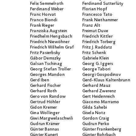
Felix Semmelroth
Ferdinand Sutterlüty
Ferdinand Weber
Florian Hopf
Franc Horvat
Francesco Tato
Franco Biondi
Frank Niethammer
Frank Rieger
Franz Alt
Franziska Augstein
Freimut Duve
Friedhelm Hengsbach
Friedrich Kittler
Friedrich Niewöhner
Friedrich Torberg
Friedrich Wilhelm Graf
Fritz J. Raddatz
Fritz Pasierbsky
Fritz Schenk
Gábor Demszky
Gabriele Klein
Galsan Tschinag
Georg G. Iggers
Georg Stefan Troller
George Tabori
Georges Mandon
Georgi Gospodinov
Gerd Iben
Gerd-Klaus Kaltenbrunner
Gerhard Fischer
Gerhard Mauz
Gerhard Roth
Gerhard Zwerenz
Gero von Randow
Gert Heidenreich
Gertrud Höhler
Giacomo Marramo
Gidon Kremer
Gilda Sahebi
Gina Wollinger
Gisela Notz
Giwi Margwelaschwili
Gordon Craig
Gudrun Krämer
Gudrun Perko
Günter Bannas
Günter Frankenberg
Günter Kunert
Günter Rohrbach