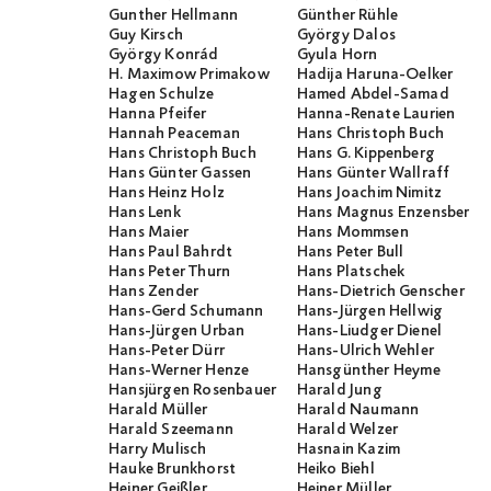
Gunther Hellmann
Günther Rühle
Guy Kirsch
György Dalos
György Konrád
Gyula Horn
H. Maximow Primakow
Hadija Haruna-Oelker
Hagen Schulze
Hamed Abdel-Samad
Hanna Pfeifer
Hanna-Renate Laurien
Hannah Peaceman
Hans Christoph Buch
Hans Christoph Buch
Hans G. Kippenberg
Hans Günter Gassen
Hans Günter Wallraff
Hans Heinz Holz
Hans Joachim Nimitz
Hans Lenk
Hans Magnus Enzensberge
Hans Maier
Hans Mommsen
Hans Paul Bahrdt
Hans Peter Bull
Hans Peter Thurn
Hans Platschek
Hans Zender
Hans-Dietrich Genscher
Hans-Gerd Schumann
Hans-Jürgen Hellwig
Hans-Jürgen Urban
Hans-Liudger Dienel
Hans-Peter Dürr
Hans-Ulrich Wehler
Hans-Werner Henze
Hansgünther Heyme
Hansjürgen Rosenbauer
Harald Jung
Harald Müller
Harald Naumann
Harald Szeemann
Harald Welzer
Harry Mulisch
Hasnain Kazim
Hauke Brunkhorst
Heiko Biehl
Heiner Geißler
Heiner Müller