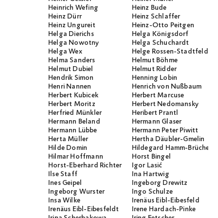
Heinrich Wefing
Heinz Bude
Heinz Dürr
Heinz Schlaffer
Heinz Ungureit
Heinz-Otto Peitgen
Helga Dierichs
Helga Königsdorf
Helga Nowotny
Helga Schuchardt
Helga Wex
Helge Rossen-Stadtfeld
Helma Sanders
Helmut Böhme
Helmut Dubiel
Helmut Ridder
Hendrik Simon
Henning Lobin
Henri Nannen
Henrich von Nußbaum
Herbert Kubicek
Herbert Marcuse
Herbert Moritz
Herbert Nedomansky
Herfried Münkler
Heribert Prantl
Hermann Beland
Hermann Glaser
Hermann Lübbe
Hermann Peter Piwitt
Herta Müller
Hertha Däubler-Gmelin
Hilde Domin
Hildegard Hamm-Brücher
Hilmar Hoffmann
Horst Bingel
Horst-Eberhard Richter
Igor Lasić
Ilse Staff
Ina Hartwig
Ines Geipel
Ingeborg Drewitz
Ingeborg Wurster
Ingo Schulze
Insa Wilke
Irenäus Eibl-Eibesfeld
Irenäus Eibl-Eibesfeldt
Irene Hardach-Pinke