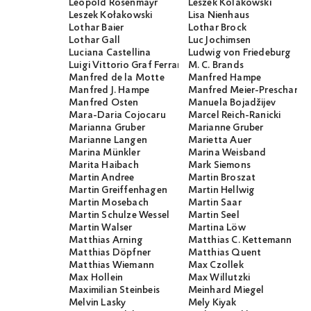
Leopold Rosenmayr
Leszek Kolakowski
Leszek Kołakowski
Lisa Nienhaus
Lothar Baier
Lothar Brock
Lothar Gall
Luc Jochimsen
Luciana Castellina
Ludwig von Friedeburg
Luigi Vittorio Graf Ferraris
M. C. Brands
Manfred de la Motte
Manfred Hampe
Manfred J. Hampe
Manfred Meier-Preschany
Manfred Osten
Manuela Bojadžijev
Mara-Daria Cojocaru
Marcel Reich-Ranicki
Marianna Gruber
Marianne Gruber
Marianne Langen
Marietta Auer
Marina Münkler
Marina Weisband
Marita Haibach
Mark Siemons
Martin Andree
Martin Broszat
Martin Greiffenhagen
Martin Hellwig
Martin Mosebach
Martin Saar
Martin Schulze Wessel
Martin Seel
Martin Walser
Martina Löw
Matthias Arning
Matthias C. Kettemann
Matthias Döpfner
Matthias Quent
Matthias Wiemann
Max Czollek
Max Hollein
Max Willutzki
Maximilian Steinbeis
Meinhard Miegel
Melvin Lasky
Mely Kiyak