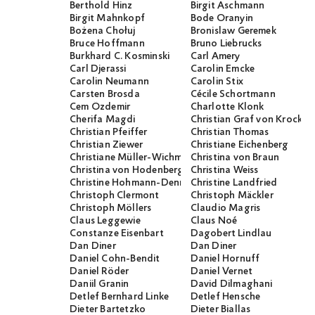
Berthold Hinz
Birgit Aschmann
Birgit Mahnkopf
Bode Oranyin
Bożena Chołuj
Bronislaw Geremek
Bruce Hoffmann
Bruno Liebrucks
Burkhard C. Kosminski
Carl Amery
Carl Djerassi
Carolin Emcke
Carolin Neumann
Carolin Stix
Carsten Brosda
Cécile Schortmann
Cem Özdemir
Charlotte Klonk
Cherifa Magdi
Christian Graf von Krocko
Christian Pfeiffer
Christian Thomas
Christian Ziewer
Christiane Eichenberg
Christiane Müller-Wichmann
Christina von Braun
Christina von Hodenberg
Christina Weiss
Christine Hohmann-Dennhardt
Christine Landfried
Christoph Clermont
Christoph Mäckler
Christoph Möllers
Claudio Magris
Claus Leggewie
Claus Noé
Constanze Eisenbart
Dagobert Lindlau
Dan Diner
Dan Diner
Daniel Cohn-Bendit
Daniel Hornuff
Daniel Röder
Daniel Vernet
Daniil Granin
David Dilmaghani
Detlef Bernhard Linke
Detlef Hensche
Dieter Bartetzko
Dieter Biallas