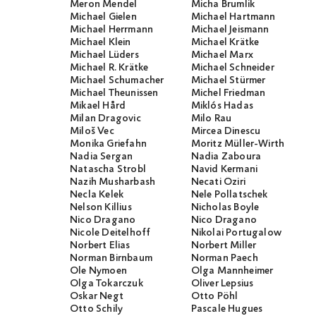
Meron Mendel
Micha Brumlik
Michael Gielen
Michael Hartmann
Michael Herrmann
Michael Jeismann
Michael Klein
Michael Krätke
Michael Lüders
Michael Marx
Michael R. Krätke
Michael Schneider
Michael Schumacher
Michael Stürmer
Michael Theunissen
Michel Friedman
Mikael Hård
Miklós Hadas
Milan Dragovic
Milo Rau
Miloš Vec
Mircea Dinescu
Monika Griefahn
Moritz Müller-Wirth
Nadia Sergan
Nadia Zaboura
Natascha Strobl
Navid Kermani
Nazih Musharbash
Necati Öziri
Necla Kelek
Nele Pollatschek
Nelson Killius
Nicholas Boyle
Nico Dragano
Nico Dragano
Nicole Deitelhoff
Nikolai Portugalow
Norbert Elias
Norbert Miller
Norman Birnbaum
Norman Paech
Ole Nymoen
Olga Mannheimer
Olga Tokarczuk
Oliver Lepsius
Oskar Negt
Otto Pöhl
Otto Schily
Pascale Hugues