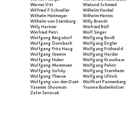
Werner Vitt
Wieland Schmied
Wilfried F. Schoeller
Wilhelm Hankel
Wilhelm Heitmeyer
Wilhelm Hennis
Wilhelm von Sternburg
Willy Brandt
Willy Hartner
Winfried Böll
Winfried Petri
Wolf Singer
Wolfgang Bergsdorf
Wolfgang Bonß
Wolfgang Donsbach
Wolfgang Engler
Wolfgang Fritz Haug
Wolfgang Frühwald
Wolfgang Gremm
Wolfgang Harder
Wolfgang Huber
Wolfgang Kraushaar
Wolfgang Mommsen
Wolfgang Pehnt
Wolfgang Sofsky
Wolfgang Sternheim
Wolfgang Thierse
Wolfgang Ullrich
Wolfgang van den Daele
Wolfhart Pannenberg
Yasemin Shooman
Yvonne Büdenhölzer
Zafer Senocak