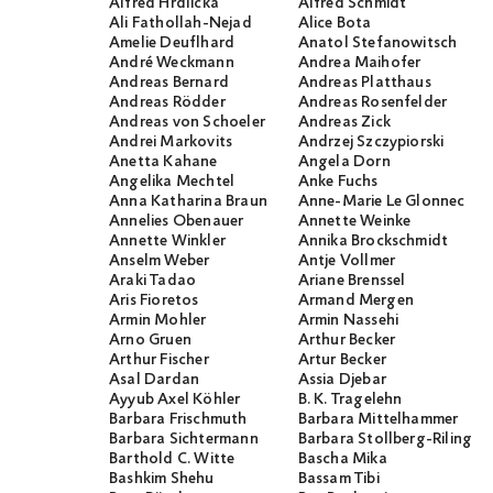
Alfred Hrdlicka
Alfred Schmidt
Ali Fathollah-Nejad
Alice Bota
Amelie Deuflhard
Anatol Stefanowitsch
André Weckmann
Andrea Maihofer
Andreas Bernard
Andreas Platthaus
Andreas Rödder
Andreas Rosenfelder
Andreas von Schoeler
Andreas Zick
Andrei Markovits
Andrzej Szczypiorski
Anetta Kahane
Angela Dorn
Angelika Mechtel
Anke Fuchs
Anna Katharina Braun
Anne-Marie Le Glonnec
Annelies Obenauer
Annette Weinke
Annette Winkler
Annika Brockschmidt
Anselm Weber
Antje Vollmer
Araki Tadao
Ariane Brenssel
Aris Fioretos
Armand Mergen
Armin Mohler
Armin Nassehi
Arno Gruen
Arthur Becker
Arthur Fischer
Artur Becker
Asal Dardan
Assia Djebar
Ayyub Axel Köhler
B. K. Tragelehn
Barbara Frischmuth
Barbara Mittelhammer
Barbara Sichtermann
Barbara Stollberg-Rilinger
Barthold C. Witte
Bascha Mika
Bashkim Shehu
Bassam Tibi