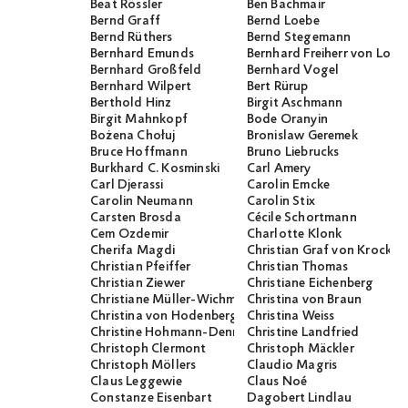
Beat Rössler
Ben Bachmair
Bernd Graff
Bernd Loebe
Bernd Rüthers
Bernd Stegemann
Bernhard Emunds
Bernhard Freiherr von Loef
Bernhard Großfeld
Bernhard Vogel
Bernhard Wilpert
Bert Rürup
Berthold Hinz
Birgit Aschmann
Birgit Mahnkopf
Bode Oranyin
Bożena Chołuj
Bronislaw Geremek
Bruce Hoffmann
Bruno Liebrucks
Burkhard C. Kosminski
Carl Amery
Carl Djerassi
Carolin Emcke
Carolin Neumann
Carolin Stix
Carsten Brosda
Cécile Schortmann
Cem Özdemir
Charlotte Klonk
Cherifa Magdi
Christian Graf von Krocko
Christian Pfeiffer
Christian Thomas
Christian Ziewer
Christiane Eichenberg
Christiane Müller-Wichmann
Christina von Braun
Christina von Hodenberg
Christina Weiss
Christine Hohmann-Dennhardt
Christine Landfried
Christoph Clermont
Christoph Mäckler
Christoph Möllers
Claudio Magris
Claus Leggewie
Claus Noé
Constanze Eisenbart
Dagobert Lindlau