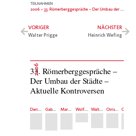
TEILNAHMEN
2006
– 33. Römerberggespräche – Der Umbau der Städte – Aktuelle Kontroversen
VORIGER
NÄCHSTER
Walter Prigge
Heinrich Wefing
2006
33. Römerberggespräche –
Der Umbau der Städte –
Aktuelle Kontroversen
Dieter Bartetzko
Gabriele Klein
Martina Löw
Wolfgang Pehnt
Walter Prigge
Christian Thomas
Christina Weiss