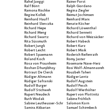
Rahel Jaeggi
Rainer Forst
Ralf Bönt
Ralph Giordano
Ramona Rischke
Regina Ziegler
Regine Kollek
Reimut Jochimsen
Reinhard Hauff
Reinhard Marx
Reinhard Slenczka
Renate Köcher
Richard Hiepe
Richard Löwenthal
Richard Meng
Richard Sennett
Richard Swartz
Richard von Weizsäcker
Rita Süssmuth
Robert Habeck
Robert Jungk
Robert Kurz
Robert Leicht
Robert Misik
Robert Spaemann
Roderich Reifenrath
Roland Koch
Romy Jaster
Rosa von Praunheim
Rosemarie Nave-Herz
Roshan Dhunjibhoy
Rosi Wolf-Almannasreh
Rotraut De Clerck
Rouzbeh Taheri
Rüdiger Altmann
Rüdiger Lentz
Rüdiger Safranski
Rudolf Augstein
Rudolf Burger
Rudolf Pesch
Rudolf Stichweh
Rudolf Wiethölter
Rupert Neudeck
Rupert von Plottnitz
Ruth Wodak
Sabine Fröhlich
Sabine Leutheusser-Schnarrenberger
Salomon Korn
Samira Akbarian
Samuel Schirmbeck