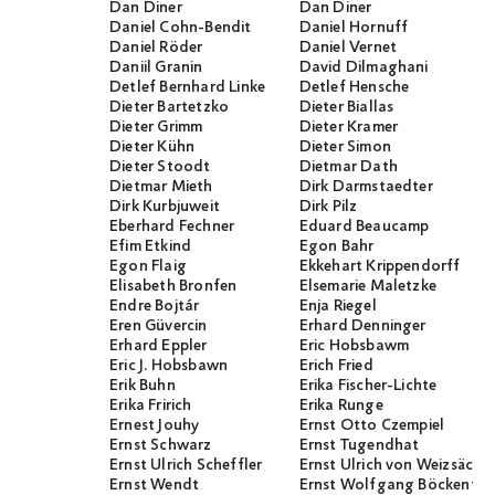
Dan Diner
Dan Diner
Daniel Cohn-Bendit
Daniel Hornuff
Daniel Röder
Daniel Vernet
Daniil Granin
David Dilmaghani
Detlef Bernhard Linke
Detlef Hensche
Dieter Bartetzko
Dieter Biallas
Dieter Grimm
Dieter Kramer
Dieter Kühn
Dieter Simon
Dieter Stoodt
Dietmar Dath
Dietmar Mieth
Dirk Darmstaedter
Dirk Kurbjuweit
Dirk Pilz
Eberhard Fechner
Eduard Beaucamp
Efim Etkind
Egon Bahr
Egon Flaig
Ekkehart Krippendorff
Elisabeth Bronfen
Elsemarie Maletzke
Endre Bojtár
Enja Riegel
Eren Güvercin
Erhard Denninger
Erhard Eppler
Eric Hobsbawm
Eric J. Hobsbawn
Erich Fried
Erik Buhn
Erika Fischer-Lichte
Erika Fririch
Erika Runge
Ernest Jouhy
Ernst Otto Czempiel
Ernst Schwarz
Ernst Tugendhat
Ernst Ulrich Scheffler
Ernst Ulrich von Weizsäcker
Ernst Wendt
Ernst Wolfgang Böckenför