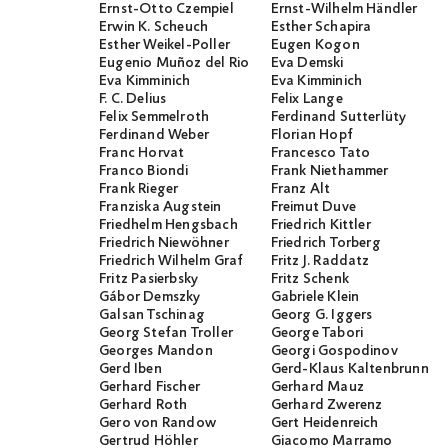
Ernst-Otto Czempiel
Ernst-Wilhelm Händler
Erwin K. Scheuch
Esther Schapira
Esther Weikel-Poller
Eugen Kogon
Eugenio Muñoz del Rio
Eva Demski
Eva Kimminich
Eva Kimminich
F. C. Delius
Felix Lange
Felix Semmelroth
Ferdinand Sutterlüty
Ferdinand Weber
Florian Hopf
Franc Horvat
Francesco Tato
Franco Biondi
Frank Niethammer
Frank Rieger
Franz Alt
Franziska Augstein
Freimut Duve
Friedhelm Hengsbach
Friedrich Kittler
Friedrich Niewöhner
Friedrich Torberg
Friedrich Wilhelm Graf
Fritz J. Raddatz
Fritz Pasierbsky
Fritz Schenk
Gábor Demszky
Gabriele Klein
Galsan Tschinag
Georg G. Iggers
Georg Stefan Troller
George Tabori
Georges Mandon
Georgi Gospodinov
Gerd Iben
Gerd-Klaus Kaltenbrunner
Gerhard Fischer
Gerhard Mauz
Gerhard Roth
Gerhard Zwerenz
Gero von Randow
Gert Heidenreich
Gertrud Höhler
Giacomo Marramo