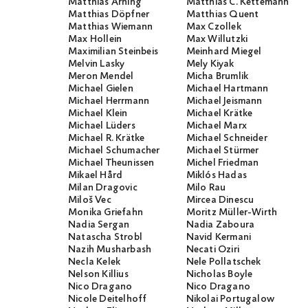
Matthias Arning
Matthias C. Kettemann
Matthias Döpfner
Matthias Quent
Matthias Wiemann
Max Czollek
Max Hollein
Max Willutzki
Maximilian Steinbeis
Meinhard Miegel
Melvin Lasky
Mely Kiyak
Meron Mendel
Micha Brumlik
Michael Gielen
Michael Hartmann
Michael Herrmann
Michael Jeismann
Michael Klein
Michael Krätke
Michael Lüders
Michael Marx
Michael R. Krätke
Michael Schneider
Michael Schumacher
Michael Stürmer
Michael Theunissen
Michel Friedman
Mikael Hård
Miklós Hadas
Milan Dragovic
Milo Rau
Miloš Vec
Mircea Dinescu
Monika Griefahn
Moritz Müller-Wirth
Nadia Sergan
Nadia Zaboura
Natascha Strobl
Navid Kermani
Nazih Musharbash
Necati Öziri
Necla Kelek
Nele Pollatschek
Nelson Killius
Nicholas Boyle
Nico Dragano
Nico Dragano
Nicole Deitelhoff
Nikolai Portugalow