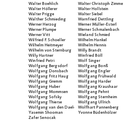
Walter Boehlich
Walter Christoph Zimmerli
Walter Höllerer
Walter Hollstein
Walter Prigge
Walter Siebel
Walther Schmieding
Warnfried Dettling
Werner Herzog
Werner Müller-Esterl
Werner Plumpe
Werner Schmalenbach
Werner Vitt
Wieland Schmied
Wilfried F. Schoeller
Wilhelm Hankel
Wilhelm Heitmeyer
Wilhelm Hennis
Wilhelm von Sternburg
Willy Brandt
Willy Hartner
Winfried Böll
Winfried Petri
Wolf Singer
Wolfgang Bergsdorf
Wolfgang Bonß
Wolfgang Donsbach
Wolfgang Engler
Wolfgang Fritz Haug
Wolfgang Frühwald
Wolfgang Gremm
Wolfgang Harder
Wolfgang Huber
Wolfgang Kraushaar
Wolfgang Mommsen
Wolfgang Pehnt
Wolfgang Sofsky
Wolfgang Sternheim
Wolfgang Thierse
Wolfgang Ullrich
Wolfgang van den Daele
Wolfhart Pannenberg
Yasemin Shooman
Yvonne Büdenhölzer
Zafer Senocak