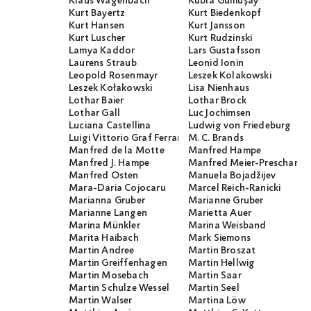
Klaus Wagenbach
Kübra Gümüşay
Kurt Bayertz
Kurt Biedenkopf
Kurt Hansen
Kurt Jansson
Kurt Luscher
Kurt Rudzinski
Lamya Kaddor
Lars Gustafsson
Laurens Straub
Leonid Ionin
Leopold Rosenmayr
Leszek Kolakowski
Leszek Kołakowski
Lisa Nienhaus
Lothar Baier
Lothar Brock
Lothar Gall
Luc Jochimsen
Luciana Castellina
Ludwig von Friedeburg
Luigi Vittorio Graf Ferraris
M. C. Brands
Manfred de la Motte
Manfred Hampe
Manfred J. Hampe
Manfred Meier-Preschany
Manfred Osten
Manuela Bojadžijev
Mara-Daria Cojocaru
Marcel Reich-Ranicki
Marianna Gruber
Marianne Gruber
Marianne Langen
Marietta Auer
Marina Münkler
Marina Weisband
Marita Haibach
Mark Siemons
Martin Andree
Martin Broszat
Martin Greiffenhagen
Martin Hellwig
Martin Mosebach
Martin Saar
Martin Schulze Wessel
Martin Seel
Martin Walser
Martina Löw