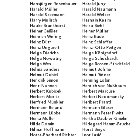
Hansjürgen Rosenbauer
Harald Jung
Harald Müller
Harald Naumann
Harald Szeemann
Harald Welzer
Harry Mulisch
Hasnain Kazim
Hauke Brunkhorst
Heiko Biehl
Heiner Geißler
Heiner Müller
Heinrich Wefing
Heinz Bude
Heinz Dürr
Heinz Schlaffer
Heinz Ungureit
Heinz-Otto Peitgen
Helga Dierichs
Helga Königsdorf
Helga Nowotny
Helga Schuchardt
Helga Wex
Helge Rossen-Stadtfeld
Helma Sanders
Helmut Böhme
Helmut Dubiel
Helmut Ridder
Hendrik Simon
Henning Lobin
Henri Nannen
Henrich von Nußbaum
Herbert Kubicek
Herbert Marcuse
Herbert Moritz
Herbert Nedomansky
Herfried Münkler
Heribert Prantl
Hermann Beland
Hermann Glaser
Hermann Lübbe
Hermann Peter Piwitt
Herta Müller
Hertha Däubler-Gmelin
Hilde Domin
Hildegard Hamm-Brücher
Hilmar Hoffmann
Horst Bingel
Horst-Eberhard Richter
Igor Lasić