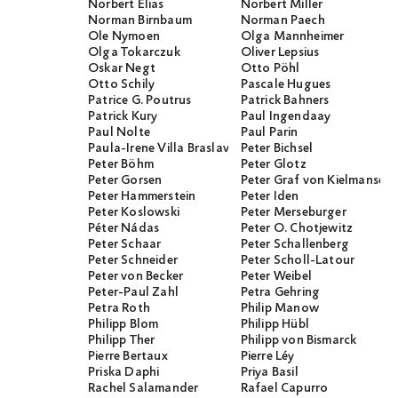
Norbert Elias
Norbert Miller
Norman Birnbaum
Norman Paech
Ole Nymoen
Olga Mannheimer
Olga Tokarczuk
Oliver Lepsius
Oskar Negt
Otto Pöhl
Otto Schily
Pascale Hugues
Patrice G. Poutrus
Patrick Bahners
Patrick Kury
Paul Ingendaay
Paul Nolte
Paul Parin
Paula-Irene Villa Braslavsky
Peter Bichsel
Peter Böhm
Peter Glotz
Peter Gorsen
Peter Graf von Kielmanseg
Peter Hammerstein
Peter Iden
Peter Koslowski
Peter Merseburger
Péter Nádas
Peter O. Chotjewitz
Peter Schaar
Peter Schallenberg
Peter Schneider
Peter Scholl-Latour
Peter von Becker
Peter Weibel
Peter-Paul Zahl
Petra Gehring
Petra Roth
Philip Manow
Philipp Blom
Philipp Hübl
Philipp Ther
Philipp von Bismarck
Pierre Bertaux
Pierre Léy
Priska Daphi
Priya Basil
Rachel Salamander
Rafael Capurro