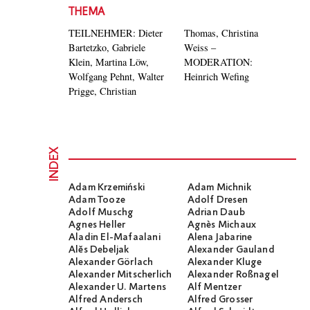
THEMA
TEILNEHMER: Dieter
Thomas, Christina
Bartetzko, Gabriele
Weiss –
Klein, Martina Löw,
MODERATION:
Wolfgang Pehnt, Walter
Heinrich Wefing
Prigge, Christian
INDEX
Adam Krzemiński
Adam Michnik
Adam Tooze
Adolf Dresen
Adolf Muschg
Adrian Daub
Agnes Heller
Agnès Michaux
Aladin El-Mafaalani
Alena Jabarine
Alĕs Debeljak
Alexander Gauland
Alexander Görlach
Alexander Kluge
Alexander Mitscherlich
Alexander Roßnagel
Alexander U. Martens
Alf Mentzer
Alfred Andersch
Alfred Grosser