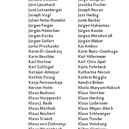
Jörn Leonhard
Joschka Fischer
José Lutzenberger
Joseph Rovan
Joseph Vogl
Jost Herbig
Julian Nida-Rümelin
Jurek Becker
Jürgen Finger
Jürgen Habermas
Jürgen Heinichen
Jürgen Kaube
Jürgen Kocka
Jürgen Mittelstraß
Jürgen Seifert
Jürgen Weber
Jurko Prochasko
Kai Ambos
Karim El-Gawhary
Karin Benz-Overhage
Karin Reschke
Karl Hillermeier
Karl Krolow
Karl Otto Apel
Karl Schlögel
Karla Fohrbeck
Katajun Amirpur
Katharina Nocun
Kathrin Passig
Kathrin Röggla
Katja Petrowskaja
Kendra Briken
Kerstin Holm
Khola Maryam Hübsch
Klaus Bednarz
Klaus Günther
Klaus Harpprecht
Klaus Herding
Klaus J. Bade
Klaus Lüderssen
Klaus Mathiak
Klaus Meyer-Abich
Klaus Reichert
Klaus Schlesinger
Klaus Staeck
Klaus Traube
Klaus von Dohnanyi
Klaus Vondung