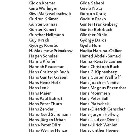
Gidon Kremer
Gilda Sahebi
Gina Wollinger
Gisela Notz
Giwi Margwelaschwili
Gordon Craig
Gudrun Krämer
Gudrun Perko
Günter Bannas
Günter Frankenberg
Günter Kunert
Günter Rohrbach
Gunther Hellmann
Günther Rühle
Guy Kirsch
György Dalos
György Konrád
Gyula Horn
H. Maximow Primakow
Hadija Haruna-Oelker
Hagen Schulze
Hamed Abdel-Samad
Hanna Pfeifer
Hanna-Renate Laurien
Hannah Peaceman
Hans Christoph Buch
Hans Christoph Buch
Hans G. Kippenberg
Hans Günter Gassen
Hans Günter Wallraff
Hans Heinz Holz
Hans Joachim Nimitz
Hans Lenk
Hans Magnus Enzensberge
Hans Maier
Hans Mommsen
Hans Paul Bahrdt
Hans Peter Bull
Hans Peter Thurn
Hans Platschek
Hans Zender
Hans-Dietrich Genscher
Hans-Gerd Schumann
Hans-Jürgen Hellwig
Hans-Jürgen Urban
Hans-Liudger Dienel
Hans-Peter Dürr
Hans-Ulrich Wehler
Hans-Werner Henze
Hansgünther Heyme