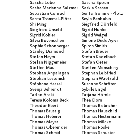
Sascha Lobo
Sascha Spoun
Sasha Marianna Salzmann
Saskia Sassen
Sebastian Conrad
Senta Trömmel-Plötz
Senta Trömmel-Plötz
Seyla Benhabib
Shi Ming
Siegfried Dörrfeld
Siegfried Unseld
Sigrid Hunke
Sigrid Köhler
Sigrid Weigel
Silvia Bovenschen
Simone Dede Ayivi
Sophie Schönberger
Spiros Simitis
Stanley Diamond
Stefan Breuer
Stefan Heym
Stefan Kadelbach
Stefan Niggemeier
Stefan Oeter
Steffen Mau
Steffen Mensching
Stephan Anpalagan
Stephan Leibfried
Stephan Lessenich
Stephan Waetzold
Stéphane Hessel
Susanne Schröter
Svenja Behrendt
Sybille Engel
Tadao Araki
Tatjana Hörnle
Teresa Koloma Beck
Thea Dorn
Theodor Ebert
Thomas Biebricher
Thomas Brussig
Thomas Hauschild
Thomas Heberer
Thomas Hestermann
Thomas Meyer
Thomas Mücke
Thomas Oberender
Thomas Röske
Thomas Schmid
Thomas Schuster