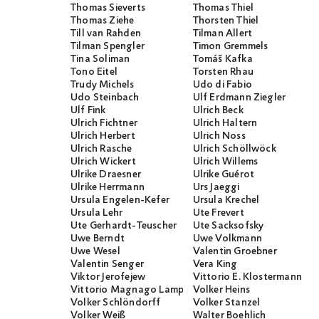
Thomas Sieverts
Thomas Thiel
Thomas Ziehe
Thorsten Thiel
Till van Rahden
Tilman Allert
Tilman Spengler
Timon Gremmels
Tina Soliman
Tomáš Kafka
Tono Eitel
Torsten Rhau
Trudy Michels
Udo di Fabio
Udo Steinbach
Ulf Erdmann Ziegler
Ulf Fink
Ulrich Beck
Ulrich Fichtner
Ulrich Haltern
Ulrich Herbert
Ulrich Noss
Ulrich Rasche
Ulrich Schöllwöck
Ulrich Wickert
Ulrich Willems
Ulrike Draesner
Ulrike Guérot
Ulrike Herrmann
Urs Jaeggi
Ursula Engelen-Kefer
Ursula Krechel
Ursula Lehr
Ute Frevert
Ute Gerhardt-Teuscher
Ute Sacksofsky
Uwe Berndt
Uwe Volkmann
Uwe Wesel
Valentin Groebner
Valentin Senger
Vera King
Viktor Jerofejew
Vittorio E. Klostermann
Vittorio Magnago Lampugnani
Volker Heins
Volker Schlöndorff
Volker Stanzel
Volker Weiß
Walter Boehlich