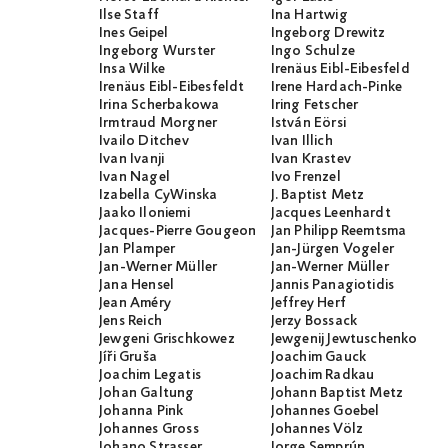
Ilse Staff
Ina Hartwig
Ines Geipel
Ingeborg Drewitz
Ingeborg Wurster
Ingo Schulze
Insa Wilke
Irenäus Eibl-Eibesfeld
Irenäus Eibl-Eibesfeldt
Irene Hardach-Pinke
Irina Scherbakowa
Iring Fetscher
Irmtraud Morgner
István Eörsi
Ivailo Ditchev
Ivan Illich
Ivan Ivanji
Ivan Krastev
Ivan Nagel
Ivo Frenzel
Izabella CyWinska
J. Baptist Metz
Jaako Iloniemi
Jacques Leenhardt
Jacques-Pierre Gougeon
Jan Philipp Reemtsma
Jan Plamper
Jan-Jürgen Vogeler
Jan-Werner Müller
Jan-Werner Müller
Jana Hensel
Jannis Panagiotidis
Jean Améry
Jeffrey Herf
Jens Reich
Jerzy Bossack
Jewgeni Grischkowez
Jewgenij Jewtuschenko
Jíři Gruša
Joachim Gauck
Joachim Legatis
Joachim Radkau
Johan Galtung
Johann Baptist Metz
Johanna Pink
Johannes Goebel
Johannes Gross
Johannes Völz
Johano Strasser
Jorge Semprún