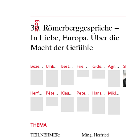
2003
30. Römerberggespräche –
In Liebe, Europa. Über die
Macht der Gefühle
Bożena Chołuj
Ulrike Draesner
Berthold Hinz
Friedrich Kittler
Gidon Kremer
Agnès Michaux
Shi Ming
Herfried Münkler
Péter Nádas
Klaus Reichert
Peter Weibel
Hans G. Kippenberg
Miklós Hadas
THEMA
TEILNEHMER:
Ming, Herfried