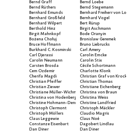
Bernd Graff
Bernd Loebe
Bernd Rüthers
Bernd Stegemann
Bernhard Emunds
Bernhard Freiherr von Loef
Bernhard Großfeld
Bernhard Vogel
Bernhard Wilpert
Bert Rürup
Berthold Hinz
Birgit Aschmann
Birgit Mahnkopf
Bode Oranyin
Bożena Chołuj
Bronislaw Geremek
Bruce Hoffmann
Bruno Liebrucks
Burkhard C. Kosminski
Carl Amery
Carl Djerassi
Carolin Emcke
Carolin Neumann
Carolin Stix
Carsten Brosda
Cécile Schortmann
Cem Özdemir
Charlotte Klonk
Cherifa Magdi
Christian Graf von Krocko
Christian Pfeiffer
Christian Thomas
Christian Ziewer
Christiane Eichenberg
Christiane Müller-Wichmann
Christina von Braun
Christina von Hodenberg
Christina Weiss
Christine Hohmann-Dennhardt
Christine Landfried
Christoph Clermont
Christoph Mäckler
Christoph Möllers
Claudio Magris
Claus Leggewie
Claus Noé
Constanze Eisenbart
Dagobert Lindlau
Dan Diner
Dan Diner