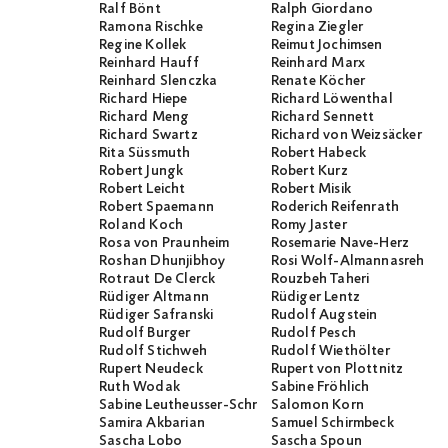
Ralf Bönt
Ralph Giordano
Ramona Rischke
Regina Ziegler
Regine Kollek
Reimut Jochimsen
Reinhard Hauff
Reinhard Marx
Reinhard Slenczka
Renate Köcher
Richard Hiepe
Richard Löwenthal
Richard Meng
Richard Sennett
Richard Swartz
Richard von Weizsäcker
Rita Süssmuth
Robert Habeck
Robert Jungk
Robert Kurz
Robert Leicht
Robert Misik
Robert Spaemann
Roderich Reifenrath
Roland Koch
Romy Jaster
Rosa von Praunheim
Rosemarie Nave-Herz
Roshan Dhunjibhoy
Rosi Wolf-Almannasreh
Rotraut De Clerck
Rouzbeh Taheri
Rüdiger Altmann
Rüdiger Lentz
Rüdiger Safranski
Rudolf Augstein
Rudolf Burger
Rudolf Pesch
Rudolf Stichweh
Rudolf Wiethölter
Rupert Neudeck
Rupert von Plottnitz
Ruth Wodak
Sabine Fröhlich
Sabine Leutheusser-Schnarrenberger
Salomon Korn
Samira Akbarian
Samuel Schirmbeck
Sascha Lobo
Sascha Spoun