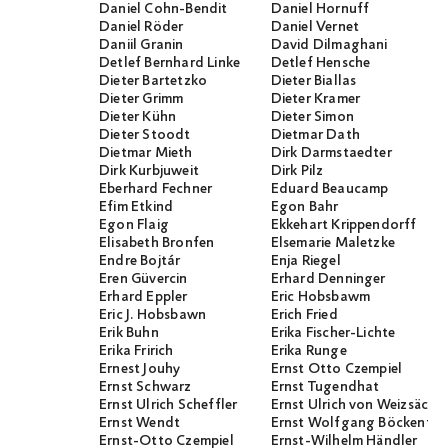
Daniel Cohn-Bendit
Daniel Hornuff
Daniel Röder
Daniel Vernet
Daniil Granin
David Dilmaghani
Detlef Bernhard Linke
Detlef Hensche
Dieter Bartetzko
Dieter Biallas
Dieter Grimm
Dieter Kramer
Dieter Kühn
Dieter Simon
Dieter Stoodt
Dietmar Dath
Dietmar Mieth
Dirk Darmstaedter
Dirk Kurbjuweit
Dirk Pilz
Eberhard Fechner
Eduard Beaucamp
Efim Etkind
Egon Bahr
Egon Flaig
Ekkehart Krippendorff
Elisabeth Bronfen
Elsemarie Maletzke
Endre Bojtár
Enja Riegel
Eren Güvercin
Erhard Denninger
Erhard Eppler
Eric Hobsbawm
Eric J. Hobsbawn
Erich Fried
Erik Buhn
Erika Fischer-Lichte
Erika Fririch
Erika Runge
Ernest Jouhy
Ernst Otto Czempiel
Ernst Schwarz
Ernst Tugendhat
Ernst Ulrich Scheffler
Ernst Ulrich von Weizsäcker
Ernst Wendt
Ernst Wolfgang Böckenför
Ernst-Otto Czempiel
Ernst-Wilhelm Händler