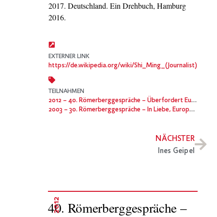
2017. Deutschland. Ein Drehbuch, Hamburg
2016.
EXTERNER LINK
https://de.wikipedia.org/wiki/Shi_Ming_(Journalist)
TEILNAHMEN
2012
– 40. Römerberggespräche – Überfordert Euch! – Innenansichten einer getriebenen Gesellschaft
2003
– 30. Römerberggespräche – In Liebe, Europa. Über die Macht der Gefühle
NÄCHSTER
Ines Geipel
2012
40. Römerberggespräche –