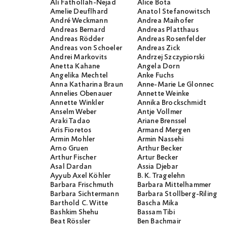
Ali Fathollah-Nejad
Alice Bota
Amelie Deuflhard
Anatol Stefanowitsch
André Weckmann
Andrea Maihofer
Andreas Bernard
Andreas Platthaus
Andreas Rödder
Andreas Rosenfelder
Andreas von Schoeler
Andreas Zick
Andrei Markovits
Andrzej Szczypiorski
Anetta Kahane
Angela Dorn
Angelika Mechtel
Anke Fuchs
Anna Katharina Braun
Anne-Marie Le Glonnec
Annelies Obenauer
Annette Weinke
Annette Winkler
Annika Brockschmidt
Anselm Weber
Antje Vollmer
Araki Tadao
Ariane Brenssel
Aris Fioretos
Armand Mergen
Armin Mohler
Armin Nassehi
Arno Gruen
Arthur Becker
Arthur Fischer
Artur Becker
Asal Dardan
Assia Djebar
Ayyub Axel Köhler
B. K. Tragelehn
Barbara Frischmuth
Barbara Mittelhammer
Barbara Sichtermann
Barbara Stollberg-Rilinger
Barthold C. Witte
Bascha Mika
Bashkim Shehu
Bassam Tibi
Beat Rössler
Ben Bachmair