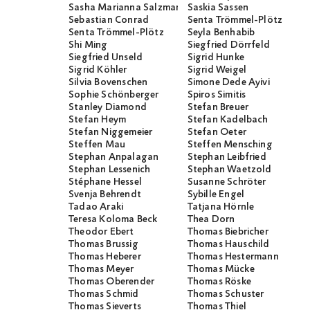
Sasha Marianna Salzmann
Saskia Sassen
Sebastian Conrad
Senta Trömmel-Plötz
Senta Trömmel-Plötz
Seyla Benhabib
Shi Ming
Siegfried Dörrfeld
Siegfried Unseld
Sigrid Hunke
Sigrid Köhler
Sigrid Weigel
Silvia Bovenschen
Simone Dede Ayivi
Sophie Schönberger
Spiros Simitis
Stanley Diamond
Stefan Breuer
Stefan Heym
Stefan Kadelbach
Stefan Niggemeier
Stefan Oeter
Steffen Mau
Steffen Mensching
Stephan Anpalagan
Stephan Leibfried
Stephan Lessenich
Stephan Waetzold
Stéphane Hessel
Susanne Schröter
Svenja Behrendt
Sybille Engel
Tadao Araki
Tatjana Hörnle
Teresa Koloma Beck
Thea Dorn
Theodor Ebert
Thomas Biebricher
Thomas Brussig
Thomas Hauschild
Thomas Heberer
Thomas Hestermann
Thomas Meyer
Thomas Mücke
Thomas Oberender
Thomas Röske
Thomas Schmid
Thomas Schuster
Thomas Sieverts
Thomas Thiel