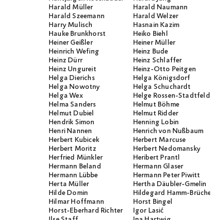
Harald Müller
Harald Naumann
Harald Szeemann
Harald Welzer
Harry Mulisch
Hasnain Kazim
Hauke Brunkhorst
Heiko Biehl
Heiner Geißler
Heiner Müller
Heinrich Wefing
Heinz Bude
Heinz Dürr
Heinz Schlaffer
Heinz Ungureit
Heinz-Otto Peitgen
Helga Dierichs
Helga Königsdorf
Helga Nowotny
Helga Schuchardt
Helga Wex
Helge Rossen-Stadtfeld
Helma Sanders
Helmut Böhme
Helmut Dubiel
Helmut Ridder
Hendrik Simon
Henning Lobin
Henri Nannen
Henrich von Nußbaum
Herbert Kubicek
Herbert Marcuse
Herbert Moritz
Herbert Nedomansky
Herfried Münkler
Heribert Prantl
Hermann Beland
Hermann Glaser
Hermann Lübbe
Hermann Peter Piwitt
Herta Müller
Hertha Däubler-Gmelin
Hilde Domin
Hildegard Hamm-Brücher
Hilmar Hoffmann
Horst Bingel
Horst-Eberhard Richter
Igor Lasić
Ilse Staff
Ina Hartwig