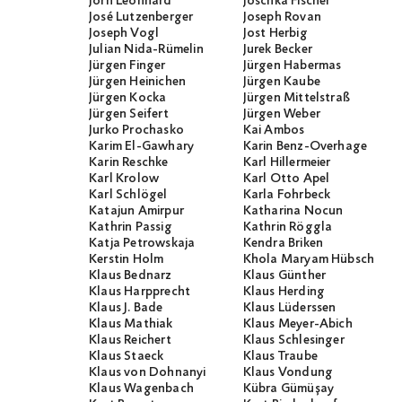
Jörn Leonhard
Joschka Fischer
José Lutzenberger
Joseph Rovan
Joseph Vogl
Jost Herbig
Julian Nida-Rümelin
Jurek Becker
Jürgen Finger
Jürgen Habermas
Jürgen Heinichen
Jürgen Kaube
Jürgen Kocka
Jürgen Mittelstraß
Jürgen Seifert
Jürgen Weber
Jurko Prochasko
Kai Ambos
Karim El-Gawhary
Karin Benz-Overhage
Karin Reschke
Karl Hillermeier
Karl Krolow
Karl Otto Apel
Karl Schlögel
Karla Fohrbeck
Katajun Amirpur
Katharina Nocun
Kathrin Passig
Kathrin Röggla
Katja Petrowskaja
Kendra Briken
Kerstin Holm
Khola Maryam Hübsch
Klaus Bednarz
Klaus Günther
Klaus Harpprecht
Klaus Herding
Klaus J. Bade
Klaus Lüderssen
Klaus Mathiak
Klaus Meyer-Abich
Klaus Reichert
Klaus Schlesinger
Klaus Staeck
Klaus Traube
Klaus von Dohnanyi
Klaus Vondung
Klaus Wagenbach
Kübra Gümüşay