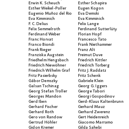
Erwin K. Scheuch
Esther Schapira
Esther Weikel-Poller
Eugen Kogon
Eugenio Muñoz del Rio
Eva Demski
Eva Kimminich
Eva Kimminich
F. C. Delius
Felix Lange
Felix Semmelroth
Ferdinand Sutterlüty
Ferdinand Weber
Florian Hopf
Franc Horvat
Francesco Tato
Franco Biondi
Frank Niethammer
Frank Rieger
Franz Alt
Franziska Augstein
Freimut Duve
Friedhelm Hengsbach
Friedrich Kittler
Friedrich Niewöhner
Friedrich Torberg
Friedrich Wilhelm Graf
Fritz J. Raddatz
Fritz Pasierbsky
Fritz Schenk
Gábor Demszky
Gabriele Klein
Galsan Tschinag
Georg G. Iggers
Georg Stefan Troller
George Tabori
Georges Mandon
Georgi Gospodinov
Gerd Iben
Gerd-Klaus Kaltenbrunner
Gerhard Fischer
Gerhard Mauz
Gerhard Roth
Gerhard Zwerenz
Gero von Randow
Gert Heidenreich
Gertrud Höhler
Giacomo Marramo
Gidon Kremer
Gilda Sahebi