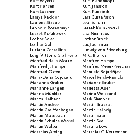
Kurt Bayertz
Kurt Biedenkopf
Kurt Hansen
Kurt Jansson
Kurt Luscher
Kurt Rudzinski
Lamya Kaddor
Lars Gustafsson
Laurens Straub
Leonid Ionin
Leopold Rosenmayr
Leszek Kolakowski
Leszek Kołakowski
Lisa Nienhaus
Lothar Baier
Lothar Brock
Lothar Gall
Luc Jochimsen
Luciana Castellina
Ludwig von Friedeburg
Luigi Vittorio Graf Ferraris
M. C. Brands
Manfred de la Motte
Manfred Hampe
Manfred J. Hampe
Manfred Meier-Preschany
Manfred Osten
Manuela Bojadžijev
Mara-Daria Cojocaru
Marcel Reich-Ranicki
Marianna Gruber
Marianne Gruber
Marianne Langen
Marietta Auer
Marina Münkler
Marina Weisband
Marita Haibach
Mark Siemons
Martin Andree
Martin Broszat
Martin Greiffenhagen
Martin Hellwig
Martin Mosebach
Martin Saar
Martin Schulze Wessel
Martin Seel
Martin Walser
Martina Löw
Matthias Arning
Matthias C. Kettemann