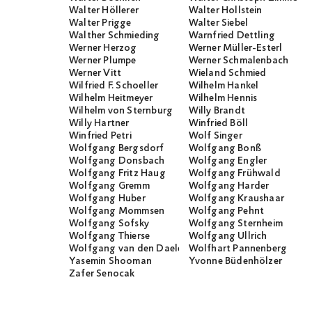
Walter Höllerer
Walter Hollstein
Walter Prigge
Walter Siebel
Walther Schmieding
Warnfried Dettling
Werner Herzog
Werner Müller-Esterl
Werner Plumpe
Werner Schmalenbach
Werner Vitt
Wieland Schmied
Wilfried F. Schoeller
Wilhelm Hankel
Wilhelm Heitmeyer
Wilhelm Hennis
Wilhelm von Sternburg
Willy Brandt
Willy Hartner
Winfried Böll
Winfried Petri
Wolf Singer
Wolfgang Bergsdorf
Wolfgang Bonß
Wolfgang Donsbach
Wolfgang Engler
Wolfgang Fritz Haug
Wolfgang Frühwald
Wolfgang Gremm
Wolfgang Harder
Wolfgang Huber
Wolfgang Kraushaar
Wolfgang Mommsen
Wolfgang Pehnt
Wolfgang Sofsky
Wolfgang Sternheim
Wolfgang Thierse
Wolfgang Ullrich
Wolfgang van den Daele
Wolfhart Pannenberg
Yasemin Shooman
Yvonne Büdenhölzer
Zafer Senocak