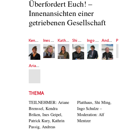
Überfordert Euch! –
Innenansichten einer
getriebenen Gesellschaft
Kendra Briken
Ines Geipel
Kathrin Passig
Shi Ming
Ingo Schulze
Andreas Platthaus
Patrick Kury
Ariane Brenssel
THEMA
TEILNEHMER: Ariane
Platthaus, Shi Ming,
Brenssel, Kendra
Ingo Schulze –
Briken, Ines Geipel,
Moderation: Alf
Patrick Kury, Kathrin
Mentzer
Passig, Andreas