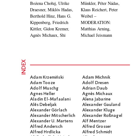
Bożena Chołuj, Ulrike
Münkler, Péter Nádas,
Draesner, Miklós Hadas,
Klaus Reichert, Peter
Berthold Hinz, Hans G.
Weibel –
Kippenberg, Friedrich
MODERATION:
Kittler, Gidon Kremer,
Matthias Arning,
Agnès Michaux, Shi
Michael Jeismann
INDEX
Adam Krzemiński
Adam Michnik
Adam Tooze
Adolf Dresen
Adolf Muschg
Adrian Daub
Agnes Heller
Agnès Michaux
Aladin El-Mafaalani
Alena Jabarine
Alĕs Debeljak
Alexander Gauland
Alexander Görlach
Alexander Kluge
Alexander Mitscherlich
Alexander Roßnagel
Alexander U. Martens
Alf Mentzer
Alfred Andersch
Alfred Grosser
Alfred Hrdlicka
Alfred Schmidt