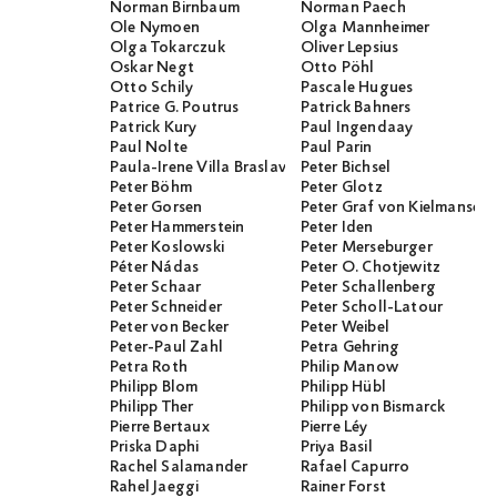
Norman Birnbaum
Norman Paech
Ole Nymoen
Olga Mannheimer
Olga Tokarczuk
Oliver Lepsius
Oskar Negt
Otto Pöhl
Otto Schily
Pascale Hugues
Patrice G. Poutrus
Patrick Bahners
Patrick Kury
Paul Ingendaay
Paul Nolte
Paul Parin
Paula-Irene Villa Braslavsky
Peter Bichsel
Peter Böhm
Peter Glotz
Peter Gorsen
Peter Graf von Kielmanseg
Peter Hammerstein
Peter Iden
Peter Koslowski
Peter Merseburger
Péter Nádas
Peter O. Chotjewitz
Peter Schaar
Peter Schallenberg
Peter Schneider
Peter Scholl-Latour
Peter von Becker
Peter Weibel
Peter-Paul Zahl
Petra Gehring
Petra Roth
Philip Manow
Philipp Blom
Philipp Hübl
Philipp Ther
Philipp von Bismarck
Pierre Bertaux
Pierre Léy
Priska Daphi
Priya Basil
Rachel Salamander
Rafael Capurro
Rahel Jaeggi
Rainer Forst