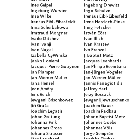
Ines Geipel
Ingeborg Drewitz
Ingeborg Wurster
Ingo Schulze
Insa Wilke
Irenäus Eibl-Eibesfeld
Irenäus Eibl-Eibesfeldt
Irene Hardach-Pinke
Irina Scherbakowa
Iring Fetscher
Irmtraud Morgner
István Eörsi
Ivailo Ditchev
Ivan Illich
Ivan Ivanji
Ivan Krastev
Ivan Nagel
Ivo Frenzel
Izabella CyWinska
J. Baptist Metz
Jaako Iloniemi
Jacques Leenhardt
Jacques-Pierre Gougeon
Jan Philipp Reemtsma
Jan Plamper
Jan-Jürgen Vogeler
Jan-Werner Müller
Jan-Werner Müller
Jana Hensel
Jannis Panagiotidis
Jean Améry
Jeffrey Herf
Jens Reich
Jerzy Bossack
Jewgeni Grischkowez
Jewgenij Jewtuschenko
Jíři Gruša
Joachim Gauck
Joachim Legatis
Joachim Radkau
Johan Galtung
Johann Baptist Metz
Johanna Pink
Johannes Goebel
Johannes Gross
Johannes Völz
Johano Strasser
Jorge Semprún