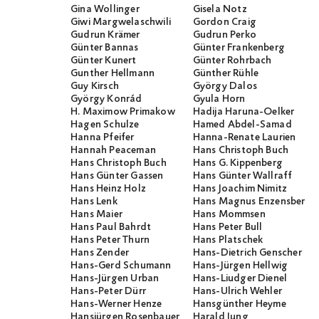
Gina Wollinger
Gisela Notz
Giwi Margwelaschwili
Gordon Craig
Gudrun Krämer
Gudrun Perko
Günter Bannas
Günter Frankenberg
Günter Kunert
Günter Rohrbach
Gunther Hellmann
Günther Rühle
Guy Kirsch
György Dalos
György Konrád
Gyula Horn
H. Maximow Primakow
Hadija Haruna-Oelker
Hagen Schulze
Hamed Abdel-Samad
Hanna Pfeifer
Hanna-Renate Laurien
Hannah Peaceman
Hans Christoph Buch
Hans Christoph Buch
Hans G. Kippenberg
Hans Günter Gassen
Hans Günter Wallraff
Hans Heinz Holz
Hans Joachim Nimitz
Hans Lenk
Hans Magnus Enzensberge
Hans Maier
Hans Mommsen
Hans Paul Bahrdt
Hans Peter Bull
Hans Peter Thurn
Hans Platschek
Hans Zender
Hans-Dietrich Genscher
Hans-Gerd Schumann
Hans-Jürgen Hellwig
Hans-Jürgen Urban
Hans-Liudger Dienel
Hans-Peter Dürr
Hans-Ulrich Wehler
Hans-Werner Henze
Hansgünther Heyme
Hansjürgen Rosenbauer
Harald Jung