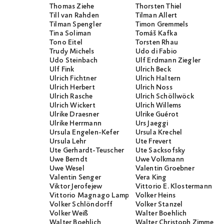
Thomas Ziehe
Thorsten Thiel
Till van Rahden
Tilman Allert
Tilman Spengler
Timon Gremmels
Tina Soliman
Tomáš Kafka
Tono Eitel
Torsten Rhau
Trudy Michels
Udo di Fabio
Udo Steinbach
Ulf Erdmann Ziegler
Ulf Fink
Ulrich Beck
Ulrich Fichtner
Ulrich Haltern
Ulrich Herbert
Ulrich Noss
Ulrich Rasche
Ulrich Schöllwöck
Ulrich Wickert
Ulrich Willems
Ulrike Draesner
Ulrike Guérot
Ulrike Herrmann
Urs Jaeggi
Ursula Engelen-Kefer
Ursula Krechel
Ursula Lehr
Ute Frevert
Ute Gerhardt-Teuscher
Ute Sacksofsky
Uwe Berndt
Uwe Volkmann
Uwe Wesel
Valentin Groebner
Valentin Senger
Vera King
Viktor Jerofejew
Vittorio E. Klostermann
Vittorio Magnago Lampugnani
Volker Heins
Volker Schlöndorff
Volker Stanzel
Volker Weiß
Walter Boehlich
Walter Boehlich
Walter Christoph Zimmerli