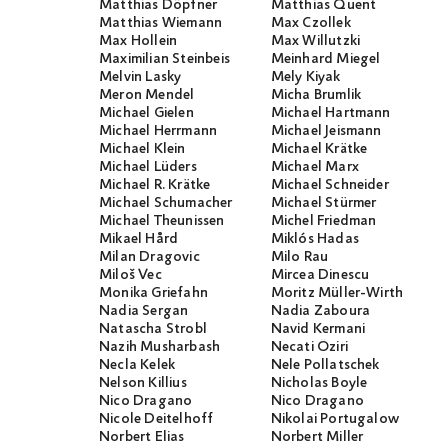
Matthias Döpfner
Matthias Quent
Matthias Wiemann
Max Czollek
Max Hollein
Max Willutzki
Maximilian Steinbeis
Meinhard Miegel
Melvin Lasky
Mely Kiyak
Meron Mendel
Micha Brumlik
Michael Gielen
Michael Hartmann
Michael Herrmann
Michael Jeismann
Michael Klein
Michael Krätke
Michael Lüders
Michael Marx
Michael R. Krätke
Michael Schneider
Michael Schumacher
Michael Stürmer
Michael Theunissen
Michel Friedman
Mikael Hård
Miklós Hadas
Milan Dragovic
Milo Rau
Miloš Vec
Mircea Dinescu
Monika Griefahn
Moritz Müller-Wirth
Nadia Sergan
Nadia Zaboura
Natascha Strobl
Navid Kermani
Nazih Musharbash
Necati Öziri
Necla Kelek
Nele Pollatschek
Nelson Killius
Nicholas Boyle
Nico Dragano
Nico Dragano
Nicole Deitelhoff
Nikolai Portugalow
Norbert Elias
Norbert Miller