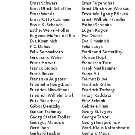
Ernst Schwarz
Ernst Tugendhat
Ernst Ulrich Scheffler
Ernst Ulrich von Weizsäcker
Ernst Wendt
Ernst Wolfgang Böckenför
Ernst-Otto Czempiel
Ernst-Wilhelm Händler
Erwin K. Scheuch
Esther Schapira
Esther Weikel-Poller
Eugen Kogon
Eugenio Muñoz del Rio
Eva Demski
Eva Kimminich
Eva Kimminich
F. C. Delius
Felix Lange
Felix Semmelroth
Ferdinand Sutterlüty
Ferdinand Weber
Florian Hopf
Franc Horvat
Francesco Tato
Franco Biondi
Frank Niethammer
Frank Rieger
Franz Alt
Franziska Augstein
Freimut Duve
Friedhelm Hengsbach
Friedrich Kittler
Friedrich Niewöhner
Friedrich Torberg
Friedrich Wilhelm Graf
Fritz J. Raddatz
Fritz Pasierbsky
Fritz Schenk
Gábor Demszky
Gabriele Klein
Galsan Tschinag
Georg G. Iggers
Georg Stefan Troller
George Tabori
Georges Mandon
Georgi Gospodinov
Gerd Iben
Gerd-Klaus Kaltenbrunner
Gerhard Fischer
Gerhard Mauz