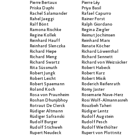
Pierre Bertaux
Pierre Léy
Priska Daphi
Priya Basil
Rachel Salamander
Rafael Capurro
Rahel Jaeggi
Rainer Forst
Ralf Bönt
Ralph Giordano
Ramona Rischke
Regina Ziegler
Regine Kollek
Reimut Jochimsen
Reinhard Hauff
Reinhard Marx
Reinhard Slenczka
Renate Köcher
Richard Hiepe
Richard Löwenthal
Richard Meng
Richard Sennett
Richard Swartz
Richard von Weizsäcker
Rita Süssmuth
Robert Habeck
Robert Jungk
Robert Kurz
Robert Leicht
Robert Misik
Robert Spaemann
Roderich Reifenrath
Roland Koch
Romy Jaster
Rosa von Praunheim
Rosemarie Nave-Herz
Roshan Dhunjibhoy
Rosi Wolf-Almannasreh
Rotraut De Clerck
Rouzbeh Taheri
Rüdiger Altmann
Rüdiger Lentz
Rüdiger Safranski
Rudolf Augstein
Rudolf Burger
Rudolf Pesch
Rudolf Stichweh
Rudolf Wiethölter
Rupert Neudeck
Rupert von Plottnitz