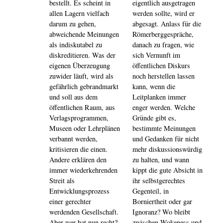
bestellt. Es scheint in
eigentlich ausgetragen
allen Lagern vielfach
werden sollte, wird er
darum zu gehen,
abgesagt. Anlass für die
abweichende Meinungen
Römerberggespräche,
als indiskutabel zu
danach zu fragen, wie
diskreditieren. Was der
sich Vernunft im
eigenen Überzeugung
öffentlichen Diskurs
zuwider läuft, wird als
noch herstellen lassen
gefährlich gebrandmarkt
kann, wenn die
und soll aus dem
Leitplanken immer
öffentlichen Raum, aus
enger werden. Welche
Verlagsprogrammen,
Gründe gibt es,
Museen oder Lehrplänen
bestimmte Meinungen
verbannt werden,
und Gedanken für nicht
kritisieren die einen.
mehr diskussionswürdig
Andere erklären den
zu halten, und wann
immer wiederkehrenden
kippt die gute Absicht in
Streit als
ihr selbstgerechtes
Entwicklungsprozess
Gegenteil, in
einer gerechter
Borniertheit oder gar
werdenden Gesellschaft.
Ignoranz? Wo bleibt
Aber wer hat nun recht?
zwischen Wokeness und