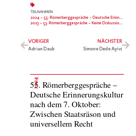
TEILNAHMEN
2024
– 55. Römerberggespräche – Deutsche Erinnerungskultur nach dem 7. Oktober: Zwischen Staatsräson und universellem Recht
2023
– 53. Römerberggespräche – Keine Diskussion! Öffentlichkeit als Verbotszone
VORIGER
NÄCHSTER
Adrian Daub
Simone Dede Ayivi
2024
55. Römerberggespräche –
Deutsche Erinnerungskultur
nach dem 7. Oktober:
Zwischen Staatsräson und
universellem Recht