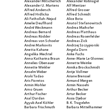
Alexander Mitscherlich
Alexander Roßnagel
Alexander U. Martens
Alf Mentzer
Alfred Andersch
Alfred Grosser
Alfred Hrdlicka
Alfred Schmidt
Ali Fathollah-Nejad
Alice Bota
Amelie Deuflhard
Anatol Stefanowitsch
André Weckmann
Andrea Maihofer
Andreas Bernard
Andreas Platthaus
Andreas Rödder
Andreas Rosenfelder
Andreas von Schoeler
Andreas Zick
Andrei Markovits
Andrzej Szczypiorski
Anetta Kahane
Angela Dorn
Angelika Mechtel
Anke Fuchs
Anna Katharina Braun
Anne-Marie Le Glonnec
Annelies Obenauer
Annette Weinke
Annette Winkler
Annika Brockschmidt
Anselm Weber
Antje Vollmer
Araki Tadao
Ariane Brenssel
Aris Fioretos
Armand Mergen
Armin Mohler
Armin Nassehi
Arno Gruen
Arthur Becker
Arthur Fischer
Artur Becker
Asal Dardan
Assia Djebar
Ayyub Axel Köhler
B. K. Tragelehn
Barbara Frischmuth
Barbara Mittelhammer