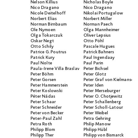
Nelson Killius
Nicholas Boyle
Nico Dragano
Nico Dragano
Nicole Deitelhoff
Nikolai Portugalow
Norbert Elias
Norbert Miller
Norman Birnbaum
Norman Paech
Ole Nymoen
Olga Mannheimer
Olga Tokarczuk
Oliver Lepsius
Oskar Negt
Otto Pöhl
Otto Schily
Pascale Hugues
Patrice G. Poutrus
Patrick Bahners
Patrick Kury
Paul Ingendaay
Paul Nolte
Paul Parin
Paula-Irene Villa Braslavsky
Peter Bichsel
Peter Böhm
Peter Glotz
Peter Gorsen
Peter Graf von Kielmanseg
Peter Hammerstein
Peter Iden
Peter Koslowski
Peter Merseburger
Péter Nádas
Peter O. Chotjewitz
Peter Schaar
Peter Schallenberg
Peter Schneider
Peter Scholl-Latour
Peter von Becker
Peter Weibel
Peter-Paul Zahl
Petra Gehring
Petra Roth
Philip Manow
Philipp Blom
Philipp Hübl
Philipp Ther
Philipp von Bismarck