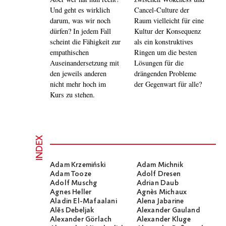
Und geht es wirklich
Cancel-Culture der
darum, was wir noch
Raum vielleicht für eine
dürfen? In jedem Fall
Kultur der Konsequenz
scheint die Fähigkeit zur
als ein konstruktives
empathischen
Ringen um die besten
Auseinandersetzung mit
Lösungen für die
den jeweils anderen
drängenden Probleme
nicht mehr hoch im
der Gegenwart für alle?
Kurs zu stehen.
INDEX
Adam Krzemiński
Adam Michnik
Adam Tooze
Adolf Dresen
Adolf Muschg
Adrian Daub
Agnes Heller
Agnès Michaux
Aladin El-Mafaalani
Alena Jabarine
Alĕs Debeljak
Alexander Gauland
Alexander Görlach
Alexander Kluge