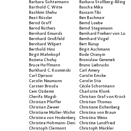
Barbara Sichtermann
Barbara Stollberg-Rilinger
Barthold C. Witte
Bascha Mika
Bashkim Shehu
Bassam Tibi
Beat Rössler
Ben Bachmair
Bernd Graff
Bernd Loebe
Bernd Rüthers
Bernd Stegemann
Bernhard Emunds
Bernhard Freiherr von Loef
Bernhard Großfeld
Bernhard Vogel
Bernhard Wilpert
Bert Rürup
Berthold Hinz
Birgit Aschmann
Birgit Mahnkopf
Bode Oranyin
Bożena Chołuj
Bronislaw Geremek
Bruce Hoffmann
Bruno Liebrucks
Burkhard C. Kosminski
Carl Amery
Carl Djerassi
Carolin Emcke
Carolin Neumann
Carolin Stix
Carsten Brosda
Cécile Schortmann
Cem Özdemir
Charlotte Klonk
Cherifa Magdi
Christian Graf von Krocko
Christian Pfeiffer
Christian Thomas
Christian Ziewer
Christiane Eichenberg
Christiane Müller-Wichmann
Christina von Braun
Christina von Hodenberg
Christina Weiss
Christine Hohmann-Dennhardt
Christine Landfried
Christoph Clermont
Christoph Mäckler