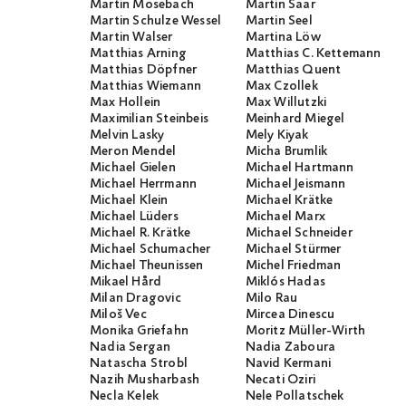
Martin Mosebach
Martin Saar
Martin Schulze Wessel
Martin Seel
Martin Walser
Martina Löw
Matthias Arning
Matthias C. Kettemann
Matthias Döpfner
Matthias Quent
Matthias Wiemann
Max Czollek
Max Hollein
Max Willutzki
Maximilian Steinbeis
Meinhard Miegel
Melvin Lasky
Mely Kiyak
Meron Mendel
Micha Brumlik
Michael Gielen
Michael Hartmann
Michael Herrmann
Michael Jeismann
Michael Klein
Michael Krätke
Michael Lüders
Michael Marx
Michael R. Krätke
Michael Schneider
Michael Schumacher
Michael Stürmer
Michael Theunissen
Michel Friedman
Mikael Hård
Miklós Hadas
Milan Dragovic
Milo Rau
Miloš Vec
Mircea Dinescu
Monika Griefahn
Moritz Müller-Wirth
Nadia Sergan
Nadia Zaboura
Natascha Strobl
Navid Kermani
Nazih Musharbash
Necati Öziri
Necla Kelek
Nele Pollatschek