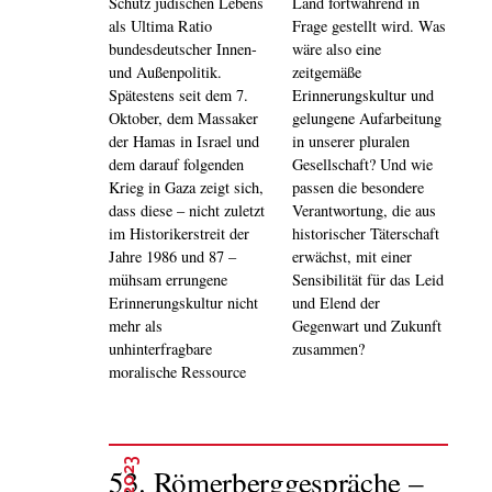
Schutz jüdischen Lebens
Land fortwährend in
als Ultima Ratio
Frage gestellt wird. Was
bundesdeutscher Innen-
wäre also eine
und Außenpolitik.
zeitgemäße
Spätestens seit dem 7.
Erinnerungskultur und
Oktober, dem Massaker
gelungene Aufarbeitung
der Hamas in Israel und
in unserer pluralen
dem darauf folgenden
Gesellschaft? Und wie
Krieg in Gaza zeigt sich,
passen die besondere
dass diese – nicht zuletzt
Verantwortung, die aus
im Historikerstreit der
historischer Täterschaft
Jahre 1986 und 87 –
erwächst, mit einer
mühsam errungene
Sensibilität für das Leid
Erinnerungskultur nicht
und Elend der
mehr als
Gegenwart und Zukunft
unhinterfragbare
zusammen?
moralische Ressource
2023
53. Römerberggespräche –