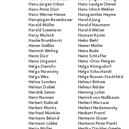
Hans-Jürgen Urban
Hans-Liudger Dienel
Hans-Peter Dürr
Hans-Ulrich Wehler
Hans-Werner Henze
Hansgünther Heyme
Hansjürgen Rosenbauer
Harald Jung
Harald Müller
Harald Naumann
Harald Szeemann
Harald Welzer
Harry Mulisch
Hasnain Kazim
Hauke Brunkhorst
Heiko Biehl
Heiner Geißler
Heiner Müller
Heinrich Wefing
Heinz Bude
Heinz Dürr
Heinz Schlaffer
Heinz Ungureit
Heinz-Otto Peitgen
Helga Dierichs
Helga Königsdorf
Helga Nowotny
Helga Schuchardt
Helga Wex
Helge Rossen-Stadtfeld
Helma Sanders
Helmut Böhme
Helmut Dubiel
Helmut Ridder
Hendrik Simon
Henning Lobin
Henri Nannen
Henrich von Nußbaum
Herbert Kubicek
Herbert Marcuse
Herbert Moritz
Herbert Nedomansky
Herfried Münkler
Heribert Prantl
Hermann Beland
Hermann Glaser
Hermann Lübbe
Hermann Peter Piwitt
Herta Müller
Hertha Däubler-Gmelin