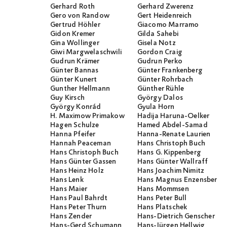
Gerhard Roth
Gerhard Zwerenz
Gero von Randow
Gert Heidenreich
Gertrud Höhler
Giacomo Marramo
Gidon Kremer
Gilda Sahebi
Gina Wollinger
Gisela Notz
Giwi Margwelaschwili
Gordon Craig
Gudrun Krämer
Gudrun Perko
Günter Bannas
Günter Frankenberg
Günter Kunert
Günter Rohrbach
Gunther Hellmann
Günther Rühle
Guy Kirsch
György Dalos
György Konrád
Gyula Horn
H. Maximow Primakow
Hadija Haruna-Oelker
Hagen Schulze
Hamed Abdel-Samad
Hanna Pfeifer
Hanna-Renate Laurien
Hannah Peaceman
Hans Christoph Buch
Hans Christoph Buch
Hans G. Kippenberg
Hans Günter Gassen
Hans Günter Wallraff
Hans Heinz Holz
Hans Joachim Nimitz
Hans Lenk
Hans Magnus Enzensberge
Hans Maier
Hans Mommsen
Hans Paul Bahrdt
Hans Peter Bull
Hans Peter Thurn
Hans Platschek
Hans Zender
Hans-Dietrich Genscher
Hans-Gerd Schumann
Hans-Jürgen Hellwig