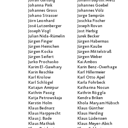
Johan Galtung
Johann Baptist Metz
Johanna Pink
Johannes Goebel
Johannes Gross
Johannes Völz
Johano Strasser
Jorge Semprún
Jörn Leonhard
Joschka Fischer
José Lutzenberger
Joseph Rovan
Joseph Vogl
Jost Herbig
Julian Nida-Rümelin
Jurek Becker
Jürgen Finger
Jürgen Habermas
Jürgen Heinichen
Jürgen Kaube
Jürgen Kocka
Jürgen Mittelstraß
Jürgen Seifert
Jürgen Weber
Jurko Prochasko
Kai Ambos
Karim El-Gawhary
Karin Benz-Overhage
Karin Reschke
Karl Hillermeier
Karl Krolow
Karl Otto Apel
Karl Schlögel
Karla Fohrbeck
Katajun Amirpur
Katharina Nocun
Kathrin Passig
Kathrin Röggla
Katja Petrowskaja
Kendra Briken
Kerstin Holm
Khola Maryam Hübsch
Klaus Bednarz
Klaus Günther
Klaus Harpprecht
Klaus Herding
Klaus J. Bade
Klaus Lüderssen
Klaus Mathiak
Klaus Meyer-Abich