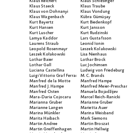
Klaus Reichert
Klaus Schlesinger
Klaus Staeck
Klaus Traube
Klaus von Dohnanyi
Klaus Vondung
Klaus Wagenbach
Kübra Gümüşay
Kurt Bayertz
Kurt Biedenkopf
Kurt Hansen
Kurt Jansson
Kurt Luscher
Kurt Rudzinski
Lamya Kaddor
Lars Gustafsson
Laurens Straub
Leonid Ionin
Leopold Rosenmayr
Leszek Kolakowski
Leszek Kołakowski
Lisa Nienhaus
Lothar Baier
Lothar Brock
Lothar Gall
Luc Jochimsen
Luciana Castellina
Ludwig von Friedeburg
Luigi Vittorio Graf Ferraris
M. C. Brands
Manfred de la Motte
Manfred Hampe
Manfred J. Hampe
Manfred Meier-Preschany
Manfred Osten
Manuela Bojadžijev
Mara-Daria Cojocaru
Marcel Reich-Ranicki
Marianna Gruber
Marianne Gruber
Marianne Langen
Marietta Auer
Marina Münkler
Marina Weisband
Marita Haibach
Mark Siemons
Martin Andree
Martin Broszat
Martin Greiffenhagen
Martin Hellwig