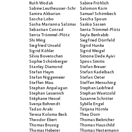
Ruth Wodak
Sabine Fröhlich
Sabine Leutheusser-Schnarrenberger
Salomon Korn
Samira Akbarian
Samuel Schirmbeck
Sascha Lobo
Sascha Spoun
Sasha Marianna Salzmann
Saskia Sassen
Sebastian Conrad
Senta Trömmel-Plötz
Senta Trömmel-Plötz
Seyla Benhabib
Shi Ming
Siegfried Dörrfeld
Siegfried Unseld
Sigrid Hunke
Sigrid Köhler
Sigrid Weigel
Silvia Bovenschen
Simone Dede Ayivi
Sophie Schönberger
Spiros Simitis
Stanley Diamond
Stefan Breuer
Stefan Heym
Stefan Kadelbach
Stefan Niggemeier
Stefan Oeter
Steffen Mau
Steffen Mensching
Stephan Anpalagan
Stephan Leibfried
Stephan Lessenich
Stephan Waetzold
Stéphane Hessel
Susanne Schröter
Svenja Behrendt
Sybille Engel
Tadao Araki
Tatjana Hörnle
Teresa Koloma Beck
Thea Dorn
Theodor Ebert
Thomas Biebricher
Thomas Brussig
Thomas Hauschild
Thomas Heberer
Thomas Hestermann