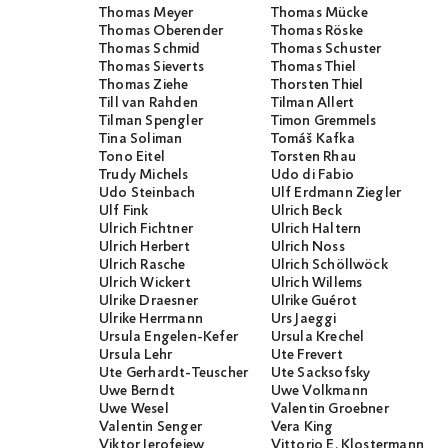
Thomas Meyer
Thomas Mücke
Thomas Oberender
Thomas Röske
Thomas Schmid
Thomas Schuster
Thomas Sieverts
Thomas Thiel
Thomas Ziehe
Thorsten Thiel
Till van Rahden
Tilman Allert
Tilman Spengler
Timon Gremmels
Tina Soliman
Tomáš Kafka
Tono Eitel
Torsten Rhau
Trudy Michels
Udo di Fabio
Udo Steinbach
Ulf Erdmann Ziegler
Ulf Fink
Ulrich Beck
Ulrich Fichtner
Ulrich Haltern
Ulrich Herbert
Ulrich Noss
Ulrich Rasche
Ulrich Schöllwöck
Ulrich Wickert
Ulrich Willems
Ulrike Draesner
Ulrike Guérot
Ulrike Herrmann
Urs Jaeggi
Ursula Engelen-Kefer
Ursula Krechel
Ursula Lehr
Ute Frevert
Ute Gerhardt-Teuscher
Ute Sacksofsky
Uwe Berndt
Uwe Volkmann
Uwe Wesel
Valentin Groebner
Valentin Senger
Vera King
Viktor Jerofejew
Vittorio E. Klostermann