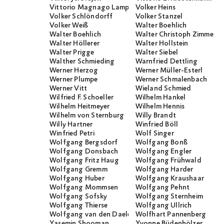
Vittorio Magnago Lampugnani
Volker Heins
Volker Schlöndorff
Volker Stanzel
Volker Weiß
Walter Boehlich
Walter Boehlich
Walter Christoph Zimmerli
Walter Höllerer
Walter Hollstein
Walter Prigge
Walter Siebel
Walther Schmieding
Warnfried Dettling
Werner Herzog
Werner Müller-Esterl
Werner Plumpe
Werner Schmalenbach
Werner Vitt
Wieland Schmied
Wilfried F. Schoeller
Wilhelm Hankel
Wilhelm Heitmeyer
Wilhelm Hennis
Wilhelm von Sternburg
Willy Brandt
Willy Hartner
Winfried Böll
Winfried Petri
Wolf Singer
Wolfgang Bergsdorf
Wolfgang Bonß
Wolfgang Donsbach
Wolfgang Engler
Wolfgang Fritz Haug
Wolfgang Frühwald
Wolfgang Gremm
Wolfgang Harder
Wolfgang Huber
Wolfgang Kraushaar
Wolfgang Mommsen
Wolfgang Pehnt
Wolfgang Sofsky
Wolfgang Sternheim
Wolfgang Thierse
Wolfgang Ullrich
Wolfgang van den Daele
Wolfhart Pannenberg
Yasemin Shooman
Yvonne Büdenhölzer