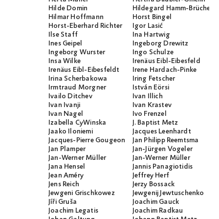
Hilde Domin
Hildegard Hamm-Brücher
Hilmar Hoffmann
Horst Bingel
Horst-Eberhard Richter
Igor Lasić
Ilse Staff
Ina Hartwig
Ines Geipel
Ingeborg Drewitz
Ingeborg Wurster
Ingo Schulze
Insa Wilke
Irenäus Eibl-Eibesfeld
Irenäus Eibl-Eibesfeldt
Irene Hardach-Pinke
Irina Scherbakowa
Iring Fetscher
Irmtraud Morgner
István Eörsi
Ivailo Ditchev
Ivan Illich
Ivan Ivanji
Ivan Krastev
Ivan Nagel
Ivo Frenzel
Izabella CyWinska
J. Baptist Metz
Jaako Iloniemi
Jacques Leenhardt
Jacques-Pierre Gougeon
Jan Philipp Reemtsma
Jan Plamper
Jan-Jürgen Vogeler
Jan-Werner Müller
Jan-Werner Müller
Jana Hensel
Jannis Panagiotidis
Jean Améry
Jeffrey Herf
Jens Reich
Jerzy Bossack
Jewgeni Grischkowez
Jewgenij Jewtuschenko
Jíři Gruša
Joachim Gauck
Joachim Legatis
Joachim Radkau