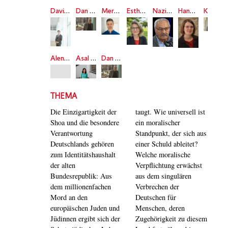
David Dilmaghani
Dan Diner
Meron Mendel
Esther Schapira
Nazih Musharbash
Hannah Peaceman
Kai Ambos
Alena Jabarine
Asal Dardan
Dan Diner
THEMA
Die Einzigartigkeit der
taugt. Wie universell ist
Shoa und die besondere
ein moralischer
Verantwortung
Standpunkt, der sich aus
Deutschlands gehören
einer Schuld ableitet?
zum Identitätshaushalt
Welche moralische
der alten
Verpflichtung erwächst
Bundesrepublik: Aus
aus dem singulären
dem millionenfachen
Verbrechen der
Mord an den
Deutschen für
europäischen Juden und
Menschen, deren
Jüdinnen ergibt sich der
Zugehörigkeit zu diesem