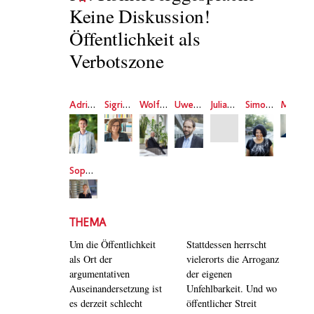
Keine Diskussion!
Öffentlichkeit als
Verbotszone
Adrian Daub
Sigrid Köhler
Wolfgang Ullrich
Uwe Volkmann
Julian Nida-Rümelin
Simone Dede Ayivi
Meron Mendel
Sophie Schönberger
THEMA
Um die Öffentlichkeit
Stattdessen herrscht
als Ort der
vielerorts die Arroganz
argumentativen
der eigenen
Auseinandersetzung ist
Unfehlbarkeit. Und wo
es derzeit schlecht
öffentlicher Streit