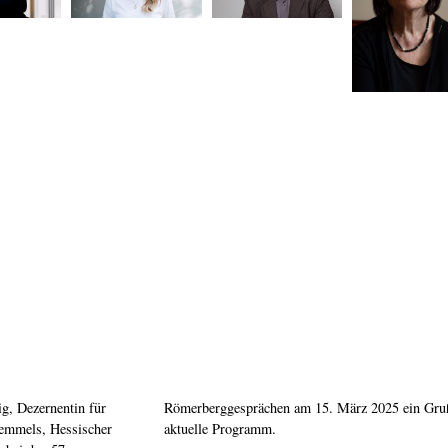
ig, Dezernentin für
ird. Beigefügt das
remmels, Hessischer
aktuelle Programm.