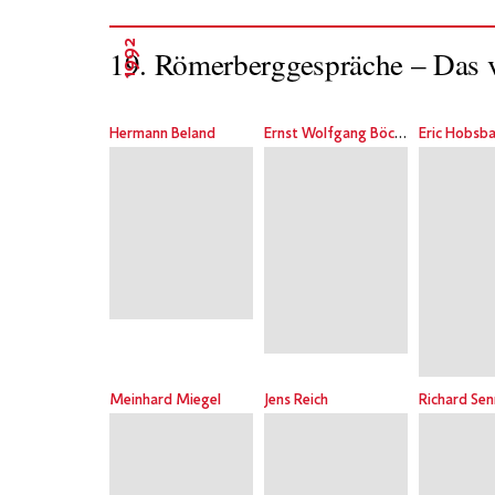
1992
19. Römerberggespräche – Das 
Hermann Beland
Ernst Wolfgang Böckenförde
Eric Hobs
Meinhard Miegel
Jens Reich
Richard Se