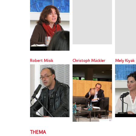
Robert Misik
Christoph Mäckler
Mely Kiyak
THEMA