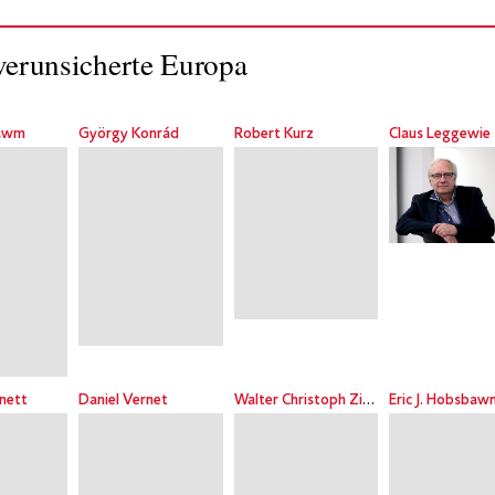
verunsicherte Europa
bawm
György Konrád
Robert Kurz
Claus Leggewie
nnett
Daniel Vernet
Walter Christoph Zimmerli
Eric J. Hobsbaw