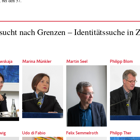
 bei den 57.
ucht nach Grenzen – Identitätssuche in Z
owskaja
Marina Münkler
Martin Seel
Philipp Blom
lwig
Udo di Fabio
Felix Semmelroth
Philipp Ther