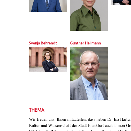
Svenja Behrendt
Gunther Hellmann
THEMA
Wir freuen uns, Ihnen mitzuteilen, dass neben Dr. Ina Hartw
Römerberggesprächen am 15. März 2025 ein Grußwort halten w
Kultur und Wissenschaft der Stadt Frankfurt auch Timon G