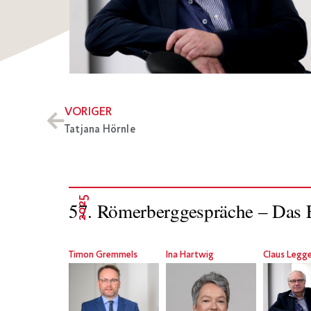
VORIGER
Tatjana Hörnle
2025
57. Römerberggespräche – Das E
Timon Gremmels
Ina Hartwig
Claus Legg