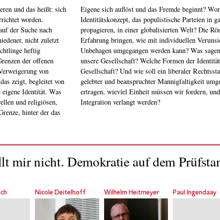
eren und das heißt: sich
kuliert ein völkisches
richtet worden.
it so erfolgreich
auf der Suche nach
espräche wollen in
iedener, nicht zuletzt
und einem allgemeinen
chtlinge heftig
skonflikte über
Grenzen der offenen
iner pluralistischen
s zeigt, begleitet von
el Vielfalt können wir
 eigene Identität. Was
rf an wechselseitiger
ellen und religiösen,
Integration verlangt werden?
Grenze, hinter der das
lt mir nicht. Demokratie auf dem Prüfsta
ich
Nicole Deitelhoff
Wilhelm Heitmeyer
Paul Ingendaay