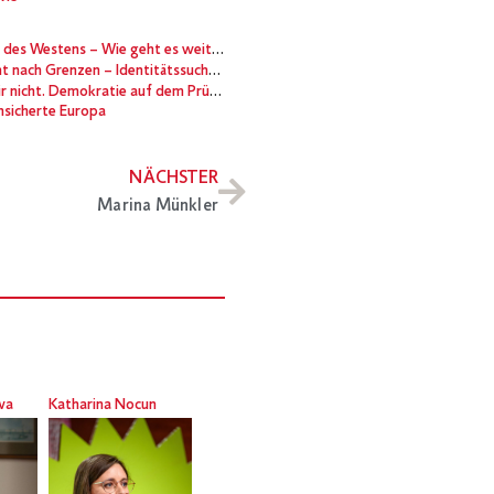
es Westens – Wie geht es weiter?
– Identitätssuche in Zeiten des Populismus
cht. Demokratie auf dem Prüfstand.
nsicherte Europa
NÄCHSTER
Marina Münkler
wa
Katharina Nocun