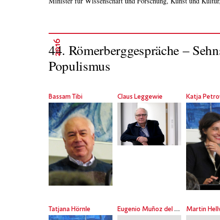
Minister für Wissenschaft und Forschung, Kunst und Kultur,
2016
44. Römerberggespräche – Sehns
Populismus
Bassam Tibi
Claus Leggewie
Katja Petr
Tatjana Hörnle
Eugenio Muñoz del Rio
Martin Hel