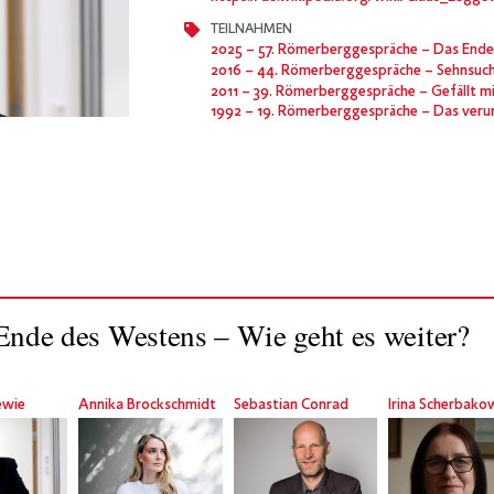
TEILNAHMEN
2025
– 57. Römerberggespräche – Das Ende d
2016
– 44. Römerberggespräche – Sehnsucht nach Grenzen 
2011
– 39. Römerberggespräche – Gefällt mir ni
1992
– 19. Römerberggespräche – Das veru
nde des Westens – Wie geht es weiter?
ewie
Annika Brockschmidt
Sebastian Conrad
Irina Scherbako