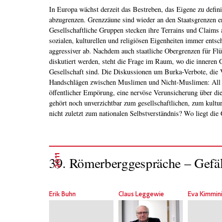
In Europa wächst derzeit das Bestreben, das Eigene zu defini
Eigene sich auflöst und das Fremde beginnt? Worauf spe
abzugrenzen. Grenzzäune sind wieder an den Staatsgrenzen er
Identitätskonzept, das populistische Parteien in ganz Europa derze
Gesellschaftliche Gruppen stecken ihre Terrains und Claims 
propagieren, in einer globalisierten Welt? Die Römerbergg
sozialen, kulturellen und religiösen Eigenheiten immer entsch
Erfahrung bringen, wie mit individuellen Verunsicherungen 
aggressiver ab. Nachdem auch staatliche Obergrenzen für Flü
Unbehagen umgegangen werden kann? Was sagen uns diese Identität
diskutiert werden, steht die Frage im Raum, wo die inneren 
unsere Gesellschaft? Welche Formen der Identität gibt es in e
Gesellschaft sind. Die Diskussionen um Burka-Verbote, die Verweigerung von
Gesellschaft? Und wie soll ein liberaler Rechtsstaat mit den Herausforderungen
Handschlägen zwischen Muslimen und Nicht-Muslimen: All da
gelebter und beanspruchter Mannigfaltigkeit umgehen? Wievi
öffentlicher Empörung, eine nervöse Verunsicherung über die
ertragen, wieviel Einheit müssen wir fordern, und was da
gehört noch unverzichtbar zum gesellschaftlichen, zum kultur
nicht zuletzt zum nationalen Selbstverständnis? Wo liegt die 
2011
39. Römerberggespräche – Gefäl
Erik Buhn
Claus Leggewie
Eva Kimmin