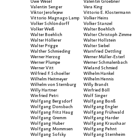
Uwe Wesel
Valentin Groebner
Valentin Senger
Vera King
Viktor Jerofejew
Vittorio E. Klostermann
Vittorio Magnago Lampugnani
Volker Heins
Volker Schlöndorff
Volker Stanzel
Volker Weiß
Walter Boehlich
Walter Boehlich
Walter Christoph Zimmerli
Walter Höllerer
Walter Hollstein
Walter Prigge
Walter Siebel
Walther Schmieding
Warnfried Dettling
Werner Herzog
Werner Müller-Esterl
Werner Plumpe
Werner Schmalenbach
Werner Vitt
Wieland Schmied
Wilfried F. Schoeller
Wilhelm Hankel
Wilhelm Heitmeyer
Wilhelm Hennis
Wilhelm von Sternburg
Willy Brandt
Willy Hartner
Winfried Böll
Winfried Petri
Wolf Singer
Wolfgang Bergsdorf
Wolfgang Bonß
Wolfgang Donsbach
Wolfgang Engler
Wolfgang Fritz Haug
Wolfgang Frühwald
Wolfgang Gremm
Wolfgang Harder
Wolfgang Huber
Wolfgang Kraushaar
Wolfgang Mommsen
Wolfgang Pehnt
Wolfgang Sofsky
Wolfgang Sternheim