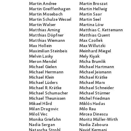
Martin Andree
Martin Broszat
Martin Greiffenhagen
Martin Hellwig
Martin Mosebach
Martin Saar
Martin Schulze Wessel
Martin Seel
Martin Walser
Martina Löw
Matthias Arning
Matthias C. Kettemann
Matthias Döpfner
Matthias Quent
Matthias Wiemann
Max Czollek
Max Hollein
Max Willutzki
Maximilian Steinbeis
Meinhard Miegel
Melvin Lasky
Mely Kiyak
Meron Mendel
Micha Brumlik
Michael Gielen
Michael Hartmann
Michael Herrmann
Michael Jeismann
Michael Klein
Michael Krätke
Michael Lüders
Michael Marx
Michael R. Krätke
Michael Schneider
Michael Schumacher
Michael Stürmer
Michael Theunissen
Michel Friedman
Mikael Hård
Miklós Hadas
Milan Dragovic
Milo Rau
Miloš Vec
Mircea Dinescu
Monika Griefahn
Moritz Müller-Wirth
Nadia Sergan
Nadia Zaboura
Natascha Strobl
Navid Kermani