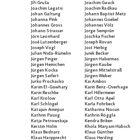
Jíři Gruša
Joachim Gauck
Joachim Legatis
Joachim Radkau
Johan Galtung
Johann Baptist Metz
Johanna Pink
Johannes Goebel
Johannes Gross
Johannes Völz
Johano Strasser
Jorge Semprún
Jörn Leonhard
Joschka Fischer
José Lutzenberger
Joseph Rovan
Joseph Vogl
Jost Herbig
Julian Nida-Rümelin
Jurek Becker
Jürgen Finger
Jürgen Habermas
Jürgen Heinichen
Jürgen Kaube
Jürgen Kocka
Jürgen Mittelstraß
Jürgen Seifert
Jürgen Weber
Jurko Prochasko
Kai Ambos
Karim El-Gawhary
Karin Benz-Overhage
Karin Reschke
Karl Hillermeier
Karl Krolow
Karl Otto Apel
Karl Schlögel
Karla Fohrbeck
Katajun Amirpur
Katharina Nocun
Kathrin Passig
Kathrin Röggla
Katja Petrowskaja
Kendra Briken
Kerstin Holm
Khola Maryam Hübsch
Klaus Bednarz
Klaus Günther
Klaus Harpprecht
Klaus Herding