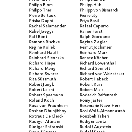
Philipp Blom
Philipp Hübl
Philipp Ther
Philipp von Bismarck
Pierre Bertaux
Pierre Léy
Priska Daphi
Priya Basil
Rachel Salamander
Rafael Capurro
Rahel Jaeggi
Rainer Forst
Ralf Bönt
Ralph Giordano
Ramona Rischke
Regina Ziegler
Regine Kollek
Reimut Jochimsen
Reinhard Hauff
Reinhard Marx
Reinhard Slenczka
Renate Köcher
Richard Hiepe
Richard Löwenthal
Richard Meng
Richard Sennett
Richard Swartz
Richard von Weizsäcker
Rita Süssmuth
Robert Habeck
Robert Jungk
Robert Kurz
Robert Leicht
Robert Misik
Robert Spaemann
Roderich Reifenrath
Roland Koch
Romy Jaster
Rosa von Praunheim
Rosemarie Nave-Herz
Roshan Dhunjibhoy
Rosi Wolf-Almannasreh
Rotraut De Clerck
Rouzbeh Taheri
Rüdiger Altmann
Rüdiger Lentz
Rüdiger Safranski
Rudolf Augstein