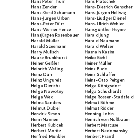
Hans Peter Thurn
Hans Platschek
Hans Zender
Hans-Dietrich Genscher
Hans-Gerd Schumann
Hans-Jürgen Hellwig
Hans-Jürgen Urban
Hans-Liudger Dienel
Hans-Peter Dürr
Hans-Ulrich Wehler
Hans-Werner Henze
Hansgünther Heyme
Hansjürgen Rosenbauer
Harald Jung
Harald Müller
Harald Naumann
Harald Szeemann
Harald Welzer
Harry Mulisch
Hasnain Kazim
Hauke Brunkhorst
Heiko Biehl
Heiner Geißler
Heiner Müller
Heinrich Wefing
Heinz Bude
Heinz Dürr
Heinz Schlaffer
Heinz Ungureit
Heinz-Otto Peitgen
Helga Dierichs
Helga Königsdorf
Helga Nowotny
Helga Schuchardt
Helga Wex
Helge Rossen-Stadtfeld
Helma Sanders
Helmut Böhme
Helmut Dubiel
Helmut Ridder
Hendrik Simon
Henning Lobin
Henri Nannen
Henrich von Nußbaum
Herbert Kubicek
Herbert Marcuse
Herbert Moritz
Herbert Nedomansky
Herfried Münkler
Heribert Prantl