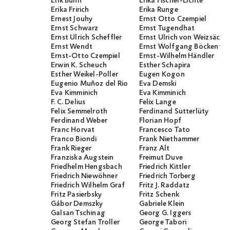
Erik Buhn
Erika Fischer-Lichte
Erika Fririch
Erika Runge
Ernest Jouhy
Ernst Otto Czempiel
Ernst Schwarz
Ernst Tugendhat
Ernst Ulrich Scheffler
Ernst Ulrich von Weizsäcker
Ernst Wendt
Ernst Wolfgang Böckenför
Ernst-Otto Czempiel
Ernst-Wilhelm Händler
Erwin K. Scheuch
Esther Schapira
Esther Weikel-Poller
Eugen Kogon
Eugenio Muñoz del Rio
Eva Demski
Eva Kimminich
Eva Kimminich
F. C. Delius
Felix Lange
Felix Semmelroth
Ferdinand Sutterlüty
Ferdinand Weber
Florian Hopf
Franc Horvat
Francesco Tato
Franco Biondi
Frank Niethammer
Frank Rieger
Franz Alt
Franziska Augstein
Freimut Duve
Friedhelm Hengsbach
Friedrich Kittler
Friedrich Niewöhner
Friedrich Torberg
Friedrich Wilhelm Graf
Fritz J. Raddatz
Fritz Pasierbsky
Fritz Schenk
Gábor Demszky
Gabriele Klein
Galsan Tschinag
Georg G. Iggers
Georg Stefan Troller
George Tabori