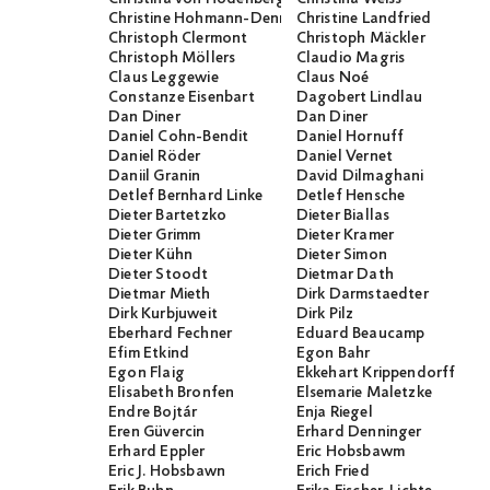
Christine Hohmann-Dennhardt
Christine Landfried
Christoph Clermont
Christoph Mäckler
Christoph Möllers
Claudio Magris
Claus Leggewie
Claus Noé
Constanze Eisenbart
Dagobert Lindlau
Dan Diner
Dan Diner
Daniel Cohn-Bendit
Daniel Hornuff
Daniel Röder
Daniel Vernet
Daniil Granin
David Dilmaghani
Detlef Bernhard Linke
Detlef Hensche
Dieter Bartetzko
Dieter Biallas
Dieter Grimm
Dieter Kramer
Dieter Kühn
Dieter Simon
Dieter Stoodt
Dietmar Dath
Dietmar Mieth
Dirk Darmstaedter
Dirk Kurbjuweit
Dirk Pilz
Eberhard Fechner
Eduard Beaucamp
Efim Etkind
Egon Bahr
Egon Flaig
Ekkehart Krippendorff
Elisabeth Bronfen
Elsemarie Maletzke
Endre Bojtár
Enja Riegel
Eren Güvercin
Erhard Denninger
Erhard Eppler
Eric Hobsbawm
Eric J. Hobsbawn
Erich Fried