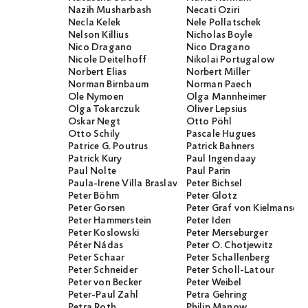
Nazih Musharbash
Necati Öziri
Necla Kelek
Nele Pollatschek
Nelson Killius
Nicholas Boyle
Nico Dragano
Nico Dragano
Nicole Deitelhoff
Nikolai Portugalow
Norbert Elias
Norbert Miller
Norman Birnbaum
Norman Paech
Ole Nymoen
Olga Mannheimer
Olga Tokarczuk
Oliver Lepsius
Oskar Negt
Otto Pöhl
Otto Schily
Pascale Hugues
Patrice G. Poutrus
Patrick Bahners
Patrick Kury
Paul Ingendaay
Paul Nolte
Paul Parin
Paula-Irene Villa Braslavsky
Peter Bichsel
Peter Böhm
Peter Glotz
Peter Gorsen
Peter Graf von Kielmanseg
Peter Hammerstein
Peter Iden
Peter Koslowski
Peter Merseburger
Péter Nádas
Peter O. Chotjewitz
Peter Schaar
Peter Schallenberg
Peter Schneider
Peter Scholl-Latour
Peter von Becker
Peter Weibel
Peter-Paul Zahl
Petra Gehring
Petra Roth
Philip Manow