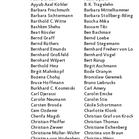
Ayyub Axel Köhler
B. K. Tragelehn
Barbara Frischmuth
Barbara Mittelhammer
Barbara Sichtermann
Barbara Stollberg-Rilinger
Barthold C. Witte
Bascha Mika
Bashkim Shehu
Bassam Tibi
Beat Rössler
Ben Bachmair
Bernd Graff
Bernd Loebe
Bernd Rüthers
Bernd Stegemann
Bernhard Emunds
Bernhard Freiherr von Loef
Bernhard Großfeld
Bernhard Vogel
Bernhard Wilpert
Bert Rürup
Berthold Hinz
Birgit Aschmann
Birgit Mahnkopf
Bode Oranyin
Bożena Chołuj
Bronislaw Geremek
Bruce Hoffmann
Bruno Liebrucks
Burkhard C. Kosminski
Carl Amery
Carl Djerassi
Carolin Emcke
Carolin Neumann
Carolin Stix
Carsten Brosda
Cécile Schortmann
Cem Özdemir
Charlotte Klonk
Cherifa Magdi
Christian Graf von Krocko
Christian Pfeiffer
Christian Thomas
Christian Ziewer
Christiane Eichenberg
Christiane Müller-Wichmann
Christina von Braun
Christina von Hodenberg
Christina Weiss