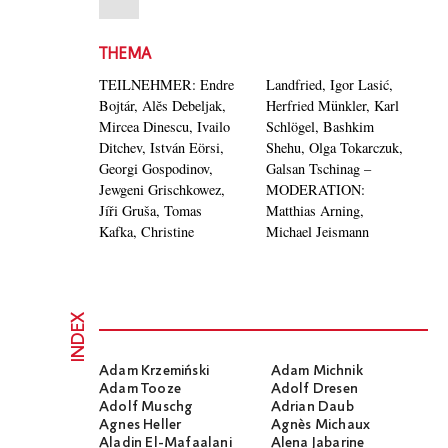
THEMA
TEILNEHMER: Endre
Landfried, Igor Lasić,
Bojtár, Alĕs Debeljak,
Herfried Münkler, Karl
Mircea Dinescu, Ivailo
Schlögel, Bashkim
Ditchev, István Eörsi,
Shehu, Olga Tokarczuk,
Georgi Gospodinov,
Galsan Tschinag –
Jewgeni Grischkowez,
MODERATION:
Jíři Gruša, Tomas
Matthias Arning,
Kafka, Christine
Michael Jeismann
INDEX
Adam Krzemiński
Adam Michnik
Adam Tooze
Adolf Dresen
Adolf Muschg
Adrian Daub
Agnes Heller
Agnès Michaux
Aladin El-Mafaalani
Alena Jabarine