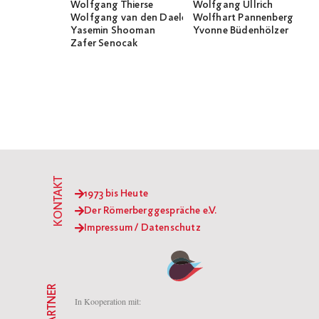
Wolfgang Thierse
Wolfgang Ullrich
Wolfgang van den Daele
Wolfhart Pannenberg
Yasemin Shooman
Yvonne Büdenhölzer
Zafer Senocak
KONTAKT
1973 bis Heute
Der Römerberggespräche e.V.
Impressum / Datenschutz
PARTNER
In Kooperation mit: