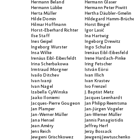
Hermann Beland
Hermann Glaser
Hermann Lübbe
Hermann Peter Piwitt
Herta Müller
Hertha Däubler-Gmelin
Hilde Domin
Hildegard Hamm-Brücher
Hilmar Hoffmann
Horst Bingel
Horst-Eberhard Richter
Igor Lasić
Ilse Staff
Ina Hartwig
Ines Geipel
Ingeborg Drewitz
Ingeborg Wurster
Ingo Schulze
Insa Wilke
Irenäus Eibl-Eibesfeld
Irenäus Eibl-Eibesfeldt
Irene Hardach-Pinke
Irina Scherbakowa
Iring Fetscher
Irmtraud Morgner
István Eörsi
Ivailo Ditchev
Ivan Illich
Ivan Ivanji
Ivan Krastev
Ivan Nagel
Ivo Frenzel
Izabella CyWinska
J. Baptist Metz
Jaako Iloniemi
Jacques Leenhardt
Jacques-Pierre Gougeon
Jan Philipp Reemtsma
Jan Plamper
Jan-Jürgen Vogeler
Jan-Werner Müller
Jan-Werner Müller
Jana Hensel
Jannis Panagiotidis
Jean Améry
Jeffrey Herf
Jens Reich
Jerzy Bossack
Jewgeni Grischkowez
Jewgenij Jewtuschenko