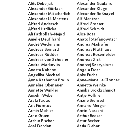
Alĕs Debeljak
Alexander Gauland
Alexander Görlach
Alexander Kluge
Alexander Mitscherlich
Alexander Roßnagel
Alexander U. Martens
Alf Mentzer
Alfred Andersch
Alfred Grosser
Alfred Hrdlicka
Alfred Schmidt
Ali Fathollah-Nejad
Alice Bota
Amelie Deuflhard
Anatol Stefanowitsch
André Weckmann
Andrea Maihofer
Andreas Bernard
Andreas Platthaus
Andreas Rödder
Andreas Rosenfelder
Andreas von Schoeler
Andreas Zick
Andrei Markovits
Andrzej Szczypiorski
Anetta Kahane
Angela Dorn
Angelika Mechtel
Anke Fuchs
Anna Katharina Braun
Anne-Marie Le Glonnec
Annelies Obenauer
Annette Weinke
Annette Winkler
Annika Brockschmidt
Anselm Weber
Antje Vollmer
Araki Tadao
Ariane Brenssel
Aris Fioretos
Armand Mergen
Armin Mohler
Armin Nassehi
Arno Gruen
Arthur Becker
Arthur Fischer
Artur Becker
Asal Dardan
Assia Djebar