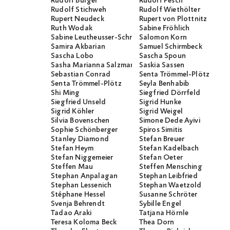
Rudolf Burger
Rudolf Pesch
Rudolf Stichweh
Rudolf Wiethölter
Rupert Neudeck
Rupert von Plottnitz
Ruth Wodak
Sabine Fröhlich
Sabine Leutheusser-Schnarrenberger
Salomon Korn
Samira Akbarian
Samuel Schirmbeck
Sascha Lobo
Sascha Spoun
Sasha Marianna Salzmann
Saskia Sassen
Sebastian Conrad
Senta Trömmel-Plötz
Senta Trömmel-Plötz
Seyla Benhabib
Shi Ming
Siegfried Dörrfeld
Siegfried Unseld
Sigrid Hunke
Sigrid Köhler
Sigrid Weigel
Silvia Bovenschen
Simone Dede Ayivi
Sophie Schönberger
Spiros Simitis
Stanley Diamond
Stefan Breuer
Stefan Heym
Stefan Kadelbach
Stefan Niggemeier
Stefan Oeter
Steffen Mau
Steffen Mensching
Stephan Anpalagan
Stephan Leibfried
Stephan Lessenich
Stephan Waetzold
Stéphane Hessel
Susanne Schröter
Svenja Behrendt
Sybille Engel
Tadao Araki
Tatjana Hörnle
Teresa Koloma Beck
Thea Dorn