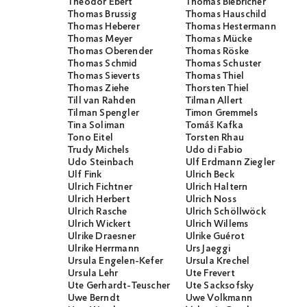
Theodor Ebert
Thomas Biebricher
Thomas Brussig
Thomas Hauschild
Thomas Heberer
Thomas Hestermann
Thomas Meyer
Thomas Mücke
Thomas Oberender
Thomas Röske
Thomas Schmid
Thomas Schuster
Thomas Sieverts
Thomas Thiel
Thomas Ziehe
Thorsten Thiel
Till van Rahden
Tilman Allert
Tilman Spengler
Timon Gremmels
Tina Soliman
Tomáš Kafka
Tono Eitel
Torsten Rhau
Trudy Michels
Udo di Fabio
Udo Steinbach
Ulf Erdmann Ziegler
Ulf Fink
Ulrich Beck
Ulrich Fichtner
Ulrich Haltern
Ulrich Herbert
Ulrich Noss
Ulrich Rasche
Ulrich Schöllwöck
Ulrich Wickert
Ulrich Willems
Ulrike Draesner
Ulrike Guérot
Ulrike Herrmann
Urs Jaeggi
Ursula Engelen-Kefer
Ursula Krechel
Ursula Lehr
Ute Frevert
Ute Gerhardt-Teuscher
Ute Sacksofsky
Uwe Berndt
Uwe Volkmann