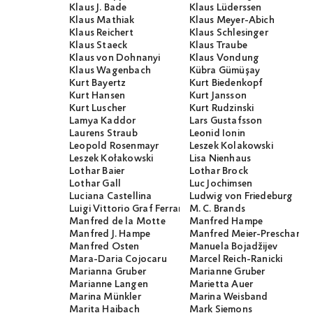
Klaus J. Bade
Klaus Lüderssen
Klaus Mathiak
Klaus Meyer-Abich
Klaus Reichert
Klaus Schlesinger
Klaus Staeck
Klaus Traube
Klaus von Dohnanyi
Klaus Vondung
Klaus Wagenbach
Kübra Gümüşay
Kurt Bayertz
Kurt Biedenkopf
Kurt Hansen
Kurt Jansson
Kurt Luscher
Kurt Rudzinski
Lamya Kaddor
Lars Gustafsson
Laurens Straub
Leonid Ionin
Leopold Rosenmayr
Leszek Kolakowski
Leszek Kołakowski
Lisa Nienhaus
Lothar Baier
Lothar Brock
Lothar Gall
Luc Jochimsen
Luciana Castellina
Ludwig von Friedeburg
Luigi Vittorio Graf Ferraris
M. C. Brands
Manfred de la Motte
Manfred Hampe
Manfred J. Hampe
Manfred Meier-Preschany
Manfred Osten
Manuela Bojadžijev
Mara-Daria Cojocaru
Marcel Reich-Ranicki
Marianna Gruber
Marianne Gruber
Marianne Langen
Marietta Auer
Marina Münkler
Marina Weisband
Marita Haibach
Mark Siemons