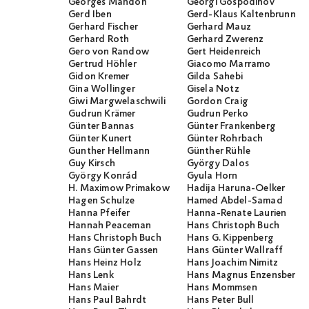
Georges Mandon
Georgi Gospodinov
Gerd Iben
Gerd-Klaus Kaltenbrunner
Gerhard Fischer
Gerhard Mauz
Gerhard Roth
Gerhard Zwerenz
Gero von Randow
Gert Heidenreich
Gertrud Höhler
Giacomo Marramo
Gidon Kremer
Gilda Sahebi
Gina Wollinger
Gisela Notz
Giwi Margwelaschwili
Gordon Craig
Gudrun Krämer
Gudrun Perko
Günter Bannas
Günter Frankenberg
Günter Kunert
Günter Rohrbach
Gunther Hellmann
Günther Rühle
Guy Kirsch
György Dalos
György Konrád
Gyula Horn
H. Maximow Primakow
Hadija Haruna-Oelker
Hagen Schulze
Hamed Abdel-Samad
Hanna Pfeifer
Hanna-Renate Laurien
Hannah Peaceman
Hans Christoph Buch
Hans Christoph Buch
Hans G. Kippenberg
Hans Günter Gassen
Hans Günter Wallraff
Hans Heinz Holz
Hans Joachim Nimitz
Hans Lenk
Hans Magnus Enzensberge
Hans Maier
Hans Mommsen
Hans Paul Bahrdt
Hans Peter Bull