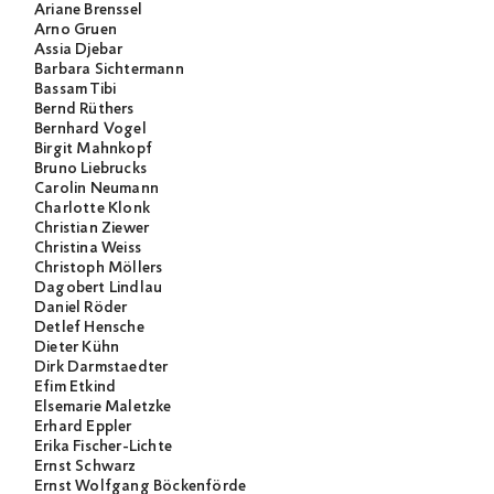
Ariane Brenssel
Arno Gruen
Assia Djebar
Barbara Sichtermann
Bassam Tibi
Bernd Rüthers
Bernhard Vogel
Birgit Mahnkopf
Bruno Liebrucks
Carolin Neumann
Charlotte Klonk
Christian Ziewer
Christina Weiss
Christoph Möllers
Dagobert Lindlau
Daniel Röder
Detlef Hensche
Dieter Kühn
Dirk Darmstaedter
Efim Etkind
Elsemarie Maletzke
Erhard Eppler
Erika Fischer-Lichte
Ernst Schwarz
Ernst Wolfgang Böckenförde