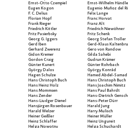
Ernst-Otto Czempiel
Ernst-Wilhelm Händle
Eugen Kogon
Eugenio Muñoz del R
F. C. Delius
Felix Lange
Florian Hopf
Franc Horvat
Frank Rieger
Franz Alt
Friedrich Kittler
Friedrich Niewöhner
Fritz Pasierbsky
Fritz Schenk
Georg G. Iggers
Georg Stefan Troller
Gerd Iben
Gerd-Klaus Kaltenbr
Gerhard Zwerenz
Gero von Randow
Gidon Kremer
Gilda Sahebi
Gordon Craig
Gudrun Krämer
Günter Kunert
Günter Rohrbach
György Dalos
György Konrád
Hagen Schulze
Hamed Abdel-Samad
Hans Christoph Buch
Hans Christoph Buch
Hans Heinz Holz
Hans Joachim Nimitz
Hans Mommsen
Hans Paul Bahrdt
Hans Zender
Hans-Dietrich Gensch
Hans-Liudger Dienel
Hans-Peter Dürr
Hansjürgen Rosenbauer
Harald Jung
Harald Welzer
Harry Mulisch
Heiner Geißler
Heiner Müller
Heinz Schlaffer
Heinz Ungureit
Helga Nowotny
Helga Schuchardt