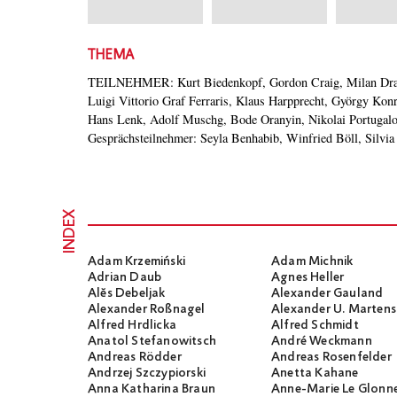
THEMA
TEILNEHMER: Kurt Biedenkopf, Gordon Craig, Milan Drag
Dalos, Dan Diner, Ralph Giordano, Marianne Gruber, Dagobe
Luigi Vittorio Graf Ferraris, Klaus Harpprecht, György Kon
Mechtel, Harry Mulisch, Ernst Schwarz, André Wec
Hans Lenk, Adolf Muschg, Bode Oranyin, Nikolai Portugalo
Gesprächsteilnehmer: Seyla Benhabib, Winfried Böll, Silvi
INDEX
Adam Krzemiński
Adam Michnik
Adrian Daub
Agnes Heller
Alĕs Debeljak
Alexander Gauland
Alexander Roßnagel
Alexander U. Martens
Alfred Hrdlicka
Alfred Schmidt
Anatol Stefanowitsch
André Weckmann
Andreas Rödder
Andreas Rosenfelder
Andrzej Szczypiorski
Anetta Kahane
Anna Katharina Braun
Anne-Marie Le Glonn