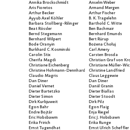
Annika Brockschmidt
Anselm Weber
Aris Fioretos
Armand Mergen
Arthur Becker
Arthur Fischer
Ayyub Axel Köhler
B. K. Tragelehn
Barbara Stollberg-Rilinger
Barthold C. Witte
Beat Rössler
Ben Bachmair
Bernd Stegemann
Bernhard Emunds
Bernhard Wilpert
Bert Rürup
Bode Oranyin
Bożena Chołuj
Burkhard C. Kosminski
Carl Amery
Carolin Stix
Carsten Brosda
Cherifa Magdi
Christian Graf von K
Christiane Eichenberg
Christiane Müller-W
Christine Hohmann-Dennhardt
Christine Landfried
Claudio Magris
Claus Leggewie
Dan Diner
Dan Diner
Daniel Vernet
Daniil Granin
Dieter Bartetzko
Dieter Biallas
Dieter Simon
Dieter Stoodt
Dirk Kurbjuweit
Dirk Pilz
Egon Bahr
Egon Flaig
Endre Bojtár
Enja Riegel
Eric Hobsbawm
Eric J. Hobsbawn
Erika Fririch
Erika Runge
Ernst Tugendhat
Ernst Ulrich Scheffler