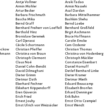
Antje Vollmer
Araki Tadao
Armin Mohler
Armin Nassehi
Artur Becker
Asal Dardan
Barbara Frischmuth
Barbara Mittelhammer
Bascha Mika
Bashkim Shehu
Bernd Graff
Bernd Loebe
Bernhard Freiherr von Loeffelholz
Bernhard Großfeld
Berthold Hinz
Birgit Aschmann
Bronislaw Geremek
Bruce Hoffmann
Carl Djerassi
Carolin Emcke
Cécile Schortmann
Cem Özdemir
rockow
Christian Pfeiffer
Christian Thomas
ichmann
Christina von Braun
Christina von Hodenberg
Christoph Clermont
Christoph Mäckler
Claus Noé
Constanze Eisenbart
Daniel Cohn-Bendit
Daniel Hornuff
David Dilmaghani
Detlef Bernhard Linke
Dieter Grimm
Dieter Kramer
Dietmar Dath
Dietmar Mieth
Eberhard Fechner
Eduard Beaucamp
Ekkehart Krippendorff
Elisabeth Bronfen
Eren Güvercin
Erhard Denninger
Erich Fried
Erik Buhn
Ernest Jouhy
Ernst Otto Czempiel
Ernst Ulrich von Weizsäcker
Ernst Wendt