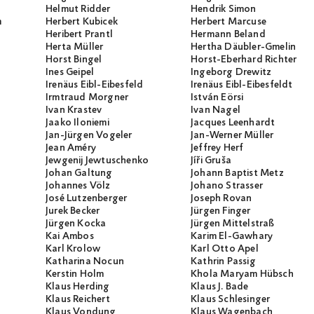
Helmut Ridder
Hendrik Simon
m
Herbert Kubicek
Herbert Marcuse
Heribert Prantl
Hermann Beland
Herta Müller
Hertha Däubler-Gmelin
Horst Bingel
Horst-Eberhard Richter
Ines Geipel
Ingeborg Drewitz
Irenäus Eibl-Eibesfeld
Irenäus Eibl-Eibesfeldt
Irmtraud Morgner
István Eörsi
Ivan Krastev
Ivan Nagel
Jaako Iloniemi
Jacques Leenhardt
Jan-Jürgen Vogeler
Jan-Werner Müller
Jean Améry
Jeffrey Herf
Jewgenij Jewtuschenko
Jíři Gruša
Johan Galtung
Johann Baptist Metz
Johannes Völz
Johano Strasser
José Lutzenberger
Joseph Rovan
Jurek Becker
Jürgen Finger
Jürgen Kocka
Jürgen Mittelstraß
Kai Ambos
Karim El-Gawhary
Karl Krolow
Karl Otto Apel
Katharina Nocun
Kathrin Passig
Kerstin Holm
Khola Maryam Hübsch
Klaus Herding
Klaus J. Bade
Klaus Reichert
Klaus Schlesinger
Klaus Vondung
Klaus Wagenbach