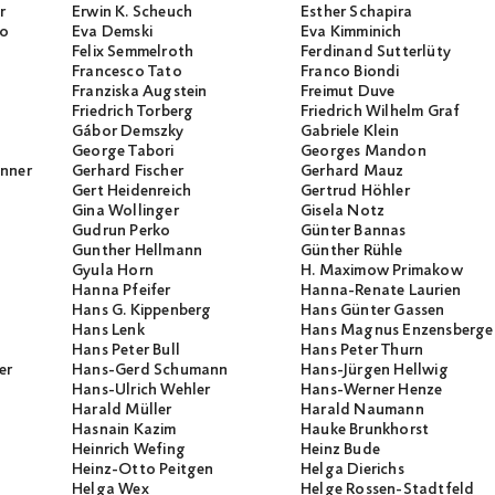
r
Erwin K. Scheuch
Esther Schapira
io
Eva Demski
Eva Kimminich
Felix Semmelroth
Ferdinand Sutterlüty
Francesco Tato
Franco Biondi
Franziska Augstein
Freimut Duve
Friedrich Torberg
Friedrich Wilhelm Graf
Gábor Demszky
Gabriele Klein
George Tabori
Georges Mandon
unner
Gerhard Fischer
Gerhard Mauz
Gert Heidenreich
Gertrud Höhler
Gina Wollinger
Gisela Notz
Gudrun Perko
Günter Bannas
Gunther Hellmann
Günther Rühle
Gyula Horn
H. Maximow Primakow
Hanna Pfeifer
Hanna-Renate Laurien
Hans G. Kippenberg
Hans Günter Gassen
Hans Lenk
Hans Magnus Enzensberge
Hans Peter Bull
Hans Peter Thurn
er
Hans-Gerd Schumann
Hans-Jürgen Hellwig
Hans-Ulrich Wehler
Hans-Werner Henze
Harald Müller
Harald Naumann
Hasnain Kazim
Hauke Brunkhorst
Heinrich Wefing
Heinz Bude
Heinz-Otto Peitgen
Helga Dierichs
Helga Wex
Helge Rossen-Stadtfeld