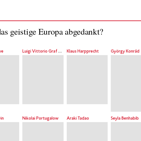
as geistige Europa abgedankt?
ve
Luigi Vittorio Graf Ferraris
Klaus Harpprecht
György Konrád
in
Nikolai Portugalow
Araki Tadao
Seyla Benhabib