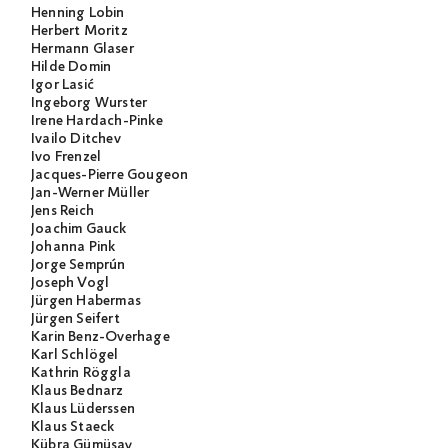
Henning Lobin
Herbert Moritz
Hermann Glaser
Hilde Domin
Igor Lasić
Ingeborg Wurster
Irene Hardach-Pinke
Ivailo Ditchev
Ivo Frenzel
Jacques-Pierre Gougeon
Jan-Werner Müller
Jens Reich
Joachim Gauck
Johanna Pink
Jorge Semprún
Joseph Vogl
Jürgen Habermas
Jürgen Seifert
Karin Benz-Overhage
Karl Schlögel
Kathrin Röggla
Klaus Bednarz
Klaus Lüderssen
Klaus Staeck
Kübra Gümüşay