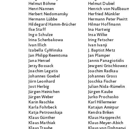
Helmut Böhme
Helmut Dubiel
Henri Nannen
Henrich von Nußbau
Herbert Nedomansky
Herfried Münkler
Hermann Lübbe
Hermann Peter Piwitt
Hildegard Hamm-Brücher
Hilmar Hoffmann
Ilse Staff
Ina Hartwig
Ingo Schulze
Insa Wilke
Irina Scherbakowa
Iring Fetscher
Ivan Illich
Ivan Ivanji
Izabella CyWinska
J. Baptist Metz
Jan Philipp Reemtsma
Jan Plamper
Jana Hensel
Jannis Panagiotidis
Jerzy Bossack
Jewgeni Grischkowez
Joachim Legatis
Joachim Radkau
Johannes Goebel
Johannes Gross
Jörn Leonhard
Joschka Fischer
Jost Herbig
Julian Nida-Rümelin
Jürgen Heinichen
Jürgen Kaube
Jürgen Weber
Jurko Prochasko
Karin Reschke
Karl Hillermeier
Karla Fohrbeck
Katajun Amirpur
Katja Petrowskaja
Kendra Briken
Klaus Günther
Klaus Harpprecht
Klaus Mathiak
Klaus Meyer-Abich
Klaus Traube
Klaus von Dohnanyi