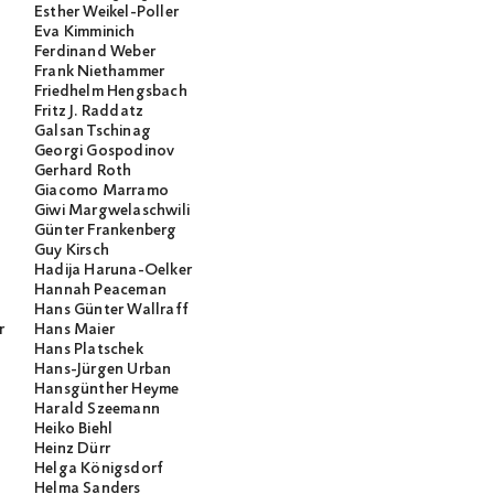
Esther Weikel-Poller
Eva Kimminich
Ferdinand Weber
Frank Niethammer
Friedhelm Hengsbach
Fritz J. Raddatz
Galsan Tschinag
Georgi Gospodinov
Gerhard Roth
Giacomo Marramo
Giwi Margwelaschwili
Günter Frankenberg
Guy Kirsch
Hadija Haruna-Oelker
Hannah Peaceman
Hans Günter Wallraff
r
Hans Maier
Hans Platschek
Hans-Jürgen Urban
Hansgünther Heyme
Harald Szeemann
Heiko Biehl
Heinz Dürr
Helga Königsdorf
Helma Sanders