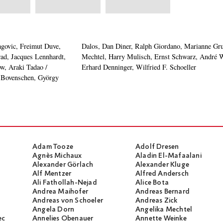
ovic, Freimut Duve,
rt Lindlau, Angelika
rad, Jacques Lennhardt,
kmann – MODERATION:
w, Araki Tadao /
Erhard Denninger, Wilfried F. Schoeller
a Bovenschen, György
Adam Tooze
Adolf Dresen
Agnès Michaux
Aladin El-Mafaalani
Alexander Görlach
Alexander Kluge
Alf Mentzer
Alfred Andersch
Ali Fathollah-Nejad
Alice Bota
Andrea Maihofer
Andreas Bernard
Andreas von Schoeler
Andreas Zick
Angela Dorn
Angelika Mechtel
ec
Annelies Obenauer
Annette Weinke