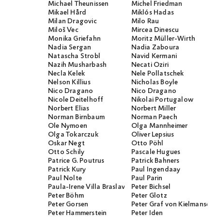
Michael Theunissen
Michel Friedman
Mikael Hård
Miklós Hadas
Milan Dragovic
Milo Rau
Miloš Vec
Mircea Dinescu
Monika Griefahn
Moritz Müller-Wirth
Nadia Sergan
Nadia Zaboura
Natascha Strobl
Navid Kermani
Nazih Musharbash
Necati Öziri
Necla Kelek
Nele Pollatschek
Nelson Killius
Nicholas Boyle
Nico Dragano
Nico Dragano
Nicole Deitelhoff
Nikolai Portugalow
Norbert Elias
Norbert Miller
Norman Birnbaum
Norman Paech
Ole Nymoen
Olga Mannheimer
Olga Tokarczuk
Oliver Lepsius
Oskar Negt
Otto Pöhl
Otto Schily
Pascale Hugues
Patrice G. Poutrus
Patrick Bahners
Patrick Kury
Paul Ingendaay
Paul Nolte
Paul Parin
Paula-Irene Villa Braslavsky
Peter Bichsel
Peter Böhm
Peter Glotz
Peter Gorsen
Peter Graf von Kielmanseg
Peter Hammerstein
Peter Iden