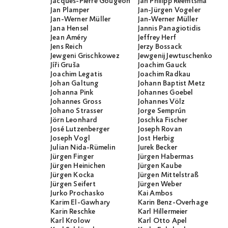
Jacques-Pierre Gougeon
Jan Philipp Reemtsma
Jan Plamper
Jan-Jürgen Vogeler
Jan-Werner Müller
Jan-Werner Müller
Jana Hensel
Jannis Panagiotidis
Jean Améry
Jeffrey Herf
Jens Reich
Jerzy Bossack
Jewgeni Grischkowez
Jewgenij Jewtuschenko
Jíři Gruša
Joachim Gauck
Joachim Legatis
Joachim Radkau
Johan Galtung
Johann Baptist Metz
Johanna Pink
Johannes Goebel
Johannes Gross
Johannes Völz
Johano Strasser
Jorge Semprún
Jörn Leonhard
Joschka Fischer
José Lutzenberger
Joseph Rovan
Joseph Vogl
Jost Herbig
Julian Nida-Rümelin
Jurek Becker
Jürgen Finger
Jürgen Habermas
Jürgen Heinichen
Jürgen Kaube
Jürgen Kocka
Jürgen Mittelstraß
Jürgen Seifert
Jürgen Weber
Jurko Prochasko
Kai Ambos
Karim El-Gawhary
Karin Benz-Overhage
Karin Reschke
Karl Hillermeier
Karl Krolow
Karl Otto Apel