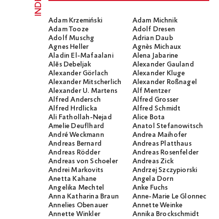
INDEX
Adam Krzemiński
Adam Michnik
Adam Tooze
Adolf Dresen
Adolf Muschg
Adrian Daub
Agnes Heller
Agnès Michaux
Aladin El-Mafaalani
Alena Jabarine
Alĕs Debeljak
Alexander Gauland
Alexander Görlach
Alexander Kluge
Alexander Mitscherlich
Alexander Roßnagel
Alexander U. Martens
Alf Mentzer
Alfred Andersch
Alfred Grosser
Alfred Hrdlicka
Alfred Schmidt
Ali Fathollah-Nejad
Alice Bota
Amelie Deuflhard
Anatol Stefanowitsch
André Weckmann
Andrea Maihofer
Andreas Bernard
Andreas Platthaus
Andreas Rödder
Andreas Rosenfelder
Andreas von Schoeler
Andreas Zick
Andrei Markovits
Andrzej Szczypiorski
Anetta Kahane
Angela Dorn
Angelika Mechtel
Anke Fuchs
Anna Katharina Braun
Anne-Marie Le Glonnec
Annelies Obenauer
Annette Weinke
Annette Winkler
Annika Brockschmidt