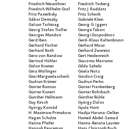
Friedrich Niewöhner
Friedrich Torberg
Friedrich Wilhelm Graf
Fritz J. Raddatz
Fritz Pasierbsky
Fritz Schenk
Gábor Demszky
Gabriele Klein
Galsan Tschinag
Georg G. Iggers
Georg Stefan Troller
George Tabori
Georges Mandon
Georgi Gospodinov
Gerd Iben
Gerd-Klaus Kaltenbrunner
Gerhard Fischer
Gerhard Mauz
Gerhard Roth
Gerhard Zwerenz
Gero von Randow
Gert Heidenreich
Gertrud Höhler
Giacomo Marramo
Gidon Kremer
Gilda Sahebi
Gina Wollinger
Gisela Notz
Giwi Margwelaschwili
Gordon Craig
Gudrun Krämer
Gudrun Perko
Günter Bannas
Günter Frankenberg
Günter Kunert
Günter Rohrbach
Gunther Hellmann
Günther Rühle
Guy Kirsch
György Dalos
György Konrád
Gyula Horn
H. Maximow Primakow
Hadija Haruna-Oelker
Hagen Schulze
Hamed Abdel-Samad
Hanna Pfeifer
Hanna-Renate Laurien
Hannah Peaceman
Hans Christoph Buch