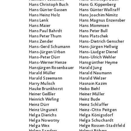
Hans Christoph Buch
Hans G. Kippenberg
Hans Günter Gassen
Hans Günter Wallraff
Hans Heinz Holz
Hans Joachim Nimitz
Hans Lenk
Hans Magnus Enzensberge
Hans Maier
Hans Mommsen
Hans Paul Bahrdt
Hans Peter Bull
Hans Peter Thurn
Hans Platschek
Hans Zender
Hans-Dietrich Genscher
Hans-Gerd Schumann
Hans-Jürgen Hellwig
Hans-Jürgen Urban
Hans-Liudger Dienel
Hans-Peter Dürr
Hans-Ulrich Wehler
Hans-Werner Henze
Hansgünther Heyme
Hansjürgen Rosenbauer
Harald Jung
Harald Müller
Harald Naumann
Harald Szeemann
Harald Welzer
Harry Mulisch
Hasnain Kazim
Hauke Brunkhorst
Heiko Biehl
Heiner Geißler
Heiner Müller
Heinrich Wefing
Heinz Bude
Heinz Dürr
Heinz Schlaffer
Heinz Ungureit
Heinz-Otto Peitgen
Helga Dierichs
Helga Königsdorf
Helga Nowotny
Helga Schuchardt
Helga Wex
Helge Rossen-Stadtfeld