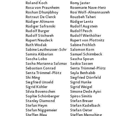
Roland Koch
Romy Jaster
Rosa von Praunheim
Rosemarie Nave-Herz
Roshan Dhunjibhoy
Rosi Wolf-Almannasreh
Rotraut De Clerck
Rouzbeh Taheri
Rüdiger Altmann
Rüdiger Lentz
Rüdiger Safranski
Rudolf Augstein
Rudolf Burger
Rudolf Pesch
Rudolf Stichweh
Rudolf Wiethölter
Rupert Neudeck
Rupert von Plottnitz
Ruth Wodak
Sabine Fröhlich
Sabine Leutheusser-Schnarrenberger
Salomon Korn
Samira Akbarian
Samuel Schirmbeck
Sascha Lobo
Sascha Spoun
Sasha Marianna Salzmann
Saskia Sassen
Sebastian Conrad
Senta Trömmel-Plötz
Senta Trömmel-Plötz
Seyla Benhabib
Shi Ming
Siegfried Dörrfeld
Siegfried Unseld
Sigrid Hunke
Sigrid Köhler
Sigrid Weigel
Silvia Bovenschen
Simone Dede Ayivi
Sophie Schönberger
Spiros Simitis
Stanley Diamond
Stefan Breuer
Stefan Heym
Stefan Kadelbach
Stefan Niggemeier
Stefan Oeter
Steffen Mau
Steffen Mensching