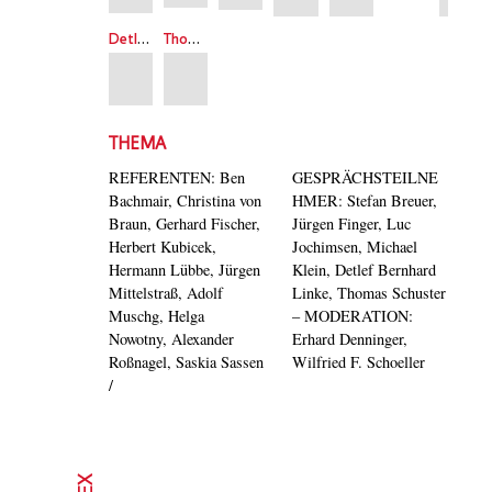
Detlef Bernhard Linke
Thomas Schuster
THEMA
REFERENTEN: Ben
GESPRÄCHSTEILNE
Bachmair, Christina von
HMER: Stefan Breuer,
Braun, Gerhard Fischer,
Jürgen Finger, Luc
Herbert Kubicek,
Jochimsen, Michael
Hermann Lübbe, Jürgen
Klein, Detlef Bernhard
Mittelstraß, Adolf
Linke, Thomas Schuster
Muschg, Helga
– MODERATION:
Nowotny, Alexander
Erhard Denninger,
Roßnagel, Saskia Sassen
Wilfried F. Schoeller
/