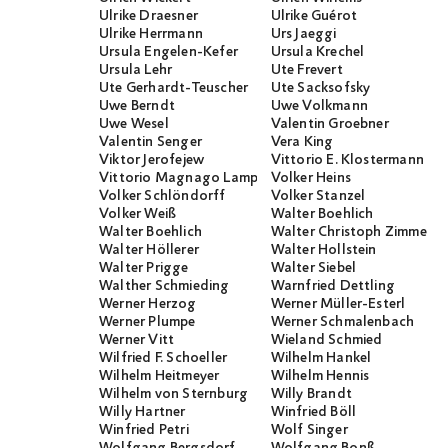
Ulrike Draesner
Ulrike Guérot
Ulrike Herrmann
Urs Jaeggi
Ursula Engelen-Kefer
Ursula Krechel
Ursula Lehr
Ute Frevert
Ute Gerhardt-Teuscher
Ute Sacksofsky
Uwe Berndt
Uwe Volkmann
Uwe Wesel
Valentin Groebner
Valentin Senger
Vera King
Viktor Jerofejew
Vittorio E. Klostermann
Vittorio Magnago Lampugnani
Volker Heins
Volker Schlöndorff
Volker Stanzel
Volker Weiß
Walter Boehlich
Walter Boehlich
Walter Christoph Zimmerli
Walter Höllerer
Walter Hollstein
Walter Prigge
Walter Siebel
Walther Schmieding
Warnfried Dettling
Werner Herzog
Werner Müller-Esterl
Werner Plumpe
Werner Schmalenbach
Werner Vitt
Wieland Schmied
Wilfried F. Schoeller
Wilhelm Hankel
Wilhelm Heitmeyer
Wilhelm Hennis
Wilhelm von Sternburg
Willy Brandt
Willy Hartner
Winfried Böll
Winfried Petri
Wolf Singer