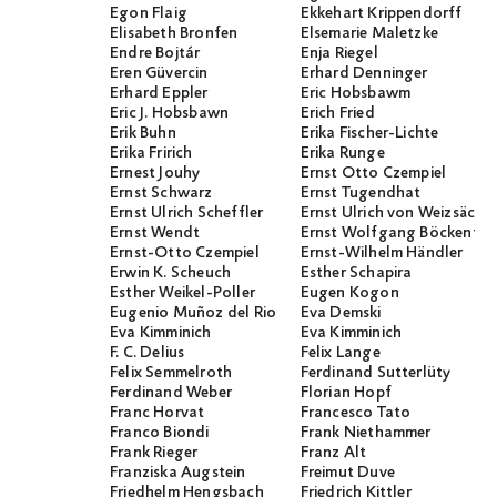
Egon Flaig
Ekkehart Krippendorff
Elisabeth Bronfen
Elsemarie Maletzke
Endre Bojtár
Enja Riegel
Eren Güvercin
Erhard Denninger
Erhard Eppler
Eric Hobsbawm
Eric J. Hobsbawn
Erich Fried
Erik Buhn
Erika Fischer-Lichte
Erika Fririch
Erika Runge
Ernest Jouhy
Ernst Otto Czempiel
Ernst Schwarz
Ernst Tugendhat
Ernst Ulrich Scheffler
Ernst Ulrich von Weizsäcker
Ernst Wendt
Ernst Wolfgang Böckenför
Ernst-Otto Czempiel
Ernst-Wilhelm Händler
Erwin K. Scheuch
Esther Schapira
Esther Weikel-Poller
Eugen Kogon
Eugenio Muñoz del Rio
Eva Demski
Eva Kimminich
Eva Kimminich
F. C. Delius
Felix Lange
Felix Semmelroth
Ferdinand Sutterlüty
Ferdinand Weber
Florian Hopf
Franc Horvat
Francesco Tato
Franco Biondi
Frank Niethammer
Frank Rieger
Franz Alt
Franziska Augstein
Freimut Duve
Friedhelm Hengsbach
Friedrich Kittler