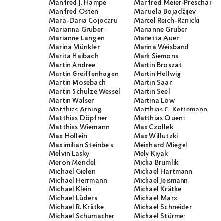
Manfred J. Hampe
Manfred Meier-Preschany
Manfred Osten
Manuela Bojadžijev
Mara-Daria Cojocaru
Marcel Reich-Ranicki
Marianna Gruber
Marianne Gruber
Marianne Langen
Marietta Auer
Marina Münkler
Marina Weisband
Marita Haibach
Mark Siemons
Martin Andree
Martin Broszat
Martin Greiffenhagen
Martin Hellwig
Martin Mosebach
Martin Saar
Martin Schulze Wessel
Martin Seel
Martin Walser
Martina Löw
Matthias Arning
Matthias C. Kettemann
Matthias Döpfner
Matthias Quent
Matthias Wiemann
Max Czollek
Max Hollein
Max Willutzki
Maximilian Steinbeis
Meinhard Miegel
Melvin Lasky
Mely Kiyak
Meron Mendel
Micha Brumlik
Michael Gielen
Michael Hartmann
Michael Herrmann
Michael Jeismann
Michael Klein
Michael Krätke
Michael Lüders
Michael Marx
Michael R. Krätke
Michael Schneider
Michael Schumacher
Michael Stürmer