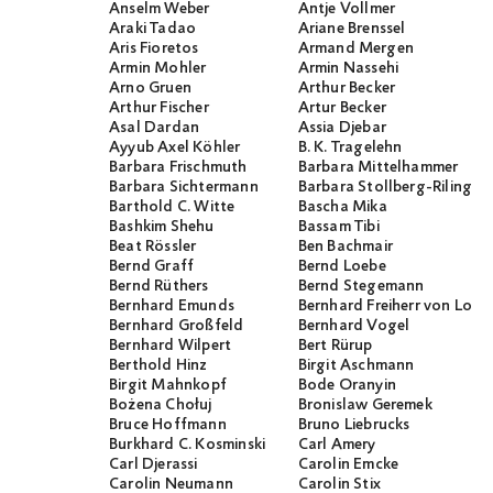
Anselm Weber
Antje Vollmer
Araki Tadao
Ariane Brenssel
Aris Fioretos
Armand Mergen
Armin Mohler
Armin Nassehi
Arno Gruen
Arthur Becker
Arthur Fischer
Artur Becker
Asal Dardan
Assia Djebar
Ayyub Axel Köhler
B. K. Tragelehn
Barbara Frischmuth
Barbara Mittelhammer
Barbara Sichtermann
Barbara Stollberg-Rilinger
Barthold C. Witte
Bascha Mika
Bashkim Shehu
Bassam Tibi
Beat Rössler
Ben Bachmair
Bernd Graff
Bernd Loebe
Bernd Rüthers
Bernd Stegemann
Bernhard Emunds
Bernhard Freiherr von Loef
Bernhard Großfeld
Bernhard Vogel
Bernhard Wilpert
Bert Rürup
Berthold Hinz
Birgit Aschmann
Birgit Mahnkopf
Bode Oranyin
Bożena Chołuj
Bronislaw Geremek
Bruce Hoffmann
Bruno Liebrucks
Burkhard C. Kosminski
Carl Amery
Carl Djerassi
Carolin Emcke
Carolin Neumann
Carolin Stix