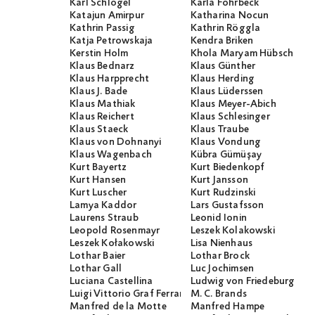
Karl Schlögel
Karla Fohrbeck
Katajun Amirpur
Katharina Nocun
Kathrin Passig
Kathrin Röggla
Katja Petrowskaja
Kendra Briken
Kerstin Holm
Khola Maryam Hübsch
Klaus Bednarz
Klaus Günther
Klaus Harpprecht
Klaus Herding
Klaus J. Bade
Klaus Lüderssen
Klaus Mathiak
Klaus Meyer-Abich
Klaus Reichert
Klaus Schlesinger
Klaus Staeck
Klaus Traube
Klaus von Dohnanyi
Klaus Vondung
Klaus Wagenbach
Kübra Gümüşay
Kurt Bayertz
Kurt Biedenkopf
Kurt Hansen
Kurt Jansson
Kurt Luscher
Kurt Rudzinski
Lamya Kaddor
Lars Gustafsson
Laurens Straub
Leonid Ionin
Leopold Rosenmayr
Leszek Kolakowski
Leszek Kołakowski
Lisa Nienhaus
Lothar Baier
Lothar Brock
Lothar Gall
Luc Jochimsen
Luciana Castellina
Ludwig von Friedeburg
Luigi Vittorio Graf Ferraris
M. C. Brands
Manfred de la Motte
Manfred Hampe