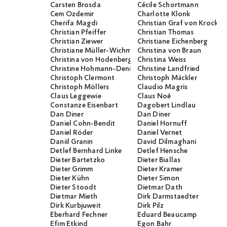
Carsten Brosda
Cécile Schortmann
Cem Özdemir
Charlotte Klonk
Cherifa Magdi
Christian Graf von Krocko
Christian Pfeiffer
Christian Thomas
Christian Ziewer
Christiane Eichenberg
Christiane Müller-Wichmann
Christina von Braun
Christina von Hodenberg
Christina Weiss
Christine Hohmann-Dennhardt
Christine Landfried
Christoph Clermont
Christoph Mäckler
Christoph Möllers
Claudio Magris
Claus Leggewie
Claus Noé
Constanze Eisenbart
Dagobert Lindlau
Dan Diner
Dan Diner
Daniel Cohn-Bendit
Daniel Hornuff
Daniel Röder
Daniel Vernet
Daniil Granin
David Dilmaghani
Detlef Bernhard Linke
Detlef Hensche
Dieter Bartetzko
Dieter Biallas
Dieter Grimm
Dieter Kramer
Dieter Kühn
Dieter Simon
Dieter Stoodt
Dietmar Dath
Dietmar Mieth
Dirk Darmstaedter
Dirk Kurbjuweit
Dirk Pilz
Eberhard Fechner
Eduard Beaucamp
Efim Etkind
Egon Bahr