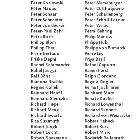
Peter Koslowski
Peter Merseburger
Péter Nádas
Peter O. Chotjewitz
Peter Schaar
Peter Schallenberg
Peter Schneider
Peter Scholl-Latour
Peter von Becker
Peter Weibel
Peter-Paul Zahl
Petra Gehring
Petra Roth
Philip Manow
Philipp Blom
Philipp Hübl
Philipp Ther
Philipp von Bismarck
Pierre Bertaux
Pierre Léy
Priska Daphi
Priya Basil
Rachel Salamander
Rafael Capurro
Rahel Jaeggi
Rainer Forst
Ralf Bönt
Ralph Giordano
Ramona Rischke
Regina Ziegler
Regine Kollek
Reimut Jochimsen
Reinhard Hauff
Reinhard Marx
Reinhard Slenczka
Renate Köcher
Richard Hiepe
Richard Löwenthal
Richard Meng
Richard Sennett
Richard Swartz
Richard von Weizsäcker
Rita Süssmuth
Robert Habeck
Robert Jungk
Robert Kurz
Robert Leicht
Robert Misik
Robert Spaemann
Roderich Reifenrath