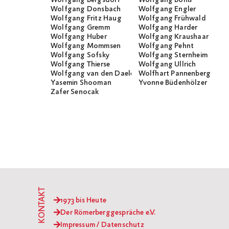
Wolfgang Bergsdorf
Wolfgang Bonß
Wolfgang Donsbach
Wolfgang Engler
Wolfgang Fritz Haug
Wolfgang Frühwald
Wolfgang Gremm
Wolfgang Harder
Wolfgang Huber
Wolfgang Kraushaar
Wolfgang Mommsen
Wolfgang Pehnt
Wolfgang Sofsky
Wolfgang Sternheim
Wolfgang Thierse
Wolfgang Ullrich
Wolfgang van den Daele
Wolfhart Pannenberg
Yasemin Shooman
Yvonne Büdenhölzer
Zafer Senocak
KONTAKT
1973 bis Heute
Der Römerberggespräche e.V.
Impressum / Datenschutz