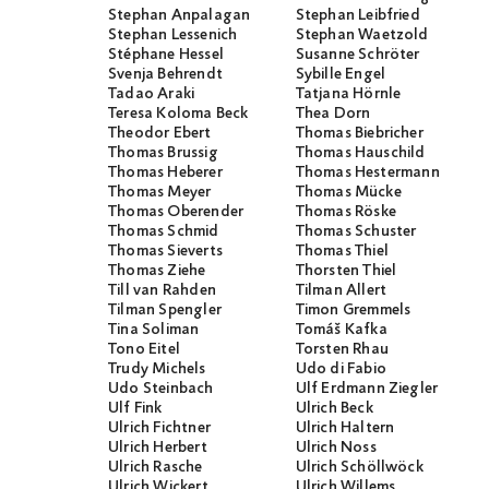
Stephan Anpalagan
Stephan Leibfried
Stephan Lessenich
Stephan Waetzold
Stéphane Hessel
Susanne Schröter
Svenja Behrendt
Sybille Engel
Tadao Araki
Tatjana Hörnle
Teresa Koloma Beck
Thea Dorn
Theodor Ebert
Thomas Biebricher
Thomas Brussig
Thomas Hauschild
Thomas Heberer
Thomas Hestermann
Thomas Meyer
Thomas Mücke
Thomas Oberender
Thomas Röske
Thomas Schmid
Thomas Schuster
Thomas Sieverts
Thomas Thiel
Thomas Ziehe
Thorsten Thiel
Till van Rahden
Tilman Allert
Tilman Spengler
Timon Gremmels
Tina Soliman
Tomáš Kafka
Tono Eitel
Torsten Rhau
Trudy Michels
Udo di Fabio
Udo Steinbach
Ulf Erdmann Ziegler
Ulf Fink
Ulrich Beck
Ulrich Fichtner
Ulrich Haltern
Ulrich Herbert
Ulrich Noss
Ulrich Rasche
Ulrich Schöllwöck
Ulrich Wickert
Ulrich Willems