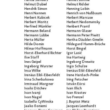
Helma Sanders
Helmut Böhme
Helmut Dubiel
Helmut Ridder
Hendrik Simon
Henning Lobin
Henri Nannen
Henrich von Nußbaum
Herbert Kubicek
Herbert Marcuse
Herbert Moritz
Herbert Nedomansky
Herfried Münkler
Heribert Prantl
Hermann Beland
Hermann Glaser
Hermann Lübbe
Hermann Peter Piwitt
Herta Müller
Hertha Däubler-Gmelin
Hilde Domin
Hildegard Hamm-Brücher
Hilmar Hoffmann
Horst Bingel
Horst-Eberhard Richter
Igor Lasić
Ilse Staff
Ina Hartwig
Ines Geipel
Ingeborg Drewitz
Ingeborg Wurster
Ingo Schulze
Insa Wilke
Irenäus Eibl-Eibesfeld
Irenäus Eibl-Eibesfeldt
Irene Hardach-Pinke
Irina Scherbakowa
Iring Fetscher
Irmtraud Morgner
István Eörsi
Ivailo Ditchev
Ivan Illich
Ivan Ivanji
Ivan Krastev
Ivan Nagel
Ivo Frenzel
Izabella CyWinska
J. Baptist Metz
Jaako Iloniemi
Jacques Leenhardt