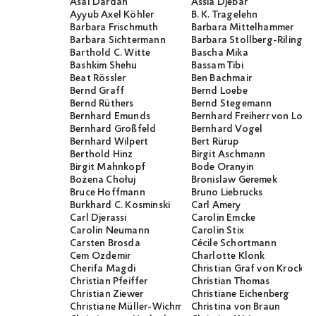
Asal Dardan
Assia Djebar
Ayyub Axel Köhler
B. K. Tragelehn
Barbara Frischmuth
Barbara Mittelhammer
Barbara Sichtermann
Barbara Stollberg-Rilinger
Barthold C. Witte
Bascha Mika
Bashkim Shehu
Bassam Tibi
Beat Rössler
Ben Bachmair
Bernd Graff
Bernd Loebe
Bernd Rüthers
Bernd Stegemann
Bernhard Emunds
Bernhard Freiherr von Loef
Bernhard Großfeld
Bernhard Vogel
Bernhard Wilpert
Bert Rürup
Berthold Hinz
Birgit Aschmann
Birgit Mahnkopf
Bode Oranyin
Bożena Chołuj
Bronislaw Geremek
Bruce Hoffmann
Bruno Liebrucks
Burkhard C. Kosminski
Carl Amery
Carl Djerassi
Carolin Emcke
Carolin Neumann
Carolin Stix
Carsten Brosda
Cécile Schortmann
Cem Özdemir
Charlotte Klonk
Cherifa Magdi
Christian Graf von Krocko
Christian Pfeiffer
Christian Thomas
Christian Ziewer
Christiane Eichenberg
Christiane Müller-Wichmann
Christina von Braun