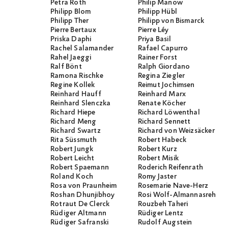
Petra Roth
Philip Manow
Philipp Blom
Philipp Hübl
Philipp Ther
Philipp von Bismarck
Pierre Bertaux
Pierre Léy
Priska Daphi
Priya Basil
Rachel Salamander
Rafael Capurro
Rahel Jaeggi
Rainer Forst
Ralf Bönt
Ralph Giordano
Ramona Rischke
Regina Ziegler
Regine Kollek
Reimut Jochimsen
Reinhard Hauff
Reinhard Marx
Reinhard Slenczka
Renate Köcher
Richard Hiepe
Richard Löwenthal
Richard Meng
Richard Sennett
Richard Swartz
Richard von Weizsäcker
Rita Süssmuth
Robert Habeck
Robert Jungk
Robert Kurz
Robert Leicht
Robert Misik
Robert Spaemann
Roderich Reifenrath
Roland Koch
Romy Jaster
Rosa von Praunheim
Rosemarie Nave-Herz
Roshan Dhunjibhoy
Rosi Wolf-Almannasreh
Rotraut De Clerck
Rouzbeh Taheri
Rüdiger Altmann
Rüdiger Lentz
Rüdiger Safranski
Rudolf Augstein