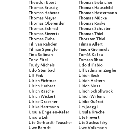
Theodor Ebert
Thomas Biebricher
Thomas Brussig
Thomas Hauschild
Thomas Heberer
Thomas Hestermann
Thomas Meyer
Thomas Mücke
Thomas Oberender
Thomas Röske
Thomas Schmid
Thomas Schuster
Thomas Sieverts
Thomas Thiel
Thomas Ziehe
Thorsten Thiel
Till van Rahden
Tilman Allert
Tilman Spengler
Timon Gremmels
Tina Soliman
Tomáš Kafka
Tono Eitel
Torsten Rhau
Trudy Michels
Udo di Fabio
Udo Steinbach
Ulf Erdmann Ziegler
Ulf Fink
Ulrich Beck
Ulrich Fichtner
Ulrich Haltern
Ulrich Herbert
Ulrich Noss
Ulrich Rasche
Ulrich Schöllwöck
Ulrich Wickert
Ulrich Willems
Ulrike Draesner
Ulrike Guérot
Ulrike Herrmann
Urs Jaeggi
Ursula Engelen-Kefer
Ursula Krechel
Ursula Lehr
Ute Frevert
Ute Gerhardt-Teuscher
Ute Sacksofsky
Uwe Berndt
Uwe Volkmann