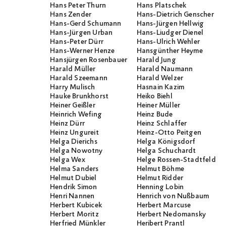
Hans Peter Thurn
Hans Platschek
Hans Zender
Hans-Dietrich Genscher
Hans-Gerd Schumann
Hans-Jürgen Hellwig
Hans-Jürgen Urban
Hans-Liudger Dienel
Hans-Peter Dürr
Hans-Ulrich Wehler
Hans-Werner Henze
Hansgünther Heyme
Hansjürgen Rosenbauer
Harald Jung
Harald Müller
Harald Naumann
Harald Szeemann
Harald Welzer
Harry Mulisch
Hasnain Kazim
Hauke Brunkhorst
Heiko Biehl
Heiner Geißler
Heiner Müller
Heinrich Wefing
Heinz Bude
Heinz Dürr
Heinz Schlaffer
Heinz Ungureit
Heinz-Otto Peitgen
Helga Dierichs
Helga Königsdorf
Helga Nowotny
Helga Schuchardt
Helga Wex
Helge Rossen-Stadtfeld
Helma Sanders
Helmut Böhme
Helmut Dubiel
Helmut Ridder
Hendrik Simon
Henning Lobin
Henri Nannen
Henrich von Nußbaum
Herbert Kubicek
Herbert Marcuse
Herbert Moritz
Herbert Nedomansky
Herfried Münkler
Heribert Prantl