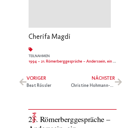
Cherifa Magdi
TEILNAHMEN
1994
– 21. Römerberggespräche – Anderssein, ein Menschenrecht. Über die Vereinbarkeit universaler Normen mit kultureller und ethnischer Vielfalt
VORIGER
NÄCHSTER
Beat Rössler
Christine Hohmann-Dennhardt
1994
21. Römerberggespräche –