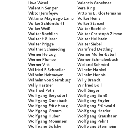
Uwe Wesel
Valentin Groebner
Valentin Senger
Vera King
Viktor Jerofejew
Vittorio E. Klostermann
Vittorio Magnago Lampugnani
Volker Heins
Volker Schlöndorff
Volker Stanzel
Volker Weiß
Walter Boehlich
Walter Boehlich
Walter Christoph Zimmerli
Walter Höllerer
Walter Hollstein
Walter Prigge
Walter Siebel
Walther Schmieding
Warnfried Dettling
Werner Herzog
Werner Müller-Esterl
Werner Plumpe
Werner Schmalenbach
Werner Vitt
Wieland Schmied
Wilfried F. Schoeller
Wilhelm Hankel
Wilhelm Heitmeyer
Wilhelm Hennis
Wilhelm von Sternburg
Willy Brandt
Willy Hartner
Winfried Böll
Winfried Petri
Wolf Singer
Wolfgang Bergsdorf
Wolfgang Bonß
Wolfgang Donsbach
Wolfgang Engler
Wolfgang Fritz Haug
Wolfgang Frühwald
Wolfgang Gremm
Wolfgang Harder
Wolfgang Huber
Wolfgang Kraushaar
Wolfgang Mommsen
Wolfgang Pehnt
Wolfgang Sofsky
Wolfgang Sternheim