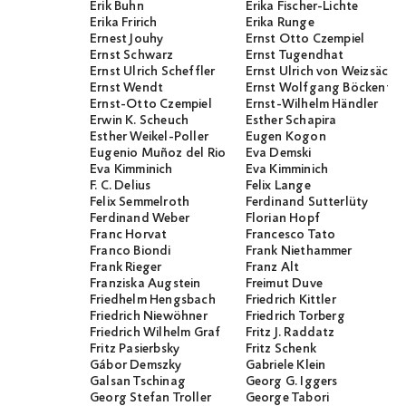
Erik Buhn
Erika Fischer-Lichte
Erika Fririch
Erika Runge
Ernest Jouhy
Ernst Otto Czempiel
Ernst Schwarz
Ernst Tugendhat
Ernst Ulrich Scheffler
Ernst Ulrich von Weizsäcker
Ernst Wendt
Ernst Wolfgang Böckenför
Ernst-Otto Czempiel
Ernst-Wilhelm Händler
Erwin K. Scheuch
Esther Schapira
Esther Weikel-Poller
Eugen Kogon
Eugenio Muñoz del Rio
Eva Demski
Eva Kimminich
Eva Kimminich
F. C. Delius
Felix Lange
Felix Semmelroth
Ferdinand Sutterlüty
Ferdinand Weber
Florian Hopf
Franc Horvat
Francesco Tato
Franco Biondi
Frank Niethammer
Frank Rieger
Franz Alt
Franziska Augstein
Freimut Duve
Friedhelm Hengsbach
Friedrich Kittler
Friedrich Niewöhner
Friedrich Torberg
Friedrich Wilhelm Graf
Fritz J. Raddatz
Fritz Pasierbsky
Fritz Schenk
Gábor Demszky
Gabriele Klein
Galsan Tschinag
Georg G. Iggers
Georg Stefan Troller
George Tabori