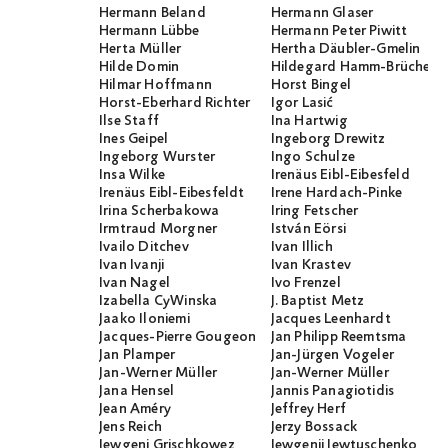
Hermann Beland
Hermann Glaser
Hermann Lübbe
Hermann Peter Piwitt
Herta Müller
Hertha Däubler-Gmelin
Hilde Domin
Hildegard Hamm-Brücher
Hilmar Hoffmann
Horst Bingel
Horst-Eberhard Richter
Igor Lasić
Ilse Staff
Ina Hartwig
Ines Geipel
Ingeborg Drewitz
Ingeborg Wurster
Ingo Schulze
Insa Wilke
Irenäus Eibl-Eibesfeld
Irenäus Eibl-Eibesfeldt
Irene Hardach-Pinke
Irina Scherbakowa
Iring Fetscher
Irmtraud Morgner
István Eörsi
Ivailo Ditchev
Ivan Illich
Ivan Ivanji
Ivan Krastev
Ivan Nagel
Ivo Frenzel
Izabella CyWinska
J. Baptist Metz
Jaako Iloniemi
Jacques Leenhardt
Jacques-Pierre Gougeon
Jan Philipp Reemtsma
Jan Plamper
Jan-Jürgen Vogeler
Jan-Werner Müller
Jan-Werner Müller
Jana Hensel
Jannis Panagiotidis
Jean Améry
Jeffrey Herf
Jens Reich
Jerzy Bossack
Jewgeni Grischkowez
Jewgenij Jewtuschenko