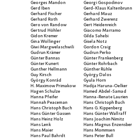
Georges Mandon
Georgi Gospodinov
Gerd Iben
Gerd-Klaus Kaltenbrunner
Gerhard Fischer
Gerhard Mauz
Gerhard Roth
Gerhard Zwerenz
Gero von Randow
Gert Heidenreich
Gertrud Höhler
Giacomo Marramo
Gidon Kremer
Gilda Sahebi
Gina Wollinger
Gisela Notz
Giwi Margwelaschwili
Gordon Craig
Gudrun Krämer
Gudrun Perko
Günter Bannas
Günter Frankenberg
Günter Kunert
Günter Rohrbach
Gunther Hellmann
Günther Rühle
Guy Kirsch
György Dalos
György Konrád
Gyula Horn
H. Maximow Primakow
Hadija Haruna-Oelker
Hagen Schulze
Hamed Abdel-Samad
Hanna Pfeifer
Hanna-Renate Laurien
Hannah Peaceman
Hans Christoph Buch
Hans Christoph Buch
Hans G. Kippenberg
Hans Günter Gassen
Hans Günter Wallraff
Hans Heinz Holz
Hans Joachim Nimitz
Hans Lenk
Hans Magnus Enzensberge
Hans Maier
Hans Mommsen
Hans Paul Bahrdt
Hans Peter Bull