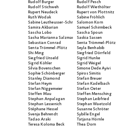
Rudolf Burger
Rudolf Pesch
Rudolf Stichweh
Rudolf Wiethölter
Rupert Neudeck
Rupert von Plottnitz
Ruth Wodak
Sabine Fröhlich
Sabine Leutheusser-Schnarrenberger
Salomon Korn
Samira Akbarian
Samuel Schirmbeck
Sascha Lobo
Sascha Spoun
Sasha Marianna Salzmann
Saskia Sassen
Sebastian Conrad
Senta Trömmel-Plötz
Senta Trömmel-Plötz
Seyla Benhabib
Shi Ming
Siegfried Dörrfeld
Siegfried Unseld
Sigrid Hunke
Sigrid Köhler
Sigrid Weigel
Silvia Bovenschen
Simone Dede Ayivi
Sophie Schönberger
Spiros Simitis
Stanley Diamond
Stefan Breuer
Stefan Heym
Stefan Kadelbach
Stefan Niggemeier
Stefan Oeter
Steffen Mau
Steffen Mensching
Stephan Anpalagan
Stephan Leibfried
Stephan Lessenich
Stephan Waetzold
Stéphane Hessel
Susanne Schröter
Svenja Behrendt
Sybille Engel
Tadao Araki
Tatjana Hörnle
Teresa Koloma Beck
Thea Dorn