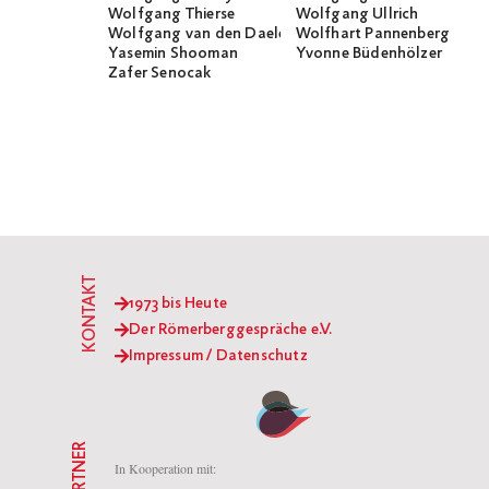
Wolfgang Thierse
Wolfgang Ullrich
Wolfgang van den Daele
Wolfhart Pannenberg
Yasemin Shooman
Yvonne Büdenhölzer
Zafer Senocak
KONTAKT
1973 bis Heute
Der Römerberggespräche e.V.
Impressum / Datenschutz
PARTNER
In Kooperation mit: