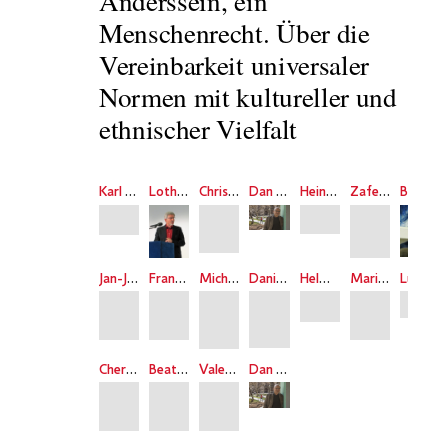
Anderssein, ein
Menschenrecht. Über die
Vereinbarkeit universaler
Normen mit kultureller und
ethnischer Vielfalt
Karl Otto Apel
Lothar Brock
Christine Hohmann-Dennhardt
Dan Diner
Heiner Geißler
Zafer Senocak
Bassam Tibi
Jan-Jürgen Vogeler
Franco Biondi
Micha Brumlik
Daniel Cohn-Bendit
Helmut Dubiel
Marianne Gruber
Luc Jochimsen
Cherifa Magdi
Beat Rössler
Valentin Senger
Dan Diner