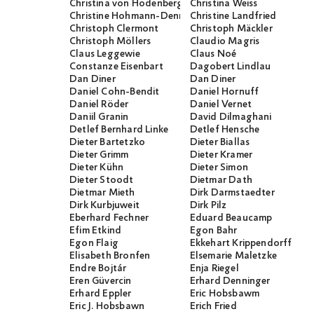
Christina von Hodenberg
Christina Weiss
Christine Hohmann-Dennhardt
Christine Landfried
Christoph Clermont
Christoph Mäckler
Christoph Möllers
Claudio Magris
Claus Leggewie
Claus Noé
Constanze Eisenbart
Dagobert Lindlau
Dan Diner
Dan Diner
Daniel Cohn-Bendit
Daniel Hornuff
Daniel Röder
Daniel Vernet
Daniil Granin
David Dilmaghani
Detlef Bernhard Linke
Detlef Hensche
Dieter Bartetzko
Dieter Biallas
Dieter Grimm
Dieter Kramer
Dieter Kühn
Dieter Simon
Dieter Stoodt
Dietmar Dath
Dietmar Mieth
Dirk Darmstaedter
Dirk Kurbjuweit
Dirk Pilz
Eberhard Fechner
Eduard Beaucamp
Efim Etkind
Egon Bahr
Egon Flaig
Ekkehart Krippendorff
Elisabeth Bronfen
Elsemarie Maletzke
Endre Bojtár
Enja Riegel
Eren Güvercin
Erhard Denninger
Erhard Eppler
Eric Hobsbawm
Eric J. Hobsbawn
Erich Fried