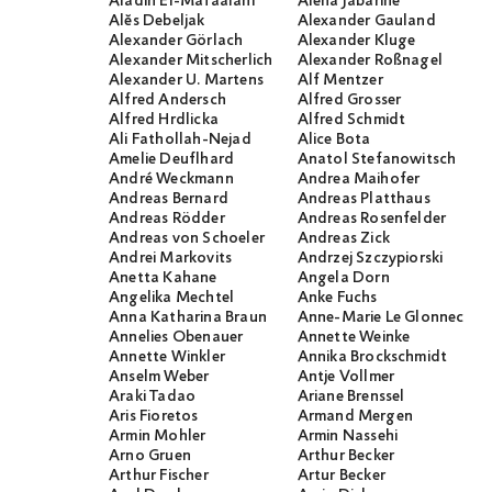
Aladin El-Mafaalani
Alena Jabarine
Alĕs Debeljak
Alexander Gauland
Alexander Görlach
Alexander Kluge
Alexander Mitscherlich
Alexander Roßnagel
Alexander U. Martens
Alf Mentzer
Alfred Andersch
Alfred Grosser
Alfred Hrdlicka
Alfred Schmidt
Ali Fathollah-Nejad
Alice Bota
Amelie Deuflhard
Anatol Stefanowitsch
André Weckmann
Andrea Maihofer
Andreas Bernard
Andreas Platthaus
Andreas Rödder
Andreas Rosenfelder
Andreas von Schoeler
Andreas Zick
Andrei Markovits
Andrzej Szczypiorski
Anetta Kahane
Angela Dorn
Angelika Mechtel
Anke Fuchs
Anna Katharina Braun
Anne-Marie Le Glonnec
Annelies Obenauer
Annette Weinke
Annette Winkler
Annika Brockschmidt
Anselm Weber
Antje Vollmer
Araki Tadao
Ariane Brenssel
Aris Fioretos
Armand Mergen
Armin Mohler
Armin Nassehi
Arno Gruen
Arthur Becker
Arthur Fischer
Artur Becker