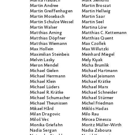
Marita Haibach
Mark Siemons
Martin Andree
Martin Broszat
Martin Greiffenhagen
Martin Hellwig
Martin Mosebach
Martin Saar
Martin Schulze Wessel
Martin Seel
Martin Walser
Martina Löw
Matthias Arning
Matthias C. Kettemann
Matthias Döpfner
Matthias Quent
Matthias Wiemann
Max Czollek
Max Hollein
Max Willutzki
Maximilian Steinbeis
Meinhard Miegel
Melvin Lasky
Mely Kiyak
Meron Mendel
Micha Brumlik
Michael Gielen
Michael Hartmann
Michael Herrmann
Michael Jeismann
Michael Klein
Michael Krätke
Michael Lüders
Michael Marx
Michael R. Krätke
Michael Schneider
Michael Schumacher
Michael Stürmer
Michael Theunissen
Michel Friedman
Mikael Hård
Miklós Hadas
Milan Dragovic
Milo Rau
Miloš Vec
Mircea Dinescu
Monika Griefahn
Moritz Müller-Wirth
Nadia Sergan
Nadia Zaboura