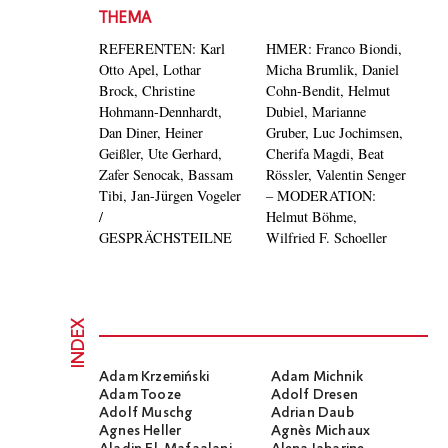
THEMA
REFERENTEN: Karl
HMER: Franco Biondi,
Otto Apel, Lothar
Micha Brumlik, Daniel
Brock, Christine
Cohn-Bendit, Helmut
Hohmann-Dennhardt,
Dubiel, Marianne
Dan Diner, Heiner
Gruber, Luc Jochimsen,
Geißler, Ute Gerhard,
Cherifa Magdi, Beat
Zafer Senocak, Bassam
Rössler, Valentin Senger
Tibi, Jan-Jürgen Vogeler
– MODERATION:
/
Helmut Böhme,
GESPRÄCHSTEILNE
Wilfried F. Schoeller
INDEX
Adam Krzemiński
Adam Michnik
Adam Tooze
Adolf Dresen
Adolf Muschg
Adrian Daub
Agnes Heller
Agnès Michaux