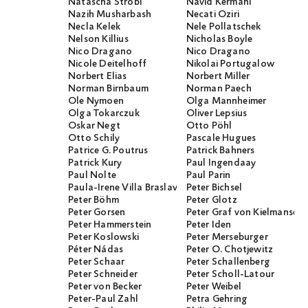
Natascha Strobl
Navid Kermani
Nazih Musharbash
Necati Öziri
Necla Kelek
Nele Pollatschek
Nelson Killius
Nicholas Boyle
Nico Dragano
Nico Dragano
Nicole Deitelhoff
Nikolai Portugalow
Norbert Elias
Norbert Miller
Norman Birnbaum
Norman Paech
Ole Nymoen
Olga Mannheimer
Olga Tokarczuk
Oliver Lepsius
Oskar Negt
Otto Pöhl
Otto Schily
Pascale Hugues
Patrice G. Poutrus
Patrick Bahners
Patrick Kury
Paul Ingendaay
Paul Nolte
Paul Parin
Paula-Irene Villa Braslavsky
Peter Bichsel
Peter Böhm
Peter Glotz
Peter Gorsen
Peter Graf von Kielmanseg
Peter Hammerstein
Peter Iden
Peter Koslowski
Peter Merseburger
Péter Nádas
Peter O. Chotjewitz
Peter Schaar
Peter Schallenberg
Peter Schneider
Peter Scholl-Latour
Peter von Becker
Peter Weibel
Peter-Paul Zahl
Petra Gehring