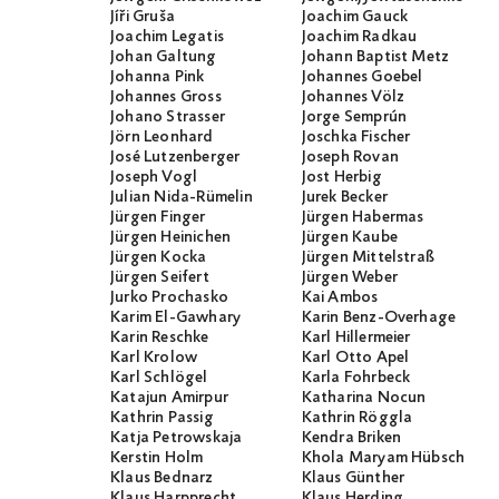
Jíři Gruša
Joachim Gauck
Joachim Legatis
Joachim Radkau
Johan Galtung
Johann Baptist Metz
Johanna Pink
Johannes Goebel
Johannes Gross
Johannes Völz
Johano Strasser
Jorge Semprún
Jörn Leonhard
Joschka Fischer
José Lutzenberger
Joseph Rovan
Joseph Vogl
Jost Herbig
Julian Nida-Rümelin
Jurek Becker
Jürgen Finger
Jürgen Habermas
Jürgen Heinichen
Jürgen Kaube
Jürgen Kocka
Jürgen Mittelstraß
Jürgen Seifert
Jürgen Weber
Jurko Prochasko
Kai Ambos
Karim El-Gawhary
Karin Benz-Overhage
Karin Reschke
Karl Hillermeier
Karl Krolow
Karl Otto Apel
Karl Schlögel
Karla Fohrbeck
Katajun Amirpur
Katharina Nocun
Kathrin Passig
Kathrin Röggla
Katja Petrowskaja
Kendra Briken
Kerstin Holm
Khola Maryam Hübsch
Klaus Bednarz
Klaus Günther
Klaus Harpprecht
Klaus Herding