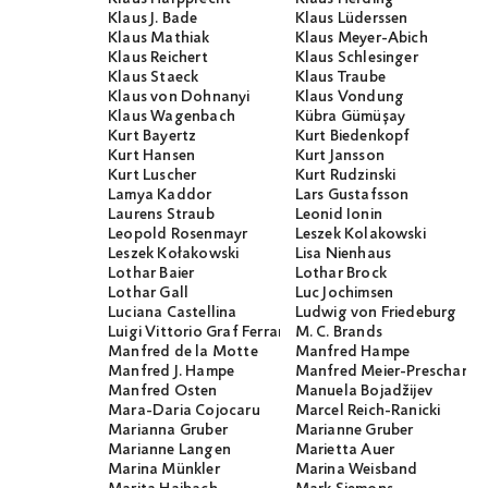
Klaus J. Bade
Klaus Lüderssen
Klaus Mathiak
Klaus Meyer-Abich
Klaus Reichert
Klaus Schlesinger
Klaus Staeck
Klaus Traube
Klaus von Dohnanyi
Klaus Vondung
Klaus Wagenbach
Kübra Gümüşay
Kurt Bayertz
Kurt Biedenkopf
Kurt Hansen
Kurt Jansson
Kurt Luscher
Kurt Rudzinski
Lamya Kaddor
Lars Gustafsson
Laurens Straub
Leonid Ionin
Leopold Rosenmayr
Leszek Kolakowski
Leszek Kołakowski
Lisa Nienhaus
Lothar Baier
Lothar Brock
Lothar Gall
Luc Jochimsen
Luciana Castellina
Ludwig von Friedeburg
Luigi Vittorio Graf Ferraris
M. C. Brands
Manfred de la Motte
Manfred Hampe
Manfred J. Hampe
Manfred Meier-Preschany
Manfred Osten
Manuela Bojadžijev
Mara-Daria Cojocaru
Marcel Reich-Ranicki
Marianna Gruber
Marianne Gruber
Marianne Langen
Marietta Auer
Marina Münkler
Marina Weisband