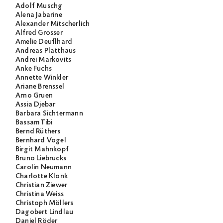
Adolf Muschg
Alena Jabarine
Alexander Mitscherlich
Alfred Grosser
Amelie Deuflhard
Andreas Platthaus
Andrei Markovits
Anke Fuchs
Annette Winkler
Ariane Brenssel
Arno Gruen
Assia Djebar
Barbara Sichtermann
Bassam Tibi
Bernd Rüthers
Bernhard Vogel
Birgit Mahnkopf
Bruno Liebrucks
Carolin Neumann
Charlotte Klonk
Christian Ziewer
Christina Weiss
Christoph Möllers
Dagobert Lindlau
Daniel Röder