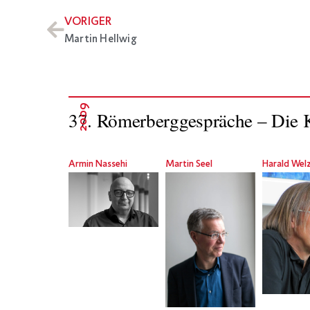
VORIGER
Martin Hellwig
2009
37. Römerberggespräche – Die K
Armin Nassehi
Martin Seel
Harald Wel