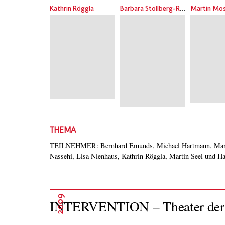
Kathrin Röggla
Barbara Stollberg-Rilinger
Martin Mo
THEMA
TEILNEHMER: Bernhard Emunds, Michael Hartmann, Mart
Nassehi, Lisa Nienhaus, Kathrin Röggla, Martin Seel und Ha
2009
INTERVENTION – Theater der Pol