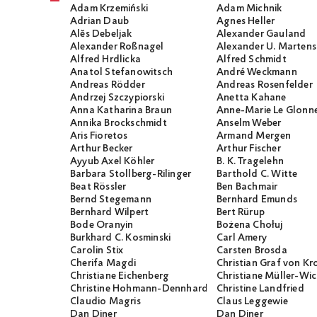
Adam Krzemiński
Adam Michnik
Adrian Daub
Agnes Heller
Alĕs Debeljak
Alexander Gauland
Alexander Roßnagel
Alexander U. Martens
Alfred Hrdlicka
Alfred Schmidt
Anatol Stefanowitsch
André Weckmann
Andreas Rödder
Andreas Rosenfelder
Andrzej Szczypiorski
Anetta Kahane
Anna Katharina Braun
Anne-Marie Le Glonn
Annika Brockschmidt
Anselm Weber
Aris Fioretos
Armand Mergen
Arthur Becker
Arthur Fischer
Ayyub Axel Köhler
B. K. Tragelehn
Barbara Stollberg-Rilinger
Barthold C. Witte
Beat Rössler
Ben Bachmair
Bernd Stegemann
Bernhard Emunds
Bernhard Wilpert
Bert Rürup
Bode Oranyin
Bożena Chołuj
Burkhard C. Kosminski
Carl Amery
Carolin Stix
Carsten Brosda
Cherifa Magdi
Christian Graf von K
Christiane Eichenberg
Christiane Müller-W
Christine Hohmann-Dennhardt
Christine Landfried
Claudio Magris
Claus Leggewie
Dan Diner
Dan Diner