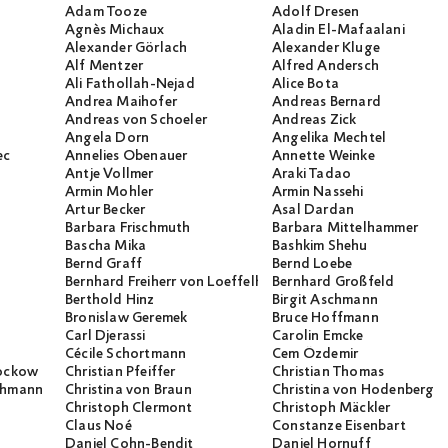
Adam Tooze
Adolf Dresen
Agnès Michaux
Aladin El-Mafaalani
Alexander Görlach
Alexander Kluge
Alf Mentzer
Alfred Andersch
Ali Fathollah-Nejad
Alice Bota
Andrea Maihofer
Andreas Bernard
Andreas von Schoeler
Andreas Zick
Angela Dorn
Angelika Mechtel
ec
Annelies Obenauer
Annette Weinke
Antje Vollmer
Araki Tadao
Armin Mohler
Armin Nassehi
Artur Becker
Asal Dardan
Barbara Frischmuth
Barbara Mittelhammer
Bascha Mika
Bashkim Shehu
Bernd Graff
Bernd Loebe
Bernhard Freiherr von Loeffelholz
Bernhard Großfeld
Berthold Hinz
Birgit Aschmann
Bronislaw Geremek
Bruce Hoffmann
Carl Djerassi
Carolin Emcke
Cécile Schortmann
Cem Özdemir
rockow
Christian Pfeiffer
Christian Thomas
ichmann
Christina von Braun
Christina von Hodenberg
Christoph Clermont
Christoph Mäckler
Claus Noé
Constanze Eisenbart
Daniel Cohn-Bendit
Daniel Hornuff