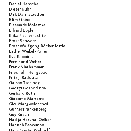
Detlef Hensche
Dieter Kühn
Dirk Darmstaedter
Efim Etkind
Elsemarie Maletzke
Erhard Eppler
Erika Fischer-Lichte
Ernst Schwarz
Ernst Wolfgang Böckenförde
Esther Weikel-Poller
Eva Kimminich
Ferdinand Weber
Frank Niethammer
Friedhelm Hengsbach
Fritz J. Raddatz
Galsan Tschinag
Georgi Gospodinov
Gerhard Roth
Giacomo Marramo
Giwi Margwelaschwili
Günter Frankenberg
Guy Kirsch
Hadija Haruna-Oelker
Hannah Peaceman
Hans Günter Wallraff