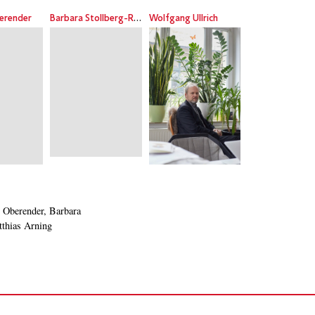
erender
Barbara Stollberg-Rilinger
Wolfgang Ullrich
berender, Barbara
thias Arning