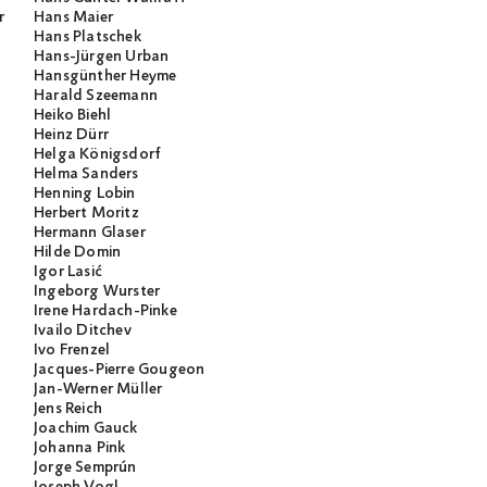
r
Hans Maier
Hans Platschek
Hans-Jürgen Urban
Hansgünther Heyme
Harald Szeemann
Heiko Biehl
Heinz Dürr
Helga Königsdorf
Helma Sanders
Henning Lobin
Herbert Moritz
Hermann Glaser
Hilde Domin
Igor Lasić
Ingeborg Wurster
Irene Hardach-Pinke
Ivailo Ditchev
Ivo Frenzel
Jacques-Pierre Gougeon
Jan-Werner Müller
Jens Reich
Joachim Gauck
Johanna Pink
Jorge Semprún
Joseph Vogl