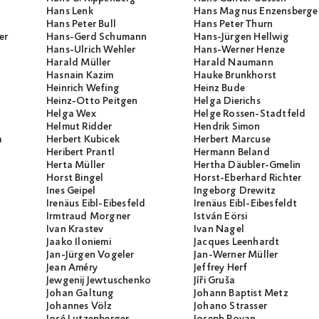
Hans Lenk
Hans Magnus Enzensberge
Hans Peter Bull
Hans Peter Thurn
er
Hans-Gerd Schumann
Hans-Jürgen Hellwig
Hans-Ulrich Wehler
Hans-Werner Henze
Harald Müller
Harald Naumann
Hasnain Kazim
Hauke Brunkhorst
Heinrich Wefing
Heinz Bude
Heinz-Otto Peitgen
Helga Dierichs
Helga Wex
Helge Rossen-Stadtfeld
Helmut Ridder
Hendrik Simon
m
Herbert Kubicek
Herbert Marcuse
Heribert Prantl
Hermann Beland
Herta Müller
Hertha Däubler-Gmelin
Horst Bingel
Horst-Eberhard Richter
Ines Geipel
Ingeborg Drewitz
Irenäus Eibl-Eibesfeld
Irenäus Eibl-Eibesfeldt
Irmtraud Morgner
István Eörsi
Ivan Krastev
Ivan Nagel
Jaako Iloniemi
Jacques Leenhardt
Jan-Jürgen Vogeler
Jan-Werner Müller
Jean Améry
Jeffrey Herf
Jewgenij Jewtuschenko
Jíři Gruša
Johan Galtung
Johann Baptist Metz
Johannes Völz
Johano Strasser
José Lutzenberger
Joseph Rovan