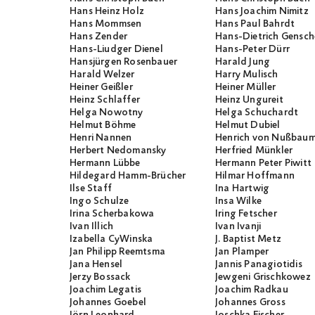
Hans Heinz Holz
Hans Joachim Nimitz
Hans Mommsen
Hans Paul Bahrdt
Hans Zender
Hans-Dietrich Gensch
Hans-Liudger Dienel
Hans-Peter Dürr
Hansjürgen Rosenbauer
Harald Jung
Harald Welzer
Harry Mulisch
Heiner Geißler
Heiner Müller
Heinz Schlaffer
Heinz Ungureit
Helga Nowotny
Helga Schuchardt
Helmut Böhme
Helmut Dubiel
Henri Nannen
Henrich von Nußbau
Herbert Nedomansky
Herfried Münkler
Hermann Lübbe
Hermann Peter Piwitt
Hildegard Hamm-Brücher
Hilmar Hoffmann
Ilse Staff
Ina Hartwig
Ingo Schulze
Insa Wilke
Irina Scherbakowa
Iring Fetscher
Ivan Illich
Ivan Ivanji
Izabella CyWinska
J. Baptist Metz
Jan Philipp Reemtsma
Jan Plamper
Jana Hensel
Jannis Panagiotidis
Jerzy Bossack
Jewgeni Grischkowez
Joachim Legatis
Joachim Radkau
Johannes Goebel
Johannes Gross
Jörn Leonhard
Joschka Fischer