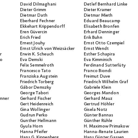
David Dilmaghani
Detlef Bernhard Linke
Dieter Grimm
Dieter Kramer
Dietmar Dath
Dietmar Mieth
Eberhard Fechner
Eduard Beaucamp
Ekkehart Krippendorff
Elisabeth Bronfen
Eren Güvercin
Erhard Denninger
Erich Fried
Erik Buhn
Ernest Jouhy
Ernst Otto Czempiel
Ernst Ulrich von Weizsäcker
Ernst Wendt
r
Erwin K. Scheuch
Esther Schapira
io
Eva Demski
Eva Kimminich
Felix Semmelroth
Ferdinand Sutterlüty
Francesco Tato
Franco Biondi
Franziska Augstein
Freimut Duve
Friedrich Torberg
Friedrich Wilhelm Graf
Gábor Demszky
Gabriele Klein
George Tabori
Georges Mandon
unner
Gerhard Fischer
Gerhard Mauz
Gert Heidenreich
Gertrud Höhler
Gina Wollinger
Gisela Notz
Gudrun Perko
Günter Bannas
Gunther Hellmann
Günther Rühle
Gyula Horn
H. Maximow Primakow
Hanna Pfeifer
Hanna-Renate Laurien
Hans G. Kippenberg
Hans Günter Gassen