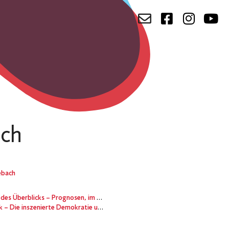
ch
ebach
icks – Prognosen, im Sturm der Ereignisse
nszenierte Demokratie und ihre Rituale