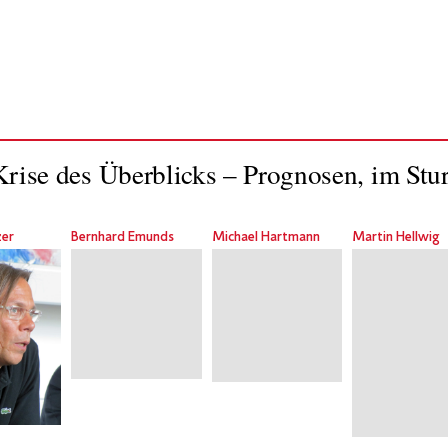
rise des Überblicks – Prognosen, im Stu
zer
Bernhard Emunds
Michael Hartmann
Martin Hellwig