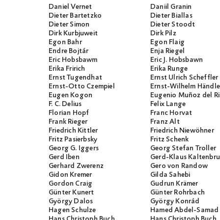
Daniel Vernet
Daniil Granin
Dieter Bartetzko
Dieter Biallas
Dieter Simon
Dieter Stoodt
Dirk Kurbjuweit
Dirk Pilz
Egon Bahr
Egon Flaig
Endre Bojtár
Enja Riegel
Eric Hobsbawm
Eric J. Hobsbawn
Erika Fririch
Erika Runge
Ernst Tugendhat
Ernst Ulrich Scheffler
Ernst-Otto Czempiel
Ernst-Wilhelm Händle
Eugen Kogon
Eugenio Muñoz del R
F. C. Delius
Felix Lange
Florian Hopf
Franc Horvat
Frank Rieger
Franz Alt
Friedrich Kittler
Friedrich Niewöhner
Fritz Pasierbsky
Fritz Schenk
Georg G. Iggers
Georg Stefan Troller
Gerd Iben
Gerd-Klaus Kaltenbr
Gerhard Zwerenz
Gero von Randow
Gidon Kremer
Gilda Sahebi
Gordon Craig
Gudrun Krämer
Günter Kunert
Günter Rohrbach
György Dalos
György Konrád
Hagen Schulze
Hamed Abdel-Samad
Hans Christoph Buch
Hans Christoph Buch