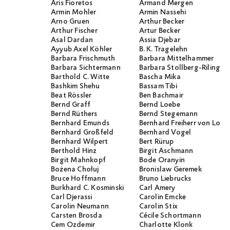
Aris Fioretos
Armand Mergen
Armin Mohler
Armin Nassehi
Arno Gruen
Arthur Becker
Arthur Fischer
Artur Becker
Asal Dardan
Assia Djebar
Ayyub Axel Köhler
B. K. Tragelehn
Barbara Frischmuth
Barbara Mittelhammer
Barbara Sichtermann
Barbara Stollberg-Rilinger
Barthold C. Witte
Bascha Mika
Bashkim Shehu
Bassam Tibi
Beat Rössler
Ben Bachmair
Bernd Graff
Bernd Loebe
Bernd Rüthers
Bernd Stegemann
Bernhard Emunds
Bernhard Freiherr von Loef
Bernhard Großfeld
Bernhard Vogel
Bernhard Wilpert
Bert Rürup
Berthold Hinz
Birgit Aschmann
Birgit Mahnkopf
Bode Oranyin
Bożena Chołuj
Bronislaw Geremek
Bruce Hoffmann
Bruno Liebrucks
Burkhard C. Kosminski
Carl Amery
Carl Djerassi
Carolin Emcke
Carolin Neumann
Carolin Stix
Carsten Brosda
Cécile Schortmann
Cem Özdemir
Charlotte Klonk