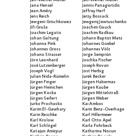
Jan-Werner Müller
Jan-Werner Müller
Jana Hensel
Jannis Panagiotidis
Jean Améry
Jeffrey Herf
Jens Reich
Jerzy Bossack
Jewgeni Grischkowez
Jewgenij Jewtuschenko
Jíři Gruša
Joachim Gauck
Joachim Legatis
Joachim Radkau
Johan Galtung
Johann Baptist Metz
Johanna Pink
Johannes Goebel
Johannes Gross
Johannes Völz
Johano Strasser
Jorge Semprún
Jörn Leonhard
Joschka Fischer
José Lutzenberger
Joseph Rovan
Joseph Vogl
Jost Herbig
Julian Nida-Rümelin
Jurek Becker
Jürgen Finger
Jürgen Habermas
Jürgen Heinichen
Jürgen Kaube
Jürgen Kocka
Jürgen Mittelstraß
Jürgen Seifert
Jürgen Weber
Jurko Prochasko
Kai Ambos
Karim El-Gawhary
Karin Benz-Overhage
Karin Reschke
Karl Hillermeier
Karl Krolow
Karl Otto Apel
Karl Schlögel
Karla Fohrbeck
Katajun Amirpur
Katharina Nocun