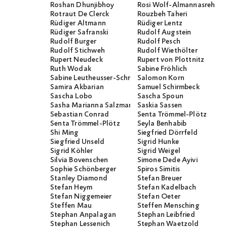
Roshan Dhunjibhoy
Rosi Wolf-Almannasreh
Rotraut De Clerck
Rouzbeh Taheri
Rüdiger Altmann
Rüdiger Lentz
Rüdiger Safranski
Rudolf Augstein
Rudolf Burger
Rudolf Pesch
Rudolf Stichweh
Rudolf Wiethölter
Rupert Neudeck
Rupert von Plottnitz
Ruth Wodak
Sabine Fröhlich
Sabine Leutheusser-Schnarrenberger
Salomon Korn
Samira Akbarian
Samuel Schirmbeck
Sascha Lobo
Sascha Spoun
Sasha Marianna Salzmann
Saskia Sassen
Sebastian Conrad
Senta Trömmel-Plötz
Senta Trömmel-Plötz
Seyla Benhabib
Shi Ming
Siegfried Dörrfeld
Siegfried Unseld
Sigrid Hunke
Sigrid Köhler
Sigrid Weigel
Silvia Bovenschen
Simone Dede Ayivi
Sophie Schönberger
Spiros Simitis
Stanley Diamond
Stefan Breuer
Stefan Heym
Stefan Kadelbach
Stefan Niggemeier
Stefan Oeter
Steffen Mau
Steffen Mensching
Stephan Anpalagan
Stephan Leibfried
Stephan Lessenich
Stephan Waetzold