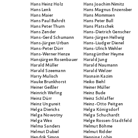
Hans Heinz Holz
Hans Joachim Nimitz
Hans Lenk
Hans Magnus Enzensberge
Hans Maier
Hans Mommsen
Hans Paul Bahrdt
Hans Peter Bull
Hans Peter Thurn
Hans Platschek
Hans Zender
Hans-Dietrich Genscher
Hans-Gerd Schumann
Hans-Jürgen Hellwig
Hans-Jürgen Urban
Hans-Liudger Dienel
Hans-Peter Dürr
Hans-Ulrich Wehler
Hans-Werner Henze
Hansgünther Heyme
Hansjürgen Rosenbauer
Harald Jung
Harald Müller
Harald Naumann
Harald Szeemann
Harald Welzer
Harry Mulisch
Hasnain Kazim
Hauke Brunkhorst
Heiko Biehl
Heiner Geißler
Heiner Müller
Heinrich Wefing
Heinz Bude
Heinz Dürr
Heinz Schlaffer
Heinz Ungureit
Heinz-Otto Peitgen
Helga Dierichs
Helga Königsdorf
Helga Nowotny
Helga Schuchardt
Helga Wex
Helge Rossen-Stadtfeld
Helma Sanders
Helmut Böhme
Helmut Dubiel
Helmut Ridder
Hendrik Simon
Henning Lobin