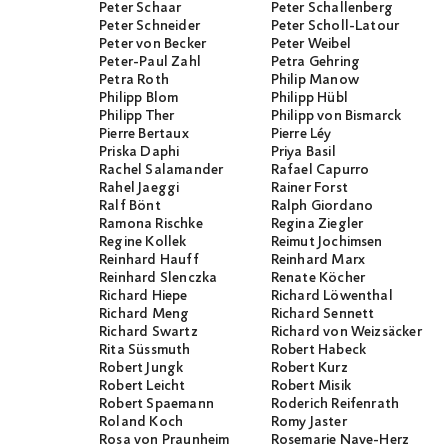
Peter Schaar
Peter Schallenberg
Peter Schneider
Peter Scholl-Latour
Peter von Becker
Peter Weibel
Peter-Paul Zahl
Petra Gehring
Petra Roth
Philip Manow
Philipp Blom
Philipp Hübl
Philipp Ther
Philipp von Bismarck
Pierre Bertaux
Pierre Léy
Priska Daphi
Priya Basil
Rachel Salamander
Rafael Capurro
Rahel Jaeggi
Rainer Forst
Ralf Bönt
Ralph Giordano
Ramona Rischke
Regina Ziegler
Regine Kollek
Reimut Jochimsen
Reinhard Hauff
Reinhard Marx
Reinhard Slenczka
Renate Köcher
Richard Hiepe
Richard Löwenthal
Richard Meng
Richard Sennett
Richard Swartz
Richard von Weizsäcker
Rita Süssmuth
Robert Habeck
Robert Jungk
Robert Kurz
Robert Leicht
Robert Misik
Robert Spaemann
Roderich Reifenrath
Roland Koch
Romy Jaster
Rosa von Praunheim
Rosemarie Nave-Herz