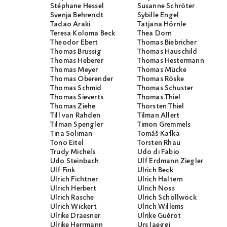
Stéphane Hessel
Susanne Schröter
Svenja Behrendt
Sybille Engel
Tadao Araki
Tatjana Hörnle
Teresa Koloma Beck
Thea Dorn
Theodor Ebert
Thomas Biebricher
Thomas Brussig
Thomas Hauschild
Thomas Heberer
Thomas Hestermann
Thomas Meyer
Thomas Mücke
Thomas Oberender
Thomas Röske
Thomas Schmid
Thomas Schuster
Thomas Sieverts
Thomas Thiel
Thomas Ziehe
Thorsten Thiel
Till van Rahden
Tilman Allert
Tilman Spengler
Timon Gremmels
Tina Soliman
Tomáš Kafka
Tono Eitel
Torsten Rhau
Trudy Michels
Udo di Fabio
Udo Steinbach
Ulf Erdmann Ziegler
Ulf Fink
Ulrich Beck
Ulrich Fichtner
Ulrich Haltern
Ulrich Herbert
Ulrich Noss
Ulrich Rasche
Ulrich Schöllwöck
Ulrich Wickert
Ulrich Willems
Ulrike Draesner
Ulrike Guérot
Ulrike Herrmann
Urs Jaeggi