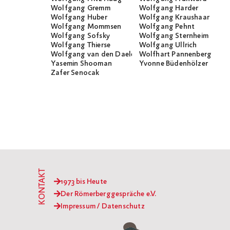
Wolfgang Gremm
Wolfgang Harder
Wolfgang Huber
Wolfgang Kraushaar
Wolfgang Mommsen
Wolfgang Pehnt
Wolfgang Sofsky
Wolfgang Sternheim
Wolfgang Thierse
Wolfgang Ullrich
Wolfgang van den Daele
Wolfhart Pannenberg
Yasemin Shooman
Yvonne Büdenhölzer
Zafer Senocak
KONTAKT
1973 bis Heute
Der Römerberggespräche e.V.
Impressum / Datenschutz