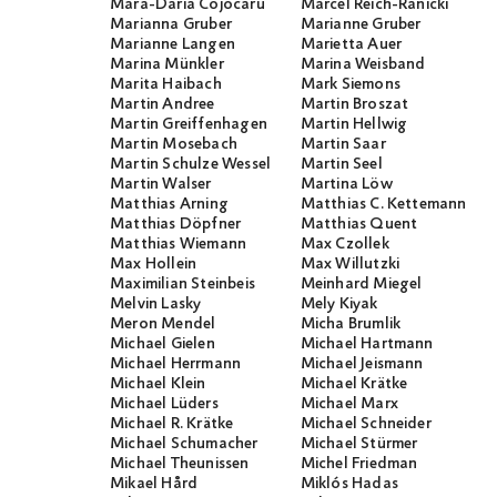
Mara-Daria Cojocaru
Marcel Reich-Ranicki
Marianna Gruber
Marianne Gruber
Marianne Langen
Marietta Auer
Marina Münkler
Marina Weisband
Marita Haibach
Mark Siemons
Martin Andree
Martin Broszat
Martin Greiffenhagen
Martin Hellwig
Martin Mosebach
Martin Saar
Martin Schulze Wessel
Martin Seel
Martin Walser
Martina Löw
Matthias Arning
Matthias C. Kettemann
Matthias Döpfner
Matthias Quent
Matthias Wiemann
Max Czollek
Max Hollein
Max Willutzki
Maximilian Steinbeis
Meinhard Miegel
Melvin Lasky
Mely Kiyak
Meron Mendel
Micha Brumlik
Michael Gielen
Michael Hartmann
Michael Herrmann
Michael Jeismann
Michael Klein
Michael Krätke
Michael Lüders
Michael Marx
Michael R. Krätke
Michael Schneider
Michael Schumacher
Michael Stürmer
Michael Theunissen
Michel Friedman
Mikael Hård
Miklós Hadas