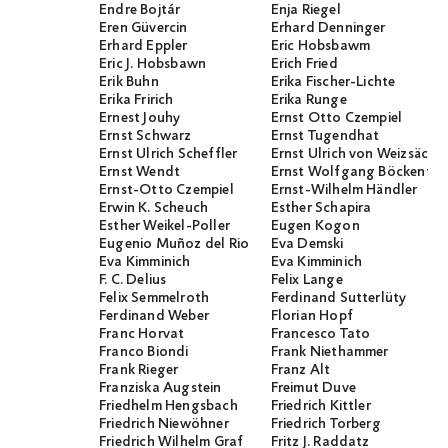
Endre Bojtár
Enja Riegel
Eren Güvercin
Erhard Denninger
Erhard Eppler
Eric Hobsbawm
Eric J. Hobsbawn
Erich Fried
Erik Buhn
Erika Fischer-Lichte
Erika Fririch
Erika Runge
Ernest Jouhy
Ernst Otto Czempiel
Ernst Schwarz
Ernst Tugendhat
Ernst Ulrich Scheffler
Ernst Ulrich von Weizsäcker
Ernst Wendt
Ernst Wolfgang Böckenför
Ernst-Otto Czempiel
Ernst-Wilhelm Händler
Erwin K. Scheuch
Esther Schapira
Esther Weikel-Poller
Eugen Kogon
Eugenio Muñoz del Rio
Eva Demski
Eva Kimminich
Eva Kimminich
F. C. Delius
Felix Lange
Felix Semmelroth
Ferdinand Sutterlüty
Ferdinand Weber
Florian Hopf
Franc Horvat
Francesco Tato
Franco Biondi
Frank Niethammer
Frank Rieger
Franz Alt
Franziska Augstein
Freimut Duve
Friedhelm Hengsbach
Friedrich Kittler
Friedrich Niewöhner
Friedrich Torberg
Friedrich Wilhelm Graf
Fritz J. Raddatz