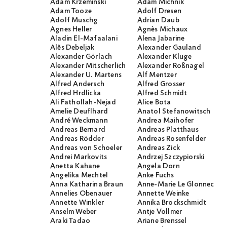
Adam Krzemiński
Adam Michnik
Adam Tooze
Adolf Dresen
Adolf Muschg
Adrian Daub
Agnes Heller
Agnès Michaux
Aladin El-Mafaalani
Alena Jabarine
Alĕs Debeljak
Alexander Gauland
Alexander Görlach
Alexander Kluge
Alexander Mitscherlich
Alexander Roßnagel
Alexander U. Martens
Alf Mentzer
Alfred Andersch
Alfred Grosser
Alfred Hrdlicka
Alfred Schmidt
Ali Fathollah-Nejad
Alice Bota
Amelie Deuflhard
Anatol Stefanowitsch
André Weckmann
Andrea Maihofer
Andreas Bernard
Andreas Platthaus
Andreas Rödder
Andreas Rosenfelder
Andreas von Schoeler
Andreas Zick
Andrei Markovits
Andrzej Szczypiorski
Anetta Kahane
Angela Dorn
Angelika Mechtel
Anke Fuchs
Anna Katharina Braun
Anne-Marie Le Glonnec
Annelies Obenauer
Annette Weinke
Annette Winkler
Annika Brockschmidt
Anselm Weber
Antje Vollmer
Araki Tadao
Ariane Brenssel