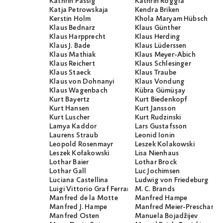
Kathrin Passig
Kathrin Röggla
Katja Petrowskaja
Kendra Briken
Kerstin Holm
Khola Maryam Hübsch
Klaus Bednarz
Klaus Günther
Klaus Harpprecht
Klaus Herding
Klaus J. Bade
Klaus Lüderssen
Klaus Mathiak
Klaus Meyer-Abich
Klaus Reichert
Klaus Schlesinger
Klaus Staeck
Klaus Traube
Klaus von Dohnanyi
Klaus Vondung
Klaus Wagenbach
Kübra Gümüşay
Kurt Bayertz
Kurt Biedenkopf
Kurt Hansen
Kurt Jansson
Kurt Luscher
Kurt Rudzinski
Lamya Kaddor
Lars Gustafsson
Laurens Straub
Leonid Ionin
Leopold Rosenmayr
Leszek Kolakowski
Leszek Kołakowski
Lisa Nienhaus
Lothar Baier
Lothar Brock
Lothar Gall
Luc Jochimsen
Luciana Castellina
Ludwig von Friedeburg
Luigi Vittorio Graf Ferraris
M. C. Brands
Manfred de la Motte
Manfred Hampe
Manfred J. Hampe
Manfred Meier-Preschany
Manfred Osten
Manuela Bojadžijev