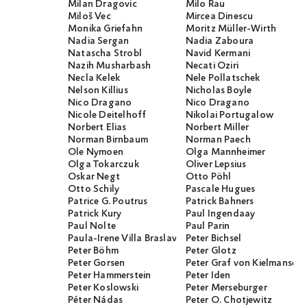
Milan Dragovic
Milo Rau
Miloš Vec
Mircea Dinescu
Monika Griefahn
Moritz Müller-Wirth
Nadia Sergan
Nadia Zaboura
Natascha Strobl
Navid Kermani
Nazih Musharbash
Necati Öziri
Necla Kelek
Nele Pollatschek
Nelson Killius
Nicholas Boyle
Nico Dragano
Nico Dragano
Nicole Deitelhoff
Nikolai Portugalow
Norbert Elias
Norbert Miller
Norman Birnbaum
Norman Paech
Ole Nymoen
Olga Mannheimer
Olga Tokarczuk
Oliver Lepsius
Oskar Negt
Otto Pöhl
Otto Schily
Pascale Hugues
Patrice G. Poutrus
Patrick Bahners
Patrick Kury
Paul Ingendaay
Paul Nolte
Paul Parin
Paula-Irene Villa Braslavsky
Peter Bichsel
Peter Böhm
Peter Glotz
Peter Gorsen
Peter Graf von Kielmanseg
Peter Hammerstein
Peter Iden
Peter Koslowski
Peter Merseburger
Péter Nádas
Peter O. Chotjewitz