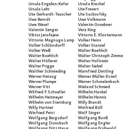
Ursula Engelen-Kefer
Ursula Krechel
Ursula Lehr
Ute Frevert
Ute Gerhardt-Teuscher
Ute Sacksofsky
Uwe Berndt
Uwe Volkmann
Uwe Wesel
Valentin Groebner
Valentin Senger
Vera King
Viktor Jerofejew
Vittorio E. Klostermann
Vittorio Magnago Lampugnani
Volker Heins
Volker Schlöndorff
Volker Stanzel
Volker Weiß
Walter Boehlich
Walter Boehlich
Walter Christoph Zimmerli
Walter Höllerer
Walter Hollstein
Walter Prigge
Walter Siebel
Walther Schmieding
Warnfried Dettling
Werner Herzog
Werner Müller-Esterl
Werner Plumpe
Werner Schmalenbach
Werner Vitt
Wieland Schmied
Wilfried F. Schoeller
Wilhelm Hankel
Wilhelm Heitmeyer
Wilhelm Hennis
Wilhelm von Sternburg
Willy Brandt
Willy Hartner
Winfried Böll
Winfried Petri
Wolf Singer
Wolfgang Bergsdorf
Wolfgang Bonß
Wolfgang Donsbach
Wolfgang Engler
Wolfgang Fritz Haug
Wolfgang Frühwald