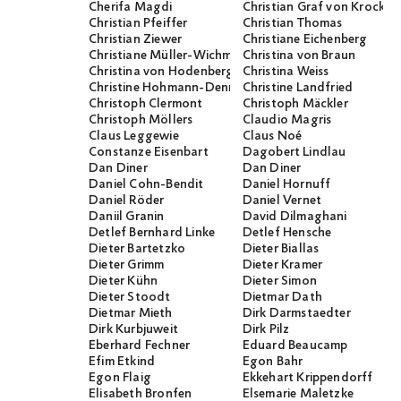
Cherifa Magdi
Christian Graf von Krocko
Christian Pfeiffer
Christian Thomas
Christian Ziewer
Christiane Eichenberg
Christiane Müller-Wichmann
Christina von Braun
Christina von Hodenberg
Christina Weiss
Christine Hohmann-Dennhardt
Christine Landfried
Christoph Clermont
Christoph Mäckler
Christoph Möllers
Claudio Magris
Claus Leggewie
Claus Noé
Constanze Eisenbart
Dagobert Lindlau
Dan Diner
Dan Diner
Daniel Cohn-Bendit
Daniel Hornuff
Daniel Röder
Daniel Vernet
Daniil Granin
David Dilmaghani
Detlef Bernhard Linke
Detlef Hensche
Dieter Bartetzko
Dieter Biallas
Dieter Grimm
Dieter Kramer
Dieter Kühn
Dieter Simon
Dieter Stoodt
Dietmar Dath
Dietmar Mieth
Dirk Darmstaedter
Dirk Kurbjuweit
Dirk Pilz
Eberhard Fechner
Eduard Beaucamp
Efim Etkind
Egon Bahr
Egon Flaig
Ekkehart Krippendorff
Elisabeth Bronfen
Elsemarie Maletzke