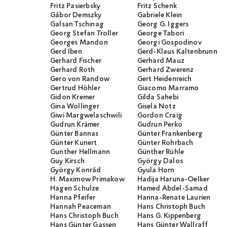
Fritz Pasierbsky
Fritz Schenk
Gábor Demszky
Gabriele Klein
Galsan Tschinag
Georg G. Iggers
Georg Stefan Troller
George Tabori
Georges Mandon
Georgi Gospodinov
Gerd Iben
Gerd-Klaus Kaltenbrunner
Gerhard Fischer
Gerhard Mauz
Gerhard Roth
Gerhard Zwerenz
Gero von Randow
Gert Heidenreich
Gertrud Höhler
Giacomo Marramo
Gidon Kremer
Gilda Sahebi
Gina Wollinger
Gisela Notz
Giwi Margwelaschwili
Gordon Craig
Gudrun Krämer
Gudrun Perko
Günter Bannas
Günter Frankenberg
Günter Kunert
Günter Rohrbach
Gunther Hellmann
Günther Rühle
Guy Kirsch
György Dalos
György Konrád
Gyula Horn
H. Maximow Primakow
Hadija Haruna-Oelker
Hagen Schulze
Hamed Abdel-Samad
Hanna Pfeifer
Hanna-Renate Laurien
Hannah Peaceman
Hans Christoph Buch
Hans Christoph Buch
Hans G. Kippenberg
Hans Günter Gassen
Hans Günter Wallraff