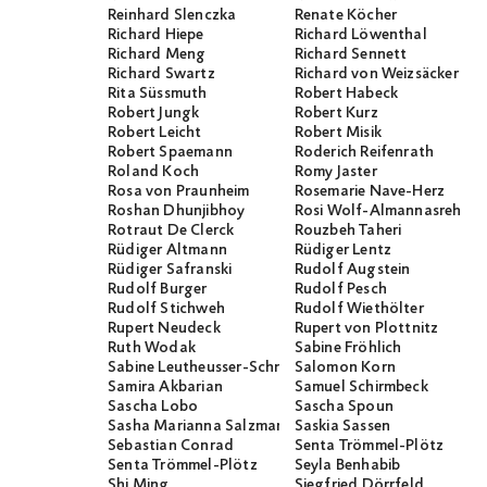
Reinhard Slenczka
Renate Köcher
Richard Hiepe
Richard Löwenthal
Richard Meng
Richard Sennett
Richard Swartz
Richard von Weizsäcker
Rita Süssmuth
Robert Habeck
Robert Jungk
Robert Kurz
Robert Leicht
Robert Misik
Robert Spaemann
Roderich Reifenrath
Roland Koch
Romy Jaster
Rosa von Praunheim
Rosemarie Nave-Herz
Roshan Dhunjibhoy
Rosi Wolf-Almannasreh
Rotraut De Clerck
Rouzbeh Taheri
Rüdiger Altmann
Rüdiger Lentz
Rüdiger Safranski
Rudolf Augstein
Rudolf Burger
Rudolf Pesch
Rudolf Stichweh
Rudolf Wiethölter
Rupert Neudeck
Rupert von Plottnitz
Ruth Wodak
Sabine Fröhlich
Sabine Leutheusser-Schnarrenberger
Salomon Korn
Samira Akbarian
Samuel Schirmbeck
Sascha Lobo
Sascha Spoun
Sasha Marianna Salzmann
Saskia Sassen
Sebastian Conrad
Senta Trömmel-Plötz
Senta Trömmel-Plötz
Seyla Benhabib
Shi Ming
Siegfried Dörrfeld