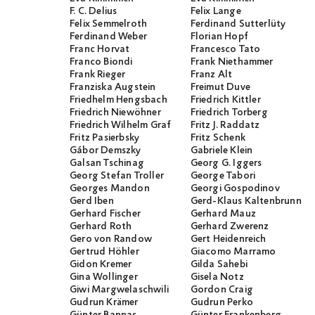
F. C. Delius
Felix Lange
Felix Semmelroth
Ferdinand Sutterlüty
Ferdinand Weber
Florian Hopf
Franc Horvat
Francesco Tato
Franco Biondi
Frank Niethammer
Frank Rieger
Franz Alt
Franziska Augstein
Freimut Duve
Friedhelm Hengsbach
Friedrich Kittler
Friedrich Niewöhner
Friedrich Torberg
Friedrich Wilhelm Graf
Fritz J. Raddatz
Fritz Pasierbsky
Fritz Schenk
Gábor Demszky
Gabriele Klein
Galsan Tschinag
Georg G. Iggers
Georg Stefan Troller
George Tabori
Georges Mandon
Georgi Gospodinov
Gerd Iben
Gerd-Klaus Kaltenbrunner
Gerhard Fischer
Gerhard Mauz
Gerhard Roth
Gerhard Zwerenz
Gero von Randow
Gert Heidenreich
Gertrud Höhler
Giacomo Marramo
Gidon Kremer
Gilda Sahebi
Gina Wollinger
Gisela Notz
Giwi Margwelaschwili
Gordon Craig
Gudrun Krämer
Gudrun Perko