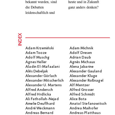
bekannt wurden, sind
heute und in Zukunft
die Debatten
ganz anders denken?
leidenschaftlich und
INDEX
Adam Krzemiński
Adam Michnik
Adam Tooze
Adolf Dresen
Adolf Muschg
Adrian Daub
Agnes Heller
Agnès Michaux
Aladin El-Mafaalani
Alena Jabarine
Alĕs Debeljak
Alexander Gauland
Alexander Görlach
Alexander Kluge
Alexander Mitscherlich
Alexander Roßnagel
Alexander U. Martens
Alf Mentzer
Alfred Andersch
Alfred Grosser
Alfred Hrdlicka
Alfred Schmidt
Ali Fathollah-Nejad
Alice Bota
Amelie Deuflhard
Anatol Stefanowitsch
André Weckmann
Andrea Maihofer
Andreas Bernard
Andreas Platthaus