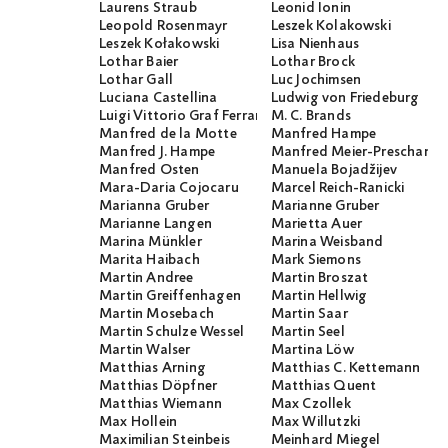
Laurens Straub
Leonid Ionin
Leopold Rosenmayr
Leszek Kolakowski
Leszek Kołakowski
Lisa Nienhaus
Lothar Baier
Lothar Brock
Lothar Gall
Luc Jochimsen
Luciana Castellina
Ludwig von Friedeburg
Luigi Vittorio Graf Ferraris
M. C. Brands
Manfred de la Motte
Manfred Hampe
Manfred J. Hampe
Manfred Meier-Preschany
Manfred Osten
Manuela Bojadžijev
Mara-Daria Cojocaru
Marcel Reich-Ranicki
Marianna Gruber
Marianne Gruber
Marianne Langen
Marietta Auer
Marina Münkler
Marina Weisband
Marita Haibach
Mark Siemons
Martin Andree
Martin Broszat
Martin Greiffenhagen
Martin Hellwig
Martin Mosebach
Martin Saar
Martin Schulze Wessel
Martin Seel
Martin Walser
Martina Löw
Matthias Arning
Matthias C. Kettemann
Matthias Döpfner
Matthias Quent
Matthias Wiemann
Max Czollek
Max Hollein
Max Willutzki
Maximilian Steinbeis
Meinhard Miegel