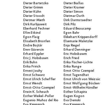
Dieter Bartetzko
Dieter Biallas
Dieter Grimm
Dieter Kramer
Dieter Kühn
Dieter Simon
Dieter Stoodt
Dietmar Dath
Dietmar Mieth
Dirk Darmstaedter
Dirk Kurbjuweit
Dirk Pilz
Eberhard Fechner
Eduard Beaucamp
Efim Etkind
Egon Bahr
Egon Flaig
Ekkehart Krippendorff
Elisabeth Bronfen
Elsemarie Maletzke
Endre Bojtár
Enja Riegel
Eren Güvercin
Erhard Denninger
Erhard Eppler
Eric Hobsbawm
Eric J. Hobsbawn
Erich Fried
Erik Buhn
Erika Fischer-Lichte
Erika Fririch
Erika Runge
Ernest Jouhy
Ernst Otto Czempiel
Ernst Schwarz
Ernst Tugendhat
Ernst Ulrich Scheffler
Ernst Ulrich von Weizsäcker
Ernst Wendt
Ernst Wolfgang Böckenför
Ernst-Otto Czempiel
Ernst-Wilhelm Händler
Erwin K. Scheuch
Esther Schapira
Esther Weikel-Poller
Eugen Kogon
Eugenio Muñoz del Rio
Eva Demski
Eva Kimminich
Eva Kimminich