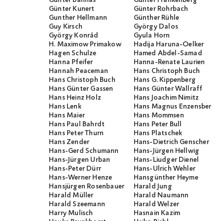
Günter Bannas
Günter Frankenberg
Günter Kunert
Günter Rohrbach
Gunther Hellmann
Günther Rühle
Guy Kirsch
György Dalos
György Konrád
Gyula Horn
H. Maximow Primakow
Hadija Haruna-Oelker
Hagen Schulze
Hamed Abdel-Samad
Hanna Pfeifer
Hanna-Renate Laurien
Hannah Peaceman
Hans Christoph Buch
Hans Christoph Buch
Hans G. Kippenberg
Hans Günter Gassen
Hans Günter Wallraff
Hans Heinz Holz
Hans Joachim Nimitz
Hans Lenk
Hans Magnus Enzensberge
Hans Maier
Hans Mommsen
Hans Paul Bahrdt
Hans Peter Bull
Hans Peter Thurn
Hans Platschek
Hans Zender
Hans-Dietrich Genscher
Hans-Gerd Schumann
Hans-Jürgen Hellwig
Hans-Jürgen Urban
Hans-Liudger Dienel
Hans-Peter Dürr
Hans-Ulrich Wehler
Hans-Werner Henze
Hansgünther Heyme
Hansjürgen Rosenbauer
Harald Jung
Harald Müller
Harald Naumann
Harald Szeemann
Harald Welzer
Harry Mulisch
Hasnain Kazim