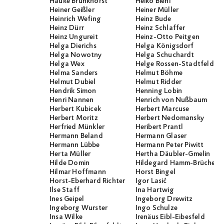
Hauke Brunkhorst
Heiko Biehl
Heiner Geißler
Heiner Müller
Heinrich Wefing
Heinz Bude
Heinz Dürr
Heinz Schlaffer
Heinz Ungureit
Heinz-Otto Peitgen
Helga Dierichs
Helga Königsdorf
Helga Nowotny
Helga Schuchardt
Helga Wex
Helge Rossen-Stadtfeld
Helma Sanders
Helmut Böhme
Helmut Dubiel
Helmut Ridder
Hendrik Simon
Henning Lobin
Henri Nannen
Henrich von Nußbaum
Herbert Kubicek
Herbert Marcuse
Herbert Moritz
Herbert Nedomansky
Herfried Münkler
Heribert Prantl
Hermann Beland
Hermann Glaser
Hermann Lübbe
Hermann Peter Piwitt
Herta Müller
Hertha Däubler-Gmelin
Hilde Domin
Hildegard Hamm-Brücher
Hilmar Hoffmann
Horst Bingel
Horst-Eberhard Richter
Igor Lasić
Ilse Staff
Ina Hartwig
Ines Geipel
Ingeborg Drewitz
Ingeborg Wurster
Ingo Schulze
Insa Wilke
Irenäus Eibl-Eibesfeld