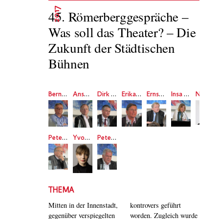
2017
45. Römerberggespräche –
Was soll das Theater? – Die
Zukunft der Städtischen
Bühnen
Bernd Loebe
Anselm Weber
Dirk Pilz
Erika Fischer-Lichte
Ernst Ulrich Scheffler
Insa Wilke
Necati Öziri
Peter Böhm
Yvonne Büdenhölzer
Peter Iden
THEMA
Mitten in der Innenstadt,
kontrovers geführt
gegenüber verspiegelten
worden. Zugleich wurde