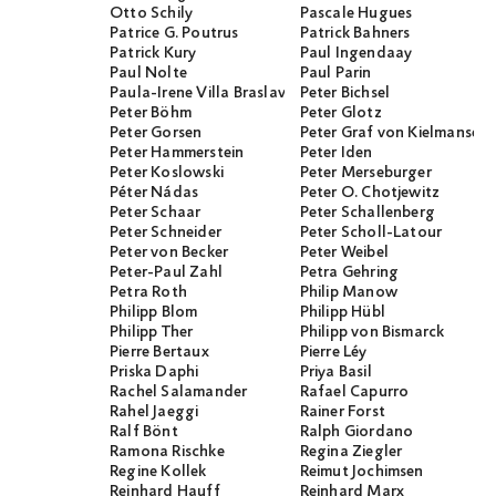
Otto Schily
Pascale Hugues
Patrice G. Poutrus
Patrick Bahners
Patrick Kury
Paul Ingendaay
Paul Nolte
Paul Parin
Paula-Irene Villa Braslavsky
Peter Bichsel
Peter Böhm
Peter Glotz
Peter Gorsen
Peter Graf von Kielmanseg
Peter Hammerstein
Peter Iden
Peter Koslowski
Peter Merseburger
Péter Nádas
Peter O. Chotjewitz
Peter Schaar
Peter Schallenberg
Peter Schneider
Peter Scholl-Latour
Peter von Becker
Peter Weibel
Peter-Paul Zahl
Petra Gehring
Petra Roth
Philip Manow
Philipp Blom
Philipp Hübl
Philipp Ther
Philipp von Bismarck
Pierre Bertaux
Pierre Léy
Priska Daphi
Priya Basil
Rachel Salamander
Rafael Capurro
Rahel Jaeggi
Rainer Forst
Ralf Bönt
Ralph Giordano
Ramona Rischke
Regina Ziegler
Regine Kollek
Reimut Jochimsen
Reinhard Hauff
Reinhard Marx