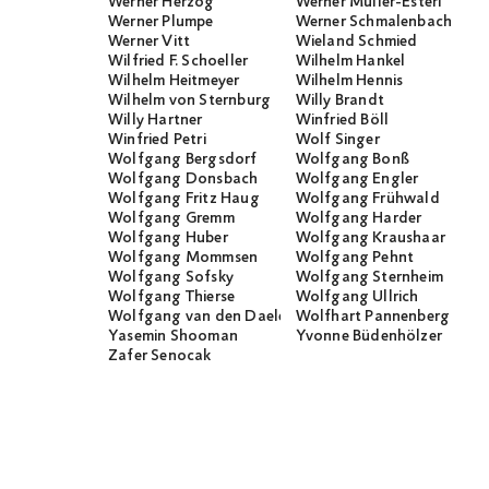
Werner Herzog
Werner Müller-Esterl
Werner Plumpe
Werner Schmalenbach
Werner Vitt
Wieland Schmied
Wilfried F. Schoeller
Wilhelm Hankel
Wilhelm Heitmeyer
Wilhelm Hennis
Wilhelm von Sternburg
Willy Brandt
Willy Hartner
Winfried Böll
Winfried Petri
Wolf Singer
Wolfgang Bergsdorf
Wolfgang Bonß
Wolfgang Donsbach
Wolfgang Engler
Wolfgang Fritz Haug
Wolfgang Frühwald
Wolfgang Gremm
Wolfgang Harder
Wolfgang Huber
Wolfgang Kraushaar
Wolfgang Mommsen
Wolfgang Pehnt
Wolfgang Sofsky
Wolfgang Sternheim
Wolfgang Thierse
Wolfgang Ullrich
Wolfgang van den Daele
Wolfhart Pannenberg
Yasemin Shooman
Yvonne Büdenhölzer
Zafer Senocak