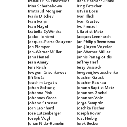
Irenäus Eibl-Eibesfeldt
Irene Hardach-Pinke
Irina Scherbakowa
Iring Fetscher
Irmtraud Morgner
István Eörsi
Ivailo Ditchev
Ivan Illich
Ivan Ivanji
Ivan Krastev
Ivan Nagel
Ivo Frenzel
Izabella CyWinska
J. Baptist Metz
Jaako Iloniemi
Jacques Leenhardt
Jacques-Pierre Gougeon
Jan Philipp Reemtsma
Jan Plamper
Jan-Jürgen Vogeler
Jan-Werner Müller
Jan-Werner Müller
Jana Hensel
Jannis Panagiotidis
Jean Améry
Jeffrey Herf
Jens Reich
Jerzy Bossack
Jewgeni Grischkowez
Jewgenij Jewtuschenko
Jíři Gruša
Joachim Gauck
Joachim Legatis
Joachim Radkau
Johan Galtung
Johann Baptist Metz
Johanna Pink
Johannes Goebel
Johannes Gross
Johannes Völz
Johano Strasser
Jorge Semprún
Jörn Leonhard
Joschka Fischer
José Lutzenberger
Joseph Rovan
Joseph Vogl
Jost Herbig
Julian Nida-Rümelin
Jurek Becker