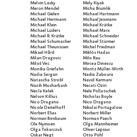
Melvin Lasky
Mely Kiyak
Meron Mendel
Micha Brumlik
Michael Gielen
Michael Hartmann
Michael Herrmann
Michael Jeismann
Michael Klein
Michael Krätke
Michael Lüders
Michael Marx
Michael R. Krätke
Michael Schneider
Michael Schumacher
Michael Stürmer
Michael Theunissen
Michel Friedman
Mikael Hård
Miklós Hadas
Milan Dragovic
Milo Rau
Miloš Vec
Mircea Dinescu
Monika Griefahn
Moritz Müller-Wirth
Nadia Sergan
Nadia Zaboura
Natascha Strobl
Navid Kermani
Nazih Musharbash
Necati Öziri
Necla Kelek
Nele Pollatschek
Nelson Killius
Nicholas Boyle
Nico Dragano
Nico Dragano
Nicole Deitelhoff
Nikolai Portugalow
Norbert Elias
Norbert Miller
Norman Birnbaum
Norman Paech
Ole Nymoen
Olga Mannheimer
Olga Tokarczuk
Oliver Lepsius
Oskar Negt
Otto Pöhl