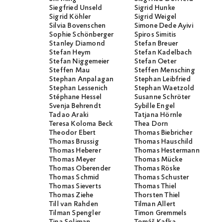
Siegfried Unseld
Sigrid Hunke
Sigrid Köhler
Sigrid Weigel
Silvia Bovenschen
Simone Dede Ayivi
Sophie Schönberger
Spiros Simitis
Stanley Diamond
Stefan Breuer
Stefan Heym
Stefan Kadelbach
Stefan Niggemeier
Stefan Oeter
Steffen Mau
Steffen Mensching
Stephan Anpalagan
Stephan Leibfried
Stephan Lessenich
Stephan Waetzold
Stéphane Hessel
Susanne Schröter
Svenja Behrendt
Sybille Engel
Tadao Araki
Tatjana Hörnle
Teresa Koloma Beck
Thea Dorn
Theodor Ebert
Thomas Biebricher
Thomas Brussig
Thomas Hauschild
Thomas Heberer
Thomas Hestermann
Thomas Meyer
Thomas Mücke
Thomas Oberender
Thomas Röske
Thomas Schmid
Thomas Schuster
Thomas Sieverts
Thomas Thiel
Thomas Ziehe
Thorsten Thiel
Till van Rahden
Tilman Allert
Tilman Spengler
Timon Gremmels