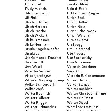
Tina Soliman
Tomáš Kafka
Tono Eitel
Torsten Rhau
Trudy Michels
Udo di Fabio
Udo Steinbach
Ulf Erdmann Ziegler
Ulf Fink
Ulrich Beck
Ulrich Fichtner
Ulrich Haltern
Ulrich Herbert
Ulrich Noss
Ulrich Rasche
Ulrich Schöllwöck
Ulrich Wickert
Ulrich Willems
Ulrike Draesner
Ulrike Guérot
Ulrike Herrmann
Urs Jaeggi
Ursula Engelen-Kefer
Ursula Krechel
Ursula Lehr
Ute Frevert
Ute Gerhardt-Teuscher
Ute Sacksofsky
Uwe Berndt
Uwe Volkmann
Uwe Wesel
Valentin Groebner
Valentin Senger
Vera King
Viktor Jerofejew
Vittorio E. Klostermann
Vittorio Magnago Lampugnani
Volker Heins
Volker Schlöndorff
Volker Stanzel
Volker Weiß
Walter Boehlich
Walter Boehlich
Walter Christoph Zimmerli
Walter Höllerer
Walter Hollstein
Walter Prigge
Walter Siebel
Walther Schmieding
Warnfried Dettling