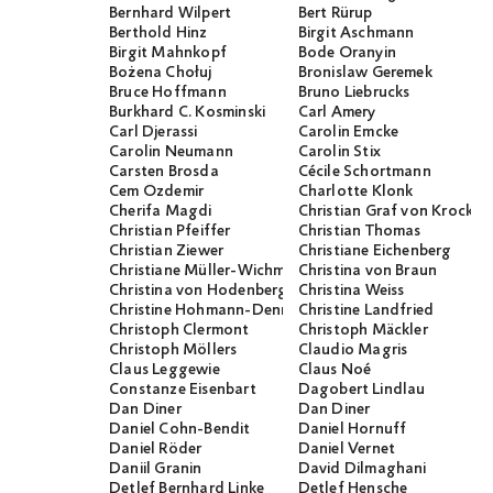
Bernhard Wilpert
Bert Rürup
Berthold Hinz
Birgit Aschmann
Birgit Mahnkopf
Bode Oranyin
Bożena Chołuj
Bronislaw Geremek
Bruce Hoffmann
Bruno Liebrucks
Burkhard C. Kosminski
Carl Amery
Carl Djerassi
Carolin Emcke
Carolin Neumann
Carolin Stix
Carsten Brosda
Cécile Schortmann
Cem Özdemir
Charlotte Klonk
Cherifa Magdi
Christian Graf von Krocko
Christian Pfeiffer
Christian Thomas
Christian Ziewer
Christiane Eichenberg
Christiane Müller-Wichmann
Christina von Braun
Christina von Hodenberg
Christina Weiss
Christine Hohmann-Dennhardt
Christine Landfried
Christoph Clermont
Christoph Mäckler
Christoph Möllers
Claudio Magris
Claus Leggewie
Claus Noé
Constanze Eisenbart
Dagobert Lindlau
Dan Diner
Dan Diner
Daniel Cohn-Bendit
Daniel Hornuff
Daniel Röder
Daniel Vernet
Daniil Granin
David Dilmaghani
Detlef Bernhard Linke
Detlef Hensche