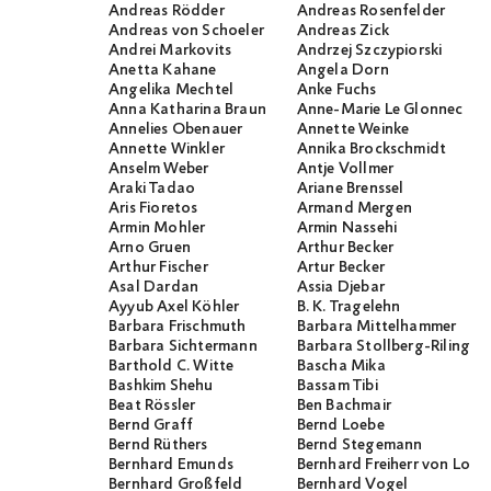
Andreas Rödder
Andreas Rosenfelder
Andreas von Schoeler
Andreas Zick
Andrei Markovits
Andrzej Szczypiorski
Anetta Kahane
Angela Dorn
Angelika Mechtel
Anke Fuchs
Anna Katharina Braun
Anne-Marie Le Glonnec
Annelies Obenauer
Annette Weinke
Annette Winkler
Annika Brockschmidt
Anselm Weber
Antje Vollmer
Araki Tadao
Ariane Brenssel
Aris Fioretos
Armand Mergen
Armin Mohler
Armin Nassehi
Arno Gruen
Arthur Becker
Arthur Fischer
Artur Becker
Asal Dardan
Assia Djebar
Ayyub Axel Köhler
B. K. Tragelehn
Barbara Frischmuth
Barbara Mittelhammer
Barbara Sichtermann
Barbara Stollberg-Rilinger
Barthold C. Witte
Bascha Mika
Bashkim Shehu
Bassam Tibi
Beat Rössler
Ben Bachmair
Bernd Graff
Bernd Loebe
Bernd Rüthers
Bernd Stegemann
Bernhard Emunds
Bernhard Freiherr von Loef
Bernhard Großfeld
Bernhard Vogel