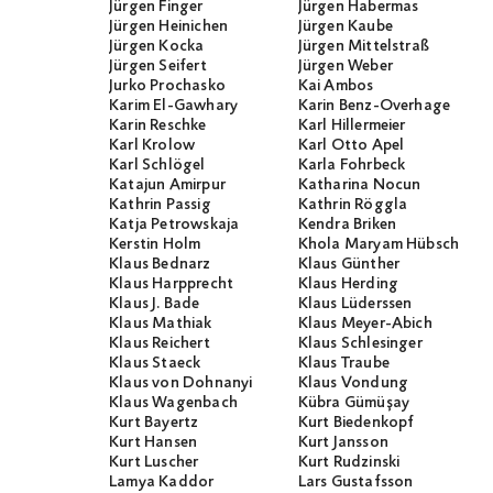
Jürgen Finger
Jürgen Habermas
Jürgen Heinichen
Jürgen Kaube
Jürgen Kocka
Jürgen Mittelstraß
Jürgen Seifert
Jürgen Weber
Jurko Prochasko
Kai Ambos
Karim El-Gawhary
Karin Benz-Overhage
Karin Reschke
Karl Hillermeier
Karl Krolow
Karl Otto Apel
Karl Schlögel
Karla Fohrbeck
Katajun Amirpur
Katharina Nocun
Kathrin Passig
Kathrin Röggla
Katja Petrowskaja
Kendra Briken
Kerstin Holm
Khola Maryam Hübsch
Klaus Bednarz
Klaus Günther
Klaus Harpprecht
Klaus Herding
Klaus J. Bade
Klaus Lüderssen
Klaus Mathiak
Klaus Meyer-Abich
Klaus Reichert
Klaus Schlesinger
Klaus Staeck
Klaus Traube
Klaus von Dohnanyi
Klaus Vondung
Klaus Wagenbach
Kübra Gümüşay
Kurt Bayertz
Kurt Biedenkopf
Kurt Hansen
Kurt Jansson
Kurt Luscher
Kurt Rudzinski
Lamya Kaddor
Lars Gustafsson