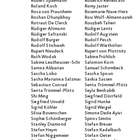
Robert Spaemann
Roderich Reifenrath
Roland Koch
Romy Jaster
Rosa von Praunheim
Rosemarie Nave-Herz
Roshan Dhunjibhoy
Rosi Wolf-Almannasreh
Rotraut De Clerck
Rouzbeh Taheri
Rüdiger Altmann
Rüdiger Lentz
Rüdiger Safranski
Rudolf Augstein
Rudolf Burger
Rudolf Pesch
Rudolf Stichweh
Rudolf Wiethölter
Rupert Neudeck
Rupert von Plottnitz
Ruth Wodak
Sabine Fröhlich
Sabine Leutheusser-Schnarrenberger
Salomon Korn
Samira Akbarian
Samuel Schirmbeck
Sascha Lobo
Sascha Spoun
Sasha Marianna Salzmann
Saskia Sassen
Sebastian Conrad
Senta Trömmel-Plötz
Senta Trömmel-Plötz
Seyla Benhabib
Shi Ming
Siegfried Dörrfeld
Siegfried Unseld
Sigrid Hunke
Sigrid Köhler
Sigrid Weigel
Silvia Bovenschen
Simone Dede Ayivi
Sophie Schönberger
Spiros Simitis
Stanley Diamond
Stefan Breuer
Stefan Heym
Stefan Kadelbach
Stefan Niggemeier
Stefan Oeter