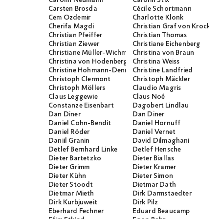
Carsten Brosda
Cécile Schortmann
Cem Özdemir
Charlotte Klonk
Cherifa Magdi
Christian Graf von Krocko
Christian Pfeiffer
Christian Thomas
Christian Ziewer
Christiane Eichenberg
Christiane Müller-Wichmann
Christina von Braun
Christina von Hodenberg
Christina Weiss
Christine Hohmann-Dennhardt
Christine Landfried
Christoph Clermont
Christoph Mäckler
Christoph Möllers
Claudio Magris
Claus Leggewie
Claus Noé
Constanze Eisenbart
Dagobert Lindlau
Dan Diner
Dan Diner
Daniel Cohn-Bendit
Daniel Hornuff
Daniel Röder
Daniel Vernet
Daniil Granin
David Dilmaghani
Detlef Bernhard Linke
Detlef Hensche
Dieter Bartetzko
Dieter Biallas
Dieter Grimm
Dieter Kramer
Dieter Kühn
Dieter Simon
Dieter Stoodt
Dietmar Dath
Dietmar Mieth
Dirk Darmstaedter
Dirk Kurbjuweit
Dirk Pilz
Eberhard Fechner
Eduard Beaucamp