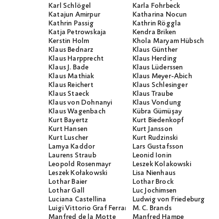
Karl Schlögel
Karla Fohrbeck
Katajun Amirpur
Katharina Nocun
Kathrin Passig
Kathrin Röggla
Katja Petrowskaja
Kendra Briken
Kerstin Holm
Khola Maryam Hübsch
Klaus Bednarz
Klaus Günther
Klaus Harpprecht
Klaus Herding
Klaus J. Bade
Klaus Lüderssen
Klaus Mathiak
Klaus Meyer-Abich
Klaus Reichert
Klaus Schlesinger
Klaus Staeck
Klaus Traube
Klaus von Dohnanyi
Klaus Vondung
Klaus Wagenbach
Kübra Gümüşay
Kurt Bayertz
Kurt Biedenkopf
Kurt Hansen
Kurt Jansson
Kurt Luscher
Kurt Rudzinski
Lamya Kaddor
Lars Gustafsson
Laurens Straub
Leonid Ionin
Leopold Rosenmayr
Leszek Kolakowski
Leszek Kołakowski
Lisa Nienhaus
Lothar Baier
Lothar Brock
Lothar Gall
Luc Jochimsen
Luciana Castellina
Ludwig von Friedeburg
Luigi Vittorio Graf Ferraris
M. C. Brands
Manfred de la Motte
Manfred Hampe