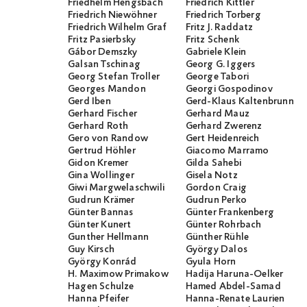
Friedhelm Hengsbach
Friedrich Kittler
Friedrich Niewöhner
Friedrich Torberg
Friedrich Wilhelm Graf
Fritz J. Raddatz
Fritz Pasierbsky
Fritz Schenk
Gábor Demszky
Gabriele Klein
Galsan Tschinag
Georg G. Iggers
Georg Stefan Troller
George Tabori
Georges Mandon
Georgi Gospodinov
Gerd Iben
Gerd-Klaus Kaltenbrunner
Gerhard Fischer
Gerhard Mauz
Gerhard Roth
Gerhard Zwerenz
Gero von Randow
Gert Heidenreich
Gertrud Höhler
Giacomo Marramo
Gidon Kremer
Gilda Sahebi
Gina Wollinger
Gisela Notz
Giwi Margwelaschwili
Gordon Craig
Gudrun Krämer
Gudrun Perko
Günter Bannas
Günter Frankenberg
Günter Kunert
Günter Rohrbach
Gunther Hellmann
Günther Rühle
Guy Kirsch
György Dalos
György Konrád
Gyula Horn
H. Maximow Primakow
Hadija Haruna-Oelker
Hagen Schulze
Hamed Abdel-Samad
Hanna Pfeifer
Hanna-Renate Laurien