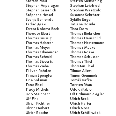
Steffen Mau
Steffen Mensching
Stephan Anpalagan
Stephan Leibfried
Stephan Lessenich
Stephan Waetzold
Stéphane Hessel
Susanne Schröter
Svenja Behrendt
Sybille Engel
Tadao Araki
Tatjana Hörnle
Teresa Koloma Beck
Thea Dorn
Theodor Ebert
Thomas Biebricher
Thomas Brussig
Thomas Hauschild
Thomas Heberer
Thomas Hestermann
Thomas Meyer
Thomas Mücke
Thomas Oberender
Thomas Röske
Thomas Schmid
Thomas Schuster
Thomas Sieverts
Thomas Thiel
Thomas Ziehe
Thorsten Thiel
Till van Rahden
Tilman Allert
Tilman Spengler
Timon Gremmels
Tina Soliman
Tomáš Kafka
Tono Eitel
Torsten Rhau
Trudy Michels
Udo di Fabio
Udo Steinbach
Ulf Erdmann Ziegler
Ulf Fink
Ulrich Beck
Ulrich Fichtner
Ulrich Haltern
Ulrich Herbert
Ulrich Noss
Ulrich Rasche
Ulrich Schöllwöck