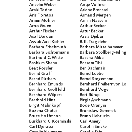
Anselm Weber
Antje Vollmer
Araki Tadao
Ariane Brenssel
Aris Fioretos
Armand Mergen
Armin Mohler
Armin Nassehi
Arno Gruen
Arthur Becker
Arthur Fischer
Artur Becker
Asal Dardan
Assia Djebar
Ayyub Axel Köhler
B. K. Tragelehn
Barbara Frischmuth
Barbara Mittelhammer
Barbara Sichtermann
Barbara Stollberg-Rilinger
Barthold C. Witte
Bascha Mika
Bashkim Shehu
Bassam Tibi
Beat Rössler
Ben Bachmair
Bernd Graff
Bernd Loebe
Bernd Rüthers
Bernd Stegemann
Bernhard Emunds
Bernhard Freiherr von Loef
Bernhard Großfeld
Bernhard Vogel
Bernhard Wilpert
Bert Rürup
Berthold Hinz
Birgit Aschmann
Birgit Mahnkopf
Bode Oranyin
Bożena Chołuj
Bronislaw Geremek
Bruce Hoffmann
Bruno Liebrucks
Burkhard C. Kosminski
Carl Amery
Carl Djerassi
Carolin Emcke
Carolin Neumann
Carolin Stix