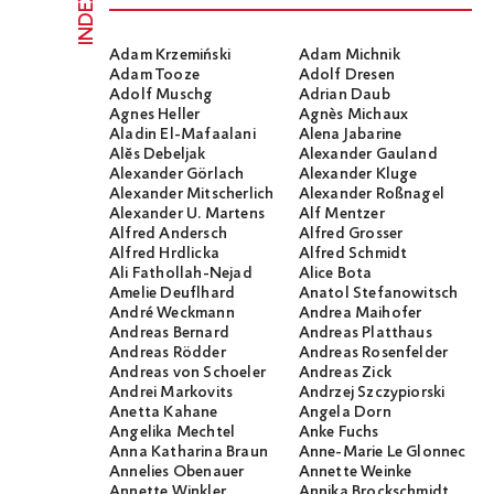
INDEX
Adam Krzemiński
Adam Michnik
Adam Tooze
Adolf Dresen
Adolf Muschg
Adrian Daub
Agnes Heller
Agnès Michaux
Aladin El-Mafaalani
Alena Jabarine
Alĕs Debeljak
Alexander Gauland
Alexander Görlach
Alexander Kluge
Alexander Mitscherlich
Alexander Roßnagel
Alexander U. Martens
Alf Mentzer
Alfred Andersch
Alfred Grosser
Alfred Hrdlicka
Alfred Schmidt
Ali Fathollah-Nejad
Alice Bota
Amelie Deuflhard
Anatol Stefanowitsch
André Weckmann
Andrea Maihofer
Andreas Bernard
Andreas Platthaus
Andreas Rödder
Andreas Rosenfelder
Andreas von Schoeler
Andreas Zick
Andrei Markovits
Andrzej Szczypiorski
Anetta Kahane
Angela Dorn
Angelika Mechtel
Anke Fuchs
Anna Katharina Braun
Anne-Marie Le Glonnec
Annelies Obenauer
Annette Weinke
Annette Winkler
Annika Brockschmidt