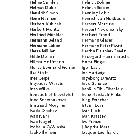
Helma Sanders
Helmut Böhme
Helmut Dubiel
Helmut Ridder
Hendrik Simon
Henning Lobin
Henri Nannen
Henrich von Nußbaum
Herbert Kubicek
Herbert Marcuse
Herbert Moritz
Herbert Nedomansky
Herfried Münkler
Heribert Prantl
Hermann Beland
Hermann Glaser
Hermann Lübbe
Hermann Peter Piwitt
Herta Müller
Hertha Däubler-Gmelin
Hilde Domin
Hildegard Hamm-Brücher
Hilmar Hoffmann
Horst Bingel
Horst-Eberhard Richter
Igor Lasić
Ilse Staff
Ina Hartwig
Ines Geipel
Ingeborg Drewitz
Ingeborg Wurster
Ingo Schulze
Insa Wilke
Irenäus Eibl-Eibesfeld
Irenäus Eibl-Eibesfeldt
Irene Hardach-Pinke
Irina Scherbakowa
Iring Fetscher
Irmtraud Morgner
István Eörsi
Ivailo Ditchev
Ivan Illich
Ivan Ivanji
Ivan Krastev
Ivan Nagel
Ivo Frenzel
Izabella CyWinska
J. Baptist Metz
Jaako Iloniemi
Jacques Leenhardt