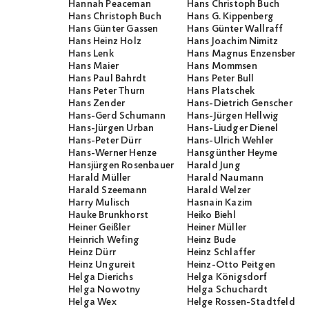
Hannah Peaceman
Hans Christoph Buch
Hans Christoph Buch
Hans G. Kippenberg
Hans Günter Gassen
Hans Günter Wallraff
Hans Heinz Holz
Hans Joachim Nimitz
Hans Lenk
Hans Magnus Enzensberge
Hans Maier
Hans Mommsen
Hans Paul Bahrdt
Hans Peter Bull
Hans Peter Thurn
Hans Platschek
Hans Zender
Hans-Dietrich Genscher
Hans-Gerd Schumann
Hans-Jürgen Hellwig
Hans-Jürgen Urban
Hans-Liudger Dienel
Hans-Peter Dürr
Hans-Ulrich Wehler
Hans-Werner Henze
Hansgünther Heyme
Hansjürgen Rosenbauer
Harald Jung
Harald Müller
Harald Naumann
Harald Szeemann
Harald Welzer
Harry Mulisch
Hasnain Kazim
Hauke Brunkhorst
Heiko Biehl
Heiner Geißler
Heiner Müller
Heinrich Wefing
Heinz Bude
Heinz Dürr
Heinz Schlaffer
Heinz Ungureit
Heinz-Otto Peitgen
Helga Dierichs
Helga Königsdorf
Helga Nowotny
Helga Schuchardt
Helga Wex
Helge Rossen-Stadtfeld