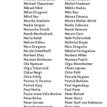
Michael Theunissen
Michel Friedman
Mikael Hård
Miklós Hadas
Milan Dragovic
Milo Rau
Miloš Vec
Mircea Dinescu
Monika Griefahn
Moritz Müller-Wirth
Nadia Sergan
Nadia Zaboura
Natascha Strobl
Navid Kermani
Nazih Musharbash
Necati Öziri
Necla Kelek
Nele Pollatschek
Nelson Killius
Nicholas Boyle
Nico Dragano
Nico Dragano
Nicole Deitelhoff
Nikolai Portugalow
Norbert Elias
Norbert Miller
Norman Birnbaum
Norman Paech
Ole Nymoen
Olga Mannheimer
Olga Tokarczuk
Oliver Lepsius
Oskar Negt
Otto Pöhl
Otto Schily
Pascale Hugues
Patrice G. Poutrus
Patrick Bahners
Patrick Kury
Paul Ingendaay
Paul Nolte
Paul Parin
Paula-Irene Villa Braslavsky
Peter Bichsel
Peter Böhm
Peter Glotz
Peter Gorsen
Peter Graf von Kielmanseg
Peter Hammerstein
Peter Iden