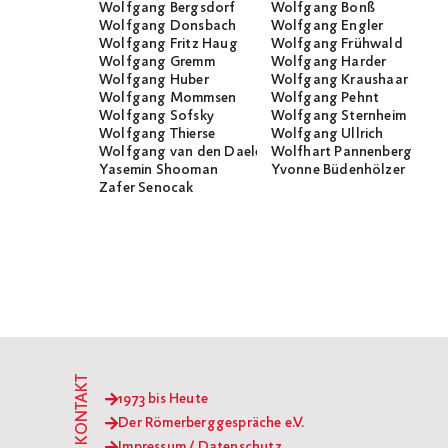
Wolfgang Bergsdorf
Wolfgang Bonß
Wolfgang Donsbach
Wolfgang Engler
Wolfgang Fritz Haug
Wolfgang Frühwald
Wolfgang Gremm
Wolfgang Harder
Wolfgang Huber
Wolfgang Kraushaar
Wolfgang Mommsen
Wolfgang Pehnt
Wolfgang Sofsky
Wolfgang Sternheim
Wolfgang Thierse
Wolfgang Ullrich
Wolfgang van den Daele
Wolfhart Pannenberg
Yasemin Shooman
Yvonne Büdenhölzer
Zafer Senocak
KONTAKT
1973 bis Heute
Der Römerberggespräche e.V.
Impressum / Datenschutz