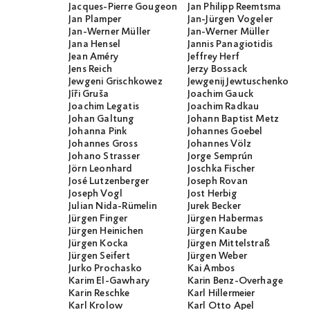
Jacques-Pierre Gougeon
Jan Philipp Reemtsma
Jan Plamper
Jan-Jürgen Vogeler
Jan-Werner Müller
Jan-Werner Müller
Jana Hensel
Jannis Panagiotidis
Jean Améry
Jeffrey Herf
Jens Reich
Jerzy Bossack
Jewgeni Grischkowez
Jewgenij Jewtuschenko
Jíři Gruša
Joachim Gauck
Joachim Legatis
Joachim Radkau
Johan Galtung
Johann Baptist Metz
Johanna Pink
Johannes Goebel
Johannes Gross
Johannes Völz
Johano Strasser
Jorge Semprún
Jörn Leonhard
Joschka Fischer
José Lutzenberger
Joseph Rovan
Joseph Vogl
Jost Herbig
Julian Nida-Rümelin
Jurek Becker
Jürgen Finger
Jürgen Habermas
Jürgen Heinichen
Jürgen Kaube
Jürgen Kocka
Jürgen Mittelstraß
Jürgen Seifert
Jürgen Weber
Jurko Prochasko
Kai Ambos
Karim El-Gawhary
Karin Benz-Overhage
Karin Reschke
Karl Hillermeier
Karl Krolow
Karl Otto Apel