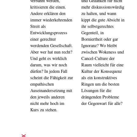
verbannt werden,
und Gedanken für nicht
kritisieren die einen.
mehr diskussionswürdig
Andere erklären den
zu halten, und wann
immer wiederkehrenden
kippt die gute Absicht in
Streit als
ihr selbstgerechtes
Entwicklungsprozess
Gegenteil, in
einer gerechter
Borniertheit oder gar
werdenden Gesellschaft.
Ignoranz? Wo bleibt
Aber wer hat nun recht?
zwischen Wokeness und
Und geht es wirklich
Cancel-Culture der
darum, was wir noch
Raum vielleicht für eine
dürfen? In jedem Fall
Kultur der Konsequenz
scheint die Fähigkeit zur
als ein konstruktives
empathischen
Ringen um die besten
Auseinandersetzung mit
Lösungen für die
den jeweils anderen
drängenden Probleme
nicht mehr hoch im
der Gegenwart für alle?
Kurs zu stehen.