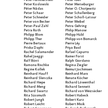
Peter Koslowski
Peter Merseburger
Péter Nádas
Peter O. Chotjewitz
Peter Schaar
Peter Schallenberg
Peter Schneider
Peter Scholl-Latour
Peter von Becker
Peter Weibel
Peter-Paul Zahl
Petra Gehring
Petra Roth
Philip Manow
Philipp Blom
Philipp Hübl
Philipp Ther
Philipp von Bismarck
Pierre Bertaux
Pierre Léy
Priska Daphi
Priya Basil
Rachel Salamander
Rafael Capurro
Rahel Jaeggi
Rainer Forst
Ralf Bönt
Ralph Giordano
Ramona Rischke
Regina Ziegler
Regine Kollek
Reimut Jochimsen
Reinhard Hauff
Reinhard Marx
Reinhard Slenczka
Renate Köcher
Richard Hiepe
Richard Löwenthal
Richard Meng
Richard Sennett
Richard Swartz
Richard von Weizsäcker
Rita Süssmuth
Robert Habeck
Robert Jungk
Robert Kurz
Robert Leicht
Robert Misik