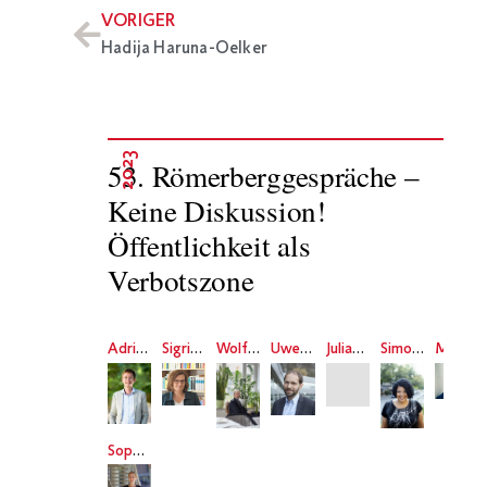
VORIGER
Hadija Haruna-Oelker
2023
53. Römerberggespräche –
Keine Diskussion!
Öffentlichkeit als
Verbotszone
Adrian Daub
Sigrid Köhler
Wolfgang Ullrich
Uwe Volkmann
Julian Nida-Rümelin
Simone Dede Ayivi
Meron Mendel
Sophie Schönberger