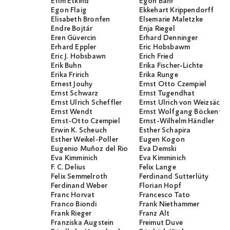
Efim Etkind
Egon Bahr
Egon Flaig
Ekkehart Krippendorff
Elisabeth Bronfen
Elsemarie Maletzke
Endre Bojtár
Enja Riegel
Eren Güvercin
Erhard Denninger
Erhard Eppler
Eric Hobsbawm
Eric J. Hobsbawn
Erich Fried
Erik Buhn
Erika Fischer-Lichte
Erika Fririch
Erika Runge
Ernest Jouhy
Ernst Otto Czempiel
Ernst Schwarz
Ernst Tugendhat
Ernst Ulrich Scheffler
Ernst Ulrich von Weizsäcker
Ernst Wendt
Ernst Wolfgang Böckenför
Ernst-Otto Czempiel
Ernst-Wilhelm Händler
Erwin K. Scheuch
Esther Schapira
Esther Weikel-Poller
Eugen Kogon
Eugenio Muñoz del Rio
Eva Demski
Eva Kimminich
Eva Kimminich
F. C. Delius
Felix Lange
Felix Semmelroth
Ferdinand Sutterlüty
Ferdinand Weber
Florian Hopf
Franc Horvat
Francesco Tato
Franco Biondi
Frank Niethammer
Frank Rieger
Franz Alt
Franziska Augstein
Freimut Duve