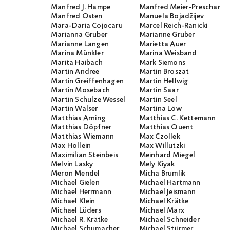
Manfred J. Hampe
Manfred Meier-Preschany
Manfred Osten
Manuela Bojadžijev
Mara-Daria Cojocaru
Marcel Reich-Ranicki
Marianna Gruber
Marianne Gruber
Marianne Langen
Marietta Auer
Marina Münkler
Marina Weisband
Marita Haibach
Mark Siemons
Martin Andree
Martin Broszat
Martin Greiffenhagen
Martin Hellwig
Martin Mosebach
Martin Saar
Martin Schulze Wessel
Martin Seel
Martin Walser
Martina Löw
Matthias Arning
Matthias C. Kettemann
Matthias Döpfner
Matthias Quent
Matthias Wiemann
Max Czollek
Max Hollein
Max Willutzki
Maximilian Steinbeis
Meinhard Miegel
Melvin Lasky
Mely Kiyak
Meron Mendel
Micha Brumlik
Michael Gielen
Michael Hartmann
Michael Herrmann
Michael Jeismann
Michael Klein
Michael Krätke
Michael Lüders
Michael Marx
Michael R. Krätke
Michael Schneider
Michael Schumacher
Michael Stürmer