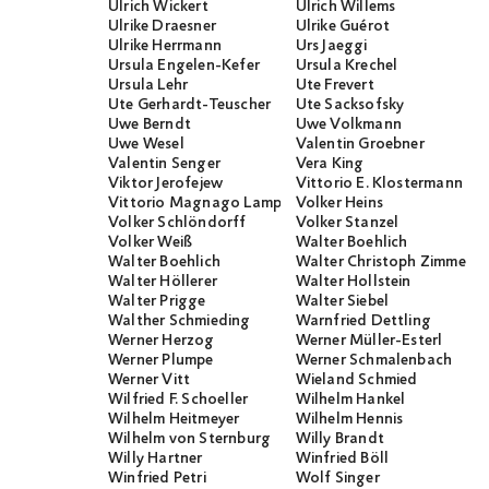
Ulrich Wickert
Ulrich Willems
Ulrike Draesner
Ulrike Guérot
Ulrike Herrmann
Urs Jaeggi
Ursula Engelen-Kefer
Ursula Krechel
Ursula Lehr
Ute Frevert
Ute Gerhardt-Teuscher
Ute Sacksofsky
Uwe Berndt
Uwe Volkmann
Uwe Wesel
Valentin Groebner
Valentin Senger
Vera King
Viktor Jerofejew
Vittorio E. Klostermann
Vittorio Magnago Lampugnani
Volker Heins
Volker Schlöndorff
Volker Stanzel
Volker Weiß
Walter Boehlich
Walter Boehlich
Walter Christoph Zimmerli
Walter Höllerer
Walter Hollstein
Walter Prigge
Walter Siebel
Walther Schmieding
Warnfried Dettling
Werner Herzog
Werner Müller-Esterl
Werner Plumpe
Werner Schmalenbach
Werner Vitt
Wieland Schmied
Wilfried F. Schoeller
Wilhelm Hankel
Wilhelm Heitmeyer
Wilhelm Hennis
Wilhelm von Sternburg
Willy Brandt
Willy Hartner
Winfried Böll
Winfried Petri
Wolf Singer