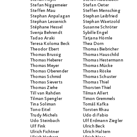
Stefan Niggemeier
Stefan Oeter
Steffen Mau
Steffen Mensching
Stephan Anpalagan
Stephan Leibfried
Stephan Lessenich
Stephan Waetzold
Stéphane Hessel
Susanne Schröter
Svenja Behrendt
Sybille Engel
Tadao Araki
Tatjana Hörnle
Teresa Koloma Beck
Thea Dorn
Theodor Ebert
Thomas Biebricher
Thomas Brussig
Thomas Hauschild
Thomas Heberer
Thomas Hestermann
Thomas Meyer
Thomas Mücke
Thomas Oberender
Thomas Röske
Thomas Schmid
Thomas Schuster
Thomas Sieverts
Thomas Thiel
Thomas Ziehe
Thorsten Thiel
Till van Rahden
Tilman Allert
Tilman Spengler
Timon Gremmels
Tina Soliman
Tomáš Kafka
Tono Eitel
Torsten Rhau
Trudy Michels
Udo di Fabio
Udo Steinbach
Ulf Erdmann Ziegler
Ulf Fink
Ulrich Beck
Ulrich Fichtner
Ulrich Haltern