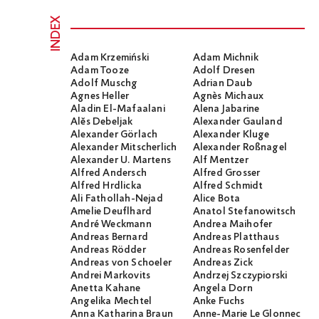
INDEX
Adam Krzemiński
Adam Michnik
Adam Tooze
Adolf Dresen
Adolf Muschg
Adrian Daub
Agnes Heller
Agnès Michaux
Aladin El-Mafaalani
Alena Jabarine
Alĕs Debeljak
Alexander Gauland
Alexander Görlach
Alexander Kluge
Alexander Mitscherlich
Alexander Roßnagel
Alexander U. Martens
Alf Mentzer
Alfred Andersch
Alfred Grosser
Alfred Hrdlicka
Alfred Schmidt
Ali Fathollah-Nejad
Alice Bota
Amelie Deuflhard
Anatol Stefanowitsch
André Weckmann
Andrea Maihofer
Andreas Bernard
Andreas Platthaus
Andreas Rödder
Andreas Rosenfelder
Andreas von Schoeler
Andreas Zick
Andrei Markovits
Andrzej Szczypiorski
Anetta Kahane
Angela Dorn
Angelika Mechtel
Anke Fuchs
Anna Katharina Braun
Anne-Marie Le Glonnec