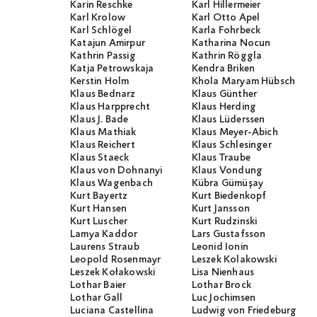
Karin Reschke
Karl Hillermeier
Karl Krolow
Karl Otto Apel
Karl Schlögel
Karla Fohrbeck
Katajun Amirpur
Katharina Nocun
Kathrin Passig
Kathrin Röggla
Katja Petrowskaja
Kendra Briken
Kerstin Holm
Khola Maryam Hübsch
Klaus Bednarz
Klaus Günther
Klaus Harpprecht
Klaus Herding
Klaus J. Bade
Klaus Lüderssen
Klaus Mathiak
Klaus Meyer-Abich
Klaus Reichert
Klaus Schlesinger
Klaus Staeck
Klaus Traube
Klaus von Dohnanyi
Klaus Vondung
Klaus Wagenbach
Kübra Gümüşay
Kurt Bayertz
Kurt Biedenkopf
Kurt Hansen
Kurt Jansson
Kurt Luscher
Kurt Rudzinski
Lamya Kaddor
Lars Gustafsson
Laurens Straub
Leonid Ionin
Leopold Rosenmayr
Leszek Kolakowski
Leszek Kołakowski
Lisa Nienhaus
Lothar Baier
Lothar Brock
Lothar Gall
Luc Jochimsen
Luciana Castellina
Ludwig von Friedeburg