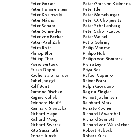
Peter Gorsen
Peter Graf von Kielmanseg
Peter Hammerstein
Peter Iden
Peter Koslowski
Peter Merseburger
Péter Nádas
Peter O. Chotjewitz
Peter Schaar
Peter Schallenberg
Peter Schneider
Peter Scholl-Latour
Peter von Becker
Peter Weibel
Peter-Paul Zahl
Petra Gehring
Petra Roth
Philip Manow
Philipp Blom
Philipp Hübl
Philipp Ther
Philipp von Bismarck
Pierre Bertaux
Pierre Léy
Priska Daphi
Priya Basil
Rachel Salamander
Rafael Capurro
Rahel Jaeggi
Rainer Forst
Ralf Bönt
Ralph Giordano
Ramona Rischke
Regina Ziegler
Regine Kollek
Reimut Jochimsen
Reinhard Hauff
Reinhard Marx
Reinhard Slenczka
Renate Köcher
Richard Hiepe
Richard Löwenthal
Richard Meng
Richard Sennett
Richard Swartz
Richard von Weizsäcker
Rita Süssmuth
Robert Habeck
Robert Jungk
Robert Kurz