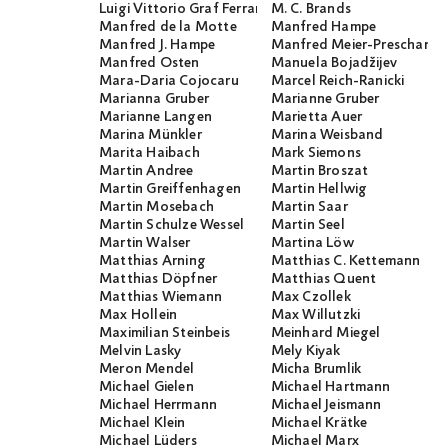
Luigi Vittorio Graf Ferraris
M. C. Brands
Manfred de la Motte
Manfred Hampe
Manfred J. Hampe
Manfred Meier-Preschany
Manfred Osten
Manuela Bojadžijev
Mara-Daria Cojocaru
Marcel Reich-Ranicki
Marianna Gruber
Marianne Gruber
Marianne Langen
Marietta Auer
Marina Münkler
Marina Weisband
Marita Haibach
Mark Siemons
Martin Andree
Martin Broszat
Martin Greiffenhagen
Martin Hellwig
Martin Mosebach
Martin Saar
Martin Schulze Wessel
Martin Seel
Martin Walser
Martina Löw
Matthias Arning
Matthias C. Kettemann
Matthias Döpfner
Matthias Quent
Matthias Wiemann
Max Czollek
Max Hollein
Max Willutzki
Maximilian Steinbeis
Meinhard Miegel
Melvin Lasky
Mely Kiyak
Meron Mendel
Micha Brumlik
Michael Gielen
Michael Hartmann
Michael Herrmann
Michael Jeismann
Michael Klein
Michael Krätke
Michael Lüders
Michael Marx