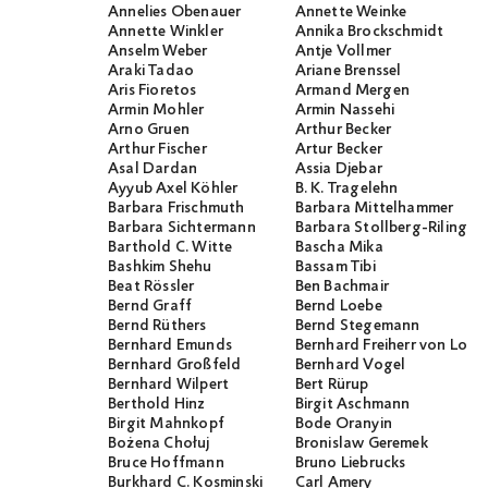
Annelies Obenauer
Annette Weinke
Annette Winkler
Annika Brockschmidt
Anselm Weber
Antje Vollmer
Araki Tadao
Ariane Brenssel
Aris Fioretos
Armand Mergen
Armin Mohler
Armin Nassehi
Arno Gruen
Arthur Becker
Arthur Fischer
Artur Becker
Asal Dardan
Assia Djebar
Ayyub Axel Köhler
B. K. Tragelehn
Barbara Frischmuth
Barbara Mittelhammer
Barbara Sichtermann
Barbara Stollberg-Rilinger
Barthold C. Witte
Bascha Mika
Bashkim Shehu
Bassam Tibi
Beat Rössler
Ben Bachmair
Bernd Graff
Bernd Loebe
Bernd Rüthers
Bernd Stegemann
Bernhard Emunds
Bernhard Freiherr von Loef
Bernhard Großfeld
Bernhard Vogel
Bernhard Wilpert
Bert Rürup
Berthold Hinz
Birgit Aschmann
Birgit Mahnkopf
Bode Oranyin
Bożena Chołuj
Bronislaw Geremek
Bruce Hoffmann
Bruno Liebrucks
Burkhard C. Kosminski
Carl Amery