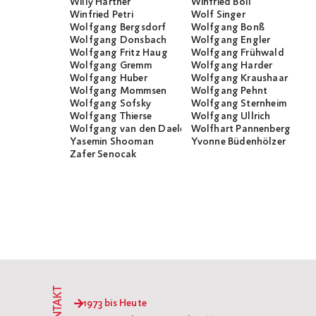
Willy Hartner
Winfried Böll
Winfried Petri
Wolf Singer
Wolfgang Bergsdorf
Wolfgang Bonß
Wolfgang Donsbach
Wolfgang Engler
Wolfgang Fritz Haug
Wolfgang Frühwald
Wolfgang Gremm
Wolfgang Harder
Wolfgang Huber
Wolfgang Kraushaar
Wolfgang Mommsen
Wolfgang Pehnt
Wolfgang Sofsky
Wolfgang Sternheim
Wolfgang Thierse
Wolfgang Ullrich
Wolfgang van den Daele
Wolfhart Pannenberg
Yasemin Shooman
Yvonne Büdenhölzer
Zafer Senocak
KONTAKT
1973 bis Heute