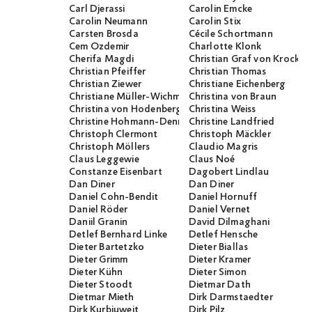
Carl Djerassi
Carolin Emcke
Carolin Neumann
Carolin Stix
Carsten Brosda
Cécile Schortmann
Cem Özdemir
Charlotte Klonk
Cherifa Magdi
Christian Graf von Krocko
Christian Pfeiffer
Christian Thomas
Christian Ziewer
Christiane Eichenberg
Christiane Müller-Wichmann
Christina von Braun
Christina von Hodenberg
Christina Weiss
Christine Hohmann-Dennhardt
Christine Landfried
Christoph Clermont
Christoph Mäckler
Christoph Möllers
Claudio Magris
Claus Leggewie
Claus Noé
Constanze Eisenbart
Dagobert Lindlau
Dan Diner
Dan Diner
Daniel Cohn-Bendit
Daniel Hornuff
Daniel Röder
Daniel Vernet
Daniil Granin
David Dilmaghani
Detlef Bernhard Linke
Detlef Hensche
Dieter Bartetzko
Dieter Biallas
Dieter Grimm
Dieter Kramer
Dieter Kühn
Dieter Simon
Dieter Stoodt
Dietmar Dath
Dietmar Mieth
Dirk Darmstaedter
Dirk Kurbjuweit
Dirk Pilz