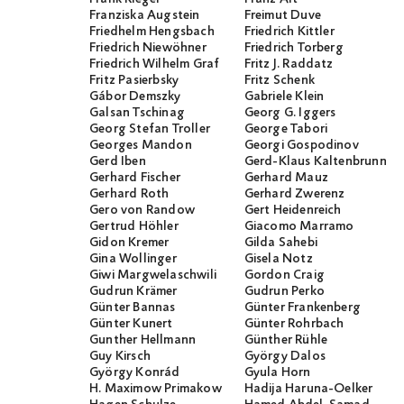
Franziska Augstein
Freimut Duve
Friedhelm Hengsbach
Friedrich Kittler
Friedrich Niewöhner
Friedrich Torberg
Friedrich Wilhelm Graf
Fritz J. Raddatz
Fritz Pasierbsky
Fritz Schenk
Gábor Demszky
Gabriele Klein
Galsan Tschinag
Georg G. Iggers
Georg Stefan Troller
George Tabori
Georges Mandon
Georgi Gospodinov
Gerd Iben
Gerd-Klaus Kaltenbrunner
Gerhard Fischer
Gerhard Mauz
Gerhard Roth
Gerhard Zwerenz
Gero von Randow
Gert Heidenreich
Gertrud Höhler
Giacomo Marramo
Gidon Kremer
Gilda Sahebi
Gina Wollinger
Gisela Notz
Giwi Margwelaschwili
Gordon Craig
Gudrun Krämer
Gudrun Perko
Günter Bannas
Günter Frankenberg
Günter Kunert
Günter Rohrbach
Gunther Hellmann
Günther Rühle
Guy Kirsch
György Dalos
György Konrád
Gyula Horn
H. Maximow Primakow
Hadija Haruna-Oelker