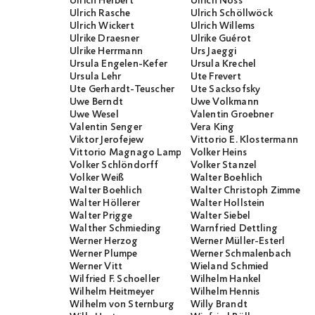
Ulrich Herbert
Ulrich Noss
Ulrich Rasche
Ulrich Schöllwöck
Ulrich Wickert
Ulrich Willems
Ulrike Draesner
Ulrike Guérot
Ulrike Herrmann
Urs Jaeggi
Ursula Engelen-Kefer
Ursula Krechel
Ursula Lehr
Ute Frevert
Ute Gerhardt-Teuscher
Ute Sacksofsky
Uwe Berndt
Uwe Volkmann
Uwe Wesel
Valentin Groebner
Valentin Senger
Vera King
Viktor Jerofejew
Vittorio E. Klostermann
Vittorio Magnago Lampugnani
Volker Heins
Volker Schlöndorff
Volker Stanzel
Volker Weiß
Walter Boehlich
Walter Boehlich
Walter Christoph Zimmerli
Walter Höllerer
Walter Hollstein
Walter Prigge
Walter Siebel
Walther Schmieding
Warnfried Dettling
Werner Herzog
Werner Müller-Esterl
Werner Plumpe
Werner Schmalenbach
Werner Vitt
Wieland Schmied
Wilfried F. Schoeller
Wilhelm Hankel
Wilhelm Heitmeyer
Wilhelm Hennis
Wilhelm von Sternburg
Willy Brandt