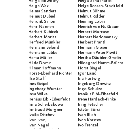
Helga Nowotny
Helga Schuchardt
Helga Wex
Helge Rossen-Stadtfeld
Helma Sanders
Helmut Böhme
Helmut Dubiel
Helmut Ridder
Hendrik Simon
Henning Lobin
Henri Nannen
Henrich von Nußbaum
Herbert Kubicek
Herbert Marcuse
Herbert Moritz
Herbert Nedomansky
Herfried Münkler
Heribert Prantl
Hermann Beland
Hermann Glaser
Hermann Lübbe
Hermann Peter Piwitt
Herta Müller
Hertha Däubler-Gmelin
Hilde Domin
Hildegard Hamm-Brücher
Hilmar Hoffmann
Horst Bingel
Horst-Eberhard Richter
Igor Lasić
Ilse Staff
Ina Hartwig
Ines Geipel
Ingeborg Drewitz
Ingeborg Wurster
Ingo Schulze
Insa Wilke
Irenäus Eibl-Eibesfeld
Irenäus Eibl-Eibesfeldt
Irene Hardach-Pinke
Irina Scherbakowa
Iring Fetscher
Irmtraud Morgner
István Eörsi
Ivailo Ditchev
Ivan Illich
Ivan Ivanji
Ivan Krastev
Ivan Nagel
Ivo Frenzel