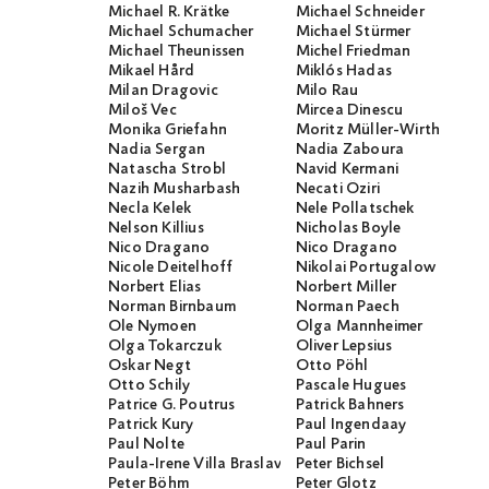
Michael R. Krätke
Michael Schneider
Michael Schumacher
Michael Stürmer
Michael Theunissen
Michel Friedman
Mikael Hård
Miklós Hadas
Milan Dragovic
Milo Rau
Miloš Vec
Mircea Dinescu
Monika Griefahn
Moritz Müller-Wirth
Nadia Sergan
Nadia Zaboura
Natascha Strobl
Navid Kermani
Nazih Musharbash
Necati Öziri
Necla Kelek
Nele Pollatschek
Nelson Killius
Nicholas Boyle
Nico Dragano
Nico Dragano
Nicole Deitelhoff
Nikolai Portugalow
Norbert Elias
Norbert Miller
Norman Birnbaum
Norman Paech
Ole Nymoen
Olga Mannheimer
Olga Tokarczuk
Oliver Lepsius
Oskar Negt
Otto Pöhl
Otto Schily
Pascale Hugues
Patrice G. Poutrus
Patrick Bahners
Patrick Kury
Paul Ingendaay
Paul Nolte
Paul Parin
Paula-Irene Villa Braslavsky
Peter Bichsel
Peter Böhm
Peter Glotz