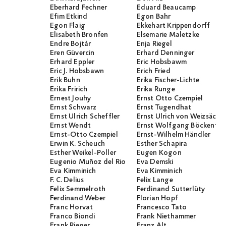
Eberhard Fechner
Eduard Beaucamp
Efim Etkind
Egon Bahr
Egon Flaig
Ekkehart Krippendorff
Elisabeth Bronfen
Elsemarie Maletzke
Endre Bojtár
Enja Riegel
Eren Güvercin
Erhard Denninger
Erhard Eppler
Eric Hobsbawm
Eric J. Hobsbawn
Erich Fried
Erik Buhn
Erika Fischer-Lichte
Erika Fririch
Erika Runge
Ernest Jouhy
Ernst Otto Czempiel
Ernst Schwarz
Ernst Tugendhat
Ernst Ulrich Scheffler
Ernst Ulrich von Weizsäcker
Ernst Wendt
Ernst Wolfgang Böckenför
Ernst-Otto Czempiel
Ernst-Wilhelm Händler
Erwin K. Scheuch
Esther Schapira
Esther Weikel-Poller
Eugen Kogon
Eugenio Muñoz del Rio
Eva Demski
Eva Kimminich
Eva Kimminich
F. C. Delius
Felix Lange
Felix Semmelroth
Ferdinand Sutterlüty
Ferdinand Weber
Florian Hopf
Franc Horvat
Francesco Tato
Franco Biondi
Frank Niethammer
Frank Rieger
Franz Alt