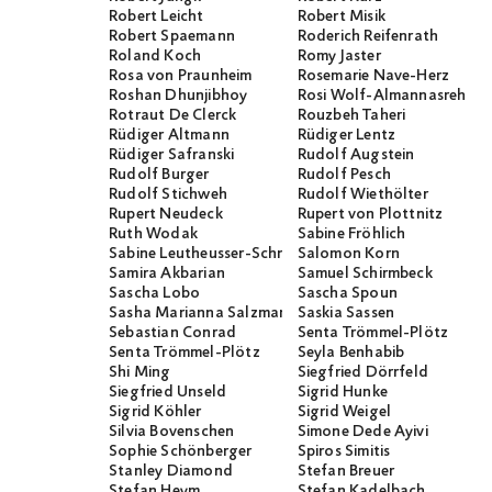
Robert Leicht
Robert Misik
Robert Spaemann
Roderich Reifenrath
Roland Koch
Romy Jaster
Rosa von Praunheim
Rosemarie Nave-Herz
Roshan Dhunjibhoy
Rosi Wolf-Almannasreh
Rotraut De Clerck
Rouzbeh Taheri
Rüdiger Altmann
Rüdiger Lentz
Rüdiger Safranski
Rudolf Augstein
Rudolf Burger
Rudolf Pesch
Rudolf Stichweh
Rudolf Wiethölter
Rupert Neudeck
Rupert von Plottnitz
Ruth Wodak
Sabine Fröhlich
Sabine Leutheusser-Schnarrenberger
Salomon Korn
Samira Akbarian
Samuel Schirmbeck
Sascha Lobo
Sascha Spoun
Sasha Marianna Salzmann
Saskia Sassen
Sebastian Conrad
Senta Trömmel-Plötz
Senta Trömmel-Plötz
Seyla Benhabib
Shi Ming
Siegfried Dörrfeld
Siegfried Unseld
Sigrid Hunke
Sigrid Köhler
Sigrid Weigel
Silvia Bovenschen
Simone Dede Ayivi
Sophie Schönberger
Spiros Simitis
Stanley Diamond
Stefan Breuer
Stefan Heym
Stefan Kadelbach