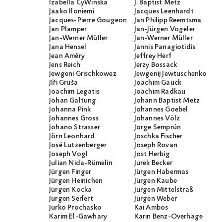
Izabella CyWinska
J. Baptist Metz
Jaako Iloniemi
Jacques Leenhardt
Jacques-Pierre Gougeon
Jan Philipp Reemtsma
Jan Plamper
Jan-Jürgen Vogeler
Jan-Werner Müller
Jan-Werner Müller
Jana Hensel
Jannis Panagiotidis
Jean Améry
Jeffrey Herf
Jens Reich
Jerzy Bossack
Jewgeni Grischkowez
Jewgenij Jewtuschenko
Jíři Gruša
Joachim Gauck
Joachim Legatis
Joachim Radkau
Johan Galtung
Johann Baptist Metz
Johanna Pink
Johannes Goebel
Johannes Gross
Johannes Völz
Johano Strasser
Jorge Semprún
Jörn Leonhard
Joschka Fischer
José Lutzenberger
Joseph Rovan
Joseph Vogl
Jost Herbig
Julian Nida-Rümelin
Jurek Becker
Jürgen Finger
Jürgen Habermas
Jürgen Heinichen
Jürgen Kaube
Jürgen Kocka
Jürgen Mittelstraß
Jürgen Seifert
Jürgen Weber
Jurko Prochasko
Kai Ambos
Karim El-Gawhary
Karin Benz-Overhage