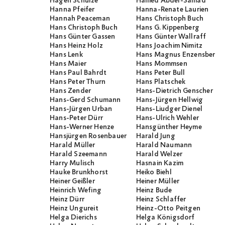
Hagen Schulze
Hamed Abdel-Samad
Hanna Pfeifer
Hanna-Renate Laurien
Hannah Peaceman
Hans Christoph Buch
Hans Christoph Buch
Hans G. Kippenberg
Hans Günter Gassen
Hans Günter Wallraff
Hans Heinz Holz
Hans Joachim Nimitz
Hans Lenk
Hans Magnus Enzensberge
Hans Maier
Hans Mommsen
Hans Paul Bahrdt
Hans Peter Bull
Hans Peter Thurn
Hans Platschek
Hans Zender
Hans-Dietrich Genscher
Hans-Gerd Schumann
Hans-Jürgen Hellwig
Hans-Jürgen Urban
Hans-Liudger Dienel
Hans-Peter Dürr
Hans-Ulrich Wehler
Hans-Werner Henze
Hansgünther Heyme
Hansjürgen Rosenbauer
Harald Jung
Harald Müller
Harald Naumann
Harald Szeemann
Harald Welzer
Harry Mulisch
Hasnain Kazim
Hauke Brunkhorst
Heiko Biehl
Heiner Geißler
Heiner Müller
Heinrich Wefing
Heinz Bude
Heinz Dürr
Heinz Schlaffer
Heinz Ungureit
Heinz-Otto Peitgen
Helga Dierichs
Helga Königsdorf