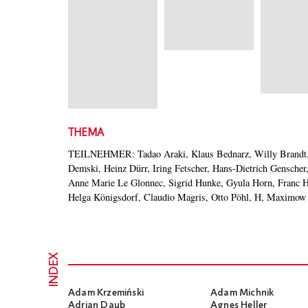
THEMA
TEILNEHMER: Tadao Araki, Klaus Bednarz, Willy Brandt,
Rühle, Fritz Schenk, Jorge Semprún, Tilman Spengler, Da
Demski, Heinz Dürr, Iring Fetscher, Hans-Dietrich Gensche
Tabori, Franceso Tato, Izabella CyWinska – MODERATION
Anne Marie Le Glonnec, Sigrid Hunke, Gyula Horn, Franc Ho
Helga Königsdorf, Claudio Magris, Otto Pöhl, H, Maximow
INDEX
Adam Krzemiński
Adam Michnik
Adrian Daub
Agnes Heller