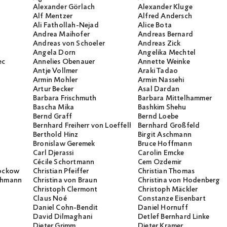
Alexander Görlach
Alexander Kluge
Alf Mentzer
Alfred Andersch
Ali Fathollah-Nejad
Alice Bota
Andrea Maihofer
Andreas Bernard
Andreas von Schoeler
Andreas Zick
Angela Dorn
Angelika Mechtel
ec
Annelies Obenauer
Annette Weinke
Antje Vollmer
Araki Tadao
Armin Mohler
Armin Nassehi
Artur Becker
Asal Dardan
Barbara Frischmuth
Barbara Mittelhammer
Bascha Mika
Bashkim Shehu
Bernd Graff
Bernd Loebe
Bernhard Freiherr von Loeffelholz
Bernhard Großfeld
Berthold Hinz
Birgit Aschmann
Bronislaw Geremek
Bruce Hoffmann
Carl Djerassi
Carolin Emcke
Cécile Schortmann
Cem Özdemir
rockow
Christian Pfeiffer
Christian Thomas
ichmann
Christina von Braun
Christina von Hodenberg
Christoph Clermont
Christoph Mäckler
Claus Noé
Constanze Eisenbart
Daniel Cohn-Bendit
Daniel Hornuff
David Dilmaghani
Detlef Bernhard Linke
Dieter Grimm
Dieter Kramer