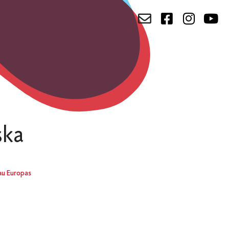
ska
au Europas