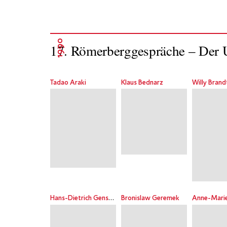
1990
17. Römerberggespräche – Der
Tadao Araki
Klaus Bednarz
Willy Brand
Hans-Dietrich Genscher
Bronislaw Geremek