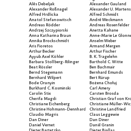
Alĕs Debeljak
Alexander Gauland
Alexander Roßnagel
Alexander U. Martens
Alfred Hrdlicka
Alfred Schmidt
Anatol Stefanowitsch
André Weckmann
Andreas Rödder
Andreas Rosenfelder
Andrzej Szczypiorski
Anetta Kahane
Anna Katharina Braun
Anne-Marie Le Glonn
Annika Brockschmidt
Anselm Weber
Aris Fioretos
Armand Mergen
Arthur Becker
Arthur Fischer
Ayyub Axel Köhler
B. K. Tragelehn
Barbara Stollberg-Rilinger
Barthold C. Witte
Beat Rössler
Ben Bachmair
Bernd Stegemann
Bernhard Emunds
Bernhard Wilpert
Bert Rürup
Bode Oranyin
Bożena Chołuj
Burkhard C. Kosminski
Carl Amery
Carolin Stix
Carsten Brosda
Cherifa Magdi
Christian Graf von K
Christiane Eichenberg
Christiane Müller-W
Christine Hohmann-Dennhardt
Christine Landfried
Claudio Magris
Claus Leggewie
Dan Diner
Dan Diner
Daniel Vernet
Daniil Granin
Dieter Bartetzko
Dieter Biallas