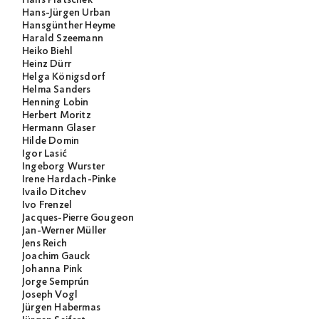
Hans-Jürgen Urban
Hansgünther Heyme
Harald Szeemann
Heiko Biehl
Heinz Dürr
Helga Königsdorf
Helma Sanders
Henning Lobin
Herbert Moritz
Hermann Glaser
Hilde Domin
Igor Lasić
Ingeborg Wurster
Irene Hardach-Pinke
Ivailo Ditchev
Ivo Frenzel
Jacques-Pierre Gougeon
Jan-Werner Müller
Jens Reich
Joachim Gauck
Johanna Pink
Jorge Semprún
Joseph Vogl
Jürgen Habermas