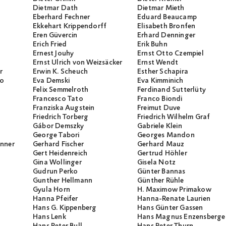
Dietmar Dath
Dietmar Mieth
Eberhard Fechner
Eduard Beaucamp
Ekkehart Krippendorff
Elisabeth Bronfen
Eren Güvercin
Erhard Denninger
Erich Fried
Erik Buhn
Ernest Jouhy
Ernst Otto Czempiel
Ernst Ulrich von Weizsäcker
Ernst Wendt
r
Erwin K. Scheuch
Esther Schapira
io
Eva Demski
Eva Kimminich
Felix Semmelroth
Ferdinand Sutterlüty
Francesco Tato
Franco Biondi
Franziska Augstein
Freimut Duve
Friedrich Torberg
Friedrich Wilhelm Graf
Gábor Demszky
Gabriele Klein
George Tabori
Georges Mandon
unner
Gerhard Fischer
Gerhard Mauz
Gert Heidenreich
Gertrud Höhler
Gina Wollinger
Gisela Notz
Gudrun Perko
Günter Bannas
Gunther Hellmann
Günther Rühle
Gyula Horn
H. Maximow Primakow
Hanna Pfeifer
Hanna-Renate Laurien
Hans G. Kippenberg
Hans Günter Gassen
Hans Lenk
Hans Magnus Enzensberge
Hans Peter Bull
Hans Peter Thurn