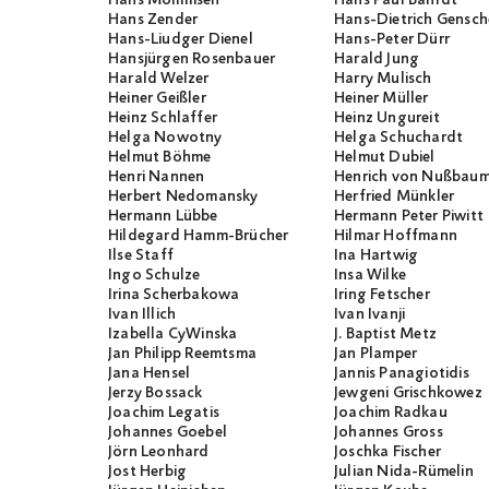
Hans Zender
Hans-Dietrich Gensch
Hans-Liudger Dienel
Hans-Peter Dürr
Hansjürgen Rosenbauer
Harald Jung
Harald Welzer
Harry Mulisch
Heiner Geißler
Heiner Müller
Heinz Schlaffer
Heinz Ungureit
Helga Nowotny
Helga Schuchardt
Helmut Böhme
Helmut Dubiel
Henri Nannen
Henrich von Nußbau
Herbert Nedomansky
Herfried Münkler
Hermann Lübbe
Hermann Peter Piwitt
Hildegard Hamm-Brücher
Hilmar Hoffmann
Ilse Staff
Ina Hartwig
Ingo Schulze
Insa Wilke
Irina Scherbakowa
Iring Fetscher
Ivan Illich
Ivan Ivanji
Izabella CyWinska
J. Baptist Metz
Jan Philipp Reemtsma
Jan Plamper
Jana Hensel
Jannis Panagiotidis
Jerzy Bossack
Jewgeni Grischkowez
Joachim Legatis
Joachim Radkau
Johannes Goebel
Johannes Gross
Jörn Leonhard
Joschka Fischer
Jost Herbig
Julian Nida-Rümelin