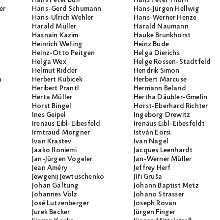
er
Hans-Gerd Schumann
Hans-Jürgen Hellwig
Hans-Ulrich Wehler
Hans-Werner Henze
Harald Müller
Harald Naumann
Hasnain Kazim
Hauke Brunkhorst
Heinrich Wefing
Heinz Bude
Heinz-Otto Peitgen
Helga Dierichs
Helga Wex
Helge Rossen-Stadtfeld
Helmut Ridder
Hendrik Simon
m
Herbert Kubicek
Herbert Marcuse
Heribert Prantl
Hermann Beland
Herta Müller
Hertha Däubler-Gmelin
Horst Bingel
Horst-Eberhard Richter
Ines Geipel
Ingeborg Drewitz
Irenäus Eibl-Eibesfeld
Irenäus Eibl-Eibesfeldt
Irmtraud Morgner
István Eörsi
Ivan Krastev
Ivan Nagel
Jaako Iloniemi
Jacques Leenhardt
Jan-Jürgen Vogeler
Jan-Werner Müller
Jean Améry
Jeffrey Herf
Jewgenij Jewtuschenko
Jíři Gruša
Johan Galtung
Johann Baptist Metz
Johannes Völz
Johano Strasser
José Lutzenberger
Joseph Rovan
Jurek Becker
Jürgen Finger