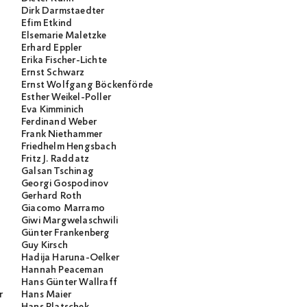
Dirk Darmstaedter
Efim Etkind
Elsemarie Maletzke
Erhard Eppler
Erika Fischer-Lichte
Ernst Schwarz
Ernst Wolfgang Böckenförde
Esther Weikel-Poller
Eva Kimminich
Ferdinand Weber
Frank Niethammer
Friedhelm Hengsbach
Fritz J. Raddatz
Galsan Tschinag
Georgi Gospodinov
Gerhard Roth
Giacomo Marramo
Giwi Margwelaschwili
Günter Frankenberg
Guy Kirsch
Hadija Haruna-Oelker
Hannah Peaceman
Hans Günter Wallraff
r
Hans Maier
Hans Platschek