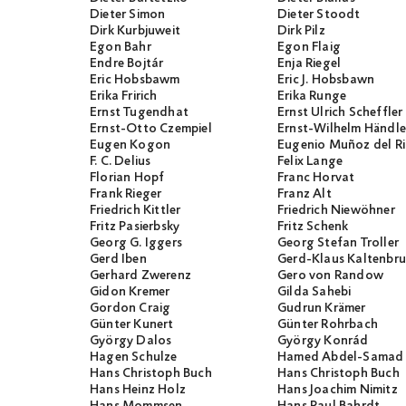
Dieter Simon
Dieter Stoodt
Dirk Kurbjuweit
Dirk Pilz
Egon Bahr
Egon Flaig
Endre Bojtár
Enja Riegel
Eric Hobsbawm
Eric J. Hobsbawn
Erika Fririch
Erika Runge
Ernst Tugendhat
Ernst Ulrich Scheffler
Ernst-Otto Czempiel
Ernst-Wilhelm Händle
Eugen Kogon
Eugenio Muñoz del R
F. C. Delius
Felix Lange
Florian Hopf
Franc Horvat
Frank Rieger
Franz Alt
Friedrich Kittler
Friedrich Niewöhner
Fritz Pasierbsky
Fritz Schenk
Georg G. Iggers
Georg Stefan Troller
Gerd Iben
Gerd-Klaus Kaltenbr
Gerhard Zwerenz
Gero von Randow
Gidon Kremer
Gilda Sahebi
Gordon Craig
Gudrun Krämer
Günter Kunert
Günter Rohrbach
György Dalos
György Konrád
Hagen Schulze
Hamed Abdel-Samad
Hans Christoph Buch
Hans Christoph Buch
Hans Heinz Holz
Hans Joachim Nimitz
Hans Mommsen
Hans Paul Bahrdt