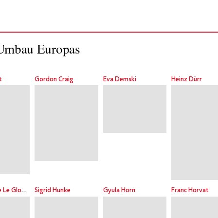
 Umbau Europas
t
Gordon Craig
Eva Demski
Heinz Dürr
Anne-Marie Le Glonnec
Sigrid Hunke
Gyula Horn
Franc Horvat