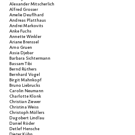
Alexander Mitscherlich
Alfred Grosser
Amelie Deuflhard
Andreas Platthaus
Andrei Markovits
Anke Fuchs
Annette Winkler
Ariane Brenssel
Arno Gruen
Assia Djebar
Barbara Sichtermann
Bassam Tibi
Bernd Rüthers
Bernhard Vogel
Birgit Mahnkopf
Bruno Liebrucks
Carolin Neumann
Charlotte Klonk
Christian Ziewer
Christina Weiss
Christoph Möllers
Dagobert Lindlau
Daniel Röder
Detlef Hensche
Dieter Kühn