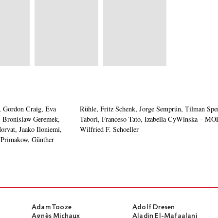
 Gordon Craig, Eva
niel Vernet, George
r, Bronislaw Geremek,
: Erhard Denninger,
rvat, Jaako Iloniemi,
Wilfried F. Schoeller
 Primakow, Günther
Adam Tooze
Adolf Dresen
Agnès Michaux
Aladin El-Mafaalani