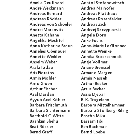
Amelie Deuflhard
Anatol Stefanowitsch
André Weckmann
Andrea Maihofer
Andreas Bernard
Andreas Platthaus
Andreas Rödder
Andreas Rosenfelder
Andreas von Schoeler
Andreas Zick
Andrei Markovits
Andrzej Szczypiorski
Anetta Kahane
Angela Dorn
Angelika Mechtel
Anke Fuchs
Anna Katharina Braun
Anne-Marie Le Glonnec
Annelies Obenauer
Annette Weinke
Annette Winkler
Annika Brockschmidt
Anselm Weber
Antje Vollmer
Araki Tadao
Ariane Brenssel
Aris Fioretos
Armand Mergen
Armin Mohler
Armin Nassehi
Arno Gruen
Arthur Becker
Arthur Fischer
Artur Becker
Asal Dardan
Assia Djebar
Ayyub Axel Köhler
B. K. Tragelehn
Barbara Frischmuth
Barbara Mittelhammer
Barbara Sichtermann
Barbara Stollberg-Rilinger
Barthold C. Witte
Bascha Mika
Bashkim Shehu
Bassam Tibi
Beat Rössler
Ben Bachmair
Bernd Graff
Bernd Loebe