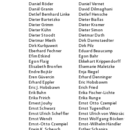
Daniel Röder
Daniel Vernet
Daniil Granin
David Dilmaghani
Detlef Bernhard Linke
Detlef Hensche
Dieter Bartetzko
Dieter Biallas
Dieter Grimm
Dieter Kramer
Dieter Kühn
Dieter Simon
Dieter Stoodt
Dietmar Dath
Dietmar Mieth
Dirk Darmstaedter
Dirk Kurbjuweit
Dirk Pilz
Eberhard Fechner
Eduard Beaucamp
Efim Etkind
Egon Bahr
Egon Flaig
Ekkehart Krippendorff
Elisabeth Bronfen
Elsemarie Maletzke
Endre Bojtár
Enja Riegel
Eren Güvercin
Erhard Denninger
Erhard Eppler
Eric Hobsbawm
Eric J. Hobsbawn
Erich Fried
Erik Buhn
Erika Fischer-Lichte
Erika Fririch
Erika Runge
Ernest Jouhy
Ernst Otto Czempiel
Ernst Schwarz
Ernst Tugendhat
Ernst Ulrich Scheffler
Ernst Ulrich von Weizsäcker
Ernst Wendt
Ernst Wolfgang Böckenför
Ernst-Otto Czempiel
Ernst-Wilhelm Händler
Erwin K. Scheuch
Esther Schapira