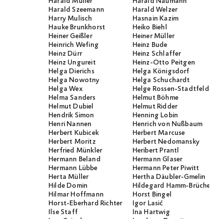
Harald Müller
Harald Naumann
Harald Szeemann
Harald Welzer
Harry Mulisch
Hasnain Kazim
Hauke Brunkhorst
Heiko Biehl
Heiner Geißler
Heiner Müller
Heinrich Wefing
Heinz Bude
Heinz Dürr
Heinz Schlaffer
Heinz Ungureit
Heinz-Otto Peitgen
Helga Dierichs
Helga Königsdorf
Helga Nowotny
Helga Schuchardt
Helga Wex
Helge Rossen-Stadtfeld
Helma Sanders
Helmut Böhme
Helmut Dubiel
Helmut Ridder
Hendrik Simon
Henning Lobin
Henri Nannen
Henrich von Nußbaum
Herbert Kubicek
Herbert Marcuse
Herbert Moritz
Herbert Nedomansky
Herfried Münkler
Heribert Prantl
Hermann Beland
Hermann Glaser
Hermann Lübbe
Hermann Peter Piwitt
Herta Müller
Hertha Däubler-Gmelin
Hilde Domin
Hildegard Hamm-Brücher
Hilmar Hoffmann
Horst Bingel
Horst-Eberhard Richter
Igor Lasić
Ilse Staff
Ina Hartwig