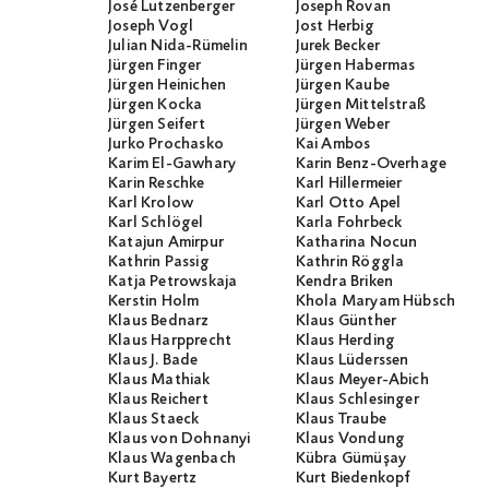
José Lutzenberger
Joseph Rovan
Joseph Vogl
Jost Herbig
Julian Nida-Rümelin
Jurek Becker
Jürgen Finger
Jürgen Habermas
Jürgen Heinichen
Jürgen Kaube
Jürgen Kocka
Jürgen Mittelstraß
Jürgen Seifert
Jürgen Weber
Jurko Prochasko
Kai Ambos
Karim El-Gawhary
Karin Benz-Overhage
Karin Reschke
Karl Hillermeier
Karl Krolow
Karl Otto Apel
Karl Schlögel
Karla Fohrbeck
Katajun Amirpur
Katharina Nocun
Kathrin Passig
Kathrin Röggla
Katja Petrowskaja
Kendra Briken
Kerstin Holm
Khola Maryam Hübsch
Klaus Bednarz
Klaus Günther
Klaus Harpprecht
Klaus Herding
Klaus J. Bade
Klaus Lüderssen
Klaus Mathiak
Klaus Meyer-Abich
Klaus Reichert
Klaus Schlesinger
Klaus Staeck
Klaus Traube
Klaus von Dohnanyi
Klaus Vondung
Klaus Wagenbach
Kübra Gümüşay
Kurt Bayertz
Kurt Biedenkopf