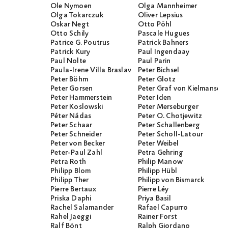
Ole Nymoen
Olga Mannheimer
Olga Tokarczuk
Oliver Lepsius
Oskar Negt
Otto Pöhl
Otto Schily
Pascale Hugues
Patrice G. Poutrus
Patrick Bahners
Patrick Kury
Paul Ingendaay
Paul Nolte
Paul Parin
Paula-Irene Villa Braslavsky
Peter Bichsel
Peter Böhm
Peter Glotz
Peter Gorsen
Peter Graf von Kielmanseg
Peter Hammerstein
Peter Iden
Peter Koslowski
Peter Merseburger
Péter Nádas
Peter O. Chotjewitz
Peter Schaar
Peter Schallenberg
Peter Schneider
Peter Scholl-Latour
Peter von Becker
Peter Weibel
Peter-Paul Zahl
Petra Gehring
Petra Roth
Philip Manow
Philipp Blom
Philipp Hübl
Philipp Ther
Philipp von Bismarck
Pierre Bertaux
Pierre Léy
Priska Daphi
Priya Basil
Rachel Salamander
Rafael Capurro
Rahel Jaeggi
Rainer Forst
Ralf Bönt
Ralph Giordano