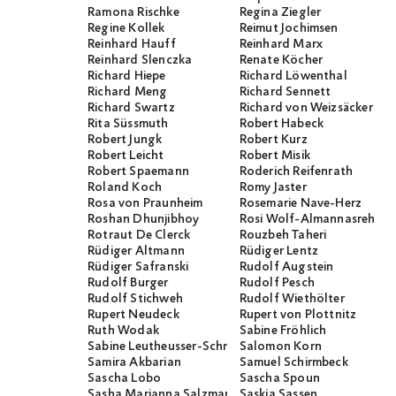
Ramona Rischke
Regina Ziegler
Regine Kollek
Reimut Jochimsen
Reinhard Hauff
Reinhard Marx
Reinhard Slenczka
Renate Köcher
Richard Hiepe
Richard Löwenthal
Richard Meng
Richard Sennett
Richard Swartz
Richard von Weizsäcker
Rita Süssmuth
Robert Habeck
Robert Jungk
Robert Kurz
Robert Leicht
Robert Misik
Robert Spaemann
Roderich Reifenrath
Roland Koch
Romy Jaster
Rosa von Praunheim
Rosemarie Nave-Herz
Roshan Dhunjibhoy
Rosi Wolf-Almannasreh
Rotraut De Clerck
Rouzbeh Taheri
Rüdiger Altmann
Rüdiger Lentz
Rüdiger Safranski
Rudolf Augstein
Rudolf Burger
Rudolf Pesch
Rudolf Stichweh
Rudolf Wiethölter
Rupert Neudeck
Rupert von Plottnitz
Ruth Wodak
Sabine Fröhlich
Sabine Leutheusser-Schnarrenberger
Salomon Korn
Samira Akbarian
Samuel Schirmbeck
Sascha Lobo
Sascha Spoun
Sasha Marianna Salzmann
Saskia Sassen