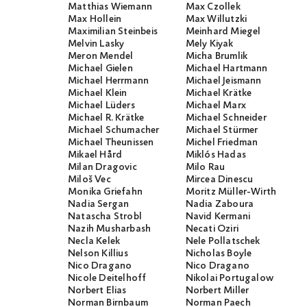
Matthias Wiemann
Max Czollek
Max Hollein
Max Willutzki
Maximilian Steinbeis
Meinhard Miegel
Melvin Lasky
Mely Kiyak
Meron Mendel
Micha Brumlik
Michael Gielen
Michael Hartmann
Michael Herrmann
Michael Jeismann
Michael Klein
Michael Krätke
Michael Lüders
Michael Marx
Michael R. Krätke
Michael Schneider
Michael Schumacher
Michael Stürmer
Michael Theunissen
Michel Friedman
Mikael Hård
Miklós Hadas
Milan Dragovic
Milo Rau
Miloš Vec
Mircea Dinescu
Monika Griefahn
Moritz Müller-Wirth
Nadia Sergan
Nadia Zaboura
Natascha Strobl
Navid Kermani
Nazih Musharbash
Necati Öziri
Necla Kelek
Nele Pollatschek
Nelson Killius
Nicholas Boyle
Nico Dragano
Nico Dragano
Nicole Deitelhoff
Nikolai Portugalow
Norbert Elias
Norbert Miller
Norman Birnbaum
Norman Paech