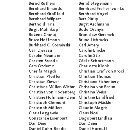
Bernd Rüthers
Bernd Stegemann
Bernhard Emunds
Bernhard Freiherr von Loef
Bernhard Großfeld
Bernhard Vogel
Bernhard Wilpert
Bert Rürup
Berthold Hinz
Birgit Aschmann
Birgit Mahnkopf
Bode Oranyin
Bożena Chołuj
Bronislaw Geremek
Bruce Hoffmann
Bruno Liebrucks
Burkhard C. Kosminski
Carl Amery
Carl Djerassi
Carolin Emcke
Carolin Neumann
Carolin Stix
Carsten Brosda
Cécile Schortmann
Cem Özdemir
Charlotte Klonk
Cherifa Magdi
Christian Graf von Krocko
Christian Pfeiffer
Christian Thomas
Christian Ziewer
Christiane Eichenberg
Christiane Müller-Wichmann
Christina von Braun
Christina von Hodenberg
Christina Weiss
Christine Hohmann-Dennhardt
Christine Landfried
Christoph Clermont
Christoph Mäckler
Christoph Möllers
Claudio Magris
Claus Leggewie
Claus Noé
Constanze Eisenbart
Dagobert Lindlau
Dan Diner
Dan Diner
Daniel Cohn-Bendit
Daniel Hornuff