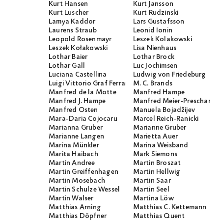
Kurt Hansen
Kurt Jansson
Kurt Luscher
Kurt Rudzinski
Lamya Kaddor
Lars Gustafsson
Laurens Straub
Leonid Ionin
Leopold Rosenmayr
Leszek Kolakowski
Leszek Kołakowski
Lisa Nienhaus
Lothar Baier
Lothar Brock
Lothar Gall
Luc Jochimsen
Luciana Castellina
Ludwig von Friedeburg
Luigi Vittorio Graf Ferraris
M. C. Brands
Manfred de la Motte
Manfred Hampe
Manfred J. Hampe
Manfred Meier-Preschany
Manfred Osten
Manuela Bojadžijev
Mara-Daria Cojocaru
Marcel Reich-Ranicki
Marianna Gruber
Marianne Gruber
Marianne Langen
Marietta Auer
Marina Münkler
Marina Weisband
Marita Haibach
Mark Siemons
Martin Andree
Martin Broszat
Martin Greiffenhagen
Martin Hellwig
Martin Mosebach
Martin Saar
Martin Schulze Wessel
Martin Seel
Martin Walser
Martina Löw
Matthias Arning
Matthias C. Kettemann
Matthias Döpfner
Matthias Quent