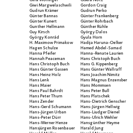
Gina Wollinger
Gisela Notz
Giwi Margwelaschwili
Gordon Craig
Gudrun Krämer
Gudrun Perko
Günter Bannas
Günter Frankenberg
Günter Kunert
Günter Rohrbach
Gunther Hellmann
Günther Rühle
Guy Kirsch
György Dalos
György Konrád
Gyula Horn
H. Maximow Primakow
Hadija Haruna-Oelker
Hagen Schulze
Hamed Abdel-Samad
Hanna Pfeifer
Hanna-Renate Laurien
Hannah Peaceman
Hans Christoph Buch
Hans Christoph Buch
Hans G. Kippenberg
Hans Günter Gassen
Hans Günter Wallraff
Hans Heinz Holz
Hans Joachim Nimitz
Hans Lenk
Hans Magnus Enzensberge
Hans Maier
Hans Mommsen
Hans Paul Bahrdt
Hans Peter Bull
Hans Peter Thurn
Hans Platschek
Hans Zender
Hans-Dietrich Genscher
Hans-Gerd Schumann
Hans-Jürgen Hellwig
Hans-Jürgen Urban
Hans-Liudger Dienel
Hans-Peter Dürr
Hans-Ulrich Wehler
Hans-Werner Henze
Hansgünther Heyme
Hansjürgen Rosenbauer
Harald Jung