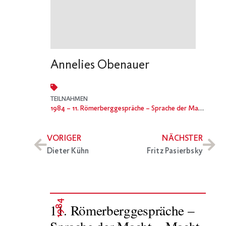
Annelies Obenauer
TEILNAHMEN
1984
– 11. Römerberggespräche – Sprache der Macht – Macht der Sprache
VORIGER
NÄCHSTER
Dieter Kühn
Fritz Pasierbsky
1984
11. Römerberggespräche –