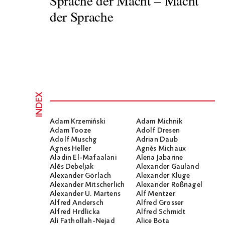
Sprache der Macht – Macht
der Sprache
INDEX
Adam Krzemiński
Adam Michnik
Adam Tooze
Adolf Dresen
Adolf Muschg
Adrian Daub
Agnes Heller
Agnès Michaux
Aladin El-Mafaalani
Alena Jabarine
Alĕs Debeljak
Alexander Gauland
Alexander Görlach
Alexander Kluge
Alexander Mitscherlich
Alexander Roßnagel
Alexander U. Martens
Alf Mentzer
Alfred Andersch
Alfred Grosser
Alfred Hrdlicka
Alfred Schmidt
Ali Fathollah-Nejad
Alice Bota