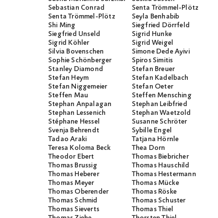
Sebastian Conrad
Senta Trömmel-Plötz
Senta Trömmel-Plötz
Seyla Benhabib
Shi Ming
Siegfried Dörrfeld
Siegfried Unseld
Sigrid Hunke
Sigrid Köhler
Sigrid Weigel
Silvia Bovenschen
Simone Dede Ayivi
Sophie Schönberger
Spiros Simitis
Stanley Diamond
Stefan Breuer
Stefan Heym
Stefan Kadelbach
Stefan Niggemeier
Stefan Oeter
Steffen Mau
Steffen Mensching
Stephan Anpalagan
Stephan Leibfried
Stephan Lessenich
Stephan Waetzold
Stéphane Hessel
Susanne Schröter
Svenja Behrendt
Sybille Engel
Tadao Araki
Tatjana Hörnle
Teresa Koloma Beck
Thea Dorn
Theodor Ebert
Thomas Biebricher
Thomas Brussig
Thomas Hauschild
Thomas Heberer
Thomas Hestermann
Thomas Meyer
Thomas Mücke
Thomas Oberender
Thomas Röske
Thomas Schmid
Thomas Schuster
Thomas Sieverts
Thomas Thiel