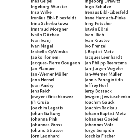
Ines Geipel
Ingeborg Drewitz
Ingeborg Wurster
Ingo Schulze
Insa Wilke
Irenäus Eibl-Eibesfeld
Irenäus Eibl-Eibesfeldt
Irene Hardach-Pinke
Irina Scherbakowa
Iring Fetscher
Irmtraud Morgner
István Eörsi
Ivailo Ditchev
Ivan Illich
Ivan Ivanji
Ivan Krastev
Ivan Nagel
Ivo Frenzel
Izabella CyWinska
J. Baptist Metz
Jaako Iloniemi
Jacques Leenhardt
Jacques-Pierre Gougeon
Jan Philipp Reemtsma
Jan Plamper
Jan-Jürgen Vogeler
Jan-Werner Müller
Jan-Werner Müller
Jana Hensel
Jannis Panagiotidis
Jean Améry
Jeffrey Herf
Jens Reich
Jerzy Bossack
Jewgeni Grischkowez
Jewgenij Jewtuschenko
Jíři Gruša
Joachim Gauck
Joachim Legatis
Joachim Radkau
Johan Galtung
Johann Baptist Metz
Johanna Pink
Johannes Goebel
Johannes Gross
Johannes Völz
Johano Strasser
Jorge Semprún
Jörn Leonhard
Joschka Fischer