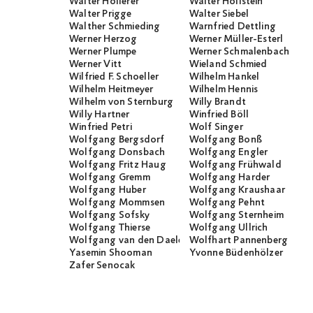
Walter Höllerer
Walter Hollstein
Walter Prigge
Walter Siebel
Walther Schmieding
Warnfried Dettling
Werner Herzog
Werner Müller-Esterl
Werner Plumpe
Werner Schmalenbach
Werner Vitt
Wieland Schmied
Wilfried F. Schoeller
Wilhelm Hankel
Wilhelm Heitmeyer
Wilhelm Hennis
Wilhelm von Sternburg
Willy Brandt
Willy Hartner
Winfried Böll
Winfried Petri
Wolf Singer
Wolfgang Bergsdorf
Wolfgang Bonß
Wolfgang Donsbach
Wolfgang Engler
Wolfgang Fritz Haug
Wolfgang Frühwald
Wolfgang Gremm
Wolfgang Harder
Wolfgang Huber
Wolfgang Kraushaar
Wolfgang Mommsen
Wolfgang Pehnt
Wolfgang Sofsky
Wolfgang Sternheim
Wolfgang Thierse
Wolfgang Ullrich
Wolfgang van den Daele
Wolfhart Pannenberg
Yasemin Shooman
Yvonne Büdenhölzer
Zafer Senocak