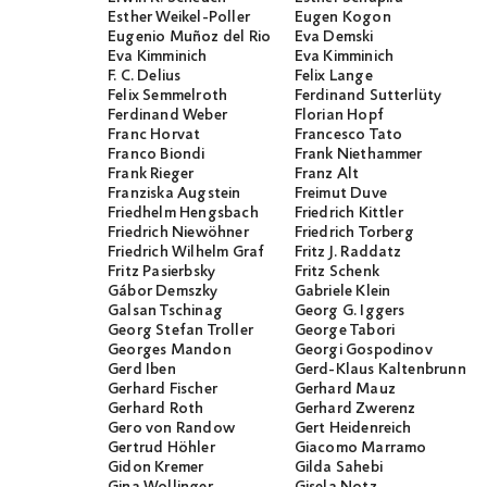
Esther Weikel-Poller
Eugen Kogon
Eugenio Muñoz del Rio
Eva Demski
Eva Kimminich
Eva Kimminich
F. C. Delius
Felix Lange
Felix Semmelroth
Ferdinand Sutterlüty
Ferdinand Weber
Florian Hopf
Franc Horvat
Francesco Tato
Franco Biondi
Frank Niethammer
Frank Rieger
Franz Alt
Franziska Augstein
Freimut Duve
Friedhelm Hengsbach
Friedrich Kittler
Friedrich Niewöhner
Friedrich Torberg
Friedrich Wilhelm Graf
Fritz J. Raddatz
Fritz Pasierbsky
Fritz Schenk
Gábor Demszky
Gabriele Klein
Galsan Tschinag
Georg G. Iggers
Georg Stefan Troller
George Tabori
Georges Mandon
Georgi Gospodinov
Gerd Iben
Gerd-Klaus Kaltenbrunner
Gerhard Fischer
Gerhard Mauz
Gerhard Roth
Gerhard Zwerenz
Gero von Randow
Gert Heidenreich
Gertrud Höhler
Giacomo Marramo
Gidon Kremer
Gilda Sahebi