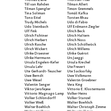
Thomas Ziehe
Thorsten Thiel
Till van Rahden
Tilman Allert
Tilman Spengler
Timon Gremmels
Tina Soliman
Tomáš Kafka
Tono Eitel
Torsten Rhau
Trudy Michels
Udo di Fabio
Udo Steinbach
Ulf Erdmann Ziegler
Ulf Fink
Ulrich Beck
Ulrich Fichtner
Ulrich Haltern
Ulrich Herbert
Ulrich Noss
Ulrich Rasche
Ulrich Schöllwöck
Ulrich Wickert
Ulrich Willems
Ulrike Draesner
Ulrike Guérot
Ulrike Herrmann
Urs Jaeggi
Ursula Engelen-Kefer
Ursula Krechel
Ursula Lehr
Ute Frevert
Ute Gerhardt-Teuscher
Ute Sacksofsky
Uwe Berndt
Uwe Volkmann
Uwe Wesel
Valentin Groebner
Valentin Senger
Vera King
Viktor Jerofejew
Vittorio E. Klostermann
Vittorio Magnago Lampugnani
Volker Heins
Volker Schlöndorff
Volker Stanzel
Volker Weiß
Walter Boehlich
Walter Boehlich
Walter Christoph Zimmerli