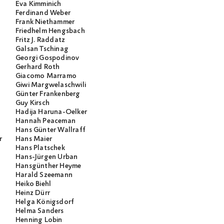
Eva Kimminich
Ferdinand Weber
Frank Niethammer
Friedhelm Hengsbach
Fritz J. Raddatz
Galsan Tschinag
Georgi Gospodinov
Gerhard Roth
Giacomo Marramo
Giwi Margwelaschwili
Günter Frankenberg
Guy Kirsch
Hadija Haruna-Oelker
Hannah Peaceman
Hans Günter Wallraff
r
Hans Maier
Hans Platschek
Hans-Jürgen Urban
Hansgünther Heyme
Harald Szeemann
Heiko Biehl
Heinz Dürr
Helga Königsdorf
Helma Sanders
Henning Lobin