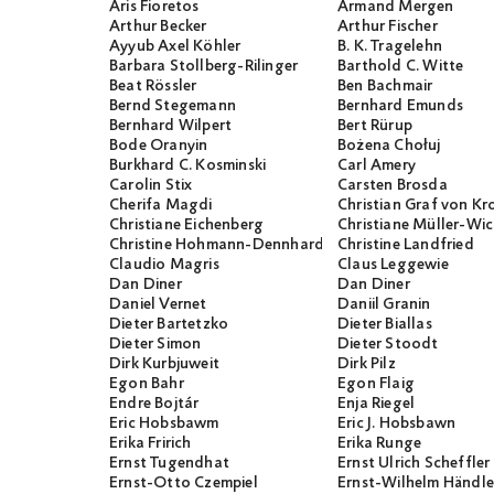
Aris Fioretos
Armand Mergen
Arthur Becker
Arthur Fischer
Ayyub Axel Köhler
B. K. Tragelehn
Barbara Stollberg-Rilinger
Barthold C. Witte
Beat Rössler
Ben Bachmair
Bernd Stegemann
Bernhard Emunds
Bernhard Wilpert
Bert Rürup
Bode Oranyin
Bożena Chołuj
Burkhard C. Kosminski
Carl Amery
Carolin Stix
Carsten Brosda
Cherifa Magdi
Christian Graf von K
Christiane Eichenberg
Christiane Müller-W
Christine Hohmann-Dennhardt
Christine Landfried
Claudio Magris
Claus Leggewie
Dan Diner
Dan Diner
Daniel Vernet
Daniil Granin
Dieter Bartetzko
Dieter Biallas
Dieter Simon
Dieter Stoodt
Dirk Kurbjuweit
Dirk Pilz
Egon Bahr
Egon Flaig
Endre Bojtár
Enja Riegel
Eric Hobsbawm
Eric J. Hobsbawn
Erika Fririch
Erika Runge
Ernst Tugendhat
Ernst Ulrich Scheffler
Ernst-Otto Czempiel
Ernst-Wilhelm Händle