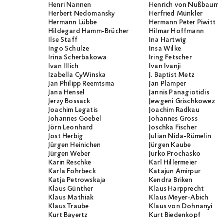
Henri Nannen
Henrich von Nußbau
Herbert Nedomansky
Herfried Münkler
Hermann Lübbe
Hermann Peter Piwitt
Hildegard Hamm-Brücher
Hilmar Hoffmann
Ilse Staff
Ina Hartwig
Ingo Schulze
Insa Wilke
Irina Scherbakowa
Iring Fetscher
Ivan Illich
Ivan Ivanji
Izabella CyWinska
J. Baptist Metz
Jan Philipp Reemtsma
Jan Plamper
Jana Hensel
Jannis Panagiotidis
Jerzy Bossack
Jewgeni Grischkowez
Joachim Legatis
Joachim Radkau
Johannes Goebel
Johannes Gross
Jörn Leonhard
Joschka Fischer
Jost Herbig
Julian Nida-Rümelin
Jürgen Heinichen
Jürgen Kaube
Jürgen Weber
Jurko Prochasko
Karin Reschke
Karl Hillermeier
Karla Fohrbeck
Katajun Amirpur
Katja Petrowskaja
Kendra Briken
Klaus Günther
Klaus Harpprecht
Klaus Mathiak
Klaus Meyer-Abich
Klaus Traube
Klaus von Dohnanyi
Kurt Bayertz
Kurt Biedenkopf