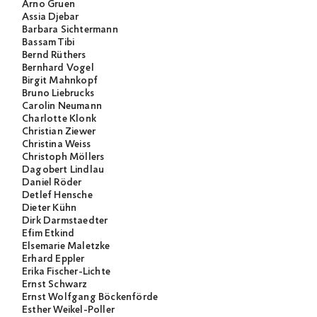
Arno Gruen
Assia Djebar
Barbara Sichtermann
Bassam Tibi
Bernd Rüthers
Bernhard Vogel
Birgit Mahnkopf
Bruno Liebrucks
Carolin Neumann
Charlotte Klonk
Christian Ziewer
Christina Weiss
Christoph Möllers
Dagobert Lindlau
Daniel Röder
Detlef Hensche
Dieter Kühn
Dirk Darmstaedter
Efim Etkind
Elsemarie Maletzke
Erhard Eppler
Erika Fischer-Lichte
Ernst Schwarz
Ernst Wolfgang Böckenförde
Esther Weikel-Poller