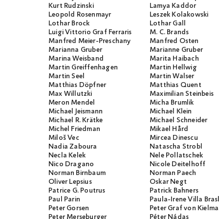
Kurt Rudzinski
Lamya Kaddor
Leopold Rosenmayr
Leszek Kolakowski
Lothar Brock
Lothar Gall
Luigi Vittorio Graf Ferraris
M. C. Brands
Manfred Meier-Preschany
Manfred Osten
Marianna Gruber
Marianne Gruber
Marina Weisband
Marita Haibach
Martin Greiffenhagen
Martin Hellwig
Martin Seel
Martin Walser
Matthias Döpfner
Matthias Quent
Max Willutzki
Maximilian Steinbeis
Meron Mendel
Micha Brumlik
Michael Jeismann
Michael Klein
Michael R. Krätke
Michael Schneider
Michel Friedman
Mikael Hård
Miloš Vec
Mircea Dinescu
Nadia Zaboura
Natascha Strobl
Necla Kelek
Nele Pollatschek
Nico Dragano
Nicole Deitelhoff
Norman Birnbaum
Norman Paech
Oliver Lepsius
Oskar Negt
Patrice G. Poutrus
Patrick Bahners
Paul Parin
Paula-Irene Villa Bras
Peter Gorsen
Peter Graf von Kielm
Peter Merseburger
Péter Nádas