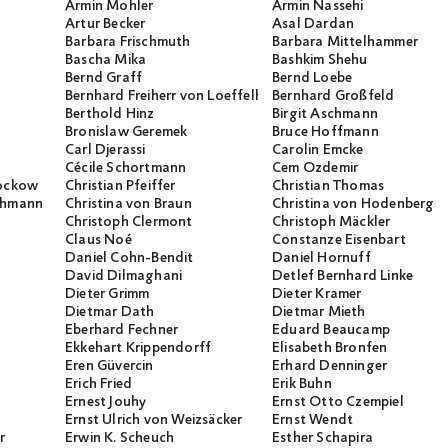
Armin Mohler
Armin Nassehi
Artur Becker
Asal Dardan
Barbara Frischmuth
Barbara Mittelhammer
Bascha Mika
Bashkim Shehu
Bernd Graff
Bernd Loebe
Bernhard Freiherr von Loeffelholz
Bernhard Großfeld
Berthold Hinz
Birgit Aschmann
Bronislaw Geremek
Bruce Hoffmann
Carl Djerassi
Carolin Emcke
Cécile Schortmann
Cem Özdemir
rockow
Christian Pfeiffer
Christian Thomas
ichmann
Christina von Braun
Christina von Hodenberg
Christoph Clermont
Christoph Mäckler
Claus Noé
Constanze Eisenbart
Daniel Cohn-Bendit
Daniel Hornuff
David Dilmaghani
Detlef Bernhard Linke
Dieter Grimm
Dieter Kramer
Dietmar Dath
Dietmar Mieth
Eberhard Fechner
Eduard Beaucamp
Ekkehart Krippendorff
Elisabeth Bronfen
Eren Güvercin
Erhard Denninger
Erich Fried
Erik Buhn
Ernest Jouhy
Ernst Otto Czempiel
Ernst Ulrich von Weizsäcker
Ernst Wendt
r
Erwin K. Scheuch
Esther Schapira