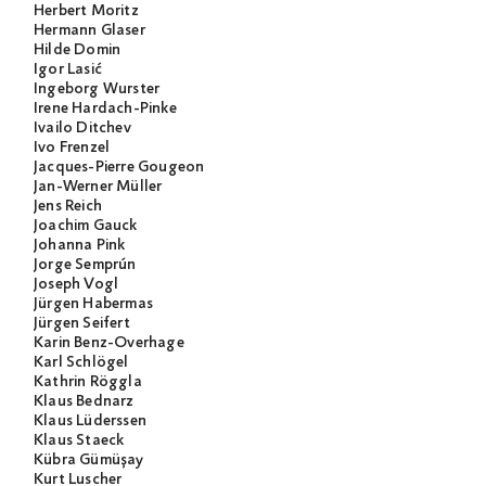
Herbert Moritz
Hermann Glaser
Hilde Domin
Igor Lasić
Ingeborg Wurster
Irene Hardach-Pinke
Ivailo Ditchev
Ivo Frenzel
Jacques-Pierre Gougeon
Jan-Werner Müller
Jens Reich
Joachim Gauck
Johanna Pink
Jorge Semprún
Joseph Vogl
Jürgen Habermas
Jürgen Seifert
Karin Benz-Overhage
Karl Schlögel
Kathrin Röggla
Klaus Bednarz
Klaus Lüderssen
Klaus Staeck
Kübra Gümüşay
Kurt Luscher