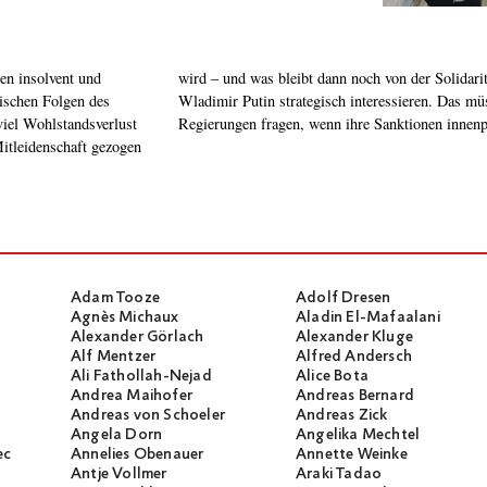
hen insolvent und
s dürfte nicht nur
ischen Folgen des
h die europäischen
iel Wohlstandsverlust
Regierungen fragen, wenn ihre Sanktionen innenp
Mitleidenschaft gezogen
Adam Tooze
Adolf Dresen
Agnès Michaux
Aladin El-Mafaalani
Alexander Görlach
Alexander Kluge
Alf Mentzer
Alfred Andersch
Ali Fathollah-Nejad
Alice Bota
Andrea Maihofer
Andreas Bernard
Andreas von Schoeler
Andreas Zick
Angela Dorn
Angelika Mechtel
ec
Annelies Obenauer
Annette Weinke
Antje Vollmer
Araki Tadao