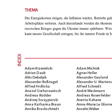
THEMA
Die Energiekosten steigen, die Inflation wächst, Betriebe ge
wird – und was bleibt dann noch von der Solidarität mit Kiew? Da
Arbeitsplätze verloren. Auch hierzulande werden die ökonom
Wladimir Putin strategisch interessieren. Das müssen sich auc
russischen Krieges gegen die Ukraine immer spürbarer. Wiev
kann unsere Gesellschaft ertragen, bis ihr innerer Friede in 
INDEX
Adam Krzemiński
Adam Michnik
Adrian Daub
Agnes Heller
Alĕs Debeljak
Alexander Gauland
Alexander Roßnagel
Alexander U. Martens
Alfred Hrdlicka
Alfred Schmidt
Anatol Stefanowitsch
André Weckmann
Andreas Rödder
Andreas Rosenfelder
Andrzej Szczypiorski
Anetta Kahane
Anna Katharina Braun
Anne-Marie Le Glonn
Annika Brockschmidt
Anselm Weber