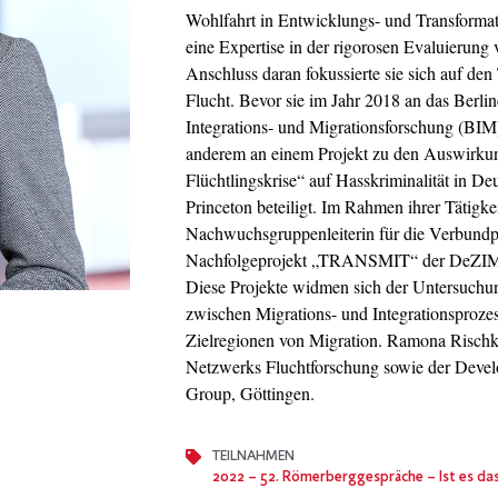
Wohlfahrt in Entwicklungs- und Transformat
eine Expertise in der rigorosen Evaluierun
Anschluss daran fokussierte sie sich auf d
Flucht. Bevor sie im Jahr 2018 an das Berline
Integrations- und Migrationsforschung (BIM)
anderem an einem Projekt zu den Auswirku
Flüchtlingskrise“ auf Hasskriminalität in De
Princeton beteiligt. Im Rahmen ihrer Tätigk
Nachwuchsgruppenleiterin für die Verbund
Nachfolgeprojekt „TRANSMIT“ der DeZIM-
Diese Projekte widmen sich der Untersuch
zwischen Migrations- und Integrationsprozes
Zielregionen von Migration. Ramona Rischke 
Netzwerks Fluchtforschung sowie der Deve
Group, Göttingen.
TEILNAHMEN
2022
– 52. Römerberggespräche – Ist es das wert? 