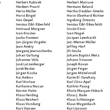
m
Herbert Kubicek
Herbert Marcuse
Heribert Prantl
Hermann Beland
Herta Müller
Hertha Däubler-Gmelin
Horst Bingel
Horst-Eberhard Richter
Ines Geipel
Ingeborg Drewitz
Irenäus Eibl-Eibesfeld
Irenäus Eibl-Eibesfeldt
Irmtraud Morgner
István Eörsi
Ivan Krastev
Ivan Nagel
Jaako Iloniemi
Jacques Leenhardt
Jan-Jürgen Vogeler
Jan-Werner Müller
Jean Améry
Jeffrey Herf
Jewgenij Jewtuschenko
Jíři Gruša
Johan Galtung
Johann Baptist Metz
Johannes Völz
Johano Strasser
José Lutzenberger
Joseph Rovan
Jurek Becker
Jürgen Finger
Jürgen Kocka
Jürgen Mittelstraß
Kai Ambos
Karim El-Gawhary
Karl Krolow
Karl Otto Apel
Katharina Nocun
Kathrin Passig
Kerstin Holm
Khola Maryam Hübsch
Klaus Herding
Klaus J. Bade
Klaus Reichert
Klaus Schlesinger
Klaus Vondung
Klaus Wagenbach
Kurt Hansen
Kurt Jansson