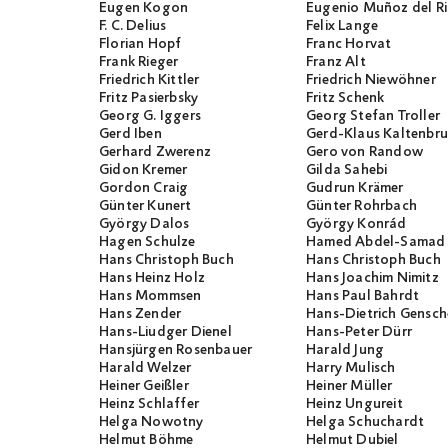
Eugen Kogon
Eugenio Muñoz del R
F. C. Delius
Felix Lange
Florian Hopf
Franc Horvat
Frank Rieger
Franz Alt
Friedrich Kittler
Friedrich Niewöhner
Fritz Pasierbsky
Fritz Schenk
Georg G. Iggers
Georg Stefan Troller
Gerd Iben
Gerd-Klaus Kaltenbr
Gerhard Zwerenz
Gero von Randow
Gidon Kremer
Gilda Sahebi
Gordon Craig
Gudrun Krämer
Günter Kunert
Günter Rohrbach
György Dalos
György Konrád
Hagen Schulze
Hamed Abdel-Samad
Hans Christoph Buch
Hans Christoph Buch
Hans Heinz Holz
Hans Joachim Nimitz
Hans Mommsen
Hans Paul Bahrdt
Hans Zender
Hans-Dietrich Gensch
Hans-Liudger Dienel
Hans-Peter Dürr
Hansjürgen Rosenbauer
Harald Jung
Harald Welzer
Harry Mulisch
Heiner Geißler
Heiner Müller
Heinz Schlaffer
Heinz Ungureit
Helga Nowotny
Helga Schuchardt
Helmut Böhme
Helmut Dubiel