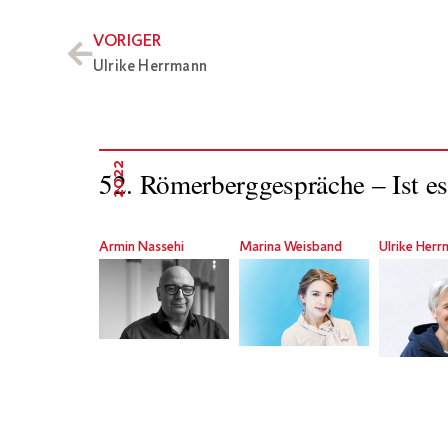
VORIGER
Ulrike Herrmann
2022
52. Römerberggespräche – Ist es
Armin Nassehi
Marina Weisband
Ulrike Her