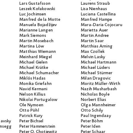
Lars Gustafsson
Laurens Straub
Leszek Kołakowski
Lisa Nienhaus
Luc Jochimsen
Luciana Castellina
Manfred de la Motte
Manfred Hampe
Manuela Bojadžijev
Mara-Daria Cojocaru
Marianne Langen
Marietta Auer
Mark Siemons
Martin Andree
Martin Mosebach
Martin Saar
Martina Löw
Matthias Arning
Matthias Wiemann
Max Czollek
Meinhard Miegel
Melvin Lasky
Michael Gielen
Michael Hartmann
Michael Krätke
Michael Lüders
Michael Schumacher
Michael Stürmer
Miklós Hadas
Milan Dragovic
Monika Griefahn
Moritz Müller-Wirth
Navid Kermani
Nazih Musharbash
Nelson Killius
Nicholas Boyle
Nikolai Portugalow
Norbert Elias
Ole Nymoen
Olga Mannheimer
Otto Pöhl
Otto Schily
Patrick Kury
Paul Ingendaay
lavsky
Peter Bichsel
Peter Böhm
ansegg
Peter Hammerstein
Peter Iden
Peter O. Chotjewitz
Peter Schaar