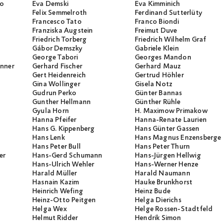
io
Eva Demski
Eva Kimminich
Felix Semmelroth
Ferdinand Sutterlüty
Francesco Tato
Franco Biondi
Franziska Augstein
Freimut Duve
Friedrich Torberg
Friedrich Wilhelm Graf
Gábor Demszky
Gabriele Klein
George Tabori
Georges Mandon
unner
Gerhard Fischer
Gerhard Mauz
Gert Heidenreich
Gertrud Höhler
Gina Wollinger
Gisela Notz
Gudrun Perko
Günter Bannas
Gunther Hellmann
Günther Rühle
Gyula Horn
H. Maximow Primakow
Hanna Pfeifer
Hanna-Renate Laurien
Hans G. Kippenberg
Hans Günter Gassen
Hans Lenk
Hans Magnus Enzensberge
Hans Peter Bull
Hans Peter Thurn
er
Hans-Gerd Schumann
Hans-Jürgen Hellwig
Hans-Ulrich Wehler
Hans-Werner Henze
Harald Müller
Harald Naumann
Hasnain Kazim
Hauke Brunkhorst
Heinrich Wefing
Heinz Bude
Heinz-Otto Peitgen
Helga Dierichs
Helga Wex
Helge Rossen-Stadtfeld
Helmut Ridder
Hendrik Simon