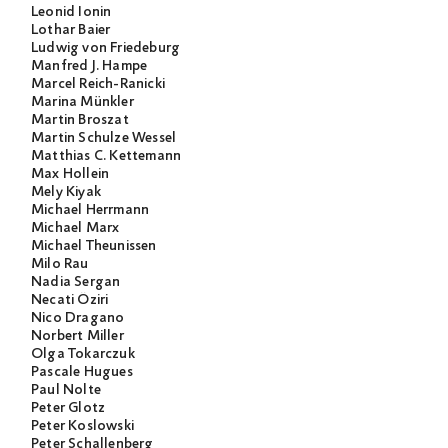
Leonid Ionin
Lothar Baier
Ludwig von Friedeburg
Manfred J. Hampe
Marcel Reich-Ranicki
Marina Münkler
Martin Broszat
Martin Schulze Wessel
Matthias C. Kettemann
Max Hollein
Mely Kiyak
Michael Herrmann
Michael Marx
Michael Theunissen
Milo Rau
Nadia Sergan
Necati Öziri
Nico Dragano
Norbert Miller
Olga Tokarczuk
Pascale Hugues
Paul Nolte
Peter Glotz
Peter Koslowski
Peter Schallenberg