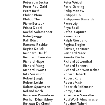
Peter von Becker
Peter Weibel
Peter-Paul Zahl
Petra Gehring
Petra Roth
Philip Manow
Philipp Blom
Philipp Hübl
Philipp Ther
Philipp von Bismarck
Pierre Bertaux
Pierre Léy
Priska Daphi
Priya Basil
Rachel Salamander
Rafael Capurro
Rahel Jaeggi
Rainer Forst
Ralf Bönt
Ralph Giordano
Ramona Rischke
Regina Ziegler
Regine Kollek
Reimut Jochimsen
Reinhard Hauff
Reinhard Marx
Reinhard Slenczka
Renate Köcher
Richard Hiepe
Richard Löwenthal
Richard Meng
Richard Sennett
Richard Swartz
Richard von Weizsäcker
Rita Süssmuth
Robert Habeck
Robert Jungk
Robert Kurz
Robert Leicht
Robert Misik
Robert Spaemann
Roderich Reifenrath
Roland Koch
Romy Jaster
Rosa von Praunheim
Rosemarie Nave-Herz
Roshan Dhunjibhoy
Rosi Wolf-Almannasreh
Rotraut De Clerck
Rouzbeh Taheri