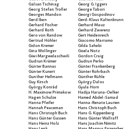
Galsan Tschinag
Georg G. Iggers
Georg Stefan Troller
George Tabori
Georges Mandon
Georgi Gospodinov
Gerd Iben
Gerd-Klaus Kaltenbrunner
Gerhard Fischer
Gerhard Mauz
Gerhard Roth
Gerhard Zwerenz
Gero von Randow
Gert Heidenreich
Gertrud Höhler
Giacomo Marramo
Gidon Kremer
Gilda Sahebi
Gina Wollinger
Gisela Notz
Giwi Margwelaschwili
Gordon Craig
Gudrun Krämer
Gudrun Perko
Günter Bannas
Günter Frankenberg
Günter Kunert
Günter Rohrbach
Gunther Hellmann
Günther Rühle
Guy Kirsch
György Dalos
György Konrád
Gyula Horn
H. Maximow Primakow
Hadija Haruna-Oelker
Hagen Schulze
Hamed Abdel-Samad
Hanna Pfeifer
Hanna-Renate Laurien
Hannah Peaceman
Hans Christoph Buch
Hans Christoph Buch
Hans G. Kippenberg
Hans Günter Gassen
Hans Günter Wallraff
Hans Heinz Holz
Hans Joachim Nimitz
Hans Lenk
Hans Magnus Enzensberge