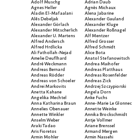
Adolf Muschg
Adrian Daub
Agnes Heller
Agnès Michaux
Aladin El-Mafaalani
Alena Jabarine
Alĕs Debeljak
Alexander Gauland
Alexander Görlach
Alexander Kluge
Alexander Mitscherlich
Alexander Roßnagel
Alexander U. Martens
Alf Mentzer
Alfred Andersch
Alfred Grosser
Alfred Hrdlicka
Alfred Schmidt
Ali Fathollah-Nejad
Alice Bota
Amelie Deuflhard
Anatol Stefanowitsch
André Weckmann
Andrea Maihofer
Andreas Bernard
Andreas Platthaus
Andreas Rödder
Andreas Rosenfelder
Andreas von Schoeler
Andreas Zick
Andrei Markovits
Andrzej Szczypiorski
Anetta Kahane
Angela Dorn
Angelika Mechtel
Anke Fuchs
Anna Katharina Braun
Anne-Marie Le Glonnec
Annelies Obenauer
Annette Weinke
Annette Winkler
Annika Brockschmidt
Anselm Weber
Antje Vollmer
Araki Tadao
Ariane Brenssel
Aris Fioretos
Armand Mergen
Armin Mohler
Armin Nassehi