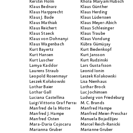
Kerstin Holm
Khola Maryam Hübsch
Klaus Bednarz
Klaus Günther
Klaus Harpprecht
Klaus Herding
Klaus J. Bade
Klaus Lüderssen
Klaus Mathiak
Klaus Meyer-Abich
Klaus Reichert
Klaus Schlesinger
Klaus Staeck
Klaus Traube
Klaus von Dohnanyi
Klaus Vondung
Klaus Wagenbach
Kübra Gümüşay
Kurt Bayertz
Kurt Biedenkopf
Kurt Hansen
Kurt Jansson
Kurt Luscher
Kurt Rudzinski
Lamya Kaddor
Lars Gustafsson
Laurens Straub
Leonid Ionin
Leopold Rosenmayr
Leszek Kolakowski
Leszek Kołakowski
Lisa Nienhaus
Lothar Baier
Lothar Brock
Lothar Gall
Luc Jochimsen
Luciana Castellina
Ludwig von Friedeburg
Luigi Vittorio Graf Ferraris
M. C. Brands
Manfred de la Motte
Manfred Hampe
Manfred J. Hampe
Manfred Meier-Preschany
Manfred Osten
Manuela Bojadžijev
Mara-Daria Cojocaru
Marcel Reich-Ranicki
Marianna Gruber
Marianne Gruber