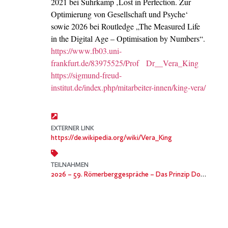
2021 bei Suhrkamp ‚Lost in Perfection. Zur
Optimierung von Gesellschaft und Psyche‘
sowie 2026 bei Routledge „The Measured Life
in the Digital Age – Optimisation by Numbers“.
https://www.fb03.uni-
frankfurt.de/83975525/Prof Dr__Vera_King
https://sigmund-freud-
institut.de/index.php/mitarbeiter-innen/king-vera/
EXTERNER LINK
https://de.wikipedia.org/wiki/Vera_King
TEILNAHMEN
2026
– 59. Römerberggespräche – Das Prinzip Donald Trump und die Verrohung der Welt