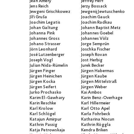
Jean Améry
Jeffrey Herf
Jens Reich
Jerzy Bossack
Jewgeni Grischkowez
Jewgenij Jewtuschenko
Jíři Gruša
Joachim Gauck
Joachim Legatis
Joachim Radkau
Johan Galtung
Johann Baptist Metz
Johanna Pink
Johannes Goebel
Johannes Gross
Johannes Völz
Johano Strasser
Jorge Semprún
Jörn Leonhard
Joschka Fischer
José Lutzenberger
Joseph Rovan
Joseph Vogl
Jost Herbig
Julian Nida-Rümelin
Jurek Becker
Jürgen Finger
Jürgen Habermas
Jürgen Heinichen
Jürgen Kaube
Jürgen Kocka
Jürgen Mittelstraß
Jürgen Seifert
Jürgen Weber
Jurko Prochasko
Kai Ambos
Karim El-Gawhary
Karin Benz-Overhage
Karin Reschke
Karl Hillermeier
Karl Krolow
Karl Otto Apel
Karl Schlögel
Karla Fohrbeck
Katajun Amirpur
Katharina Nocun
Kathrin Passig
Kathrin Röggla
Katja Petrowskaja
Kendra Briken