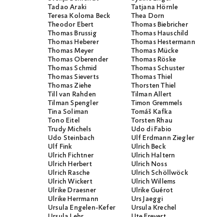
Tadao Araki
Tatjana Hörnle
Teresa Koloma Beck
Thea Dorn
Theodor Ebert
Thomas Biebricher
Thomas Brussig
Thomas Hauschild
Thomas Heberer
Thomas Hestermann
Thomas Meyer
Thomas Mücke
Thomas Oberender
Thomas Röske
Thomas Schmid
Thomas Schuster
Thomas Sieverts
Thomas Thiel
Thomas Ziehe
Thorsten Thiel
Till van Rahden
Tilman Allert
Tilman Spengler
Timon Gremmels
Tina Soliman
Tomáš Kafka
Tono Eitel
Torsten Rhau
Trudy Michels
Udo di Fabio
Udo Steinbach
Ulf Erdmann Ziegler
Ulf Fink
Ulrich Beck
Ulrich Fichtner
Ulrich Haltern
Ulrich Herbert
Ulrich Noss
Ulrich Rasche
Ulrich Schöllwöck
Ulrich Wickert
Ulrich Willems
Ulrike Draesner
Ulrike Guérot
Ulrike Herrmann
Urs Jaeggi
Ursula Engelen-Kefer
Ursula Krechel
Ursula Lehr
Ute Frevert