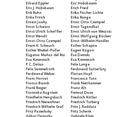
Erhard Eppler
Eric Hobsbawm
Eric J. Hobsbawn
Erich Fried
Erik Buhn
Erika Fischer-Lichte
Erika Fririch
Erika Runge
Ernest Jouhy
Ernst Otto Czempiel
Ernst Schwarz
Ernst Tugendhat
Ernst Ulrich Scheffler
Ernst Ulrich von Weizsäcker
Ernst Wendt
Ernst Wolfgang Böckenför
Ernst-Otto Czempiel
Ernst-Wilhelm Händler
Erwin K. Scheuch
Esther Schapira
Esther Weikel-Poller
Eugen Kogon
Eugenio Muñoz del Rio
Eva Demski
Eva Kimminich
Eva Kimminich
F. C. Delius
Felix Lange
Felix Semmelroth
Ferdinand Sutterlüty
Ferdinand Weber
Florian Hopf
Franc Horvat
Francesco Tato
Franco Biondi
Frank Niethammer
Frank Rieger
Franz Alt
Franziska Augstein
Freimut Duve
Friedhelm Hengsbach
Friedrich Kittler
Friedrich Niewöhner
Friedrich Torberg
Friedrich Wilhelm Graf
Fritz J. Raddatz
Fritz Pasierbsky
Fritz Schenk
Gábor Demszky
Gabriele Klein