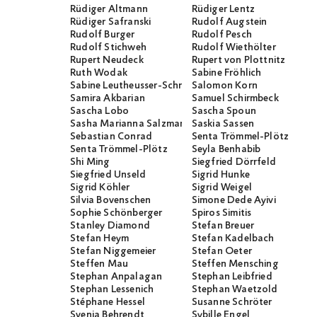
Rüdiger Altmann
Rüdiger Lentz
Rüdiger Safranski
Rudolf Augstein
Rudolf Burger
Rudolf Pesch
Rudolf Stichweh
Rudolf Wiethölter
Rupert Neudeck
Rupert von Plottnitz
Ruth Wodak
Sabine Fröhlich
Sabine Leutheusser-Schnarrenberger
Salomon Korn
Samira Akbarian
Samuel Schirmbeck
Sascha Lobo
Sascha Spoun
Sasha Marianna Salzmann
Saskia Sassen
Sebastian Conrad
Senta Trömmel-Plötz
Senta Trömmel-Plötz
Seyla Benhabib
Shi Ming
Siegfried Dörrfeld
Siegfried Unseld
Sigrid Hunke
Sigrid Köhler
Sigrid Weigel
Silvia Bovenschen
Simone Dede Ayivi
Sophie Schönberger
Spiros Simitis
Stanley Diamond
Stefan Breuer
Stefan Heym
Stefan Kadelbach
Stefan Niggemeier
Stefan Oeter
Steffen Mau
Steffen Mensching
Stephan Anpalagan
Stephan Leibfried
Stephan Lessenich
Stephan Waetzold
Stéphane Hessel
Susanne Schröter
Svenja Behrendt
Sybille Engel