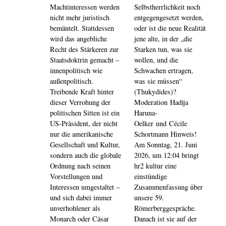
Machtinteressen werden
Selbstherrlichkeit noch
nicht mehr juristisch
entgegengesetzt werden,
bemäntelt. Stattdessen
oder ist die neue Realität
wird das angebliche
jene alte, in der „die
Recht des Stärkeren zur
Starken tun, was sie
Staatsdoktrin gemacht –
wollen, und die
innenpolitisch wie
Schwachen ertragen,
außenpolitisch.
was sie müssen“
Treibende Kraft hinter
(Thukydides)?
dieser Verrohung der
Moderation Hadija
politischen Sitten ist ein
Haruna-
US-Präsident, der nicht
Oelker und Cécile
nur die amerikanische
Schortmann Hinweis!
Gesellschaft und Kultur,
Am Sonntag, 21. Juni
sondern auch die globale
2026, um 12:04 bringt
Ordnung nach seinen
hr2 kultur eine
Vorstellungen und
einstündige
Interessen umgestaltet –
Zusammenfassung über
und sich dabei immer
unsere 59.
unverhohlener als
Römerberggespräche.
Monarch oder Cäsar
Danach ist sie auf der