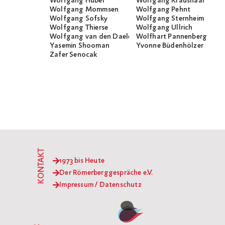
Wolfgang Huber
Wolfgang Kraushaar
Wolfgang Mommsen
Wolfgang Pehnt
Wolfgang Sofsky
Wolfgang Sternheim
Wolfgang Thierse
Wolfgang Ullrich
Wolfgang van den Daele
Wolfhart Pannenberg
Yasemin Shooman
Yvonne Büdenhölzer
Zafer Senocak
KONTAKT
1973 bis Heute
Der Römerberggespräche e.V.
Impressum / Datenschutz