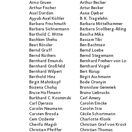
Arno Gruen
Arthur Becker
Arthur Fischer
Artur Becker
Asal Dardan
Assia Djebar
Ayyub Axel Köhler
B. K. Tragelehn
Barbara Frischmuth
Barbara Mittelhammer
Barbara Sichtermann
Barbara Stollberg-Rilinger
Barthold C. Witte
Bascha Mika
Bashkim Shehu
Bassam Tibi
Beat Rössler
Ben Bachmair
Bernd Graff
Bernd Loebe
Bernd Rüthers
Bernd Stegemann
Bernhard Emunds
Bernhard Freiherr von Loef
Bernhard Großfeld
Bernhard Vogel
Bernhard Wilpert
Bert Rürup
Berthold Hinz
Birgit Aschmann
Birgit Mahnkopf
Bode Oranyin
Bożena Chołuj
Bronislaw Geremek
Bruce Hoffmann
Bruno Liebrucks
Burkhard C. Kosminski
Carl Amery
Carl Djerassi
Carolin Emcke
Carolin Neumann
Carolin Stix
Carsten Brosda
Cécile Schortmann
Cem Özdemir
Charlotte Klonk
Cherifa Magdi
Christian Graf von Krocko
Christian Pfeiffer
Christian Thomas