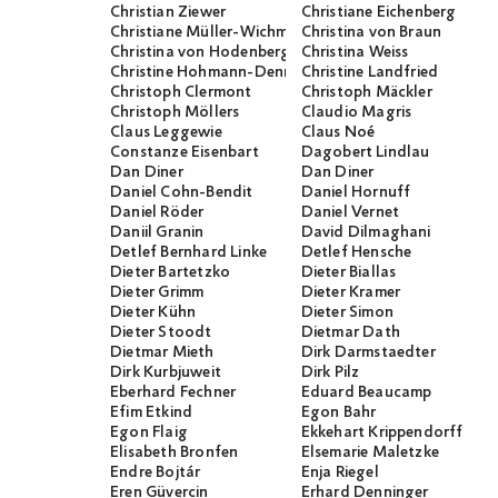
Christian Ziewer
Christiane Eichenberg
Christiane Müller-Wichmann
Christina von Braun
Christina von Hodenberg
Christina Weiss
Christine Hohmann-Dennhardt
Christine Landfried
Christoph Clermont
Christoph Mäckler
Christoph Möllers
Claudio Magris
Claus Leggewie
Claus Noé
Constanze Eisenbart
Dagobert Lindlau
Dan Diner
Dan Diner
Daniel Cohn-Bendit
Daniel Hornuff
Daniel Röder
Daniel Vernet
Daniil Granin
David Dilmaghani
Detlef Bernhard Linke
Detlef Hensche
Dieter Bartetzko
Dieter Biallas
Dieter Grimm
Dieter Kramer
Dieter Kühn
Dieter Simon
Dieter Stoodt
Dietmar Dath
Dietmar Mieth
Dirk Darmstaedter
Dirk Kurbjuweit
Dirk Pilz
Eberhard Fechner
Eduard Beaucamp
Efim Etkind
Egon Bahr
Egon Flaig
Ekkehart Krippendorff
Elisabeth Bronfen
Elsemarie Maletzke
Endre Bojtár
Enja Riegel
Eren Güvercin
Erhard Denninger