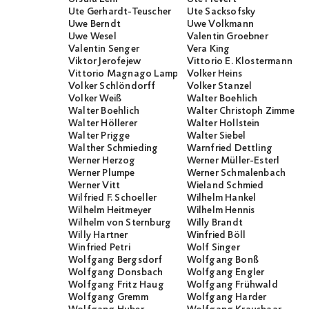
Ute Gerhardt-Teuscher
Ute Sacksofsky
Uwe Berndt
Uwe Volkmann
Uwe Wesel
Valentin Groebner
Valentin Senger
Vera King
Viktor Jerofejew
Vittorio E. Klostermann
Vittorio Magnago Lampugnani
Volker Heins
Volker Schlöndorff
Volker Stanzel
Volker Weiß
Walter Boehlich
Walter Boehlich
Walter Christoph Zimmerli
Walter Höllerer
Walter Hollstein
Walter Prigge
Walter Siebel
Walther Schmieding
Warnfried Dettling
Werner Herzog
Werner Müller-Esterl
Werner Plumpe
Werner Schmalenbach
Werner Vitt
Wieland Schmied
Wilfried F. Schoeller
Wilhelm Hankel
Wilhelm Heitmeyer
Wilhelm Hennis
Wilhelm von Sternburg
Willy Brandt
Willy Hartner
Winfried Böll
Winfried Petri
Wolf Singer
Wolfgang Bergsdorf
Wolfgang Bonß
Wolfgang Donsbach
Wolfgang Engler
Wolfgang Fritz Haug
Wolfgang Frühwald
Wolfgang Gremm
Wolfgang Harder