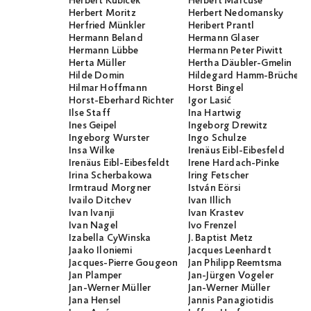
Herbert Kubicek
Herbert Marcuse
Herbert Moritz
Herbert Nedomansky
Herfried Münkler
Heribert Prantl
Hermann Beland
Hermann Glaser
Hermann Lübbe
Hermann Peter Piwitt
Herta Müller
Hertha Däubler-Gmelin
Hilde Domin
Hildegard Hamm-Brücher
Hilmar Hoffmann
Horst Bingel
Horst-Eberhard Richter
Igor Lasić
Ilse Staff
Ina Hartwig
Ines Geipel
Ingeborg Drewitz
Ingeborg Wurster
Ingo Schulze
Insa Wilke
Irenäus Eibl-Eibesfeld
Irenäus Eibl-Eibesfeldt
Irene Hardach-Pinke
Irina Scherbakowa
Iring Fetscher
Irmtraud Morgner
István Eörsi
Ivailo Ditchev
Ivan Illich
Ivan Ivanji
Ivan Krastev
Ivan Nagel
Ivo Frenzel
Izabella CyWinska
J. Baptist Metz
Jaako Iloniemi
Jacques Leenhardt
Jacques-Pierre Gougeon
Jan Philipp Reemtsma
Jan Plamper
Jan-Jürgen Vogeler
Jan-Werner Müller
Jan-Werner Müller
Jana Hensel
Jannis Panagiotidis