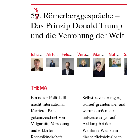
2026
59. Römerberggespräche –
Das Prinzip Donald Trump
und die Verrohung der Welt
Johannes Völz
Ali Fathollah-Nejad
Felix Lange
Vera King
Martin Andree
Natascha Strobl
Samira Akbarian
THEMA
Ein neuer Politikstil
Selbstinszenierungen,
macht international
worauf gründen sie, und
Karriere. Er ist
warum stoßen sie
gekennzeichnet von
teilweise sogar auf
Vulgarität, Verrohung
Anklang bei den
und erklärter
Wählern? Was kann
Rechtsfeindschaft.
dieser rücksichtslosen