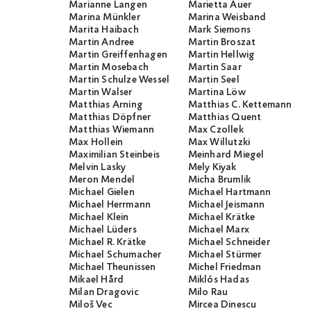
Marianne Langen
Marietta Auer
Marina Münkler
Marina Weisband
Marita Haibach
Mark Siemons
Martin Andree
Martin Broszat
Martin Greiffenhagen
Martin Hellwig
Martin Mosebach
Martin Saar
Martin Schulze Wessel
Martin Seel
Martin Walser
Martina Löw
Matthias Arning
Matthias C. Kettemann
Matthias Döpfner
Matthias Quent
Matthias Wiemann
Max Czollek
Max Hollein
Max Willutzki
Maximilian Steinbeis
Meinhard Miegel
Melvin Lasky
Mely Kiyak
Meron Mendel
Micha Brumlik
Michael Gielen
Michael Hartmann
Michael Herrmann
Michael Jeismann
Michael Klein
Michael Krätke
Michael Lüders
Michael Marx
Michael R. Krätke
Michael Schneider
Michael Schumacher
Michael Stürmer
Michael Theunissen
Michel Friedman
Mikael Hård
Miklós Hadas
Milan Dragovic
Milo Rau
Miloš Vec
Mircea Dinescu