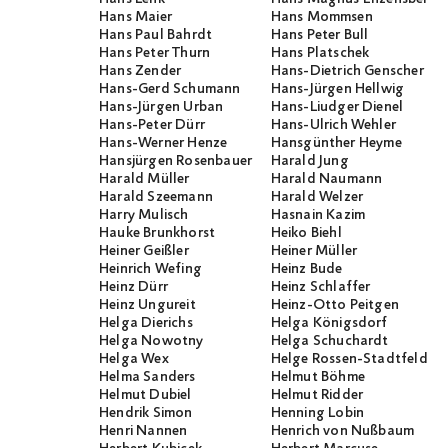
Hans Maier
Hans Mommsen
Hans Paul Bahrdt
Hans Peter Bull
Hans Peter Thurn
Hans Platschek
Hans Zender
Hans-Dietrich Genscher
Hans-Gerd Schumann
Hans-Jürgen Hellwig
Hans-Jürgen Urban
Hans-Liudger Dienel
Hans-Peter Dürr
Hans-Ulrich Wehler
Hans-Werner Henze
Hansgünther Heyme
Hansjürgen Rosenbauer
Harald Jung
Harald Müller
Harald Naumann
Harald Szeemann
Harald Welzer
Harry Mulisch
Hasnain Kazim
Hauke Brunkhorst
Heiko Biehl
Heiner Geißler
Heiner Müller
Heinrich Wefing
Heinz Bude
Heinz Dürr
Heinz Schlaffer
Heinz Ungureit
Heinz-Otto Peitgen
Helga Dierichs
Helga Königsdorf
Helga Nowotny
Helga Schuchardt
Helga Wex
Helge Rossen-Stadtfeld
Helma Sanders
Helmut Böhme
Helmut Dubiel
Helmut Ridder
Hendrik Simon
Henning Lobin
Henri Nannen
Henrich von Nußbaum