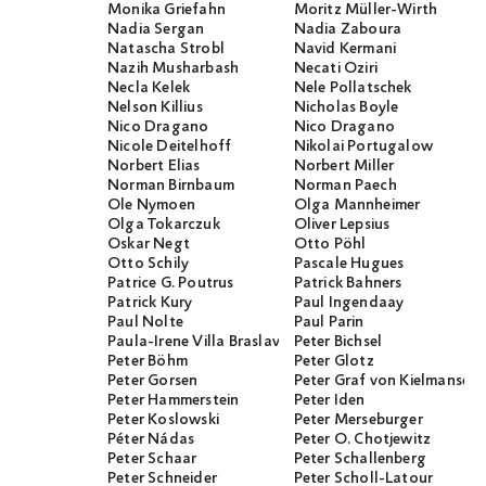
Monika Griefahn
Moritz Müller-Wirth
Nadia Sergan
Nadia Zaboura
Natascha Strobl
Navid Kermani
Nazih Musharbash
Necati Öziri
Necla Kelek
Nele Pollatschek
Nelson Killius
Nicholas Boyle
Nico Dragano
Nico Dragano
Nicole Deitelhoff
Nikolai Portugalow
Norbert Elias
Norbert Miller
Norman Birnbaum
Norman Paech
Ole Nymoen
Olga Mannheimer
Olga Tokarczuk
Oliver Lepsius
Oskar Negt
Otto Pöhl
Otto Schily
Pascale Hugues
Patrice G. Poutrus
Patrick Bahners
Patrick Kury
Paul Ingendaay
Paul Nolte
Paul Parin
Paula-Irene Villa Braslavsky
Peter Bichsel
Peter Böhm
Peter Glotz
Peter Gorsen
Peter Graf von Kielmanseg
Peter Hammerstein
Peter Iden
Peter Koslowski
Peter Merseburger
Péter Nádas
Peter O. Chotjewitz
Peter Schaar
Peter Schallenberg
Peter Schneider
Peter Scholl-Latour