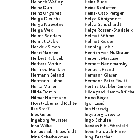
Heinrich Wefing
Heinz Bude
Heinz Dürr
Heinz Schlaffer
Heinz Ungureit
Heinz-Otto Peitgen
Helga Dierichs
Helga Königsdorf
Helga Nowotny
Helga Schuchardt
Helga Wex
Helge Rossen-Stadtfeld
Helma Sanders
Helmut Böhme
Helmut Dubiel
Helmut Ridder
Hendrik Simon
Henning Lobin
Henri Nannen
Henrich von Nußbaum
Herbert Kubicek
Herbert Marcuse
Herbert Moritz
Herbert Nedomansky
Herfried Münkler
Heribert Prantl
Hermann Beland
Hermann Glaser
Hermann Lübbe
Hermann Peter Piwitt
Herta Müller
Hertha Däubler-Gmelin
Hilde Domin
Hildegard Hamm-Brücher
Hilmar Hoffmann
Horst Bingel
Horst-Eberhard Richter
Igor Lasić
Ilse Staff
Ina Hartwig
Ines Geipel
Ingeborg Drewitz
Ingeborg Wurster
Ingo Schulze
Insa Wilke
Irenäus Eibl-Eibesfeld
Irenäus Eibl-Eibesfeldt
Irene Hardach-Pinke
Irina Scherbakowa
Iring Fetscher