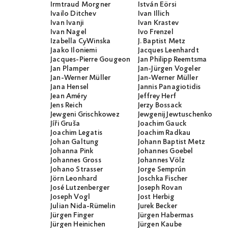
Irmtraud Morgner
István Eörsi
Ivailo Ditchev
Ivan Illich
Ivan Ivanji
Ivan Krastev
Ivan Nagel
Ivo Frenzel
Izabella CyWinska
J. Baptist Metz
Jaako Iloniemi
Jacques Leenhardt
Jacques-Pierre Gougeon
Jan Philipp Reemtsma
Jan Plamper
Jan-Jürgen Vogeler
Jan-Werner Müller
Jan-Werner Müller
Jana Hensel
Jannis Panagiotidis
Jean Améry
Jeffrey Herf
Jens Reich
Jerzy Bossack
Jewgeni Grischkowez
Jewgenij Jewtuschenko
Jíři Gruša
Joachim Gauck
Joachim Legatis
Joachim Radkau
Johan Galtung
Johann Baptist Metz
Johanna Pink
Johannes Goebel
Johannes Gross
Johannes Völz
Johano Strasser
Jorge Semprún
Jörn Leonhard
Joschka Fischer
José Lutzenberger
Joseph Rovan
Joseph Vogl
Jost Herbig
Julian Nida-Rümelin
Jurek Becker
Jürgen Finger
Jürgen Habermas
Jürgen Heinichen
Jürgen Kaube