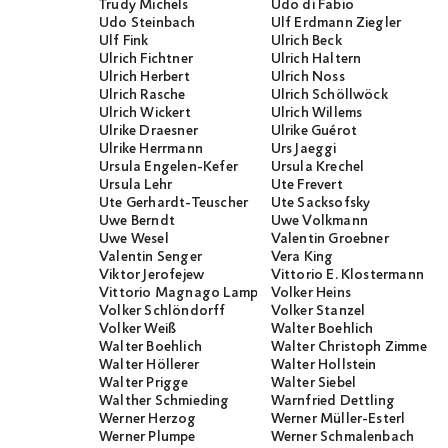
Trudy Michels
Udo di Fabio
Udo Steinbach
Ulf Erdmann Ziegler
Ulf Fink
Ulrich Beck
Ulrich Fichtner
Ulrich Haltern
Ulrich Herbert
Ulrich Noss
Ulrich Rasche
Ulrich Schöllwöck
Ulrich Wickert
Ulrich Willems
Ulrike Draesner
Ulrike Guérot
Ulrike Herrmann
Urs Jaeggi
Ursula Engelen-Kefer
Ursula Krechel
Ursula Lehr
Ute Frevert
Ute Gerhardt-Teuscher
Ute Sacksofsky
Uwe Berndt
Uwe Volkmann
Uwe Wesel
Valentin Groebner
Valentin Senger
Vera King
Viktor Jerofejew
Vittorio E. Klostermann
Vittorio Magnago Lampugnani
Volker Heins
Volker Schlöndorff
Volker Stanzel
Volker Weiß
Walter Boehlich
Walter Boehlich
Walter Christoph Zimmerli
Walter Höllerer
Walter Hollstein
Walter Prigge
Walter Siebel
Walther Schmieding
Warnfried Dettling
Werner Herzog
Werner Müller-Esterl
Werner Plumpe
Werner Schmalenbach