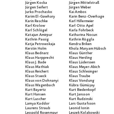
Jürgen Kocka
Jürgen Mittelstraß
Jürgen Seifert
Jürgen Weber
Jurko Prochasko
Kai Ambos
Karim El-Gawhary
Karin Benz-Overhage
Karin Reschke
Karl Hillermeier
Karl Krolow
Karl Otto Apel
Karl Schlögel
Karla Fohrbeck
Katajun Amirpur
Katharina Nocun
Kathrin Passig
Kathrin Röggla
Katja Petrowskaja
Kendra Briken
Kerstin Holm
Khola Maryam Hübsch
Klaus Bednarz
Klaus Günther
Klaus Harpprecht
Klaus Herding
Klaus J. Bade
Klaus Lüderssen
Klaus Mathiak
Klaus Meyer-Abich
Klaus Reichert
Klaus Schlesinger
Klaus Staeck
Klaus Traube
Klaus von Dohnanyi
Klaus Vondung
Klaus Wagenbach
Kübra Gümüşay
Kurt Bayertz
Kurt Biedenkopf
Kurt Hansen
Kurt Jansson
Kurt Luscher
Kurt Rudzinski
Lamya Kaddor
Lars Gustafsson
Laurens Straub
Leonid Ionin
Leopold Rosenmayr
Leszek Kolakowski