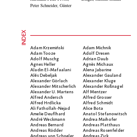
Peter Schneider, Günter
INDEX
Adam Krzemiński
Adam Michnik
Adam Tooze
Adolf Dresen
Adolf Muschg
Adrian Daub
Agnes Heller
Agnès Michaux
Aladin El-Mafaalani
Alena Jabarine
Alĕs Debeljak
Alexander Gauland
Alexander Görlach
Alexander Kluge
Alexander Mitscherlich
Alexander Roßnagel
Alexander U. Martens
Alf Mentzer
Alfred Andersch
Alfred Grosser
Alfred Hrdlicka
Alfred Schmidt
Ali Fathollah-Nejad
Alice Bota
Amelie Deuflhard
Anatol Stefanowitsch
André Weckmann
Andrea Maihofer
Andreas Bernard
Andreas Platthaus
Andreas Rödder
Andreas Rosenfelder
Andreas von Schoeler
Andreas Zick