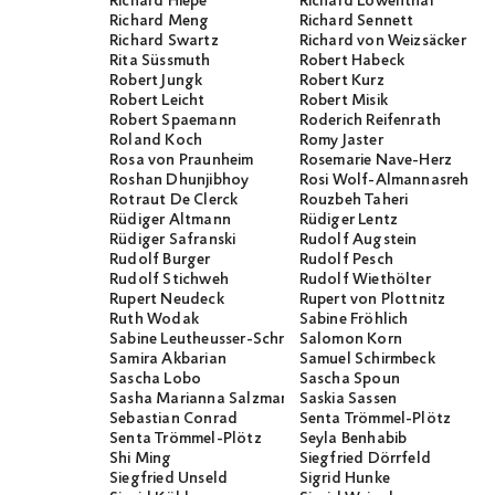
Richard Hiepe
Richard Löwenthal
Richard Meng
Richard Sennett
Richard Swartz
Richard von Weizsäcker
Rita Süssmuth
Robert Habeck
Robert Jungk
Robert Kurz
Robert Leicht
Robert Misik
Robert Spaemann
Roderich Reifenrath
Roland Koch
Romy Jaster
Rosa von Praunheim
Rosemarie Nave-Herz
Roshan Dhunjibhoy
Rosi Wolf-Almannasreh
Rotraut De Clerck
Rouzbeh Taheri
Rüdiger Altmann
Rüdiger Lentz
Rüdiger Safranski
Rudolf Augstein
Rudolf Burger
Rudolf Pesch
Rudolf Stichweh
Rudolf Wiethölter
Rupert Neudeck
Rupert von Plottnitz
Ruth Wodak
Sabine Fröhlich
Sabine Leutheusser-Schnarrenberger
Salomon Korn
Samira Akbarian
Samuel Schirmbeck
Sascha Lobo
Sascha Spoun
Sasha Marianna Salzmann
Saskia Sassen
Sebastian Conrad
Senta Trömmel-Plötz
Senta Trömmel-Plötz
Seyla Benhabib
Shi Ming
Siegfried Dörrfeld
Siegfried Unseld
Sigrid Hunke