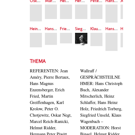
Oskar Negt
Marcel Reich-Ranicki
Helmut Ridder
Hermann Peter Piwitt
Peter Schneider
Hans Christoph Buch
Alexander Mitscherlich
Heinz Schlaffer
Hans Heinz Holz
Friedrich Torberg
Siegfried Unseld
Klaus Wagenbach
Hans Günter Wallraff
Hans Christoph Buch
THEMA
REFERENTEN: Jean
Wallraff /
Améry, Pierre Bertaux,
GESPRÄCHSTEILNE
Hans Magnus
HMER: Hans Christoph
Enzensberger, Erich
Buch, Alexander
Fried, Martin
Mitscherlich, Heinz
Greiffenhagen, Karl
Schlaffer, Hans Heinz
Krolow, Peter O.
Holz, Friedrich Torberg,
Chotjewitz, Oskar Negt,
Siegfried Unseld, Klaus
Marcel Reich-Ranicki,
Wagenbach –
Helmut Ridder,
MODERATION: Horst
Hermann Peter Piwitt,
Bingel, Helmut Ridder