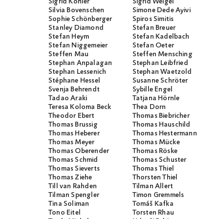
Sigrid Köhler
Sigrid Weigel
Silvia Bovenschen
Simone Dede Ayivi
Sophie Schönberger
Spiros Simitis
Stanley Diamond
Stefan Breuer
Stefan Heym
Stefan Kadelbach
Stefan Niggemeier
Stefan Oeter
Steffen Mau
Steffen Mensching
Stephan Anpalagan
Stephan Leibfried
Stephan Lessenich
Stephan Waetzold
Stéphane Hessel
Susanne Schröter
Svenja Behrendt
Sybille Engel
Tadao Araki
Tatjana Hörnle
Teresa Koloma Beck
Thea Dorn
Theodor Ebert
Thomas Biebricher
Thomas Brussig
Thomas Hauschild
Thomas Heberer
Thomas Hestermann
Thomas Meyer
Thomas Mücke
Thomas Oberender
Thomas Röske
Thomas Schmid
Thomas Schuster
Thomas Sieverts
Thomas Thiel
Thomas Ziehe
Thorsten Thiel
Till van Rahden
Tilman Allert
Tilman Spengler
Timon Gremmels
Tina Soliman
Tomáš Kafka
Tono Eitel
Torsten Rhau