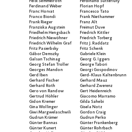
Felix Semmelroth
Ferdinand Sutterlüty
Ferdinand Weber
Florian Hopf
Franc Horvat
Francesco Tato
Franco Biondi
Frank Niethammer
Frank Rieger
Franz Alt
Franziska Augstein
Freimut Duve
Friedhelm Hengsbach
Friedrich Kittler
Friedrich Niewöhner
Friedrich Torberg
Friedrich Wilhelm Graf
Fritz J. Raddatz
Fritz Pasierbsky
Fritz Schenk
Gábor Demszky
Gabriele Klein
Galsan Tschinag
Georg G. Iggers
Georg Stefan Troller
George Tabori
Georges Mandon
Georgi Gospodinov
Gerd Iben
Gerd-Klaus Kaltenbrunner
Gerhard Fischer
Gerhard Mauz
Gerhard Roth
Gerhard Zwerenz
Gero von Randow
Gert Heidenreich
Gertrud Höhler
Giacomo Marramo
Gidon Kremer
Gilda Sahebi
Gina Wollinger
Gisela Notz
Giwi Margwelaschwili
Gordon Craig
Gudrun Krämer
Gudrun Perko
Günter Bannas
Günter Frankenberg
Günter Kunert
Günter Rohrbach