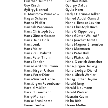
Gunther Hellmann
Günther Rühle
Guy Kirsch
György Dalos
György Konrád
Gyula Horn
H. Maximow Primakow
Hadija Haruna-Oelker
Hagen Schulze
Hamed Abdel-Samad
Hanna Pfeifer
Hanna-Renate Laurien
Hannah Peaceman
Hans Christoph Buch
Hans Christoph Buch
Hans G. Kippenberg
Hans Günter Gassen
Hans Günter Wallraff
Hans Heinz Holz
Hans Joachim Nimitz
Hans Lenk
Hans Magnus Enzensberge
Hans Maier
Hans Mommsen
Hans Paul Bahrdt
Hans Peter Bull
Hans Peter Thurn
Hans Platschek
Hans Zender
Hans-Dietrich Genscher
Hans-Gerd Schumann
Hans-Jürgen Hellwig
Hans-Jürgen Urban
Hans-Liudger Dienel
Hans-Peter Dürr
Hans-Ulrich Wehler
Hans-Werner Henze
Hansgünther Heyme
Hansjürgen Rosenbauer
Harald Jung
Harald Müller
Harald Naumann
Harald Szeemann
Harald Welzer
Harry Mulisch
Hasnain Kazim
Hauke Brunkhorst
Heiko Biehl
Heiner Geißler
Heiner Müller