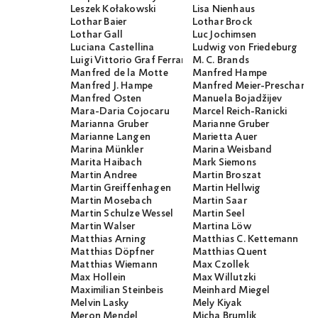
Leszek Kołakowski
Lisa Nienhaus
Lothar Baier
Lothar Brock
Lothar Gall
Luc Jochimsen
Luciana Castellina
Ludwig von Friedeburg
Luigi Vittorio Graf Ferraris
M. C. Brands
Manfred de la Motte
Manfred Hampe
Manfred J. Hampe
Manfred Meier-Preschany
Manfred Osten
Manuela Bojadžijev
Mara-Daria Cojocaru
Marcel Reich-Ranicki
Marianna Gruber
Marianne Gruber
Marianne Langen
Marietta Auer
Marina Münkler
Marina Weisband
Marita Haibach
Mark Siemons
Martin Andree
Martin Broszat
Martin Greiffenhagen
Martin Hellwig
Martin Mosebach
Martin Saar
Martin Schulze Wessel
Martin Seel
Martin Walser
Martina Löw
Matthias Arning
Matthias C. Kettemann
Matthias Döpfner
Matthias Quent
Matthias Wiemann
Max Czollek
Max Hollein
Max Willutzki
Maximilian Steinbeis
Meinhard Miegel
Melvin Lasky
Mely Kiyak
Meron Mendel
Micha Brumlik