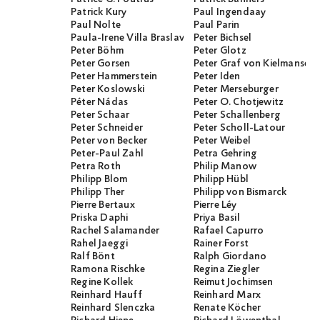
Patrick Kury
Paul Ingendaay
Paul Nolte
Paul Parin
Paula-Irene Villa Braslavsky
Peter Bichsel
Peter Böhm
Peter Glotz
Peter Gorsen
Peter Graf von Kielmanseg
Peter Hammerstein
Peter Iden
Peter Koslowski
Peter Merseburger
Péter Nádas
Peter O. Chotjewitz
Peter Schaar
Peter Schallenberg
Peter Schneider
Peter Scholl-Latour
Peter von Becker
Peter Weibel
Peter-Paul Zahl
Petra Gehring
Petra Roth
Philip Manow
Philipp Blom
Philipp Hübl
Philipp Ther
Philipp von Bismarck
Pierre Bertaux
Pierre Léy
Priska Daphi
Priya Basil
Rachel Salamander
Rafael Capurro
Rahel Jaeggi
Rainer Forst
Ralf Bönt
Ralph Giordano
Ramona Rischke
Regina Ziegler
Regine Kollek
Reimut Jochimsen
Reinhard Hauff
Reinhard Marx
Reinhard Slenczka
Renate Köcher