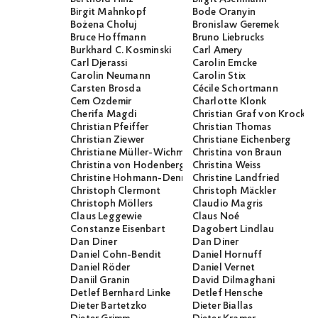
Birgit Mahnkopf
Bode Oranyin
Bożena Chołuj
Bronislaw Geremek
Bruce Hoffmann
Bruno Liebrucks
Burkhard C. Kosminski
Carl Amery
Carl Djerassi
Carolin Emcke
Carolin Neumann
Carolin Stix
Carsten Brosda
Cécile Schortmann
Cem Özdemir
Charlotte Klonk
Cherifa Magdi
Christian Graf von Krocko
Christian Pfeiffer
Christian Thomas
Christian Ziewer
Christiane Eichenberg
Christiane Müller-Wichmann
Christina von Braun
Christina von Hodenberg
Christina Weiss
Christine Hohmann-Dennhardt
Christine Landfried
Christoph Clermont
Christoph Mäckler
Christoph Möllers
Claudio Magris
Claus Leggewie
Claus Noé
Constanze Eisenbart
Dagobert Lindlau
Dan Diner
Dan Diner
Daniel Cohn-Bendit
Daniel Hornuff
Daniel Röder
Daniel Vernet
Daniil Granin
David Dilmaghani
Detlef Bernhard Linke
Detlef Hensche
Dieter Bartetzko
Dieter Biallas