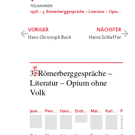
TEILNAHMEN
1976
– 3. Römerberggespräche – Literatur – Opium ohne Volk
VORIGER
NÄCHSTER
Hans Christoph Buch
Heinz Schlaffer
1976
3. Römerberggespräche –
Literatur – Opium ohne
Volk
Jean Améry
Pierre Bertaux
Hans Magnus Enzensberger
Erich Fried
Martin Greiffenhagen
Karl Krolow
Peter O. Chotjewitz