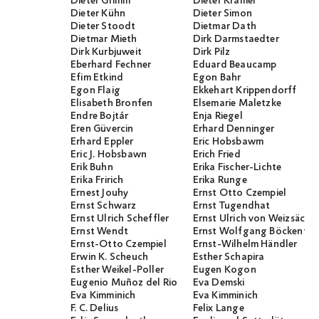
Dieter Grimm
Dieter Kramer
Dieter Kühn
Dieter Simon
Dieter Stoodt
Dietmar Dath
Dietmar Mieth
Dirk Darmstaedter
Dirk Kurbjuweit
Dirk Pilz
Eberhard Fechner
Eduard Beaucamp
Efim Etkind
Egon Bahr
Egon Flaig
Ekkehart Krippendorff
Elisabeth Bronfen
Elsemarie Maletzke
Endre Bojtár
Enja Riegel
Eren Güvercin
Erhard Denninger
Erhard Eppler
Eric Hobsbawm
Eric J. Hobsbawn
Erich Fried
Erik Buhn
Erika Fischer-Lichte
Erika Fririch
Erika Runge
Ernest Jouhy
Ernst Otto Czempiel
Ernst Schwarz
Ernst Tugendhat
Ernst Ulrich Scheffler
Ernst Ulrich von Weizsäcker
Ernst Wendt
Ernst Wolfgang Böckenför
Ernst-Otto Czempiel
Ernst-Wilhelm Händler
Erwin K. Scheuch
Esther Schapira
Esther Weikel-Poller
Eugen Kogon
Eugenio Muñoz del Rio
Eva Demski
Eva Kimminich
Eva Kimminich
F. C. Delius
Felix Lange