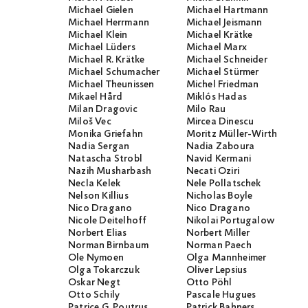
Michael Gielen
Michael Hartmann
Michael Herrmann
Michael Jeismann
Michael Klein
Michael Krätke
Michael Lüders
Michael Marx
Michael R. Krätke
Michael Schneider
Michael Schumacher
Michael Stürmer
Michael Theunissen
Michel Friedman
Mikael Hård
Miklós Hadas
Milan Dragovic
Milo Rau
Miloš Vec
Mircea Dinescu
Monika Griefahn
Moritz Müller-Wirth
Nadia Sergan
Nadia Zaboura
Natascha Strobl
Navid Kermani
Nazih Musharbash
Necati Öziri
Necla Kelek
Nele Pollatschek
Nelson Killius
Nicholas Boyle
Nico Dragano
Nico Dragano
Nicole Deitelhoff
Nikolai Portugalow
Norbert Elias
Norbert Miller
Norman Birnbaum
Norman Paech
Ole Nymoen
Olga Mannheimer
Olga Tokarczuk
Oliver Lepsius
Oskar Negt
Otto Pöhl
Otto Schily
Pascale Hugues
Patrice G. Poutrus
Patrick Bahners