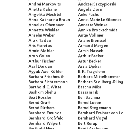
Andrei Markovits
Andrzej Szczypiorski
Anetta Kahane
Angela Dorn
Angelika Mechtel
Anke Fuchs
Anna Katharina Braun
Anne-Marie Le Glonnec
Annelies Obenauer
Annette Weinke
Annette Winkler
Annika Brockschmidt
Anselm Weber
Antje Vollmer
Araki Tadao
Ariane Brenssel
Aris Fioretos
Armand Mergen
Armin Mohler
Armin Nassehi
Arno Gruen
Arthur Becker
Arthur Fischer
Artur Becker
Asal Dardan
Assia Djebar
Ayyub Axel Köhler
B. K. Tragelehn
Barbara Frischmuth
Barbara Mittelhammer
Barbara Sichtermann
Barbara Stollberg-Rilinger
Barthold C. Witte
Bascha Mika
Bashkim Shehu
Bassam Tibi
Beat Rössler
Ben Bachmair
Bernd Graff
Bernd Loebe
Bernd Rüthers
Bernd Stegemann
Bernhard Emunds
Bernhard Freiherr von Loef
Bernhard Großfeld
Bernhard Vogel
Bernhard Wilpert
Bert Rürup
Berthold Hinz
Birgit Aschmann