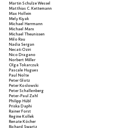
Martin Schulze Wessel
Matthias C. Kettemann
Max Hollein
Mely Kiyak
Michael Herrmann
Michael Marx
Michael Theunissen
Milo Rau
Nadia Sergan
Necati Öziri
Nico Dragano
Norbert Miller
Olga Tokarczuk
Pascale Hugues
Paul Nolte
Peter Glotz
Peter Koslowski
Peter Schallenberg
Peter-Paul Zahl
Philipp Hübl
Priska Daphi
Rainer Forst
Regine Kollek
Renate Köcher
Richard Swartz