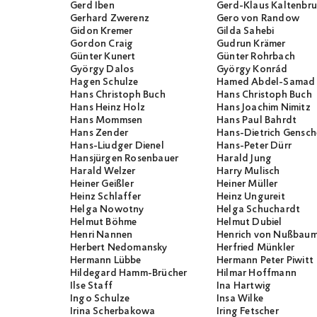
Gerd Iben
Gerd-Klaus Kaltenbr
Gerhard Zwerenz
Gero von Randow
Gidon Kremer
Gilda Sahebi
Gordon Craig
Gudrun Krämer
Günter Kunert
Günter Rohrbach
György Dalos
György Konrád
Hagen Schulze
Hamed Abdel-Samad
Hans Christoph Buch
Hans Christoph Buch
Hans Heinz Holz
Hans Joachim Nimitz
Hans Mommsen
Hans Paul Bahrdt
Hans Zender
Hans-Dietrich Gensch
Hans-Liudger Dienel
Hans-Peter Dürr
Hansjürgen Rosenbauer
Harald Jung
Harald Welzer
Harry Mulisch
Heiner Geißler
Heiner Müller
Heinz Schlaffer
Heinz Ungureit
Helga Nowotny
Helga Schuchardt
Helmut Böhme
Helmut Dubiel
Henri Nannen
Henrich von Nußbau
Herbert Nedomansky
Herfried Münkler
Hermann Lübbe
Hermann Peter Piwitt
Hildegard Hamm-Brücher
Hilmar Hoffmann
Ilse Staff
Ina Hartwig
Ingo Schulze
Insa Wilke
Irina Scherbakowa
Iring Fetscher