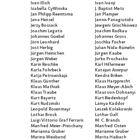
Ivan Illich
Ivan Ivanji
Izabella CyWinska
J. Baptist Metz
Jan Philipp Reemtsma
Jan Plamper
Jana Hensel
Jannis Panagiotidis
Jerzy Bossack
Jewgeni Grischkowez
Joachim Legatis
Joachim Radkau
Johannes Goebel
Johannes Gross
Jörn Leonhard
Joschka Fischer
Jost Herbig
Julian Nida-Rümelin
Jürgen Heinichen
Jürgen Kaube
Jürgen Weber
Jurko Prochasko
Karin Reschke
Karl Hillermeier
Karla Fohrbeck
Katajun Amirpur
Katja Petrowskaja
Kendra Briken
Klaus Günther
Klaus Harpprecht
Klaus Mathiak
Klaus Meyer-Abich
Klaus Traube
Klaus von Dohnanyi
Kurt Bayertz
Kurt Biedenkopf
Kurt Rudzinski
Lamya Kaddor
Leopold Rosenmayr
Leszek Kolakowski
Lothar Brock
Lothar Gall
Luigi Vittorio Graf Ferraris
M. C. Brands
Manfred Meier-Preschany
Manfred Osten
Marianna Gruber
Marianne Gruber
Marina Weisband
Marita Haibach