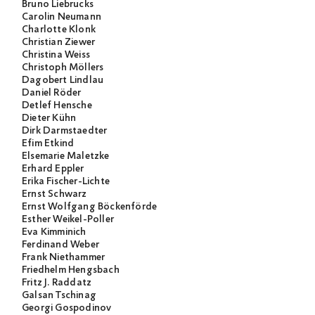
Bruno Liebrucks
Carolin Neumann
Charlotte Klonk
Christian Ziewer
Christina Weiss
Christoph Möllers
Dagobert Lindlau
Daniel Röder
Detlef Hensche
Dieter Kühn
Dirk Darmstaedter
Efim Etkind
Elsemarie Maletzke
Erhard Eppler
Erika Fischer-Lichte
Ernst Schwarz
Ernst Wolfgang Böckenförde
Esther Weikel-Poller
Eva Kimminich
Ferdinand Weber
Frank Niethammer
Friedhelm Hengsbach
Fritz J. Raddatz
Galsan Tschinag
Georgi Gospodinov