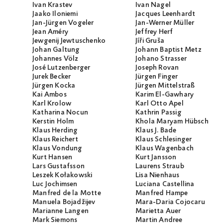
Ivan Krastev
Ivan Nagel
Jaako Iloniemi
Jacques Leenhardt
Jan-Jürgen Vogeler
Jan-Werner Müller
Jean Améry
Jeffrey Herf
Jewgenij Jewtuschenko
Jíři Gruša
Johan Galtung
Johann Baptist Metz
Johannes Völz
Johano Strasser
José Lutzenberger
Joseph Rovan
Jurek Becker
Jürgen Finger
Jürgen Kocka
Jürgen Mittelstraß
Kai Ambos
Karim El-Gawhary
Karl Krolow
Karl Otto Apel
Katharina Nocun
Kathrin Passig
Kerstin Holm
Khola Maryam Hübsch
Klaus Herding
Klaus J. Bade
Klaus Reichert
Klaus Schlesinger
Klaus Vondung
Klaus Wagenbach
Kurt Hansen
Kurt Jansson
Lars Gustafsson
Laurens Straub
Leszek Kołakowski
Lisa Nienhaus
Luc Jochimsen
Luciana Castellina
Manfred de la Motte
Manfred Hampe
Manuela Bojadžijev
Mara-Daria Cojocaru
Marianne Langen
Marietta Auer
Mark Siemons
Martin Andree