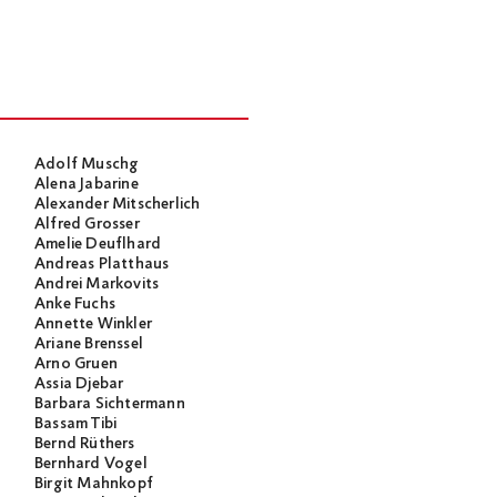
Adolf Muschg
Alena Jabarine
Alexander Mitscherlich
Alfred Grosser
Amelie Deuflhard
Andreas Platthaus
Andrei Markovits
Anke Fuchs
Annette Winkler
Ariane Brenssel
Arno Gruen
Assia Djebar
Barbara Sichtermann
Bassam Tibi
Bernd Rüthers
Bernhard Vogel
Birgit Mahnkopf