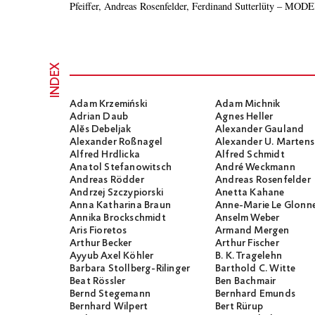
Pfeiffer, Andreas Rosenfelder, Ferdinand Sutterlüty – MO
INDEX
Adam Krzemiński
Adam Michnik
Adrian Daub
Agnes Heller
Alĕs Debeljak
Alexander Gauland
Alexander Roßnagel
Alexander U. Martens
Alfred Hrdlicka
Alfred Schmidt
Anatol Stefanowitsch
André Weckmann
Andreas Rödder
Andreas Rosenfelder
Andrzej Szczypiorski
Anetta Kahane
Anna Katharina Braun
Anne-Marie Le Glonn
Annika Brockschmidt
Anselm Weber
Aris Fioretos
Armand Mergen
Arthur Becker
Arthur Fischer
Ayyub Axel Köhler
B. K. Tragelehn
Barbara Stollberg-Rilinger
Barthold C. Witte
Beat Rössler
Ben Bachmair
Bernd Stegemann
Bernhard Emunds
Bernhard Wilpert
Bert Rürup