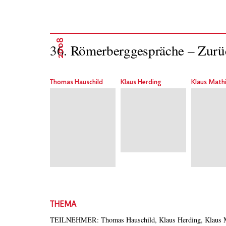
2008
36. Römerberggespräche – Zurüc
Thomas Hauschild
Klaus Herding
Klaus Math
THEMA
TEILNEHMER: Thomas Hauschild, Klaus Herding, Klaus Ma