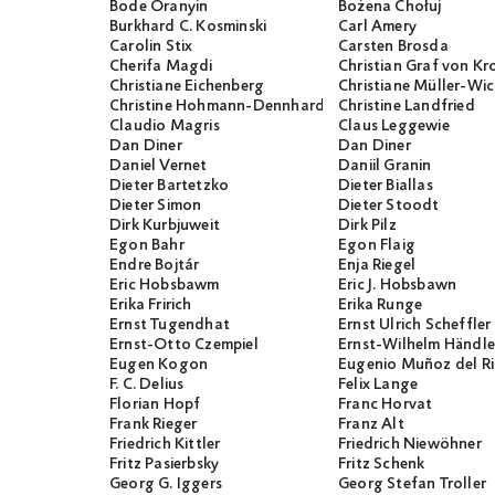
Bode Oranyin
Bożena Chołuj
Burkhard C. Kosminski
Carl Amery
Carolin Stix
Carsten Brosda
Cherifa Magdi
Christian Graf von K
Christiane Eichenberg
Christiane Müller-W
Christine Hohmann-Dennhardt
Christine Landfried
Claudio Magris
Claus Leggewie
Dan Diner
Dan Diner
Daniel Vernet
Daniil Granin
Dieter Bartetzko
Dieter Biallas
Dieter Simon
Dieter Stoodt
Dirk Kurbjuweit
Dirk Pilz
Egon Bahr
Egon Flaig
Endre Bojtár
Enja Riegel
Eric Hobsbawm
Eric J. Hobsbawn
Erika Fririch
Erika Runge
Ernst Tugendhat
Ernst Ulrich Scheffler
Ernst-Otto Czempiel
Ernst-Wilhelm Händle
Eugen Kogon
Eugenio Muñoz del R
F. C. Delius
Felix Lange
Florian Hopf
Franc Horvat
Frank Rieger
Franz Alt
Friedrich Kittler
Friedrich Niewöhner
Fritz Pasierbsky
Fritz Schenk
Georg G. Iggers
Georg Stefan Troller