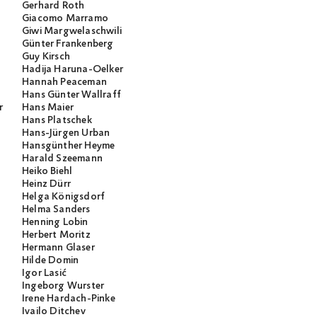
Gerhard Roth
Giacomo Marramo
Giwi Margwelaschwili
Günter Frankenberg
Guy Kirsch
Hadija Haruna-Oelker
Hannah Peaceman
Hans Günter Wallraff
r
Hans Maier
Hans Platschek
Hans-Jürgen Urban
Hansgünther Heyme
Harald Szeemann
Heiko Biehl
Heinz Dürr
Helga Königsdorf
Helma Sanders
Henning Lobin
Herbert Moritz
Hermann Glaser
Hilde Domin
Igor Lasić
Ingeborg Wurster
Irene Hardach-Pinke
Ivailo Ditchev