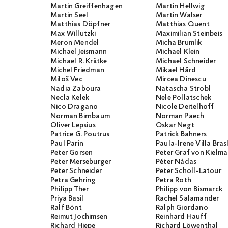
Martin Greiffenhagen
Martin Hellwig
Martin Seel
Martin Walser
Matthias Döpfner
Matthias Quent
Max Willutzki
Maximilian Steinbeis
Meron Mendel
Micha Brumlik
Michael Jeismann
Michael Klein
Michael R. Krätke
Michael Schneider
Michel Friedman
Mikael Hård
Miloš Vec
Mircea Dinescu
Nadia Zaboura
Natascha Strobl
Necla Kelek
Nele Pollatschek
Nico Dragano
Nicole Deitelhoff
Norman Birnbaum
Norman Paech
Oliver Lepsius
Oskar Negt
Patrice G. Poutrus
Patrick Bahners
Paul Parin
Paula-Irene Villa Bras
Peter Gorsen
Peter Graf von Kielm
Peter Merseburger
Péter Nádas
Peter Schneider
Peter Scholl-Latour
Petra Gehring
Petra Roth
Philipp Ther
Philipp von Bismarck
Priya Basil
Rachel Salamander
Ralf Bönt
Ralph Giordano
Reimut Jochimsen
Reinhard Hauff
Richard Hiepe
Richard Löwenthal