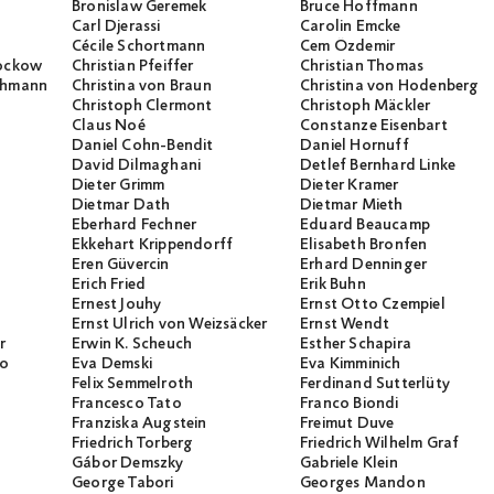
Bronislaw Geremek
Bruce Hoffmann
Carl Djerassi
Carolin Emcke
Cécile Schortmann
Cem Özdemir
rockow
Christian Pfeiffer
Christian Thomas
ichmann
Christina von Braun
Christina von Hodenberg
Christoph Clermont
Christoph Mäckler
Claus Noé
Constanze Eisenbart
Daniel Cohn-Bendit
Daniel Hornuff
David Dilmaghani
Detlef Bernhard Linke
Dieter Grimm
Dieter Kramer
Dietmar Dath
Dietmar Mieth
Eberhard Fechner
Eduard Beaucamp
Ekkehart Krippendorff
Elisabeth Bronfen
Eren Güvercin
Erhard Denninger
Erich Fried
Erik Buhn
Ernest Jouhy
Ernst Otto Czempiel
Ernst Ulrich von Weizsäcker
Ernst Wendt
r
Erwin K. Scheuch
Esther Schapira
io
Eva Demski
Eva Kimminich
Felix Semmelroth
Ferdinand Sutterlüty
Francesco Tato
Franco Biondi
Franziska Augstein
Freimut Duve
Friedrich Torberg
Friedrich Wilhelm Graf
Gábor Demszky
Gabriele Klein
George Tabori
Georges Mandon