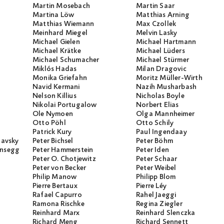
Martin Mosebach
Martin Saar
Martina Löw
Matthias Arning
Matthias Wiemann
Max Czollek
Meinhard Miegel
Melvin Lasky
Michael Gielen
Michael Hartmann
Michael Krätke
Michael Lüders
Michael Schumacher
Michael Stürmer
Miklós Hadas
Milan Dragovic
Monika Griefahn
Moritz Müller-Wirth
Navid Kermani
Nazih Musharbash
Nelson Killius
Nicholas Boyle
Nikolai Portugalow
Norbert Elias
Ole Nymoen
Olga Mannheimer
Otto Pöhl
Otto Schily
Patrick Kury
Paul Ingendaay
lavsky
Peter Bichsel
Peter Böhm
ansegg
Peter Hammerstein
Peter Iden
Peter O. Chotjewitz
Peter Schaar
Peter von Becker
Peter Weibel
Philip Manow
Philipp Blom
Pierre Bertaux
Pierre Léy
Rafael Capurro
Rahel Jaeggi
Ramona Rischke
Regina Ziegler
Reinhard Marx
Reinhard Slenczka
Richard Meng
Richard Sennett