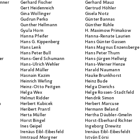
unner
Gerhard Fischer
Gerhard Mauz
Gert Heidenreich
Gertrud Höhler
Gina Wollinger
Gisela Notz
Gudrun Perko
Günter Bannas
Gunther Hellmann
Günther Rühle
Gyula Horn
H. Maximow Primakow
Hanna Pfeifer
Hanna-Renate Laurien
Hans G. Kippenberg
Hans Günter Gassen
Hans Lenk
Hans Magnus Enzensberge
Hans Peter Bull
Hans Peter Thurn
er
Hans-Gerd Schumann
Hans-Jürgen Hellwig
Hans-Ulrich Wehler
Hans-Werner Henze
Harald Müller
Harald Naumann
Hasnain Kazim
Hauke Brunkhorst
Heinrich Wefing
Heinz Bude
Heinz-Otto Peitgen
Helga Dierichs
Helga Wex
Helge Rossen-Stadtfeld
Helmut Ridder
Hendrik Simon
m
Herbert Kubicek
Herbert Marcuse
Heribert Prantl
Hermann Beland
Herta Müller
Hertha Däubler-Gmelin
Horst Bingel
Horst-Eberhard Richter
Ines Geipel
Ingeborg Drewitz
Irenäus Eibl-Eibesfeld
Irenäus Eibl-Eibesfeldt
Irmtraud Morgner
István Eörsi