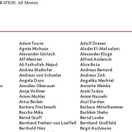
DERATION: Alf Mentzer
Adam Tooze
Adolf Dresen
Agnès Michaux
Aladin El-Mafaalani
Alexander Görlach
Alexander Kluge
Alf Mentzer
Alfred Andersch
Ali Fathollah-Nejad
Alice Bota
Andrea Maihofer
Andreas Bernard
Andreas von Schoeler
Andreas Zick
Angela Dorn
Angelika Mechtel
ec
Annelies Obenauer
Annette Weinke
Antje Vollmer
Araki Tadao
Armin Mohler
Armin Nassehi
Artur Becker
Asal Dardan
Barbara Frischmuth
Barbara Mittelhammer
Bascha Mika
Bashkim Shehu
Bernd Graff
Bernd Loebe
Bernhard Freiherr von Loeffelholz
Bernhard Großfeld
Berthold Hinz
Birgit Aschmann