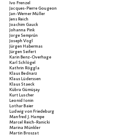
Ivo Frenzel
Jacques-Pierre Gougeon
Jan-Werner Müller
Jens Reich
Joachim Gauck
Johanna Pink
Jorge Semprún
Joseph Vogl
Jürgen Habermas
Jürgen Seifert
Karin Benz-Overhage
Karl Schlögel
Kathrin Röggla
Klaus Bednarz
Klaus Lüderssen
Klaus Staeck
Kübra Gümüşay
Kurt Luscher
Leonid Ionin
Lothar Baier
Ludwig von Friedeburg
Manfred J. Hampe
Marcel Reich-Ranicki
Marina Münkler
Martin Broszat