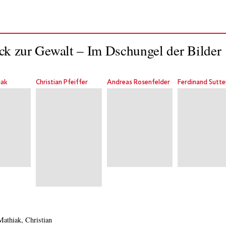
k zur Gewalt – Im Dschungel der Bilder
iak
Christian Pfeiffer
Andreas Rosenfelder
Ferdinand Sutte
thiak, Christian