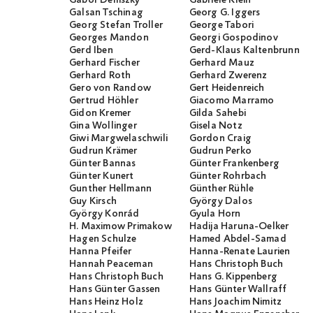
Gábor Demszky
Gabriele Klein
Galsan Tschinag
Georg G. Iggers
Georg Stefan Troller
George Tabori
Georges Mandon
Georgi Gospodinov
Gerd Iben
Gerd-Klaus Kaltenbrunner
Gerhard Fischer
Gerhard Mauz
Gerhard Roth
Gerhard Zwerenz
Gero von Randow
Gert Heidenreich
Gertrud Höhler
Giacomo Marramo
Gidon Kremer
Gilda Sahebi
Gina Wollinger
Gisela Notz
Giwi Margwelaschwili
Gordon Craig
Gudrun Krämer
Gudrun Perko
Günter Bannas
Günter Frankenberg
Günter Kunert
Günter Rohrbach
Gunther Hellmann
Günther Rühle
Guy Kirsch
György Dalos
György Konrád
Gyula Horn
H. Maximow Primakow
Hadija Haruna-Oelker
Hagen Schulze
Hamed Abdel-Samad
Hanna Pfeifer
Hanna-Renate Laurien
Hannah Peaceman
Hans Christoph Buch
Hans Christoph Buch
Hans G. Kippenberg
Hans Günter Gassen
Hans Günter Wallraff
Hans Heinz Holz
Hans Joachim Nimitz