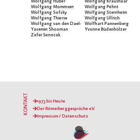
Wolfgang Huber
Wolfgang Kraushaar
Wolfgang Mommsen
Wolfgang Pehnt
Wolfgang Sofsky
Wolfgang Sternheim
Wolfgang Thierse
Wolfgang Ullrich
Wolfgang van den Daele
Wolfhart Pannenberg
Yasemin Shooman
Yvonne Büdenhölzer
Zafer Senocak
KONTAKT
1973 bis Heute
Der Römerberggespräche e.V.
Impressum / Datenschutz