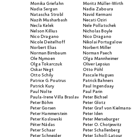
Monika Griefahn
Moritz Müller-Wirth
Nadia Sergan
Nadia Zaboura
Natascha Strobl
Navid Kermani
Nazih Musharbash
Necati Öziri
Necla Kelek
Nele Pollatschek
Nelson Killius
Nicholas Boyle
Nico Dragano
Nico Dragano
Nicole Deitelhoff
Nikolai Portugalow
Norbert Elias
Norbert Miller
Norman Birnbaum
Norman Paech
Ole Nymoen
Olga Mannheimer
Olga Tokarczuk
Oliver Lepsius
Oskar Negt
Otto Pöhl
Otto Schily
Pascale Hugues
Patrice G. Poutrus
Patrick Bahners
Patrick Kury
Paul Ingendaay
Paul Nolte
Paul Parin
Paula-Irene Villa Braslavsky
Peter Bichsel
Peter Böhm
Peter Glotz
Peter Gorsen
Peter Graf von Kielmanseg
Peter Hammerstein
Peter Iden
Peter Koslowski
Peter Merseburger
Péter Nádas
Peter O. Chotjewitz
Peter Schaar
Peter Schallenberg
Peter Schneider
Peter Scholl-Latour