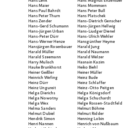
Hans Lenk
Hans Magnus Enzensberge
Hans Maier
Hans Mommsen
Hans Paul Bahrdt
Hans Peter Bull
Hans Peter Thurn
Hans Platschek
Hans Zender
Hans-Dietrich Genscher
Hans-Gerd Schumann
Hans-Jürgen Hellwig
Hans-Jürgen Urban
Hans-Liudger Dienel
Hans-Peter Dürr
Hans-Ulrich Wehler
Hans-Werner Henze
Hansgünther Heyme
Hansjürgen Rosenbauer
Harald Jung
Harald Müller
Harald Naumann
Harald Szeemann
Harald Welzer
Harry Mulisch
Hasnain Kazim
Hauke Brunkhorst
Heiko Biehl
Heiner Geißler
Heiner Müller
Heinrich Wefing
Heinz Bude
Heinz Dürr
Heinz Schlaffer
Heinz Ungureit
Heinz-Otto Peitgen
Helga Dierichs
Helga Königsdorf
Helga Nowotny
Helga Schuchardt
Helga Wex
Helge Rossen-Stadtfeld
Helma Sanders
Helmut Böhme
Helmut Dubiel
Helmut Ridder
Hendrik Simon
Henning Lobin
Henri Nannen
Henrich von Nußbaum