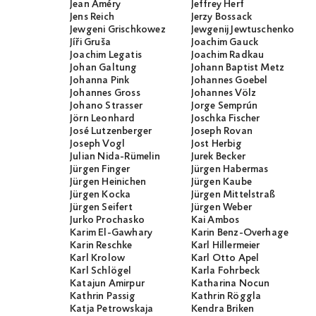
Jean Améry
Jeffrey Herf
Jens Reich
Jerzy Bossack
Jewgeni Grischkowez
Jewgenij Jewtuschenko
Jíři Gruša
Joachim Gauck
Joachim Legatis
Joachim Radkau
Johan Galtung
Johann Baptist Metz
Johanna Pink
Johannes Goebel
Johannes Gross
Johannes Völz
Johano Strasser
Jorge Semprún
Jörn Leonhard
Joschka Fischer
José Lutzenberger
Joseph Rovan
Joseph Vogl
Jost Herbig
Julian Nida-Rümelin
Jurek Becker
Jürgen Finger
Jürgen Habermas
Jürgen Heinichen
Jürgen Kaube
Jürgen Kocka
Jürgen Mittelstraß
Jürgen Seifert
Jürgen Weber
Jurko Prochasko
Kai Ambos
Karim El-Gawhary
Karin Benz-Overhage
Karin Reschke
Karl Hillermeier
Karl Krolow
Karl Otto Apel
Karl Schlögel
Karla Fohrbeck
Katajun Amirpur
Katharina Nocun
Kathrin Passig
Kathrin Röggla
Katja Petrowskaja
Kendra Briken