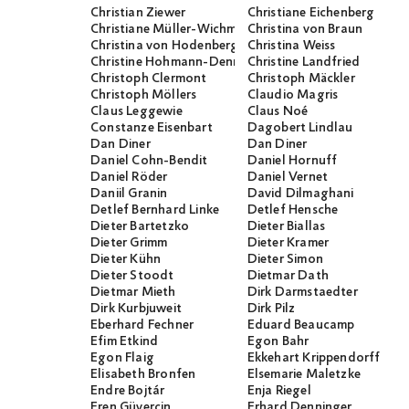
Christian Ziewer
Christiane Eichenberg
Christiane Müller-Wichmann
Christina von Braun
Christina von Hodenberg
Christina Weiss
Christine Hohmann-Dennhardt
Christine Landfried
Christoph Clermont
Christoph Mäckler
Christoph Möllers
Claudio Magris
Claus Leggewie
Claus Noé
Constanze Eisenbart
Dagobert Lindlau
Dan Diner
Dan Diner
Daniel Cohn-Bendit
Daniel Hornuff
Daniel Röder
Daniel Vernet
Daniil Granin
David Dilmaghani
Detlef Bernhard Linke
Detlef Hensche
Dieter Bartetzko
Dieter Biallas
Dieter Grimm
Dieter Kramer
Dieter Kühn
Dieter Simon
Dieter Stoodt
Dietmar Dath
Dietmar Mieth
Dirk Darmstaedter
Dirk Kurbjuweit
Dirk Pilz
Eberhard Fechner
Eduard Beaucamp
Efim Etkind
Egon Bahr
Egon Flaig
Ekkehart Krippendorff
Elisabeth Bronfen
Elsemarie Maletzke
Endre Bojtár
Enja Riegel
Eren Güvercin
Erhard Denninger