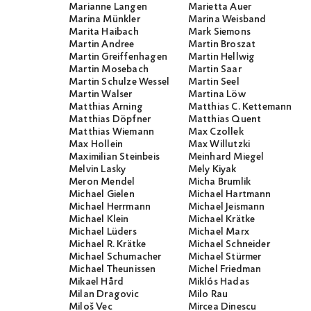
Marianne Langen
Marietta Auer
Marina Münkler
Marina Weisband
Marita Haibach
Mark Siemons
Martin Andree
Martin Broszat
Martin Greiffenhagen
Martin Hellwig
Martin Mosebach
Martin Saar
Martin Schulze Wessel
Martin Seel
Martin Walser
Martina Löw
Matthias Arning
Matthias C. Kettemann
Matthias Döpfner
Matthias Quent
Matthias Wiemann
Max Czollek
Max Hollein
Max Willutzki
Maximilian Steinbeis
Meinhard Miegel
Melvin Lasky
Mely Kiyak
Meron Mendel
Micha Brumlik
Michael Gielen
Michael Hartmann
Michael Herrmann
Michael Jeismann
Michael Klein
Michael Krätke
Michael Lüders
Michael Marx
Michael R. Krätke
Michael Schneider
Michael Schumacher
Michael Stürmer
Michael Theunissen
Michel Friedman
Mikael Hård
Miklós Hadas
Milan Dragovic
Milo Rau
Miloš Vec
Mircea Dinescu