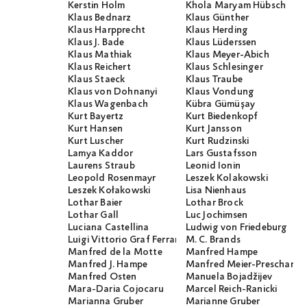
Kerstin Holm
Khola Maryam Hübsch
Klaus Bednarz
Klaus Günther
Klaus Harpprecht
Klaus Herding
Klaus J. Bade
Klaus Lüderssen
Klaus Mathiak
Klaus Meyer-Abich
Klaus Reichert
Klaus Schlesinger
Klaus Staeck
Klaus Traube
Klaus von Dohnanyi
Klaus Vondung
Klaus Wagenbach
Kübra Gümüşay
Kurt Bayertz
Kurt Biedenkopf
Kurt Hansen
Kurt Jansson
Kurt Luscher
Kurt Rudzinski
Lamya Kaddor
Lars Gustafsson
Laurens Straub
Leonid Ionin
Leopold Rosenmayr
Leszek Kolakowski
Leszek Kołakowski
Lisa Nienhaus
Lothar Baier
Lothar Brock
Lothar Gall
Luc Jochimsen
Luciana Castellina
Ludwig von Friedeburg
Luigi Vittorio Graf Ferraris
M. C. Brands
Manfred de la Motte
Manfred Hampe
Manfred J. Hampe
Manfred Meier-Preschany
Manfred Osten
Manuela Bojadžijev
Mara-Daria Cojocaru
Marcel Reich-Ranicki
Marianna Gruber
Marianne Gruber