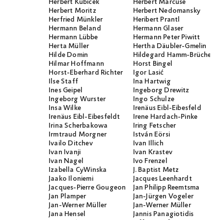
Herbert Kubicek
Herbert Marcuse
Herbert Moritz
Herbert Nedomansky
Herfried Münkler
Heribert Prantl
Hermann Beland
Hermann Glaser
Hermann Lübbe
Hermann Peter Piwitt
Herta Müller
Hertha Däubler-Gmelin
Hilde Domin
Hildegard Hamm-Brücher
Hilmar Hoffmann
Horst Bingel
Horst-Eberhard Richter
Igor Lasić
Ilse Staff
Ina Hartwig
Ines Geipel
Ingeborg Drewitz
Ingeborg Wurster
Ingo Schulze
Insa Wilke
Irenäus Eibl-Eibesfeld
Irenäus Eibl-Eibesfeldt
Irene Hardach-Pinke
Irina Scherbakowa
Iring Fetscher
Irmtraud Morgner
István Eörsi
Ivailo Ditchev
Ivan Illich
Ivan Ivanji
Ivan Krastev
Ivan Nagel
Ivo Frenzel
Izabella CyWinska
J. Baptist Metz
Jaako Iloniemi
Jacques Leenhardt
Jacques-Pierre Gougeon
Jan Philipp Reemtsma
Jan Plamper
Jan-Jürgen Vogeler
Jan-Werner Müller
Jan-Werner Müller
Jana Hensel
Jannis Panagiotidis