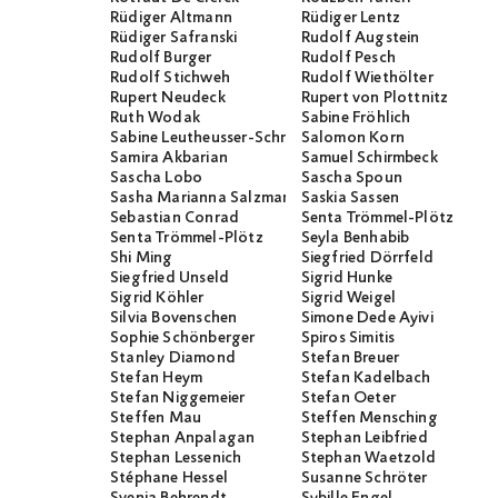
Rüdiger Altmann
Rüdiger Lentz
Rüdiger Safranski
Rudolf Augstein
Rudolf Burger
Rudolf Pesch
Rudolf Stichweh
Rudolf Wiethölter
Rupert Neudeck
Rupert von Plottnitz
Ruth Wodak
Sabine Fröhlich
Sabine Leutheusser-Schnarrenberger
Salomon Korn
Samira Akbarian
Samuel Schirmbeck
Sascha Lobo
Sascha Spoun
Sasha Marianna Salzmann
Saskia Sassen
Sebastian Conrad
Senta Trömmel-Plötz
Senta Trömmel-Plötz
Seyla Benhabib
Shi Ming
Siegfried Dörrfeld
Siegfried Unseld
Sigrid Hunke
Sigrid Köhler
Sigrid Weigel
Silvia Bovenschen
Simone Dede Ayivi
Sophie Schönberger
Spiros Simitis
Stanley Diamond
Stefan Breuer
Stefan Heym
Stefan Kadelbach
Stefan Niggemeier
Stefan Oeter
Steffen Mau
Steffen Mensching
Stephan Anpalagan
Stephan Leibfried
Stephan Lessenich
Stephan Waetzold
Stéphane Hessel
Susanne Schröter