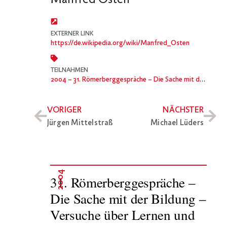
EXTERNER LINK
https://de.wikipedia.org/wiki/Manfred_Osten
TEILNAHMEN
2004
– 31. Römerberggespräche – Die Sache mit der Bildung – Versuche über Lernen und Leben
VORIGER
NÄCHSTER
Jürgen Mittelstraß
Michael Lüders
2004
31. Römerberggespräche –
Die Sache mit der Bildung –
Versuche über Lernen und