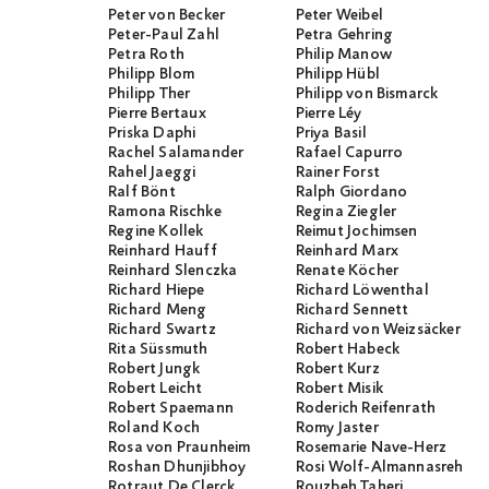
Peter von Becker
Peter Weibel
Peter-Paul Zahl
Petra Gehring
Petra Roth
Philip Manow
Philipp Blom
Philipp Hübl
Philipp Ther
Philipp von Bismarck
Pierre Bertaux
Pierre Léy
Priska Daphi
Priya Basil
Rachel Salamander
Rafael Capurro
Rahel Jaeggi
Rainer Forst
Ralf Bönt
Ralph Giordano
Ramona Rischke
Regina Ziegler
Regine Kollek
Reimut Jochimsen
Reinhard Hauff
Reinhard Marx
Reinhard Slenczka
Renate Köcher
Richard Hiepe
Richard Löwenthal
Richard Meng
Richard Sennett
Richard Swartz
Richard von Weizsäcker
Rita Süssmuth
Robert Habeck
Robert Jungk
Robert Kurz
Robert Leicht
Robert Misik
Robert Spaemann
Roderich Reifenrath
Roland Koch
Romy Jaster
Rosa von Praunheim
Rosemarie Nave-Herz
Roshan Dhunjibhoy
Rosi Wolf-Almannasreh
Rotraut De Clerck
Rouzbeh Taheri