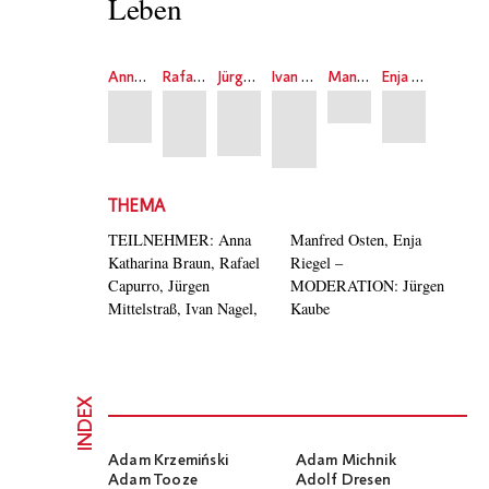
Leben
Anna Katharina Braun
Rafael Capurro
Jürgen Mittelstraß
Ivan Nagel
Manfred Osten
Enja Riegel
THEMA
TEILNEHMER: Anna
Manfred Osten, Enja
Katharina Braun, Rafael
Riegel –
Capurro, Jürgen
MODERATION: Jürgen
Mittelstraß, Ivan Nagel,
Kaube
INDEX
Adam Krzemiński
Adam Michnik
Adam Tooze
Adolf Dresen