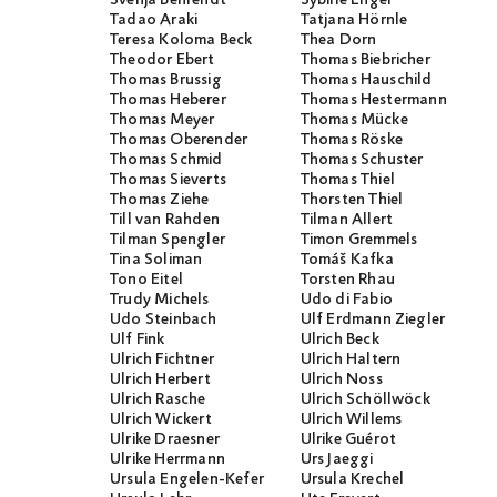
Svenja Behrendt
Sybille Engel
Tadao Araki
Tatjana Hörnle
Teresa Koloma Beck
Thea Dorn
Theodor Ebert
Thomas Biebricher
Thomas Brussig
Thomas Hauschild
Thomas Heberer
Thomas Hestermann
Thomas Meyer
Thomas Mücke
Thomas Oberender
Thomas Röske
Thomas Schmid
Thomas Schuster
Thomas Sieverts
Thomas Thiel
Thomas Ziehe
Thorsten Thiel
Till van Rahden
Tilman Allert
Tilman Spengler
Timon Gremmels
Tina Soliman
Tomáš Kafka
Tono Eitel
Torsten Rhau
Trudy Michels
Udo di Fabio
Udo Steinbach
Ulf Erdmann Ziegler
Ulf Fink
Ulrich Beck
Ulrich Fichtner
Ulrich Haltern
Ulrich Herbert
Ulrich Noss
Ulrich Rasche
Ulrich Schöllwöck
Ulrich Wickert
Ulrich Willems
Ulrike Draesner
Ulrike Guérot
Ulrike Herrmann
Urs Jaeggi
Ursula Engelen-Kefer
Ursula Krechel