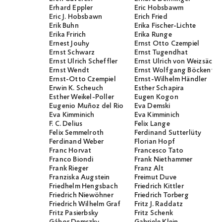
Erhard Eppler
Eric Hobsbawm
Eric J. Hobsbawn
Erich Fried
Erik Buhn
Erika Fischer-Lichte
Erika Fririch
Erika Runge
Ernest Jouhy
Ernst Otto Czempiel
Ernst Schwarz
Ernst Tugendhat
Ernst Ulrich Scheffler
Ernst Ulrich von Weizsäcker
Ernst Wendt
Ernst Wolfgang Böckenför
Ernst-Otto Czempiel
Ernst-Wilhelm Händler
Erwin K. Scheuch
Esther Schapira
Esther Weikel-Poller
Eugen Kogon
Eugenio Muñoz del Rio
Eva Demski
Eva Kimminich
Eva Kimminich
F. C. Delius
Felix Lange
Felix Semmelroth
Ferdinand Sutterlüty
Ferdinand Weber
Florian Hopf
Franc Horvat
Francesco Tato
Franco Biondi
Frank Niethammer
Frank Rieger
Franz Alt
Franziska Augstein
Freimut Duve
Friedhelm Hengsbach
Friedrich Kittler
Friedrich Niewöhner
Friedrich Torberg
Friedrich Wilhelm Graf
Fritz J. Raddatz
Fritz Pasierbsky
Fritz Schenk