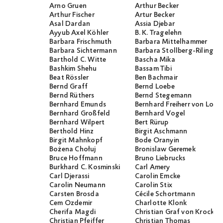
Arno Gruen
Arthur Becker
Arthur Fischer
Artur Becker
Asal Dardan
Assia Djebar
Ayyub Axel Köhler
B. K. Tragelehn
Barbara Frischmuth
Barbara Mittelhammer
Barbara Sichtermann
Barbara Stollberg-Rilinger
Barthold C. Witte
Bascha Mika
Bashkim Shehu
Bassam Tibi
Beat Rössler
Ben Bachmair
Bernd Graff
Bernd Loebe
Bernd Rüthers
Bernd Stegemann
Bernhard Emunds
Bernhard Freiherr von Loef
Bernhard Großfeld
Bernhard Vogel
Bernhard Wilpert
Bert Rürup
Berthold Hinz
Birgit Aschmann
Birgit Mahnkopf
Bode Oranyin
Bożena Chołuj
Bronislaw Geremek
Bruce Hoffmann
Bruno Liebrucks
Burkhard C. Kosminski
Carl Amery
Carl Djerassi
Carolin Emcke
Carolin Neumann
Carolin Stix
Carsten Brosda
Cécile Schortmann
Cem Özdemir
Charlotte Klonk
Cherifa Magdi
Christian Graf von Krocko
Christian Pfeiffer
Christian Thomas