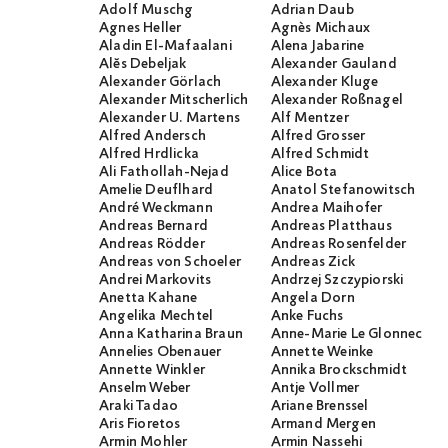
Adolf Muschg
Adrian Daub
Agnes Heller
Agnès Michaux
Aladin El-Mafaalani
Alena Jabarine
Alĕs Debeljak
Alexander Gauland
Alexander Görlach
Alexander Kluge
Alexander Mitscherlich
Alexander Roßnagel
Alexander U. Martens
Alf Mentzer
Alfred Andersch
Alfred Grosser
Alfred Hrdlicka
Alfred Schmidt
Ali Fathollah-Nejad
Alice Bota
Amelie Deuflhard
Anatol Stefanowitsch
André Weckmann
Andrea Maihofer
Andreas Bernard
Andreas Platthaus
Andreas Rödder
Andreas Rosenfelder
Andreas von Schoeler
Andreas Zick
Andrei Markovits
Andrzej Szczypiorski
Anetta Kahane
Angela Dorn
Angelika Mechtel
Anke Fuchs
Anna Katharina Braun
Anne-Marie Le Glonnec
Annelies Obenauer
Annette Weinke
Annette Winkler
Annika Brockschmidt
Anselm Weber
Antje Vollmer
Araki Tadao
Ariane Brenssel
Aris Fioretos
Armand Mergen
Armin Mohler
Armin Nassehi