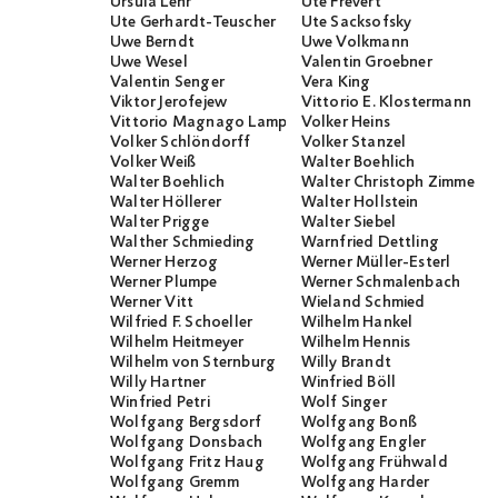
Ursula Lehr
Ute Frevert
Ute Gerhardt-Teuscher
Ute Sacksofsky
Uwe Berndt
Uwe Volkmann
Uwe Wesel
Valentin Groebner
Valentin Senger
Vera King
Viktor Jerofejew
Vittorio E. Klostermann
Vittorio Magnago Lampugnani
Volker Heins
Volker Schlöndorff
Volker Stanzel
Volker Weiß
Walter Boehlich
Walter Boehlich
Walter Christoph Zimmerli
Walter Höllerer
Walter Hollstein
Walter Prigge
Walter Siebel
Walther Schmieding
Warnfried Dettling
Werner Herzog
Werner Müller-Esterl
Werner Plumpe
Werner Schmalenbach
Werner Vitt
Wieland Schmied
Wilfried F. Schoeller
Wilhelm Hankel
Wilhelm Heitmeyer
Wilhelm Hennis
Wilhelm von Sternburg
Willy Brandt
Willy Hartner
Winfried Böll
Winfried Petri
Wolf Singer
Wolfgang Bergsdorf
Wolfgang Bonß
Wolfgang Donsbach
Wolfgang Engler
Wolfgang Fritz Haug
Wolfgang Frühwald
Wolfgang Gremm
Wolfgang Harder