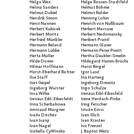
Helga Wex
Helge Rossen-Stadtfeld
Helma Sanders
Helmut Böhme
Helmut Dubiel
Helmut Ridder
Hendrik Simon
Henning Lobin
Henri Nannen
Henrich von Nußbaum
Herbert Kubicek
Herbert Marcuse
Herbert Moritz
Herbert Nedomansky
Herfried Münkler
Heribert Prantl
Hermann Beland
Hermann Glaser
Hermann Lübbe
Hermann Peter Piwitt
Herta Müller
Hertha Däubler-Gmelin
Hilde Domin
Hildegard Hamm-Brücher
Hilmar Hoffmann
Horst Bingel
Horst-Eberhard Richter
Igor Lasić
Ilse Staff
Ina Hartwig
Ines Geipel
Ingeborg Drewitz
Ingeborg Wurster
Ingo Schulze
Insa Wilke
Irenäus Eibl-Eibesfeld
Irenäus Eibl-Eibesfeldt
Irene Hardach-Pinke
Irina Scherbakowa
Iring Fetscher
Irmtraud Morgner
István Eörsi
Ivailo Ditchev
Ivan Illich
Ivan Ivanji
Ivan Krastev
Ivan Nagel
Ivo Frenzel
Izabella CyWinska
J. Baptist Metz