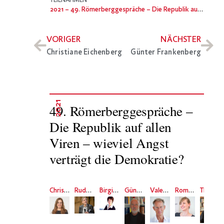
TEILNAHMEN
2021
– 49. Römerberggespräche – Die Republik auf allen Viren – wieviel Angst verträgt die Demokratie?
VORIGER
NÄCHSTER
Christiane Eichenberg
Günter Frankenberg
2021
49. Römerberggespräche –
Die Republik auf allen
Viren – wieviel Angst
verträgt die Demokratie?
Christiane Eichenberg
Rudolf Stichweh
Birgit Aschmann
Günter Frankenberg
Valentin Groebner
Romy Jaster
Thomas Brussig