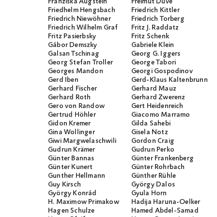
Franziska Augstein
Freimut Duve
Friedhelm Hengsbach
Friedrich Kittler
Friedrich Niewöhner
Friedrich Torberg
Friedrich Wilhelm Graf
Fritz J. Raddatz
Fritz Pasierbsky
Fritz Schenk
Gábor Demszky
Gabriele Klein
Galsan Tschinag
Georg G. Iggers
Georg Stefan Troller
George Tabori
Georges Mandon
Georgi Gospodinov
Gerd Iben
Gerd-Klaus Kaltenbrunner
Gerhard Fischer
Gerhard Mauz
Gerhard Roth
Gerhard Zwerenz
Gero von Randow
Gert Heidenreich
Gertrud Höhler
Giacomo Marramo
Gidon Kremer
Gilda Sahebi
Gina Wollinger
Gisela Notz
Giwi Margwelaschwili
Gordon Craig
Gudrun Krämer
Gudrun Perko
Günter Bannas
Günter Frankenberg
Günter Kunert
Günter Rohrbach
Gunther Hellmann
Günther Rühle
Guy Kirsch
György Dalos
György Konrád
Gyula Horn
H. Maximow Primakow
Hadija Haruna-Oelker
Hagen Schulze
Hamed Abdel-Samad