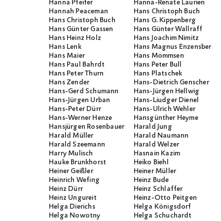
Hanna Pfeifer
Hanna-Renate Laurien
Hannah Peaceman
Hans Christoph Buch
Hans Christoph Buch
Hans G. Kippenberg
Hans Günter Gassen
Hans Günter Wallraff
Hans Heinz Holz
Hans Joachim Nimitz
Hans Lenk
Hans Magnus Enzensberge
Hans Maier
Hans Mommsen
Hans Paul Bahrdt
Hans Peter Bull
Hans Peter Thurn
Hans Platschek
Hans Zender
Hans-Dietrich Genscher
Hans-Gerd Schumann
Hans-Jürgen Hellwig
Hans-Jürgen Urban
Hans-Liudger Dienel
Hans-Peter Dürr
Hans-Ulrich Wehler
Hans-Werner Henze
Hansgünther Heyme
Hansjürgen Rosenbauer
Harald Jung
Harald Müller
Harald Naumann
Harald Szeemann
Harald Welzer
Harry Mulisch
Hasnain Kazim
Hauke Brunkhorst
Heiko Biehl
Heiner Geißler
Heiner Müller
Heinrich Wefing
Heinz Bude
Heinz Dürr
Heinz Schlaffer
Heinz Ungureit
Heinz-Otto Peitgen
Helga Dierichs
Helga Königsdorf
Helga Nowotny
Helga Schuchardt