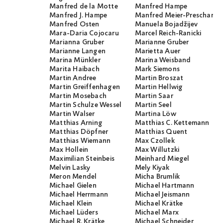
Manfred de la Motte
Manfred Hampe
Manfred J. Hampe
Manfred Meier-Preschany
Manfred Osten
Manuela Bojadžijev
Mara-Daria Cojocaru
Marcel Reich-Ranicki
Marianna Gruber
Marianne Gruber
Marianne Langen
Marietta Auer
Marina Münkler
Marina Weisband
Marita Haibach
Mark Siemons
Martin Andree
Martin Broszat
Martin Greiffenhagen
Martin Hellwig
Martin Mosebach
Martin Saar
Martin Schulze Wessel
Martin Seel
Martin Walser
Martina Löw
Matthias Arning
Matthias C. Kettemann
Matthias Döpfner
Matthias Quent
Matthias Wiemann
Max Czollek
Max Hollein
Max Willutzki
Maximilian Steinbeis
Meinhard Miegel
Melvin Lasky
Mely Kiyak
Meron Mendel
Micha Brumlik
Michael Gielen
Michael Hartmann
Michael Herrmann
Michael Jeismann
Michael Klein
Michael Krätke
Michael Lüders
Michael Marx
Michael R. Krätke
Michael Schneider