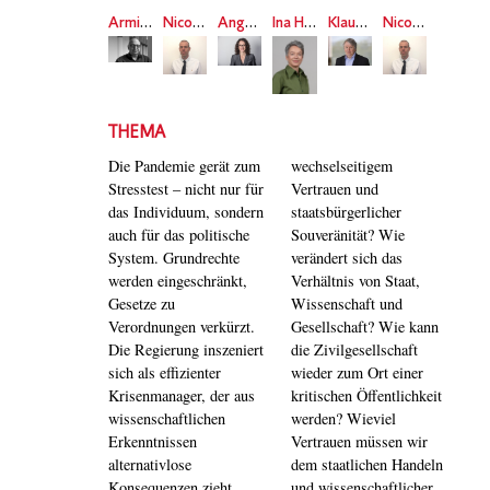
Armin Nassehi
Nico Dragano
Angela Dorn
Ina Hartwig
Klaus Günther
Nico Dragano
THEMA
Die Pandemie gerät zum
wechselseitigem
Stresstest – nicht nur für
Vertrauen und
das Individuum, sondern
staatsbürgerlicher
auch für das politische
Souveränität? Wie
System. Grundrechte
verändert sich das
werden eingeschränkt,
Verhältnis von Staat,
Gesetze zu
Wissenschaft und
Verordnungen verkürzt.
Gesellschaft? Wie kann
Die Regierung inszeniert
die Zivilgesellschaft
sich als effizienter
wieder zum Ort einer
Krisenmanager, der aus
kritischen Öffentlichkeit
wissenschaftlichen
werden? Wieviel
Erkenntnissen
Vertrauen müssen wir
alternativlose
dem staatlichen Handeln
Konsequenzen zieht.
und wissenschaftlicher