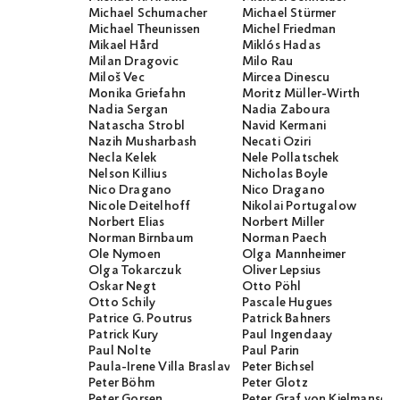
Michael Schumacher
Michael Stürmer
Michael Theunissen
Michel Friedman
Mikael Hård
Miklós Hadas
Milan Dragovic
Milo Rau
Miloš Vec
Mircea Dinescu
Monika Griefahn
Moritz Müller-Wirth
Nadia Sergan
Nadia Zaboura
Natascha Strobl
Navid Kermani
Nazih Musharbash
Necati Öziri
Necla Kelek
Nele Pollatschek
Nelson Killius
Nicholas Boyle
Nico Dragano
Nico Dragano
Nicole Deitelhoff
Nikolai Portugalow
Norbert Elias
Norbert Miller
Norman Birnbaum
Norman Paech
Ole Nymoen
Olga Mannheimer
Olga Tokarczuk
Oliver Lepsius
Oskar Negt
Otto Pöhl
Otto Schily
Pascale Hugues
Patrice G. Poutrus
Patrick Bahners
Patrick Kury
Paul Ingendaay
Paul Nolte
Paul Parin
Paula-Irene Villa Braslavsky
Peter Bichsel
Peter Böhm
Peter Glotz
Peter Gorsen
Peter Graf von Kielmanseg