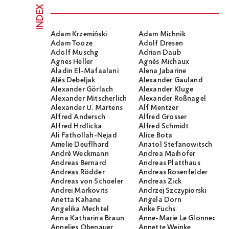
INDEX
Adam Krzemiński
Adam Michnik
Adam Tooze
Adolf Dresen
Adolf Muschg
Adrian Daub
Agnes Heller
Agnès Michaux
Aladin El-Mafaalani
Alena Jabarine
Alĕs Debeljak
Alexander Gauland
Alexander Görlach
Alexander Kluge
Alexander Mitscherlich
Alexander Roßnagel
Alexander U. Martens
Alf Mentzer
Alfred Andersch
Alfred Grosser
Alfred Hrdlicka
Alfred Schmidt
Ali Fathollah-Nejad
Alice Bota
Amelie Deuflhard
Anatol Stefanowitsch
André Weckmann
Andrea Maihofer
Andreas Bernard
Andreas Platthaus
Andreas Rödder
Andreas Rosenfelder
Andreas von Schoeler
Andreas Zick
Andrei Markovits
Andrzej Szczypiorski
Anetta Kahane
Angela Dorn
Angelika Mechtel
Anke Fuchs
Anna Katharina Braun
Anne-Marie Le Glonnec
Annelies Obenauer
Annette Weinke