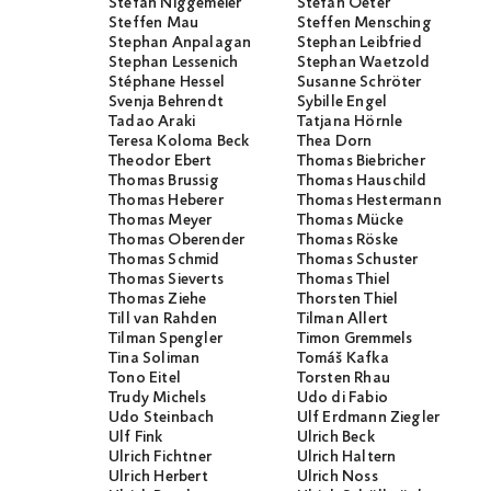
Stefan Niggemeier
Stefan Oeter
Steffen Mau
Steffen Mensching
Stephan Anpalagan
Stephan Leibfried
Stephan Lessenich
Stephan Waetzold
Stéphane Hessel
Susanne Schröter
Svenja Behrendt
Sybille Engel
Tadao Araki
Tatjana Hörnle
Teresa Koloma Beck
Thea Dorn
Theodor Ebert
Thomas Biebricher
Thomas Brussig
Thomas Hauschild
Thomas Heberer
Thomas Hestermann
Thomas Meyer
Thomas Mücke
Thomas Oberender
Thomas Röske
Thomas Schmid
Thomas Schuster
Thomas Sieverts
Thomas Thiel
Thomas Ziehe
Thorsten Thiel
Till van Rahden
Tilman Allert
Tilman Spengler
Timon Gremmels
Tina Soliman
Tomáš Kafka
Tono Eitel
Torsten Rhau
Trudy Michels
Udo di Fabio
Udo Steinbach
Ulf Erdmann Ziegler
Ulf Fink
Ulrich Beck
Ulrich Fichtner
Ulrich Haltern
Ulrich Herbert
Ulrich Noss