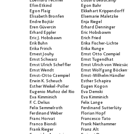
Eberhard Fechner
Eduard Beaucamp
Efim Etkind
Egon Bahr
Egon Flaig
Ekkehart Krippendorff
Elisabeth Bronfen
Elsemarie Maletzke
Endre Bojtár
Enja Riegel
Eren Güvercin
Erhard Denninger
Erhard Eppler
Eric Hobsbawm
Eric J. Hobsbawn
Erich Fried
Erik Buhn
Erika Fischer-Lichte
Erika Fririch
Erika Runge
Ernest Jouhy
Ernst Otto Czempiel
Ernst Schwarz
Ernst Tugendhat
Ernst Ulrich Scheffler
Ernst Ulrich von Weizsäcker
Ernst Wendt
Ernst Wolfgang Böckenför
Ernst-Otto Czempiel
Ernst-Wilhelm Händler
Erwin K. Scheuch
Esther Schapira
Esther Weikel-Poller
Eugen Kogon
Eugenio Muñoz del Rio
Eva Demski
Eva Kimminich
Eva Kimminich
F. C. Delius
Felix Lange
Felix Semmelroth
Ferdinand Sutterlüty
Ferdinand Weber
Florian Hopf
Franc Horvat
Francesco Tato
Franco Biondi
Frank Niethammer
Frank Rieger
Franz Alt