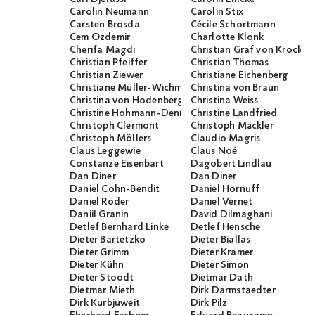
Carolin Neumann
Carolin Stix
Carsten Brosda
Cécile Schortmann
Cem Özdemir
Charlotte Klonk
Cherifa Magdi
Christian Graf von Krocko
Christian Pfeiffer
Christian Thomas
Christian Ziewer
Christiane Eichenberg
Christiane Müller-Wichmann
Christina von Braun
Christina von Hodenberg
Christina Weiss
Christine Hohmann-Dennhardt
Christine Landfried
Christoph Clermont
Christoph Mäckler
Christoph Möllers
Claudio Magris
Claus Leggewie
Claus Noé
Constanze Eisenbart
Dagobert Lindlau
Dan Diner
Dan Diner
Daniel Cohn-Bendit
Daniel Hornuff
Daniel Röder
Daniel Vernet
Daniil Granin
David Dilmaghani
Detlef Bernhard Linke
Detlef Hensche
Dieter Bartetzko
Dieter Biallas
Dieter Grimm
Dieter Kramer
Dieter Kühn
Dieter Simon
Dieter Stoodt
Dietmar Dath
Dietmar Mieth
Dirk Darmstaedter
Dirk Kurbjuweit
Dirk Pilz