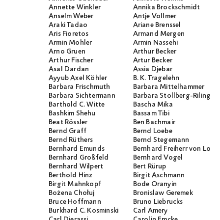
Annette Winkler
Annika Brockschmidt
Anselm Weber
Antje Vollmer
Araki Tadao
Ariane Brenssel
Aris Fioretos
Armand Mergen
Armin Mohler
Armin Nassehi
Arno Gruen
Arthur Becker
Arthur Fischer
Artur Becker
Asal Dardan
Assia Djebar
Ayyub Axel Köhler
B. K. Tragelehn
Barbara Frischmuth
Barbara Mittelhammer
Barbara Sichtermann
Barbara Stollberg-Rilinger
Barthold C. Witte
Bascha Mika
Bashkim Shehu
Bassam Tibi
Beat Rössler
Ben Bachmair
Bernd Graff
Bernd Loebe
Bernd Rüthers
Bernd Stegemann
Bernhard Emunds
Bernhard Freiherr von Loef
Bernhard Großfeld
Bernhard Vogel
Bernhard Wilpert
Bert Rürup
Berthold Hinz
Birgit Aschmann
Birgit Mahnkopf
Bode Oranyin
Bożena Chołuj
Bronislaw Geremek
Bruce Hoffmann
Bruno Liebrucks
Burkhard C. Kosminski
Carl Amery
Carl Djerassi
Carolin Emcke