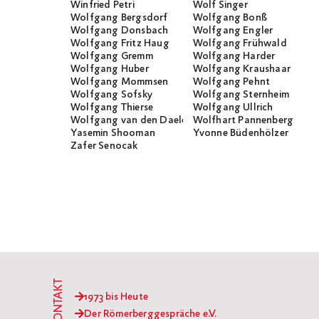
Winfried Petri
Wolf Singer
Wolfgang Bergsdorf
Wolfgang Bonß
Wolfgang Donsbach
Wolfgang Engler
Wolfgang Fritz Haug
Wolfgang Frühwald
Wolfgang Gremm
Wolfgang Harder
Wolfgang Huber
Wolfgang Kraushaar
Wolfgang Mommsen
Wolfgang Pehnt
Wolfgang Sofsky
Wolfgang Sternheim
Wolfgang Thierse
Wolfgang Ullrich
Wolfgang van den Daele
Wolfhart Pannenberg
Yasemin Shooman
Yvonne Büdenhölzer
Zafer Senocak
KONTAKT
1973 bis Heute
Der Römerberggespräche e.V.