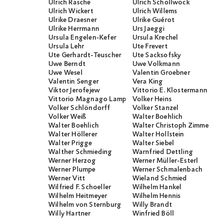
Ulrich Rasche
Ulrich Schöllwöck
Ulrich Wickert
Ulrich Willems
Ulrike Draesner
Ulrike Guérot
Ulrike Herrmann
Urs Jaeggi
Ursula Engelen-Kefer
Ursula Krechel
Ursula Lehr
Ute Frevert
Ute Gerhardt-Teuscher
Ute Sacksofsky
Uwe Berndt
Uwe Volkmann
Uwe Wesel
Valentin Groebner
Valentin Senger
Vera King
Viktor Jerofejew
Vittorio E. Klostermann
Vittorio Magnago Lampugnani
Volker Heins
Volker Schlöndorff
Volker Stanzel
Volker Weiß
Walter Boehlich
Walter Boehlich
Walter Christoph Zimmerli
Walter Höllerer
Walter Hollstein
Walter Prigge
Walter Siebel
Walther Schmieding
Warnfried Dettling
Werner Herzog
Werner Müller-Esterl
Werner Plumpe
Werner Schmalenbach
Werner Vitt
Wieland Schmied
Wilfried F. Schoeller
Wilhelm Hankel
Wilhelm Heitmeyer
Wilhelm Hennis
Wilhelm von Sternburg
Willy Brandt
Willy Hartner
Winfried Böll