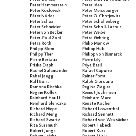
Peter Hammerstein
Peter Iden
Peter Koslowski
Peter Merseburger
Péter Nádas
Peter O. Chotjewitz
Peter Schaar
Peter Schallenberg
Peter Schneider
Peter Scholl-Latour
Peter von Becker
Peter Weibel
Peter-Paul Zahl
Petra Gehring
Petra Roth
Philip Manow
Philipp Blom
Philipp Hübl
Philipp Ther
Philipp von Bismarck
Pierre Bertaux
Pierre Léy
Priska Daphi
Priya Basil
Rachel Salamander
Rafael Capurro
Rahel Jaeggi
Rainer Forst
Ralf Bönt
Ralph Giordano
Ramona Rischke
Regina Ziegler
Regine Kollek
Reimut Jochimsen
Reinhard Hauff
Reinhard Marx
Reinhard Slenczka
Renate Köcher
Richard Hiepe
Richard Löwenthal
Richard Meng
Richard Sennett
Richard Swartz
Richard von Weizsäcker
Rita Süssmuth
Robert Habeck
Robert Jungk
Robert Kurz