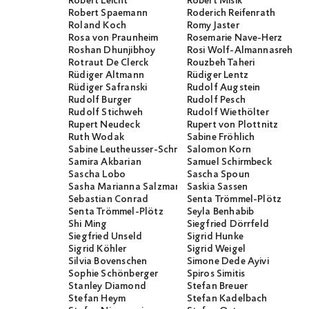
Robert Leicht
Robert Misik
Robert Spaemann
Roderich Reifenrath
Roland Koch
Romy Jaster
Rosa von Praunheim
Rosemarie Nave-Herz
Roshan Dhunjibhoy
Rosi Wolf-Almannasreh
Rotraut De Clerck
Rouzbeh Taheri
Rüdiger Altmann
Rüdiger Lentz
Rüdiger Safranski
Rudolf Augstein
Rudolf Burger
Rudolf Pesch
Rudolf Stichweh
Rudolf Wiethölter
Rupert Neudeck
Rupert von Plottnitz
Ruth Wodak
Sabine Fröhlich
Sabine Leutheusser-Schnarrenberger
Salomon Korn
Samira Akbarian
Samuel Schirmbeck
Sascha Lobo
Sascha Spoun
Sasha Marianna Salzmann
Saskia Sassen
Sebastian Conrad
Senta Trömmel-Plötz
Senta Trömmel-Plötz
Seyla Benhabib
Shi Ming
Siegfried Dörrfeld
Siegfried Unseld
Sigrid Hunke
Sigrid Köhler
Sigrid Weigel
Silvia Bovenschen
Simone Dede Ayivi
Sophie Schönberger
Spiros Simitis
Stanley Diamond
Stefan Breuer
Stefan Heym
Stefan Kadelbach