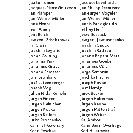
Jaako Iloniemi
Jacques Leenhardt
Jacques-Pierre Gougeon
Jan Philipp Reemtsma
Jan Plamper
Jan-Jürgen Vogeler
Jan-Werner Müller
Jan-Werner Müller
Jana Hensel
Jannis Panagiotidis
Jean Améry
Jeffrey Herf
Jens Reich
Jerzy Bossack
Jewgeni Grischkowez
Jewgenij Jewtuschenko
Jíři Gruša
Joachim Gauck
Joachim Legatis
Joachim Radkau
Johan Galtung
Johann Baptist Metz
Johanna Pink
Johannes Goebel
Johannes Gross
Johannes Völz
Johano Strasser
Jorge Semprún
Jörn Leonhard
Joschka Fischer
José Lutzenberger
Joseph Rovan
Joseph Vogl
Jost Herbig
Julian Nida-Rümelin
Jurek Becker
Jürgen Finger
Jürgen Habermas
Jürgen Heinichen
Jürgen Kaube
Jürgen Kocka
Jürgen Mittelstraß
Jürgen Seifert
Jürgen Weber
Jurko Prochasko
Kai Ambos
Karim El-Gawhary
Karin Benz-Overhage
Karin Reschke
Karl Hillermeier