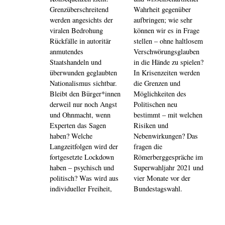
Grenzüberschreitend
Wahrheit gegenüber
werden angesichts der
aufbringen; wie sehr
viralen Bedrohung
können wir es in Frage
Rückfälle in autoritär
stellen – ohne haltlosem
anmutendes
Verschwörungsglauben
Staatshandeln und
in die Hände zu spielen?
überwunden geglaubten
In Krisenzeiten werden
Nationalismus sichtbar.
die Grenzen und
Bleibt den Bürger*innen
Möglichkeiten des
derweil nur noch Angst
Politischen neu
und Ohnmacht, wenn
bestimmt – mit welchen
Experten das Sagen
Risiken und
haben? Welche
Nebenwirkungen? Das
Langzeitfolgen wird der
fragen die
fortgesetzte Lockdown
Römerberggespräche im
haben – psychisch und
Superwahljahr 2021 und
politisch? Was wird aus
vier Monate vor der
individueller Freiheit,
Bundestagswahl.