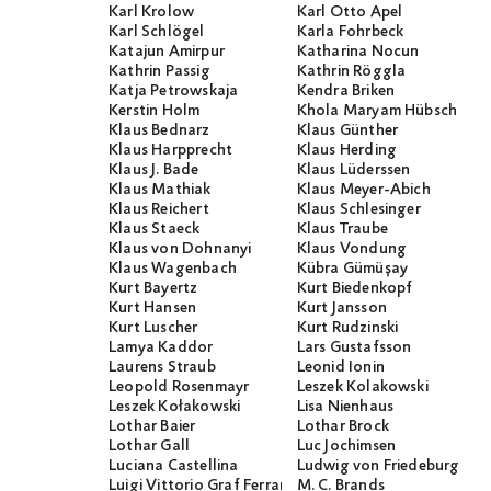
Karl Krolow
Karl Otto Apel
Karl Schlögel
Karla Fohrbeck
Katajun Amirpur
Katharina Nocun
Kathrin Passig
Kathrin Röggla
Katja Petrowskaja
Kendra Briken
Kerstin Holm
Khola Maryam Hübsch
Klaus Bednarz
Klaus Günther
Klaus Harpprecht
Klaus Herding
Klaus J. Bade
Klaus Lüderssen
Klaus Mathiak
Klaus Meyer-Abich
Klaus Reichert
Klaus Schlesinger
Klaus Staeck
Klaus Traube
Klaus von Dohnanyi
Klaus Vondung
Klaus Wagenbach
Kübra Gümüşay
Kurt Bayertz
Kurt Biedenkopf
Kurt Hansen
Kurt Jansson
Kurt Luscher
Kurt Rudzinski
Lamya Kaddor
Lars Gustafsson
Laurens Straub
Leonid Ionin
Leopold Rosenmayr
Leszek Kolakowski
Leszek Kołakowski
Lisa Nienhaus
Lothar Baier
Lothar Brock
Lothar Gall
Luc Jochimsen
Luciana Castellina
Ludwig von Friedeburg
Luigi Vittorio Graf Ferraris
M. C. Brands