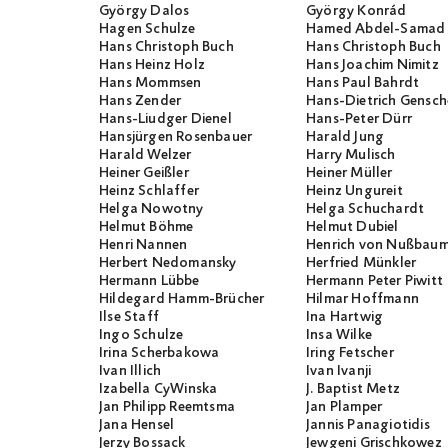
György Dalos
György Konrád
Hagen Schulze
Hamed Abdel-Samad
Hans Christoph Buch
Hans Christoph Buch
Hans Heinz Holz
Hans Joachim Nimitz
Hans Mommsen
Hans Paul Bahrdt
Hans Zender
Hans-Dietrich Gensch
Hans-Liudger Dienel
Hans-Peter Dürr
Hansjürgen Rosenbauer
Harald Jung
Harald Welzer
Harry Mulisch
Heiner Geißler
Heiner Müller
Heinz Schlaffer
Heinz Ungureit
Helga Nowotny
Helga Schuchardt
Helmut Böhme
Helmut Dubiel
Henri Nannen
Henrich von Nußbau
Herbert Nedomansky
Herfried Münkler
Hermann Lübbe
Hermann Peter Piwitt
Hildegard Hamm-Brücher
Hilmar Hoffmann
Ilse Staff
Ina Hartwig
Ingo Schulze
Insa Wilke
Irina Scherbakowa
Iring Fetscher
Ivan Illich
Ivan Ivanji
Izabella CyWinska
J. Baptist Metz
Jan Philipp Reemtsma
Jan Plamper
Jana Hensel
Jannis Panagiotidis
Jerzy Bossack
Jewgeni Grischkowez