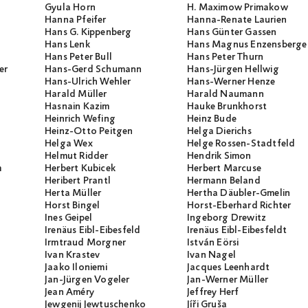
Gyula Horn
H. Maximow Primakow
Hanna Pfeifer
Hanna-Renate Laurien
Hans G. Kippenberg
Hans Günter Gassen
Hans Lenk
Hans Magnus Enzensberge
Hans Peter Bull
Hans Peter Thurn
er
Hans-Gerd Schumann
Hans-Jürgen Hellwig
Hans-Ulrich Wehler
Hans-Werner Henze
Harald Müller
Harald Naumann
Hasnain Kazim
Hauke Brunkhorst
Heinrich Wefing
Heinz Bude
Heinz-Otto Peitgen
Helga Dierichs
Helga Wex
Helge Rossen-Stadtfeld
Helmut Ridder
Hendrik Simon
m
Herbert Kubicek
Herbert Marcuse
Heribert Prantl
Hermann Beland
Herta Müller
Hertha Däubler-Gmelin
Horst Bingel
Horst-Eberhard Richter
Ines Geipel
Ingeborg Drewitz
Irenäus Eibl-Eibesfeld
Irenäus Eibl-Eibesfeldt
Irmtraud Morgner
István Eörsi
Ivan Krastev
Ivan Nagel
Jaako Iloniemi
Jacques Leenhardt
Jan-Jürgen Vogeler
Jan-Werner Müller
Jean Améry
Jeffrey Herf
Jewgenij Jewtuschenko
Jíři Gruša