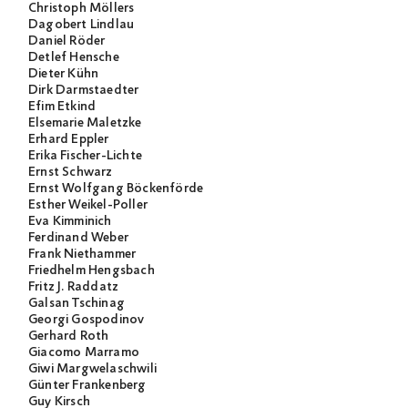
Christoph Möllers
Dagobert Lindlau
Daniel Röder
Detlef Hensche
Dieter Kühn
Dirk Darmstaedter
Efim Etkind
Elsemarie Maletzke
Erhard Eppler
Erika Fischer-Lichte
Ernst Schwarz
Ernst Wolfgang Böckenförde
Esther Weikel-Poller
Eva Kimminich
Ferdinand Weber
Frank Niethammer
Friedhelm Hengsbach
Fritz J. Raddatz
Galsan Tschinag
Georgi Gospodinov
Gerhard Roth
Giacomo Marramo
Giwi Margwelaschwili
Günter Frankenberg
Guy Kirsch