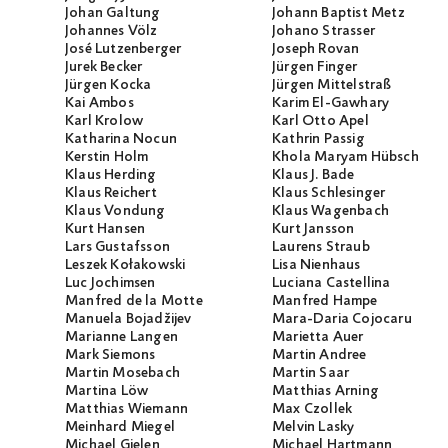
Johan Galtung
Johann Baptist Metz
Johannes Völz
Johano Strasser
José Lutzenberger
Joseph Rovan
Jurek Becker
Jürgen Finger
Jürgen Kocka
Jürgen Mittelstraß
Kai Ambos
Karim El-Gawhary
Karl Krolow
Karl Otto Apel
Katharina Nocun
Kathrin Passig
Kerstin Holm
Khola Maryam Hübsch
Klaus Herding
Klaus J. Bade
Klaus Reichert
Klaus Schlesinger
Klaus Vondung
Klaus Wagenbach
Kurt Hansen
Kurt Jansson
Lars Gustafsson
Laurens Straub
Leszek Kołakowski
Lisa Nienhaus
Luc Jochimsen
Luciana Castellina
Manfred de la Motte
Manfred Hampe
Manuela Bojadžijev
Mara-Daria Cojocaru
Marianne Langen
Marietta Auer
Mark Siemons
Martin Andree
Martin Mosebach
Martin Saar
Martina Löw
Matthias Arning
Matthias Wiemann
Max Czollek
Meinhard Miegel
Melvin Lasky
Michael Gielen
Michael Hartmann