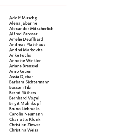
Adolf Muschg
Alena Jabarine
Alexander Mitscherlich
Alfred Grosser
Amelie Deuflhard
Andreas Platthaus
Andrei Markovits
Anke Fuchs
Annette Winkler
Ariane Brenssel
Arno Gruen
Assia Djebar
Barbara Sichtermann
Bassam Tibi
Bernd Rüthers
Bernhard Vogel
Birgit Mahnkopf
Bruno Liebrucks
Carolin Neumann
Charlotte Klonk
Christian Ziewer
Christina Weiss