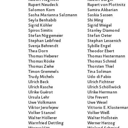
Rupert Neudeck
Rupert von Plottnitz
Salomon Korn
Samira Akbarian
Sasha Marianna Salzmann
Saskia Sassen
Seyla Benhabib
Shi Ming
Sigrid Köhler
Sigrid Weigel
Spiros Simitis
Stanley Diamond
Stefan Niggemeier
Stefan Oeter
Stephan Leibfried
Stephan Lessenich
Svenja Behrendt
Sybille Engel
Thea Dorn
Theodor Ebert
Thomas Heberer
Thomas Hestermann
Thomas Röske
Thomas Schmid
Thomas Ziehe
Thorsten Thiel
Timon Gremmels
Tina Soliman
Trudy Michels
Udo di Fabio
Ulrich Beck
Ulrich Fichtner
Ulrich Rasche
Ulrich Schöllwöck
Ulrike Guérot
Ulrike Herrmann
Ursula Lehr
Ute Frevert
Uwe Volkmann
Uwe Wesel
Viktor Jerofejew
Vittorio E. Klosterma
Volker Stanzel
Volker Weiß
Walter Höllerer
Walter Hollstein
Warnfried Dettling
Werner Herzog