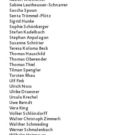
Sabine Leutheusser-Schnarrenberger
Sascha Spoun
Senta Trömmel-Plötz
Sigrid Hunke
Sophie Schönberger
Stefan Kadelbach
Stephan Anpalagan
Susanne Schröter
Teresa Koloma Beck
Thomas Hauschild
Thomas Oberender
Thomas Thiel
Tilman Spengler
Torsten Rhau
Ulf Fink
Ulrich Noss
Ulrike Draesner
Ursula Krechel
Uwe Berndt
Vera King
Volker Schlöndorff
Walter Christoph Zimmerli
Walther Schmieding
Werner Schmalenbach