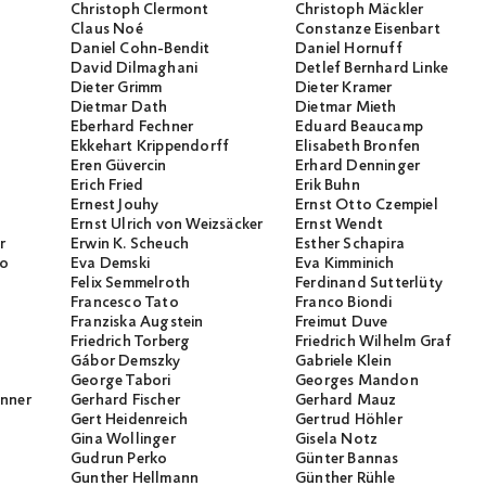
Christoph Clermont
Christoph Mäckler
Claus Noé
Constanze Eisenbart
Daniel Cohn-Bendit
Daniel Hornuff
David Dilmaghani
Detlef Bernhard Linke
Dieter Grimm
Dieter Kramer
Dietmar Dath
Dietmar Mieth
Eberhard Fechner
Eduard Beaucamp
Ekkehart Krippendorff
Elisabeth Bronfen
Eren Güvercin
Erhard Denninger
Erich Fried
Erik Buhn
Ernest Jouhy
Ernst Otto Czempiel
Ernst Ulrich von Weizsäcker
Ernst Wendt
r
Erwin K. Scheuch
Esther Schapira
io
Eva Demski
Eva Kimminich
Felix Semmelroth
Ferdinand Sutterlüty
Francesco Tato
Franco Biondi
Franziska Augstein
Freimut Duve
Friedrich Torberg
Friedrich Wilhelm Graf
Gábor Demszky
Gabriele Klein
George Tabori
Georges Mandon
unner
Gerhard Fischer
Gerhard Mauz
Gert Heidenreich
Gertrud Höhler
Gina Wollinger
Gisela Notz
Gudrun Perko
Günter Bannas
Gunther Hellmann
Günther Rühle