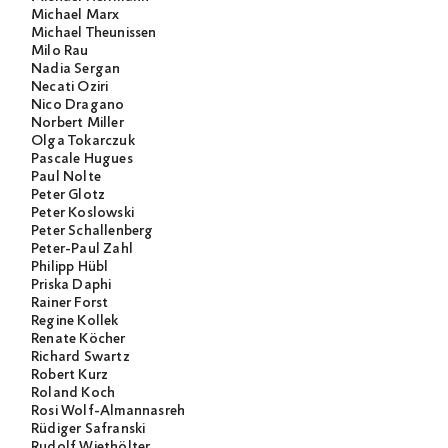
Michael Marx
Michael Theunissen
Milo Rau
Nadia Sergan
Necati Öziri
Nico Dragano
Norbert Miller
Olga Tokarczuk
Pascale Hugues
Paul Nolte
Peter Glotz
Peter Koslowski
Peter Schallenberg
Peter-Paul Zahl
Philipp Hübl
Priska Daphi
Rainer Forst
Regine Kollek
Renate Köcher
Richard Swartz
Robert Kurz
Roland Koch
Rosi Wolf-Almannasreh
Rüdiger Safranski
Rudolf Wiethölter