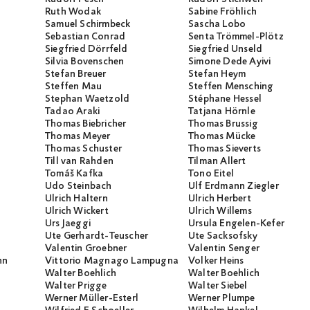
Ruth Wodak
Sabine Fröhlich
Samuel Schirmbeck
Sascha Lobo
Sebastian Conrad
Senta Trömmel-Plötz
Siegfried Dörrfeld
Siegfried Unseld
Silvia Bovenschen
Simone Dede Ayivi
Stefan Breuer
Stefan Heym
Steffen Mau
Steffen Mensching
Stephan Waetzold
Stéphane Hessel
Tadao Araki
Tatjana Hörnle
Thomas Biebricher
Thomas Brussig
Thomas Meyer
Thomas Mücke
Thomas Schuster
Thomas Sieverts
Till van Rahden
Tilman Allert
Tomáš Kafka
Tono Eitel
Udo Steinbach
Ulf Erdmann Ziegler
Ulrich Haltern
Ulrich Herbert
Ulrich Wickert
Ulrich Willems
Urs Jaeggi
Ursula Engelen-Kefer
Ute Gerhardt-Teuscher
Ute Sacksofsky
Valentin Groebner
Valentin Senger
nn
Vittorio Magnago Lampugnani
Volker Heins
Walter Boehlich
Walter Boehlich
Walter Prigge
Walter Siebel
Werner Müller-Esterl
Werner Plumpe