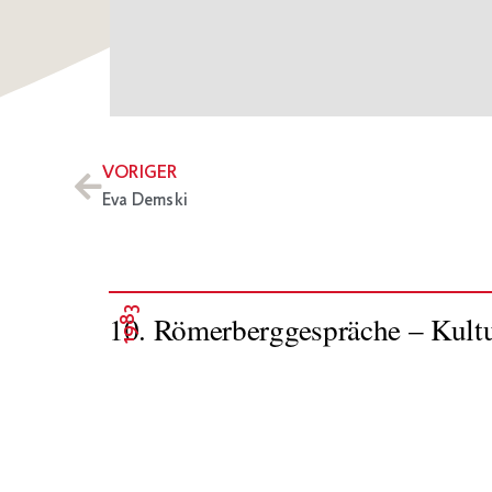
VORIGER
Eva Demski
1983
10. Römerberggespräche – Kult