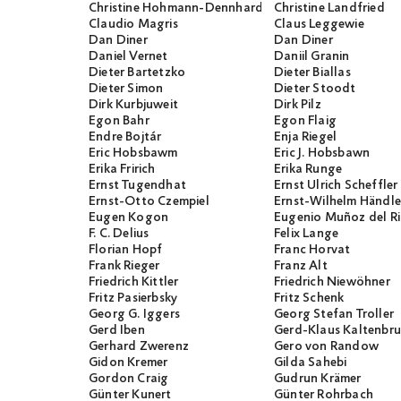
Christine Hohmann-Dennhardt
Christine Landfried
Claudio Magris
Claus Leggewie
Dan Diner
Dan Diner
Daniel Vernet
Daniil Granin
Dieter Bartetzko
Dieter Biallas
Dieter Simon
Dieter Stoodt
Dirk Kurbjuweit
Dirk Pilz
Egon Bahr
Egon Flaig
Endre Bojtár
Enja Riegel
Eric Hobsbawm
Eric J. Hobsbawn
Erika Fririch
Erika Runge
Ernst Tugendhat
Ernst Ulrich Scheffler
Ernst-Otto Czempiel
Ernst-Wilhelm Händle
Eugen Kogon
Eugenio Muñoz del R
F. C. Delius
Felix Lange
Florian Hopf
Franc Horvat
Frank Rieger
Franz Alt
Friedrich Kittler
Friedrich Niewöhner
Fritz Pasierbsky
Fritz Schenk
Georg G. Iggers
Georg Stefan Troller
Gerd Iben
Gerd-Klaus Kaltenbr
Gerhard Zwerenz
Gero von Randow
Gidon Kremer
Gilda Sahebi
Gordon Craig
Gudrun Krämer
Günter Kunert
Günter Rohrbach