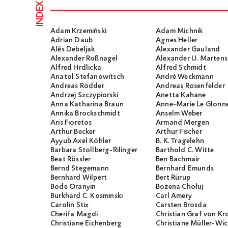
INDEX
Adam Krzemiński
Adam Michnik
Adrian Daub
Agnes Heller
Alĕs Debeljak
Alexander Gauland
Alexander Roßnagel
Alexander U. Martens
Alfred Hrdlicka
Alfred Schmidt
Anatol Stefanowitsch
André Weckmann
Andreas Rödder
Andreas Rosenfelder
Andrzej Szczypiorski
Anetta Kahane
Anna Katharina Braun
Anne-Marie Le Glonn
Annika Brockschmidt
Anselm Weber
Aris Fioretos
Armand Mergen
Arthur Becker
Arthur Fischer
Ayyub Axel Köhler
B. K. Tragelehn
Barbara Stollberg-Rilinger
Barthold C. Witte
Beat Rössler
Ben Bachmair
Bernd Stegemann
Bernhard Emunds
Bernhard Wilpert
Bert Rürup
Bode Oranyin
Bożena Chołuj
Burkhard C. Kosminski
Carl Amery
Carolin Stix
Carsten Brosda
Cherifa Magdi
Christian Graf von K
Christiane Eichenberg
Christiane Müller-W