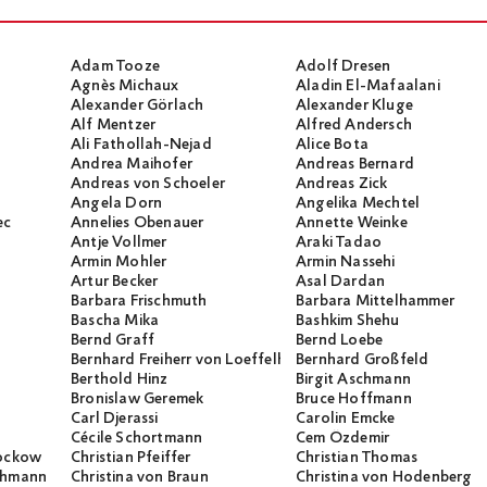
Adam Tooze
Adolf Dresen
Agnès Michaux
Aladin El-Mafaalani
Alexander Görlach
Alexander Kluge
Alf Mentzer
Alfred Andersch
Ali Fathollah-Nejad
Alice Bota
Andrea Maihofer
Andreas Bernard
Andreas von Schoeler
Andreas Zick
Angela Dorn
Angelika Mechtel
ec
Annelies Obenauer
Annette Weinke
Antje Vollmer
Araki Tadao
Armin Mohler
Armin Nassehi
Artur Becker
Asal Dardan
Barbara Frischmuth
Barbara Mittelhammer
Bascha Mika
Bashkim Shehu
Bernd Graff
Bernd Loebe
Bernhard Freiherr von Loeffelholz
Bernhard Großfeld
Berthold Hinz
Birgit Aschmann
Bronislaw Geremek
Bruce Hoffmann
Carl Djerassi
Carolin Emcke
Cécile Schortmann
Cem Özdemir
rockow
Christian Pfeiffer
Christian Thomas
ichmann
Christina von Braun
Christina von Hodenberg