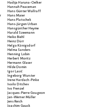
Hadija Haruna-Oelker
Hannah Peaceman
Hans Günter Wallraff
r
Hans Maier
Hans Platschek
Hans-Jürgen Urban
Hansgünther Heyme
Harald Szeemann
Heiko Biehl
Heinz Dürr
Helga Königsdorf
Helma Sanders
Henning Lobin
Herbert Moritz
Hermann Glaser
Hilde Domin
Igor Lasić
Ingeborg Wurster
Irene Hardach-Pinke
Ivailo Ditchev
Ivo Frenzel
Jacques-Pierre Gougeon
Jan-Werner Müller
Jens Reich
Joachim Gauck