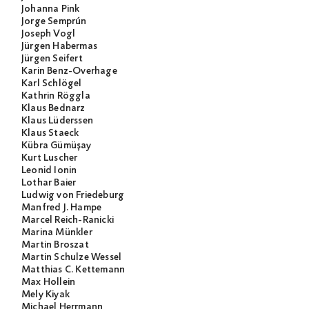
Johanna Pink
Jorge Semprún
Joseph Vogl
Jürgen Habermas
Jürgen Seifert
Karin Benz-Overhage
Karl Schlögel
Kathrin Röggla
Klaus Bednarz
Klaus Lüderssen
Klaus Staeck
Kübra Gümüşay
Kurt Luscher
Leonid Ionin
Lothar Baier
Ludwig von Friedeburg
Manfred J. Hampe
Marcel Reich-Ranicki
Marina Münkler
Martin Broszat
Martin Schulze Wessel
Matthias C. Kettemann
Max Hollein
Mely Kiyak
Michael Herrmann