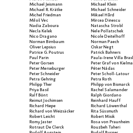
Michael Jeismann
Michael Klein
Michael R. Krätke
Michael Schneider
Michel Friedman
Mikael Hård
Miloš Vec
Mircea Dinescu
Nadia Zaboura
Natascha Strobl
Necla Kelek
Nele Pollatschek
Nico Dragano
Nicole Deitelhoff
Norman Birnbaum
Norman Paech
Oliver Lepsius
Oskar Negt
Patrice G. Poutrus
Patrick Bahners
Paul Parin
Paula-Irene Villa Bras
Peter Gorsen
Peter Graf von Kielm
Peter Merseburger
Péter Nádas
Peter Schneider
Peter Scholl-Latour
Petra Gehring
Petra Roth
Philipp Ther
Philipp von Bismarck
Priya Basil
Rachel Salamander
Ralf Bönt
Ralph Giordano
Reimut Jochimsen
Reinhard Hauff
Richard Hiepe
Richard Löwenthal
Richard von Weizsäcker
Rita Süssmuth
Robert Leicht
Robert Misik
Romy Jaster
Rosa von Praunheim
Rotraut De Clerck
Rouzbeh Taheri
Rudolf Augstein
Rudolf Burger