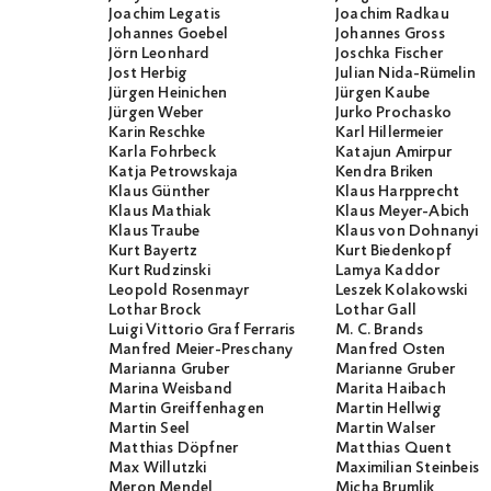
Joachim Legatis
Joachim Radkau
Johannes Goebel
Johannes Gross
Jörn Leonhard
Joschka Fischer
Jost Herbig
Julian Nida-Rümelin
Jürgen Heinichen
Jürgen Kaube
Jürgen Weber
Jurko Prochasko
Karin Reschke
Karl Hillermeier
Karla Fohrbeck
Katajun Amirpur
Katja Petrowskaja
Kendra Briken
Klaus Günther
Klaus Harpprecht
Klaus Mathiak
Klaus Meyer-Abich
Klaus Traube
Klaus von Dohnanyi
Kurt Bayertz
Kurt Biedenkopf
Kurt Rudzinski
Lamya Kaddor
Leopold Rosenmayr
Leszek Kolakowski
Lothar Brock
Lothar Gall
Luigi Vittorio Graf Ferraris
M. C. Brands
Manfred Meier-Preschany
Manfred Osten
Marianna Gruber
Marianne Gruber
Marina Weisband
Marita Haibach
Martin Greiffenhagen
Martin Hellwig
Martin Seel
Martin Walser
Matthias Döpfner
Matthias Quent
Max Willutzki
Maximilian Steinbeis
Meron Mendel
Micha Brumlik