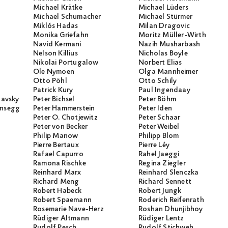
Michael Krätke
Michael Lüders
Michael Schumacher
Michael Stürmer
Miklós Hadas
Milan Dragovic
Monika Griefahn
Moritz Müller-Wirth
Navid Kermani
Nazih Musharbash
Nelson Killius
Nicholas Boyle
Nikolai Portugalow
Norbert Elias
Ole Nymoen
Olga Mannheimer
Otto Pöhl
Otto Schily
Patrick Kury
Paul Ingendaay
lavsky
Peter Bichsel
Peter Böhm
ansegg
Peter Hammerstein
Peter Iden
Peter O. Chotjewitz
Peter Schaar
Peter von Becker
Peter Weibel
Philip Manow
Philipp Blom
Pierre Bertaux
Pierre Léy
Rafael Capurro
Rahel Jaeggi
Ramona Rischke
Regina Ziegler
Reinhard Marx
Reinhard Slenczka
Richard Meng
Richard Sennett
Robert Habeck
Robert Jungk
Robert Spaemann
Roderich Reifenrath
Rosemarie Nave-Herz
Roshan Dhunjibhoy
Rüdiger Altmann
Rüdiger Lentz
Rudolf Pesch
Rudolf Stichweh