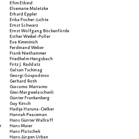
Efim Etkind
Elsemarie Maletzke
Erhard Eppler
Erika Fischer-Lichte
Ernst Schwarz
Ernst Wolfgang Böckenförde
Esther Weikel-Poller
Eva Kimminich
Ferdinand Weber
Frank Niethammer
Friedhelm Hengsbach
Fritz J. Raddatz
Galsan Tschinag
Georgi Gospodinov
Gerhard Roth
Giacomo Marramo
Giwi Margwelaschwili
Günter Frankenberg
Guy Kirsch
Hadija Haruna-Oelker
Hannah Peaceman
Hans Günter Wallraff
r
Hans Maier
Hans Platschek
Hans-Jürgen Urban