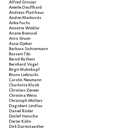
Alfred Grosser
Amelie Deuflhard
Andreas Platthaus
Andrei Markovits
Anke Fuchs
Annette Winkler
Ariane Brenssel
Arno Gruen
Assia Djebar
Barbara Sichtermann
Bassam Tibi
Bernd Rüthers
Bernhard Vogel
Birgit Mahnkopf
Bruno Liebrucks
Carolin Neumann
Charlotte Klonk
Christian Ziewer
Christina Weiss
Christoph Möllers
Dagobert Lindlau
Daniel Röder
Detlef Hensche
Dieter Kühn
Dirk Darmstaedter