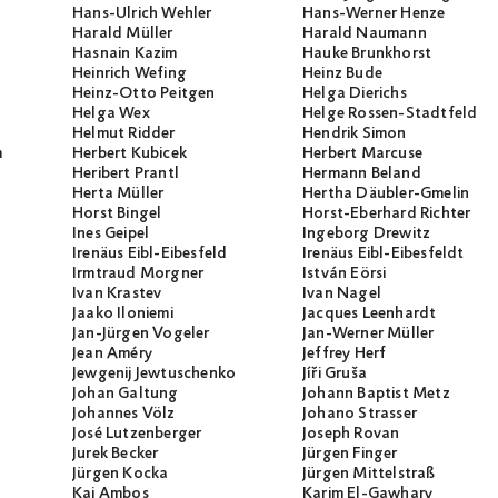
Hans-Ulrich Wehler
Hans-Werner Henze
Harald Müller
Harald Naumann
Hasnain Kazim
Hauke Brunkhorst
Heinrich Wefing
Heinz Bude
Heinz-Otto Peitgen
Helga Dierichs
Helga Wex
Helge Rossen-Stadtfeld
Helmut Ridder
Hendrik Simon
m
Herbert Kubicek
Herbert Marcuse
Heribert Prantl
Hermann Beland
Herta Müller
Hertha Däubler-Gmelin
Horst Bingel
Horst-Eberhard Richter
Ines Geipel
Ingeborg Drewitz
Irenäus Eibl-Eibesfeld
Irenäus Eibl-Eibesfeldt
Irmtraud Morgner
István Eörsi
Ivan Krastev
Ivan Nagel
Jaako Iloniemi
Jacques Leenhardt
Jan-Jürgen Vogeler
Jan-Werner Müller
Jean Améry
Jeffrey Herf
Jewgenij Jewtuschenko
Jíři Gruša
Johan Galtung
Johann Baptist Metz
Johannes Völz
Johano Strasser
José Lutzenberger
Joseph Rovan
Jurek Becker
Jürgen Finger
Jürgen Kocka
Jürgen Mittelstraß
Kai Ambos
Karim El-Gawhary