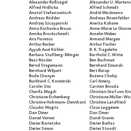
Alexander Roßnagel
Alexander U. Martens
Alfred Hrdlicka
Alfred Schmidt
Anatol Stefanowitsch
André Weckmann
Andreas Rödder
Andreas Rosenfelder
Andrzej Szczypiorski
Anetta Kahane
Anna Katharina Braun
Anne-Marie Le Glonn
Annika Brockschmidt
Anselm Weber
Aris Fioretos
Armand Mergen
Arthur Becker
Arthur Fischer
Ayyub Axel Köhler
B. K. Tragelehn
Barbara Stollberg-Rilinger
Barthold C. Witte
Beat Rössler
Ben Bachmair
Bernd Stegemann
Bernhard Emunds
Bernhard Wilpert
Bert Rürup
Bode Oranyin
Bożena Chołuj
Burkhard C. Kosminski
Carl Amery
Carolin Stix
Carsten Brosda
Cherifa Magdi
Christian Graf von K
Christiane Eichenberg
Christiane Müller-W
Christine Hohmann-Dennhardt
Christine Landfried
Claudio Magris
Claus Leggewie
Dan Diner
Dan Diner
Daniel Vernet
Daniil Granin
Dieter Bartetzko
Dieter Biallas
Dieter Simon
Dieter Stoodt