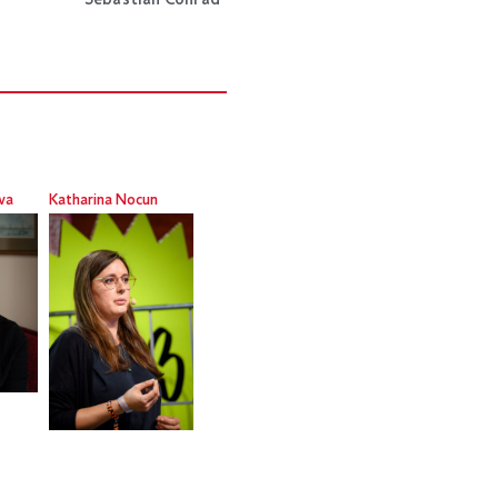
Sebastian Conrad
wa
Katharina Nocun