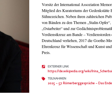
Vorsitz der International Assoziation Memori
Mitglied des Kuratoriums der Gedenkstätte
Sühnezeichen. Neben ihren zahlreichen Publi
von Bänden zu den Themen „Stalin-Opfer“,
„Ostarbeiter“ und zur Gedächtnisproblemati
Verdienstkreuz am Bande – Verdienstorden 
Deutschland verliehen, 2017 die Goethe-Med
Ehrenkreuz für Wissenschaft und Kunst un
Preis.
EXTERNER LINK
https://de.wikipedia.org/wiki/Irina_Scher
TEILNAHMEN
2025
– 57. Römerberggespräche – Das Ende d