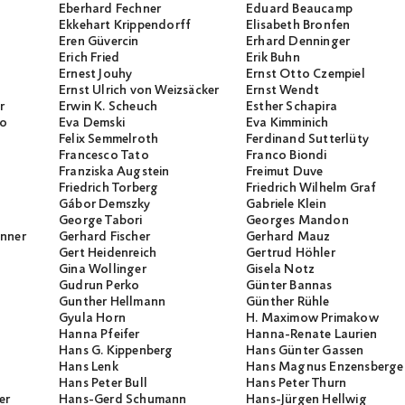
Eberhard Fechner
Eduard Beaucamp
Ekkehart Krippendorff
Elisabeth Bronfen
Eren Güvercin
Erhard Denninger
Erich Fried
Erik Buhn
Ernest Jouhy
Ernst Otto Czempiel
Ernst Ulrich von Weizsäcker
Ernst Wendt
r
Erwin K. Scheuch
Esther Schapira
io
Eva Demski
Eva Kimminich
Felix Semmelroth
Ferdinand Sutterlüty
Francesco Tato
Franco Biondi
Franziska Augstein
Freimut Duve
Friedrich Torberg
Friedrich Wilhelm Graf
Gábor Demszky
Gabriele Klein
George Tabori
Georges Mandon
unner
Gerhard Fischer
Gerhard Mauz
Gert Heidenreich
Gertrud Höhler
Gina Wollinger
Gisela Notz
Gudrun Perko
Günter Bannas
Gunther Hellmann
Günther Rühle
Gyula Horn
H. Maximow Primakow
Hanna Pfeifer
Hanna-Renate Laurien
Hans G. Kippenberg
Hans Günter Gassen
Hans Lenk
Hans Magnus Enzensberge
Hans Peter Bull
Hans Peter Thurn
er
Hans-Gerd Schumann
Hans-Jürgen Hellwig