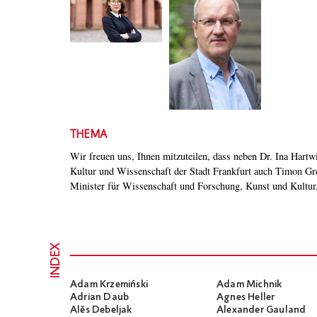
THEMA
Wir freuen uns, Ihnen mitzuteilen, dass neben Dr. Ina Hartw
Römerberggesprächen am 15. März 2025 ein Grußwort halten w
Kultur und Wissenschaft der Stadt Frankfurt auch Timon G
Minister für Wissenschaft und Forschung, Kunst und Kultur,
INDEX
Adam Krzemiński
Adam Michnik
Adrian Daub
Agnes Heller
Alĕs Debeljak
Alexander Gauland