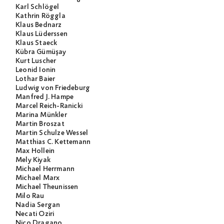
Karl Schlögel
Kathrin Röggla
Klaus Bednarz
Klaus Lüderssen
Klaus Staeck
Kübra Gümüşay
Kurt Luscher
Leonid Ionin
Lothar Baier
Ludwig von Friedeburg
Manfred J. Hampe
Marcel Reich-Ranicki
Marina Münkler
Martin Broszat
Martin Schulze Wessel
Matthias C. Kettemann
Max Hollein
Mely Kiyak
Michael Herrmann
Michael Marx
Michael Theunissen
Milo Rau
Nadia Sergan
Necati Öziri
Nico Dragano