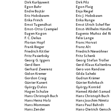
Dirk Kurbjuweit
Dirk Pilz
Egon Bahr
Egon Flaig
Endre Bojtár
Enja Riegel
Eric Hobsbawm
Eric J. Hobsbawn
Erika Fririch
Erika Runge
Ernst Tugendhat
Ernst Ulrich Scheffler
Ernst-Otto Czempiel
Ernst-Wilhelm Händle
Eugen Kogon
Eugenio Muñoz del R
F. C. Delius
Felix Lange
Florian Hopf
Franc Horvat
Frank Rieger
Franz Alt
Friedrich Kittler
Friedrich Niewöhner
Fritz Pasierbsky
Fritz Schenk
Georg G. Iggers
Georg Stefan Troller
Gerd Iben
Gerd-Klaus Kaltenbr
Gerhard Zwerenz
Gero von Randow
Gidon Kremer
Gilda Sahebi
Gordon Craig
Gudrun Krämer
Günter Kunert
Günter Rohrbach
György Dalos
György Konrád
Hagen Schulze
Hamed Abdel-Samad
Hans Christoph Buch
Hans Christoph Buch
Hans Heinz Holz
Hans Joachim Nimitz
Hans Mommsen
Hans Paul Bahrdt
Hans Zender
Hans-Dietrich Gensch