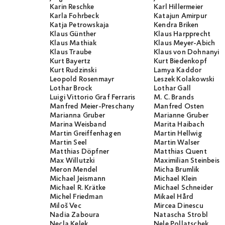
Karin Reschke
Karl Hillermeier
Karla Fohrbeck
Katajun Amirpur
Katja Petrowskaja
Kendra Briken
Klaus Günther
Klaus Harpprecht
Klaus Mathiak
Klaus Meyer-Abich
Klaus Traube
Klaus von Dohnanyi
Kurt Bayertz
Kurt Biedenkopf
Kurt Rudzinski
Lamya Kaddor
Leopold Rosenmayr
Leszek Kolakowski
Lothar Brock
Lothar Gall
Luigi Vittorio Graf Ferraris
M. C. Brands
Manfred Meier-Preschany
Manfred Osten
Marianna Gruber
Marianne Gruber
Marina Weisband
Marita Haibach
Martin Greiffenhagen
Martin Hellwig
Martin Seel
Martin Walser
Matthias Döpfner
Matthias Quent
Max Willutzki
Maximilian Steinbeis
Meron Mendel
Micha Brumlik
Michael Jeismann
Michael Klein
Michael R. Krätke
Michael Schneider
Michel Friedman
Mikael Hård
Miloš Vec
Mircea Dinescu
Nadia Zaboura
Natascha Strobl
Necla Kelek
Nele Pollatschek