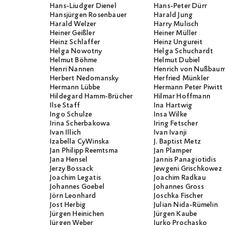
Hans-Liudger Dienel
Hans-Peter Dürr
Hansjürgen Rosenbauer
Harald Jung
Harald Welzer
Harry Mulisch
Heiner Geißler
Heiner Müller
Heinz Schlaffer
Heinz Ungureit
Helga Nowotny
Helga Schuchardt
Helmut Böhme
Helmut Dubiel
Henri Nannen
Henrich von Nußbau
Herbert Nedomansky
Herfried Münkler
Hermann Lübbe
Hermann Peter Piwitt
Hildegard Hamm-Brücher
Hilmar Hoffmann
Ilse Staff
Ina Hartwig
Ingo Schulze
Insa Wilke
Irina Scherbakowa
Iring Fetscher
Ivan Illich
Ivan Ivanji
Izabella CyWinska
J. Baptist Metz
Jan Philipp Reemtsma
Jan Plamper
Jana Hensel
Jannis Panagiotidis
Jerzy Bossack
Jewgeni Grischkowez
Joachim Legatis
Joachim Radkau
Johannes Goebel
Johannes Gross
Jörn Leonhard
Joschka Fischer
Jost Herbig
Julian Nida-Rümelin
Jürgen Heinichen
Jürgen Kaube
Jürgen Weber
Jurko Prochasko