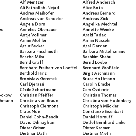
Alf Mentzer
Alfred Andersch
Ali Fathollah-Nejad
Alice Bota
Andrea Maihofer
Andreas Bernard
Andreas von Schoeler
Andreas Zick
Angela Dorn
Angelika Mechtel
ec
Annelies Obenauer
Annette Weinke
Antje Vollmer
Araki Tadao
Armin Mohler
Armin Nassehi
Artur Becker
Asal Dardan
Barbara Frischmuth
Barbara Mittelhammer
Bascha Mika
Bashkim Shehu
Bernd Graff
Bernd Loebe
Bernhard Freiherr von Loeffelholz
Bernhard Großfeld
Berthold Hinz
Birgit Aschmann
Bronislaw Geremek
Bruce Hoffmann
Carl Djerassi
Carolin Emcke
Cécile Schortmann
Cem Özdemir
rockow
Christian Pfeiffer
Christian Thomas
ichmann
Christina von Braun
Christina von Hodenberg
Christoph Clermont
Christoph Mäckler
Claus Noé
Constanze Eisenbart
Daniel Cohn-Bendit
Daniel Hornuff
David Dilmaghani
Detlef Bernhard Linke
Dieter Grimm
Dieter Kramer
Dietmar Dath
Dietmar Mieth