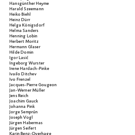
Hansgünther Heyme
Harald Szeemann
Heiko Biehl
Heinz Dürr
Helga Königsdorf
Helma Sanders
Henning Lobin
Herbert Moritz
Hermann Glaser
Hilde Domin
Igor Lasić
Ingeborg Wurster
Irene Hardach-Pinke
Ivailo Ditchev
Ivo Frenzel
Jacques-Pierre Gougeon
Jan-Werner Müller
Jens Reich
Joachim Gauck
Johanna Pink
Jorge Semprún
Joseph Vogl
Jürgen Habermas
Jürgen Seifert
Karin Benz-Overhage