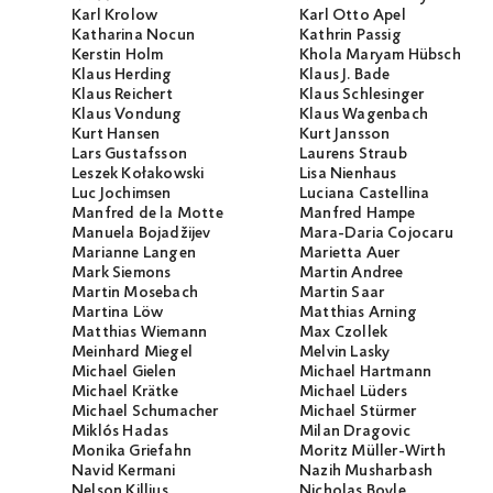
Karl Krolow
Karl Otto Apel
Katharina Nocun
Kathrin Passig
Kerstin Holm
Khola Maryam Hübsch
Klaus Herding
Klaus J. Bade
Klaus Reichert
Klaus Schlesinger
Klaus Vondung
Klaus Wagenbach
Kurt Hansen
Kurt Jansson
Lars Gustafsson
Laurens Straub
Leszek Kołakowski
Lisa Nienhaus
Luc Jochimsen
Luciana Castellina
Manfred de la Motte
Manfred Hampe
Manuela Bojadžijev
Mara-Daria Cojocaru
Marianne Langen
Marietta Auer
Mark Siemons
Martin Andree
Martin Mosebach
Martin Saar
Martina Löw
Matthias Arning
Matthias Wiemann
Max Czollek
Meinhard Miegel
Melvin Lasky
Michael Gielen
Michael Hartmann
Michael Krätke
Michael Lüders
Michael Schumacher
Michael Stürmer
Miklós Hadas
Milan Dragovic
Monika Griefahn
Moritz Müller-Wirth
Navid Kermani
Nazih Musharbash
Nelson Killius
Nicholas Boyle