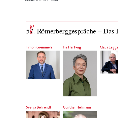
Cécile Schortmann
2025
57. Römerberggespräche – Das E
Timon Gremmels
Ina Hartwig
Claus Legg
Svenja Behrendt
Gunther Hellmann