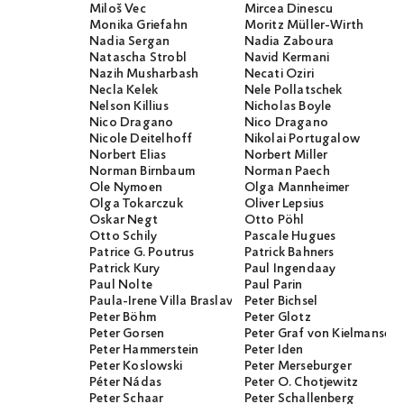
Miloš Vec
Mircea Dinescu
Monika Griefahn
Moritz Müller-Wirth
Nadia Sergan
Nadia Zaboura
Natascha Strobl
Navid Kermani
Nazih Musharbash
Necati Öziri
Necla Kelek
Nele Pollatschek
Nelson Killius
Nicholas Boyle
Nico Dragano
Nico Dragano
Nicole Deitelhoff
Nikolai Portugalow
Norbert Elias
Norbert Miller
Norman Birnbaum
Norman Paech
Ole Nymoen
Olga Mannheimer
Olga Tokarczuk
Oliver Lepsius
Oskar Negt
Otto Pöhl
Otto Schily
Pascale Hugues
Patrice G. Poutrus
Patrick Bahners
Patrick Kury
Paul Ingendaay
Paul Nolte
Paul Parin
Paula-Irene Villa Braslavsky
Peter Bichsel
Peter Böhm
Peter Glotz
Peter Gorsen
Peter Graf von Kielmanseg
Peter Hammerstein
Peter Iden
Peter Koslowski
Peter Merseburger
Péter Nádas
Peter O. Chotjewitz
Peter Schaar
Peter Schallenberg