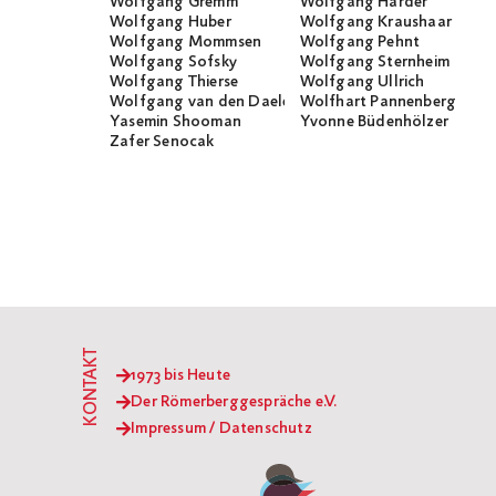
Wolfgang Gremm
Wolfgang Harder
Wolfgang Huber
Wolfgang Kraushaar
Wolfgang Mommsen
Wolfgang Pehnt
Wolfgang Sofsky
Wolfgang Sternheim
Wolfgang Thierse
Wolfgang Ullrich
Wolfgang van den Daele
Wolfhart Pannenberg
Yasemin Shooman
Yvonne Büdenhölzer
Zafer Senocak
KONTAKT
1973 bis Heute
Der Römerberggespräche e.V.
Impressum / Datenschutz