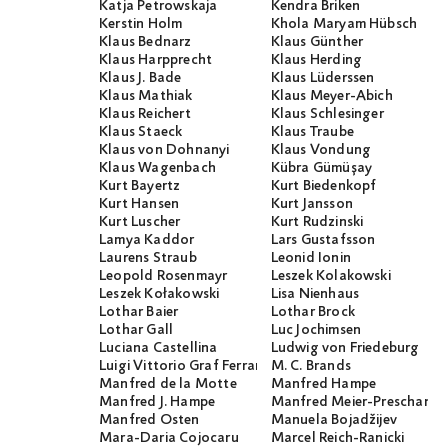
Katja Petrowskaja
Kendra Briken
Kerstin Holm
Khola Maryam Hübsch
Klaus Bednarz
Klaus Günther
Klaus Harpprecht
Klaus Herding
Klaus J. Bade
Klaus Lüderssen
Klaus Mathiak
Klaus Meyer-Abich
Klaus Reichert
Klaus Schlesinger
Klaus Staeck
Klaus Traube
Klaus von Dohnanyi
Klaus Vondung
Klaus Wagenbach
Kübra Gümüşay
Kurt Bayertz
Kurt Biedenkopf
Kurt Hansen
Kurt Jansson
Kurt Luscher
Kurt Rudzinski
Lamya Kaddor
Lars Gustafsson
Laurens Straub
Leonid Ionin
Leopold Rosenmayr
Leszek Kolakowski
Leszek Kołakowski
Lisa Nienhaus
Lothar Baier
Lothar Brock
Lothar Gall
Luc Jochimsen
Luciana Castellina
Ludwig von Friedeburg
Luigi Vittorio Graf Ferraris
M. C. Brands
Manfred de la Motte
Manfred Hampe
Manfred J. Hampe
Manfred Meier-Preschany
Manfred Osten
Manuela Bojadžijev
Mara-Daria Cojocaru
Marcel Reich-Ranicki