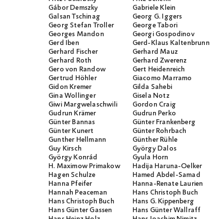
Gábor Demszky
Gabriele Klein
Galsan Tschinag
Georg G. Iggers
Georg Stefan Troller
George Tabori
Georges Mandon
Georgi Gospodinov
Gerd Iben
Gerd-Klaus Kaltenbrunner
Gerhard Fischer
Gerhard Mauz
Gerhard Roth
Gerhard Zwerenz
Gero von Randow
Gert Heidenreich
Gertrud Höhler
Giacomo Marramo
Gidon Kremer
Gilda Sahebi
Gina Wollinger
Gisela Notz
Giwi Margwelaschwili
Gordon Craig
Gudrun Krämer
Gudrun Perko
Günter Bannas
Günter Frankenberg
Günter Kunert
Günter Rohrbach
Gunther Hellmann
Günther Rühle
Guy Kirsch
György Dalos
György Konrád
Gyula Horn
H. Maximow Primakow
Hadija Haruna-Oelker
Hagen Schulze
Hamed Abdel-Samad
Hanna Pfeifer
Hanna-Renate Laurien
Hannah Peaceman
Hans Christoph Buch
Hans Christoph Buch
Hans G. Kippenberg
Hans Günter Gassen
Hans Günter Wallraff
Hans Heinz Holz
Hans Joachim Nimitz