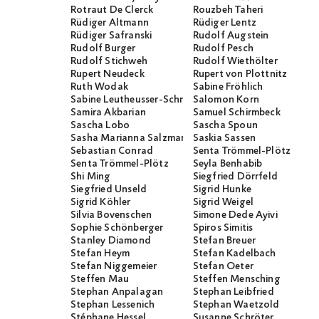
Rotraut De Clerck
Rouzbeh Taheri
Rüdiger Altmann
Rüdiger Lentz
Rüdiger Safranski
Rudolf Augstein
Rudolf Burger
Rudolf Pesch
Rudolf Stichweh
Rudolf Wiethölter
Rupert Neudeck
Rupert von Plottnitz
Ruth Wodak
Sabine Fröhlich
Sabine Leutheusser-Schnarrenberger
Salomon Korn
Samira Akbarian
Samuel Schirmbeck
Sascha Lobo
Sascha Spoun
Sasha Marianna Salzmann
Saskia Sassen
Sebastian Conrad
Senta Trömmel-Plötz
Senta Trömmel-Plötz
Seyla Benhabib
Shi Ming
Siegfried Dörrfeld
Siegfried Unseld
Sigrid Hunke
Sigrid Köhler
Sigrid Weigel
Silvia Bovenschen
Simone Dede Ayivi
Sophie Schönberger
Spiros Simitis
Stanley Diamond
Stefan Breuer
Stefan Heym
Stefan Kadelbach
Stefan Niggemeier
Stefan Oeter
Steffen Mau
Steffen Mensching
Stephan Anpalagan
Stephan Leibfried
Stephan Lessenich
Stephan Waetzold
Stéphane Hessel
Susanne Schröter