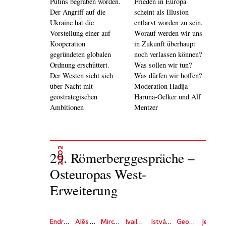
Putins begraben worden.
Frieden in Europa
Der Angriff auf die
scheint als Illusion
Ukraine hat die
entlarvt worden zu sein.
Vorstellung einer auf
Worauf werden wir uns
Kooperation
in Zukunft überhaupt
gegründeten globalen
noch verlassen können?
Ordnung erschüttert.
Was sollen wir tun?
Der Westen sieht sich
Was dürfen wir hoffen?
über Nacht mit
Moderation Hadija
geostrategischen
Haruna-Oelker und Alf
Ambitionen
Mentzer
2002
29. Römerberggespräche –
Osteuropas West-
Erweiterung
Endre Bojtár
Alĕs Debeljak
Mircea Dinescu
Ivailo Ditchev
István Eörsi
Georgi Gospodinov
Jewgeni Grischkowez