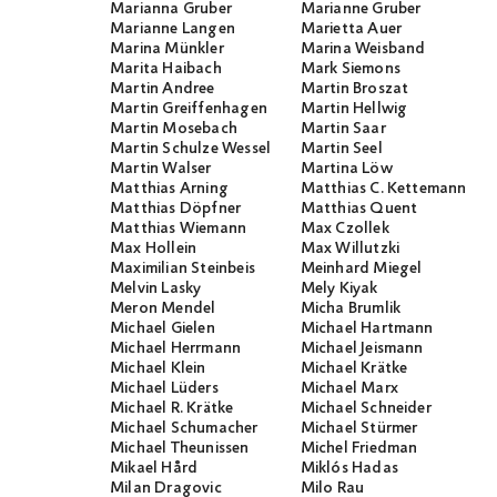
Marianna Gruber
Marianne Gruber
Marianne Langen
Marietta Auer
Marina Münkler
Marina Weisband
Marita Haibach
Mark Siemons
Martin Andree
Martin Broszat
Martin Greiffenhagen
Martin Hellwig
Martin Mosebach
Martin Saar
Martin Schulze Wessel
Martin Seel
Martin Walser
Martina Löw
Matthias Arning
Matthias C. Kettemann
Matthias Döpfner
Matthias Quent
Matthias Wiemann
Max Czollek
Max Hollein
Max Willutzki
Maximilian Steinbeis
Meinhard Miegel
Melvin Lasky
Mely Kiyak
Meron Mendel
Micha Brumlik
Michael Gielen
Michael Hartmann
Michael Herrmann
Michael Jeismann
Michael Klein
Michael Krätke
Michael Lüders
Michael Marx
Michael R. Krätke
Michael Schneider
Michael Schumacher
Michael Stürmer
Michael Theunissen
Michel Friedman
Mikael Hård
Miklós Hadas
Milan Dragovic
Milo Rau