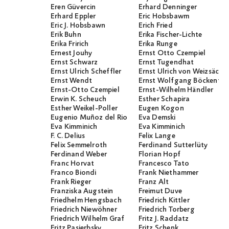
Eren Güvercin
Erhard Denninger
Erhard Eppler
Eric Hobsbawm
Eric J. Hobsbawn
Erich Fried
Erik Buhn
Erika Fischer-Lichte
Erika Fririch
Erika Runge
Ernest Jouhy
Ernst Otto Czempiel
Ernst Schwarz
Ernst Tugendhat
Ernst Ulrich Scheffler
Ernst Ulrich von Weizsäcker
Ernst Wendt
Ernst Wolfgang Böckenför
Ernst-Otto Czempiel
Ernst-Wilhelm Händler
Erwin K. Scheuch
Esther Schapira
Esther Weikel-Poller
Eugen Kogon
Eugenio Muñoz del Rio
Eva Demski
Eva Kimminich
Eva Kimminich
F. C. Delius
Felix Lange
Felix Semmelroth
Ferdinand Sutterlüty
Ferdinand Weber
Florian Hopf
Franc Horvat
Francesco Tato
Franco Biondi
Frank Niethammer
Frank Rieger
Franz Alt
Franziska Augstein
Freimut Duve
Friedhelm Hengsbach
Friedrich Kittler
Friedrich Niewöhner
Friedrich Torberg
Friedrich Wilhelm Graf
Fritz J. Raddatz
Fritz Pasierbsky
Fritz Schenk