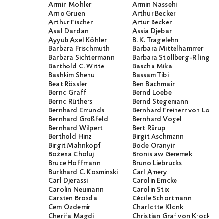
Armin Mohler
Armin Nassehi
Arno Gruen
Arthur Becker
Arthur Fischer
Artur Becker
Asal Dardan
Assia Djebar
Ayyub Axel Köhler
B. K. Tragelehn
Barbara Frischmuth
Barbara Mittelhammer
Barbara Sichtermann
Barbara Stollberg-Rilinger
Barthold C. Witte
Bascha Mika
Bashkim Shehu
Bassam Tibi
Beat Rössler
Ben Bachmair
Bernd Graff
Bernd Loebe
Bernd Rüthers
Bernd Stegemann
Bernhard Emunds
Bernhard Freiherr von Loef
Bernhard Großfeld
Bernhard Vogel
Bernhard Wilpert
Bert Rürup
Berthold Hinz
Birgit Aschmann
Birgit Mahnkopf
Bode Oranyin
Bożena Chołuj
Bronislaw Geremek
Bruce Hoffmann
Bruno Liebrucks
Burkhard C. Kosminski
Carl Amery
Carl Djerassi
Carolin Emcke
Carolin Neumann
Carolin Stix
Carsten Brosda
Cécile Schortmann
Cem Özdemir
Charlotte Klonk
Cherifa Magdi
Christian Graf von Krocko