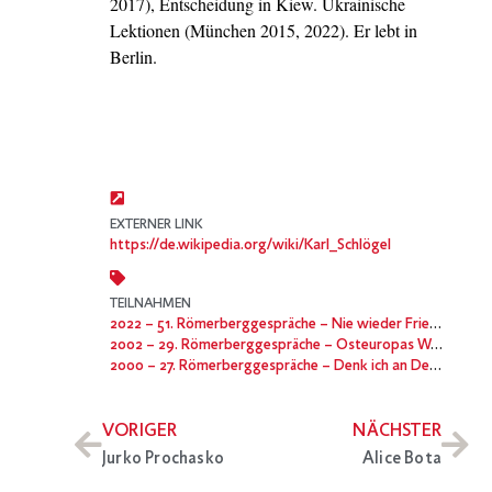
2017), Entscheidung in Kiew. Ukrainische
Lektionen (München 2015, 2022). Er lebt in
Berlin.
Karl Schlögel, Jahrgang 1948, studierte in
Berlin, Moskau und Leningrad, hatte bis 2013
den Lehrstuhl für Osteuropäische
EXTERNER LINK
https://de.wikipedia.org/wiki/Karl_Schlögel
TEILNAHMEN
2022
– 51. Römerberggespräche – Nie wieder Frieden? Der Ukraine-Krieg und die neue Welt-Unordnung
2002
– 29. Römerberggespräche – Osteuropas West-Erweiterung
2000
– 27. Römerberggespräche – Denk ich an Deutschland
VORIGER
NÄCHSTER
Jurko Prochasko
Alice Bota