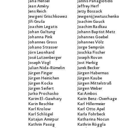
Jana Hensel
Jannis Panagiotidis
Jean Améry
Jeffrey Herf
Jens Reich
Jerzy Bossack
Jewgeni Grischkowez
Jewgenij Jewtuschenko
Jíři Gruša
Joachim Gauck
Joachim Legatis
Joachim Radkau
Johan Galtung
Johann Baptist Metz
Johanna Pink
Johannes Goebel
Johannes Gross
Johannes Völz
Johano Strasser
Jorge Semprún
Jörn Leonhard
Joschka Fischer
José Lutzenberger
Joseph Rovan
Joseph Vogl
Jost Herbig
Julian Nida-Rümelin
Jurek Becker
Jürgen Finger
Jürgen Habermas
Jürgen Heinichen
Jürgen Kaube
Jürgen Kocka
Jürgen Mittelstraß
Jürgen Seifert
Jürgen Weber
Jurko Prochasko
Kai Ambos
Karim El-Gawhary
Karin Benz-Overhage
Karin Reschke
Karl Hillermeier
Karl Krolow
Karl Otto Apel
Karl Schlögel
Karla Fohrbeck
Katajun Amirpur
Katharina Nocun
Kathrin Passig
Kathrin Röggla