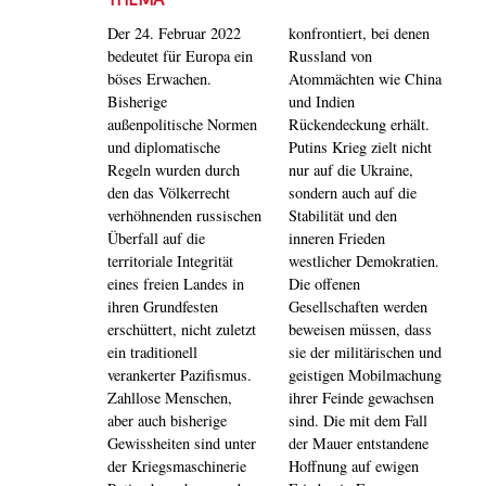
THEMA
Der 24. Februar 2022
konfrontiert, bei denen
bedeutet für Europa ein
Russland von
böses Erwachen.
Atommächten wie China
Bisherige
und Indien
außenpolitische Normen
Rückendeckung erhält.
und diplomatische
Putins Krieg zielt nicht
Regeln wurden durch
nur auf die Ukraine,
den das Völkerrecht
sondern auch auf die
verhöhnenden russischen
Stabilität und den
Überfall auf die
inneren Frieden
territoriale Integrität
westlicher Demokratien.
eines freien Landes in
Die offenen
ihren Grundfesten
Gesellschaften werden
erschüttert, nicht zuletzt
beweisen müssen, dass
ein traditionell
sie der militärischen und
verankerter Pazifismus.
geistigen Mobilmachung
Zahllose Menschen,
ihrer Feinde gewachsen
aber auch bisherige
sind. Die mit dem Fall
Gewissheiten sind unter
der Mauer entstandene
der Kriegsmaschinerie
Hoffnung auf ewigen