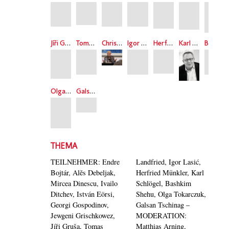
Jíři Gruša
Tomáš Kafka
Christine Landfried
Igor Lasić
Herfried Münkler
Karl Schlögel
Bashkim Shehu
Olga Tokarczuk
Galsan Tschinag
THEMA
TEILNEHMER: Endre
Landfried, Igor Lasić,
Bojtár, Alĕs Debeljak,
Herfried Münkler, Karl
Mircea Dinescu, Ivailo
Schlögel, Bashkim
Ditchev, István Eörsi,
Shehu, Olga Tokarczuk,
Georgi Gospodinov,
Galsan Tschinag –
Jewgeni Grischkowez,
MODERATION:
Jíři Gruša, Tomas
Matthias Arning,