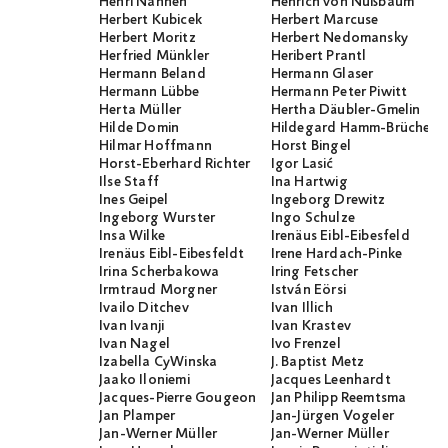
Henri Nannen
Henrich von Nußbaum
Herbert Kubicek
Herbert Marcuse
Herbert Moritz
Herbert Nedomansky
Herfried Münkler
Heribert Prantl
Hermann Beland
Hermann Glaser
Hermann Lübbe
Hermann Peter Piwitt
Herta Müller
Hertha Däubler-Gmelin
Hilde Domin
Hildegard Hamm-Brücher
Hilmar Hoffmann
Horst Bingel
Horst-Eberhard Richter
Igor Lasić
Ilse Staff
Ina Hartwig
Ines Geipel
Ingeborg Drewitz
Ingeborg Wurster
Ingo Schulze
Insa Wilke
Irenäus Eibl-Eibesfeld
Irenäus Eibl-Eibesfeldt
Irene Hardach-Pinke
Irina Scherbakowa
Iring Fetscher
Irmtraud Morgner
István Eörsi
Ivailo Ditchev
Ivan Illich
Ivan Ivanji
Ivan Krastev
Ivan Nagel
Ivo Frenzel
Izabella CyWinska
J. Baptist Metz
Jaako Iloniemi
Jacques Leenhardt
Jacques-Pierre Gougeon
Jan Philipp Reemtsma
Jan Plamper
Jan-Jürgen Vogeler
Jan-Werner Müller
Jan-Werner Müller