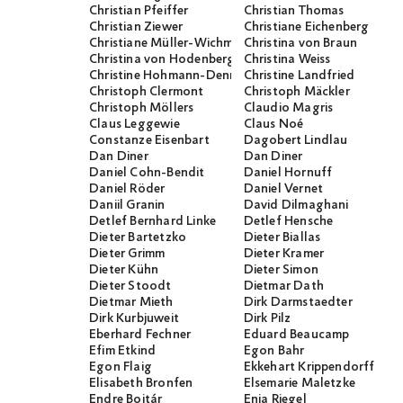
Christian Pfeiffer
Christian Thomas
Christian Ziewer
Christiane Eichenberg
Christiane Müller-Wichmann
Christina von Braun
Christina von Hodenberg
Christina Weiss
Christine Hohmann-Dennhardt
Christine Landfried
Christoph Clermont
Christoph Mäckler
Christoph Möllers
Claudio Magris
Claus Leggewie
Claus Noé
Constanze Eisenbart
Dagobert Lindlau
Dan Diner
Dan Diner
Daniel Cohn-Bendit
Daniel Hornuff
Daniel Röder
Daniel Vernet
Daniil Granin
David Dilmaghani
Detlef Bernhard Linke
Detlef Hensche
Dieter Bartetzko
Dieter Biallas
Dieter Grimm
Dieter Kramer
Dieter Kühn
Dieter Simon
Dieter Stoodt
Dietmar Dath
Dietmar Mieth
Dirk Darmstaedter
Dirk Kurbjuweit
Dirk Pilz
Eberhard Fechner
Eduard Beaucamp
Efim Etkind
Egon Bahr
Egon Flaig
Ekkehart Krippendorff
Elisabeth Bronfen
Elsemarie Maletzke
Endre Bojtár
Enja Riegel