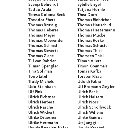
Svenja Behrendt
Sybille Engel
Tadao Araki
Tatjana Hörnle
Teresa Koloma Beck
Thea Dorn
Theodor Ebert
Thomas Biebricher
Thomas Brussig
Thomas Hauschild
Thomas Heberer
Thomas Hestermann
Thomas Meyer
Thomas Mücke
Thomas Oberender
Thomas Röske
Thomas Schmid
Thomas Schuster
Thomas Sieverts
Thomas Thiel
Thomas Ziehe
Thorsten Thiel
Till van Rahden
Tilman Allert
Tilman Spengler
Timon Gremmels
Tina Soliman
Tomáš Kafka
Tono Eitel
Torsten Rhau
Trudy Michels
Udo di Fabio
Udo Steinbach
Ulf Erdmann Ziegler
Ulf Fink
Ulrich Beck
Ulrich Fichtner
Ulrich Haltern
Ulrich Herbert
Ulrich Noss
Ulrich Rasche
Ulrich Schöllwöck
Ulrich Wickert
Ulrich Willems
Ulrike Draesner
Ulrike Guérot
Ulrike Herrmann
Urs Jaeggi
Ursula Engelen-Kefer
Ursula Krechel