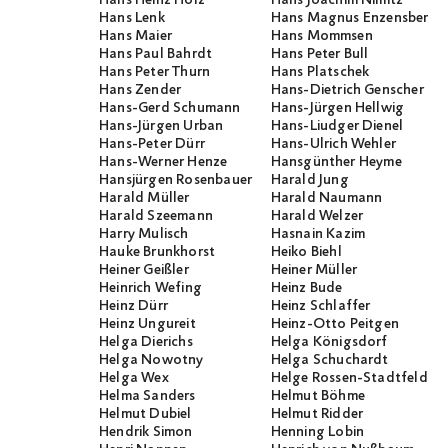
Hans Lenk
Hans Magnus Enzensberge
Hans Maier
Hans Mommsen
Hans Paul Bahrdt
Hans Peter Bull
Hans Peter Thurn
Hans Platschek
Hans Zender
Hans-Dietrich Genscher
Hans-Gerd Schumann
Hans-Jürgen Hellwig
Hans-Jürgen Urban
Hans-Liudger Dienel
Hans-Peter Dürr
Hans-Ulrich Wehler
Hans-Werner Henze
Hansgünther Heyme
Hansjürgen Rosenbauer
Harald Jung
Harald Müller
Harald Naumann
Harald Szeemann
Harald Welzer
Harry Mulisch
Hasnain Kazim
Hauke Brunkhorst
Heiko Biehl
Heiner Geißler
Heiner Müller
Heinrich Wefing
Heinz Bude
Heinz Dürr
Heinz Schlaffer
Heinz Ungureit
Heinz-Otto Peitgen
Helga Dierichs
Helga Königsdorf
Helga Nowotny
Helga Schuchardt
Helga Wex
Helge Rossen-Stadtfeld
Helma Sanders
Helmut Böhme
Helmut Dubiel
Helmut Ridder
Hendrik Simon
Henning Lobin