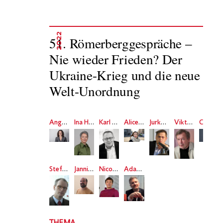
2022
51. Römerberggespräche –
Nie wieder Frieden? Der
Ukraine-Krieg und die neue
Welt-Unordnung
Angela Dorn
Ina Hartwig
Karl Schlögel
Alice Bota
Jurko Prochasko
Viktor Jerofejew
Charlotte Klonk
Stefan Kadelbach
Jannis Panagiotidis
Nicole Deitelhoff
Adam Tooze