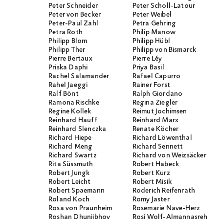
Peter Schneider
Peter Scholl-Latour
Peter von Becker
Peter Weibel
Peter-Paul Zahl
Petra Gehring
Petra Roth
Philip Manow
Philipp Blom
Philipp Hübl
Philipp Ther
Philipp von Bismarck
Pierre Bertaux
Pierre Léy
Priska Daphi
Priya Basil
Rachel Salamander
Rafael Capurro
Rahel Jaeggi
Rainer Forst
Ralf Bönt
Ralph Giordano
Ramona Rischke
Regina Ziegler
Regine Kollek
Reimut Jochimsen
Reinhard Hauff
Reinhard Marx
Reinhard Slenczka
Renate Köcher
Richard Hiepe
Richard Löwenthal
Richard Meng
Richard Sennett
Richard Swartz
Richard von Weizsäcker
Rita Süssmuth
Robert Habeck
Robert Jungk
Robert Kurz
Robert Leicht
Robert Misik
Robert Spaemann
Roderich Reifenrath
Roland Koch
Romy Jaster
Rosa von Praunheim
Rosemarie Nave-Herz
Roshan Dhunjibhoy
Rosi Wolf-Almannasreh