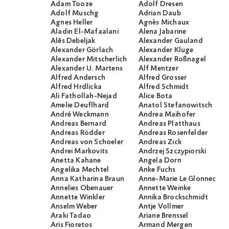
Adam Tooze
Adolf Dresen
Adolf Muschg
Adrian Daub
Agnes Heller
Agnès Michaux
Aladin El-Mafaalani
Alena Jabarine
Alĕs Debeljak
Alexander Gauland
Alexander Görlach
Alexander Kluge
Alexander Mitscherlich
Alexander Roßnagel
Alexander U. Martens
Alf Mentzer
Alfred Andersch
Alfred Grosser
Alfred Hrdlicka
Alfred Schmidt
Ali Fathollah-Nejad
Alice Bota
Amelie Deuflhard
Anatol Stefanowitsch
André Weckmann
Andrea Maihofer
Andreas Bernard
Andreas Platthaus
Andreas Rödder
Andreas Rosenfelder
Andreas von Schoeler
Andreas Zick
Andrei Markovits
Andrzej Szczypiorski
Anetta Kahane
Angela Dorn
Angelika Mechtel
Anke Fuchs
Anna Katharina Braun
Anne-Marie Le Glonnec
Annelies Obenauer
Annette Weinke
Annette Winkler
Annika Brockschmidt
Anselm Weber
Antje Vollmer
Araki Tadao
Ariane Brenssel
Aris Fioretos
Armand Mergen