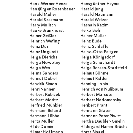
Hans-Werner Henze
Hansgünther Heyme
Hansjürgen Rosenbauer
Harald Jung
Harald Müller
Harald Naumann
Harald Szeemann
Harald Welzer
Harry Mulisch
Hasnain Kazim
Hauke Brunkhorst
Heiko Biehl
Heiner Geißler
Heiner Müller
Heinrich Wefing
Heinz Bude
Heinz Dürr
Heinz Schlaffer
Heinz Ungureit
Heinz-Otto Peitgen
Helga Dierichs
Helga Königsdorf
Helga Nowotny
Helga Schuchardt
Helga Wex
Helge Rossen-Stadtfeld
Helma Sanders
Helmut Böhme
Helmut Dubiel
Helmut Ridder
Hendrik Simon
Henning Lobin
Henri Nannen
Henrich von Nußbaum
Herbert Kubicek
Herbert Marcuse
Herbert Moritz
Herbert Nedomansky
Herfried Münkler
Heribert Prantl
Hermann Beland
Hermann Glaser
Hermann Lübbe
Hermann Peter Piwitt
Herta Müller
Hertha Däubler-Gmelin
Hilde Domin
Hildegard Hamm-Brücher
Hilmar Hoffmann
Horst Bingel