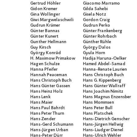
Gertrud Höhler
Giacomo Marramo
Gidon Kremer
Gilda Sahebi
Gina Wollinger
Gisela Notz
Giwi Margwelaschwili
Gordon Craig
Gudrun Krämer
Gudrun Perko
Günter Bannas
Günter Frankenberg
Günter Kunert
Günter Rohrbach
Gunther Hellmann
Günther Rühle
Guy Kirsch
György Dalos
György Konrád
Gyula Horn
H. Maximow Primakow
Hadija Haruna-Oelker
Hagen Schulze
Hamed Abdel-Samad
Hanna Pfeifer
Hanna-Renate Laurien
Hannah Peaceman
Hans Christoph Buch
Hans Christoph Buch
Hans G. Kippenberg
Hans Günter Gassen
Hans Günter Wallraff
Hans Heinz Holz
Hans Joachim Nimitz
Hans Lenk
Hans Magnus Enzensberge
Hans Maier
Hans Mommsen
Hans Paul Bahrdt
Hans Peter Bull
Hans Peter Thurn
Hans Platschek
Hans Zender
Hans-Dietrich Genscher
Hans-Gerd Schumann
Hans-Jürgen Hellwig
Hans-Jürgen Urban
Hans-Liudger Dienel
Hans-Peter Dürr
Hans-Ulrich Wehler