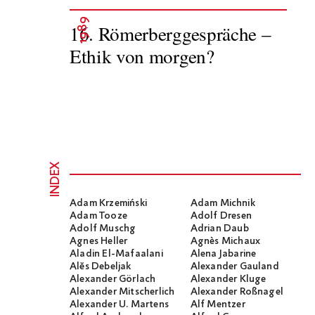
1989
16. Römerberggespräche –
Ethik von morgen?
INDEX
Adam Krzemiński
Adam Michnik
Adam Tooze
Adolf Dresen
Adolf Muschg
Adrian Daub
Agnes Heller
Agnès Michaux
Aladin El-Mafaalani
Alena Jabarine
Alĕs Debeljak
Alexander Gauland
Alexander Görlach
Alexander Kluge
Alexander Mitscherlich
Alexander Roßnagel
Alexander U. Martens
Alf Mentzer