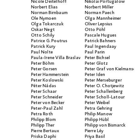
Nicole Deitelhoff
Nikolai Portugalow
Norbert Elias
Norbert Miller
Norman Birnbaum
Norman Paech
Ole Nymoen
Olga Mannheimer
Olga Tokarczuk
Oliver Lepsius
Oskar Negt
Otto Pöhl
Otto Schily
Pascale Hugues
Patrice G. Poutrus
Patrick Bahners
Patrick Kury
Paul Ingendaay
Paul Nolte
Paul Parin
Paula-Irene Villa Braslavsky
Peter Bichsel
Peter Böhm
Peter Glotz
Peter Gorsen
Peter Graf von Kielmanseg
Peter Hammerstein
Peter Iden
Peter Koslowski
Peter Merseburger
Péter Nádas
Peter O. Chotjewitz
Peter Schaar
Peter Schallenberg
Peter Schneider
Peter Scholl-Latour
Peter von Becker
Peter Weibel
Peter-Paul Zahl
Petra Gehring
Petra Roth
Philip Manow
Philipp Blom
Philipp Hübl
Philipp Ther
Philipp von Bismarck
Pierre Bertaux
Pierre Léy
Priska Daphi
Priya Basil