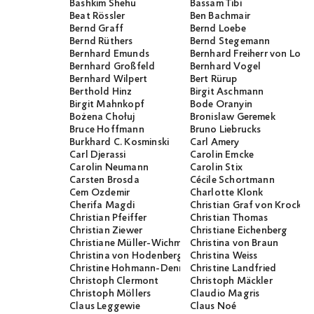
Bashkim Shehu
Bassam Tibi
Beat Rössler
Ben Bachmair
Bernd Graff
Bernd Loebe
Bernd Rüthers
Bernd Stegemann
Bernhard Emunds
Bernhard Freiherr von Loef
Bernhard Großfeld
Bernhard Vogel
Bernhard Wilpert
Bert Rürup
Berthold Hinz
Birgit Aschmann
Birgit Mahnkopf
Bode Oranyin
Bożena Chołuj
Bronislaw Geremek
Bruce Hoffmann
Bruno Liebrucks
Burkhard C. Kosminski
Carl Amery
Carl Djerassi
Carolin Emcke
Carolin Neumann
Carolin Stix
Carsten Brosda
Cécile Schortmann
Cem Özdemir
Charlotte Klonk
Cherifa Magdi
Christian Graf von Krocko
Christian Pfeiffer
Christian Thomas
Christian Ziewer
Christiane Eichenberg
Christiane Müller-Wichmann
Christina von Braun
Christina von Hodenberg
Christina Weiss
Christine Hohmann-Dennhardt
Christine Landfried
Christoph Clermont
Christoph Mäckler
Christoph Möllers
Claudio Magris
Claus Leggewie
Claus Noé