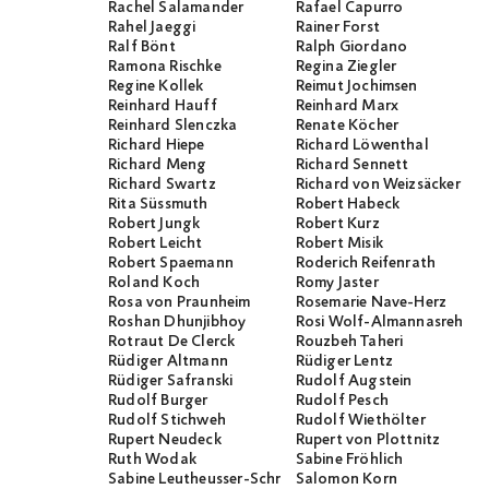
Rachel Salamander
Rafael Capurro
Rahel Jaeggi
Rainer Forst
Ralf Bönt
Ralph Giordano
Ramona Rischke
Regina Ziegler
Regine Kollek
Reimut Jochimsen
Reinhard Hauff
Reinhard Marx
Reinhard Slenczka
Renate Köcher
Richard Hiepe
Richard Löwenthal
Richard Meng
Richard Sennett
Richard Swartz
Richard von Weizsäcker
Rita Süssmuth
Robert Habeck
Robert Jungk
Robert Kurz
Robert Leicht
Robert Misik
Robert Spaemann
Roderich Reifenrath
Roland Koch
Romy Jaster
Rosa von Praunheim
Rosemarie Nave-Herz
Roshan Dhunjibhoy
Rosi Wolf-Almannasreh
Rotraut De Clerck
Rouzbeh Taheri
Rüdiger Altmann
Rüdiger Lentz
Rüdiger Safranski
Rudolf Augstein
Rudolf Burger
Rudolf Pesch
Rudolf Stichweh
Rudolf Wiethölter
Rupert Neudeck
Rupert von Plottnitz
Ruth Wodak
Sabine Fröhlich
Sabine Leutheusser-Schnarrenberger
Salomon Korn