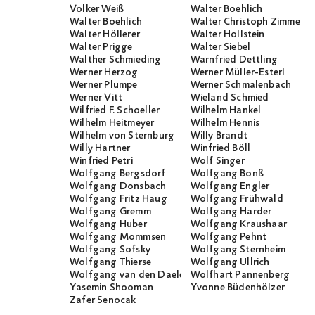
Volker Weiß
Walter Boehlich
Walter Boehlich
Walter Christoph Zimmerli
Walter Höllerer
Walter Hollstein
Walter Prigge
Walter Siebel
Walther Schmieding
Warnfried Dettling
Werner Herzog
Werner Müller-Esterl
Werner Plumpe
Werner Schmalenbach
Werner Vitt
Wieland Schmied
Wilfried F. Schoeller
Wilhelm Hankel
Wilhelm Heitmeyer
Wilhelm Hennis
Wilhelm von Sternburg
Willy Brandt
Willy Hartner
Winfried Böll
Winfried Petri
Wolf Singer
Wolfgang Bergsdorf
Wolfgang Bonß
Wolfgang Donsbach
Wolfgang Engler
Wolfgang Fritz Haug
Wolfgang Frühwald
Wolfgang Gremm
Wolfgang Harder
Wolfgang Huber
Wolfgang Kraushaar
Wolfgang Mommsen
Wolfgang Pehnt
Wolfgang Sofsky
Wolfgang Sternheim
Wolfgang Thierse
Wolfgang Ullrich
Wolfgang van den Daele
Wolfhart Pannenberg
Yasemin Shooman
Yvonne Büdenhölzer
Zafer Senocak