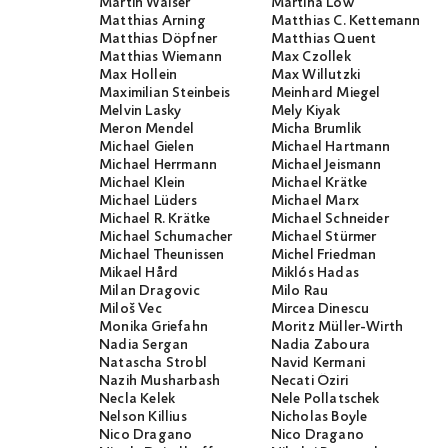
Martin Walser
Martina Löw
Matthias Arning
Matthias C. Kettemann
Matthias Döpfner
Matthias Quent
Matthias Wiemann
Max Czollek
Max Hollein
Max Willutzki
Maximilian Steinbeis
Meinhard Miegel
Melvin Lasky
Mely Kiyak
Meron Mendel
Micha Brumlik
Michael Gielen
Michael Hartmann
Michael Herrmann
Michael Jeismann
Michael Klein
Michael Krätke
Michael Lüders
Michael Marx
Michael R. Krätke
Michael Schneider
Michael Schumacher
Michael Stürmer
Michael Theunissen
Michel Friedman
Mikael Hård
Miklós Hadas
Milan Dragovic
Milo Rau
Miloš Vec
Mircea Dinescu
Monika Griefahn
Moritz Müller-Wirth
Nadia Sergan
Nadia Zaboura
Natascha Strobl
Navid Kermani
Nazih Musharbash
Necati Öziri
Necla Kelek
Nele Pollatschek
Nelson Killius
Nicholas Boyle
Nico Dragano
Nico Dragano