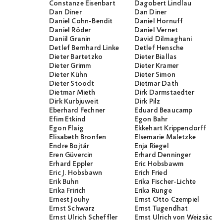
Constanze Eisenbart
Dagobert Lindlau
Dan Diner
Dan Diner
Daniel Cohn-Bendit
Daniel Hornuff
Daniel Röder
Daniel Vernet
Daniil Granin
David Dilmaghani
Detlef Bernhard Linke
Detlef Hensche
Dieter Bartetzko
Dieter Biallas
Dieter Grimm
Dieter Kramer
Dieter Kühn
Dieter Simon
Dieter Stoodt
Dietmar Dath
Dietmar Mieth
Dirk Darmstaedter
Dirk Kurbjuweit
Dirk Pilz
Eberhard Fechner
Eduard Beaucamp
Efim Etkind
Egon Bahr
Egon Flaig
Ekkehart Krippendorff
Elisabeth Bronfen
Elsemarie Maletzke
Endre Bojtár
Enja Riegel
Eren Güvercin
Erhard Denninger
Erhard Eppler
Eric Hobsbawm
Eric J. Hobsbawn
Erich Fried
Erik Buhn
Erika Fischer-Lichte
Erika Fririch
Erika Runge
Ernest Jouhy
Ernst Otto Czempiel
Ernst Schwarz
Ernst Tugendhat
Ernst Ulrich Scheffler
Ernst Ulrich von Weizsäcker