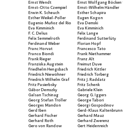
Ernst Wendt
Ernst Wolfgang Böckenför
Ernst-Otto Czempiel
Ernst-Wilhelm Händler
Erwin K. Scheuch
Esther Schapira
Esther Weikel-Poller
Eugen Kogon
Eugenio Muñoz del Rio
Eva Demski
Eva Kimminich
Eva Kimminich
F. C. Delius
Felix Lange
Felix Semmelroth
Ferdinand Sutterlüty
Ferdinand Weber
Florian Hopf
Franc Horvat
Francesco Tato
Franco Biondi
Frank Niethammer
Frank Rieger
Franz Alt
Franziska Augstein
Freimut Duve
Friedhelm Hengsbach
Friedrich Kittler
Friedrich Niewöhner
Friedrich Torberg
Friedrich Wilhelm Graf
Fritz J. Raddatz
Fritz Pasierbsky
Fritz Schenk
Gábor Demszky
Gabriele Klein
Galsan Tschinag
Georg G. Iggers
Georg Stefan Troller
George Tabori
Georges Mandon
Georgi Gospodinov
Gerd Iben
Gerd-Klaus Kaltenbrunner
Gerhard Fischer
Gerhard Mauz
Gerhard Roth
Gerhard Zwerenz
Gero von Randow
Gert Heidenreich