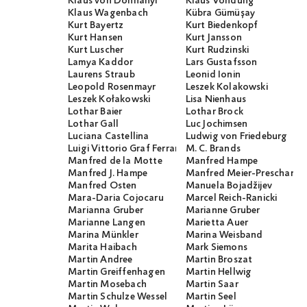
Klaus von Dohnanyi
Klaus Vondung
Klaus Wagenbach
Kübra Gümüşay
Kurt Bayertz
Kurt Biedenkopf
Kurt Hansen
Kurt Jansson
Kurt Luscher
Kurt Rudzinski
Lamya Kaddor
Lars Gustafsson
Laurens Straub
Leonid Ionin
Leopold Rosenmayr
Leszek Kolakowski
Leszek Kołakowski
Lisa Nienhaus
Lothar Baier
Lothar Brock
Lothar Gall
Luc Jochimsen
Luciana Castellina
Ludwig von Friedeburg
Luigi Vittorio Graf Ferraris
M. C. Brands
Manfred de la Motte
Manfred Hampe
Manfred J. Hampe
Manfred Meier-Preschany
Manfred Osten
Manuela Bojadžijev
Mara-Daria Cojocaru
Marcel Reich-Ranicki
Marianna Gruber
Marianne Gruber
Marianne Langen
Marietta Auer
Marina Münkler
Marina Weisband
Marita Haibach
Mark Siemons
Martin Andree
Martin Broszat
Martin Greiffenhagen
Martin Hellwig
Martin Mosebach
Martin Saar
Martin Schulze Wessel
Martin Seel