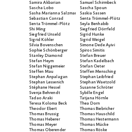
Samira Akbarian
Samuel Schirmbeck
Sascha Lobo
Sascha Spoun
Sasha Marianna Salzmann
Saskia Sassen
Sebastian Conrad
Senta Trömmel-Plötz
Senta Trömmel-Plötz
Seyla Benhabib
Shi Ming
Siegfried Dörrfeld
Siegfried Unseld
Sigrid Hunke
Sigrid Köhler
Sigrid Weigel
Silvia Bovenschen
Simone Dede Ayivi
Sophie Schönberger
Spiros Simitis
Stanley Diamond
Stefan Breuer
Stefan Heym
Stefan Kadelbach
Stefan Niggemeier
Stefan Oeter
Steffen Mau
Steffen Mensching
Stephan Anpalagan
Stephan Leibfried
Stephan Lessenich
Stephan Waetzold
Stéphane Hessel
Susanne Schröter
Svenja Behrendt
Sybille Engel
Tadao Araki
Tatjana Hörnle
Teresa Koloma Beck
Thea Dorn
Theodor Ebert
Thomas Biebricher
Thomas Brussig
Thomas Hauschild
Thomas Heberer
Thomas Hestermann
Thomas Meyer
Thomas Mücke
Thomas Oberender
Thomas Röske