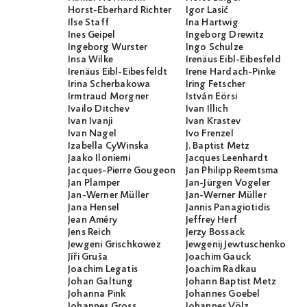
Horst-Eberhard Richter
Igor Lasić
Ilse Staff
Ina Hartwig
Ines Geipel
Ingeborg Drewitz
Ingeborg Wurster
Ingo Schulze
Insa Wilke
Irenäus Eibl-Eibesfeld
Irenäus Eibl-Eibesfeldt
Irene Hardach-Pinke
Irina Scherbakowa
Iring Fetscher
Irmtraud Morgner
István Eörsi
Ivailo Ditchev
Ivan Illich
Ivan Ivanji
Ivan Krastev
Ivan Nagel
Ivo Frenzel
Izabella CyWinska
J. Baptist Metz
Jaako Iloniemi
Jacques Leenhardt
Jacques-Pierre Gougeon
Jan Philipp Reemtsma
Jan Plamper
Jan-Jürgen Vogeler
Jan-Werner Müller
Jan-Werner Müller
Jana Hensel
Jannis Panagiotidis
Jean Améry
Jeffrey Herf
Jens Reich
Jerzy Bossack
Jewgeni Grischkowez
Jewgenij Jewtuschenko
Jíři Gruša
Joachim Gauck
Joachim Legatis
Joachim Radkau
Johan Galtung
Johann Baptist Metz
Johanna Pink
Johannes Goebel
Johannes Gross
Johannes Völz