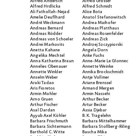
Alfred Andersch
Alfred Grosser
Alfred Hrdlicka
Alfred Schmidt
Ali Fathollah-Nejad
Alice Bota
Amelie Deuflhard
Anatol Stefanowitsch
André Weckmann
Andrea Maihofer
Andreas Bernard
Andreas Platthaus
Andreas Rödder
Andreas Rosenfelder
Andreas von Schoeler
Andreas Zick
Andrei Markovits
Andrzej Szczypiorski
Anetta Kahane
Angela Dorn
Angelika Mechtel
Anke Fuchs
Anna Katharina Braun
Anne-Marie Le Glonnec
Annelies Obenauer
Annette Weinke
Annette Winkler
Annika Brockschmidt
Anselm Weber
Antje Vollmer
Araki Tadao
Ariane Brenssel
Aris Fioretos
Armand Mergen
Armin Mohler
Armin Nassehi
Arno Gruen
Arthur Becker
Arthur Fischer
Artur Becker
Asal Dardan
Assia Djebar
Ayyub Axel Köhler
B. K. Tragelehn
Barbara Frischmuth
Barbara Mittelhammer
Barbara Sichtermann
Barbara Stollberg-Rilinger
Barthold C. Witte
Bascha Mika