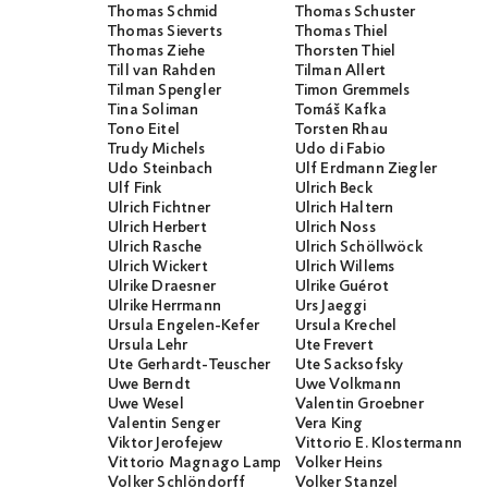
Thomas Schmid
Thomas Schuster
Thomas Sieverts
Thomas Thiel
Thomas Ziehe
Thorsten Thiel
Till van Rahden
Tilman Allert
Tilman Spengler
Timon Gremmels
Tina Soliman
Tomáš Kafka
Tono Eitel
Torsten Rhau
Trudy Michels
Udo di Fabio
Udo Steinbach
Ulf Erdmann Ziegler
Ulf Fink
Ulrich Beck
Ulrich Fichtner
Ulrich Haltern
Ulrich Herbert
Ulrich Noss
Ulrich Rasche
Ulrich Schöllwöck
Ulrich Wickert
Ulrich Willems
Ulrike Draesner
Ulrike Guérot
Ulrike Herrmann
Urs Jaeggi
Ursula Engelen-Kefer
Ursula Krechel
Ursula Lehr
Ute Frevert
Ute Gerhardt-Teuscher
Ute Sacksofsky
Uwe Berndt
Uwe Volkmann
Uwe Wesel
Valentin Groebner
Valentin Senger
Vera King
Viktor Jerofejew
Vittorio E. Klostermann
Vittorio Magnago Lampugnani
Volker Heins
Volker Schlöndorff
Volker Stanzel