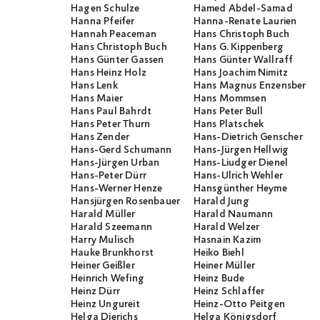
Hagen Schulze
Hamed Abdel-Samad
Hanna Pfeifer
Hanna-Renate Laurien
Hannah Peaceman
Hans Christoph Buch
Hans Christoph Buch
Hans G. Kippenberg
Hans Günter Gassen
Hans Günter Wallraff
Hans Heinz Holz
Hans Joachim Nimitz
Hans Lenk
Hans Magnus Enzensberge
Hans Maier
Hans Mommsen
Hans Paul Bahrdt
Hans Peter Bull
Hans Peter Thurn
Hans Platschek
Hans Zender
Hans-Dietrich Genscher
Hans-Gerd Schumann
Hans-Jürgen Hellwig
Hans-Jürgen Urban
Hans-Liudger Dienel
Hans-Peter Dürr
Hans-Ulrich Wehler
Hans-Werner Henze
Hansgünther Heyme
Hansjürgen Rosenbauer
Harald Jung
Harald Müller
Harald Naumann
Harald Szeemann
Harald Welzer
Harry Mulisch
Hasnain Kazim
Hauke Brunkhorst
Heiko Biehl
Heiner Geißler
Heiner Müller
Heinrich Wefing
Heinz Bude
Heinz Dürr
Heinz Schlaffer
Heinz Ungureit
Heinz-Otto Peitgen
Helga Dierichs
Helga Königsdorf