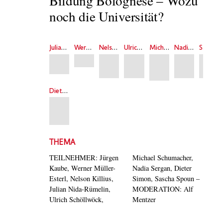
Bildung Bolognese – Wozu
noch die Universität?
Julian Nida-Rümelin
Werner Müller-Esterl
Nelson Killius
Ulrich Schöllwöck
Michael Schumacher
Nadia Sergan
Sascha Spoun
Dieter Simon
THEMA
TEILNEHMER: Jürgen
Michael Schumacher,
Kaube, Werner Müller-
Nadia Sergan, Dieter
Esterl, Nelson Killius,
Simon, Sascha Spoun –
Julian Nida-Rümelin,
MODERATION: Alf
Ulrich Schöllwöck,
Mentzer