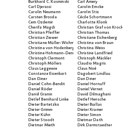
Burkhard C. Kosminski
Carl Amery
Carl Djerassi
Carolin Emcke
Carolin Neumann
Carolin Stix
Carsten Brosda
Cécile Schortmann
Cem Özdemir
Charlotte Klonk
Cherifa Magdi
Christian Graf von Krocko
Christian Pfeiffer
Christian Thomas
Christian Ziewer
Christiane Eichenberg
Christiane Müller-Wichmann
Christina von Braun
Christina von Hodenberg
Christina Weiss
Christine Hohmann-Dennhardt
Christine Landfried
Christoph Clermont
Christoph Mäckler
Christoph Möllers
Claudio Magris
Claus Leggewie
Claus Noé
Constanze Eisenbart
Dagobert Lindlau
Dan Diner
Dan Diner
Daniel Cohn-Bendit
Daniel Hornuff
Daniel Röder
Daniel Vernet
Daniil Granin
David Dilmaghani
Detlef Bernhard Linke
Detlef Hensche
Dieter Bartetzko
Dieter Biallas
Dieter Grimm
Dieter Kramer
Dieter Kühn
Dieter Simon
Dieter Stoodt
Dietmar Dath
Dietmar Mieth
Dirk Darmstaedter