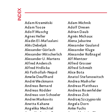
INDEX
Adam Krzemiński
Adam Michnik
Adam Tooze
Adolf Dresen
Adolf Muschg
Adrian Daub
Agnes Heller
Agnès Michaux
Aladin El-Mafaalani
Alena Jabarine
Alĕs Debeljak
Alexander Gauland
Alexander Görlach
Alexander Kluge
Alexander Mitscherlich
Alexander Roßnagel
Alexander U. Martens
Alf Mentzer
Alfred Andersch
Alfred Grosser
Alfred Hrdlicka
Alfred Schmidt
Ali Fathollah-Nejad
Alice Bota
Amelie Deuflhard
Anatol Stefanowitsch
André Weckmann
Andrea Maihofer
Andreas Bernard
Andreas Platthaus
Andreas Rödder
Andreas Rosenfelder
Andreas von Schoeler
Andreas Zick
Andrei Markovits
Andrzej Szczypiorski
Anetta Kahane
Angela Dorn
Angelika Mechtel
Anke Fuchs