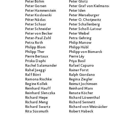
Peter Böhm
Peter Glotz
Peter Gorsen
Peter Graf von Kielmanseg
Peter Hammerstein
Peter Iden
Peter Koslowski
Peter Merseburger
Péter Nádas
Peter O. Chotjewitz
Peter Schaar
Peter Schallenberg
Peter Schneider
Peter Scholl-Latour
Peter von Becker
Peter Weibel
Peter-Paul Zahl
Petra Gehring
Petra Roth
Philip Manow
Philipp Blom
Philipp Hübl
Philipp Ther
Philipp von Bismarck
Pierre Bertaux
Pierre Léy
Priska Daphi
Priya Basil
Rachel Salamander
Rafael Capurro
Rahel Jaeggi
Rainer Forst
Ralf Bönt
Ralph Giordano
Ramona Rischke
Regina Ziegler
Regine Kollek
Reimut Jochimsen
Reinhard Hauff
Reinhard Marx
Reinhard Slenczka
Renate Köcher
Richard Hiepe
Richard Löwenthal
Richard Meng
Richard Sennett
Richard Swartz
Richard von Weizsäcker
Rita Süssmuth
Robert Habeck