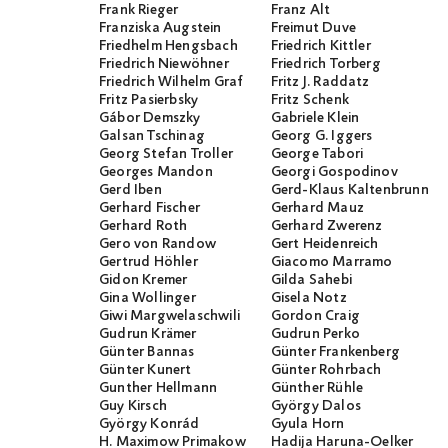
Frank Rieger
Franz Alt
Franziska Augstein
Freimut Duve
Friedhelm Hengsbach
Friedrich Kittler
Friedrich Niewöhner
Friedrich Torberg
Friedrich Wilhelm Graf
Fritz J. Raddatz
Fritz Pasierbsky
Fritz Schenk
Gábor Demszky
Gabriele Klein
Galsan Tschinag
Georg G. Iggers
Georg Stefan Troller
George Tabori
Georges Mandon
Georgi Gospodinov
Gerd Iben
Gerd-Klaus Kaltenbrunner
Gerhard Fischer
Gerhard Mauz
Gerhard Roth
Gerhard Zwerenz
Gero von Randow
Gert Heidenreich
Gertrud Höhler
Giacomo Marramo
Gidon Kremer
Gilda Sahebi
Gina Wollinger
Gisela Notz
Giwi Margwelaschwili
Gordon Craig
Gudrun Krämer
Gudrun Perko
Günter Bannas
Günter Frankenberg
Günter Kunert
Günter Rohrbach
Gunther Hellmann
Günther Rühle
Guy Kirsch
György Dalos
György Konrád
Gyula Horn
H. Maximow Primakow
Hadija Haruna-Oelker