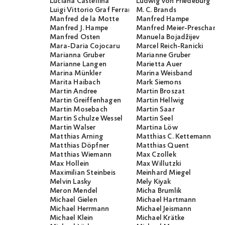
Luciana Castellina
Ludwig von Friedeburg
Luigi Vittorio Graf Ferraris
M. C. Brands
Manfred de la Motte
Manfred Hampe
Manfred J. Hampe
Manfred Meier-Preschany
Manfred Osten
Manuela Bojadžijev
Mara-Daria Cojocaru
Marcel Reich-Ranicki
Marianna Gruber
Marianne Gruber
Marianne Langen
Marietta Auer
Marina Münkler
Marina Weisband
Marita Haibach
Mark Siemons
Martin Andree
Martin Broszat
Martin Greiffenhagen
Martin Hellwig
Martin Mosebach
Martin Saar
Martin Schulze Wessel
Martin Seel
Martin Walser
Martina Löw
Matthias Arning
Matthias C. Kettemann
Matthias Döpfner
Matthias Quent
Matthias Wiemann
Max Czollek
Max Hollein
Max Willutzki
Maximilian Steinbeis
Meinhard Miegel
Melvin Lasky
Mely Kiyak
Meron Mendel
Micha Brumlik
Michael Gielen
Michael Hartmann
Michael Herrmann
Michael Jeismann
Michael Klein
Michael Krätke