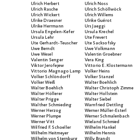
Ulrich Herbert
Ulrich Noss
Ulrich Rasche
Ulrich Schöllwöck
Ulrich Wickert
Ulrich Willems
Ulrike Draesner
Ulrike Guérot
Ulrike Herrmann
Urs Jaeggi
Ursula Engelen-Kefer
Ursula Krechel
Ursula Lehr
Ute Frevert
Ute Gerhardt-Teuscher
Ute Sacksofsky
Uwe Berndt
Uwe Volkmann
Uwe Wesel
Valentin Groebner
Valentin Senger
Vera King
Viktor Jerofejew
Vittorio E. Klostermann
Vittorio Magnago Lampugnani
Volker Heins
Volker Schlöndorff
Volker Stanzel
Volker Weiß
Walter Boehlich
Walter Boehlich
Walter Christoph Zimmerli
Walter Höllerer
Walter Hollstein
Walter Prigge
Walter Siebel
Walther Schmieding
Warnfried Dettling
Werner Herzog
Werner Müller-Esterl
Werner Plumpe
Werner Schmalenbach
Werner Vitt
Wieland Schmied
Wilfried F. Schoeller
Wilhelm Hankel
Wilhelm Heitmeyer
Wilhelm Hennis
Wilhelm von Sternburg
Willy Brandt