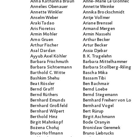
Anna Katharina Braun
Anne-Marie Le Glonnec
Annelies Obenauer
Annette Weinke
Annette Winkler
Annika Brockschmidt
Anselm Weber
Antje Vollmer
Araki Tadao
Ariane Brenssel
Aris Fioretos
Armand Mergen
Armin Mohler
Armin Nassehi
Arno Gruen
Arthur Becker
Arthur Fischer
Artur Becker
Asal Dardan
Assia Djebar
Ayyub Axel Köhler
B. K. Tragelehn
Barbara Frischmuth
Barbara Mittelhammer
Barbara Sichtermann
Barbara Stollberg-Rilinger
Barthold C. Witte
Bascha Mika
Bashkim Shehu
Bassam Tibi
Beat Rössler
Ben Bachmair
Bernd Graff
Bernd Loebe
Bernd Rüthers
Bernd Stegemann
Bernhard Emunds
Bernhard Freiherr von Loef
Bernhard Großfeld
Bernhard Vogel
Bernhard Wilpert
Bert Rürup
Berthold Hinz
Birgit Aschmann
Birgit Mahnkopf
Bode Oranyin
Bożena Chołuj
Bronislaw Geremek
Bruce Hoffmann
Bruno Liebrucks