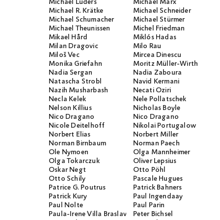
Michael Lüders
Michael Marx
Michael R. Krätke
Michael Schneider
Michael Schumacher
Michael Stürmer
Michael Theunissen
Michel Friedman
Mikael Hård
Miklós Hadas
Milan Dragovic
Milo Rau
Miloš Vec
Mircea Dinescu
Monika Griefahn
Moritz Müller-Wirth
Nadia Sergan
Nadia Zaboura
Natascha Strobl
Navid Kermani
Nazih Musharbash
Necati Öziri
Necla Kelek
Nele Pollatschek
Nelson Killius
Nicholas Boyle
Nico Dragano
Nico Dragano
Nicole Deitelhoff
Nikolai Portugalow
Norbert Elias
Norbert Miller
Norman Birnbaum
Norman Paech
Ole Nymoen
Olga Mannheimer
Olga Tokarczuk
Oliver Lepsius
Oskar Negt
Otto Pöhl
Otto Schily
Pascale Hugues
Patrice G. Poutrus
Patrick Bahners
Patrick Kury
Paul Ingendaay
Paul Nolte
Paul Parin
Paula-Irene Villa Braslavsky
Peter Bichsel