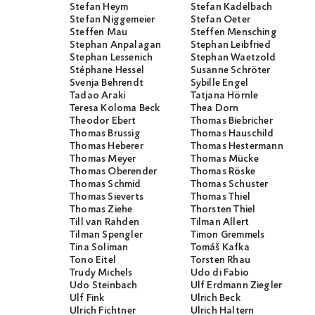
Stefan Heym
Stefan Kadelbach
Stefan Niggemeier
Stefan Oeter
Steffen Mau
Steffen Mensching
Stephan Anpalagan
Stephan Leibfried
Stephan Lessenich
Stephan Waetzold
Stéphane Hessel
Susanne Schröter
Svenja Behrendt
Sybille Engel
Tadao Araki
Tatjana Hörnle
Teresa Koloma Beck
Thea Dorn
Theodor Ebert
Thomas Biebricher
Thomas Brussig
Thomas Hauschild
Thomas Heberer
Thomas Hestermann
Thomas Meyer
Thomas Mücke
Thomas Oberender
Thomas Röske
Thomas Schmid
Thomas Schuster
Thomas Sieverts
Thomas Thiel
Thomas Ziehe
Thorsten Thiel
Till van Rahden
Tilman Allert
Tilman Spengler
Timon Gremmels
Tina Soliman
Tomáš Kafka
Tono Eitel
Torsten Rhau
Trudy Michels
Udo di Fabio
Udo Steinbach
Ulf Erdmann Ziegler
Ulf Fink
Ulrich Beck
Ulrich Fichtner
Ulrich Haltern