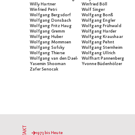
Willy Hartner
Winfried Böll
Winfried Petri
Wolf Singer
Wolfgang Bergsdorf
Wolfgang Bonß
Wolfgang Donsbach
Wolfgang Engler
Wolfgang Fritz Haug
Wolfgang Frühwald
Wolfgang Gremm
Wolfgang Harder
Wolfgang Huber
Wolfgang Kraushaar
Wolfgang Mommsen
Wolfgang Pehnt
Wolfgang Sofsky
Wolfgang Sternheim
Wolfgang Thierse
Wolfgang Ullrich
Wolfgang van den Daele
Wolfhart Pannenberg
Yasemin Shooman
Yvonne Büdenhölzer
Zafer Senocak
1973 bis Heute