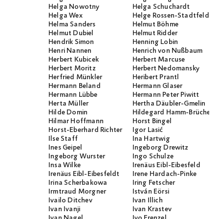
Helga Nowotny
Helga Schuchardt
Helga Wex
Helge Rossen-Stadtfeld
Helma Sanders
Helmut Böhme
Helmut Dubiel
Helmut Ridder
Hendrik Simon
Henning Lobin
Henri Nannen
Henrich von Nußbaum
Herbert Kubicek
Herbert Marcuse
Herbert Moritz
Herbert Nedomansky
Herfried Münkler
Heribert Prantl
Hermann Beland
Hermann Glaser
Hermann Lübbe
Hermann Peter Piwitt
Herta Müller
Hertha Däubler-Gmelin
Hilde Domin
Hildegard Hamm-Brücher
Hilmar Hoffmann
Horst Bingel
Horst-Eberhard Richter
Igor Lasić
Ilse Staff
Ina Hartwig
Ines Geipel
Ingeborg Drewitz
Ingeborg Wurster
Ingo Schulze
Insa Wilke
Irenäus Eibl-Eibesfeld
Irenäus Eibl-Eibesfeldt
Irene Hardach-Pinke
Irina Scherbakowa
Iring Fetscher
Irmtraud Morgner
István Eörsi
Ivailo Ditchev
Ivan Illich
Ivan Ivanji
Ivan Krastev
Ivan Nagel
Ivo Frenzel