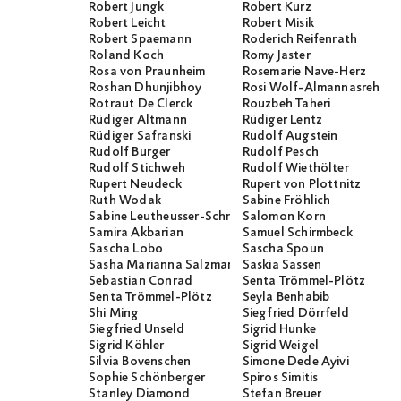
Robert Jungk
Robert Kurz
Robert Leicht
Robert Misik
Robert Spaemann
Roderich Reifenrath
Roland Koch
Romy Jaster
Rosa von Praunheim
Rosemarie Nave-Herz
Roshan Dhunjibhoy
Rosi Wolf-Almannasreh
Rotraut De Clerck
Rouzbeh Taheri
Rüdiger Altmann
Rüdiger Lentz
Rüdiger Safranski
Rudolf Augstein
Rudolf Burger
Rudolf Pesch
Rudolf Stichweh
Rudolf Wiethölter
Rupert Neudeck
Rupert von Plottnitz
Ruth Wodak
Sabine Fröhlich
Sabine Leutheusser-Schnarrenberger
Salomon Korn
Samira Akbarian
Samuel Schirmbeck
Sascha Lobo
Sascha Spoun
Sasha Marianna Salzmann
Saskia Sassen
Sebastian Conrad
Senta Trömmel-Plötz
Senta Trömmel-Plötz
Seyla Benhabib
Shi Ming
Siegfried Dörrfeld
Siegfried Unseld
Sigrid Hunke
Sigrid Köhler
Sigrid Weigel
Silvia Bovenschen
Simone Dede Ayivi
Sophie Schönberger
Spiros Simitis
Stanley Diamond
Stefan Breuer