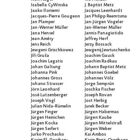
Izabella CyWinska
J. Baptist Metz
Jaako Iloniemi
Jacques Leenhardt
Jacques-Pierre Gougeon
Jan Philipp Reemtsma
Jan Plamper
Jan-Jürgen Vogeler
Jan-Werner Müller
Jan-Werner Müller
Jana Hensel
Jannis Panagiotidis
Jean Améry
Jeffrey Herf
Jens Reich
Jerzy Bossack
Jewgeni Grischkowez
Jewgenij Jewtuschenko
Jíři Gruša
Joachim Gauck
Joachim Legatis
Joachim Radkau
Johan Galtung
Johann Baptist Metz
Johanna Pink
Johannes Goebel
Johannes Gross
Johannes Völz
Johano Strasser
Jorge Semprún
Jörn Leonhard
Joschka Fischer
José Lutzenberger
Joseph Rovan
Joseph Vogl
Jost Herbig
Julian Nida-Rümelin
Jurek Becker
Jürgen Finger
Jürgen Habermas
Jürgen Heinichen
Jürgen Kaube
Jürgen Kocka
Jürgen Mittelstraß
Jürgen Seifert
Jürgen Weber
Jurko Prochasko
Kai Ambos
Karim El-Gawhary
Karin Benz-Overhage