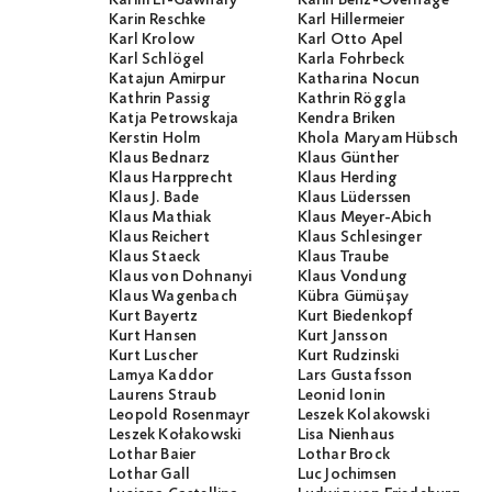
Karin Reschke
Karl Hillermeier
Karl Krolow
Karl Otto Apel
Karl Schlögel
Karla Fohrbeck
Katajun Amirpur
Katharina Nocun
Kathrin Passig
Kathrin Röggla
Katja Petrowskaja
Kendra Briken
Kerstin Holm
Khola Maryam Hübsch
Klaus Bednarz
Klaus Günther
Klaus Harpprecht
Klaus Herding
Klaus J. Bade
Klaus Lüderssen
Klaus Mathiak
Klaus Meyer-Abich
Klaus Reichert
Klaus Schlesinger
Klaus Staeck
Klaus Traube
Klaus von Dohnanyi
Klaus Vondung
Klaus Wagenbach
Kübra Gümüşay
Kurt Bayertz
Kurt Biedenkopf
Kurt Hansen
Kurt Jansson
Kurt Luscher
Kurt Rudzinski
Lamya Kaddor
Lars Gustafsson
Laurens Straub
Leonid Ionin
Leopold Rosenmayr
Leszek Kolakowski
Leszek Kołakowski
Lisa Nienhaus
Lothar Baier
Lothar Brock
Lothar Gall
Luc Jochimsen