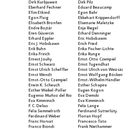
Dirk Kurbjuweit
Dirk Pilz
Eberhard Fechner
Eduard Beaucamp
Efim Etkind
Egon Bahr
Egon Flaig
Ekkehart Krippendorff
Elisabeth Bronfen
Elsemarie Maletzke
Endre Bojtár
Enja Riegel
Eren Güvercin
Erhard Denninger
Erhard Eppler
Eric Hobsbawm
Eric J. Hobsbawn
Erich Fried
Erik Buhn
Erika Fischer-Lichte
Erika Fririch
Erika Runge
Ernest Jouhy
Ernst Otto Czempiel
Ernst Schwarz
Ernst Tugendhat
Ernst Ulrich Scheffler
Ernst Ulrich von Weizsäcker
Ernst Wendt
Ernst Wolfgang Böckenför
Ernst-Otto Czempiel
Ernst-Wilhelm Händler
Erwin K. Scheuch
Esther Schapira
Esther Weikel-Poller
Eugen Kogon
Eugenio Muñoz del Rio
Eva Demski
Eva Kimminich
Eva Kimminich
F. C. Delius
Felix Lange
Felix Semmelroth
Ferdinand Sutterlüty
Ferdinand Weber
Florian Hopf
Franc Horvat
Francesco Tato
Franco Biondi
Frank Niethammer