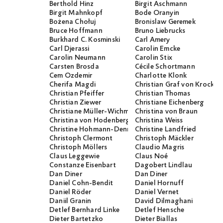
Berthold Hinz
Birgit Aschmann
Birgit Mahnkopf
Bode Oranyin
Bożena Chołuj
Bronislaw Geremek
Bruce Hoffmann
Bruno Liebrucks
Burkhard C. Kosminski
Carl Amery
Carl Djerassi
Carolin Emcke
Carolin Neumann
Carolin Stix
Carsten Brosda
Cécile Schortmann
Cem Özdemir
Charlotte Klonk
Cherifa Magdi
Christian Graf von Krocko
Christian Pfeiffer
Christian Thomas
Christian Ziewer
Christiane Eichenberg
Christiane Müller-Wichmann
Christina von Braun
Christina von Hodenberg
Christina Weiss
Christine Hohmann-Dennhardt
Christine Landfried
Christoph Clermont
Christoph Mäckler
Christoph Möllers
Claudio Magris
Claus Leggewie
Claus Noé
Constanze Eisenbart
Dagobert Lindlau
Dan Diner
Dan Diner
Daniel Cohn-Bendit
Daniel Hornuff
Daniel Röder
Daniel Vernet
Daniil Granin
David Dilmaghani
Detlef Bernhard Linke
Detlef Hensche
Dieter Bartetzko
Dieter Biallas