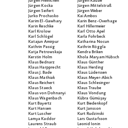
Jürgen Heinichen
Jürgen Kaube
Jürgen Kocka
Jürgen Mittelstraß
Jürgen Seifert
Jürgen Weber
Jurko Prochasko
Kai Ambos
Karim El-Gawhary
Karin Benz-Overhage
Karin Reschke
Karl Hillermeier
Karl Krolow
Karl Otto Apel
Karl Schlögel
Karla Fohrbeck
Katajun Amirpur
Katharina Nocun
Kathrin Passig
Kathrin Röggla
Katja Petrowskaja
Kendra Briken
Kerstin Holm
Khola Maryam Hübsch
Klaus Bednarz
Klaus Günther
Klaus Harpprecht
Klaus Herding
Klaus J. Bade
Klaus Lüderssen
Klaus Mathiak
Klaus Meyer-Abich
Klaus Reichert
Klaus Schlesinger
Klaus Staeck
Klaus Traube
Klaus von Dohnanyi
Klaus Vondung
Klaus Wagenbach
Kübra Gümüşay
Kurt Bayertz
Kurt Biedenkopf
Kurt Hansen
Kurt Jansson
Kurt Luscher
Kurt Rudzinski
Lamya Kaddor
Lars Gustafsson
Laurens Straub
Leonid Ionin