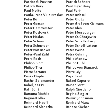
Patrice G. Poutrus
Patrick Bahners
Patrick Kury
Paul Ingendaay
Paul Nolte
Paul Parin
Paula-Irene Villa Braslavsky
Peter Bichsel
Peter Böhm
Peter Glotz
Peter Gorsen
Peter Graf von Kielmanseg
Peter Hammerstein
Peter Iden
Peter Koslowski
Peter Merseburger
Péter Nádas
Peter O. Chotjewitz
Peter Schaar
Peter Schallenberg
Peter Schneider
Peter Scholl-Latour
Peter von Becker
Peter Weibel
Peter-Paul Zahl
Petra Gehring
Petra Roth
Philip Manow
Philipp Blom
Philipp Hübl
Philipp Ther
Philipp von Bismarck
Pierre Bertaux
Pierre Léy
Priska Daphi
Priya Basil
Rachel Salamander
Rafael Capurro
Rahel Jaeggi
Rainer Forst
Ralf Bönt
Ralph Giordano
Ramona Rischke
Regina Ziegler
Regine Kollek
Reimut Jochimsen
Reinhard Hauff
Reinhard Marx
Reinhard Slenczka
Renate Köcher