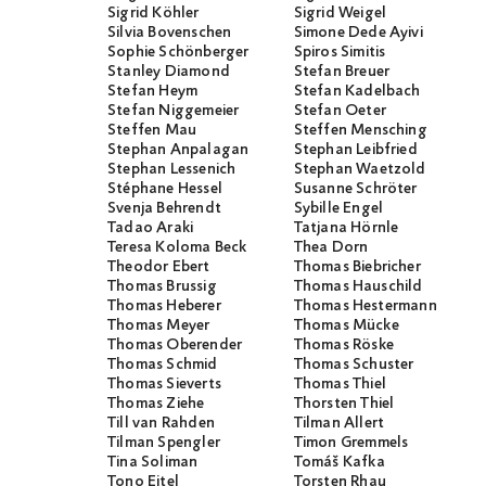
Sigrid Köhler
Sigrid Weigel
Silvia Bovenschen
Simone Dede Ayivi
Sophie Schönberger
Spiros Simitis
Stanley Diamond
Stefan Breuer
Stefan Heym
Stefan Kadelbach
Stefan Niggemeier
Stefan Oeter
Steffen Mau
Steffen Mensching
Stephan Anpalagan
Stephan Leibfried
Stephan Lessenich
Stephan Waetzold
Stéphane Hessel
Susanne Schröter
Svenja Behrendt
Sybille Engel
Tadao Araki
Tatjana Hörnle
Teresa Koloma Beck
Thea Dorn
Theodor Ebert
Thomas Biebricher
Thomas Brussig
Thomas Hauschild
Thomas Heberer
Thomas Hestermann
Thomas Meyer
Thomas Mücke
Thomas Oberender
Thomas Röske
Thomas Schmid
Thomas Schuster
Thomas Sieverts
Thomas Thiel
Thomas Ziehe
Thorsten Thiel
Till van Rahden
Tilman Allert
Tilman Spengler
Timon Gremmels
Tina Soliman
Tomáš Kafka
Tono Eitel
Torsten Rhau