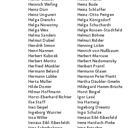
Heinrich Wefing
Heinz Bude
Heinz Dürr
Heinz Schlaffer
Heinz Ungureit
Heinz-Otto Peitgen
Helga Dierichs
Helga Königsdorf
Helga Nowotny
Helga Schuchardt
Helga Wex
Helge Rossen-Stadtfeld
Helma Sanders
Helmut Böhme
Helmut Dubiel
Helmut Ridder
Hendrik Simon
Henning Lobin
Henri Nannen
Henrich von Nußbaum
Herbert Kubicek
Herbert Marcuse
Herbert Moritz
Herbert Nedomansky
Herfried Münkler
Heribert Prantl
Hermann Beland
Hermann Glaser
Hermann Lübbe
Hermann Peter Piwitt
Herta Müller
Hertha Däubler-Gmelin
Hilde Domin
Hildegard Hamm-Brücher
Hilmar Hoffmann
Horst Bingel
Horst-Eberhard Richter
Igor Lasić
Ilse Staff
Ina Hartwig
Ines Geipel
Ingeborg Drewitz
Ingeborg Wurster
Ingo Schulze
Insa Wilke
Irenäus Eibl-Eibesfeld
Irenäus Eibl-Eibesfeldt
Irene Hardach-Pinke