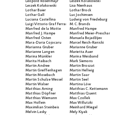
Leopold Rosenmayr
Leszek Kolakowski
Leszek Kołakowski
Lisa Nienhaus
Lothar Baier
Lothar Brock
Lothar Gall
Luc Jochimsen
Luciana Castellina
Ludwig von Friedeburg
Luigi Vittorio Graf Ferraris
M. C. Brands
Manfred de la Motte
Manfred Hampe
Manfred J. Hampe
Manfred Meier-Preschany
Manfred Osten
Manuela Bojadžijev
Mara-Daria Cojocaru
Marcel Reich-Ranicki
Marianna Gruber
Marianne Gruber
Marianne Langen
Marietta Auer
Marina Münkler
Marina Weisband
Marita Haibach
Mark Siemons
Martin Andree
Martin Broszat
Martin Greiffenhagen
Martin Hellwig
Martin Mosebach
Martin Saar
Martin Schulze Wessel
Martin Seel
Martin Walser
Martina Löw
Matthias Arning
Matthias C. Kettemann
Matthias Döpfner
Matthias Quent
Matthias Wiemann
Max Czollek
Max Hollein
Max Willutzki
Maximilian Steinbeis
Meinhard Miegel
Melvin Lasky
Mely Kiyak