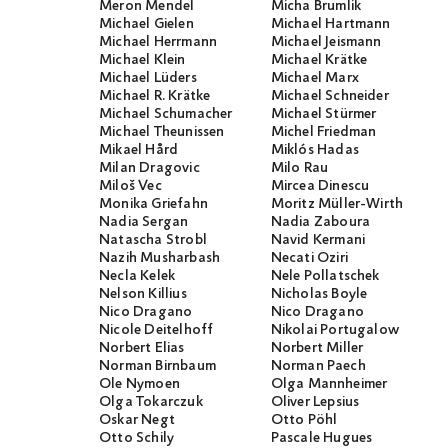
Meron Mendel
Micha Brumlik
Michael Gielen
Michael Hartmann
Michael Herrmann
Michael Jeismann
Michael Klein
Michael Krätke
Michael Lüders
Michael Marx
Michael R. Krätke
Michael Schneider
Michael Schumacher
Michael Stürmer
Michael Theunissen
Michel Friedman
Mikael Hård
Miklós Hadas
Milan Dragovic
Milo Rau
Miloš Vec
Mircea Dinescu
Monika Griefahn
Moritz Müller-Wirth
Nadia Sergan
Nadia Zaboura
Natascha Strobl
Navid Kermani
Nazih Musharbash
Necati Öziri
Necla Kelek
Nele Pollatschek
Nelson Killius
Nicholas Boyle
Nico Dragano
Nico Dragano
Nicole Deitelhoff
Nikolai Portugalow
Norbert Elias
Norbert Miller
Norman Birnbaum
Norman Paech
Ole Nymoen
Olga Mannheimer
Olga Tokarczuk
Oliver Lepsius
Oskar Negt
Otto Pöhl
Otto Schily
Pascale Hugues