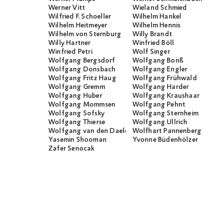
Werner Vitt
Wieland Schmied
Wilfried F. Schoeller
Wilhelm Hankel
Wilhelm Heitmeyer
Wilhelm Hennis
Wilhelm von Sternburg
Willy Brandt
Willy Hartner
Winfried Böll
Winfried Petri
Wolf Singer
Wolfgang Bergsdorf
Wolfgang Bonß
Wolfgang Donsbach
Wolfgang Engler
Wolfgang Fritz Haug
Wolfgang Frühwald
Wolfgang Gremm
Wolfgang Harder
Wolfgang Huber
Wolfgang Kraushaar
Wolfgang Mommsen
Wolfgang Pehnt
Wolfgang Sofsky
Wolfgang Sternheim
Wolfgang Thierse
Wolfgang Ullrich
Wolfgang van den Daele
Wolfhart Pannenberg
Yasemin Shooman
Yvonne Büdenhölzer
Zafer Senocak