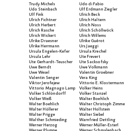
Trudy Michels
Udo di Fabio
Udo Steinbach
Ulf Erdmann Ziegler
Ulf Fink
Ulrich Beck
Ulrich Fichtner
Ulrich Haltern
Ulrich Herbert
Ulrich Noss
Ulrich Rasche
Ulrich Schöllwöck
Ulrich Wickert
Ulrich Willems
Ulrike Draesner
Ulrike Guérot
Ulrike Herrmann
Urs Jaeggi
Ursula Engelen-Kefer
Ursula Krechel
Ursula Lehr
Ute Frevert
Ute Gerhardt-Teuscher
Ute Sacksofsky
Uwe Berndt
Uwe Volkmann
Uwe Wesel
Valentin Groebner
Valentin Senger
Vera King
Viktor Jerofejew
Vittorio E. Klostermann
Vittorio Magnago Lampugnani
Volker Heins
Volker Schlöndorff
Volker Stanzel
Volker Weiß
Walter Boehlich
Walter Boehlich
Walter Christoph Zimmerli
Walter Höllerer
Walter Hollstein
Walter Prigge
Walter Siebel
Walther Schmieding
Warnfried Dettling
Werner Herzog
Werner Müller-Esterl
Werner Plumpe
Werner Schmalenbach