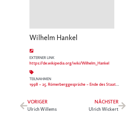
Wilhelm Hankel
EXTERNER LINK
https://de.wikipedia.org/wiki/Wilhelm_Hankel
TEILNAHMEN
1998
– 25. Römerberggespräche – Ende des Staates – Anfang der Bürgergesellschaft? Die Zukunft der sozialen Demokratie
VORIGER
NÄCHSTER
Ulrich Willems
Ulrich Wickert