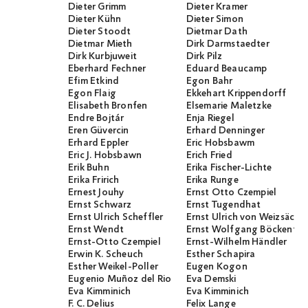
Dieter Grimm
Dieter Kramer
Dieter Kühn
Dieter Simon
Dieter Stoodt
Dietmar Dath
Dietmar Mieth
Dirk Darmstaedter
Dirk Kurbjuweit
Dirk Pilz
Eberhard Fechner
Eduard Beaucamp
Efim Etkind
Egon Bahr
Egon Flaig
Ekkehart Krippendorff
Elisabeth Bronfen
Elsemarie Maletzke
Endre Bojtár
Enja Riegel
Eren Güvercin
Erhard Denninger
Erhard Eppler
Eric Hobsbawm
Eric J. Hobsbawn
Erich Fried
Erik Buhn
Erika Fischer-Lichte
Erika Fririch
Erika Runge
Ernest Jouhy
Ernst Otto Czempiel
Ernst Schwarz
Ernst Tugendhat
Ernst Ulrich Scheffler
Ernst Ulrich von Weizsäcker
Ernst Wendt
Ernst Wolfgang Böckenför
Ernst-Otto Czempiel
Ernst-Wilhelm Händler
Erwin K. Scheuch
Esther Schapira
Esther Weikel-Poller
Eugen Kogon
Eugenio Muñoz del Rio
Eva Demski
Eva Kimminich
Eva Kimminich
F. C. Delius
Felix Lange