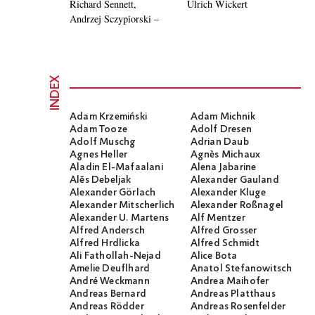
Richard Sennett,
Ulrich Wickert
Andrzej Sczypiorski –
INDEX
Adam Krzemiński
Adam Michnik
Adam Tooze
Adolf Dresen
Adolf Muschg
Adrian Daub
Agnes Heller
Agnès Michaux
Aladin El-Mafaalani
Alena Jabarine
Alĕs Debeljak
Alexander Gauland
Alexander Görlach
Alexander Kluge
Alexander Mitscherlich
Alexander Roßnagel
Alexander U. Martens
Alf Mentzer
Alfred Andersch
Alfred Grosser
Alfred Hrdlicka
Alfred Schmidt
Ali Fathollah-Nejad
Alice Bota
Amelie Deuflhard
Anatol Stefanowitsch
André Weckmann
Andrea Maihofer
Andreas Bernard
Andreas Platthaus
Andreas Rödder
Andreas Rosenfelder