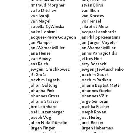
Irina Scherbakowa
Iring Fetscher
Irmtraud Morgner
István Eörsi
Ivailo Ditchev
Ivan Illich
Ivan Ivanji
Ivan Krastev
Ivan Nagel
Ivo Frenzel
Izabella CyWinska
J. Baptist Metz
Jaako Iloniemi
Jacques Leenhardt
Jacques-Pierre Gougeon
Jan Philipp Reemtsma
Jan Plamper
Jan-Jürgen Vogeler
Jan-Werner Müller
Jan-Werner Müller
Jana Hensel
Jannis Panagiotidis
Jean Améry
Jeffrey Herf
Jens Reich
Jerzy Bossack
Jewgeni Grischkowez
Jewgenij Jewtuschenko
Jíři Gruša
Joachim Gauck
Joachim Legatis
Joachim Radkau
Johan Galtung
Johann Baptist Metz
Johanna Pink
Johannes Goebel
Johannes Gross
Johannes Völz
Johano Strasser
Jorge Semprún
Jörn Leonhard
Joschka Fischer
José Lutzenberger
Joseph Rovan
Joseph Vogl
Jost Herbig
Julian Nida-Rümelin
Jurek Becker
Jürgen Finger
Jürgen Habermas