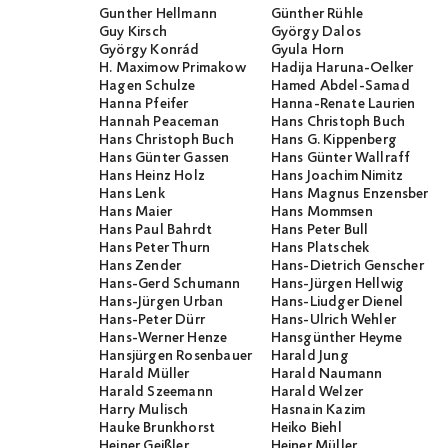
Gunther Hellmann
Günther Rühle
Guy Kirsch
György Dalos
György Konrád
Gyula Horn
H. Maximow Primakow
Hadija Haruna-Oelker
Hagen Schulze
Hamed Abdel-Samad
Hanna Pfeifer
Hanna-Renate Laurien
Hannah Peaceman
Hans Christoph Buch
Hans Christoph Buch
Hans G. Kippenberg
Hans Günter Gassen
Hans Günter Wallraff
Hans Heinz Holz
Hans Joachim Nimitz
Hans Lenk
Hans Magnus Enzensberge
Hans Maier
Hans Mommsen
Hans Paul Bahrdt
Hans Peter Bull
Hans Peter Thurn
Hans Platschek
Hans Zender
Hans-Dietrich Genscher
Hans-Gerd Schumann
Hans-Jürgen Hellwig
Hans-Jürgen Urban
Hans-Liudger Dienel
Hans-Peter Dürr
Hans-Ulrich Wehler
Hans-Werner Henze
Hansgünther Heyme
Hansjürgen Rosenbauer
Harald Jung
Harald Müller
Harald Naumann
Harald Szeemann
Harald Welzer
Harry Mulisch
Hasnain Kazim
Hauke Brunkhorst
Heiko Biehl
Heiner Geißler
Heiner Müller