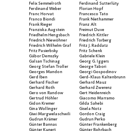
Felix Semmelroth
Ferdinand Sutterlüty
Ferdinand Weber
Florian Hopf
Franc Horvat
Francesco Tato
Franco Biondi
Frank Niethammer
Frank Rieger
Franz Alt
Franziska Augstein
Freimut Duve
Friedhelm Hengsbach
Friedrich Kittler
Friedrich Niewöhner
Friedrich Torberg
Friedrich Wilhelm Graf
Fritz J. Raddatz
Fritz Pasierbsky
Fritz Schenk
Gábor Demszky
Gabriele Klein
Galsan Tschinag
Georg G. Iggers
Georg Stefan Troller
George Tabori
Georges Mandon
Georgi Gospodinov
Gerd Iben
Gerd-Klaus Kaltenbrunner
Gerhard Fischer
Gerhard Mauz
Gerhard Roth
Gerhard Zwerenz
Gero von Randow
Gert Heidenreich
Gertrud Höhler
Giacomo Marramo
Gidon Kremer
Gilda Sahebi
Gina Wollinger
Gisela Notz
Giwi Margwelaschwili
Gordon Craig
Gudrun Krämer
Gudrun Perko
Günter Bannas
Günter Frankenberg
Günter Kunert
Günter Rohrbach