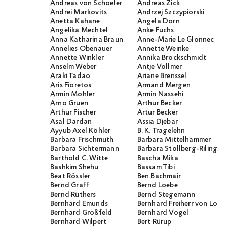
Andreas von Schoeler
Andreas Zick
Andrei Markovits
Andrzej Szczypiorski
Anetta Kahane
Angela Dorn
Angelika Mechtel
Anke Fuchs
Anna Katharina Braun
Anne-Marie Le Glonnec
Annelies Obenauer
Annette Weinke
Annette Winkler
Annika Brockschmidt
Anselm Weber
Antje Vollmer
Araki Tadao
Ariane Brenssel
Aris Fioretos
Armand Mergen
Armin Mohler
Armin Nassehi
Arno Gruen
Arthur Becker
Arthur Fischer
Artur Becker
Asal Dardan
Assia Djebar
Ayyub Axel Köhler
B. K. Tragelehn
Barbara Frischmuth
Barbara Mittelhammer
Barbara Sichtermann
Barbara Stollberg-Rilinger
Barthold C. Witte
Bascha Mika
Bashkim Shehu
Bassam Tibi
Beat Rössler
Ben Bachmair
Bernd Graff
Bernd Loebe
Bernd Rüthers
Bernd Stegemann
Bernhard Emunds
Bernhard Freiherr von Loef
Bernhard Großfeld
Bernhard Vogel
Bernhard Wilpert
Bert Rürup