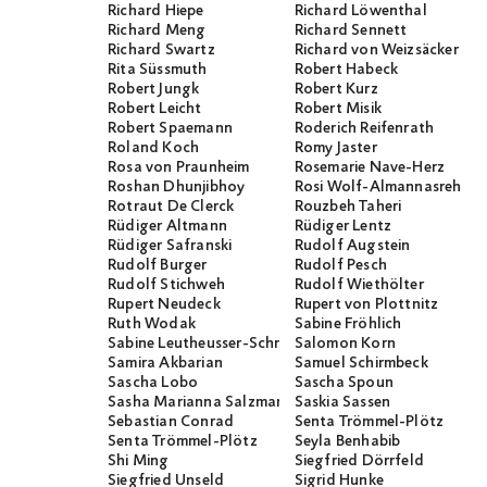
Richard Hiepe
Richard Löwenthal
Richard Meng
Richard Sennett
Richard Swartz
Richard von Weizsäcker
Rita Süssmuth
Robert Habeck
Robert Jungk
Robert Kurz
Robert Leicht
Robert Misik
Robert Spaemann
Roderich Reifenrath
Roland Koch
Romy Jaster
Rosa von Praunheim
Rosemarie Nave-Herz
Roshan Dhunjibhoy
Rosi Wolf-Almannasreh
Rotraut De Clerck
Rouzbeh Taheri
Rüdiger Altmann
Rüdiger Lentz
Rüdiger Safranski
Rudolf Augstein
Rudolf Burger
Rudolf Pesch
Rudolf Stichweh
Rudolf Wiethölter
Rupert Neudeck
Rupert von Plottnitz
Ruth Wodak
Sabine Fröhlich
Sabine Leutheusser-Schnarrenberger
Salomon Korn
Samira Akbarian
Samuel Schirmbeck
Sascha Lobo
Sascha Spoun
Sasha Marianna Salzmann
Saskia Sassen
Sebastian Conrad
Senta Trömmel-Plötz
Senta Trömmel-Plötz
Seyla Benhabib
Shi Ming
Siegfried Dörrfeld
Siegfried Unseld
Sigrid Hunke