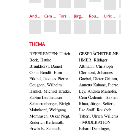
Andrea Maihofer
Cem Özdemir
Torsten Rhau
Jürgen Seifert
Rouzbeh Taheri
Ulrich Willems
Ilse Staff
THEMA
REFERENTEN: Ulrich
GESPRÄCHSTEILNE
Beck, Hauke
HMER: Rüdiger
Brunkhorst, Daniel
Altmann, Christoph
Cohn-Bendit, Efim
Clermont, Johannes
Etkind, Jacques-Pierre
Goebel, Dieter Grimm,
Gougeon, Wilhelm
Annetta Kahane, Pierre
Hankel, Michael Krätke,
Léy, Andrea Maihofer,
Sabine Leutheusser-
Cem Özdemir, Torsten
Schnarrenberger, Birigit
Rhau, Jürgen Seifert,
Mahnkopf, Wolfgang
Ilse Staff, Rouzbeh
Mommsen, Oskar Negt,
Taheri, Ulrich Willems
Roderich Reifenrath,
– MODERATION:
Erwin K. Scheuch,
Erhard Denninger,