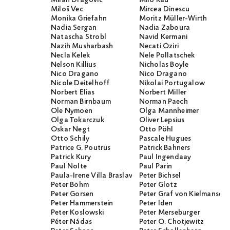
Miloš Vec
Mircea Dinescu
Monika Griefahn
Moritz Müller-Wirth
Nadia Sergan
Nadia Zaboura
Natascha Strobl
Navid Kermani
Nazih Musharbash
Necati Öziri
Necla Kelek
Nele Pollatschek
Nelson Killius
Nicholas Boyle
Nico Dragano
Nico Dragano
Nicole Deitelhoff
Nikolai Portugalow
Norbert Elias
Norbert Miller
Norman Birnbaum
Norman Paech
Ole Nymoen
Olga Mannheimer
Olga Tokarczuk
Oliver Lepsius
Oskar Negt
Otto Pöhl
Otto Schily
Pascale Hugues
Patrice G. Poutrus
Patrick Bahners
Patrick Kury
Paul Ingendaay
Paul Nolte
Paul Parin
Paula-Irene Villa Braslavsky
Peter Bichsel
Peter Böhm
Peter Glotz
Peter Gorsen
Peter Graf von Kielmanseg
Peter Hammerstein
Peter Iden
Peter Koslowski
Peter Merseburger
Péter Nádas
Peter O. Chotjewitz