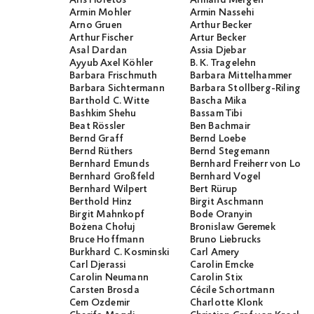
Armin Mohler
Armin Nassehi
Arno Gruen
Arthur Becker
Arthur Fischer
Artur Becker
Asal Dardan
Assia Djebar
Ayyub Axel Köhler
B. K. Tragelehn
Barbara Frischmuth
Barbara Mittelhammer
Barbara Sichtermann
Barbara Stollberg-Rilinger
Barthold C. Witte
Bascha Mika
Bashkim Shehu
Bassam Tibi
Beat Rössler
Ben Bachmair
Bernd Graff
Bernd Loebe
Bernd Rüthers
Bernd Stegemann
Bernhard Emunds
Bernhard Freiherr von Loef
Bernhard Großfeld
Bernhard Vogel
Bernhard Wilpert
Bert Rürup
Berthold Hinz
Birgit Aschmann
Birgit Mahnkopf
Bode Oranyin
Bożena Chołuj
Bronislaw Geremek
Bruce Hoffmann
Bruno Liebrucks
Burkhard C. Kosminski
Carl Amery
Carl Djerassi
Carolin Emcke
Carolin Neumann
Carolin Stix
Carsten Brosda
Cécile Schortmann
Cem Özdemir
Charlotte Klonk