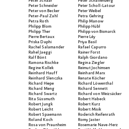
Peter Schaar
Peter Schallenberg
Peter Schneider
Peter Scholl-Latour
Peter von Becker
Peter Weibel
Peter-Paul Zahl
Petra Gehring
Petra Roth
Philip Manow
Philipp Blom
Philipp Hübl
Philipp Ther
Philipp von Bismarck
Pierre Bertaux
Pierre Léy
Priska Daphi
Priya Basil
Rachel Salamander
Rafael Capurro
Rahel Jaeggi
Rainer Forst
Ralf Bönt
Ralph Giordano
Ramona Rischke
Regina Ziegler
Regine Kollek
Reimut Jochimsen
Reinhard Hauff
Reinhard Marx
Reinhard Slenczka
Renate Köcher
Richard Hiepe
Richard Löwenthal
Richard Meng
Richard Sennett
Richard Swartz
Richard von Weizsäcker
Rita Süssmuth
Robert Habeck
Robert Jungk
Robert Kurz
Robert Leicht
Robert Misik
Robert Spaemann
Roderich Reifenrath
Roland Koch
Romy Jaster
Rosa von Praunheim
Rosemarie Nave-Herz