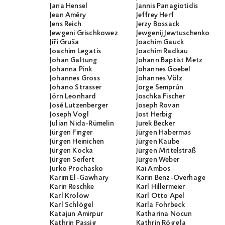
Jana Hensel
Jannis Panagiotidis
Jean Améry
Jeffrey Herf
Jens Reich
Jerzy Bossack
Jewgeni Grischkowez
Jewgenij Jewtuschenko
Jíři Gruša
Joachim Gauck
Joachim Legatis
Joachim Radkau
Johan Galtung
Johann Baptist Metz
Johanna Pink
Johannes Goebel
Johannes Gross
Johannes Völz
Johano Strasser
Jorge Semprún
Jörn Leonhard
Joschka Fischer
José Lutzenberger
Joseph Rovan
Joseph Vogl
Jost Herbig
Julian Nida-Rümelin
Jurek Becker
Jürgen Finger
Jürgen Habermas
Jürgen Heinichen
Jürgen Kaube
Jürgen Kocka
Jürgen Mittelstraß
Jürgen Seifert
Jürgen Weber
Jurko Prochasko
Kai Ambos
Karim El-Gawhary
Karin Benz-Overhage
Karin Reschke
Karl Hillermeier
Karl Krolow
Karl Otto Apel
Karl Schlögel
Karla Fohrbeck
Katajun Amirpur
Katharina Nocun
Kathrin Passig
Kathrin Röggla