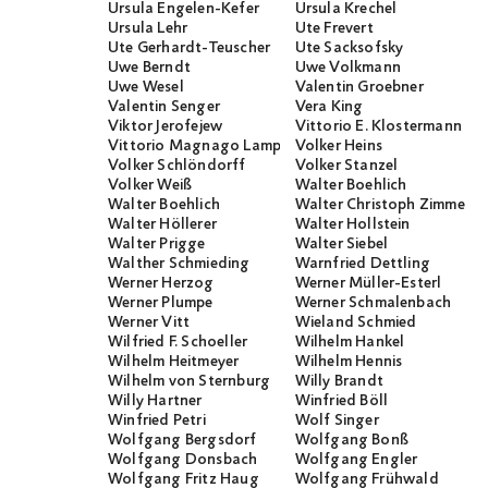
Ursula Engelen-Kefer
Ursula Krechel
Ursula Lehr
Ute Frevert
Ute Gerhardt-Teuscher
Ute Sacksofsky
Uwe Berndt
Uwe Volkmann
Uwe Wesel
Valentin Groebner
Valentin Senger
Vera King
Viktor Jerofejew
Vittorio E. Klostermann
Vittorio Magnago Lampugnani
Volker Heins
Volker Schlöndorff
Volker Stanzel
Volker Weiß
Walter Boehlich
Walter Boehlich
Walter Christoph Zimmerli
Walter Höllerer
Walter Hollstein
Walter Prigge
Walter Siebel
Walther Schmieding
Warnfried Dettling
Werner Herzog
Werner Müller-Esterl
Werner Plumpe
Werner Schmalenbach
Werner Vitt
Wieland Schmied
Wilfried F. Schoeller
Wilhelm Hankel
Wilhelm Heitmeyer
Wilhelm Hennis
Wilhelm von Sternburg
Willy Brandt
Willy Hartner
Winfried Böll
Winfried Petri
Wolf Singer
Wolfgang Bergsdorf
Wolfgang Bonß
Wolfgang Donsbach
Wolfgang Engler
Wolfgang Fritz Haug
Wolfgang Frühwald