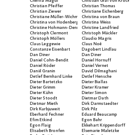
Cherifa Magdi
Christian Graf von Krocko
Christian Pfeiffer
Christian Thomas
Christian Ziewer
Christiane Eichenberg
Christiane Müller-Wichmann
Christina von Braun
Christina von Hodenberg
Christina Weiss
Christine Hohmann-Dennhardt
Christine Landfried
Christoph Clermont
Christoph Mäckler
Christoph Möllers
Claudio Magris
Claus Leggewie
Claus Noé
Constanze Eisenbart
Dagobert Lindlau
Dan Diner
Dan Diner
Daniel Cohn-Bendit
Daniel Hornuff
Daniel Röder
Daniel Vernet
Daniil Granin
David Dilmaghani
Detlef Bernhard Linke
Detlef Hensche
Dieter Bartetzko
Dieter Biallas
Dieter Grimm
Dieter Kramer
Dieter Kühn
Dieter Simon
Dieter Stoodt
Dietmar Dath
Dietmar Mieth
Dirk Darmstaedter
Dirk Kurbjuweit
Dirk Pilz
Eberhard Fechner
Eduard Beaucamp
Efim Etkind
Egon Bahr
Egon Flaig
Ekkehart Krippendorff
Elisabeth Bronfen
Elsemarie Maletzke