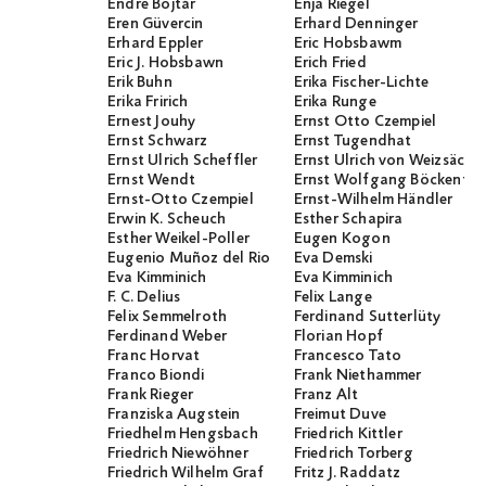
Endre Bojtár
Enja Riegel
Eren Güvercin
Erhard Denninger
Erhard Eppler
Eric Hobsbawm
Eric J. Hobsbawn
Erich Fried
Erik Buhn
Erika Fischer-Lichte
Erika Fririch
Erika Runge
Ernest Jouhy
Ernst Otto Czempiel
Ernst Schwarz
Ernst Tugendhat
Ernst Ulrich Scheffler
Ernst Ulrich von Weizsäcker
Ernst Wendt
Ernst Wolfgang Böckenför
Ernst-Otto Czempiel
Ernst-Wilhelm Händler
Erwin K. Scheuch
Esther Schapira
Esther Weikel-Poller
Eugen Kogon
Eugenio Muñoz del Rio
Eva Demski
Eva Kimminich
Eva Kimminich
F. C. Delius
Felix Lange
Felix Semmelroth
Ferdinand Sutterlüty
Ferdinand Weber
Florian Hopf
Franc Horvat
Francesco Tato
Franco Biondi
Frank Niethammer
Frank Rieger
Franz Alt
Franziska Augstein
Freimut Duve
Friedhelm Hengsbach
Friedrich Kittler
Friedrich Niewöhner
Friedrich Torberg
Friedrich Wilhelm Graf
Fritz J. Raddatz