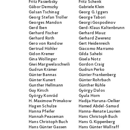
Fritz Pasierbsky
Fritz Schenk
Gábor Demszky
Gabriele Klein
Galsan Tschinag
Georg G. Iggers
Georg Stefan Troller
George Tabori
Georges Mandon
Georgi Gospodinov
Gerd Iben
Gerd-Klaus Kaltenbrunner
Gerhard Fischer
Gerhard Mauz
Gerhard Roth
Gerhard Zwerenz
Gero von Randow
Gert Heidenreich
Gertrud Höhler
Giacomo Marramo
Gidon Kremer
Gilda Sahebi
Gina Wollinger
Gisela Notz
Giwi Margwelaschwili
Gordon Craig
Gudrun Krämer
Gudrun Perko
Günter Bannas
Günter Frankenberg
Günter Kunert
Günter Rohrbach
Gunther Hellmann
Günther Rühle
Guy Kirsch
György Dalos
György Konrád
Gyula Horn
H. Maximow Primakow
Hadija Haruna-Oelker
Hagen Schulze
Hamed Abdel-Samad
Hanna Pfeifer
Hanna-Renate Laurien
Hannah Peaceman
Hans Christoph Buch
Hans Christoph Buch
Hans G. Kippenberg
Hans Günter Gassen
Hans Günter Wallraff