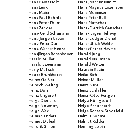
Hans Heinz Holz
Hans Joachim Nimitz
Hans Lenk
Hans Magnus Enzensberge
Hans Maier
Hans Mommsen
Hans Paul Bahrdt
Hans Peter Bull
Hans Peter Thurn
Hans Platschek
Hans Zender
Hans-Dietrich Genscher
Hans-Gerd Schumann
Hans-Jürgen Hellwig
Hans-Jürgen Urban
Hans-Liudger Dienel
Hans-Peter Dürr
Hans-Ulrich Wehler
Hans-Werner Henze
Hansgünther Heyme
Hansjürgen Rosenbauer
Harald Jung
Harald Müller
Harald Naumann
Harald Szeemann
Harald Welzer
Harry Mulisch
Hasnain Kazim
Hauke Brunkhorst
Heiko Biehl
Heiner Geißler
Heiner Müller
Heinrich Wefing
Heinz Bude
Heinz Dürr
Heinz Schlaffer
Heinz Ungureit
Heinz-Otto Peitgen
Helga Dierichs
Helga Königsdorf
Helga Nowotny
Helga Schuchardt
Helga Wex
Helge Rossen-Stadtfeld
Helma Sanders
Helmut Böhme
Helmut Dubiel
Helmut Ridder
Hendrik Simon
Henning Lobin