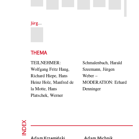
Jürgen Weber
THEMA
TEILNEHMER:
Schmalenbach, Harald
Wolfgang Fritz Haug,
Szeemann, Jürgen
Richard Hiepe, Hans
Weber –
Heinz Holz, Manfred de
MODERATION: Erhard
la Motte, Hans
Denninger
Platschek, Werner
INDEX
Adam Krzemiński
Adam Michnik