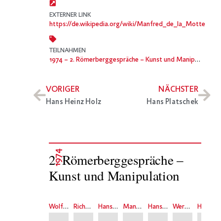
EXTERNER LINK
https://de.wikipedia.org/wiki/Manfred_de_la_Motte
TEILNAHMEN
1974
– 2. Römerberggespräche – Kunst und Manipulation
VORIGER
NÄCHSTER
Hans Heinz Holz
Hans Platschek
1974
2. Römerberggespräche –
Kunst und Manipulation
Wolfgang Fritz Haug
Richard Hiepe
Hans Heinz Holz
Manfred de la Motte
Hans Platschek
Werner Schmalenbach
Harald Szeemann