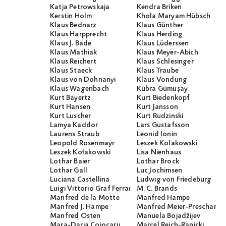
Katja Petrowskaja
Kendra Briken
Kerstin Holm
Khola Maryam Hübsch
Klaus Bednarz
Klaus Günther
Klaus Harpprecht
Klaus Herding
Klaus J. Bade
Klaus Lüderssen
Klaus Mathiak
Klaus Meyer-Abich
Klaus Reichert
Klaus Schlesinger
Klaus Staeck
Klaus Traube
Klaus von Dohnanyi
Klaus Vondung
Klaus Wagenbach
Kübra Gümüşay
Kurt Bayertz
Kurt Biedenkopf
Kurt Hansen
Kurt Jansson
Kurt Luscher
Kurt Rudzinski
Lamya Kaddor
Lars Gustafsson
Laurens Straub
Leonid Ionin
Leopold Rosenmayr
Leszek Kolakowski
Leszek Kołakowski
Lisa Nienhaus
Lothar Baier
Lothar Brock
Lothar Gall
Luc Jochimsen
Luciana Castellina
Ludwig von Friedeburg
Luigi Vittorio Graf Ferraris
M. C. Brands
Manfred de la Motte
Manfred Hampe
Manfred J. Hampe
Manfred Meier-Preschany
Manfred Osten
Manuela Bojadžijev
Mara-Daria Cojocaru
Marcel Reich-Ranicki