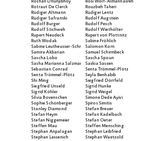
Roshan Dhunjibhoy
Rosi Wolf-Almannasreh
Rotraut De Clerck
Rouzbeh Taheri
Rüdiger Altmann
Rüdiger Lentz
Rüdiger Safranski
Rudolf Augstein
Rudolf Burger
Rudolf Pesch
Rudolf Stichweh
Rudolf Wiethölter
Rupert Neudeck
Rupert von Plottnitz
Ruth Wodak
Sabine Fröhlich
Sabine Leutheusser-Schnarrenberger
Salomon Korn
Samira Akbarian
Samuel Schirmbeck
Sascha Lobo
Sascha Spoun
Sasha Marianna Salzmann
Saskia Sassen
Sebastian Conrad
Senta Trömmel-Plötz
Senta Trömmel-Plötz
Seyla Benhabib
Shi Ming
Siegfried Dörrfeld
Siegfried Unseld
Sigrid Hunke
Sigrid Köhler
Sigrid Weigel
Silvia Bovenschen
Simone Dede Ayivi
Sophie Schönberger
Spiros Simitis
Stanley Diamond
Stefan Breuer
Stefan Heym
Stefan Kadelbach
Stefan Niggemeier
Stefan Oeter
Steffen Mau
Steffen Mensching
Stephan Anpalagan
Stephan Leibfried
Stephan Lessenich
Stephan Waetzold