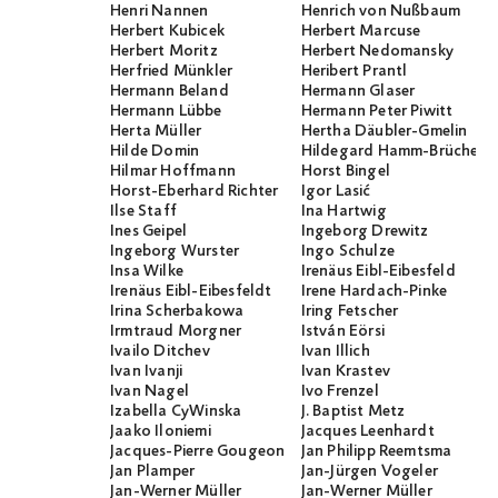
Henri Nannen
Henrich von Nußbaum
Herbert Kubicek
Herbert Marcuse
Herbert Moritz
Herbert Nedomansky
Herfried Münkler
Heribert Prantl
Hermann Beland
Hermann Glaser
Hermann Lübbe
Hermann Peter Piwitt
Herta Müller
Hertha Däubler-Gmelin
Hilde Domin
Hildegard Hamm-Brücher
Hilmar Hoffmann
Horst Bingel
Horst-Eberhard Richter
Igor Lasić
Ilse Staff
Ina Hartwig
Ines Geipel
Ingeborg Drewitz
Ingeborg Wurster
Ingo Schulze
Insa Wilke
Irenäus Eibl-Eibesfeld
Irenäus Eibl-Eibesfeldt
Irene Hardach-Pinke
Irina Scherbakowa
Iring Fetscher
Irmtraud Morgner
István Eörsi
Ivailo Ditchev
Ivan Illich
Ivan Ivanji
Ivan Krastev
Ivan Nagel
Ivo Frenzel
Izabella CyWinska
J. Baptist Metz
Jaako Iloniemi
Jacques Leenhardt
Jacques-Pierre Gougeon
Jan Philipp Reemtsma
Jan Plamper
Jan-Jürgen Vogeler
Jan-Werner Müller
Jan-Werner Müller