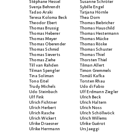
Stéphane Hessel
Susanne Schröter
Svenja Behrendt
Sybille Engel
Tadao Araki
Tatjana Hörnle
Teresa Koloma Beck
Thea Dorn
Theodor Ebert
Thomas Biebricher
Thomas Brussig
Thomas Hauschild
Thomas Heberer
Thomas Hestermann
Thomas Meyer
Thomas Mücke
Thomas Oberender
Thomas Röske
Thomas Schmid
Thomas Schuster
Thomas Sieverts
Thomas Thiel
Thomas Ziehe
Thorsten Thiel
Till van Rahden
Tilman Allert
Tilman Spengler
Timon Gremmels
Tina Soliman
Tomáš Kafka
Tono Eitel
Torsten Rhau
Trudy Michels
Udo di Fabio
Udo Steinbach
Ulf Erdmann Ziegler
Ulf Fink
Ulrich Beck
Ulrich Fichtner
Ulrich Haltern
Ulrich Herbert
Ulrich Noss
Ulrich Rasche
Ulrich Schöllwöck
Ulrich Wickert
Ulrich Willems
Ulrike Draesner
Ulrike Guérot
Ulrike Herrmann
Urs Jaeggi