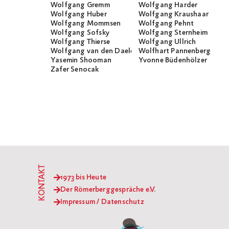
Wolfgang Gremm
Wolfgang Harder
Wolfgang Huber
Wolfgang Kraushaar
Wolfgang Mommsen
Wolfgang Pehnt
Wolfgang Sofsky
Wolfgang Sternheim
Wolfgang Thierse
Wolfgang Ullrich
Wolfgang van den Daele
Wolfhart Pannenberg
Yasemin Shooman
Yvonne Büdenhölzer
Zafer Senocak
KONTAKT
1973 bis Heute
Der Römerberggespräche e.V.
Impressum / Datenschutz