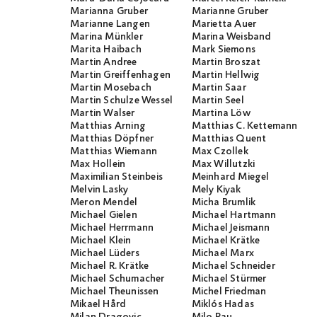
Marianna Gruber
Marianne Gruber
Marianne Langen
Marietta Auer
Marina Münkler
Marina Weisband
Marita Haibach
Mark Siemons
Martin Andree
Martin Broszat
Martin Greiffenhagen
Martin Hellwig
Martin Mosebach
Martin Saar
Martin Schulze Wessel
Martin Seel
Martin Walser
Martina Löw
Matthias Arning
Matthias C. Kettemann
Matthias Döpfner
Matthias Quent
Matthias Wiemann
Max Czollek
Max Hollein
Max Willutzki
Maximilian Steinbeis
Meinhard Miegel
Melvin Lasky
Mely Kiyak
Meron Mendel
Micha Brumlik
Michael Gielen
Michael Hartmann
Michael Herrmann
Michael Jeismann
Michael Klein
Michael Krätke
Michael Lüders
Michael Marx
Michael R. Krätke
Michael Schneider
Michael Schumacher
Michael Stürmer
Michael Theunissen
Michel Friedman
Mikael Hård
Miklós Hadas
Milan Dragovic
Milo Rau