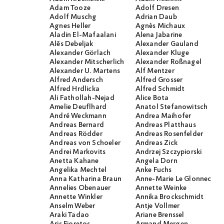
Adam Tooze
Adolf Dresen
Adolf Muschg
Adrian Daub
Agnes Heller
Agnès Michaux
Aladin El-Mafaalani
Alena Jabarine
Alĕs Debeljak
Alexander Gauland
Alexander Görlach
Alexander Kluge
Alexander Mitscherlich
Alexander Roßnagel
Alexander U. Martens
Alf Mentzer
Alfred Andersch
Alfred Grosser
Alfred Hrdlicka
Alfred Schmidt
Ali Fathollah-Nejad
Alice Bota
Amelie Deuflhard
Anatol Stefanowitsch
André Weckmann
Andrea Maihofer
Andreas Bernard
Andreas Platthaus
Andreas Rödder
Andreas Rosenfelder
Andreas von Schoeler
Andreas Zick
Andrei Markovits
Andrzej Szczypiorski
Anetta Kahane
Angela Dorn
Angelika Mechtel
Anke Fuchs
Anna Katharina Braun
Anne-Marie Le Glonnec
Annelies Obenauer
Annette Weinke
Annette Winkler
Annika Brockschmidt
Anselm Weber
Antje Vollmer
Araki Tadao
Ariane Brenssel
Aris Fioretos
Armand Mergen