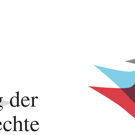
 der
chte