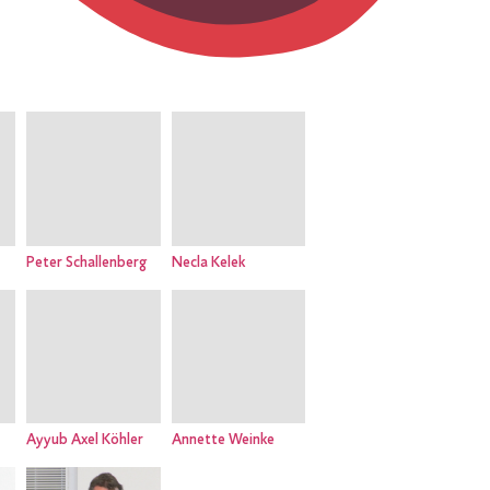
Peter Schallenberg
Necla Kelek
Ayyub Axel Köhler
Annette Weinke